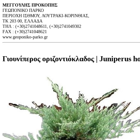
ΜΕΓΓΟΥΛΗΣ ΠΡΟΚΟΠΗΣ
ΓΕΩΠΟΝΙΚΟ ΠΑΡΚΟ
ΠΕΡΙΟΧΗ ΙΣΘΜΟΥ, ΛΟΥΤΡΑΚΙ-ΚΟΡΙΝΘΙΑΣ,
ΤΚ 203 00, ΕΛΛΑΔΑ
ΤΗΛ : (+30)2741048611, (+30)2741049302
FΑΧ : (+30)2741048621
www.geoponiko-parko.gr
Γιουνίπερος οριζοντιόκλαδος | Juniperus ho