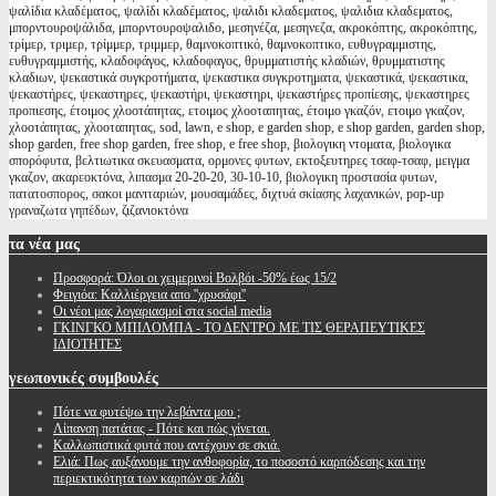
ψαλίδια κλαδέματος, ψαλίδι κλαδέματος, ψαλιδι κλαδεματος, ψαλιδια κλαδεματος,
μπορντουροψάλιδα, μπορντουροψαλιδο, μεσηνέζα, μεσηνεζα, ακροκόπτης, ακροκόπτης,
τρίμερ, τριμερ, τρίμμερ, τριμμερ, θαμνοκοπτικό, θαμνοκοπτικο, ευθυγραμμιστης,
ευθυγραμμιστής, κλαδοφάγος, κλαδοφαγος, θρυμματιστής κλαδιών, θρυμματιστης
κλαδιων, ψεκαστικά συγκροτήματα, ψεκαστικα συγκροτηματα, ψεκαστικά, ψεκαστικα,
ψεκαστήρες, ψεκαστηρες, ψεκαστήρι, ψεκαστηρι, ψεκαστήρες προπίεσης, ψεκαστηρες
προπιεσης, έτοιμος χλοοτάπητας, ετοιμος χλοοταπητας, έτοιμο γκαζόν, ετοιμο γκαζον,
χλοοτάπητας, χλοοταπητας, sod, lawn, e shop, e garden shop, e shop garden, garden shop,
shop garden, free shop garden, free shop, e free shop, βιολογικη ντοματα, βιολογικα
σπορόφυτα, βελτιωτικα σκευασματα, ορμονες φυτων, εκτοξευτηρες τσαφ-τσαφ, μειγμα
γκαζον, ακαρεοκτόνα, λιπασμα 20-20-20, 30-10-10, βιολογικη προστασία φυτων,
πατατοσπορος, σακοι μανιταριών, μουσαμάδες, διχτυά σκίασης λαχανικών, pop-up
γραναζωτα γηπέδων, ζιζανιοκτόνα
τα
νέα μας
Προσφορά: Όλοι οι χειμερινοί Βολβόι -50% έως 15/2
Φειγιόα: Καλλιέργεια απο ''χρυσάφι''
Oι νέοι μας λογαριασμοί στα social media
ΓΚΙΝΓΚΟ ΜΠΙΛΟΜΠΑ - ΤΟ ΔΕΝΤΡΟ ΜΕ ΤΙΣ ΘΕΡΑΠΕΥΤΙΚΕΣ
ΙΔΙΟΤΗΤΕΣ
γεωπονικές
συμβουλές
Πότε να φυτέψω την λεβάντα μου ;
Λίπανση πατάτας - Πότε και πώς γίνεται.
Καλλωπιστικά φυτά που αντέχουν σε σκιά.
Ελιά: Πως αυξάνουμε την ανθοφορία, το ποσοστό καρπόδεσης και την
περιεκτικότητα των καρπών σε λάδι