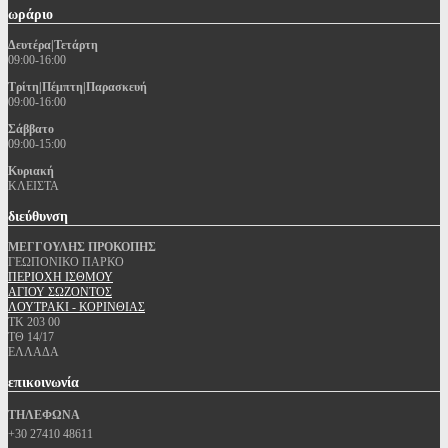
ωράριο
Δευτέρα|Τετάρτη
09:00-16:00
Τρίτη|Πέμπτη|Παρασκευή
09:00-16:00
Σάββατο
09:00-15:00
Κυριακή
ΚΛΕΙΣΤΑ
διεύθυνση
ΜΕΓΓΟΥΛΗΣ ΠΡΟΚΟΠΗΣ
ΓΕΩΠΟΝΙΚΟ ΠΑΡΚΟ
ΠΕΡΙΟΧΗ ΙΣΘΜΟΥ
ΑΓΙΟΥ ΣΩΖΟΝΤΟΣ
ΛΟΥΤΡΑΚΙ - ΚΟΡΙΝΘΙΑΣ
ΤΚ 203 00
ΤΘ 14/17
ΕΛΛΑΔΑ
επικοινωνία
ΤΗΛΕΦΩΝΑ
+30 27410 48611