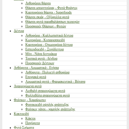
Ανθοφόροι θάμνοι
Θάμνοι μπορντούρας - Φυτά Φράχτες
Καρποφόροι θάμνοι - Superfoods
Θάμνοι σκιάς - Οξύφυλλα φυτά
Θάμνοι φυτά παραθαλάσσιων περιοχών
Προσφορές Θάμνων - Φυτών
Δέντρα
Ανθοφόρα - Καλλωπιστικά δέντρα
Κωνοφόρα - Κυπαρισσοειδή
Καρποφόρα - Οπωροφόρα δέντρα
Εσπεριδοειδή - Ξυνόδεντρα
Μίνι - Νάνα δεντράκια
Τροπικά φυτά - δένδρα
Προσφορές Δέντρων
Ανθόφυτα - Αρωματικά - Ετήσια
Ανθόφυτα - Πολυετή ανθοφόρα
Εποχιακά φυτά
Αρωματικά φυτά - Φαρμακευτικά - Βότανα
Αναρριχώμενα φυτά
Αειθαλή αναρριχώμενα φυτά
Φυλλοβόλα αναρριχώμενα φυτά
Φοίνικες - Χαμαίρωπες
Φοινικοειδή υψηλής ανάπτυξης
Φοίνικες νάνοι - χαμηλής ανάπτυξης
Κακτοειδή
Κάκτοι
Παχύφυτα
Φυτά Σχήματα