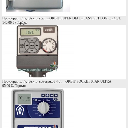
Προγραμματιστής ηλεκτρ. εξωτ. - ORBIT SUPER DIAL - EASY SET LOGIC - 4 ΣΤ.
140,00 € / Τεμάχιο
Προγραμματιστής ηλεκτρ. εσωτερικού 4 στ. - ORBIT POCKET STAR ULTRA
95,00 € / Τεμάχιο