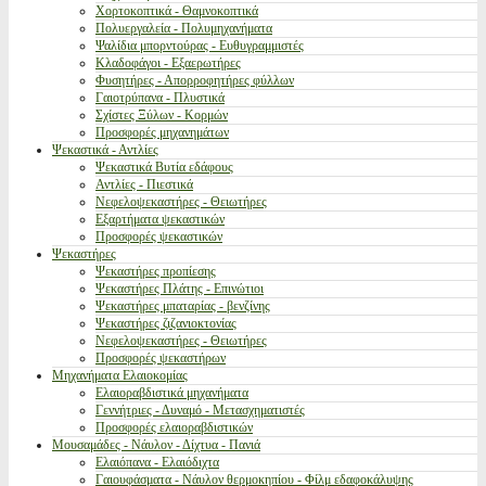
Χορτοκοπτικά - Θαμνοκοπτικά
Πολυεργαλεία - Πολυμηχανήματα
Ψαλίδια μπορντούρας - Ευθυγραμμιστές
Κλαδοφάγοι - Εξαερωτήρες
Φυσητήρες - Απορροφητήρες φύλλων
Γαιοτρύπανα - Πλυστικά
Σχίστες Ξύλων - Κορμών
Προσφορές μηχανημάτων
Ψεκαστικά - Αντλίες
Ψεκαστικά Βυτία εδάφους
Αντλίες - Πιεστικά
Νεφελοψεκαστήρες - Θειωτήρες
Εξαρτήματα ψεκαστικών
Προσφορές ψεκαστικών
Ψεκαστήρες
Ψεκαστήρες προπίεσης
Ψεκαστήρες Πλάτης - Επινώτιοι
Ψεκαστήρες μπαταρίας - βενζίνης
Ψεκαστήρες ζιζανιοκτονίας
Νεφελοψεκαστήρες - Θειωτήρες
Προσφορές ψεκαστήρων
Μηχανήματα Ελαιοκομίας
Ελαιοραβδιστικά μηχανήματα
Γεννήτριες - Δυναμό - Μετασχηματιστές
Προσφορές ελαιοραβδιστικών
Μουσαμάδες - Νάυλον - Δίχτυα - Πανιά
Ελαιόπανα - Ελαιόδιχτα
Γαιουφάσματα - Νάυλον θερμοκηπίου - Φίλμ εδαφοκάλυψης