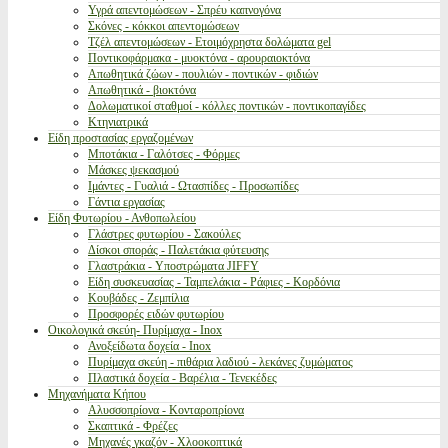
Υγρά απεντομώσεων - Σπρέυ καπνογόνα
Σκόνες - κόκκοι απεντομώσεων
Τζέλ απεντομώσεων - Ετοιμόχρηστα δολώματα gel
Ποντικοφάρμακα - μυοκτόνα - αρουραιοκτόνα
Απωθητικά ζώων - πουλιών - ποντικών - φιδιών
Απωθητικά - βιοκτόνα
Δολωματικοί σταθμοί - κόλλες ποντικών - ποντικοπαγίδες
Κτηνιατρικά
Είδη προστασίας εργαζομένων
Μποτάκια - Γαλότσες - Φόρμες
Μάσκες ψεκασμού
Ιμάντες - Γυαλιά - Ωτασπίδες - Προσωπίδες
Γάντια εργασίας
Είδη Φυτωρίου - Ανθοπωλείου
Γλάστρες φυτωρίου - Σακούλες
Δίσκοι σποράς - Παλετάκια φύτευσης
Γλαστράκια - Υποστρώματα JIFFY
Είδη συσκευασίας - Ταμπελάκια - Ράφιες - Κορδόνια
Κουβάδες - Ζεμπίλια
Προσφορές ειδών φυτωρίου
Οικολογικά σκεύη- Πυρίμαχα - Inox
Ανοξείδωτα δοχεία - Inox
Πυρίμαχα σκεύη - πιθάρια λαδιού - λεκάνες ζυμώματος
Πλαστικά δοχεία - Βαρέλια - Τενεκέδες
Μηχανήματα Κήπου
Αλυσσοπρίονα - Κονταροπρίονα
Σκαπτικά - Φρέζες
Μηχανές γκαζόν - Χλοοκοπτικά