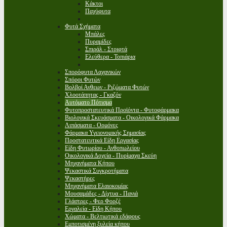
Κάκτοι
Παχύφυτα
Φυτά Σχήματα
Μπάλες
Πυραμίδες
Σπιράλ - Στριφτά
Ελεύθερα - Τοπιάρια
Σπορόφυτα Λαχανικών
Σπόροι Φυτών
Βολβοί Ανθεων - Ριζώματα Φυτών
Χλοοτάπητας - Γκαζόν
Αυτόματο Πότισμα
Φυτοπροστατευτικά Προϊόντα - Φυτοφάρμακα
Βιολογικά Σκευάσματα - Οικολογικά Φάρμακα
Λιπάσματα - Ορμόνες
Φάρμακα Υγειονομικής Σημασίας
Προστατευτικά Είδη Εργασίας
Είδη Φυτωρίου - Ανθοπωλείου
Οικολογικά Δοχεία - Πυρίμαχα Σκεύη
Μηχανήματα Κήπου
Ψεκαστικά Συγκροτήματα
Ψεκαστήρες
Μηχανήματα Ελαιοκομίας
Μουσαμάδες - Δίχτυα - Πανιά
Γλάστρες - Φερ Φορζέ
Εργαλεία - Είδη Κήπου
Χώματα - Βελτιωτικά εδάφους
Εμποτισμένη ξυλεία κήπου