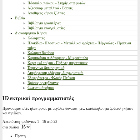
Πάσσαλοι πεύκου - Στηρίγματα φυτών
Αξεσουάρ μεταλλικά - Βάσεις
Αποθήκες κήπου ξύλινες
Βιβλία
Βιβλία για ερασιτέχνες
Βιβλία για επαγγελματίες
Διακοσμητικά Κήπου
Καλαμωτές
Πλακίδια - Πλαστικοί - Μεταλλικοί φράχτες - Πέργκολες - Πράσινοι
τοίχοι
Καλάμια Bamboo
Καμπανάκια αυλόπορτας - Μικροέπιπλα
Κεραμικά τοίχου - Πήλινες παραστάσεις
Τσιμέντινα διακοσμητικά
Διαμόρφωση εδάφους -διαχωριστικά.
Ελαφρόπετρα - Φλοιός Πεύκου
Βρύσες ορειχάλκινες
Φωτιστικά κήπου
Ηλεκτρικοί προγραμματιστές
Προγραμματιστές ηλεκτρικοί, με μεγάλες δυνατότητες, κατάλληλοι για άρδευση κήπων
και γηπέδων.
Απεικόνιση προϊόντων 1 - 16 από 23
ανά σελίδα
Πρώτη