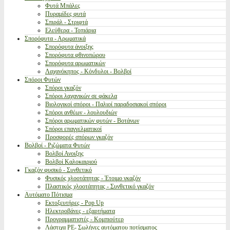
Φυτά Μπάλες
Πυραμίδες φυτά
Σπιράλ - Στριφτά
Ελεύθερα - Τοπιάρια
Σπορόφυτα - Αρωματικά
Σπορόφυτα άνοιξης
Σπορόφυτα φθινοπώρου
Σπορόφυτα αρωματικών
Λαχανόκηπος - Κόνδυλοι - Βολβοί
Σπόροι Φυτών
Σπόροι γκαζόν
Σπόροι λαχανικών σε φάκελα
Βιολογικοί σπόροι - Παλιοί παραδοσιακοί σπόροι
Σπόροι ανθέων - λουλουδιών
Σπόροι αρωματικών φυτών - Βοτάνων
Σπόροι επαγγελματικοί
Προσφορές σπόρων γκαζόν
Βολβοί - Ριζώματα Φυτών
Βολβοί Ανοιξης
Βολβοί Καλοκαιριού
Γκαζόν φυσικό - Συνθετικό
Φυσικός χλοοτάπητας - Έτοιμο γκαζόν
Πλαστικός χλοοτάπητας - Συνθετικό γκαζόν
Αυτόματο Πότισμα
Εκτοξευτήρες - Pop Up
Ηλεκτροβάνες - εξαρτήματα
Προγραμματιστές - Κομπιούτερ
Λάστιχα PE- Σωλήνες αυτόματου ποτίσματος