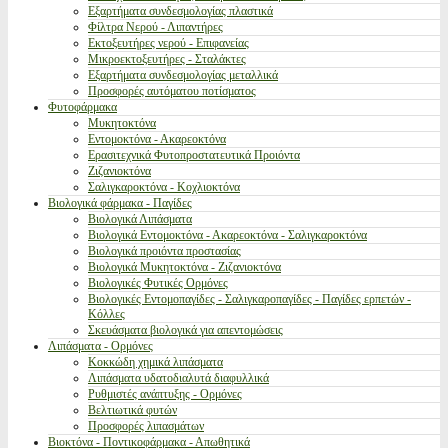
Εξαρτήματα συνδεσμολογίας πλαστικά
Φίλτρα Νερού - Λιπαντήρες
Εκτοξευτήρες νερού - Επιφανείας
Μικροεκτοξευτήρες - Σταλάκτες
Εξαρτήματα συνδεσμολογίας μεταλλικά
Προσφορές αυτόματου ποτίσματος
Φυτοφάρμακα
Μυκητοκτόνα
Εντομοκτόνα - Ακαρεοκτόνα
Ερασιτεχνικά Φυτοπροστατευτικά Προιόντα
Ζιζανιοκτόνα
Σαλιγκαροκτόνα - Κοχλιοκτόνα
Βιολογικά φάρμακα - Παγίδες
Βιολογικά Λιπάσματα
Βιολογικά Εντομοκτόνα - Ακαρεοκτόνα - Σαλιγκαροκτόνα
Βιολογικά προιόντα προστασίας
Βιολογικά Μυκητοκτόνα - Ζιζανιοκτόνα
Βιολογικές Φυτικές Ορμόνες
Βιολογικές Εντομοπαγίδες - Σαλιγκαροπαγίδες - Παγίδες ερπετών -
Κόλλες
Σκευάσματα βιολογικά για απεντομώσεις
Λιπάσματα - Ορμόνες
Κοκκώδη χημικά λιπάσματα
Λιπάσματα υδατοδιαλυτά διαφυλλικά
Ρυθμιστές ανάπτυξης - Ορμόνες
Βελτιωτικά φυτών
Προσφορές λιπασμάτων
Βιοκτόνα - Ποντικοφάρμακα - Απωθητικά