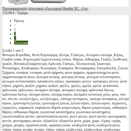
Προγραμματιστής ηλεκτρικός εξωτερικού| Hunder XC - 4 στ.
155,00 € / Τεμάχιο
Πρώτη
<
1
2
>
Τελευταία
Σελίδα 1 από 2
Φυτώρια Κορινθίας, Φυτά Καρποφόρα, Δέντρα, Γλάστρες, Αυτόματο πότισμα, Κήπος,
Garden center, Κηποτεχνία Αρχιτεκτονική τοπίου, Θάμνοι, Ανθοφόρα, Γκαζόν, Συνθετικό,
γκαζόν, Βότσαλα,Ελαφρόπετρα, Αρδευση, Γάστρες, Χλοοκοπτικά, Σκαπτικά,
Ψεκαστήρες, Κλαδοφάγοι, Κωνοφόρα, Λιπάσματα, Φυτοφάρμακα, Εσπεριδοειδή, Ξυλεία,
Σχήματα, τοπιάρια, τοπιαρια, φυτά σχήματα, φυτα σχηματα, σχηματοποιημένα φυτά,
σχηματοποιημενα φυτα, φυτώρια αττικής, φυτωρια αττικης, φυτωρια πελοπονησσου,
φυτωρια πελοπονησσου, κατασκευές κήπων, προσφορές φυτών, προσφορες φυτων, φυτά
κήπου, μηχανές γκαζόν, μηχανες γκαζον, φρέζες, φρεζες, φρέζα, φρεζα, ψεκαστικά,
αρδευτικά, αρδευτικα, αυτόματο πότισμα, αυτοματο ποτισμα, αρδευτικά δίκτυα,
αρδευτικα δικτυα, πότισμα κήπου, ποτισμα κηπου, αυτόματα ποτιστικά, μπέκ, μπεκ, ποπ
απ, πόπ άπ, εκτοξευτήρες, εκτοξευτηρες, λάστιχα ποτίσματος, λαστιχα ποτισματος, κέντρα
κήπου, εμποτισμένη ξυλεία, εμποτισμενη ξυλεια, ξυλεία κήπου, ξυλεια κηπου, πέργκολες,
περγκολες, καφασωτά, καφασωτα, θάμνοι μπορντούρας, θαμνοι μπορντουρας, ανθοφόροι
θάμνοι, ανθοφοροι θαμνοι, γεωπονικά καταστήματα, γεωπονικα καταστηματα,
εγκυκλοπαίδεια φυτών, εγκυκλοπαιδεια φυτών, φωτο φυτων, φωτό φυτών, φωτογραφίες
φυτών, φωτογραφιες φυτων, οξύφυλλα, οξυφυλλα φυτα, χώμα, χωμα, τύρφη, τυρφη,
χούμος, χουμος, οργανική ουσία, οργανικη ουσια, κλαδεμένα φυτά, κλαδεμενα φυτα,
τσάπα, τσαπα, φτυάρι, φτυαρι, τσάπα, τσαπα, κλαδευτήρι, κλαδευτήρια, κλαδευτηρι,