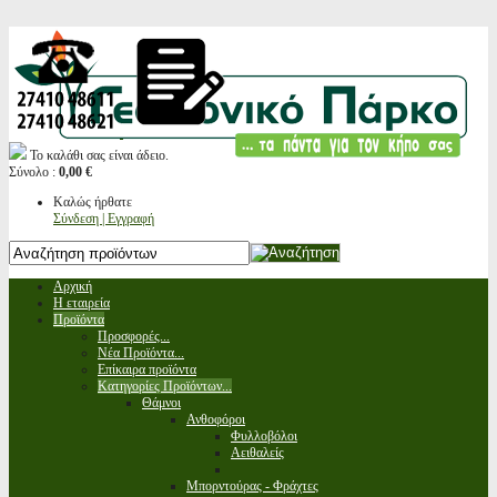
Το καλάθι σας είναι άδειο.
Σύνολο :
0,00 €
Καλώς ήρθατε
Σύνδεση | Εγγραφή
Αρχική
Η εταιρεία
Προϊόντα
Προσφορές...
Νέα Προϊόντα...
Επίκαιρα προϊόντα
Κατηγορίες Προϊόντων...
Θάμνοι
Ανθοφόροι
Φυλλοβόλοι
Αειθαλείς
Μπορντούρας - Φράχτες