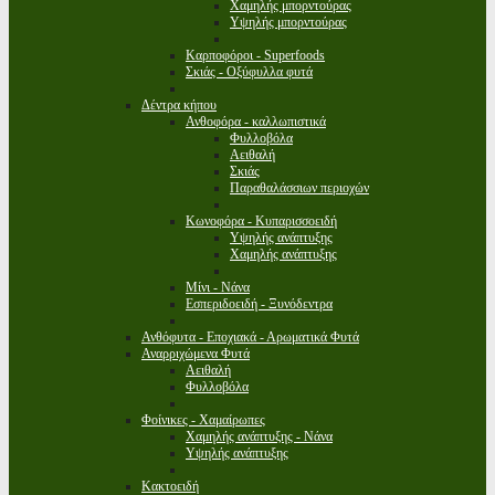
Χαμηλής μπορντούρας
Υψηλής μπορντούρας
Καρποφόροι - Superfoods
Σκιάς - Οξύφυλλα φυτά
Δέντρα κήπου
Ανθοφόρα - καλλωπιστικά
Φυλλοβόλα
Αειθαλή
Σκιάς
Παραθαλάσσιων περιοχών
Κωνοφόρα - Κυπαρισσοειδή
Υψηλής ανάπτυξης
Χαμηλής ανάπτυξης
Μίνι - Νάνα
Εσπεριδοειδή - Ξυνόδεντρα
Ανθόφυτα - Εποχιακά - Αρωματικά Φυτά
Αναρριχώμενα Φυτά
Αειθαλή
Φυλλοβόλα
Φοίνικες - Χαμαίρωπες
Χαμηλής ανάπτυξης - Νάνα
Υψηλής ανάπτυξης
Κακτοειδή