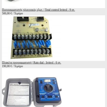
Προγραμματιστής ηλεκτρικός εξωτ. | Total control Irritrol - 9 στ.
500,00 € / Τεμάχιο
Πλακέτα προγραμματιστή | Rain dial - Irritrol - 6 στ.
190,00 € / Τεμάχιο