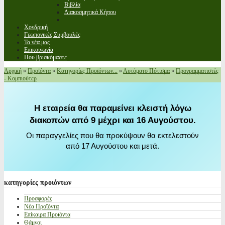
Βιβλία
Διακοσμητικά Κήπου
Χονδρική
Γεωπονικές Συμβουλές
Τα νέα μας
Επικοινωνία
Που βρισκόμαστε
Αρχική
»
Προϊόντα
»
Κατηγορίες Προϊόντων...
»
Αυτόματο Πότισμα
»
Προγραμματιστές
- Κομπιούτερ
Η εταιρεία θα παραμείνει κλειστή λόγω
διακοπών από 9 μέχρι και 16 Αυγούστου.
Οι παραγγελίες που θα προκύψουν θα εκτελεστούν
από 17 Αυγούστου και μετά.
κατηγορίες
προιόντων
Προσφορές
Νέα Προϊόντα
Επίκαιρα Προϊόντα
Θάμνοι