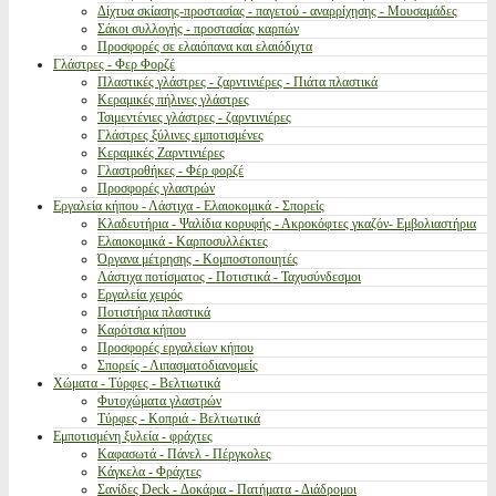
Δίχτυα σκίασης-προστασίας - παγετού - αναρρίχησης - Μουσαμάδες
Σάκοι συλλογής - προστασίας καρπών
Προσφορές σε ελαιόπανα και ελαιόδιχτα
Γλάστρες - Φερ Φορζέ
Πλαστικές γλάστρες - ζαρντινιέρες - Πιάτα πλαστικά
Κεραμικές πήλινες γλάστρες
Τσιμεντένιες γλάστρες - ζαρντινιέρες
Γλάστρες ξύλινες εμποτισμένες
Κεραμικές Ζαρντινιέρες
Γλαστροθήκες - Φέρ φορζέ
Προσφορές γλαστρών
Εργαλεία κήπου - Λάστιχα - Ελαιοκομικά - Σπορείς
Κλαδευτήρια - Ψαλίδια κορυφής - Ακροκόφτες γκαζόν- Εμβολιαστήρια
Ελαιοκομικά - Καρποσυλλέκτες
Όργανα μέτρησης - Κομποστοποιητές
Λάστιχα ποτίσματος - Ποτιστικά - Ταχυσύνδεσμοι
Εργαλεία χειρός
Ποτιστήρια πλαστικά
Καρότσια κήπου
Προσφορές εργαλείων κήπου
Σπορείς - Λιπασματοδιανομείς
Χώματα - Τύρφες - Βελτιωτικά
Φυτοχώματα γλαστρών
Τύρφες - Κοπριά - Βελτιωτικά
Εμποτισμένη ξυλεία - φράχτες
Καφασωτά - Πάνελ - Πέργκολες
Κάγκελα - Φράχτες
Σανίδες Deck - Δοκάρια - Πατήματα - Διάδρομοι