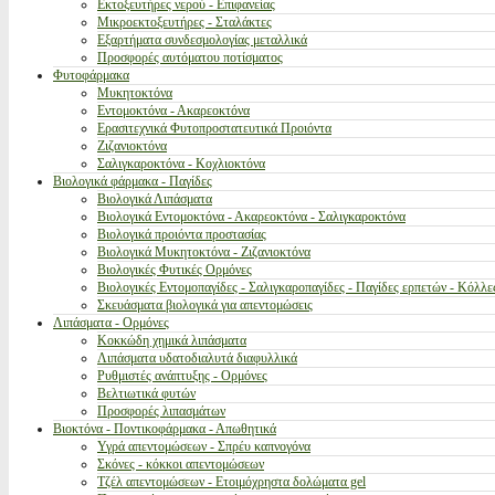
Εκτοξευτήρες νερού - Επιφανείας
Μικροεκτοξευτήρες - Σταλάκτες
Εξαρτήματα συνδεσμολογίας μεταλλικά
Προσφορές αυτόματου ποτίσματος
Φυτοφάρμακα
Μυκητοκτόνα
Εντομοκτόνα - Ακαρεοκτόνα
Ερασιτεχνικά Φυτοπροστατευτικά Προιόντα
Ζιζανιοκτόνα
Σαλιγκαροκτόνα - Κοχλιοκτόνα
Βιολογικά φάρμακα - Παγίδες
Βιολογικά Λιπάσματα
Βιολογικά Εντομοκτόνα - Ακαρεοκτόνα - Σαλιγκαροκτόνα
Βιολογικά προιόντα προστασίας
Βιολογικά Μυκητοκτόνα - Ζιζανιοκτόνα
Βιολογικές Φυτικές Ορμόνες
Βιολογικές Εντομοπαγίδες - Σαλιγκαροπαγίδες - Παγίδες ερπετών - Κόλλε
Σκευάσματα βιολογικά για απεντομώσεις
Λιπάσματα - Ορμόνες
Κοκκώδη χημικά λιπάσματα
Λιπάσματα υδατοδιαλυτά διαφυλλικά
Ρυθμιστές ανάπτυξης - Ορμόνες
Βελτιωτικά φυτών
Προσφορές λιπασμάτων
Βιοκτόνα - Ποντικοφάρμακα - Απωθητικά
Υγρά απεντομώσεων - Σπρέυ καπνογόνα
Σκόνες - κόκκοι απεντομώσεων
Τζέλ απεντομώσεων - Ετοιμόχρηστα δολώματα gel