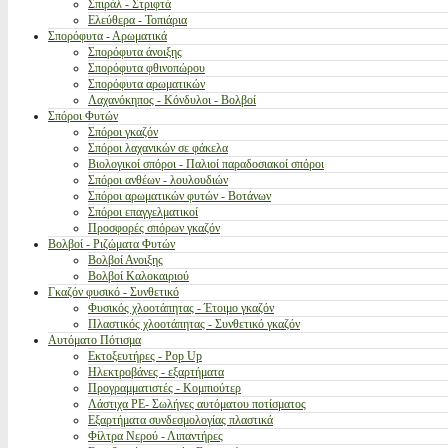
Σπιράλ - Στριφτά
Ελεύθερα - Τοπιάρια
Σπορόφυτα - Αρωματικά
Σπορόφυτα άνοιξης
Σπορόφυτα φθινοπώρου
Σπορόφυτα αρωματικών
Λαχανόκηπος - Κόνδυλοι - Βολβοί
Σπόροι Φυτών
Σπόροι γκαζόν
Σπόροι λαχανικών σε φάκελα
Βιολογικοί σπόροι - Παλιοί παραδοσιακοί σπόροι
Σπόροι ανθέων - λουλουδιών
Σπόροι αρωματικών φυτών - Βοτάνων
Σπόροι επαγγελματικοί
Προσφορές σπόρων γκαζόν
Βολβοί - Ριζώματα Φυτών
Βολβοί Ανοιξης
Βολβοί Καλοκαιριού
Γκαζόν φυσικό - Συνθετικό
Φυσικός χλοοτάπητας - Έτοιμο γκαζόν
Πλαστικός χλοοτάπητας - Συνθετικό γκαζόν
Αυτόματο Πότισμα
Εκτοξευτήρες - Pop Up
Ηλεκτροβάνες - εξαρτήματα
Προγραμματιστές - Κομπιούτερ
Λάστιχα PE- Σωλήνες αυτόματου ποτίσματος
Εξαρτήματα συνδεσμολογίας πλαστικά
Φίλτρα Νερού - Λιπαντήρες