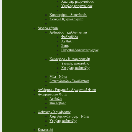
Χαμηλής μπορντούρας
Υψηλής μπορντούρας
Καρποφόροι - Superfoods
Σκιάς - Οξύφυλλα φυτά
Δέντρα κήπου
Ανθοφόρα - καλλωπιστικά
Φυλλοβόλα
Αειθαλή
Σκιάς
Παραθαλάσσιων περιοχών
Κωνοφόρα - Κυπαρισσοειδή
Υψηλής ανάπτυξης
Χαμηλής ανάπτυξης
Μίνι - Νάνα
Εσπεριδοειδή - Ξυνόδεντρα
Ανθόφυτα - Εποχιακά - Αρωματικά Φυτά
Αναρριχώμενα Φυτά
Αειθαλή
Φυλλοβόλα
Φοίνικες - Χαμαίρωπες
Χαμηλής ανάπτυξης - Νάνα
Υψηλής ανάπτυξης
Κακτοειδή