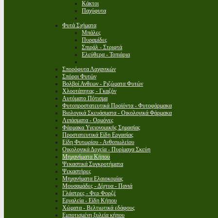
Κάκτοι
Παχύφυτα
Φυτά Σχήματα
Μπάλες
Πυραμίδες
Σπιράλ - Στριφτά
Ελεύθερα - Τοπιάρια
Σπορόφυτα Λαχανικών
Σπόροι Φυτών
Βολβοί Ανθεων - Ριζώματα Φυτών
Χλοοτάπητας - Γκαζόν
Αυτόματο Πότισμα
Φυτοπροστατευτικά Προϊόντα - Φυτοφάρμακα
Βιολογικά Σκευάσματα - Οικολογικά Φάρμακα
Λιπάσματα - Ορμόνες
Φάρμακα Υγειονομικής Σημασίας
Προστατευτικά Είδη Εργασίας
Είδη Φυτωρίου - Ανθοπωλείου
Οικολογικά Δοχεία - Πυρίμαχα Σκεύη
Μηχανήματα Κήπου
Ψεκαστικά Συγκροτήματα
Ψεκαστήρες
Μηχανήματα Ελαιοκομίας
Μουσαμάδες - Δίχτυα - Πανιά
Γλάστρες - Φερ Φορζέ
Εργαλεία - Είδη Κήπου
Χώματα - Βελτιωτικά εδάφους
Εμποτισμένη ξυλεία κήπου