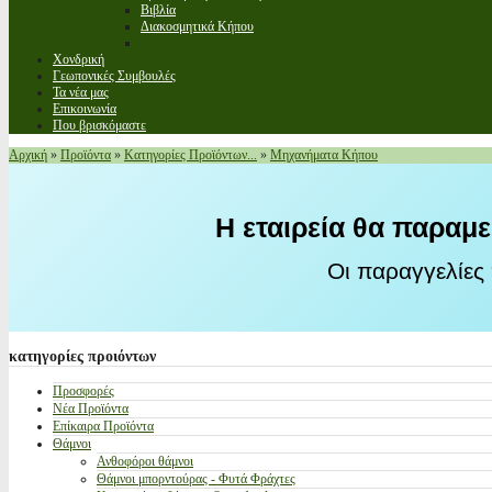
Βιβλία
Διακοσμητικά Κήπου
Χονδρική
Γεωπονικές Συμβουλές
Τα νέα μας
Επικοινωνία
Που βρισκόμαστε
Αρχική
»
Προϊόντα
»
Κατηγορίες Προϊόντων...
»
Μηχανήματα Κήπου
Η εταιρεία θα παραμε
Οι παραγγελίες
κατηγορίες
προιόντων
Προσφορές
Νέα Προϊόντα
Επίκαιρα Προϊόντα
Θάμνοι
Ανθοφόροι θάμνοι
Θάμνοι μπορντούρας - Φυτά Φράχτες