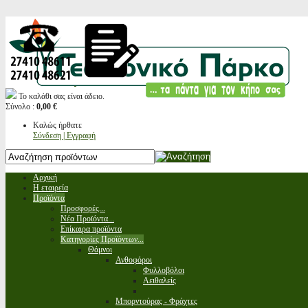
Το καλάθι σας είναι άδειο.
Σύνολο :
0,00 €
Καλώς ήρθατε
Σύνδεση | Εγγραφή
Αρχική
Η εταιρεία
Προϊόντα
Προσφορές...
Νέα Προϊόντα...
Επίκαιρα προϊόντα
Κατηγορίες Προϊόντων...
Θάμνοι
Ανθοφόροι
Φυλλοβόλοι
Αειθαλείς
Μπορντούρας - Φράχτες