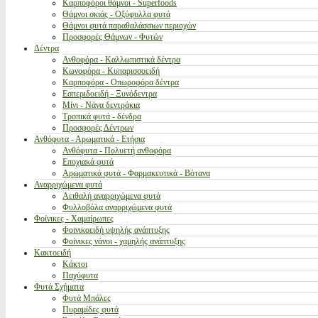
Καρποφόροι θάμνοι - Superfoods
Θάμνοι σκιάς - Οξύφυλλα φυτά
Θάμνοι φυτά παραθαλάσσιων περιοχών
Προσφορές Θάμνων - Φυτών
Δέντρα
Ανθοφόρα - Καλλωπιστικά δέντρα
Κωνοφόρα - Κυπαρισσοειδή
Καρποφόρα - Οπωροφόρα δέντρα
Εσπεριδοειδή - Ξυνόδεντρα
Μίνι - Νάνα δεντράκια
Τροπικά φυτά - δένδρα
Προσφορές Δέντρων
Ανθόφυτα - Αρωματικά - Ετήσια
Ανθόφυτα - Πολυετή ανθοφόρα
Εποχιακά φυτά
Αρωματικά φυτά - Φαρμακευτικά - Βότανα
Αναρριχώμενα φυτά
Αειθαλή αναρριχώμενα φυτά
Φυλλοβόλα αναρριχώμενα φυτά
Φοίνικες - Χαμαίρωπες
Φοινικοειδή υψηλής ανάπτυξης
Φοίνικες νάνοι - χαμηλής ανάπτυξης
Κακτοειδή
Κάκτοι
Παχύφυτα
Φυτά Σχήματα
Φυτά Μπάλες
Πυραμίδες φυτά