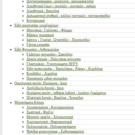
Ποντικοφάρμακα - μυοκτόνα - αρουραιοκτόνα
Απωθητικά ζώων - πουλιών - ποντικών - φιδιών
Απωθητικά - βιοκτόνα
Δολωματικοί σταθμοί - κόλλες ποντικών - ποντικοπαγίδες
Κτηνιατρικά
Είδη προστασίας εργαζομένων
Μποτάκια - Γαλότσες - Φόρμες
Μάσκες ψεκασμού
Ιμάντες - Γυαλιά - Ωτασπίδες - Προσωπίδες
Γάντια εργασίας
Είδη Φυτωρίου - Ανθοπωλείου
Γλάστρες φυτωρίου - Σακούλες
Δίσκοι σποράς - Παλετάκια φύτευσης
Γλαστράκια - Υποστρώματα JIFFY
Είδη συσκευασίας - Ταμπελάκια - Ράφιες - Κορδόνια
Κουβάδες - Ζεμπίλια
Προσφορές ειδών φυτωρίου
Οικολογικά σκεύη- Πυρίμαχα - Inox
Ανοξείδωτα δοχεία - Inox
Πυρίμαχα σκεύη - πιθάρια λαδιού - λεκάνες ζυμώματος
Πλαστικά δοχεία - Βαρέλια - Τενεκέδες
Μηχανήματα Κήπου
Αλυσσοπρίονα - Κονταροπρίονα
Σκαπτικά - Φρέζες
Μηχανές γκαζόν - Χλοοκοπτικά
Χορτοκοπτικά - Θαμνοκοπτικά
Πολυεργαλεία - Πολυμηχανήματα
Ψαλίδια μπορντούρας - Ευθυγραμμιστές