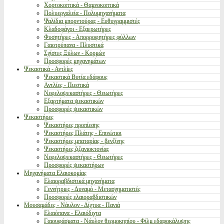
Χορτοκοπτικά - Θαμνοκοπτικά
Πολυεργαλεία - Πολυμηχανήματα
Ψαλίδια μπορντούρας - Ευθυγραμμιστές
Κλαδοφάγοι - Εξαερωτήρες
Φυσητήρες - Απορροφητήρες φύλλων
Γαιοτρύπανα - Πλυστικά
Σχίστες Ξύλων - Κορμών
Προσφορές μηχανημάτων
Ψεκαστικά - Αντλίες
Ψεκαστικά Βυτία εδάφους
Αντλίες - Πιεστικά
Νεφελοψεκαστήρες - Θειωτήρες
Εξαρτήματα ψεκαστικών
Προσφορές ψεκαστικών
Ψεκαστήρες
Ψεκαστήρες προπίεσης
Ψεκαστήρες Πλάτης - Επινώτιοι
Ψεκαστήρες μπαταρίας - βενζίνης
Ψεκαστήρες ζιζανιοκτονίας
Νεφελοψεκαστήρες - Θειωτήρες
Προσφορές ψεκαστήρων
Μηχανήματα Ελαιοκομίας
Ελαιοραβδιστικά μηχανήματα
Γεννήτριες - Δυναμό - Μετασχηματιστές
Προσφορές ελαιοραβδιστικών
Μουσαμάδες - Νάυλον - Δίχτυα - Πανιά
Ελαιόπανα - Ελαιόδιχτα
Γαιουφάσματα - Νάυλον θερμοκηπίου - Φίλμ εδαφοκάλυψης