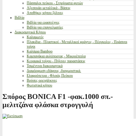
Πάσσαλοι πεύκου - Στηρίγματα φυτών
Αξεσουάρ μεταλλικά - Βάσεις
Αποθήκες κήπου ξύλινες
Βιβλία
Βιβλία για ερασιτέχνες
Βιβλία για επαγγελματίες
Διακοσμητικά Κήπου
Καλαμωτές
Πλακίδια - Πλαστικοί - Μεταλλικοί φράχτες - Πέργκολες - Πράσινοι
τοίχοι
Καλάμια Bamboo
Καμπανάκια αυλόπορτας - Μικροέπιπλα
Κεραμικά τοίχου - Πήλινες παραστάσεις
Τσιμέντινα διακοσμητικά
Διαμόρφωση εδάφους -διαχωριστικά.
Ελαφρόπετρα - Φλοιός Πεύκου
Βρύσες ορειχάλκινες
Φωτιστικά κήπου
Σπόρος BONICA F1 -φακ.1000 σπ.-
μελιτζάνα φλάσκα στρογγυλή