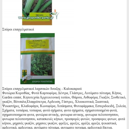
Σπόροι επαγγελματικοί
Σπόροι επαγγελματικοί λαχανικών Ανοιξης - Καλοκαιριού
Φυτώρια Κορινθίας, Φυτά Καρποφόρα, Δέντρα, Γλάστρες, Αυτόματο πότισμα, Κήπος,
Garden center, Κηποτεχνία Αρχιτεκτονική τοπίου, Θάμνοι, Ανθοφόρα, Γκαζόν, Συνθετικό,
γκαζόν, Βότσαλα,Ελαφρόπετρα, Αρδευση, Γάστρες, Χλοοκοπτικά, Σκαπτικά,
Ψεκαστήρες, Κλαδοφάγοι, Κωνοφόρα, Λιπάσματα, Φυτοφάρμακα, Εσπεριδοειδή, Ξυλεία,
Σχήματα, τοπιάρια, τοπιαρια, φυτά σχήματα, φυτα σχηματα, σχηματοποιημένα φυτά,
σχηματοποιημενα φυτα, φυτώρια αττικής, φυτωρια αττικης, φυτωρια πελοπονησσου,
φυτωρια πελοπονησσου, κατασκευές κήπων, προσφορές φυτών, προσφορες φυτων, φυτά
κήπου, μηχανές γκαζόν, μηχανες γκαζον, φρέζες, φρεζες, φρέζα, φρεζα, ψεκαστικά,
αρδευτικά, αρδευτικα, αυτόματο πότισμα, αυτοματο ποτισμα, αρδευτικά δίκτυα,