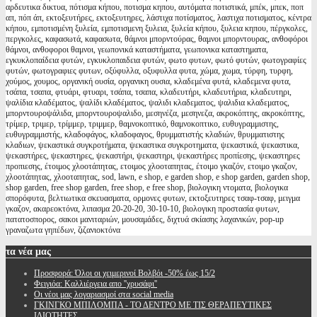
αρδευτικα δικτυα, πότισμα κήπου, ποτισμα κηπου, αυτόματα ποτιστικά, μπέκ, μπεκ, ποπ
απ, πόπ άπ, εκτοξευτήρες, εκτοξευτηρες, λάστιχα ποτίσματος, λαστιχα ποτισματος, κέντρα
κήπου, εμποτισμένη ξυλεία, εμποτισμενη ξυλεια, ξυλεία κήπου, ξυλεια κηπου, πέργκολες,
περγκολες, καφασωτά, καφασωτα, θάμνοι μπορντούρας, θαμνοι μπορντουρας, ανθοφόροι
θάμνοι, ανθοφοροι θαμνοι, γεωπονικά καταστήματα, γεωπονικα καταστηματα,
εγκυκλοπαίδεια φυτών, εγκυκλοπαιδεια φυτών, φωτο φυτων, φωτό φυτών, φωτογραφίες
φυτών, φωτογραφιες φυτων, οξύφυλλα, οξυφυλλα φυτα, χώμα, χωμα, τύρφη, τυρφη,
χούμος, χουμος, οργανική ουσία, οργανικη ουσια, κλαδεμένα φυτά, κλαδεμενα φυτα,
τσάπα, τσαπα, φτυάρι, φτυαρι, τσάπα, τσαπα, κλαδευτήρι, κλαδευτήρια, κλαδευτηρι,
ψαλίδια κλαδέματος, ψαλίδι κλαδέματος, ψαλιδι κλαδεματος, ψαλιδια κλαδεματος,
μπορντουροψάλιδα, μπορντουροψαλιδο, μεσηνέζα, μεσηνεζα, ακροκόπτης, ακροκόπτης,
τρίμερ, τριμερ, τρίμμερ, τριμμερ, θαμνοκοπτικό, θαμνοκοπτικο, ευθυγραμμιστης,
ευθυγραμμιστής, κλαδοφάγος, κλαδοφαγος, θρυμματιστής κλαδιών, θρυμματιστης
κλαδιων, ψεκαστικά συγκροτήματα, ψεκαστικα συγκροτηματα, ψεκαστικά, ψεκαστικα,
ψεκαστήρες, ψεκαστηρες, ψεκαστήρι, ψεκαστηρι, ψεκαστήρες προπίεσης, ψεκαστηρες
προπιεσης, έτοιμος χλοοτάπητας, ετοιμος χλοοταπητας, έτοιμο γκαζόν, ετοιμο γκαζον,
χλοοτάπητας, χλοοταπητας, sod, lawn, e shop, e garden shop, e shop garden, garden shop,
shop garden, free shop garden, free shop, e free shop, βιολογικη ντοματα, βιολογικα
σπορόφυτα, βελτιωτικα σκευασματα, ορμονες φυτων, εκτοξευτηρες τσαφ-τσαφ, μειγμα
γκαζον, ακαρεοκτόνα, λιπασμα 20-20-20, 30-10-10, βιολογικη προστασία φυτων,
πατατοσπορος, σακοι μανιταριών, μουσαμάδες, διχτυά σκίασης λαχανικών, pop-up
γραναζωτα γηπέδων, ζιζανιοκτόνα
τα
νέα μας
Προσφορά: Όλοι οι χειμερινοί Βολβόι -50% έως 15/2
Φειγιόα: Καλλιέργεια απο ''χρυσάφι''
Oι νέοι μας λογαριασμοί στα social media
ΓΚΙΝΓΚΟ ΜΠΙΛΟΜΠΑ - ΤΟ ΔΕΝΤΡΟ ΜΕ ΤΙΣ ΘΕΡΑΠΕΥΤΙΚΕΣ
ΙΔΙΟΤΗΤΕΣ