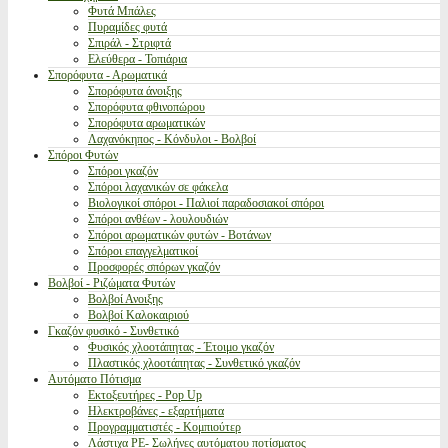
Φυτά Μπάλες
Πυραμίδες φυτά
Σπιράλ - Στριφτά
Ελεύθερα - Τοπιάρια
Σπορόφυτα - Αρωματικά
Σπορόφυτα άνοιξης
Σπορόφυτα φθινοπώρου
Σπορόφυτα αρωματικών
Λαχανόκηπος - Κόνδυλοι - Βολβοί
Σπόροι Φυτών
Σπόροι γκαζόν
Σπόροι λαχανικών σε φάκελα
Βιολογικοί σπόροι - Παλιοί παραδοσιακοί σπόροι
Σπόροι ανθέων - λουλουδιών
Σπόροι αρωματικών φυτών - Βοτάνων
Σπόροι επαγγελματικοί
Προσφορές σπόρων γκαζόν
Βολβοί - Ριζώματα Φυτών
Βολβοί Ανοιξης
Βολβοί Καλοκαιριού
Γκαζόν φυσικό - Συνθετικό
Φυσικός χλοοτάπητας - Έτοιμο γκαζόν
Πλαστικός χλοοτάπητας - Συνθετικό γκαζόν
Αυτόματο Πότισμα
Εκτοξευτήρες - Pop Up
Ηλεκτροβάνες - εξαρτήματα
Προγραμματιστές - Κομπιούτερ
Λάστιχα PE- Σωλήνες αυτόματου ποτίσματος