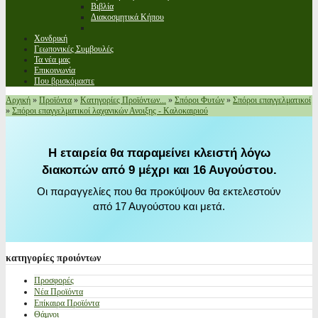
Βιβλία
Διακοσμητικά Κήπου
Χονδρική
Γεωπονικές Συμβουλές
Τα νέα μας
Επικοινωνία
Που βρισκόμαστε
Αρχική
»
Προϊόντα
»
Κατηγορίες Προϊόντων...
»
Σπόροι Φυτών
»
Σπόροι επαγγελματικοί
»
Σπόροι επαγγελματικοί λαχανικών Ανοιξης - Καλοκαιριού
Η εταιρεία θα παραμείνει κλειστή λόγω
διακοπών από 9 μέχρι και 16 Αυγούστου.
Οι παραγγελίες που θα προκύψουν θα εκτελεστούν
από 17 Αυγούστου και μετά.
κατηγορίες
προιόντων
Προσφορές
Νέα Προϊόντα
Επίκαιρα Προϊόντα
Θάμνοι