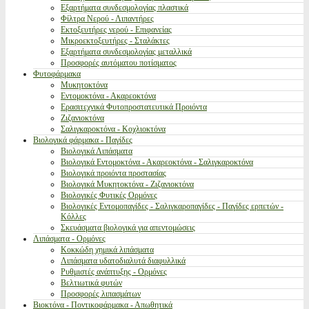
Εξαρτήματα συνδεσμολογίας πλαστικά
Φίλτρα Νερού - Λιπαντήρες
Εκτοξευτήρες νερού - Επιφανείας
Μικροεκτοξευτήρες - Σταλάκτες
Εξαρτήματα συνδεσμολογίας μεταλλικά
Προσφορές αυτόματου ποτίσματος
Φυτοφάρμακα
Μυκητοκτόνα
Εντομοκτόνα - Ακαρεοκτόνα
Ερασιτεχνικά Φυτοπροστατευτικά Προιόντα
Ζιζανιοκτόνα
Σαλιγκαροκτόνα - Κοχλιοκτόνα
Βιολογικά φάρμακα - Παγίδες
Βιολογικά Λιπάσματα
Βιολογικά Εντομοκτόνα - Ακαρεοκτόνα - Σαλιγκαροκτόνα
Βιολογικά προιόντα προστασίας
Βιολογικά Μυκητοκτόνα - Ζιζανιοκτόνα
Βιολογικές Φυτικές Ορμόνες
Βιολογικές Εντομοπαγίδες - Σαλιγκαροπαγίδες - Παγίδες ερπετών -
Κόλλες
Σκευάσματα βιολογικά για απεντομώσεις
Λιπάσματα - Ορμόνες
Κοκκώδη χημικά λιπάσματα
Λιπάσματα υδατοδιαλυτά διαφυλλικά
Ρυθμιστές ανάπτυξης - Ορμόνες
Βελτιωτικά φυτών
Προσφορές λιπασμάτων
Βιοκτόνα - Ποντικοφάρμακα - Απωθητικά