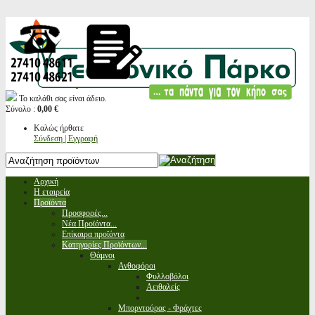
Το καλάθι σας είναι άδειο.
Σύνολο :
0,00 €
Καλώς ήρθατε
Σύνδεση | Εγγραφή
Αρχική
Η εταιρεία
Προϊόντα
Προσφορές...
Νέα Προϊόντα...
Επίκαιρα προϊόντα
Κατηγορίες Προϊόντων...
Θάμνοι
Ανθοφόροι
Φυλλοβόλοι
Αειθαλείς
Μπορντούρας - Φράχτες