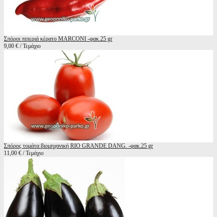
Σπόροι πιπεριά κέρατο MARCONI -φακ.25 gr
9,00 € / Τεμάχιο
Σπόρος τομάτα βιομηχανική RIO GRANDE DANG. -φακ.25 gr
11,00 € / Τεμάχιο