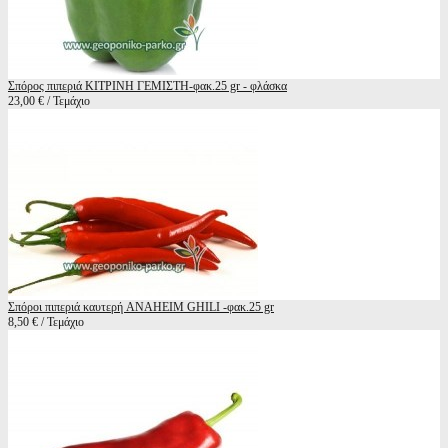
Σπόρος πιπεριά ΚΙΤΡΙΝΗ ΓΕΜΙΣΤΗ-φακ.25 gr - φλάσκα
23,00 € / Τεμάχιο
Σπόροι πιπεριά καυτερή ANAHEIM GHILI -φακ.25 gr
8,50 € / Τεμάχιο