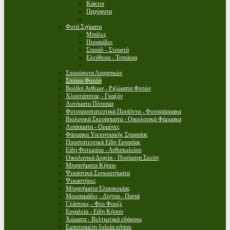
Κάκτοι
Παχύφυτα
Φυτά Σχήματα
Μπάλες
Πυραμίδες
Σπιράλ - Στριφτά
Ελεύθερα - Τοπιάρια
Σπορόφυτα Λαχανικών
Σπόροι Φυτών
Βολβοί Ανθεων - Ριζώματα Φυτών
Χλοοτάπητας - Γκαζόν
Αυτόματο Πότισμα
Φυτοπροστατευτικά Προϊόντα - Φυτοφάρμακα
Βιολογικά Σκευάσματα - Οικολογικά Φάρμακα
Λιπάσματα - Ορμόνες
Φάρμακα Υγειονομικής Σημασίας
Προστατευτικά Είδη Εργασίας
Είδη Φυτωρίου - Ανθοπωλείου
Οικολογικά Δοχεία - Πυρίμαχα Σκεύη
Μηχανήματα Κήπου
Ψεκαστικά Συγκροτήματα
Ψεκαστήρες
Μηχανήματα Ελαιοκομίας
Μουσαμάδες - Δίχτυα - Πανιά
Γλάστρες - Φερ Φορζέ
Εργαλεία - Είδη Κήπου
Χώματα - Βελτιωτικά εδάφους
Εμποτισμένη ξυλεία κήπου