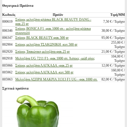
Θυγατρικά Προϊόντα
Κωδικός
Προϊόν
Τιμή/ΜΜ
Σπόρος μελιτζάνα φλάσκα BLACK BEAUTY DANG.-
000619
7,50 € / Τεμάχιο
φακ.25 gr
Σπόρος BONICA F1 -φακ.1000 σπ.- μελιτζάνα φλάσκα
006346
38,00 € / Τεμάχιο
στρογγυλή
006347
Σπόρος BLACK BEAUTY-φακ.500 gr
95,00 € / Τεμάχιο
255,00 € /
002904
Σπόρος μελιτζάνα ΤΣΑΚΩΝΙΚΗ -κυτ.500 gr
Τεμάχιο
002920
Σπόρος Τσακώνικη μελιτζάνα-φακ.25 gr
21,00 € / Τεμάχιο
104,00 € /
002918
Μελιτζάνα UG 7211 F1- φακ.1000 σπ. Άσπρες -μώβ ρίγες
Τεμάχιο
005966
Σπόρος μελιτζάνα ΛΑΓΚΑΔΑ.-φακ.25 gr
12,00 € / Τεμάχιο
160,00 € /
005962
Σπόρος μελιτζάνα ΛΑΓΚΑΔΑ -κυτ.500 gr
Τεμάχιο
005963
Mελιτζάνα ΑΣΠΡΗ ΜΑΚΡΙΑ 31313 F1 UG - φακ.1000 σπ.
82,00 € / Τεμάχιο
Σχετικά προϊόντα