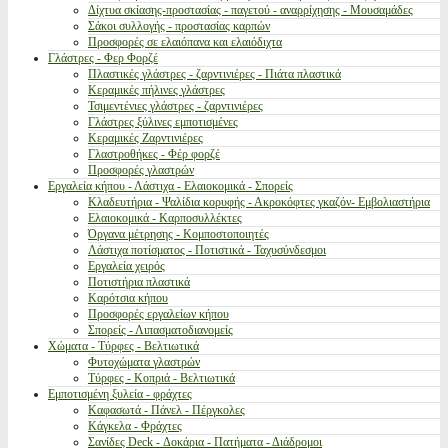
Δίχτυα σκίασης-προστασίας - παγετού - αναρρίχησης - Μουσαμάδες
Σάκοι συλλογής - προστασίας καρπών
Προσφορές σε ελαιόπανα και ελαιόδιχτα
Γλάστρες - Φερ Φορζέ
Πλαστικές γλάστρες - ζαρντινιέρες - Πιάτα πλαστικά
Κεραμικές πήλινες γλάστρες
Τσιμεντένιες γλάστρες - ζαρντινιέρες
Γλάστρες ξύλινες εμποτισμένες
Κεραμικές Ζαρντινιέρες
Γλαστροθήκες - Φέρ φορζέ
Προσφορές γλαστρών
Εργαλεία κήπου - Λάστιχα - Ελαιοκομικά - Σπορείς
Κλαδευτήρια - Ψαλίδια κορυφής - Ακροκόφτες γκαζόν- Εμβολιαστήρια
Ελαιοκομικά - Καρποσυλλέκτες
Όργανα μέτρησης - Κομποστοποιητές
Λάστιχα ποτίσματος - Ποτιστικά - Ταχυσύνδεσμοι
Εργαλεία χειρός
Ποτιστήρια πλαστικά
Καρότσια κήπου
Προσφορές εργαλείων κήπου
Σπορείς - Λιπασματοδιανομείς
Χώματα - Τύρφες - Βελτιωτικά
Φυτοχώματα γλαστρών
Τύρφες - Κοπριά - Βελτιωτικά
Εμποτισμένη ξυλεία - φράχτες
Καφασωτά - Πάνελ - Πέργκολες
Κάγκελα - Φράχτες
Σανίδες Deck - Δοκάρια - Πατήματα - Διάδρομοι