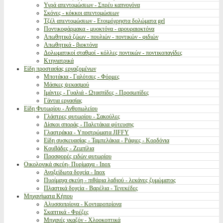
Υγρά απεντομώσεων - Σπρέυ καπνογόνα
Σκόνες - κόκκοι απεντομώσεων
Τζέλ απεντομώσεων - Ετοιμόχρηστα δολώματα gel
Ποντικοφάρμακα - μυοκτόνα - αρουραιοκτόνα
Απωθητικά ζώων - πουλιών - ποντικών - φιδιών
Απωθητικά - βιοκτόνα
Δολωματικοί σταθμοί - κόλλες ποντικών - ποντικοπαγίδες
Κτηνιατρικά
Είδη προστασίας εργαζομένων
Μποτάκια - Γαλότσες - Φόρμες
Μάσκες ψεκασμού
Ιμάντες - Γυαλιά - Ωτασπίδες - Προσωπίδες
Γάντια εργασίας
Είδη Φυτωρίου - Ανθοπωλείου
Γλάστρες φυτωρίου - Σακούλες
Δίσκοι σποράς - Παλετάκια φύτευσης
Γλαστράκια - Υποστρώματα JIFFY
Είδη συσκευασίας - Ταμπελάκια - Ράφιες - Κορδόνια
Κουβάδες - Ζεμπίλια
Προσφορές ειδών φυτωρίου
Οικολογικά σκεύη- Πυρίμαχα - Inox
Ανοξείδωτα δοχεία - Inox
Πυρίμαχα σκεύη - πιθάρια λαδιού - λεκάνες ζυμώματος
Πλαστικά δοχεία - Βαρέλια - Τενεκέδες
Μηχανήματα Κήπου
Αλυσσοπρίονα - Κονταροπρίονα
Σκαπτικά - Φρέζες
Μηχανές γκαζόν - Χλοοκοπτικά