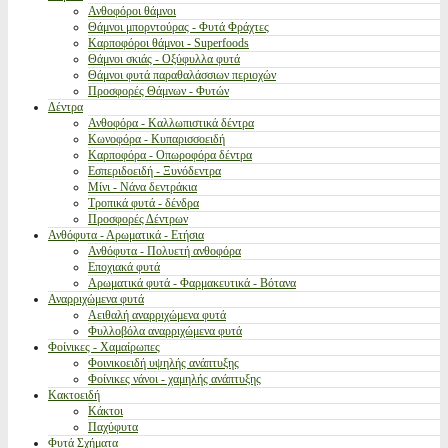
Ανθοφόροι θάμνοι
Θάμνοι μπορντούρας - Φυτά Φράχτες
Καρποφόροι θάμνοι - Superfoods
Θάμνοι σκιάς - Οξύφυλλα φυτά
Θάμνοι φυτά παραθαλάσσιων περιοχών
Προσφορές Θάμνων - Φυτών
Δέντρα
Ανθοφόρα - Καλλωπιστικά δέντρα
Κωνοφόρα - Κυπαρισσοειδή
Καρποφόρα - Οπωροφόρα δέντρα
Εσπεριδοειδή - Ξυνόδεντρα
Μίνι - Νάνα δεντράκια
Τροπικά φυτά - δένδρα
Προσφορές Δέντρων
Ανθόφυτα - Αρωματικά - Ετήσια
Ανθόφυτα - Πολυετή ανθοφόρα
Εποχιακά φυτά
Αρωματικά φυτά - Φαρμακευτικά - Βότανα
Αναρριχώμενα φυτά
Αειθαλή αναρριχώμενα φυτά
Φυλλοβόλα αναρριχώμενα φυτά
Φοίνικες - Χαμαίρωπες
Φοινικοειδή υψηλής ανάπτυξης
Φοίνικες νάνοι - χαμηλής ανάπτυξης
Κακτοειδή
Κάκτοι
Παχύφυτα
Φυτά Σχήματα