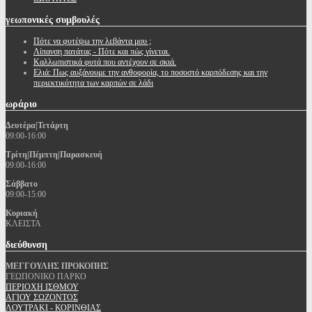
γεωπονικές
συμβουλές
Πότε να φυτέψω την λεβάντα μου ;
Λίπανση πατάτας - Πότε και πώς γίνεται.
Καλλωπιστικά φυτά που αντέχουν σε σκιά.
Ελιά: Πως αυξάνουμε την ανθοφορία, το ποσοστό καρπόδεσης και την
περιεκτικότητα των καρπών σε λάδι
ωράριο
Δευτέρα|Τετάρτη
09:00-16:00
Τρίτη|Πέμπτη|Παρασκευή
09:00-16:00
Σάββατο
09:00-15:00
Κυριακή
ΚΛΕΙΣΤΑ
διεύθυνση
ΜΕΓΓΟΥΛΗΣ ΠΡΟΚΟΠΗΣ
ΓΕΩΠΟΝΙΚΟ ΠΑΡΚΟ
ΠΕΡΙΟΧΗ ΙΣΘΜΟΥ
ΑΓΙΟΥ ΣΩΖΟΝΤΟΣ
ΛΟΥΤΡΑΚΙ - ΚΟΡΙΝΘΙΑΣ