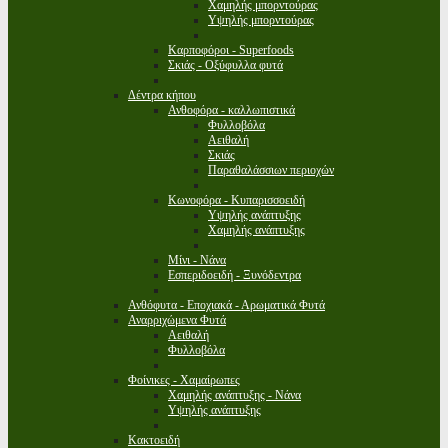
Χαμηλής μπορντούρας
Υψηλής μπορντούρας
Καρποφόροι - Superfoods
Σκιάς - Οξύφυλλα φυτά
Δέντρα κήπου
Ανθοφόρα - καλλωπιστικά
Φυλλοβόλα
Αειθαλή
Σκιάς
Παραθαλάσσιων περιοχών
Κωνοφόρα - Κυπαρισσοειδή
Υψηλής ανάπτυξης
Χαμηλής ανάπτυξης
Μίνι - Νάνα
Εσπεριδοειδή - Ξυνόδεντρα
Ανθόφυτα - Εποχιακά - Αρωματικά Φυτά
Αναρριχώμενα Φυτά
Αειθαλή
Φυλλοβόλα
Φοίνικες - Χαμαίρωπες
Χαμηλής ανάπτυξης - Νάνα
Υψηλής ανάπτυξης
Κακτοειδή