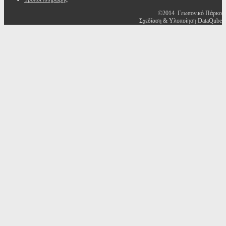
©2014 Γεωπονικό Πάρκο
Σχεδίαση & Υλοποίηση DataQube