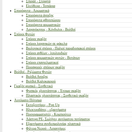
Σπιράλ - Στριφτά
Ελεύθερα - Τοπιάρια
Σπορόφυτα - Αρωματικά
Σπορόφυτα άνοιξης
Σπορόφυτα φθινοπώρου
Σπορόφυτα αρωματικών
Λαχανόκηπος - Κόνδυλοι - Βολβοί
Σπόροι Φυτών
Σπόροι γκαζόν
Σπόροι λαχανικών σε φάκελα
Βιολογικοί σπόροι - Παλιοί παραδοσιακοί σπόροι
Σπόροι ανθέων - λουλουδιών
Σπόροι αρωματικών φυτών - Βοτάνων
Σπόροι επαγγελματικοί
Προσφορές σπόρων γκαζόν
Βολβοί - Ριζώματα Φυτών
Βολβοί Ανοιξης
Βολβοί Καλοκαιριού
Γκαζόν φυσικό - Συνθετικό
Φυσικός χλοοτάπητας - Έτοιμο γκαζόν
Πλαστικός χλοοτάπητας - Συνθετικό γκαζόν
Αυτόματο Πότισμα
Εκτοξευτήρες - Pop Up
Ηλεκτροβάνες - εξαρτήματα
Προγραμματιστές - Κομπιούτερ
Λάστιχα PE- Σωλήνες αυτόματου ποτίσματος
Εξαρτήματα συνδεσμολογίας πλαστικά
Φίλτρα Νερού - Λιπαντήρες