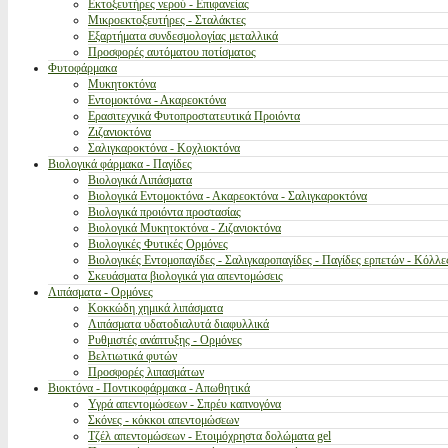
Εκτοξευτήρες νερού - Επιφανείας
Μικροεκτοξευτήρες - Σταλάκτες
Εξαρτήματα συνδεσμολογίας μεταλλικά
Προσφορές αυτόματου ποτίσματος
Φυτοφάρμακα
Μυκητοκτόνα
Εντομοκτόνα - Ακαρεοκτόνα
Ερασιτεχνικά Φυτοπροστατευτικά Προιόντα
Ζιζανιοκτόνα
Σαλιγκαροκτόνα - Κοχλιοκτόνα
Βιολογικά φάρμακα - Παγίδες
Βιολογικά Λιπάσματα
Βιολογικά Εντομοκτόνα - Ακαρεοκτόνα - Σαλιγκαροκτόνα
Βιολογικά προιόντα προστασίας
Βιολογικά Μυκητοκτόνα - Ζιζανιοκτόνα
Βιολογικές Φυτικές Ορμόνες
Βιολογικές Εντομοπαγίδες - Σαλιγκαροπαγίδες - Παγίδες ερπετών - Κόλλε
Σκευάσματα βιολογικά για απεντομώσεις
Λιπάσματα - Ορμόνες
Κοκκώδη χημικά λιπάσματα
Λιπάσματα υδατοδιαλυτά διαφυλλικά
Ρυθμιστές ανάπτυξης - Ορμόνες
Βελτιωτικά φυτών
Προσφορές λιπασμάτων
Βιοκτόνα - Ποντικοφάρμακα - Απωθητικά
Υγρά απεντομώσεων - Σπρέυ καπνογόνα
Σκόνες - κόκκοι απεντομώσεων
Τζέλ απεντομώσεων - Ετοιμόχρηστα δολώματα gel