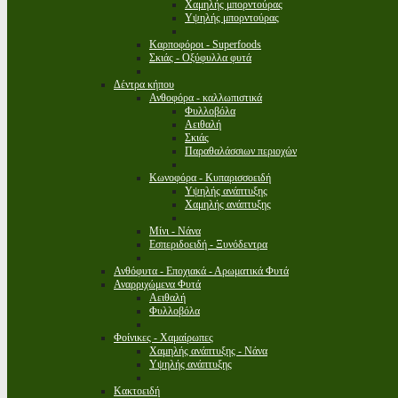
Χαμηλής μπορντούρας
Υψηλής μπορντούρας
Καρποφόροι - Superfoods
Σκιάς - Οξύφυλλα φυτά
Δέντρα κήπου
Ανθοφόρα - καλλωπιστικά
Φυλλοβόλα
Αειθαλή
Σκιάς
Παραθαλάσσιων περιοχών
Κωνοφόρα - Κυπαρισσοειδή
Υψηλής ανάπτυξης
Χαμηλής ανάπτυξης
Μίνι - Νάνα
Εσπεριδοειδή - Ξυνόδεντρα
Ανθόφυτα - Εποχιακά - Αρωματικά Φυτά
Αναρριχώμενα Φυτά
Αειθαλή
Φυλλοβόλα
Φοίνικες - Χαμαίρωπες
Χαμηλής ανάπτυξης - Νάνα
Υψηλής ανάπτυξης
Κακτοειδή