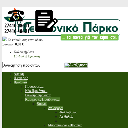
Το καλάθι σας είναι άδειο.
Σύνολο :
0,00 €
Καλώς ήρθατε
Σύνδεση | Εγγραφή
Αρχική
Η εταιρεία
Προϊόντα
Προσφορές...
Νέα Προϊόντα...
Επίκαιρα προϊόντα
Κατηγορίες Προϊόντων...
Θάμνοι
Ανθοφόροι
Φυλλοβόλοι
Αειθαλείς
Μπορντούρας - Φράχτες