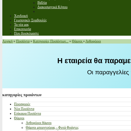
Βιβλία
Διακοσμητικά Κήπου
Χονδρική
Γεωπονικές Συμβουλές
Τα νέα μας
Επικοινωνία
Που βρισκόμαστε
Αρχική
»
Προϊόντα
»
Κατηγορίες Προϊόντων...
»
Θάμνοι
»
Ανθοφόροι
Η εταιρεία θα παραμε
Οι παραγγελίες
κατηγορίες
προιόντων
Προσφορές
Νέα Προϊόντα
Επίκαιρα Προϊόντα
Θάμνοι
Ανθοφόροι θάμνοι
Θάμνοι μπορντούρας - Φυτά Φράχτες