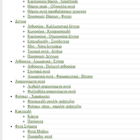
Καρποφόροι θάμνοι - Superfoods
Θάμνοι σκιάς - Οξύφυλλα φυτά
Θάμνοι φυτά παραθαλάσσιων περιοχών
Προσφορές Θάμνων - Φυτών
Δέντρα
Ανθοφόρα - Καλλωπιστικά δέντρα
Κωνοφόρα - Κυπαρισσοειδή
Καρποφόρα - Οπωροφόρα δέντρα
Εσπεριδοειδή - Ξυνόδεντρα
Μίνι - Νάνα δεντράκια
Τροπικά φυτά - δένδρα
Προσφορές Δέντρων
Ανθόφυτα - Αρωματικά - Ετήσια
Ανθόφυτα - Πολυετή ανθοφόρα
Εποχιακά φυτά
Αρωματικά φυτά - Φαρμακευτικά - Βότανα
Αναρριχώμενα φυτά
Αειθαλή αναρριχώμενα φυτά
Φυλλοβόλα αναρριχώμενα φυτά
Φοίνικες - Χαμαίρωπες
Φοινικοειδή υψηλής ανάπτυξης
Φοίνικες νάνοι - χαμηλής ανάπτυξης
Κακτοειδή
Κάκτοι
Παχύφυτα
Φυτά Σχήματα
Φυτά Μπάλες
Πυραμίδες φυτά