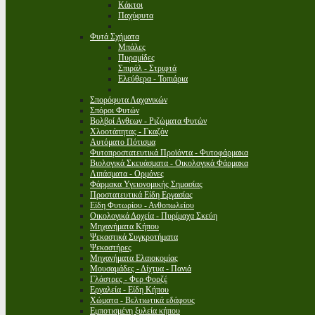
Κάκτοι
Παχύφυτα
Φυτά Σχήματα
Μπάλες
Πυραμίδες
Σπιράλ - Στριφτά
Ελεύθερα - Τοπιάρια
Σπορόφυτα Λαχανικών
Σπόροι Φυτών
Βολβοί Ανθεων - Ριζώματα Φυτών
Χλοοτάπητας - Γκαζόν
Αυτόματο Πότισμα
Φυτοπροστατευτικά Προϊόντα - Φυτοφάρμακα
Βιολογικά Σκευάσματα - Οικολογικά Φάρμακα
Λιπάσματα - Ορμόνες
Φάρμακα Υγειονομικής Σημασίας
Προστατευτικά Είδη Εργασίας
Είδη Φυτωρίου - Ανθοπωλείου
Οικολογικά Δοχεία - Πυρίμαχα Σκεύη
Μηχανήματα Κήπου
Ψεκαστικά Συγκροτήματα
Ψεκαστήρες
Μηχανήματα Ελαιοκομίας
Μουσαμάδες - Δίχτυα - Πανιά
Γλάστρες - Φερ Φορζέ
Εργαλεία - Είδη Κήπου
Χώματα - Βελτιωτικά εδάφους
Εμποτισμένη ξυλεία κήπου