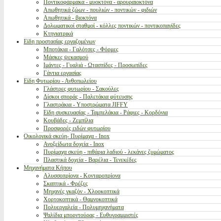
Ποντικοφάρμακα - μυοκτόνα - αρουραιοκτόνα
Απωθητικά ζώων - πουλιών - ποντικών - φιδιών
Απωθητικά - βιοκτόνα
Δολωματικοί σταθμοί - κόλλες ποντικών - ποντικοπαγίδες
Κτηνιατρικά
Είδη προστασίας εργαζομένων
Μποτάκια - Γαλότσες - Φόρμες
Μάσκες ψεκασμού
Ιμάντες - Γυαλιά - Ωτασπίδες - Προσωπίδες
Γάντια εργασίας
Είδη Φυτωρίου - Ανθοπωλείου
Γλάστρες φυτωρίου - Σακούλες
Δίσκοι σποράς - Παλετάκια φύτευσης
Γλαστράκια - Υποστρώματα JIFFY
Είδη συσκευασίας - Ταμπελάκια - Ράφιες - Κορδόνια
Κουβάδες - Ζεμπίλια
Προσφορές ειδών φυτωρίου
Οικολογικά σκεύη- Πυρίμαχα - Inox
Ανοξείδωτα δοχεία - Inox
Πυρίμαχα σκεύη - πιθάρια λαδιού - λεκάνες ζυμώματος
Πλαστικά δοχεία - Βαρέλια - Τενεκέδες
Μηχανήματα Κήπου
Αλυσσοπρίονα - Κονταροπρίονα
Σκαπτικά - Φρέζες
Μηχανές γκαζόν - Χλοοκοπτικά
Χορτοκοπτικά - Θαμνοκοπτικά
Πολυεργαλεία - Πολυμηχανήματα
Ψαλίδια μπορντούρας - Ευθυγραμμιστές