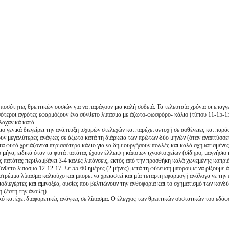
ποσότητες θρεπτικών ουσιών για να παράγουν μια καλή σοδειά. Τα τελευταία χρόνια οι επαγγ
ισσότεροι αγρότες εφαρμόζουν ένα σύνθετο λίπασμα με άζωτο-φωσφόρο- κάλιο (τύπου 11-15-1
λαχανικά κατά
λιο γενικά διεγείρει την ανάπτυξη ισχυρών στελεχών και παρέχει αντοχή σε ασθένειες και πα
υν μεγαλύτερες ανάγκες σε άζωτο κατά τη διάρκεια των πρώτων δύο μηνών (όταν αναπτύσσετ
τα φυτά χρειάζονται περισσότερο κάλιο για να δημιουργήσουν πολλές και καλά σχηματισμένε
υ μήνα, ειδικά όταν τα φυτά πατάτας έχουν έλλειψη κάποιων ιχνοστοιχείων (σίδηρο, μαγνήσιο 
 πατάτας περιλαμβάνει 3-4 καλές λιπάνσεις, εκτός από την προσθήκη καλά χωνεμένης κοπριά
ύνθετο λίπασμα 12-12-17. Σε 55-60 ημέρες (2 μήνες) μετά τη φύτευση μπορουμε να ρίξουμε 
στρέμμα λίπασμα καλιούχο και μπορει να χρειαστεί και μία τεταρτη εφαρμογή ανάλογα νε την π
οδιεγέρτες και αμινοξέα, ουσίες που βελτιώνουν την ανθοφορία και το σχηματισμό των κονδ
 ζέστη την άνοιξη).
ό και έχει διαφορετικές ανάγκες σε λίπασμα. Ο έλεγχος των θρεπτικών συστατικών του εδάφ