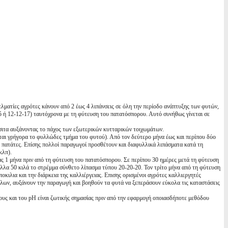
ελματίες αγρότες κάνουν από 2 έως 4 λιπάνσεις σε όλη την περίοδο ανάπτυξης των φυτών,
5 ή 12-12-17) ταυτόχρονα με τη φύτευση του πατατόσπορου. Αυτό συνήθως γίνεται σε
ράσιτα αυξάνοντας το πάχος των εξωτερικών κυτταρικών τοιχωμάτων.
αι γρήγορα το φυλλώδες τμήμα του φυτού). Από τον δεύτερο μήνα έως και περίπου δύο
ς πατάτες. Επίσης πολλοί παραγωγοί προσθέτουν και διαφυλλικά λιπάσματα κατά τη
κλπ).
ς 1 μήνα πριν από τη φύτευση του πατατόσπορου. Σε περίπου 30 ημέρες μετά τη φύτευση
άλλα 50 κιλά το στρέμμα σύνθετο λίπασμα τύπου 20-20-20. Τον τρίτο μήνα από τη φύτευση
οκιλια και την διάρκεια της καλλιέργειας. Επισης ορισμένοι αγρότες καλλιεργητές
ύλων, αυξάνουν την παραγωγή και βοηθούν τα φυτά να ξεπεράσουν εύκολα τις καταστάσεις
ους και του pH είναι ζωτικής σημασίας πριν από την εφαρμογή οποιασδήποτε μεθόδου