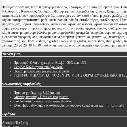
Φυτώρια Κορινθίας, Φυτά Καρποφόρα, Δέντρα, Γλάστρες, Αυτόματο πότισμα, Κήπος, Garde
Κλαδοφάγοι, Κωνοφόρα, Λιπάσματα, Φυτοφάρμακα, Εσπεριδοειδή, Ξυλεία, Σχήματα, τοπιάρ
κατασκευές κήπων, προσφορές φυτών, προσφορες φυτων, φυτά κήπου, μηχανές γκαζόν, μηχαν
κηπου, αυτόματα ποτιστικά, μπέκ, μπεκ, ποπ απ, πόπ άπ, εκτοξευτήρες, εκτοξευτηρες, λάσ
μπορντούρας, θαμνοι μπορντουρας, ανθοφόροι θάμνοι, ανθοφοροι θαμνοι, γεωπονικά κατ
χώμα, χωμα, τύρφη, τυρφη, χούμος, χουμος, οργανική ουσία, οργανικη ουσια, κλαδεμένα φυ
κλαδεματος, μπορντουροψάλιδα, μπορντουροψαλιδο, μεσηνέζα, μεσηνεζα, ακροκόπτης, ακρο
ψεκαστικά συγκροτήματα, ψεκαστικα συγκροτηματα, ψεκαστικά, ψεκαστικα, ψεκαστήρες, ψε
χλοοταπητας, sod, lawn, e shop, e garden shop, e shop garden, garden shop, shop garden, 
λιπασμα 20-20-20, 30-10-10, βιολογικη προστασία φυτων, πατατοσπορος, σακοι μανιταριών
τα
νέα μας
Προσφορά: Όλοι οι χειμερινοί Βολβόι -50% έως 15/2
Φειγιόα: Καλλιέργεια απο ''χρυσάφι''
Oι νέοι μας λογαριασμοί στα social media
ΓΚΙΝΓΚΟ ΜΠΙΛΟΜΠΑ - ΤΟ ΔΕΝΤΡΟ ΜΕ ΤΙΣ ΘΕΡΑΠΕΥΤΙΚΕΣ ΙΔΙΟΤΗΤΕ
γεωπονικές
συμβουλές
Πότε να φυτέψω την λεβάντα μου ;
Λίπανση πατάτας - Πότε και πώς γίνεται.
Καλλωπιστικά φυτά που αντέχουν σε σκιά.
Ελιά: Πως αυξάνουμε την ανθοφορία, το ποσοστό καρπόδεσης και την περιεκτικότ
ωράριο
Δευτέρα|Τετάρτη