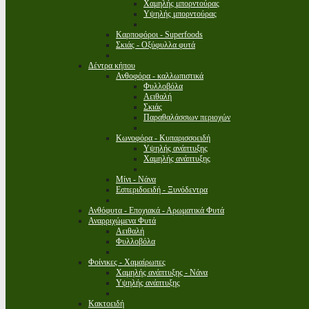
Χαμηλής μπορντούρας
Υψηλής μπορντούρας
Καρποφόροι - Superfoods
Σκιάς - Οξύφυλλα φυτά
Δέντρα κήπου
Ανθοφόρα - καλλωπιστικά
Φυλλοβόλα
Αειθαλή
Σκιάς
Παραθαλάσσιων περιοχών
Κωνοφόρα - Κυπαρισσοειδή
Υψηλής ανάπτυξης
Χαμηλής ανάπτυξης
Μίνι - Νάνα
Εσπεριδοειδή - Ξυνόδεντρα
Ανθόφυτα - Εποχιακά - Αρωματικά Φυτά
Αναρριχώμενα Φυτά
Αειθαλή
Φυλλοβόλα
Φοίνικες - Χαμαίρωπες
Χαμηλής ανάπτυξης - Νάνα
Υψηλής ανάπτυξης
Κακτοειδή