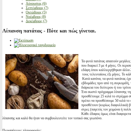
Αύγουστος (6)
Σεπτέμβριος (7)
Οκτώβριος (5)
Νοέμβριος (8)
Δεκέμβριος (7)
Λίπανση πατάτας - Πότε και πώς γίνεται.
Τα φυτά πατάτας απαιτούν μεγάλες 
που διαρκεί 3 με 4 μήνες. Οι περ
εδάφη όπου καλλιεργήθηκαν άλλα 
τους τελευταίους έξι μήνες. Το κά
Κατά κανόνα, τα φυτά πατάτας έχο
εβδομάδες πριν από τη συγκομιδή, 
διάρκεια του δεύτερου ή του τρίτο
Ένα σωστό πρόγραμμα λίπανσης της
προσθέτουμε 25 κιλά το στρέμμα σ
πρέπει να προσθέσουμε 50 κιλά το 
προσθέτουν (κυρίως διαφυλλικά) βι
στρες (παγετός τον χειμώνα ή πολλη
Κάθε έδαφος όμως είναι διαφορετικ
λίπανσης και καλό θα ήταν να συμβουλευτείτε τον τοπικό σας γεωπόνο.
Περισσότερες πληροφορίες: