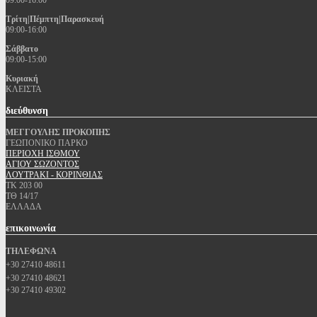
09:00-16:00
Τρίτη|Πέμπτη|Παρασκευή
09:00-16:00
Σάββατο
09:00-15:00
Κυριακή
ΚΛΕΙΣΤΑ
διεύθυνση
ΜΕΓΓΟΥΛΗΣ ΠΡΟΚΟΠΗΣ
ΓΕΩΠΟΝΙΚΟ ΠΑΡΚΟ
ΠΕΡΙΟΧΗ ΙΣΘΜΟΥ
ΑΓΙΟΥ ΣΩΖΟΝΤΟΣ
ΛΟΥΤΡΑΚΙ - ΚΟΡΙΝΘΙΑΣ
ΤΚ 203 00
ΤΘ 14/17
ΕΛΛΑΔΑ
επικοινωνία
ΤΗΛΕΦΩΝΑ
+30 27410 48611
+30 27410 48621
+30 27410 49302