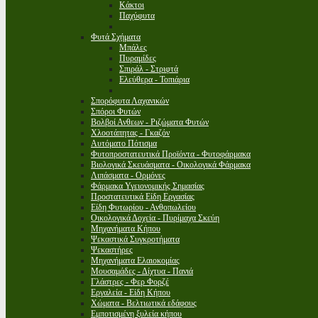
Κάκτοι
Παχύφυτα
Φυτά Σχήματα
Μπάλες
Πυραμίδες
Σπιράλ - Στριφτά
Ελεύθερα - Τοπιάρια
Σπορόφυτα Λαχανικών
Σπόροι Φυτών
Βολβοί Ανθεων - Ριζώματα Φυτών
Χλοοτάπητας - Γκαζόν
Αυτόματο Πότισμα
Φυτοπροστατευτικά Προϊόντα - Φυτοφάρμακα
Βιολογικά Σκευάσματα - Οικολογικά Φάρμακα
Λιπάσματα - Ορμόνες
Φάρμακα Υγειονομικής Σημασίας
Προστατευτικά Είδη Εργασίας
Είδη Φυτωρίου - Ανθοπωλείου
Οικολογικά Δοχεία - Πυρίμαχα Σκεύη
Μηχανήματα Κήπου
Ψεκαστικά Συγκροτήματα
Ψεκαστήρες
Μηχανήματα Ελαιοκομίας
Μουσαμάδες - Δίχτυα - Πανιά
Γλάστρες - Φερ Φορζέ
Εργαλεία - Είδη Κήπου
Χώματα - Βελτιωτικά εδάφους
Εμποτισμένη ξυλεία κήπου