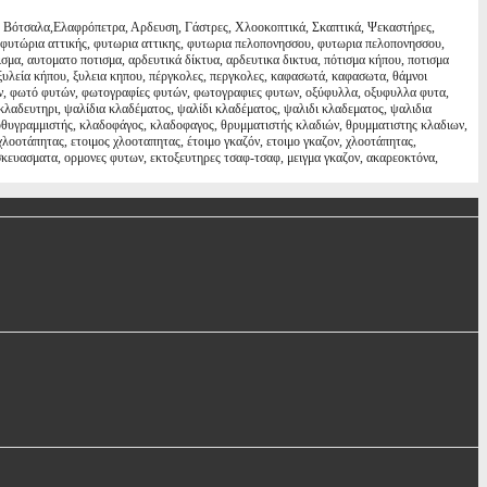
ν, Βότσαλα,Ελαφρόπετρα, Αρδευση, Γάστρες, Χλοοκοπτικά, Σκαπτικά, Ψεκαστήρες,
 φυτώρια αττικής, φυτωρια αττικης, φυτωρια πελοπονησσου, φυτωρια πελοπονησσου,
σμα, αυτοματο ποτισμα, αρδευτικά δίκτυα, αρδευτικα δικτυα, πότισμα κήπου, ποτισμα
, ξυλεία κήπου, ξυλεια κηπου, πέργκολες, περγκολες, καφασωτά, καφασωτα, θάμνοι
ων, φωτό φυτών, φωτογραφίες φυτών, φωτογραφιες φυτων, οξύφυλλα, οξυφυλλα φυτα,
 κλαδευτηρι, ψαλίδια κλαδέματος, ψαλίδι κλαδέματος, ψαλιδι κλαδεματος, ψαλιδια
ευθυγραμμιστής, κλαδοφάγος, κλαδοφαγος, θρυμματιστής κλαδιών, θρυμματιστης κλαδιων,
οοτάπητας, ετοιμος χλοοταπητας, έτοιμο γκαζόν, ετοιμο γκαζον, χλοοτάπητας,
κα σκευασματα, ορμονες φυτων, εκτοξευτηρες τσαφ-τσαφ, μειγμα γκαζον, ακαρεοκτόνα,