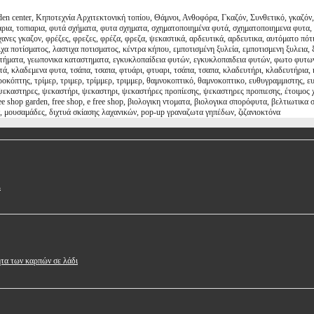
n center, Κηποτεχνία Αρχιτεκτονική τοπίου, Θάμνοι, Ανθοφόρα, Γκαζόν, Συνθετικό, γκαζό
ια, τοπιαρια, φυτά σχήματα, φυτα σχηματα, σχηματοποιημένα φυτά, σχηματοποιημενα φυτα,
ες γκαζον, φρέζες, φρεζες, φρέζα, φρεζα, ψεκαστικά, αρδευτικά, αρδευτικα, αυτόματο πότι
τιχα ποτίσματος, λαστιχα ποτισματος, κέντρα κήπου, εμποτισμένη ξυλεία, εμποτισμενη ξυλεια
αστήματα, γεωπονικα καταστηματα, εγκυκλοπαίδεια φυτών, εγκυκλοπαιδεια φυτών, φωτο φυτ
τά, κλαδεμενα φυτα, τσάπα, τσαπα, φτυάρι, φτυαρι, τσάπα, τσαπα, κλαδευτήρι, κλαδευτήρια,
κόπτης, τρίμερ, τριμερ, τρίμμερ, τριμμερ, θαμνοκοπτικό, θαμνοκοπτικο, ευθυγραμμιστης, 
καστηρες, ψεκαστήρι, ψεκαστηρι, ψεκαστήρες προπίεσης, ψεκαστηρες προπιεσης, έτοιμος χλ
free shop garden, free shop, e free shop, βιολογικη ντοματα, βιολογικα σπορόφυτα, βελτιωτι
, μουσαμάδες, διχτυά σκίασης λαχανικών, pop-up γραναζωτα γηπέδων, ζιζανιοκτόνα
Σ
ητα των καρπών σε λάδι