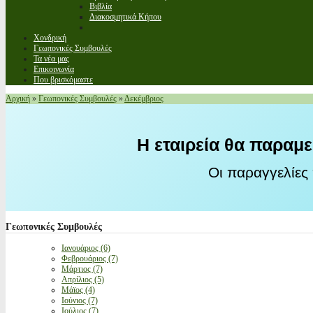
Βιβλία
Διακοσμητικά Κήπου
Χονδρική
Γεωπονικές Συμβουλές
Τα νέα μας
Επικοινωνία
Που βρισκόμαστε
Αρχική
»
Γεωπονικές Συμβουλές
»
Δεκέμβριος
Η εταιρεία θα παραμε
Οι παραγγελίες
Γεωπονικές
Συμβουλές
Ιανουάριος (6)
Φεβρουάριος (7)
Μάρτιος (7)
Απρίλιος (5)
Μάϊος (4)
Ιούνιος (7)
Ιούλιος (7)