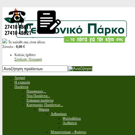
Το καλάθι σας είναι άδειο.
Σύνολο :
0,00 €
Καλώς ήρθατε
Σύνδεση | Εγγραφή
Αρχική
Η εταιρεία
Προϊόντα
Προσφορές...
Νέα Προϊόντα...
Επίκαιρα προϊόντα
Κατηγορίες Προϊόντων...
Θάμνοι
Ανθοφόροι
Φυλλοβόλοι
Αειθαλείς
Μπορντούρας - Φράχτες