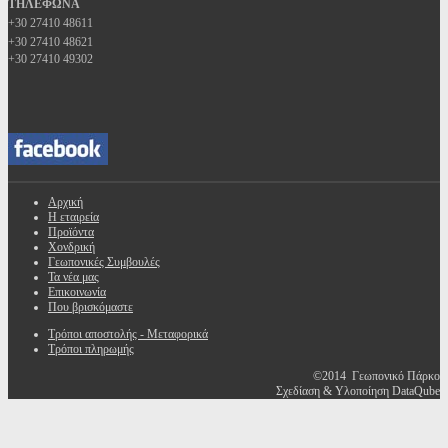
ΤΗΛΕΦΩΝΑ
+30 27410 48611
+30 27410 48621
+30 27410 49302
Αρχική
Η εταιρεία
Προϊόντα
Χονδρική
Γεωπονικές Συμβουλές
Τα νέα μας
Επικοινωνία
Που βρισκόμαστε
Τρόποι αποστολής - Μεταφορικά
Τρόποι πληρωμής
©2014 Γεωπονικό Πάρκο
Σχεδίαση & Υλοποίηση DataQube