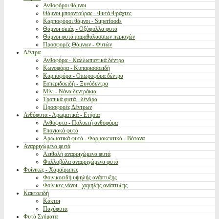
Ανθοφόροι θάμνοι
Θάμνοι μπορντούρας - Φυτά Φράχτες
Καρποφόροι θάμνοι - Superfoods
Θάμνοι σκιάς - Οξύφυλλα φυτά
Θάμνοι φυτά παραθαλάσσιων περιοχών
Προσφορές Θάμνων - Φυτών
Δέντρα
Ανθοφόρα - Καλλωπιστικά δέντρα
Κωνοφόρα - Κυπαρισσοειδή
Καρποφόρα - Οπωροφόρα δέντρα
Εσπεριδοειδή - Ξυνόδεντρα
Μίνι - Νάνα δεντράκια
Τροπικά φυτά - δένδρα
Προσφορές Δέντρων
Ανθόφυτα - Αρωματικά - Ετήσια
Ανθόφυτα - Πολυετή ανθοφόρα
Εποχιακά φυτά
Αρωματικά φυτά - Φαρμακευτικά - Βότανα
Αναρριχώμενα φυτά
Αειθαλή αναρριχώμενα φυτά
Φυλλοβόλα αναρριχώμενα φυτά
Φοίνικες - Χαμαίρωπες
Φοινικοειδή υψηλής ανάπτυξης
Φοίνικες νάνοι - χαμηλής ανάπτυξης
Κακτοειδή
Κάκτοι
Παχύφυτα
Φυτά Σχήματα