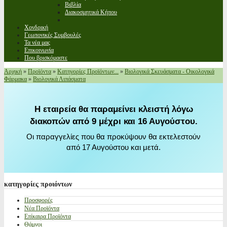
Βιβλία
Διακοσμητικά Κήπου
Χονδρική
Γεωπονικές Συμβουλές
Τα νέα μας
Επικοινωνία
Που βρισκόμαστε
Αρχική
»
Προϊόντα
»
Κατηγορίες Προϊόντων...
»
Βιολογικά Σκευάσματα - Οικολογικά
Φάρμακα
»
Βιολογικά Λιπάσματα
Η εταιρεία θα παραμείνει κλειστή λόγω
διακοπών από 9 μέχρι και 16 Αυγούστου.
Οι παραγγελίες που θα προκύψουν θα εκτελεστούν
από 17 Αυγούστου και μετά.
κατηγορίες
προιόντων
Προσφορές
Νέα Προϊόντα
Επίκαιρα Προϊόντα
Θάμνοι