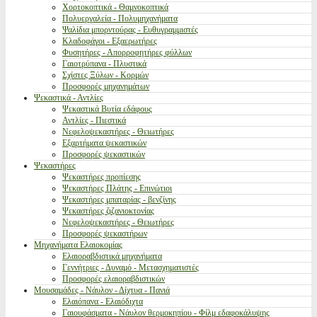
Χορτοκοπτικά - Θαμνοκοπτικά
Πολυεργαλεία - Πολυμηχανήματα
Ψαλίδια μπορντούρας - Ευθυγραμμιστές
Κλαδοφάγοι - Εξαερωτήρες
Φυσητήρες - Απορροφητήρες φύλλων
Γαιοτρύπανα - Πλυστικά
Σχίστες Ξύλων - Κορμών
Προσφορές μηχανημάτων
Ψεκαστικά - Αντλίες
Ψεκαστικά Βυτία εδάφους
Αντλίες - Πιεστικά
Νεφελοψεκαστήρες - Θειωτήρες
Εξαρτήματα ψεκαστικών
Προσφορές ψεκαστικών
Ψεκαστήρες
Ψεκαστήρες προπίεσης
Ψεκαστήρες Πλάτης - Επινώτιοι
Ψεκαστήρες μπαταρίας - βενζίνης
Ψεκαστήρες ζιζανιοκτονίας
Νεφελοψεκαστήρες - Θειωτήρες
Προσφορές ψεκαστήρων
Μηχανήματα Ελαιοκομίας
Ελαιοραβδιστικά μηχανήματα
Γεννήτριες - Δυναμό - Μετασχηματιστές
Προσφορές ελαιοραβδιστικών
Μουσαμάδες - Νάυλον - Δίχτυα - Πανιά
Ελαιόπανα - Ελαιόδιχτα
Γαιουφάσματα - Νάυλον θερμοκηπίου - Φίλμ εδαφοκάλυψης