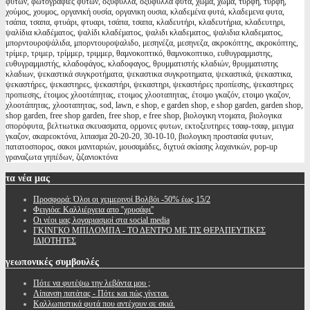
φυτών, φωτογραφιες φυτων, οξύφυλλα, οξυφυλλα φυτα, χώμα, χωμα, τύρφη, τυρφη,
χούμος, χουμος, οργανική ουσία, οργανικη ουσια, κλαδεμένα φυτά, κλαδεμενα φυτα,
τσάπα, τσαπα, φτυάρι, φτυαρι, τσάπα, τσαπα, κλαδευτήρι, κλαδευτήρια, κλαδευτηρι,
ψαλίδια κλαδέματος, ψαλίδι κλαδέματος, ψαλιδι κλαδεματος, ψαλιδια κλαδεματος,
μπορντουροψάλιδα, μπορντουροψαλιδο, μεσηνέζα, μεσηνεζα, ακροκόπτης, ακροκόπτης,
τρίμερ, τριμερ, τρίμμερ, τριμμερ, θαμνοκοπτικό, θαμνοκοπτικο, ευθυγραμμιστης,
ευθυγραμμιστής, κλαδοφάγος, κλαδοφαγος, θρυμματιστής κλαδιών, θρυμματιστης
κλαδιων, ψεκαστικά συγκροτήματα, ψεκαστικα συγκροτηματα, ψεκαστικά, ψεκαστικα,
ψεκαστήρες, ψεκαστηρες, ψεκαστήρι, ψεκαστηρι, ψεκαστήρες προπίεσης, ψεκαστηρες
προπιεσης, έτοιμος χλοοτάπητας, ετοιμος χλοοταπητας, έτοιμο γκαζόν, ετοιμο γκαζον,
χλοοτάπητας, χλοοταπητας, sod, lawn, e shop, e garden shop, e shop garden, garden shop,
shop garden, free shop garden, free shop, e free shop, βιολογικη ντοματα, βιολογικα
σπορόφυτα, βελτιωτικα σκευασματα, ορμονες φυτων, εκτοξευτηρες τσαφ-τσαφ, μειγμα
γκαζον, ακαρεοκτόνα, λιπασμα 20-20-20, 30-10-10, βιολογικη προστασία φυτων,
πατατοσπορος, σακοι μανιταριών, μουσαμάδες, διχτυά σκίασης λαχανικών, pop-up
γραναζωτα γηπέδων, ζιζανιοκτόνα
τα
νέα μας
Προσφορά: Όλοι οι χειμερινοί Βολβόι -50% έως 15/2
Φειγιόα: Καλλιέργεια απο ''χρυσάφι''
Oι νέοι μας λογαριασμοί στα social media
ΓΚΙΝΓΚΟ ΜΠΙΛΟΜΠΑ - ΤΟ ΔΕΝΤΡΟ ΜΕ ΤΙΣ ΘΕΡΑΠΕΥΤΙΚΕΣ
ΙΔΙΟΤΗΤΕΣ
γεωπονικές
συμβουλές
Πότε να φυτέψω την λεβάντα μου ;
Λίπανση πατάτας - Πότε και πώς γίνεται.
Καλλωπιστικά φυτά που αντέχουν σε σκιά.