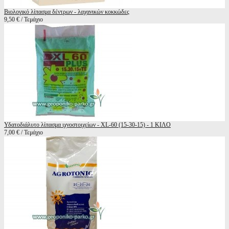
Βιολογικό λίπασμα δέντρων - λαχανικών κοκκώδες
9,50 € / Τεμάχιο
Υδατοδιάλυτο λίπασμα ιχνοστοιχείων - XL-60 (15-30-15) - 1 ΚΙΛΟ
7,00 € / Τεμάχιο