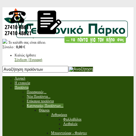
Το καλάθι σας είναι άδειο.
Σύνολο :
0,00 €
Καλώς ήρθατε
Σύνδεση | Εγγραφή
Αρχική
Η εταιρεία
Προϊόντα
Προσφορές...
Νέα Προϊόντα...
Επίκαιρα προϊόντα
Κατηγορίες Προϊόντων...
Θάμνοι
Ανθοφόροι
Φυλλοβόλοι
Αειθαλείς
Μπορντούρας - Φράχτες