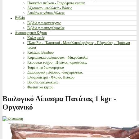
Πάσσαλοι πεύκου - Στηρίγματα φυτών
Αξεσουάρ μεταλλικά - Βάσεις
Αποθήκες κήπου ξύλινες
Βιβλία
Βιβλία για ερασιτέχνες
Βιβλία για επαγγελματίες
Διακοσμητικά Κήπου
Καλαμωτές
Πλακίδια - Πλαστικοί - Μεταλλικοί φράχτες - Πέργκολες - Πράσινοι
τοίχοι
Καλάμια Bamboo
Καμπανάκια αυλόπορτας - Μικροέπιπλα
Κεραμικά τοίχου - Πήλινες παραστάσεις
Τσιμέντινα διακοσμητικά
Διαμόρφωση εδάφους -διαχωριστικά.
Ελαφρόπετρα - Φλοιός Πεύκου
Βρύσες ορειχάλκινες
Φωτιστικά κήπου
Βιολογικό Λίπασμα Πατάτας 1 kgr -
Οργανικό