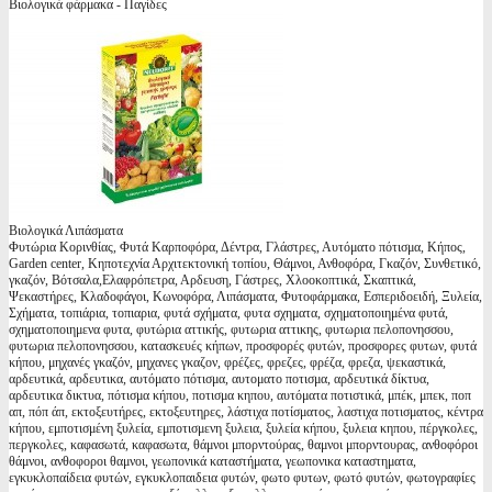
Βιολογικά φάρμακα - Παγίδες
Βιολογικά Λιπάσματα
Φυτώρια Κορινθίας, Φυτά Καρποφόρα, Δέντρα, Γλάστρες, Αυτόματο πότισμα, Κήπος,
Garden center, Κηποτεχνία Αρχιτεκτονική τοπίου, Θάμνοι, Ανθοφόρα, Γκαζόν, Συνθετικό,
γκαζόν, Βότσαλα,Ελαφρόπετρα, Αρδευση, Γάστρες, Χλοοκοπτικά, Σκαπτικά,
Ψεκαστήρες, Κλαδοφάγοι, Κωνοφόρα, Λιπάσματα, Φυτοφάρμακα, Εσπεριδοειδή, Ξυλεία,
Σχήματα, τοπιάρια, τοπιαρια, φυτά σχήματα, φυτα σχηματα, σχηματοποιημένα φυτά,
σχηματοποιημενα φυτα, φυτώρια αττικής, φυτωρια αττικης, φυτωρια πελοπονησσου,
φυτωρια πελοπονησσου, κατασκευές κήπων, προσφορές φυτών, προσφορες φυτων, φυτά
κήπου, μηχανές γκαζόν, μηχανες γκαζον, φρέζες, φρεζες, φρέζα, φρεζα, ψεκαστικά,
αρδευτικά, αρδευτικα, αυτόματο πότισμα, αυτοματο ποτισμα, αρδευτικά δίκτυα,
αρδευτικα δικτυα, πότισμα κήπου, ποτισμα κηπου, αυτόματα ποτιστικά, μπέκ, μπεκ, ποπ
απ, πόπ άπ, εκτοξευτήρες, εκτοξευτηρες, λάστιχα ποτίσματος, λαστιχα ποτισματος, κέντρα
κήπου, εμποτισμένη ξυλεία, εμποτισμενη ξυλεια, ξυλεία κήπου, ξυλεια κηπου, πέργκολες,
περγκολες, καφασωτά, καφασωτα, θάμνοι μπορντούρας, θαμνοι μπορντουρας, ανθοφόροι
θάμνοι, ανθοφοροι θαμνοι, γεωπονικά καταστήματα, γεωπονικα καταστηματα,
εγκυκλοπαίδεια φυτών, εγκυκλοπαιδεια φυτών, φωτο φυτων, φωτό φυτών, φωτογραφίες