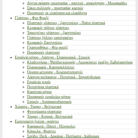
Δίχτυα σκίασης-προστασίας - παγετού - αναρρίχησης - Μουσαμάδες
Σάκοι συλλογής - προστασίας καρπών
Προσφορές σε ελαιόπανα και ελαιόδιχτα
Γλάστρες - Φερ Φορζέ
Πλαστικές γλάστρες - ζαρντινιέρες - Πιάτα πλαστικά
Κεραμικές πήλινες γλάστρες
Τσιμεντένιες γλάστρες - ζαρντινιέρες
Γλάστρες ξύλινες εμποτισμένες
Κεραμικές Ζαρντινιέρες
Γλαστροθήκες - Φέρ φορζέ
Προσφορές γλαστρών
Εργαλεία κήπου - Λάστιχα - Ελαιοκομικά - Σπορείς
Κλαδευτήρια - Ψαλίδια κορυφής - Ακροκόφτες γκαζόν- Εμβολιαστήρια
Ελαιοκομικά - Καρποσυλλέκτες
Όργανα μέτρησης - Κομποστοποιητές
Λάστιχα ποτίσματος - Ποτιστικά - Ταχυσύνδεσμοι
Εργαλεία χειρός
Ποτιστήρια πλαστικά
Καρότσια κήπου
Προσφορές εργαλείων κήπου
Σπορείς - Λιπασματοδιανομείς
Χώματα - Τύρφες - Βελτιωτικά
Φυτοχώματα γλαστρών
Τύρφες - Κοπριά - Βελτιωτικά
Εμποτισμένη ξυλεία - φράχτες
Καφασωτά - Πάνελ - Πέργκολες
Κάγκελα - Φράχτες
Σανίδες Deck - Δοκάρια - Πατήματα - Διάδρομοι