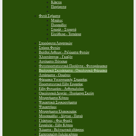
Κάκτοι
Παχύφυτα
Φυτά Σχήματα
Μπάλες
Πυραμίδες
Σπιράλ - Στριφτά
Ελεύθερα - Τοπιάρια
Σπορόφυτα Λαχανικών
Σπόροι Φυτών
Βολβοί Ανθεων - Ριζώματα Φυτών
Χλοοτάπητας - Γκαζόν
Αυτόματο Πότισμα
Φυτοπροστατευτικά Προϊόντα - Φυτοφάρμακα
Βιολογικά Σκευάσματα - Οικολογικά Φάρμακα
Λιπάσματα - Ορμόνες
Φάρμακα Υγειονομικής Σημασίας
Προστατευτικά Είδη Εργασίας
Είδη Φυτωρίου - Ανθοπωλείου
Οικολογικά Δοχεία - Πυρίμαχα Σκεύη
Μηχανήματα Κήπου
Ψεκαστικά Συγκροτήματα
Ψεκαστήρες
Μηχανήματα Ελαιοκομίας
Μουσαμάδες - Δίχτυα - Πανιά
Γλάστρες - Φερ Φορζέ
Εργαλεία - Είδη Κήπου
Χώματα - Βελτιωτικά εδάφους
Εμποτισμένη ξυλεία κήπου