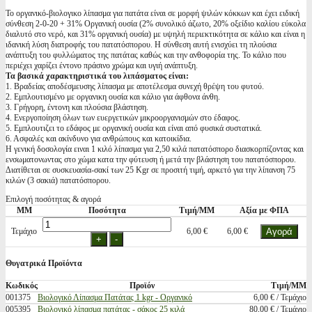
Το οργανικό-βιολογικο λίπασμα για πατάτα είναι σε μορφή ψιλών κόκκων και έχει ειδική
σύνθεση 2-0-20 + 31% Οργανική ουσία (2% συνολικό άζωτο, 20% οξείδιο καλίου εύκολα
διαλυτό στο νερό, και 31% οργανική ουσία) με υψηλή περιεκτικότητα σε κάλιο και είναι η
ιδανική λύση διατροφής του πατατόσπορου. Η σύνθεση αυτή ενισχύει τη πλούσια
ανάπτυξη του φυλλώματος της πατάτας καθώς και την ανθοφορία της. Το κάλιο που
περιέχει χαρίζει έντονο πράσινο χρώμα και υγιή ανάπτυξη.
Τα βασικά χαρακτηριστικά του λιπάσματος είναι:
1. Βραδείας αποδέσμευσης λίπασμα με αποτέλεσμα συνεχή θρέψη του φυτού.
2. Εμπλουτισμένο με οργανικη ουσία και κάλιο για άφθονα άνθη.
3. Γρήγορη, έντονη και πλούσια βλάστηση.
4. Ενεργοποίηση όλων των ευεργετικών μικροοργανισμών στο έδαφος.
5. Εμπλουτιζει το εδάφος με οργανική ουσία και είναι από φυσικά συστατικά.
6. Ασφαλές και ακίνδυνο για ανθρώπους και κατοικίδια.
Η γενική δοσολογία ειναι 1 κιλό λίπασμα για 2,50 κιλά πατατόσπορο διασκορπίζοντας και
ενσωματονωντας στο χώμα κατα την φύτευση ή μετά την βλάστηση του πατατόσπορου.
Διατίθεται σε συσκευασία-σακί των 25 Kgr σε προσιτή τιμή, αρκετό για την λίπανση 75
κιλών (3 σακιά) πατατόσπορου.
Επιλογή ποσότητας & αγορά
ΜΜ
Ποσότητα
Τιμή/ΜΜ
Αξία με ΦΠΑ
Τεμάχιο
6,00 €
6,00 €
Θυγατρικά Προϊόντα
Κωδικός
Προϊόν
Τιμή/ΜΜ
001375
Βιολογικό Λίπασμα Πατάτας 1 kgr - Οργανικό
6,00 € / Τεμάχιο
005395
Βιολογικό λίπασμα πατάτας - σάκος 25 κιλά
80,00 € / Τεμάχιο