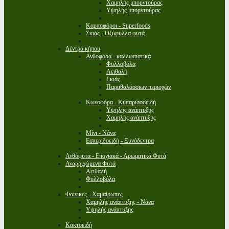
Χαμηλής μπορντούρας
Υψηλής μπορντούρας
Καρποφόροι - Superfoods
Σκιάς - Οξύφυλλα φυτά
Δέντρα κήπου
Ανθοφόρα - καλλωπιστικά
Φυλλοβόλα
Αειθαλή
Σκιάς
Παραθαλάσσιων περιοχών
Κωνοφόρα - Κυπαρισσοειδή
Υψηλής ανάπτυξης
Χαμηλής ανάπτυξης
Μίνι - Νάνα
Εσπεριδοειδή - Ξυνόδεντρα
Ανθόφυτα - Εποχιακά - Αρωματικά Φυτά
Αναρριχώμενα Φυτά
Αειθαλή
Φυλλοβόλα
Φοίνικες - Χαμαίρωπες
Χαμηλής ανάπτυξης - Νάνα
Υψηλής ανάπτυξης
Κακτοειδή