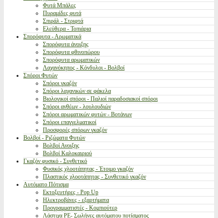
Φυτά Μπάλες
Πυραμίδες φυτά
Σπιράλ - Στριφτά
Ελεύθερα - Τοπιάρια
Σπορόφυτα - Αρωματικά
Σπορόφυτα άνοιξης
Σπορόφυτα φθινοπώρου
Σπορόφυτα αρωματικών
Λαχανόκηπος - Κόνδυλοι - Βολβοί
Σπόροι Φυτών
Σπόροι γκαζόν
Σπόροι λαχανικών σε φάκελα
Βιολογικοί σπόροι - Παλιοί παραδοσιακοί σπόροι
Σπόροι ανθέων - λουλουδιών
Σπόροι αρωματικών φυτών - Βοτάνων
Σπόροι επαγγελματικοί
Προσφορές σπόρων γκαζόν
Βολβοί - Ριζώματα Φυτών
Βολβοί Ανοιξης
Βολβοί Καλοκαιριού
Γκαζόν φυσικό - Συνθετικό
Φυσικός χλοοτάπητας - Έτοιμο γκαζόν
Πλαστικός χλοοτάπητας - Συνθετικό γκαζόν
Αυτόματο Πότισμα
Εκτοξευτήρες - Pop Up
Ηλεκτροβάνες - εξαρτήματα
Προγραμματιστές - Κομπιούτερ
Λάστιχα PE- Σωλήνες αυτόματου ποτίσματος