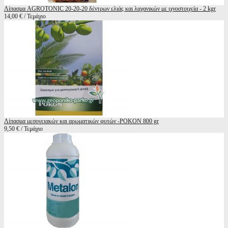
Λίπασμα AGROTONIC 20-20-20 δέντρων ελιάς και λαχανικών με ιχνοστοιχεία - 2 kgr
14,00 € / Τεμάχιο
Λίπασμα μεσογειακών και αρωματικών φυτών -POKON 800 gr
9,50 € / Τεμάχιο