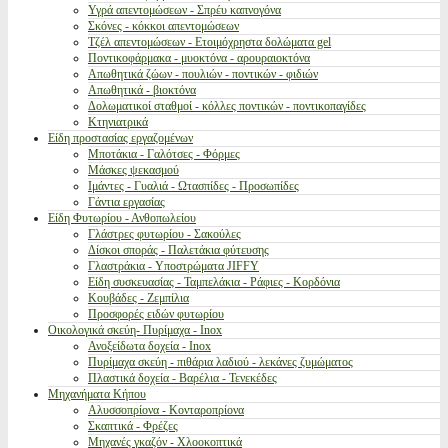
Υγρά απεντομώσεων - Σπρέυ καπνογόνα
Σκόνες - κόκκοι απεντομώσεων
Τζέλ απεντομώσεων - Ετοιμόχρηστα δολώματα gel
Ποντικοφάρμακα - μυοκτόνα - αρουραιοκτόνα
Απωθητικά ζώων - πουλιών - ποντικών - φιδιών
Απωθητικά - βιοκτόνα
Δολωματικοί σταθμοί - κόλλες ποντικών - ποντικοπαγίδες
Κτηνιατρικά
Είδη προστασίας εργαζομένων
Μποτάκια - Γαλότσες - Φόρμες
Μάσκες ψεκασμού
Ιμάντες - Γυαλιά - Ωτασπίδες - Προσωπίδες
Γάντια εργασίας
Είδη Φυτωρίου - Ανθοπωλείου
Γλάστρες φυτωρίου - Σακούλες
Δίσκοι σποράς - Παλετάκια φύτευσης
Γλαστράκια - Υποστρώματα JIFFY
Είδη συσκευασίας - Ταμπελάκια - Ράφιες - Κορδόνια
Κουβάδες - Ζεμπίλια
Προσφορές ειδών φυτωρίου
Οικολογικά σκεύη- Πυρίμαχα - Inox
Ανοξείδωτα δοχεία - Inox
Πυρίμαχα σκεύη - πιθάρια λαδιού - λεκάνες ζυμώματος
Πλαστικά δοχεία - Βαρέλια - Τενεκέδες
Μηχανήματα Κήπου
Αλυσσοπρίονα - Κονταροπρίονα
Σκαπτικά - Φρέζες
Μηχανές γκαζόν - Χλοοκοπτικά