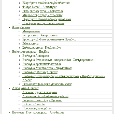
Εξαρτήματα συνδεσμολογίας πλαστικά
Φίλτρα Νερού - Λιπαντήρες
Εκτοξευτήρες νερού - Επιφανείας
Μικροεκτοξευτήρες - Σταλάκτες
Εξαρτήματα συνδεσμολογίας μεταλλικά
Προσφορές αυτόματου ποτίσματος
Φυτοφάρμακα
Μυκητοκτόνα
Εντομοκτόνα - Ακαρεοκτόνα
Ερασιτεχνικά Φυτοπροστατευτικά Προιόντα
Ζιζανιοκτόνα
Σαλιγκαροκτόνα - Κοχλιοκτόνα
Βιολογικά φάρμακα - Παγίδες
Βιολογικά Λιπάσματα
Βιολογικά Εντομοκτόνα - Ακαρεοκτόνα - Σαλιγκαροκτόνα
Βιολογικά προιόντα προστασίας
Βιολογικά Μυκητοκτόνα - Ζιζανιοκτόνα
Βιολογικές Φυτικές Ορμόνες
Βιολογικές Εντομοπαγίδες - Σαλιγκαροπαγίδες - Παγίδες ερπετών -
Κόλλες
Σκευάσματα βιολογικά για απεντομώσεις
Λιπάσματα - Ορμόνες
Κοκκώδη χημικά λιπάσματα
Λιπάσματα υδατοδιαλυτά διαφυλλικά
Ρυθμιστές ανάπτυξης - Ορμόνες
Βελτιωτικά φυτών
Προσφορές λιπασμάτων
Βιοκτόνα - Ποντικοφάρμακα - Απωθητικά