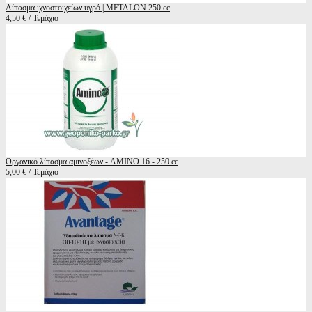
Λίπασμα ιχνοστοιχείων υγρό | METALON 250 cc
4,50 € / Τεμάχιο
Οργανικό λίπασμα αμινοξέων - AMINO 16 - 250 cc
5,00 € / Τεμάχιο