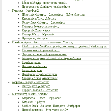
Σάκοι συλλογής - προστασίας καρπών
Προσφορές σε ελαιόπανα και ελαιόδιχτα
Γλάστρες - Φερ Φορζέ
Πλαστικές γλάστρες - ζαρντινιέρες - Πιάτα πλαστικά
Κεραμικές πήλινες γλάστρες
Τσιμεντένιες γλάστρες - ζαρντινιέρες
Γλάστρες ξύλινες εμποτισμένες
Κεραμικές Ζαρντινιέρες
Γλαστροθήκες - Φέρ φορζέ
Προσφορές γλαστρών
Εργαλεία κήπου - Λάστιχα - Ελαιοκομικά - Σπορείς
Κλαδευτήρια - Ψαλίδια κορυφής - Ακροκόφτες γκαζόν- Εμβολιαστήρια
Ελαιοκομικά - Καρποσυλλέκτες
Όργανα μέτρησης - Κομποστοποιητές
Λάστιχα ποτίσματος - Ποτιστικά - Ταχυσύνδεσμοι
Εργαλεία χειρός
Ποτιστήρια πλαστικά
Καρότσια κήπου
Προσφορές εργαλείων κήπου
Σπορείς - Λιπασματοδιανομείς
Χώματα - Τύρφες - Βελτιωτικά
Φυτοχώματα γλαστρών
Τύρφες - Κοπριά - Βελτιωτικά
Εμποτισμένη ξυλεία - φράχτες
Καφασωτά - Πάνελ - Πέργκολες
Κάγκελα - Φράχτες
Σανίδες Deck - Δοκάρια - Πατήματα - Διάδρομοι
Πάσσαλοι πεύκου - Στηρίγματα φυτών