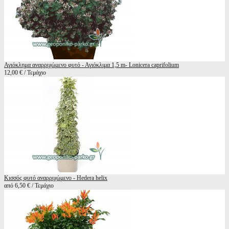
Αγιόκλημα αναρριχώμενο φυτό - Αγιόκλιμα 1,5 m- Lonicera caprifolium
12,00 € / Τεμάχιο
Κισσός φυτό αναρριχώμενο - Hedera helix
από 6,50 € / Τεμάχιο