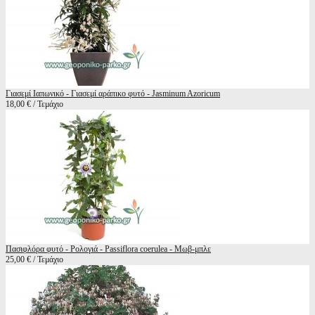
Γιασεμί Ιαπωνικό - Γιασεμί αράπικο φυτό - Jasminum Azoricum
18,00 € / Τεμάχιο
Πασιφλόρα φυτό - Ρολογιά - Passiflora coerulea - Μωβ-μπλε
25,00 € / Τεμάχιο