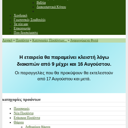
Βιβλία
Διακοσμητικά Κήπου
Χονδρική
Γεωπονικές Συμβουλές
Τα νέα μας
Επικοινωνία
Που βρισκόμαστε
Αρχική
»
Προϊόντα
»
Κατηγορίες Προϊόντων...
»
Αναρριχώμενα Φυτά
Η εταιρεία θα παραμείνει κλειστή λόγω
διακοπών από 9 μέχρι και 16 Αυγούστου.
Οι παραγγελίες που θα προκύψουν θα εκτελεστούν
από 17 Αυγούστου και μετά.
κατηγορίες
προιόντων
Προσφορές
Νέα Προϊόντα
Επίκαιρα Προϊόντα
Θάμνοι
Ανθοφόροι θάμνοι