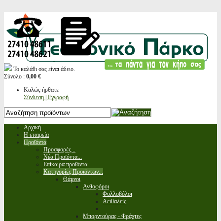
Το καλάθι σας είναι άδειο.
Σύνολο :
0,00 €
Καλώς ήρθατε
Σύνδεση | Εγγραφή
Αρχική
Η εταιρεία
Προϊόντα
Προσφορές...
Νέα Προϊόντα...
Επίκαιρα προϊόντα
Κατηγορίες Προϊόντων...
Θάμνοι
Ανθοφόροι
Φυλλοβόλοι
Αειθαλείς
Μπορντούρας - Φράχτες