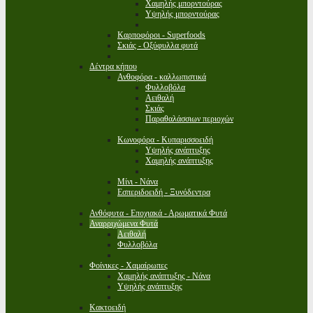
Χαμηλής μπορντούρας
Υψηλής μπορντούρας
Καρποφόροι - Superfoods
Σκιάς - Οξύφυλλα φυτά
Δέντρα κήπου
Ανθοφόρα - καλλωπιστικά
Φυλλοβόλα
Αειθαλή
Σκιάς
Παραθαλάσσιων περιοχών
Κωνοφόρα - Κυπαρισσοειδή
Υψηλής ανάπτυξης
Χαμηλής ανάπτυξης
Μίνι - Νάνα
Εσπεριδοειδή - Ξυνόδεντρα
Ανθόφυτα - Εποχιακά - Αρωματικά Φυτά
Αναρριχώμενα Φυτά
Αειθαλή
Φυλλοβόλα
Φοίνικες - Χαμαίρωπες
Χαμηλής ανάπτυξης - Νάνα
Υψηλής ανάπτυξης
Κακτοειδή