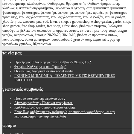
ευθυγραμμιστής, κλαδοφάγος, κλαδοφαγος, θρυμματιστής κλαδιών, θρυμματιστης
κλαδιων, ψεκαστικά συγκροτήματα, ψεκαστικα συγκροτηματα, ψεκαστικά, ψεκαστικα,
ψεκαστήρες, ψεκαστηρες, ψεκαστήρι, ψεκαστηρι, ψεκαστήρες προπίεσης, ψεκαστηρες
προπιεσης, έτοιμος χλοοτάπητας, ετοιμος χλοοταπητας, έτοιμο γκαζόν, ετοιμο γκαζον,
χλοοτάπητας, χλοοταπητας, sod, lawn, e shop, e garden shop, e shop garden, garden shop,
shop garden, free shop garden, free shop, e free shop, βιολογικη ντοματα, βιολογικα
σπορόφυτα, βελτιωτικα σκευασματα, ορμονες φυτων, εκτοξευτηρες τσαφ-τσαφ, μειγμα
γκαζον, ακαρεοκτόνα, λιπασμα 20-20-20, 30-10-10, βιολογικη προστασία φυτων,
πατατοσπορος, σακοι μανιταριών, μουσαμάδες, διχτυά σκίασης λαχανικών, pop-up
γραναζωτα γηπέδων, ζιζανιοκτόνα
τα
νέα μας
Προσφορά: Όλοι οι χειμερινοί Βολβόι -50% έως 15/2
Φειγιόα: Καλλιέργεια απο ''χρυσάφι''
Oι νέοι μας λογαριασμοί στα social media
ΓΚΙΝΓΚΟ ΜΠΙΛΟΜΠΑ - ΤΟ ΔΕΝΤΡΟ ΜΕ ΤΙΣ ΘΕΡΑΠΕΥΤΙΚΕΣ
ΙΔΙΟΤΗΤΕΣ
γεωπονικές
συμβουλές
Πότε να φυτέψω την λεβάντα μου ;
Λίπανση πατάτας - Πότε και πώς γίνεται.
Καλλωπιστικά φυτά που αντέχουν σε σκιά.
Ελιά: Πως αυξάνουμε την ανθοφορία, το ποσοστό καρπόδεσης και την
περιεκτικότητα των καρπών σε λάδι
ωράριο