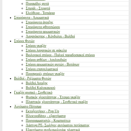
Πυραμίδες φυτά
Σπιράλ - Στριφτά
Ελεύθερα - Τοπιάρια
Σπορόφυτα - Αρωματικά
Σπορόφυτα άνοιξης
Σπορόφυτα φθινοπώρου
Σπορόφυτα αρωματικών
Λαχανόκηπος - Κόνδυλοι - Βολβοί
Σπόροι Φυτών
Σπόροι γκαζόν
Σπόροι λαχανικών σε φάκελα
Βιολογικοί σπόροι - Παλιοί παραδοσιακοί σπόροι
Σπόροι ανθέων - λουλουδιών
Σπόροι αρωματικών φυτών - Βοτάνων
Σπόροι επαγγελματικοί
Προσφορές σπόρων γκαζόν
Βολβοί - Ριζώματα Φυτών
Βολβοί Ανοιξης
Βολβοί Καλοκαιριού
Γκαζόν φυσικό - Συνθετικό
Φυσικός χλοοτάπητας - Έτοιμο γκαζόν
Πλαστικός χλοοτάπητας - Συνθετικό γκαζόν
Αυτόματο Πότισμα
Εκτοξευτήρες - Pop Up
Ηλεκτροβάνες - εξαρτήματα
Προγραμματιστές - Κομπιούτερ
Λάστιχα PE- Σωλήνες αυτόματου ποτίσματος
Εξαρτήματα συνδεσμολογίας πλαστικά