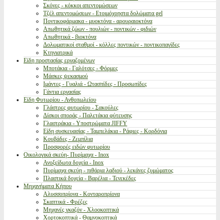
Σκόνες - κόκκοι απεντομώσεων
Τζέλ απεντομώσεων - Ετοιμόχρηστα δολώματα gel
Ποντικοφάρμακα - μυοκτόνα - αρουραιοκτόνα
Απωθητικά ζώων - πουλιών - ποντικών - φιδιών
Απωθητικά - βιοκτόνα
Δολωματικοί σταθμοί - κόλλες ποντικών - ποντικοπαγίδες
Κτηνιατρικά
Είδη προστασίας εργαζομένων
Μποτάκια - Γαλότσες - Φόρμες
Μάσκες ψεκασμού
Ιμάντες - Γυαλιά - Ωτασπίδες - Προσωπίδες
Γάντια εργασίας
Είδη Φυτωρίου - Ανθοπωλείου
Γλάστρες φυτωρίου - Σακούλες
Δίσκοι σποράς - Παλετάκια φύτευσης
Γλαστράκια - Υποστρώματα JIFFY
Είδη συσκευασίας - Ταμπελάκια - Ράφιες - Κορδόνια
Κουβάδες - Ζεμπίλια
Προσφορές ειδών φυτωρίου
Οικολογικά σκεύη- Πυρίμαχα - Inox
Ανοξείδωτα δοχεία - Inox
Πυρίμαχα σκεύη - πιθάρια λαδιού - λεκάνες ζυμώματος
Πλαστικά δοχεία - Βαρέλια - Τενεκέδες
Μηχανήματα Κήπου
Αλυσσοπρίονα - Κονταροπρίονα
Σκαπτικά - Φρέζες
Μηχανές γκαζόν - Χλοοκοπτικά
Χορτοκοπτικά - Θαμνοκοπτικά