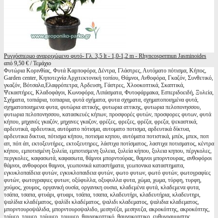
Ρυγχόσπερμο αναρριχώμενο φυτό- Γλ. 3,5 lt - 1,0-1,2 m - Rhyncospermun Jasminoides
από 9,50 € / Τεμάχιο
Φυτώρια Κορινθίας, Φυτά Καρποφόρα, Δέντρα, Γλάστρες, Αυτόματο πότισμα, Κήπος,
Garden center, Κηποτεχνία Αρχιτεκτονική τοπίου, Θάμνοι, Ανθοφόρα, Γκαζόν, Συνθετικό,
γκαζόν, Βότσαλα,Ελαφρόπετρα, Αρδευση, Γάστρες, Χλοοκοπτικά, Σκαπτικά,
Ψεκαστήρες, Κλαδοφάγοι, Κωνοφόρα, Λιπάσματα, Φυτοφάρμακα, Εσπεριδοειδή, Ξυλεία,
Σχήματα, τοπιάρια, τοπιαρια, φυτά σχήματα, φυτα σχηματα, σχηματοποιημένα φυτά,
σχηματοποιημενα φυτα, φυτώρια αττικής, φυτωρια αττικης, φυτωρια πελοπονησσου,
φυτωρια πελοπονησσου, κατασκευές κήπων, προσφορές φυτών, προσφορες φυτων, φυτά
κήπου, μηχανές γκαζόν, μηχανες γκαζον, φρέζες, φρεζες, φρέζα, φρεζα, ψεκαστικά,
αρδευτικά, αρδευτικα, αυτόματο πότισμα, αυτοματο ποτισμα, αρδευτικά δίκτυα,
αρδευτικα δικτυα, πότισμα κήπου, ποτισμα κηπου, αυτόματα ποτιστικά, μπέκ, μπεκ, ποπ
απ, πόπ άπ, εκτοξευτήρες, εκτοξευτηρες, λάστιχα ποτίσματος, λαστιχα ποτισματος, κέντρα
κήπου, εμποτισμένη ξυλεία, εμποτισμενη ξυλεια, ξυλεία κήπου, ξυλεια κηπου, πέργκολες,
περγκολες, καφασωτά, καφασωτα, θάμνοι μπορντούρας, θαμνοι μπορντουρας, ανθοφόροι
θάμνοι, ανθοφοροι θαμνοι, γεωπονικά καταστήματα, γεωπονικα καταστηματα,
εγκυκλοπαίδεια φυτών, εγκυκλοπαιδεια φυτών, φωτο φυτων, φωτό φυτών, φωτογραφίες
φυτών, φωτογραφιες φυτων, οξύφυλλα, οξυφυλλα φυτα, χώμα, χωμα, τύρφη, τυρφη,
χούμος, χουμος, οργανική ουσία, οργανικη ουσια, κλαδεμένα φυτά, κλαδεμενα φυτα,
τσάπα, τσαπα, φτυάρι, φτυαρι, τσάπα, τσαπα, κλαδευτήρι, κλαδευτήρια, κλαδευτηρι,
ψαλίδια κλαδέματος, ψαλίδι κλαδέματος, ψαλιδι κλαδεματος, ψαλιδια κλαδεματος,
μπορντουροψάλιδα, μπορντουροψαλιδο, μεσηνέζα, μεσηνεζα, ακροκόπτης, ακροκόπτης,
τρίμερ, τριμερ, τρίμμερ, τριμμερ, θαμνοκοπτικό, θαμνοκοπτικο, ευθυγραμμιστης,