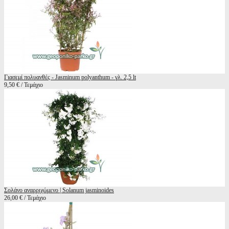
Γιασεμί πολυανθές - Jasminum polyanthum - γλ. 2,5 lt
9,50 € / Τεμάχιο
Σολάνο αναρριχώμενο | Solanum jasminoides
26,00 € / Τεμάχιο