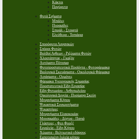
Κάκτοι
Παχύφυτα
Φυτά Σχήματα
Μπάλες
Πυραμίδες
Σπιράλ - Στριφτά
Ελεύθερα - Τοπιάρια
Σπορόφυτα Λαχανικών
Σπόροι Φυτών
Βολβοί Ανθεων - Ριζώματα Φυτών
Χλοοτάπητας - Γκαζόν
Αυτόματο Πότισμα
Φυτοπροστατευτικά Προϊόντα - Φυτοφάρμακα
Βιολογικά Σκευάσματα - Οικολογικά Φάρμακα
Λιπάσματα - Ορμόνες
Φάρμακα Υγειονομικής Σημασίας
Προστατευτικά Είδη Εργασίας
Είδη Φυτωρίου - Ανθοπωλείου
Οικολογικά Δοχεία - Πυρίμαχα Σκεύη
Μηχανήματα Κήπου
Ψεκαστικά Συγκροτήματα
Ψεκαστήρες
Μηχανήματα Ελαιοκομίας
Μουσαμάδες - Δίχτυα - Πανιά
Γλάστρες - Φερ Φορζέ
Εργαλεία - Είδη Κήπου
Χώματα - Βελτιωτικά εδάφους
Εμποτισμένη ξυλεία κήπου