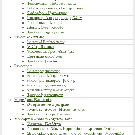
Πολυεργαλεία - Πολυμηχανήματα
Ψαλίδια μπορντούρας - Ευθυγραμμιστές
Κλαδοφάγοι - Εξαερωτήρες
Φυσητήρες - Απορροφητήρες φύλλων
Γαιοτρύπανα - Πλυστικά
Σχίστες Ξύλων - Κορμών
Προσφορές μηχανημάτων
Ψεκαστικά - Αντλίες
Ψεκαστικά Βυτία εδάφους
Αντλίες - Πιεστικά
Νεφελοψεκαστήρες - Θειωτήρες
Εξαρτήματα ψεκαστικών
Προσφορές ψεκαστικών
Ψεκαστήρες
Ψεκαστήρες προπίεσης
Ψεκαστήρες Πλάτης - Επινώτιοι
Ψεκαστήρες μπαταρίας - βενζίνης
Ψεκαστήρες ζιζανιοκτονίας
Νεφελοψεκαστήρες - Θειωτήρες
Προσφορές ψεκαστήρων
Μηχανήματα Ελαιοκομίας
Ελαιοραβδιστικά μηχανήματα
Γεννήτριες - Δυναμό - Μετασχηματιστές
Προσφορές ελαιοραβδιστικών
Μουσαμάδες - Νάυλον - Δίχτυα - Πανιά
Ελαιόπανα - Ελαιόδιχτα
Γαιουφάσματα - Νάυλον θερμοκηπίου - Φίλμ εδαφοκάλυψης
Δίχτυα σκίασης-προστασίας - παγετού - αναρρίχησης - Μουσαμάδες