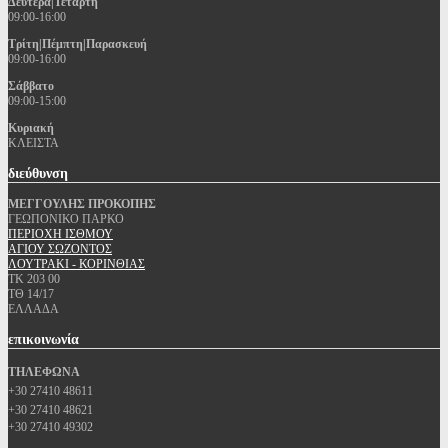
Δευτέρα|Τετάρτη
09:00-16:00
Τρίτη|Πέμπτη|Παρασκευή
09:00-16:00
Σάββατο
09:00-15:00
Κυριακή
ΚΛΕΙΣΤΑ
διεύθυνση
ΜΕΓΓΟΥΛΗΣ ΠΡΟΚΟΠΗΣ
ΓΕΩΠΟΝΙΚΟ ΠΑΡΚΟ
ΠΕΡΙΟΧΗ ΙΣΘΜΟΥ
ΑΓΙΟΥ ΣΩΖΟΝΤΟΣ
ΛΟΥΤΡΑΚΙ - ΚΟΡΙΝΘΙΑΣ
ΤΚ 203 00
ΤΘ 14/17
ΕΛΛΑΔΑ
επικοινωνία
ΤΗΛΕΦΩΝΑ
+30 27410 48611
+30 27410 48621
+30 27410 49302