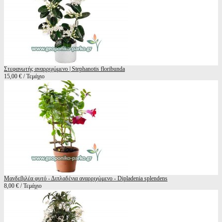
Στεφανωτής αναρριχώμενο | Stephanotis floribunda
15,00 € / Τεμάχιο
Μανδεβιλέα φυτό - Διπλαδένια αναρριχώμενο - Dipladenia splendens
8,00 € / Τεμάχιο