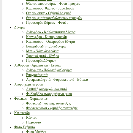
Θάμνοι μπορντούρας - Φυτά Φράχτες
Καρποφόροι θάμνοι - Superfoods
Θάμνοι σκιάς - Οξύφυλλα φυτά
Θάμνοι φυτά παραθαλάσσιων περιοχών
Προσφορές Θάμνων - Φυτών
Δέντρα
Ανθοφόρα - Καλλωπιστικά δέντρα
Κωνοφόρα - Κυπαρισσοειδή
Καρποφόρα - Οπωροφόρα δέντρα
Εσπεριδοειδή - Ξυνόδεντρα
Μίνι - Νάνα δεντράκια
Τροπικά φυτά - δένδρα
Προσφορές Δέντρων
Ανθόφυτα - Αρωματικά - Ετήσια
Ανθόφυτα - Πολυετή ανθοφόρα
Εποχιακά φυτά
Αρωματικά φυτά - Φαρμακευτικά - Βότανα
Αναρριχώμενα φυτά
Αειθαλή αναρριχώμενα φυτά
Φυλλοβόλα αναρριχώμενα φυτά
Φοίνικες - Χαμαίρωπες
Φοινικοειδή υψηλής ανάπτυξης
Φοίνικες νάνοι - χαμηλής ανάπτυξης
Κακτοειδή
Κάκτοι
Παχύφυτα
Φυτά Σχήματα
Φυτά Μπάλες