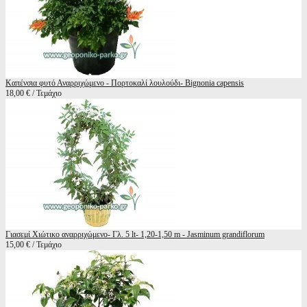
Καπένσια φυτό Αναρριχώμενο - Πορτοκαλί λουλούδι- Bignonia capensis
18,00 € / Τεμάχιο
Γιασεμί Χιώτικο αναρριχώμενο- Γλ. 5 lt- 1,20-1,50 m - Jasminum grandiflorum
15,00 € / Τεμάχιο