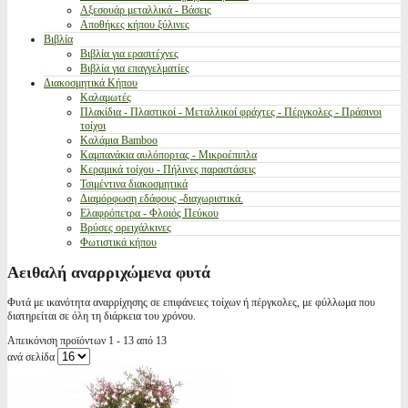
Αξεσουάρ μεταλλικά - Βάσεις
Αποθήκες κήπου ξύλινες
Βιβλία
Βιβλία για ερασιτέχνες
Βιβλία για επαγγελματίες
Διακοσμητικά Κήπου
Καλαμωτές
Πλακίδια - Πλαστικοί - Μεταλλικοί φράχτες - Πέργκολες - Πράσινοι
τοίχοι
Καλάμια Bamboo
Καμπανάκια αυλόπορτας - Μικροέπιπλα
Κεραμικά τοίχου - Πήλινες παραστάσεις
Τσιμέντινα διακοσμητικά
Διαμόρφωση εδάφους -διαχωριστικά.
Ελαφρόπετρα - Φλοιός Πεύκου
Βρύσες ορειχάλκινες
Φωτιστικά κήπου
Αειθαλή αναρριχώμενα φυτά
Φυτά με ικανότητα αναρρίχησης σε επιφάνειες τοίχων ή πέργκολες, με φύλλωμα που
διατηρείται σε όλη τη διάρκεια του χρόνου.
Απεικόνιση προϊόντων 1 - 13 από 13
ανά σελίδα