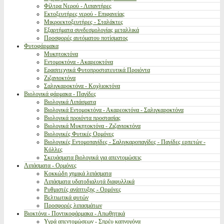
Φίλτρα Νερού - Λιπαντήρες
Εκτοξευτήρες νερού - Επιφανείας
Μικροεκτοξευτήρες - Σταλάκτες
Εξαρτήματα συνδεσμολογίας μεταλλικά
Προσφορές αυτόματου ποτίσματος
Φυτοφάρμακα
Μυκητοκτόνα
Εντομοκτόνα - Ακαρεοκτόνα
Ερασιτεχνικά Φυτοπροστατευτικά Προιόντα
Ζιζανιοκτόνα
Σαλιγκαροκτόνα - Κοχλιοκτόνα
Βιολογικά φάρμακα - Παγίδες
Βιολογικά Λιπάσματα
Βιολογικά Εντομοκτόνα - Ακαρεοκτόνα - Σαλιγκαροκτόνα
Βιολογικά προιόντα προστασίας
Βιολογικά Μυκητοκτόνα - Ζιζανιοκτόνα
Βιολογικές Φυτικές Ορμόνες
Βιολογικές Εντομοπαγίδες - Σαλιγκαροπαγίδες - Παγίδες ερπετών -
Κόλλες
Σκευάσματα βιολογικά για απεντομώσεις
Λιπάσματα - Ορμόνες
Κοκκώδη χημικά λιπάσματα
Λιπάσματα υδατοδιαλυτά διαφυλλικά
Ρυθμιστές ανάπτυξης - Ορμόνες
Βελτιωτικά φυτών
Προσφορές λιπασμάτων
Βιοκτόνα - Ποντικοφάρμακα - Απωθητικά
Υγρά απεντομώσεων - Σπρέυ καπνογόνα