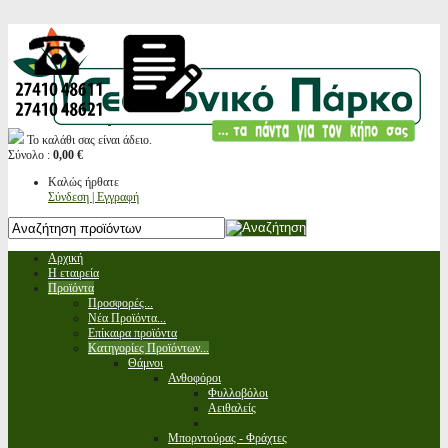
Το καλάθι σας είναι άδειο.
Σύνολο :
0,00 €
Καλώς ήρθατε
Σύνδεση | Εγγραφή
Αρχική
Η εταιρεία
Προϊόντα
Προσφορές...
Νέα Προϊόντα...
Επίκαιρα προϊόντα
Κατηγορίες Προϊόντων...
Θάμνοι
Ανθοφόροι
Φυλλοβόλοι
Αειθαλείς
Μπορντούρας - Φράχτες