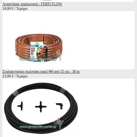
Λιπαντήρας μπαλκονιού - FERTI FLOW
24,00 € / Τεμάχιο
Σταλακτηφόρο σωληνάκι καφέ Φ6 ανά 15 cm - 30 m
23,00 € / Τεμάχιο