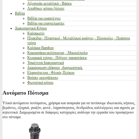
Αξεσουάρ μεταλλικά - Βάσεις
Αποθήκες κήπου ξύλινες
Βιβλία
Βιβλία για ερασιτέχνες
Βιβλία για επαγγελματίες
Διακοσμητικά Κήπου
Καλαμωτές
Πλακίδια - Πλαστικοί - Μεταλλικοί φράχτες - Πέργκολες - Πράσινοι
τοίχοι
Καλάμια Bamboo
Καμπανάκια αυλόπορτας - Μικροέπιπλα
Κεραμικά τοίχου - Πήλινες παραστάσεις
Τσιμέντινα διακοσμητικά
Διαμόρφωση εδάφους -διαχωριστικά.
Ελαφρόπετρα - Φλοιός Πεύκου
Βρύσες ορειχάλκινες
Φωτιστικά κήπου
Αυτόματο Πότισμα
Υλικά αυτόματου ποτίσματος, χρήσιμα και αναγκαία για να ποτίσουμε ιδιωτικούς κήπους,
βεράντες, εξοχικά, γκαζόν, φυτά , λαχανόκηπους, δενδρώδεις καλλιέργειες και αγρούς με
κηπευτικά. Διαχωρισμένα σε διάφορες κατηγορίες ανάλογα την εργασία που προσφέρουν
στο πότισμα.