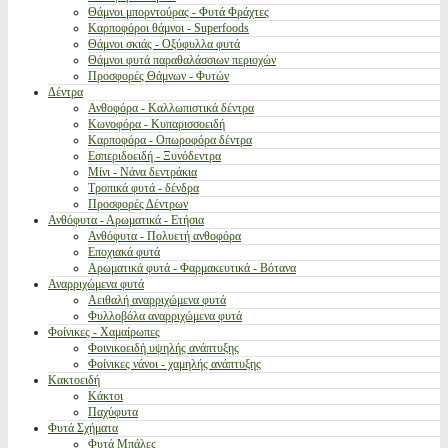
Θάμνοι μπορντούρας - Φυτά Φράχτες
Καρποφόροι θάμνοι - Superfoods
Θάμνοι σκιάς - Οξύφυλλα φυτά
Θάμνοι φυτά παραθαλάσσιων περιοχών
Προσφορές Θάμνων - Φυτών
Δέντρα
Ανθοφόρα - Καλλωπιστικά δέντρα
Κωνοφόρα - Κυπαρισσοειδή
Καρποφόρα - Οπωροφόρα δέντρα
Εσπεριδοειδή - Ξυνόδεντρα
Μίνι - Νάνα δεντράκια
Τροπικά φυτά - δένδρα
Προσφορές Δέντρων
Ανθόφυτα - Αρωματικά - Ετήσια
Ανθόφυτα - Πολυετή ανθοφόρα
Εποχιακά φυτά
Αρωματικά φυτά - Φαρμακευτικά - Βότανα
Αναρριχώμενα φυτά
Αειθαλή αναρριχώμενα φυτά
Φυλλοβόλα αναρριχώμενα φυτά
Φοίνικες - Χαμαίρωπες
Φοινικοειδή υψηλής ανάπτυξης
Φοίνικες νάνοι - χαμηλής ανάπτυξης
Κακτοειδή
Κάκτοι
Παχύφυτα
Φυτά Σχήματα
Φυτά Μπάλες