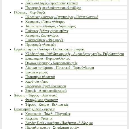
Σάκοι συλλογής - προστασίας καρπών
Προσφορές σε ελαιόπανα και ελαιόδιχτα
Γλάστρες - Φερ Φορζέ
Πλαστικές γλάστρες - ζαρντινιέρες - Πιάτα πλαστικά
Κεραμικές πήλινες γλάστρες
Τσιμεντένιες γλάστρες - ζαρντινιέρες
Γλάστρες ξύλινες εμποτισμένες
Κεραμικές Ζαρντινιέρες
Γλαστροθήκες - Φέρ φορζέ
Προσφορές γλαστρών
Εργαλεία κήπου - Λάστιχα - Ελαιοκομικά - Σπορείς
Κλαδευτήρια - Ψαλίδια κορυφής - Ακροκόφτες γκαζόν- Εμβολιαστήρια
Ελαιοκομικά - Καρποσυλλέκτες
Όργανα μέτρησης - Κομποστοποιητές
Λάστιχα ποτίσματος - Ποτιστικά - Ταχυσύνδεσμοι
Εργαλεία χειρός
Ποτιστήρια πλαστικά
Καρότσια κήπου
Προσφορές εργαλείων κήπου
Σπορείς - Λιπασματοδιανομείς
Χώματα - Τύρφες - Βελτιωτικά
Φυτοχώματα γλαστρών
Τύρφες - Κοπριά - Βελτιωτικά
Εμποτισμένη ξυλεία - φράχτες
Καφασωτά - Πάνελ - Πέργκολες
Κάγκελα - Φράχτες
Σανίδες Deck - Δοκάρια - Πατήματα - Διάδρομοι
Πάσσαλοι πεύκου - Στηρίγματα φυτών