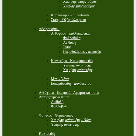
Χαμηλής μπορντούρας
Υψηλής μπορντούρας
Καρποφόροι - Superfoods
Σκιάς - Οξύφυλλα φυτά
Δέντρα κήπου
Ανθοφόρα - καλλωπιστικά
Φυλλοβόλα
Αειθαλή
Σκιάς
Παραθαλάσσιων περιοχών
Κωνοφόρα - Κυπαρισσοειδή
Υψηλής ανάπτυξης
Χαμηλής ανάπτυξης
Μίνι - Νάνα
Εσπεριδοειδή - Ξυνόδεντρα
Ανθόφυτα - Εποχιακά - Αρωματικά Φυτά
Αναρριχώμενα Φυτά
Αειθαλή
Φυλλοβόλα
Φοίνικες - Χαμαίρωπες
Χαμηλής ανάπτυξης - Νάνα
Υψηλής ανάπτυξης
Κακτοειδή