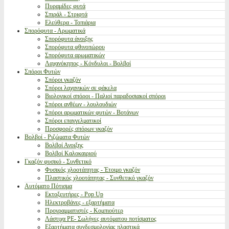
Πυραμίδες φυτά
Σπιράλ - Στριφτά
Ελεύθερα - Τοπιάρια
Σπορόφυτα - Αρωματικά
Σπορόφυτα άνοιξης
Σπορόφυτα φθινοπώρου
Σπορόφυτα αρωματικών
Λαχανόκηπος - Κόνδυλοι - Βολβοί
Σπόροι Φυτών
Σπόροι γκαζόν
Σπόροι λαχανικών σε φάκελα
Βιολογικοί σπόροι - Παλιοί παραδοσιακοί σπόροι
Σπόροι ανθέων - λουλουδιών
Σπόροι αρωματικών φυτών - Βοτάνων
Σπόροι επαγγελματικοί
Προσφορές σπόρων γκαζόν
Βολβοί - Ριζώματα Φυτών
Βολβοί Ανοιξης
Βολβοί Καλοκαιριού
Γκαζόν φυσικό - Συνθετικό
Φυσικός χλοοτάπητας - Έτοιμο γκαζόν
Πλαστικός χλοοτάπητας - Συνθετικό γκαζόν
Αυτόματο Πότισμα
Εκτοξευτήρες - Pop Up
Ηλεκτροβάνες - εξαρτήματα
Προγραμματιστές - Κομπιούτερ
Λάστιχα PE- Σωλήνες αυτόματου ποτίσματος
Εξαρτήματα συνδεσμολογίας πλαστικά