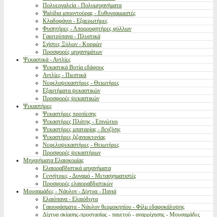
Πολυεργαλεία - Πολυμηχανήματα
Ψαλίδια μπορντούρας - Ευθυγραμμιστές
Κλαδοφάγοι - Εξαερωτήρες
Φυσητήρες - Απορροφητήρες φύλλων
Γαιοτρύπανα - Πλυστικά
Σχίστες Ξύλων - Κορμών
Προσφορές μηχανημάτων
Ψεκαστικά - Αντλίες
Ψεκαστικά Βυτία εδάφους
Αντλίες - Πιεστικά
Νεφελοψεκαστήρες - Θειωτήρες
Εξαρτήματα ψεκαστικών
Προσφορές ψεκαστικών
Ψεκαστήρες
Ψεκαστήρες προπίεσης
Ψεκαστήρες Πλάτης - Επινώτιοι
Ψεκαστήρες μπαταρίας - βενζίνης
Ψεκαστήρες ζιζανιοκτονίας
Νεφελοψεκαστήρες - Θειωτήρες
Προσφορές ψεκαστήρων
Μηχανήματα Ελαιοκομίας
Ελαιοραβδιστικά μηχανήματα
Γεννήτριες - Δυναμό - Μετασχηματιστές
Προσφορές ελαιοραβδιστικών
Μουσαμάδες - Νάυλον - Δίχτυα - Πανιά
Ελαιόπανα - Ελαιόδιχτα
Γαιουφάσματα - Νάυλον θερμοκηπίου - Φίλμ εδαφοκάλυψης
Δίχτυα σκίασης-προστασίας - παγετού - αναρρίχησης - Μουσαμάδες