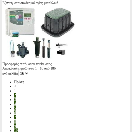
Εξαρτήματα συνδεσμολογίας μεταλλικά
Προσφορές αυτόματου ποτίσματος
Απεικόνιση προϊόντων 1 - 16 από 186
ανά σελίδα
Πρώτη
<
1
2
3
4
5
6
7
8
9
10