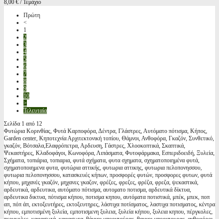
8,00 € / Τεμάχιο
Πρώτη
<
1
2
3
4
5
6
7
8
9
10
>
Τελευταία
Σελίδα 1 από 12
Φυτώρια Κορινθίας, Φυτά Καρποφόρα, Δέντρα, Γλάστρες, Αυτόματο πότισμα, Κήπος,
Garden center, Κηποτεχνία Αρχιτεκτονική τοπίου, Θάμνοι, Ανθοφόρα, Γκαζόν, Συνθετικό,
γκαζόν, Βότσαλα,Ελαφρόπετρα, Αρδευση, Γάστρες, Χλοοκοπτικά, Σκαπτικά,
Ψεκαστήρες, Κλαδοφάγοι, Κωνοφόρα, Λιπάσματα, Φυτοφάρμακα, Εσπεριδοειδή, Ξυλεία,
Σχήματα, τοπιάρια, τοπιαρια, φυτά σχήματα, φυτα σχηματα, σχηματοποιημένα φυτά,
σχηματοποιημενα φυτα, φυτώρια αττικής, φυτωρια αττικης, φυτωρια πελοπονησσου,
φυτωρια πελοπονησσου, κατασκευές κήπων, προσφορές φυτών, προσφορες φυτων, φυτά
κήπου, μηχανές γκαζόν, μηχανες γκαζον, φρέζες, φρεζες, φρέζα, φρεζα, ψεκαστικά,
αρδευτικά, αρδευτικα, αυτόματο πότισμα, αυτοματο ποτισμα, αρδευτικά δίκτυα,
αρδευτικα δικτυα, πότισμα κήπου, ποτισμα κηπου, αυτόματα ποτιστικά, μπέκ, μπεκ, ποπ
απ, πόπ άπ, εκτοξευτήρες, εκτοξευτηρες, λάστιχα ποτίσματος, λαστιχα ποτισματος, κέντρα
κήπου, εμποτισμένη ξυλεία, εμποτισμενη ξυλεια, ξυλεία κήπου, ξυλεια κηπου, πέργκολες,