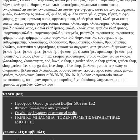
περγκολες, καφασωτά, καφασωτα, θάμνοι μπορντούρας, θαμνοι μπορντουρας, ανθοφόροι
θάμνοι, ανθοφοροι θαμνοι, γεωπονικά καταστήματα, γεωπονικα καταστηματα,
εγκυκλοπαίδεια φυτών, εγκυκλοπαιδεια φυτών, φωτο φυτων, φωτό φυτών, φωτογραφίες
φυτών, φωτογραφιες φυτων, οξύφυλλα, οξυφυλλα φυτα, χώμα, χωμα, τύρφη, τυρφη,
χούμος, χουμος, οργανική ουσία, οργανικη ουσια, κλαδεμένα φυτά, κλαδεμενα φυτα,
τσάπα, τσαπα, φτυάρι, φτυαρι, τσάπα, τσαπα, κλαδευτήρι, κλαδευτήρια, κλαδευτηρι,
ψαλίδια κλαδέματος, ψαλίδι κλαδέματος, ψαλιδι κλαδεματος, ψαλιδια κλαδεματος,
μπορντουροψάλιδα, μπορντουροψαλιδο, μεσηνέζα, μεσηνεζα, ακροκόπτης, ακροκόπτης,
τρίμερ, τριμερ, τρίμμερ, τριμμερ, θαμνοκοπτικό, θαμνοκοπτικο, ευθυγραμμιστης,
ευθυγραμμιστής, κλαδοφάγος, κλαδοφαγος, θρυμματιστής κλαδιών, θρυμματιστης
κλαδιων, ψεκαστικά συγκροτήματα, ψεκαστικα συγκροτηματα, ψεκαστικά, ψεκαστικα,
ψεκαστήρες, ψεκαστηρες, ψεκαστήρι, ψεκαστηρι, ψεκαστήρες προπίεσης, ψεκαστηρες
προπιεσης, έτοιμος χλοοτάπητας, ετοιμος χλοοταπητας, έτοιμο γκαζόν, ετοιμο γκαζον,
χλοοτάπητας, χλοοταπητας, sod, lawn, e shop, e garden shop, e shop garden, garden shop,
shop garden, free shop garden, free shop, e free shop, βιολογικη ντοματα, βιολογικα
σπορόφυτα, βελτιωτικα σκευασματα, ορμονες φυτων, εκτοξευτηρες τσαφ-τσαφ, μειγμα
γκαζον, ακαρεοκτόνα, λιπασμα 20-20-20, 30-10-10, βιολογικη προστασία φυτων,
πατατοσπορος, σακοι μανιταριών, μουσαμάδες, διχτυά σκίασης λαχανικών, pop-up
γραναζωτα γηπέδων, ζιζανιοκτόνα
τα
νέα μας
Προσφορά: Όλοι οι χειμερινοί Βολβόι -50% έως 15/2
Φειγιόα: Καλλιέργεια απο ''χρυσάφι''
Oι νέοι μας λογαριασμοί στα social media
ΓΚΙΝΓΚΟ ΜΠΙΛΟΜΠΑ - ΤΟ ΔΕΝΤΡΟ ΜΕ ΤΙΣ ΘΕΡΑΠΕΥΤΙΚΕΣ
ΙΔΙΟΤΗΤΕΣ
γεωπονικές
συμβουλές