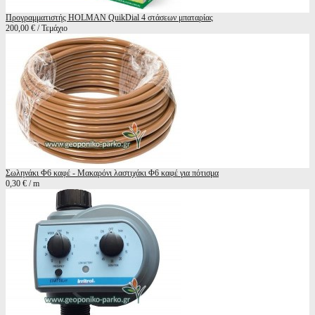
Προγραμματιστής HOLMAN QuikDial 4 στάσεων μπαταρίας
200,00 € / Τεμάχιο
Σωληνάκι Φ6 καφέ - Μακαρόνι λαστιχάκι Φ6 καφέ για πότισμα
0,30 € / m