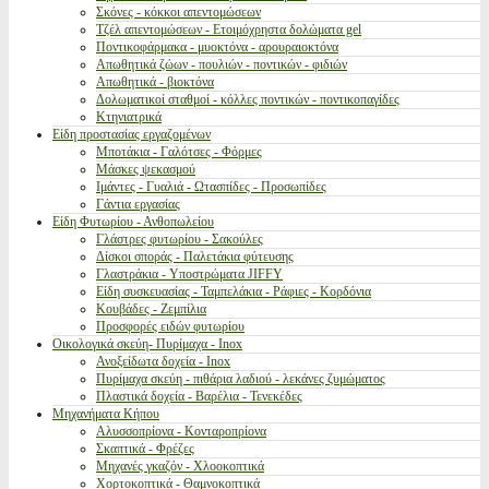
Σκόνες - κόκκοι απεντομώσεων
Τζέλ απεντομώσεων - Ετοιμόχρηστα δολώματα gel
Ποντικοφάρμακα - μυοκτόνα - αρουραιοκτόνα
Απωθητικά ζώων - πουλιών - ποντικών - φιδιών
Απωθητικά - βιοκτόνα
Δολωματικοί σταθμοί - κόλλες ποντικών - ποντικοπαγίδες
Κτηνιατρικά
Είδη προστασίας εργαζομένων
Μποτάκια - Γαλότσες - Φόρμες
Μάσκες ψεκασμού
Ιμάντες - Γυαλιά - Ωτασπίδες - Προσωπίδες
Γάντια εργασίας
Είδη Φυτωρίου - Ανθοπωλείου
Γλάστρες φυτωρίου - Σακούλες
Δίσκοι σποράς - Παλετάκια φύτευσης
Γλαστράκια - Υποστρώματα JIFFY
Είδη συσκευασίας - Ταμπελάκια - Ράφιες - Κορδόνια
Κουβάδες - Ζεμπίλια
Προσφορές ειδών φυτωρίου
Οικολογικά σκεύη- Πυρίμαχα - Inox
Ανοξείδωτα δοχεία - Inox
Πυρίμαχα σκεύη - πιθάρια λαδιού - λεκάνες ζυμώματος
Πλαστικά δοχεία - Βαρέλια - Τενεκέδες
Μηχανήματα Κήπου
Αλυσσοπρίονα - Κονταροπρίονα
Σκαπτικά - Φρέζες
Μηχανές γκαζόν - Χλοοκοπτικά
Χορτοκοπτικά - Θαμνοκοπτικά