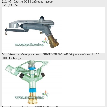
Σωληνάκι-λάστιχο Φ6 ΡΕ άρδευσης - μαύρο
από 0,20 € / m
Μεταλλικός εκτοξευτήρας κανόνι - GROUNER 2001 AF (πλήρους κύκλου) - 1 1/2''
50,00 € / Τεμάχιο