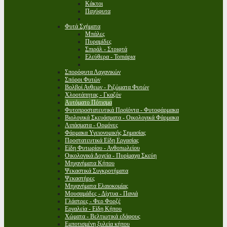
Κάκτοι
Παχύφυτα
Φυτά Σχήματα
Μπάλες
Πυραμίδες
Σπιράλ - Στριφτά
Ελεύθερα - Τοπιάρια
Σπορόφυτα Λαχανικών
Σπόροι Φυτών
Βολβοί Ανθεων - Ριζώματα Φυτών
Χλοοτάπητας - Γκαζόν
Αυτόματο Πότισμα
Φυτοπροστατευτικά Προϊόντα - Φυτοφάρμακα
Βιολογικά Σκευάσματα - Οικολογικά Φάρμακα
Λιπάσματα - Ορμόνες
Φάρμακα Υγειονομικής Σημασίας
Προστατευτικά Είδη Εργασίας
Είδη Φυτωρίου - Ανθοπωλείου
Οικολογικά Δοχεία - Πυρίμαχα Σκεύη
Μηχανήματα Κήπου
Ψεκαστικά Συγκροτήματα
Ψεκαστήρες
Μηχανήματα Ελαιοκομίας
Μουσαμάδες - Δίχτυα - Πανιά
Γλάστρες - Φερ Φορζέ
Εργαλεία - Είδη Κήπου
Χώματα - Βελτιωτικά εδάφους
Εμποτισμένη ξυλεία κήπου