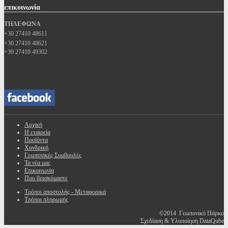
επικοινωνία
ΤΗΛΕΦΩΝΑ
+30 27410 48611
+30 27410 48621
+30 27410 49302
Αρχική
Η εταιρεία
Προϊόντα
Χονδρική
Γεωπονικές Συμβουλές
Τα νέα μας
Επικοινωνία
Που βρισκόμαστε
Τρόποι αποστολής - Μεταφορικά
Τρόποι πληρωμής
©2014 Γεωπονικό Πάρκο
Σχεδίαση & Υλοποίηση DataQube