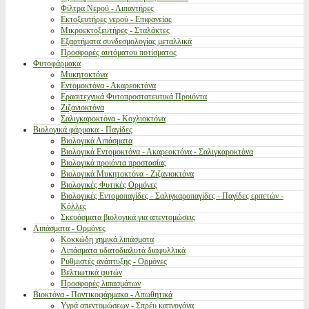
Φίλτρα Νερού - Λιπαντήρες
Εκτοξευτήρες νερού - Επιφανείας
Μικροεκτοξευτήρες - Σταλάκτες
Εξαρτήματα συνδεσμολογίας μεταλλικά
Προσφορές αυτόματου ποτίσματος
Φυτοφάρμακα
Μυκητοκτόνα
Εντομοκτόνα - Ακαρεοκτόνα
Ερασιτεχνικά Φυτοπροστατευτικά Προιόντα
Ζιζανιοκτόνα
Σαλιγκαροκτόνα - Κοχλιοκτόνα
Βιολογικά φάρμακα - Παγίδες
Βιολογικά Λιπάσματα
Βιολογικά Εντομοκτόνα - Ακαρεοκτόνα - Σαλιγκαροκτόνα
Βιολογικά προιόντα προστασίας
Βιολογικά Μυκητοκτόνα - Ζιζανιοκτόνα
Βιολογικές Φυτικές Ορμόνες
Βιολογικές Εντομοπαγίδες - Σαλιγκαροπαγίδες - Παγίδες ερπετών -
Κόλλες
Σκευάσματα βιολογικά για απεντομώσεις
Λιπάσματα - Ορμόνες
Κοκκώδη χημικά λιπάσματα
Λιπάσματα υδατοδιαλυτά διαφυλλικά
Ρυθμιστές ανάπτυξης - Ορμόνες
Βελτιωτικά φυτών
Προσφορές λιπασμάτων
Βιοκτόνα - Ποντικοφάρμακα - Απωθητικά
Υγρά απεντομώσεων - Σπρέυ καπνογόνα