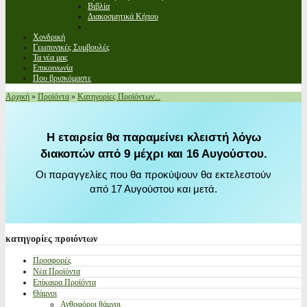
Βιβλία
Διακοσμητικά Κήπου
Χονδρική
Γεωπονικές Συμβουλές
Τα νέα μας
Επικοινωνία
Που βρισκόμαστε
Αρχική
»
Προϊόντα
»
Κατηγορίες Προϊόντων...
Η εταιρεία θα παραμείνει κλειστή λόγω
διακοπών από 9 μέχρι και 16 Αυγούστου.
Οι παραγγελίες που θα προκύψουν θα εκτελεστούν
από 17 Αυγούστου και μετά.
κατηγορίες
προιόντων
Προσφορές
Νέα Προϊόντα
Επίκαιρα Προϊόντα
Θάμνοι
Ανθοφόροι θάμνοι