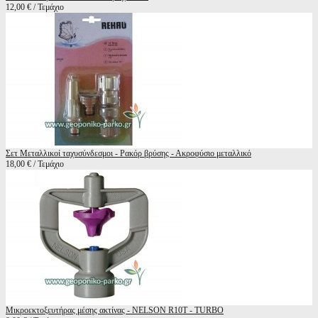
12,00 € / Τεμάχιο
Σετ Μεταλλικοί ταχυσύνδεσμοι - Ρακόρ βρύσης - Ακροφύσιο μεταλλικό
18,00 € / Τεμάχιο
Μικροεκτοξευτήρας μέσης ακτίνας - NELSON R10T - TURBO