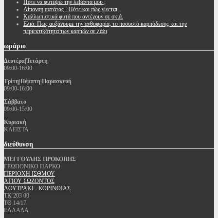
Πότε να φυτέψω την λεβάντα μου ;
Λίπανση πατάτας - Πότε και πώς γίνεται.
Καλλωπιστικά φυτά που αντέχουν σε σκιά.
Ελιά: Πως αυξάνουμε την ανθοφορία, το ποσοστό καρπόδεσης και την
περιεκτικότητα των καρπών σε λάδι
ωράριο
Δευτέρα|Τετάρτη
09:00-16:00
Τρίτη|Πέμπτη|Παρασκευή
09:00-16:00
Σάββατο
09:00-15:00
Κυριακή
ΚΛΕΙΣΤΑ
διεύθυνση
ΜΕΓΓΟΥΛΗΣ ΠΡΟΚΟΠΗΣ
ΓΕΩΠΟΝΙΚΟ ΠΑΡΚΟ
ΠΕΡΙΟΧΗ ΙΣΘΜΟΥ
ΑΓΙΟΥ ΣΩΖΟΝΤΟΣ
ΛΟΥΤΡΑΚΙ - ΚΟΡΙΝΘΙΑΣ
ΤΚ 203 00
ΤΘ 14/17
ΕΛΛΑΔΑ