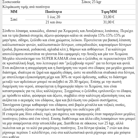
Συσκευασία
Σάκος 25 kgr
Κλιμάκωση τιμής ανά ποσότητα
ΜΜ
Ποσότητα
Τιμη/ΜΜ
1 έως 20
33,00 €
Σακί
21 και άνω
31,00 €
Σύνθετο λίπασμα, κοκκώδες, ιδανικό για Χειμερινές και Ανοιξιάτικες λιπάνσεις. Περιέχει
και τα τρία βασικά στοιχεία, άζωτο-φώσφορο-κάλιο σε αναλογία 15%-15%-15% με
μαγν'ησιο, σίδηρο, ζεόλιθο και είναι χρώματος λεύκου. Προτείνεται για βασική λίπανση
καλλωπιστικών φυτών, καλλωπιστικών δέντρων, εσπεριδοειδών, καρποφόρων δέντρων
(ροδιά, βερυκοκιά, ροδακινιά, αχλαδιά κλπ.), θάμνων και ανθόφυτων. Για καλύτερα
αποτελέσματα συνιστάται να γίνονται δύο εφαρμογές την Ανοιξη και μία τον Χειμώνα.
Μεγάλο πλεονέκτημα του SUPER KAMAR είναι και ο ζεόλιθος σε περιεκτικότητα 10%
σε κρυσταλλική δομή, που λειτουργεί σαν "ρεζερβουάρ νερού" για τα δεντρα και φυτά.
Ετσι αυξάνεται η απορρόφηση και η διατήρηση του νερού στο έδαφος για μεγάλο χρονικό
διάστημα, ιδιαίτερα σε ξηρά και αμμώδη εδάφη, ώστε να αποδίδεται σταδιακά στα δέντρα,
με αποτέλεσμα εξοικονόμηση μέχρι και 30% σε νερού άρδευσης, καθώς το διάστημα
μεταξύ των αρδεύσεων μπορεί να αυξηθεί σε 20-30 ημέρες. Επίσης με την σωστή
διαχείριση του νερού, αποφεύγεται η δημιουργία πάγου το Χειμώνα, που είναι
καταστροφικός για τις όλες καλλιέργειες. Συγχρόνως ο ζεόλιθος εμπλουτίζει το έδαφος
με πρόσθετο κάλιο, φώσφορο και άζωτο, συμβάλει στην καλύτερη αξιοποίηση τους και
αυξάνεται ο αερισμός του εδάφους, άρα και βελτίωση του ριζικού συστήματος.
Ταυτόχρονα έχουμε καθαρισμό του εδάφους από βαρέα μέταλλα και τοξικές ουσίες,
εξουδετερώση όξινων στοιχείων και διατήρηση του ουδέτερου pH.
Η εταιρεία μας δίνει ειδικές τιμές για αγρότες και παραγωγούς όταν παραγγείλουν μεγάλες
ποσότητες (πάνω από ένα τόνο). Επισης διαθέτουμε και άλλα είδη λιπασμάτων που μπορεί
να μην αναφέρονται στην ιστοσελίδα μας. Διατίθεται σε σάκκους των 25 kgr, αλλά
πωλείται και με το κιλό για μικρότερες ποσότητες. Στα δέντρα ηλικίας 7 ετών και άνω
ρίχνουμε περίπου 1 κιλό/δέντρο, ενώ στα καλλωπιστικά φυτά ρίχνουμε απο μία χούφτα
στο καθένα.