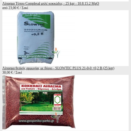
Λίπασμα Τύπου Complesal μπλέ κοκκώδες - 25 kgr - 10.8.15.2 MgO
από 23,00 € / Σακί
Λίπασμα θειϊκής αμμωνίας με βόριο - SLOWTEC PLUS 21-0-0 +0,2 B (25 kgr)
30,00 € / Σακί