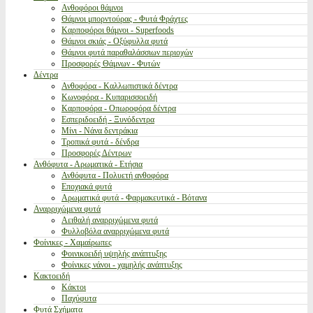
Ανθοφόροι θάμνοι
Θάμνοι μπορντούρας - Φυτά Φράχτες
Καρποφόροι θάμνοι - Superfoods
Θάμνοι σκιάς - Οξύφυλλα φυτά
Θάμνοι φυτά παραθαλάσσιων περιοχών
Προσφορές Θάμνων - Φυτών
Δέντρα
Ανθοφόρα - Καλλωπιστικά δέντρα
Κωνοφόρα - Κυπαρισσοειδή
Καρποφόρα - Οπωροφόρα δέντρα
Εσπεριδοειδή - Ξυνόδεντρα
Μίνι - Νάνα δεντράκια
Τροπικά φυτά - δένδρα
Προσφορές Δέντρων
Ανθόφυτα - Αρωματικά - Ετήσια
Ανθόφυτα - Πολυετή ανθοφόρα
Εποχιακά φυτά
Αρωματικά φυτά - Φαρμακευτικά - Βότανα
Αναρριχώμενα φυτά
Αειθαλή αναρριχώμενα φυτά
Φυλλοβόλα αναρριχώμενα φυτά
Φοίνικες - Χαμαίρωπες
Φοινικοειδή υψηλής ανάπτυξης
Φοίνικες νάνοι - χαμηλής ανάπτυξης
Κακτοειδή
Κάκτοι
Παχύφυτα
Φυτά Σχήματα