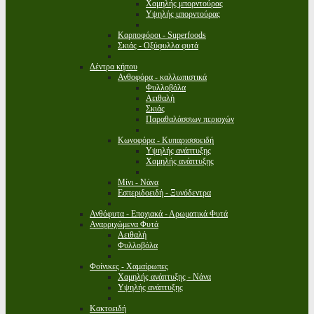
Χαμηλής μπορντούρας
Υψηλής μπορντούρας
Καρποφόροι - Superfoods
Σκιάς - Οξύφυλλα φυτά
Δέντρα κήπου
Ανθοφόρα - καλλωπιστικά
Φυλλοβόλα
Αειθαλή
Σκιάς
Παραθαλάσσιων περιοχών
Κωνοφόρα - Κυπαρισσοειδή
Υψηλής ανάπτυξης
Χαμηλής ανάπτυξης
Μίνι - Νάνα
Εσπεριδοειδή - Ξυνόδεντρα
Ανθόφυτα - Εποχιακά - Αρωματικά Φυτά
Αναρριχώμενα Φυτά
Αειθαλή
Φυλλοβόλα
Φοίνικες - Χαμαίρωπες
Χαμηλής ανάπτυξης - Νάνα
Υψηλής ανάπτυξης
Κακτοειδή