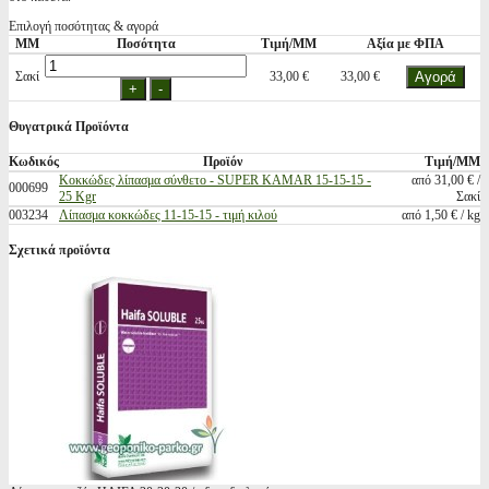
Επιλογή ποσότητας & αγορά
ΜΜ
Ποσότητα
Τιμή/ΜΜ
Αξία με ΦΠΑ
Σακί
33,00 €
33,00 €
Θυγατρικά Προϊόντα
Κωδικός
Προϊόν
Τιμή/ΜΜ
Κοκκώδες λίπασμα σύνθετο - SUPER KAMAR 15-15-15 -
από 31,00 € /
000699
25 Kgr
Σακί
003234
Λίπασμα κοκκώδες 11-15-15 - τιμή κιλού
από 1,50 € / kg
Σχετικά προϊόντα