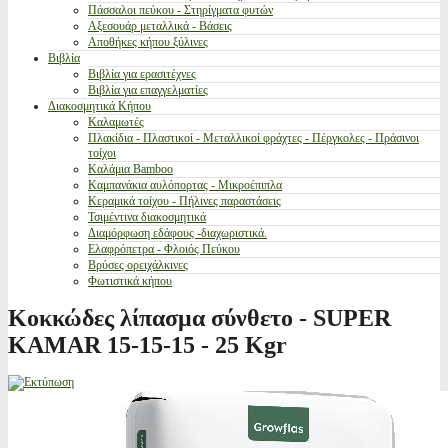
Πάσσαλοι πεύκου - Στηρίγματα φυτών
Αξεσουάρ μεταλλικά - Βάσεις
Αποθήκες κήπου ξύλινες
Βιβλία
Βιβλία για ερασιτέχνες
Βιβλία για επαγγελματίες
Διακοσμητικά Κήπου
Καλαμωτές
Πλακίδια - Πλαστικοί - Μεταλλικοί φράχτες - Πέργκολες - Πράσινοι
τοίχοι
Καλάμια Bamboo
Καμπανάκια αυλόπορτας - Μικροέπιπλα
Κεραμικά τοίχου - Πήλινες παραστάσεις
Τσιμέντινα διακοσμητικά
Διαμόρφωση εδάφους -διαχωριστικά.
Ελαφρόπετρα - Φλοιός Πεύκου
Βρύσες ορειχάλκινες
Φωτιστικά κήπου
Κοκκώδες λίπασμα σύνθετο - SUPER
KAMAR 15-15-15 - 25 Kgr