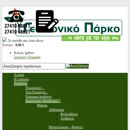
Το καλάθι σας είναι άδειο.
Σύνολο :
0,00 €
Καλώς ήρθατε
Σύνδεση | Εγγραφή
Αρχική
Η εταιρεία
Προϊόντα
Προσφορές...
Νέα Προϊόντα...
Επίκαιρα προϊόντα
Κατηγορίες Προϊόντων...
Θάμνοι
Ανθοφόροι
Φυλλοβόλοι
Αειθαλείς
Μπορντούρας - Φράχτες