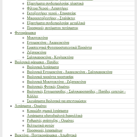
Εξαρτήματα συνδεσμολογίας πλαστικά
Φίλτρα Νερού - Λιπαντήρες
Εκτοξευτήρες νερού - Επιφανείας
Μικροεκτοξευτήρες - Σταλάκτες
Εξαρτήματα συνδεσμολογίας μεταλλικά
Προσφορές αυτόματου ποτίσματος
Φυτοφάρμακα
Μυκητοκτόνα
Εντομοκτόνα - Ακαρεοκτόνα
Ερασιτεχνικά Φυτοπροστατευτικά Προιόντα
Ζιζανιοκτόνα
Σαλιγκαροκτόνα - Κοχλιοκτόνα
Βιολογικά φάρμακα - Παγίδες
Βιολογικά Λιπάσματα
Βιολογικά Εντομοκτόνα - Ακαρεοκτόνα - Σαλιγκαροκτόνα
Βιολογικά προιόντα προστασίας
Βιολογικά Μυκητοκτόνα - Ζιζανιοκτόνα
Βιολογικές Φυτικές Ορμόνες
Βιολογικές Εντομοπαγίδες - Σαλιγκαροπαγίδες - Παγίδες ερπετών -
Κόλλες
Σκευάσματα βιολογικά για απεντομώσεις
Λιπάσματα - Ορμόνες
Κοκκώδη χημικά λιπάσματα
Λιπάσματα υδατοδιαλυτά διαφυλλικά
Ρυθμιστές ανάπτυξης - Ορμόνες
Βελτιωτικά φυτών
Προσφορές λιπασμάτων
Βιοκτόνα - Ποντικοφάρμακα - Απωθητικά