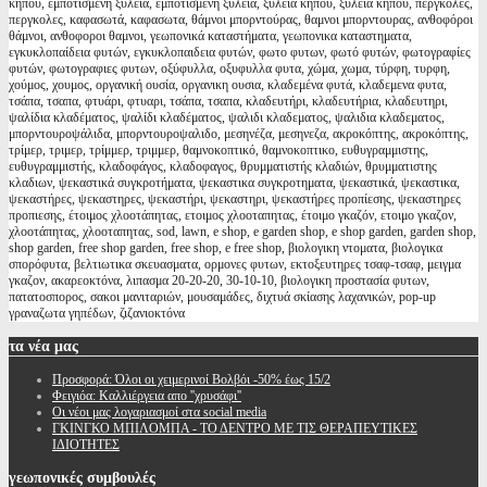
κήπου, εμποτισμένη ξυλεία, εμποτισμενη ξυλεια, ξυλεία κήπου, ξυλεια κηπου, πέργκολες,
περγκολες, καφασωτά, καφασωτα, θάμνοι μπορντούρας, θαμνοι μπορντουρας, ανθοφόροι
θάμνοι, ανθοφοροι θαμνοι, γεωπονικά καταστήματα, γεωπονικα καταστηματα,
εγκυκλοπαίδεια φυτών, εγκυκλοπαιδεια φυτών, φωτο φυτων, φωτό φυτών, φωτογραφίες
φυτών, φωτογραφιες φυτων, οξύφυλλα, οξυφυλλα φυτα, χώμα, χωμα, τύρφη, τυρφη,
χούμος, χουμος, οργανική ουσία, οργανικη ουσια, κλαδεμένα φυτά, κλαδεμενα φυτα,
τσάπα, τσαπα, φτυάρι, φτυαρι, τσάπα, τσαπα, κλαδευτήρι, κλαδευτήρια, κλαδευτηρι,
ψαλίδια κλαδέματος, ψαλίδι κλαδέματος, ψαλιδι κλαδεματος, ψαλιδια κλαδεματος,
μπορντουροψάλιδα, μπορντουροψαλιδο, μεσηνέζα, μεσηνεζα, ακροκόπτης, ακροκόπτης,
τρίμερ, τριμερ, τρίμμερ, τριμμερ, θαμνοκοπτικό, θαμνοκοπτικο, ευθυγραμμιστης,
ευθυγραμμιστής, κλαδοφάγος, κλαδοφαγος, θρυμματιστής κλαδιών, θρυμματιστης
κλαδιων, ψεκαστικά συγκροτήματα, ψεκαστικα συγκροτηματα, ψεκαστικά, ψεκαστικα,
ψεκαστήρες, ψεκαστηρες, ψεκαστήρι, ψεκαστηρι, ψεκαστήρες προπίεσης, ψεκαστηρες
προπιεσης, έτοιμος χλοοτάπητας, ετοιμος χλοοταπητας, έτοιμο γκαζόν, ετοιμο γκαζον,
χλοοτάπητας, χλοοταπητας, sod, lawn, e shop, e garden shop, e shop garden, garden shop,
shop garden, free shop garden, free shop, e free shop, βιολογικη ντοματα, βιολογικα
σπορόφυτα, βελτιωτικα σκευασματα, ορμονες φυτων, εκτοξευτηρες τσαφ-τσαφ, μειγμα
γκαζον, ακαρεοκτόνα, λιπασμα 20-20-20, 30-10-10, βιολογικη προστασία φυτων,
πατατοσπορος, σακοι μανιταριών, μουσαμάδες, διχτυά σκίασης λαχανικών, pop-up
γραναζωτα γηπέδων, ζιζανιοκτόνα
τα
νέα μας
Προσφορά: Όλοι οι χειμερινοί Βολβόι -50% έως 15/2
Φειγιόα: Καλλιέργεια απο ''χρυσάφι''
Oι νέοι μας λογαριασμοί στα social media
ΓΚΙΝΓΚΟ ΜΠΙΛΟΜΠΑ - ΤΟ ΔΕΝΤΡΟ ΜΕ ΤΙΣ ΘΕΡΑΠΕΥΤΙΚΕΣ
ΙΔΙΟΤΗΤΕΣ
γεωπονικές
συμβουλές