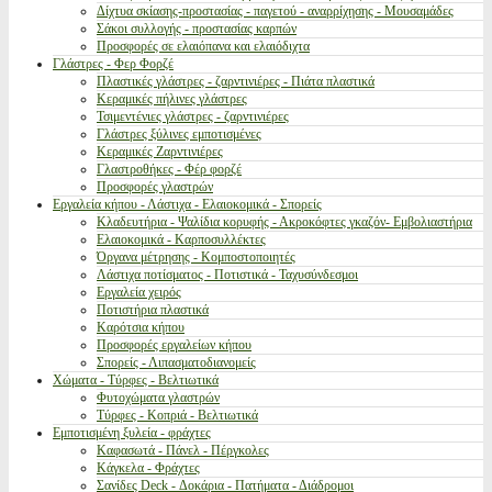
Δίχτυα σκίασης-προστασίας - παγετού - αναρρίχησης - Μουσαμάδες
Σάκοι συλλογής - προστασίας καρπών
Προσφορές σε ελαιόπανα και ελαιόδιχτα
Γλάστρες - Φερ Φορζέ
Πλαστικές γλάστρες - ζαρντινιέρες - Πιάτα πλαστικά
Κεραμικές πήλινες γλάστρες
Τσιμεντένιες γλάστρες - ζαρντινιέρες
Γλάστρες ξύλινες εμποτισμένες
Κεραμικές Ζαρντινιέρες
Γλαστροθήκες - Φέρ φορζέ
Προσφορές γλαστρών
Εργαλεία κήπου - Λάστιχα - Ελαιοκομικά - Σπορείς
Κλαδευτήρια - Ψαλίδια κορυφής - Ακροκόφτες γκαζόν- Εμβολιαστήρια
Ελαιοκομικά - Καρποσυλλέκτες
Όργανα μέτρησης - Κομποστοποιητές
Λάστιχα ποτίσματος - Ποτιστικά - Ταχυσύνδεσμοι
Εργαλεία χειρός
Ποτιστήρια πλαστικά
Καρότσια κήπου
Προσφορές εργαλείων κήπου
Σπορείς - Λιπασματοδιανομείς
Χώματα - Τύρφες - Βελτιωτικά
Φυτοχώματα γλαστρών
Τύρφες - Κοπριά - Βελτιωτικά
Εμποτισμένη ξυλεία - φράχτες
Καφασωτά - Πάνελ - Πέργκολες
Κάγκελα - Φράχτες
Σανίδες Deck - Δοκάρια - Πατήματα - Διάδρομοι