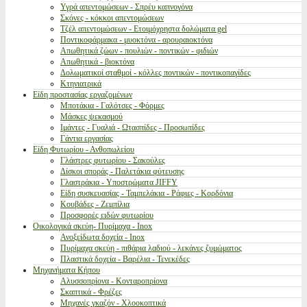
Υγρά απεντομώσεων - Σπρέυ καπνογόνα
Σκόνες - κόκκοι απεντομώσεων
Τζέλ απεντομώσεων - Ετοιμόχρηστα δολώματα gel
Ποντικοφάρμακα - μυοκτόνα - αρουραιοκτόνα
Απωθητικά ζώων - πουλιών - ποντικών - φιδιών
Απωθητικά - βιοκτόνα
Δολωματικοί σταθμοί - κόλλες ποντικών - ποντικοπαγίδες
Κτηνιατρικά
Είδη προστασίας εργαζομένων
Μποτάκια - Γαλότσες - Φόρμες
Μάσκες ψεκασμού
Ιμάντες - Γυαλιά - Ωτασπίδες - Προσωπίδες
Γάντια εργασίας
Είδη Φυτωρίου - Ανθοπωλείου
Γλάστρες φυτωρίου - Σακούλες
Δίσκοι σποράς - Παλετάκια φύτευσης
Γλαστράκια - Υποστρώματα JIFFY
Είδη συσκευασίας - Ταμπελάκια - Ράφιες - Κορδόνια
Κουβάδες - Ζεμπίλια
Προσφορές ειδών φυτωρίου
Οικολογικά σκεύη- Πυρίμαχα - Inox
Ανοξείδωτα δοχεία - Inox
Πυρίμαχα σκεύη - πιθάρια λαδιού - λεκάνες ζυμώματος
Πλαστικά δοχεία - Βαρέλια - Τενεκέδες
Μηχανήματα Κήπου
Αλυσσοπρίονα - Κονταροπρίονα
Σκαπτικά - Φρέζες
Μηχανές γκαζόν - Χλοοκοπτικά