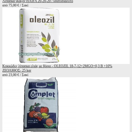
Λίπασμα γκαζόν HAIFA 20-20-20 / υδατοδιαλυτό
από 75,00 € / Σακί
Κοκκώδες λίπασμα ελιάς με βόριο - OLEOZIL 18-7-12+2MGO+0,3 B +10%
ΖΕΟΛΙΘΟΣ- 25 kgr
από 23,00 € / Σακί