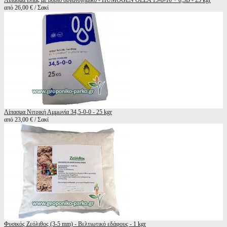
Λίπασμα ελιάς με βόριο οργανοχημικό - HUMOGEN OLEA 15-8-10 + 0,3B - 25 kgr
από 26,00 € / Σακί
Λίπασμα Νιτρική Αμμωνία 34,5-0-0 - 25 kgr
από 23,00 € / Σακί
Φυσικός Ζεόλιθος (3-5 mm) - Βελτιωτικό εδάφους - 1 kgr