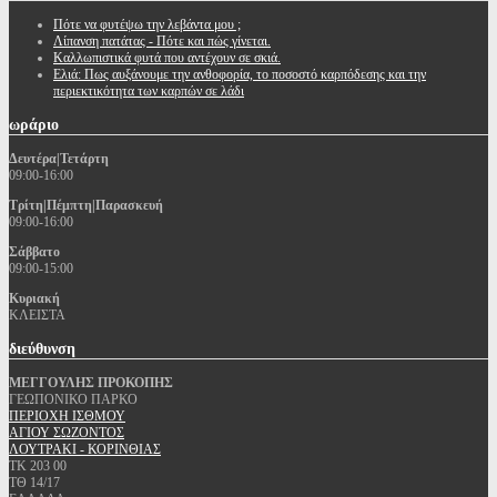
Πότε να φυτέψω την λεβάντα μου ;
Λίπανση πατάτας - Πότε και πώς γίνεται.
Καλλωπιστικά φυτά που αντέχουν σε σκιά.
Ελιά: Πως αυξάνουμε την ανθοφορία, το ποσοστό καρπόδεσης και την
περιεκτικότητα των καρπών σε λάδι
ωράριο
Δευτέρα|Τετάρτη
09:00-16:00
Τρίτη|Πέμπτη|Παρασκευή
09:00-16:00
Σάββατο
09:00-15:00
Κυριακή
ΚΛΕΙΣΤΑ
διεύθυνση
ΜΕΓΓΟΥΛΗΣ ΠΡΟΚΟΠΗΣ
ΓΕΩΠΟΝΙΚΟ ΠΑΡΚΟ
ΠΕΡΙΟΧΗ ΙΣΘΜΟΥ
ΑΓΙΟΥ ΣΩΖΟΝΤΟΣ
ΛΟΥΤΡΑΚΙ - ΚΟΡΙΝΘΙΑΣ
ΤΚ 203 00
ΤΘ 14/17