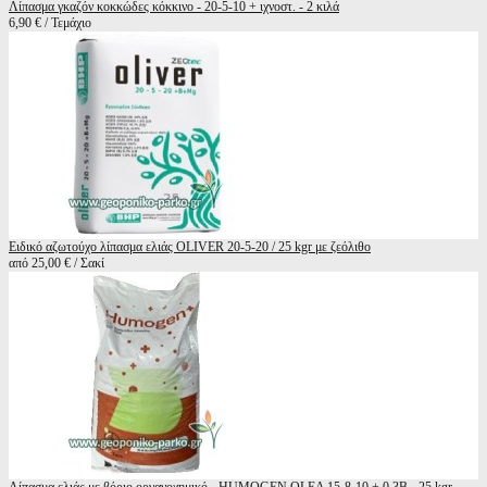
Λίπασμα γκαζόν κοκκώδες κόκκινο - 20-5-10 + ιχνοστ. - 2 κιλά
6,90 € / Τεμάχιο
Ειδικό αζωτούχο λίπασμα ελιάς OLIVER 20-5-20 / 25 kgr με ζεόλιθο
από 25,00 € / Σακί