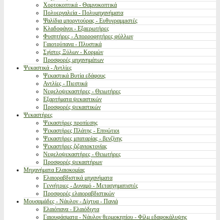
Χορτοκοπτικά - Θαμνοκοπτικά
Πολυεργαλεία - Πολυμηχανήματα
Ψαλίδια μπορντούρας - Ευθυγραμμιστές
Κλαδοφάγοι - Εξαερωτήρες
Φυσητήρες - Απορροφητήρες φύλλων
Γαιοτρύπανα - Πλυστικά
Σχίστες Ξύλων - Κορμών
Προσφορές μηχανημάτων
Ψεκαστικά - Αντλίες
Ψεκαστικά Βυτία εδάφους
Αντλίες - Πιεστικά
Νεφελοψεκαστήρες - Θειωτήρες
Εξαρτήματα ψεκαστικών
Προσφορές ψεκαστικών
Ψεκαστήρες
Ψεκαστήρες προπίεσης
Ψεκαστήρες Πλάτης - Επινώτιοι
Ψεκαστήρες μπαταρίας - βενζίνης
Ψεκαστήρες ζιζανιοκτονίας
Νεφελοψεκαστήρες - Θειωτήρες
Προσφορές ψεκαστήρων
Μηχανήματα Ελαιοκομίας
Ελαιοραβδιστικά μηχανήματα
Γεννήτριες - Δυναμό - Μετασχηματιστές
Προσφορές ελαιοραβδιστικών
Μουσαμάδες - Νάυλον - Δίχτυα - Πανιά
Ελαιόπανα - Ελαιόδιχτα
Γαιουφάσματα - Νάυλον θερμοκηπίου - Φίλμ εδαφοκάλυψης