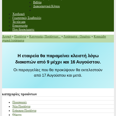
Βιβλία
Διακοσμητικά Κήπου
Χονδρική
Γεωπονικές Συμβουλές
Τα νέα μας
Επικοινωνία
Που βρισκόμαστε
Αρχική
»
Προϊόντα
»
Κατηγορίες Προϊόντων...
»
Λιπάσματα - Ορμόνες
»
Κοκκώδη
χημικά λιπάσματα
Η εταιρεία θα παραμείνει κλειστή λόγω
διακοπών από 9 μέχρι και 16 Αυγούστου.
Οι παραγγελίες που θα προκύψουν θα εκτελεστούν
από 17 Αυγούστου και μετά.
κατηγορίες
προιόντων
Προσφορές
Νέα Προϊόντα
Επίκαιρα Προϊόντα
Θάμνοι