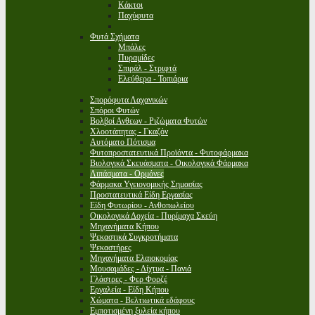
Κάκτοι
Παχύφυτα
Φυτά Σχήματα
Μπάλες
Πυραμίδες
Σπιράλ - Στριφτά
Ελεύθερα - Τοπιάρια
Σπορόφυτα Λαχανικών
Σπόροι Φυτών
Βολβοί Ανθεων - Ριζώματα Φυτών
Χλοοτάπητας - Γκαζόν
Αυτόματο Πότισμα
Φυτοπροστατευτικά Προϊόντα - Φυτοφάρμακα
Βιολογικά Σκευάσματα - Οικολογικά Φάρμακα
Λιπάσματα - Ορμόνες
Φάρμακα Υγειονομικής Σημασίας
Προστατευτικά Είδη Εργασίας
Είδη Φυτωρίου - Ανθοπωλείου
Οικολογικά Δοχεία - Πυρίμαχα Σκεύη
Μηχανήματα Κήπου
Ψεκαστικά Συγκροτήματα
Ψεκαστήρες
Μηχανήματα Ελαιοκομίας
Μουσαμάδες - Δίχτυα - Πανιά
Γλάστρες - Φερ Φορζέ
Εργαλεία - Είδη Κήπου
Χώματα - Βελτιωτικά εδάφους
Εμποτισμένη ξυλεία κήπου