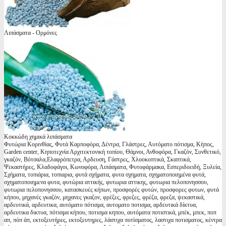
Λιπάσματα - Ορμόνες
Κοκκώδη χημικά λιπάσματα
Φυτώρια Κορινθίας, Φυτά Καρποφόρα, Δέντρα, Γλάστρες, Αυτόματο πότισμα, Κήπος,
Garden center, Κηποτεχνία Αρχιτεκτονική τοπίου, Θάμνοι, Ανθοφόρα, Γκαζόν, Συνθετικό,
γκαζόν, Βότσαλα,Ελαφρόπετρα, Αρδευση, Γάστρες, Χλοοκοπτικά, Σκαπτικά,
Ψεκαστήρες, Κλαδοφάγοι, Κωνοφόρα, Λιπάσματα, Φυτοφάρμακα, Εσπεριδοειδή, Ξυλεία,
Σχήματα, τοπιάρια, τοπιαρια, φυτά σχήματα, φυτα σχηματα, σχηματοποιημένα φυτά,
σχηματοποιημενα φυτα, φυτώρια αττικής, φυτωρια αττικης, φυτωρια πελοπονησσου,
φυτωρια πελοπονησσου, κατασκευές κήπων, προσφορές φυτών, προσφορες φυτων, φυτά
κήπου, μηχανές γκαζόν, μηχανες γκαζον, φρέζες, φρεζες, φρέζα, φρεζα, ψεκαστικά,
αρδευτικά, αρδευτικα, αυτόματο πότισμα, αυτοματο ποτισμα, αρδευτικά δίκτυα,
αρδευτικα δικτυα, πότισμα κήπου, ποτισμα κηπου, αυτόματα ποτιστικά, μπέκ, μπεκ, ποπ
απ, πόπ άπ, εκτοξευτήρες, εκτοξευτηρες, λάστιχα ποτίσματος, λαστιχα ποτισματος, κέντρα