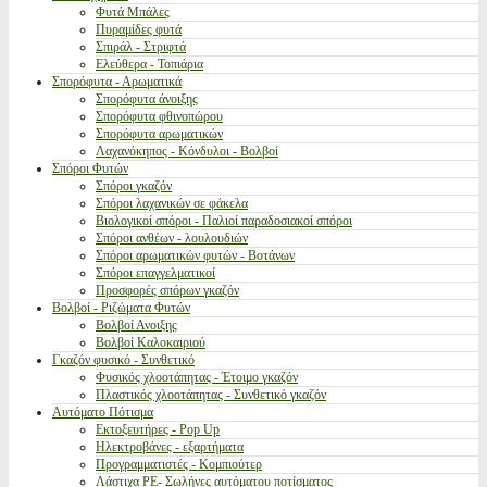
Φυτά Μπάλες
Πυραμίδες φυτά
Σπιράλ - Στριφτά
Ελεύθερα - Τοπιάρια
Σπορόφυτα - Αρωματικά
Σπορόφυτα άνοιξης
Σπορόφυτα φθινοπώρου
Σπορόφυτα αρωματικών
Λαχανόκηπος - Κόνδυλοι - Βολβοί
Σπόροι Φυτών
Σπόροι γκαζόν
Σπόροι λαχανικών σε φάκελα
Βιολογικοί σπόροι - Παλιοί παραδοσιακοί σπόροι
Σπόροι ανθέων - λουλουδιών
Σπόροι αρωματικών φυτών - Βοτάνων
Σπόροι επαγγελματικοί
Προσφορές σπόρων γκαζόν
Βολβοί - Ριζώματα Φυτών
Βολβοί Ανοιξης
Βολβοί Καλοκαιριού
Γκαζόν φυσικό - Συνθετικό
Φυσικός χλοοτάπητας - Έτοιμο γκαζόν
Πλαστικός χλοοτάπητας - Συνθετικό γκαζόν
Αυτόματο Πότισμα
Εκτοξευτήρες - Pop Up
Ηλεκτροβάνες - εξαρτήματα
Προγραμματιστές - Κομπιούτερ
Λάστιχα PE- Σωλήνες αυτόματου ποτίσματος