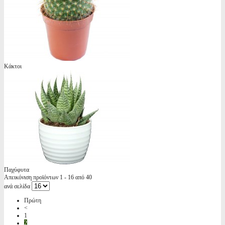
Κάκτοι
Παχύφυτα
Απεικόνιση προϊόντων 1 - 16 από 40
ανά σελίδα
Πρώτη
<
1
2