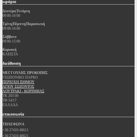
ωράριο
Δευτέρα|Τετάρτη
09:00-16:00
Τρίτη|Πέμπτη|Παρασκευή
09:00-16:00
Σάββατο
09:00-15:00
Κυριακή
ΚΛΕΙΣΤΑ
διεύθυνση
ΜΕΓΓΟΥΛΗΣ ΠΡΟΚΟΠΗΣ
ΓΕΩΠΟΝΙΚΟ ΠΑΡΚΟ
ΠΕΡΙΟΧΗ ΙΣΘΜΟΥ
ΑΓΙΟΥ ΣΩΖΟΝΤΟΣ
ΛΟΥΤΡΑΚΙ - ΚΟΡΙΝΘΙΑΣ
ΤΚ 203 00
ΤΘ 14/17
ΕΛΛΑΔΑ
επικοινωνία
ΤΗΛΕΦΩΝΑ
+30 27410 48611
+30 27410 48621