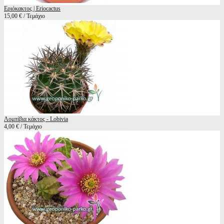
Εριόκακτος | Eriocactus
15,00 € / Τεμάχιο
Λομπίβια κάκτος - Lobivia
4,00 € / Τεμάχιο