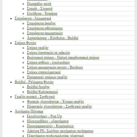
Πυραμίδες φυτά
Σπιράλ - Στριφτά
Ελεύθερα - Τοπιάρια
Σπορόφυτα - Αρωματικά
Σπορόφυτα άνοιξης
Σπορόφυτα φθινοπώρου
Σπορόφυτα αρωματικών
Λαχανόκηπος - Κόνδυλοι - Βολβοί
Σπόροι Φυτών
Σπόροι γκαζόν
Σπόροι λαχανικών σε φάκελα
Βιολογικοί σπόροι - Παλιοί παραδοσιακοί σπόροι
Σπόροι ανθέων - λουλουδιών
Σπόροι αρωματικών φυτών - Βοτάνων
Σπόροι επαγγελματικοί
Προσφορές σπόρων γκαζόν
Βολβοί - Ριζώματα Φυτών
Βολβοί Ανοιξης
Βολβοί Καλοκαιριού
Γκαζόν φυσικό - Συνθετικό
Φυσικός χλοοτάπητας - Έτοιμο γκαζόν
Πλαστικός χλοοτάπητας - Συνθετικό γκαζόν
Αυτόματο Πότισμα
Εκτοξευτήρες - Pop Up
Ηλεκτροβάνες - εξαρτήματα
Προγραμματιστές - Κομπιούτερ
Λάστιχα PE- Σωλήνες αυτόματου ποτίσματος
Εξαρτήματα συνδεσμολογίας πλαστικά