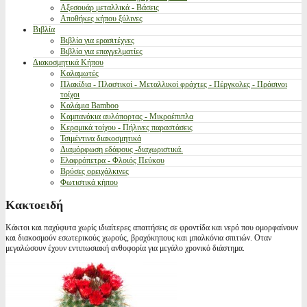
Αξεσουάρ μεταλλικά - Βάσεις
Αποθήκες κήπου ξύλινες
Βιβλία
Βιβλία για ερασιτέχνες
Βιβλία για επαγγελματίες
Διακοσμητικά Κήπου
Καλαμωτές
Πλακίδια - Πλαστικοί - Μεταλλικοί φράχτες - Πέργκολες - Πράσινοι
τοίχοι
Καλάμια Bamboo
Καμπανάκια αυλόπορτας - Μικροέπιπλα
Κεραμικά τοίχου - Πήλινες παραστάσεις
Τσιμέντινα διακοσμητικά
Διαμόρφωση εδάφους -διαχωριστικά.
Ελαφρόπετρα - Φλοιός Πεύκου
Βρύσες ορειχάλκινες
Φωτιστικά κήπου
Κακτοειδή
Κάκτοι και παχύφυτα χωρίς ιδιαίτερες απαιτήσεις σε φροντίδα και νερό που ομορφαίνουν
και διακοσμούν εσωτερικούς χωρούς, βραχόκηπους και μπαλκόνια σπιτιών. Οταν
μεγαλώσουν έχουν εντιπωσιακή ανθοφορία για μεγάλο χρονικό διάστημα.