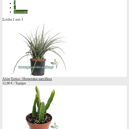
3
>
Τελευταία
Σελίδα 1 από 3
Αλόη Έσπερ / Hesperaloe parviflora
12,00 € / Τεμάχιο