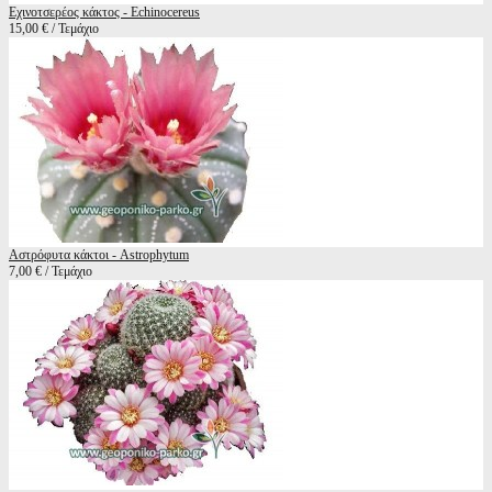
Εχινοτσερέος κάκτος - Echinocereus
15,00 € / Τεμάχιο
Αστρόφυτα κάκτοι - Astrophytum
7,00 € / Τεμάχιο