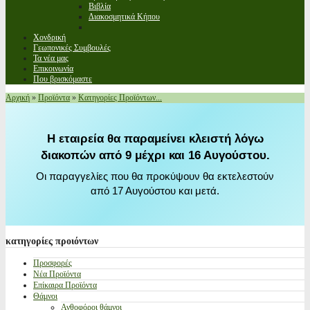
Βιβλία
Διακοσμητικά Κήπου
Χονδρική
Γεωπονικές Συμβουλές
Τα νέα μας
Επικοινωνία
Που βρισκόμαστε
Αρχική
»
Προϊόντα
»
Κατηγορίες Προϊόντων...
Η εταιρεία θα παραμείνει κλειστή λόγω
διακοπών από 9 μέχρι και 16 Αυγούστου.
Οι παραγγελίες που θα προκύψουν θα εκτελεστούν
από 17 Αυγούστου και μετά.
κατηγορίες
προιόντων
Προσφορές
Νέα Προϊόντα
Επίκαιρα Προϊόντα
Θάμνοι
Ανθοφόροι θάμνοι