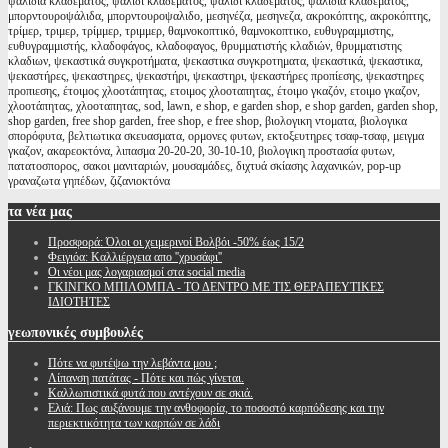
ψαλίδια κλαδέματος, ψαλίδι κλαδέματος, ψαλιδι κλαδεματος, ψαλιδια κλαδεματος,
μπορντουροψάλιδα, μπορντουροψαλιδο, μεσηνέζα, μεσηνεζα, ακροκόπτης, ακροκόπτης,
τρίμερ, τριμερ, τρίμμερ, τριμμερ, θαμνοκοπτικό, θαμνοκοπτικο, ευθυγραμμιστης,
ευθυγραμμιστής, κλαδοφάγος, κλαδοφαγος, θρυμματιστής κλαδιών, θρυμματιστης
κλαδιων, ψεκαστικά συγκροτήματα, ψεκαστικα συγκροτηματα, ψεκαστικά, ψεκαστικα,
ψεκαστήρες, ψεκαστηρες, ψεκαστήρι, ψεκαστηρι, ψεκαστήρες προπίεσης, ψεκαστηρες
προπιεσης, έτοιμος χλοοτάπητας, ετοιμος χλοοταπητας, έτοιμο γκαζόν, ετοιμο γκαζον,
χλοοτάπητας, χλοοταπητας, sod, lawn, e shop, e garden shop, e shop garden, garden shop,
shop garden, free shop garden, free shop, e free shop, βιολογικη ντοματα, βιολογικα
σπορόφυτα, βελτιωτικα σκευασματα, ορμονες φυτων, εκτοξευτηρες τσαφ-τσαφ, μειγμα
γκαζον, ακαρεοκτόνα, λιπασμα 20-20-20, 30-10-10, βιολογικη προστασία φυτων,
πατατοσπορος, σακοι μανιταριών, μουσαμάδες, διχτυά σκίασης λαχανικών, pop-up
γραναζωτα γηπέδων, ζιζανιοκτόνα
τα
νέα μας
Προσφορά: Όλοι οι χειμερινοί Βολβόι -50% έως 15/2
Φειγιόα: Καλλιέργεια απο ''χρυσάφι''
Oι νέοι μας λογαριασμοί στα social media
ΓΚΙΝΓΚΟ ΜΠΙΛΟΜΠΑ - ΤΟ ΔΕΝΤΡΟ ΜΕ ΤΙΣ ΘΕΡΑΠΕΥΤΙΚΕΣ
ΙΔΙΟΤΗΤΕΣ
γεωπονικές
συμβουλές
Πότε να φυτέψω την λεβάντα μου ;
Λίπανση πατάτας - Πότε και πώς γίνεται.
Καλλωπιστικά φυτά που αντέχουν σε σκιά.
Ελιά: Πως αυξάνουμε την ανθοφορία, το ποσοστό καρπόδεσης και την
περιεκτικότητα των καρπών σε λάδι