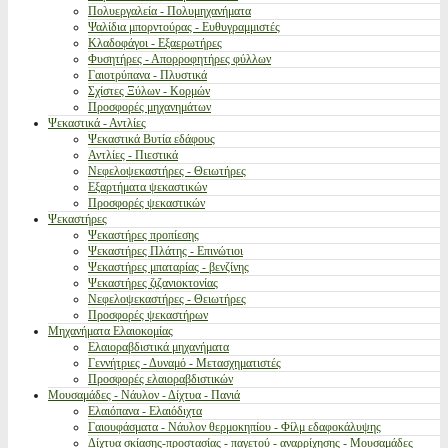
Πολυεργαλεία - Πολυμηχανήματα
Ψαλίδια μπορντούρας - Ευθυγραμμιστές
Κλαδοφάγοι - Εξαερωτήρες
Φυσητήρες - Απορροφητήρες φύλλων
Γαιοτρύπανα - Πλυστικά
Σχίστες Ξύλων - Κορμών
Προσφορές μηχανημάτων
Ψεκαστικά - Αντλίες
Ψεκαστικά Βυτία εδάφους
Αντλίες - Πιεστικά
Νεφελοψεκαστήρες - Θειωτήρες
Εξαρτήματα ψεκαστικών
Προσφορές ψεκαστικών
Ψεκαστήρες
Ψεκαστήρες προπίεσης
Ψεκαστήρες Πλάτης - Επινώτιοι
Ψεκαστήρες μπαταρίας - βενζίνης
Ψεκαστήρες ζιζανιοκτονίας
Νεφελοψεκαστήρες - Θειωτήρες
Προσφορές ψεκαστήρων
Μηχανήματα Ελαιοκομίας
Ελαιοραβδιστικά μηχανήματα
Γεννήτριες - Δυναμό - Μετασχηματιστές
Προσφορές ελαιοραβδιστικών
Μουσαμάδες - Νάυλον - Δίχτυα - Πανιά
Ελαιόπανα - Ελαιόδιχτα
Γαιουφάσματα - Νάυλον θερμοκηπίου - Φίλμ εδαφοκάλυψης
Δίχτυα σκίασης-προστασίας - παγετού - αναρρίχησης - Μουσαμάδες