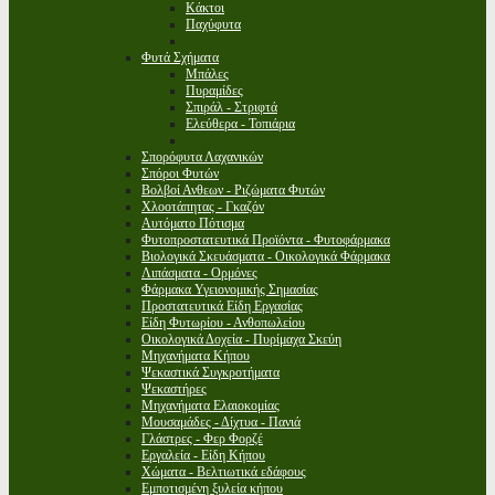
Κάκτοι
Παχύφυτα
Φυτά Σχήματα
Μπάλες
Πυραμίδες
Σπιράλ - Στριφτά
Ελεύθερα - Τοπιάρια
Σπορόφυτα Λαχανικών
Σπόροι Φυτών
Βολβοί Ανθεων - Ριζώματα Φυτών
Χλοοτάπητας - Γκαζόν
Αυτόματο Πότισμα
Φυτοπροστατευτικά Προϊόντα - Φυτοφάρμακα
Βιολογικά Σκευάσματα - Οικολογικά Φάρμακα
Λιπάσματα - Ορμόνες
Φάρμακα Υγειονομικής Σημασίας
Προστατευτικά Είδη Εργασίας
Είδη Φυτωρίου - Ανθοπωλείου
Οικολογικά Δοχεία - Πυρίμαχα Σκεύη
Μηχανήματα Κήπου
Ψεκαστικά Συγκροτήματα
Ψεκαστήρες
Μηχανήματα Ελαιοκομίας
Μουσαμάδες - Δίχτυα - Πανιά
Γλάστρες - Φερ Φορζέ
Εργαλεία - Είδη Κήπου
Χώματα - Βελτιωτικά εδάφους
Εμποτισμένη ξυλεία κήπου