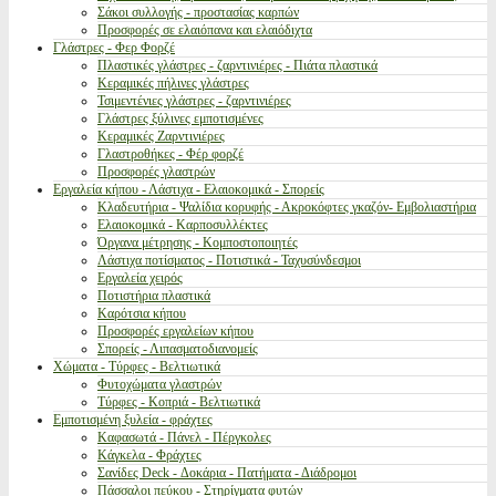
Σάκοι συλλογής - προστασίας καρπών
Προσφορές σε ελαιόπανα και ελαιόδιχτα
Γλάστρες - Φερ Φορζέ
Πλαστικές γλάστρες - ζαρντινιέρες - Πιάτα πλαστικά
Κεραμικές πήλινες γλάστρες
Τσιμεντένιες γλάστρες - ζαρντινιέρες
Γλάστρες ξύλινες εμποτισμένες
Κεραμικές Ζαρντινιέρες
Γλαστροθήκες - Φέρ φορζέ
Προσφορές γλαστρών
Εργαλεία κήπου - Λάστιχα - Ελαιοκομικά - Σπορείς
Κλαδευτήρια - Ψαλίδια κορυφής - Ακροκόφτες γκαζόν- Εμβολιαστήρια
Ελαιοκομικά - Καρποσυλλέκτες
Όργανα μέτρησης - Κομποστοποιητές
Λάστιχα ποτίσματος - Ποτιστικά - Ταχυσύνδεσμοι
Εργαλεία χειρός
Ποτιστήρια πλαστικά
Καρότσια κήπου
Προσφορές εργαλείων κήπου
Σπορείς - Λιπασματοδιανομείς
Χώματα - Τύρφες - Βελτιωτικά
Φυτοχώματα γλαστρών
Τύρφες - Κοπριά - Βελτιωτικά
Εμποτισμένη ξυλεία - φράχτες
Καφασωτά - Πάνελ - Πέργκολες
Κάγκελα - Φράχτες
Σανίδες Deck - Δοκάρια - Πατήματα - Διάδρομοι
Πάσσαλοι πεύκου - Στηρίγματα φυτών