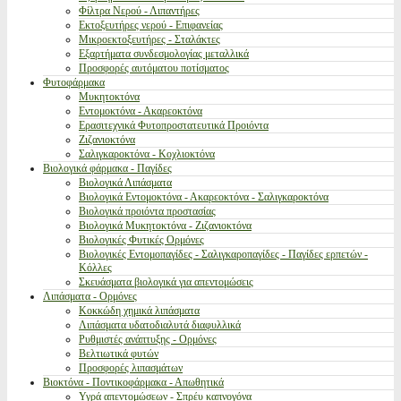
Φίλτρα Νερού - Λιπαντήρες
Εκτοξευτήρες νερού - Επιφανείας
Μικροεκτοξευτήρες - Σταλάκτες
Εξαρτήματα συνδεσμολογίας μεταλλικά
Προσφορές αυτόματου ποτίσματος
Φυτοφάρμακα
Μυκητοκτόνα
Εντομοκτόνα - Ακαρεοκτόνα
Ερασιτεχνικά Φυτοπροστατευτικά Προιόντα
Ζιζανιοκτόνα
Σαλιγκαροκτόνα - Κοχλιοκτόνα
Βιολογικά φάρμακα - Παγίδες
Βιολογικά Λιπάσματα
Βιολογικά Εντομοκτόνα - Ακαρεοκτόνα - Σαλιγκαροκτόνα
Βιολογικά προιόντα προστασίας
Βιολογικά Μυκητοκτόνα - Ζιζανιοκτόνα
Βιολογικές Φυτικές Ορμόνες
Βιολογικές Εντομοπαγίδες - Σαλιγκαροπαγίδες - Παγίδες ερπετών -
Κόλλες
Σκευάσματα βιολογικά για απεντομώσεις
Λιπάσματα - Ορμόνες
Κοκκώδη χημικά λιπάσματα
Λιπάσματα υδατοδιαλυτά διαφυλλικά
Ρυθμιστές ανάπτυξης - Ορμόνες
Βελτιωτικά φυτών
Προσφορές λιπασμάτων
Βιοκτόνα - Ποντικοφάρμακα - Απωθητικά
Υγρά απεντομώσεων - Σπρέυ καπνογόνα