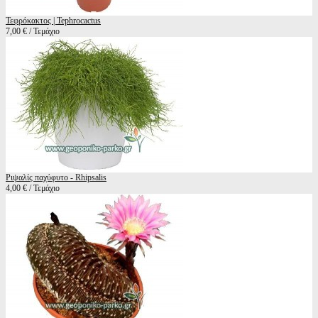
Τεφρόκακτος | Tephrocactus
7,00 € / Τεμάχιο
Ριψαλίς παχύφυτο - Rhipsalis
4,00 € / Τεμάχιο