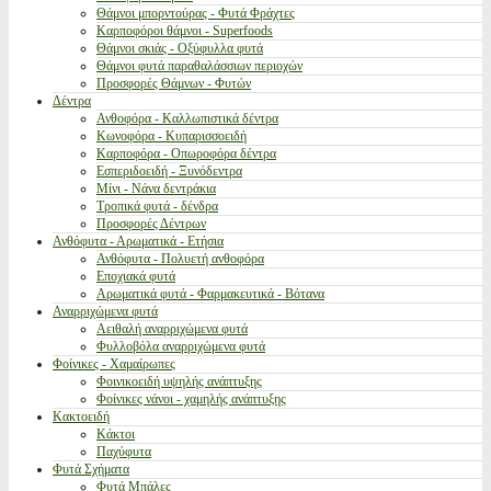
Θάμνοι μπορντούρας - Φυτά Φράχτες
Καρποφόροι θάμνοι - Superfoods
Θάμνοι σκιάς - Οξύφυλλα φυτά
Θάμνοι φυτά παραθαλάσσιων περιοχών
Προσφορές Θάμνων - Φυτών
Δέντρα
Ανθοφόρα - Καλλωπιστικά δέντρα
Κωνοφόρα - Κυπαρισσοειδή
Καρποφόρα - Οπωροφόρα δέντρα
Εσπεριδοειδή - Ξυνόδεντρα
Μίνι - Νάνα δεντράκια
Τροπικά φυτά - δένδρα
Προσφορές Δέντρων
Ανθόφυτα - Αρωματικά - Ετήσια
Ανθόφυτα - Πολυετή ανθοφόρα
Εποχιακά φυτά
Αρωματικά φυτά - Φαρμακευτικά - Βότανα
Αναρριχώμενα φυτά
Αειθαλή αναρριχώμενα φυτά
Φυλλοβόλα αναρριχώμενα φυτά
Φοίνικες - Χαμαίρωπες
Φοινικοειδή υψηλής ανάπτυξης
Φοίνικες νάνοι - χαμηλής ανάπτυξης
Κακτοειδή
Κάκτοι
Παχύφυτα
Φυτά Σχήματα
Φυτά Μπάλες