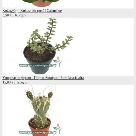
Καλαγχόη - Καλαντίβα φυτό | Calanchoe
3,50 € / Τεμάχιο
Υπομονή παχύφυτο - Πορτουλακάρια - Portulacaria afra
15,00 € / Τεμάχιο