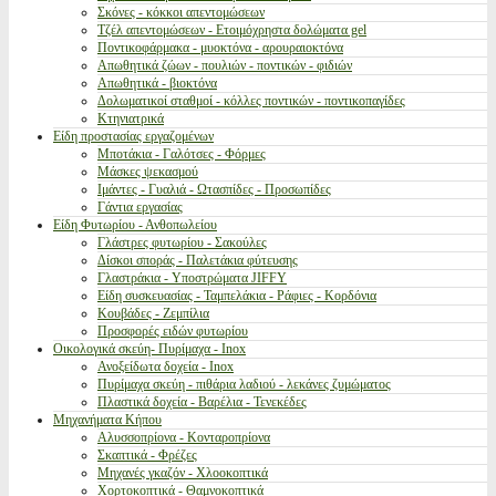
Σκόνες - κόκκοι απεντομώσεων
Τζέλ απεντομώσεων - Ετοιμόχρηστα δολώματα gel
Ποντικοφάρμακα - μυοκτόνα - αρουραιοκτόνα
Απωθητικά ζώων - πουλιών - ποντικών - φιδιών
Απωθητικά - βιοκτόνα
Δολωματικοί σταθμοί - κόλλες ποντικών - ποντικοπαγίδες
Κτηνιατρικά
Είδη προστασίας εργαζομένων
Μποτάκια - Γαλότσες - Φόρμες
Μάσκες ψεκασμού
Ιμάντες - Γυαλιά - Ωτασπίδες - Προσωπίδες
Γάντια εργασίας
Είδη Φυτωρίου - Ανθοπωλείου
Γλάστρες φυτωρίου - Σακούλες
Δίσκοι σποράς - Παλετάκια φύτευσης
Γλαστράκια - Υποστρώματα JIFFY
Είδη συσκευασίας - Ταμπελάκια - Ράφιες - Κορδόνια
Κουβάδες - Ζεμπίλια
Προσφορές ειδών φυτωρίου
Οικολογικά σκεύη- Πυρίμαχα - Inox
Ανοξείδωτα δοχεία - Inox
Πυρίμαχα σκεύη - πιθάρια λαδιού - λεκάνες ζυμώματος
Πλαστικά δοχεία - Βαρέλια - Τενεκέδες
Μηχανήματα Κήπου
Αλυσσοπρίονα - Κονταροπρίονα
Σκαπτικά - Φρέζες
Μηχανές γκαζόν - Χλοοκοπτικά
Χορτοκοπτικά - Θαμνοκοπτικά