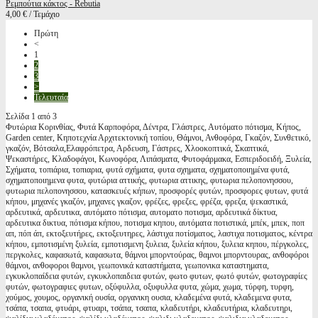
Ρεμπούτια κάκτος - Rebutia
4,00 € / Τεμάχιο
Πρώτη
<
1
2
3
>
Τελευταία
Σελίδα 1 από 3
Φυτώρια Κορινθίας, Φυτά Καρποφόρα, Δέντρα, Γλάστρες, Αυτόματο πότισμα, Κήπος,
Garden center, Κηποτεχνία Αρχιτεκτονική τοπίου, Θάμνοι, Ανθοφόρα, Γκαζόν, Συνθετικό,
γκαζόν, Βότσαλα,Ελαφρόπετρα, Αρδευση, Γάστρες, Χλοοκοπτικά, Σκαπτικά,
Ψεκαστήρες, Κλαδοφάγοι, Κωνοφόρα, Λιπάσματα, Φυτοφάρμακα, Εσπεριδοειδή, Ξυλεία,
Σχήματα, τοπιάρια, τοπιαρια, φυτά σχήματα, φυτα σχηματα, σχηματοποιημένα φυτά,
σχηματοποιημενα φυτα, φυτώρια αττικής, φυτωρια αττικης, φυτωρια πελοπονησσου,
φυτωρια πελοπονησσου, κατασκευές κήπων, προσφορές φυτών, προσφορες φυτων, φυτά
κήπου, μηχανές γκαζόν, μηχανες γκαζον, φρέζες, φρεζες, φρέζα, φρεζα, ψεκαστικά,
αρδευτικά, αρδευτικα, αυτόματο πότισμα, αυτοματο ποτισμα, αρδευτικά δίκτυα,
αρδευτικα δικτυα, πότισμα κήπου, ποτισμα κηπου, αυτόματα ποτιστικά, μπέκ, μπεκ, ποπ
απ, πόπ άπ, εκτοξευτήρες, εκτοξευτηρες, λάστιχα ποτίσματος, λαστιχα ποτισματος, κέντρα
κήπου, εμποτισμένη ξυλεία, εμποτισμενη ξυλεια, ξυλεία κήπου, ξυλεια κηπου, πέργκολες,
περγκολες, καφασωτά, καφασωτα, θάμνοι μπορντούρας, θαμνοι μπορντουρας, ανθοφόροι
θάμνοι, ανθοφοροι θαμνοι, γεωπονικά καταστήματα, γεωπονικα καταστηματα,
εγκυκλοπαίδεια φυτών, εγκυκλοπαιδεια φυτών, φωτο φυτων, φωτό φυτών, φωτογραφίες
φυτών, φωτογραφιες φυτων, οξύφυλλα, οξυφυλλα φυτα, χώμα, χωμα, τύρφη, τυρφη,
χούμος, χουμος, οργανική ουσία, οργανικη ουσια, κλαδεμένα φυτά, κλαδεμενα φυτα,
τσάπα, τσαπα, φτυάρι, φτυαρι, τσάπα, τσαπα, κλαδευτήρι, κλαδευτήρια, κλαδευτηρι,