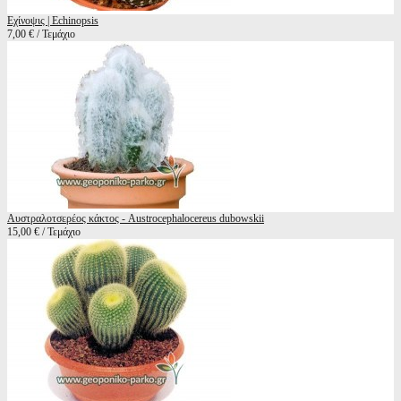
Εχίνοψις | Echinopsis
7,00 € / Τεμάχιο
Αυστραλοτσερέος κάκτος - Austrocephalocereus dubowskii
15,00 € / Τεμάχιο