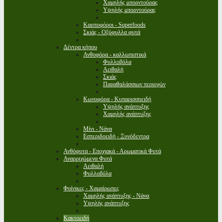
Χαμηλής μπορντούρας
Υψηλής μπορντούρας
Καρποφόροι - Superfoods
Σκιάς - Οξύφυλλα φυτά
Δέντρα κήπου
Ανθοφόρα - καλλωπιστικά
Φυλλοβόλα
Αειθαλή
Σκιάς
Παραθαλάσσιων περιοχών
Κωνοφόρα - Κυπαρισσοειδή
Υψηλής ανάπτυξης
Χαμηλής ανάπτυξης
Μίνι - Νάνα
Εσπεριδοειδή - Ξυνόδεντρα
Ανθόφυτα - Εποχιακά - Αρωματικά Φυτά
Αναρριχώμενα Φυτά
Αειθαλή
Φυλλοβόλα
Φοίνικες - Χαμαίρωπες
Χαμηλής ανάπτυξης - Νάνα
Υψηλής ανάπτυξης
Κακτοειδή