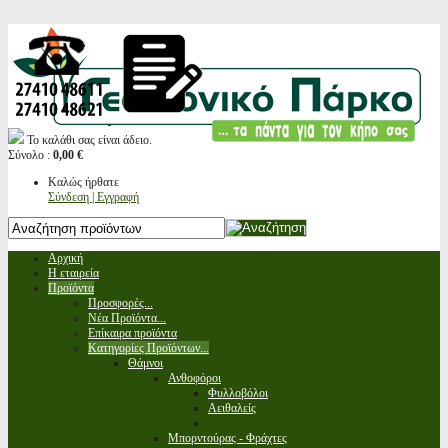
Το καλάθι σας είναι άδειο.
Σύνολο :
0,00 €
Καλώς ήρθατε
Σύνδεση | Εγγραφή
Αρχική
Η εταιρεία
Προϊόντα
Προσφορές...
Νέα Προϊόντα...
Επίκαιρα προϊόντα
Κατηγορίες Προϊόντων...
Θάμνοι
Ανθοφόροι
Φυλλοβόλοι
Αειθαλείς
Μπορντούρας - Φράχτες