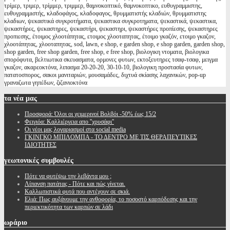
τρίμερ, τριμερ, τρίμμερ, τριμμερ, θαμνοκοπτικό, θαμνοκοπτικο, ευθυγραμμιστης,
ευθυγραμμιστής, κλαδοφάγος, κλαδοφαγος, θρυμματιστής κλαδιών, θρυμματιστης
κλαδιων, ψεκαστικά συγκροτήματα, ψεκαστικα συγκροτηματα, ψεκαστικά, ψεκαστικα,
ψεκαστήρες, ψεκαστηρες, ψεκαστήρι, ψεκαστηρι, ψεκαστήρες προπίεσης, ψεκαστηρες
προπιεσης, έτοιμος χλοοτάπητας, ετοιμος χλοοταπητας, έτοιμο γκαζόν, ετοιμο γκαζον,
χλοοτάπητας, χλοοταπητας, sod, lawn, e shop, e garden shop, e shop garden, garden shop,
shop garden, free shop garden, free shop, e free shop, βιολογικη ντοματα, βιολογικα
σπορόφυτα, βελτιωτικα σκευασματα, ορμονες φυτων, εκτοξευτηρες τσαφ-τσαφ, μειγμα
γκαζον, ακαρεοκτόνα, λιπασμα 20-20-20, 30-10-10, βιολογικη προστασία φυτων,
πατατοσπορος, σακοι μανιταριών, μουσαμάδες, διχτυά σκίασης λαχανικών, pop-up
γραναζωτα γηπέδων, ζιζανιοκτόνα
τα
νέα μας
Προσφορά: Όλοι οι χειμερινοί Βολβόι -50% έως 15/2
Φειγιόα: Καλλιέργεια απο ''χρυσάφι''
Oι νέοι μας λογαριασμοί στα social media
ΓΚΙΝΓΚΟ ΜΠΙΛΟΜΠΑ - ΤΟ ΔΕΝΤΡΟ ΜΕ ΤΙΣ ΘΕΡΑΠΕΥΤΙΚΕΣ
ΙΔΙΟΤΗΤΕΣ
γεωπονικές
συμβουλές
Πότε να φυτέψω την λεβάντα μου ;
Λίπανση πατάτας - Πότε και πώς γίνεται.
Καλλωπιστικά φυτά που αντέχουν σε σκιά.
Ελιά: Πως αυξάνουμε την ανθοφορία, το ποσοστό καρπόδεσης και την
περιεκτικότητα των καρπών σε λάδι
ωράριο