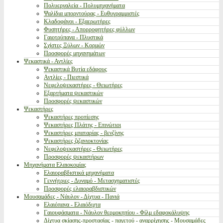
Πολυεργαλεία - Πολυμηχανήματα
Ψαλίδια μπορντούρας - Ευθυγραμμιστές
Κλαδοφάγοι - Εξαερωτήρες
Φυσητήρες - Απορροφητήρες φύλλων
Γαιοτρύπανα - Πλυστικά
Σχίστες Ξύλων - Κορμών
Προσφορές μηχανημάτων
Ψεκαστικά - Αντλίες
Ψεκαστικά Βυτία εδάφους
Αντλίες - Πιεστικά
Νεφελοψεκαστήρες - Θειωτήρες
Εξαρτήματα ψεκαστικών
Προσφορές ψεκαστικών
Ψεκαστήρες
Ψεκαστήρες προπίεσης
Ψεκαστήρες Πλάτης - Επινώτιοι
Ψεκαστήρες μπαταρίας - βενζίνης
Ψεκαστήρες ζιζανιοκτονίας
Νεφελοψεκαστήρες - Θειωτήρες
Προσφορές ψεκαστήρων
Μηχανήματα Ελαιοκομίας
Ελαιοραβδιστικά μηχανήματα
Γεννήτριες - Δυναμό - Μετασχηματιστές
Προσφορές ελαιοραβδιστικών
Μουσαμάδες - Νάυλον - Δίχτυα - Πανιά
Ελαιόπανα - Ελαιόδιχτα
Γαιουφάσματα - Νάυλον θερμοκηπίου - Φίλμ εδαφοκάλυψης
Δίχτυα σκίασης-προστασίας - παγετού - αναρρίχησης - Μουσαμάδες