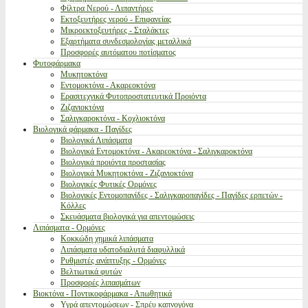
Φίλτρα Νερού - Λιπαντήρες
Εκτοξευτήρες νερού - Επιφανείας
Μικροεκτοξευτήρες - Σταλάκτες
Εξαρτήματα συνδεσμολογίας μεταλλικά
Προσφορές αυτόματου ποτίσματος
Φυτοφάρμακα
Μυκητοκτόνα
Εντομοκτόνα - Ακαρεοκτόνα
Ερασιτεχνικά Φυτοπροστατευτικά Προιόντα
Ζιζανιοκτόνα
Σαλιγκαροκτόνα - Κοχλιοκτόνα
Βιολογικά φάρμακα - Παγίδες
Βιολογικά Λιπάσματα
Βιολογικά Εντομοκτόνα - Ακαρεοκτόνα - Σαλιγκαροκτόνα
Βιολογικά προιόντα προστασίας
Βιολογικά Μυκητοκτόνα - Ζιζανιοκτόνα
Βιολογικές Φυτικές Ορμόνες
Βιολογικές Εντομοπαγίδες - Σαλιγκαροπαγίδες - Παγίδες ερπετών -
Κόλλες
Σκευάσματα βιολογικά για απεντομώσεις
Λιπάσματα - Ορμόνες
Κοκκώδη χημικά λιπάσματα
Λιπάσματα υδατοδιαλυτά διαφυλλικά
Ρυθμιστές ανάπτυξης - Ορμόνες
Βελτιωτικά φυτών
Προσφορές λιπασμάτων
Βιοκτόνα - Ποντικοφάρμακα - Απωθητικά
Υγρά απεντομώσεων - Σπρέυ καπνογόνα