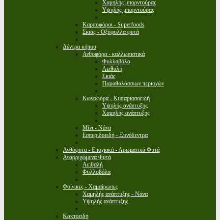
Χαμηλής μπορντούρας
Υψηλής μπορντούρας
Καρποφόροι - Superfoods
Σκιάς - Οξύφυλλα φυτά
Δέντρα κήπου
Ανθοφόρα - καλλωπιστικά
Φυλλοβόλα
Αειθαλή
Σκιάς
Παραθαλάσσιων περιοχών
Κωνοφόρα - Κυπαρισσοειδή
Υψηλής ανάπτυξης
Χαμηλής ανάπτυξης
Μίνι - Νάνα
Εσπεριδοειδή - Ξυνόδεντρα
Ανθόφυτα - Εποχιακά - Αρωματικά Φυτά
Αναρριχώμενα Φυτά
Αειθαλή
Φυλλοβόλα
Φοίνικες - Χαμαίρωπες
Χαμηλής ανάπτυξης - Νάνα
Υψηλής ανάπτυξης
Κακτοειδή