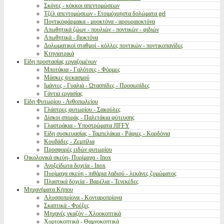
Σκόνες - κόκκοι απεντομώσεων
Τζέλ απεντομώσεων - Ετοιμόχρηστα δολώματα gel
Ποντικοφάρμακα - μυοκτόνα - αρουραιοκτόνα
Απωθητικά ζώων - πουλιών - ποντικών - φιδιών
Απωθητικά - βιοκτόνα
Δολωματικοί σταθμοί - κόλλες ποντικών - ποντικοπαγίδες
Κτηνιατρικά
Είδη προστασίας εργαζομένων
Μποτάκια - Γαλότσες - Φόρμες
Μάσκες ψεκασμού
Ιμάντες - Γυαλιά - Ωτασπίδες - Προσωπίδες
Γάντια εργασίας
Είδη Φυτωρίου - Ανθοπωλείου
Γλάστρες φυτωρίου - Σακούλες
Δίσκοι σποράς - Παλετάκια φύτευσης
Γλαστράκια - Υποστρώματα JIFFY
Είδη συσκευασίας - Ταμπελάκια - Ράφιες - Κορδόνια
Κουβάδες - Ζεμπίλια
Προσφορές ειδών φυτωρίου
Οικολογικά σκεύη- Πυρίμαχα - Inox
Ανοξείδωτα δοχεία - Inox
Πυρίμαχα σκεύη - πιθάρια λαδιού - λεκάνες ζυμώματος
Πλαστικά δοχεία - Βαρέλια - Τενεκέδες
Μηχανήματα Κήπου
Αλυσσοπρίονα - Κονταροπρίονα
Σκαπτικά - Φρέζες
Μηχανές γκαζόν - Χλοοκοπτικά
Χορτοκοπτικά - Θαμνοκοπτικά