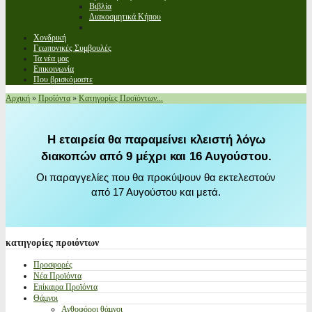
Βιβλία
Διακοσμητικά Κήπου
Χονδρική
Γεωπονικές Συμβουλές
Τα νέα μας
Επικοινωνία
Που βρισκόμαστε
Αρχική
»
Προϊόντα
»
Κατηγορίες Προϊόντων...
Η εταιρεία θα παραμείνει κλειστή λόγω
διακοπών από 9 μέχρι και 16 Αυγούστου.
Οι παραγγελίες που θα προκύψουν θα εκτελεστούν
από 17 Αυγούστου και μετά.
κατηγορίες
προιόντων
Προσφορές
Νέα Προϊόντα
Επίκαιρα Προϊόντα
Θάμνοι
Ανθοφόροι θάμνοι