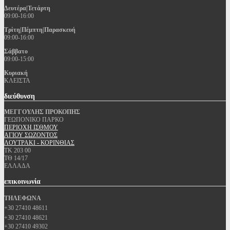
Δευτέρα|Τετάρτη
09:00-16:00
Τρίτη|Πέμπτη|Παρασκευή
09:00-16:00
Σάββατο
09:00-15:00
Κυριακή
ΚΛΕΙΣΤΑ
διεύθυνση
ΜΕΓΓΟΥΛΗΣ ΠΡΟΚΟΠΗΣ
ΓΕΩΠΟΝΙΚΟ ΠΑΡΚΟ
ΠΕΡΙΟΧΗ ΙΣΘΜΟΥ
ΑΓΙΟΥ ΣΩΖΟΝΤΟΣ
ΛΟΥΤΡΑΚΙ - ΚΟΡΙΝΘΙΑΣ
ΤΚ 203 00
ΤΘ 14/17
ΕΛΛΑΔΑ
επικοινωνία
ΤΗΛΕΦΩΝΑ
+30 27410 48611
+30 27410 48621
+30 27410 49302