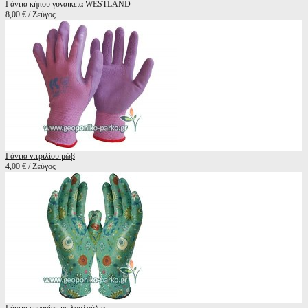
Γάντια κήπου γυναικεία WESTLAND
8,00 € / Ζεύγος
Γάντια νιτριλίου μώβ
4,00 € / Ζεύγος