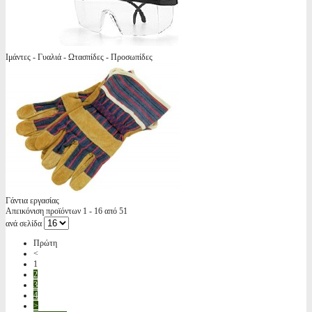
Ιμάντες - Γυαλιά - Ωτασπίδες - Προσωπίδες
Γάντια εργασίας
Απεικόνιση προϊόντων 1 - 16 από 51
ανά σελίδα
Πρώτη
<
1
2
3
4
>