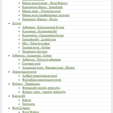
Θάμνοι μπορντούρας - Φυτά Φράχτες
Καρποφόροι θάμνοι - Superfoods
Θάμνοι σκιάς - Οξύφυλλα φυτά
Θάμνοι φυτά παραθαλάσσιων περιοχών
Προσφορές Θάμνων - Φυτών
Δέντρα
Ανθοφόρα - Καλλωπιστικά δέντρα
Κωνοφόρα - Κυπαρισσοειδή
Καρποφόρα - Οπωροφόρα δέντρα
Εσπεριδοειδή - Ξυνόδεντρα
Μίνι - Νάνα δεντράκια
Τροπικά φυτά - δένδρα
Προσφορές Δέντρων
Ανθόφυτα - Αρωματικά - Ετήσια
Ανθόφυτα - Πολυετή ανθοφόρα
Εποχιακά φυτά
Αρωματικά φυτά - Φαρμακευτικά - Βότανα
Αναρριχώμενα φυτά
Αειθαλή αναρριχώμενα φυτά
Φυλλοβόλα αναρριχώμενα φυτά
Φοίνικες - Χαμαίρωπες
Φοινικοειδή υψηλής ανάπτυξης
Φοίνικες νάνοι - χαμηλής ανάπτυξης
Κακτοειδή
Κάκτοι
Παχύφυτα
Φυτά Σχήματα
Φυτά Μπάλες