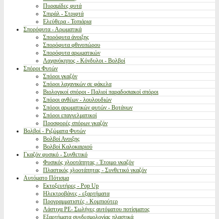
Πυραμίδες φυτά
Σπιράλ - Στριφτά
Ελεύθερα - Τοπιάρια
Σπορόφυτα - Αρωματικά
Σπορόφυτα άνοιξης
Σπορόφυτα φθινοπώρου
Σπορόφυτα αρωματικών
Λαχανόκηπος - Κόνδυλοι - Βολβοί
Σπόροι Φυτών
Σπόροι γκαζόν
Σπόροι λαχανικών σε φάκελα
Βιολογικοί σπόροι - Παλιοί παραδοσιακοί σπόροι
Σπόροι ανθέων - λουλουδιών
Σπόροι αρωματικών φυτών - Βοτάνων
Σπόροι επαγγελματικοί
Προσφορές σπόρων γκαζόν
Βολβοί - Ριζώματα Φυτών
Βολβοί Ανοιξης
Βολβοί Καλοκαιριού
Γκαζόν φυσικό - Συνθετικό
Φυσικός χλοοτάπητας - Έτοιμο γκαζόν
Πλαστικός χλοοτάπητας - Συνθετικό γκαζόν
Αυτόματο Πότισμα
Εκτοξευτήρες - Pop Up
Ηλεκτροβάνες - εξαρτήματα
Προγραμματιστές - Κομπιούτερ
Λάστιχα PE- Σωλήνες αυτόματου ποτίσματος
Εξαρτήματα συνδεσμολογίας πλαστικά