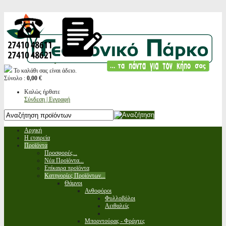
Το καλάθι σας είναι άδειο.
Σύνολο :
0,00 €
Καλώς ήρθατε
Σύνδεση | Εγγραφή
Αρχική
Η εταιρεία
Προϊόντα
Προσφορές...
Νέα Προϊόντα...
Επίκαιρα προϊόντα
Κατηγορίες Προϊόντων...
Θάμνοι
Ανθοφόροι
Φυλλοβόλοι
Αειθαλείς
Μπορντούρας - Φράχτες