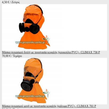
4,50 € / Ζεύγος
Μάσκα ψεκασμού διπλή με προστασία κεφαλής (κουκούλα PVC) - CLIMAX 756 P
70,00 € / Τεμάχιο
Μάσκα ψεκασμού μονή με προστασία κεφαλής (κάλυμα PVC) - CLIMAX 761 P