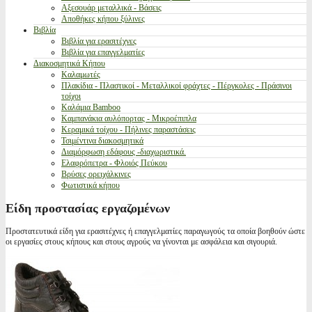
Αξεσουάρ μεταλλικά - Βάσεις
Αποθήκες κήπου ξύλινες
Βιβλία
Βιβλία για ερασιτέχνες
Βιβλία για επαγγελματίες
Διακοσμητικά Κήπου
Καλαμωτές
Πλακίδια - Πλαστικοί - Μεταλλικοί φράχτες - Πέργκολες - Πράσινοι
τοίχοι
Καλάμια Bamboo
Καμπανάκια αυλόπορτας - Μικροέπιπλα
Κεραμικά τοίχου - Πήλινες παραστάσεις
Τσιμέντινα διακοσμητικά
Διαμόρφωση εδάφους -διαχωριστικά.
Ελαφρόπετρα - Φλοιός Πεύκου
Βρύσες ορειχάλκινες
Φωτιστικά κήπου
Είδη προστασίας εργαζομένων
Προστατευτικά είδη για ερασιτέχνες ή επαγγελματίες παραγωγούς τα οποία βοηθούν ώστε
οι εργασίες στους κήπους και στους αγρούς να γίνονται με ασφάλεια και σιγουριά.