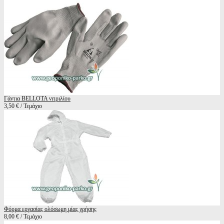
Γάντια BELLOTA νιτριλίου
3,50 € / Τεμάχιο
Φόρμα εργασίας ολόσωμη μίας χρήσης
8,00 € / Τεμάχιο