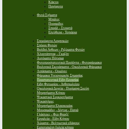
Κάκτοι
Παχύφυτα
Φυτά Σχήματα
Μπάλες
Πυραμίδες
Σπιράλ - Στριφτά
Ελεύθερα - Τοπιάρια
Σπορόφυτα Λαχανικών
Σπόροι Φυτών
Βολβοί Ανθεων - Ριζώματα Φυτών
Χλοοτάπητας - Γκαζόν
Αυτόματο Πότισμα
Φυτοπροστατευτικά Προϊόντα - Φυτοφάρμακα
Βιολογικά Σκευάσματα - Οικολογικά Φάρμακα
Λιπάσματα - Ορμόνες
Φάρμακα Υγειονομικής Σημασίας
Προστατευτικά Είδη Εργασίας
Είδη Φυτωρίου - Ανθοπωλείου
Οικολογικά Δοχεία - Πυρίμαχα Σκεύη
Μηχανήματα Κήπου
Ψεκαστικά Συγκροτήματα
Ψεκαστήρες
Μηχανήματα Ελαιοκομίας
Μουσαμάδες - Δίχτυα - Πανιά
Γλάστρες - Φερ Φορζέ
Εργαλεία - Είδη Κήπου
Χώματα - Βελτιωτικά εδάφους
Εμποτισμένη ξυλεία κήπου