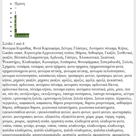
Πρώτη
<
1
2
3
4
>
Τελευταία
Σελίδα 1 από 4
Φυτώρια Κορινθίας, Φυτά Καρποφόρα, Δέντρα, Γλάστρες, Αυτόματο πότισμα, Κήπος,
Garden center, Κηποτεχνία Αρχιτεκτονική τοπίου, Θάμνοι, Ανθοφόρα, Γκαζόν, Συνθετικό,
γκαζόν, Βότσαλα,Ελαφρόπετρα, Αρδευση, Γάστρες, Χλοοκοπτικά, Σκαπτικά,
Ψεκαστήρες, Κλαδοφάγοι, Κωνοφόρα, Λιπάσματα, Φυτοφάρμακα, Εσπεριδοειδή, Ξυλεία,
Σχήματα, τοπιάρια, τοπιαρια, φυτά σχήματα, φυτα σχηματα, σχηματοποιημένα φυτά,
σχηματοποιημενα φυτα, φυτώρια αττικής, φυτωρια αττικης, φυτωρια πελοπονησσου,
φυτωρια πελοπονησσου, κατασκευές κήπων, προσφορές φυτών, προσφορες φυτων, φυτά
κήπου, μηχανές γκαζόν, μηχανες γκαζον, φρέζες, φρεζες, φρέζα, φρεζα, ψεκαστικά,
αρδευτικά, αρδευτικα, αυτόματο πότισμα, αυτοματο ποτισμα, αρδευτικά δίκτυα,
αρδευτικα δικτυα, πότισμα κήπου, ποτισμα κηπου, αυτόματα ποτιστικά, μπέκ, μπεκ, ποπ
απ, πόπ άπ, εκτοξευτήρες, εκτοξευτηρες, λάστιχα ποτίσματος, λαστιχα ποτισματος, κέντρα
κήπου, εμποτισμένη ξυλεία, εμποτισμενη ξυλεια, ξυλεία κήπου, ξυλεια κηπου, πέργκολες,
περγκολες, καφασωτά, καφασωτα, θάμνοι μπορντούρας, θαμνοι μπορντουρας, ανθοφόροι
θάμνοι, ανθοφοροι θαμνοι, γεωπονικά καταστήματα, γεωπονικα καταστηματα,
εγκυκλοπαίδεια φυτών, εγκυκλοπαιδεια φυτών, φωτο φυτων, φωτό φυτών, φωτογραφίες
φυτών, φωτογραφιες φυτων, οξύφυλλα, οξυφυλλα φυτα, χώμα, χωμα, τύρφη, τυρφη,
χούμος, χουμος, οργανική ουσία, οργανικη ουσια, κλαδεμένα φυτά, κλαδεμενα φυτα,
τσάπα, τσαπα, φτυάρι, φτυαρι, τσάπα, τσαπα, κλαδευτήρι, κλαδευτήρια, κλαδευτηρι,
ψαλίδια κλαδέματος, ψαλίδι κλαδέματος, ψαλιδι κλαδεματος, ψαλιδια κλαδεματος,
μπορντουροψάλιδα, μπορντουροψαλιδο, μεσηνέζα, μεσηνεζα, ακροκόπτης, ακροκόπτης,