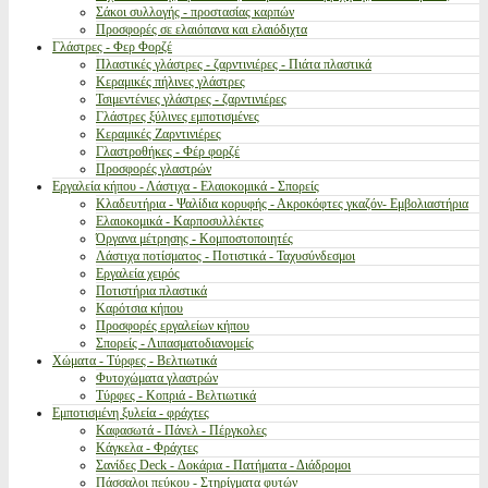
Σάκοι συλλογής - προστασίας καρπών
Προσφορές σε ελαιόπανα και ελαιόδιχτα
Γλάστρες - Φερ Φορζέ
Πλαστικές γλάστρες - ζαρντινιέρες - Πιάτα πλαστικά
Κεραμικές πήλινες γλάστρες
Τσιμεντένιες γλάστρες - ζαρντινιέρες
Γλάστρες ξύλινες εμποτισμένες
Κεραμικές Ζαρντινιέρες
Γλαστροθήκες - Φέρ φορζέ
Προσφορές γλαστρών
Εργαλεία κήπου - Λάστιχα - Ελαιοκομικά - Σπορείς
Κλαδευτήρια - Ψαλίδια κορυφής - Ακροκόφτες γκαζόν- Εμβολιαστήρια
Ελαιοκομικά - Καρποσυλλέκτες
Όργανα μέτρησης - Κομποστοποιητές
Λάστιχα ποτίσματος - Ποτιστικά - Ταχυσύνδεσμοι
Εργαλεία χειρός
Ποτιστήρια πλαστικά
Καρότσια κήπου
Προσφορές εργαλείων κήπου
Σπορείς - Λιπασματοδιανομείς
Χώματα - Τύρφες - Βελτιωτικά
Φυτοχώματα γλαστρών
Τύρφες - Κοπριά - Βελτιωτικά
Εμποτισμένη ξυλεία - φράχτες
Καφασωτά - Πάνελ - Πέργκολες
Κάγκελα - Φράχτες
Σανίδες Deck - Δοκάρια - Πατήματα - Διάδρομοι
Πάσσαλοι πεύκου - Στηρίγματα φυτών