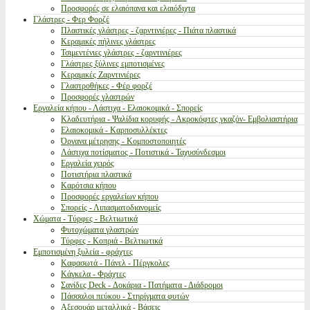
Προσφορές σε ελαιόπανα και ελαιόδιχτα
Γλάστρες - Φερ Φορζέ
Πλαστικές γλάστρες - ζαρντινιέρες - Πιάτα πλαστικά
Κεραμικές πήλινες γλάστρες
Τσιμεντένιες γλάστρες - ζαρντινιέρες
Γλάστρες ξύλινες εμποτισμένες
Κεραμικές Ζαρντινιέρες
Γλαστροθήκες - Φέρ φορζέ
Προσφορές γλαστρών
Εργαλεία κήπου - Λάστιχα - Ελαιοκομικά - Σπορείς
Κλαδευτήρια - Ψαλίδια κορυφής - Ακροκόφτες γκαζόν- Εμβολιαστήρια
Ελαιοκομικά - Καρποσυλλέκτες
Όργανα μέτρησης - Κομποστοποιητές
Λάστιχα ποτίσματος - Ποτιστικά - Ταχυσύνδεσμοι
Εργαλεία χειρός
Ποτιστήρια πλαστικά
Καρότσια κήπου
Προσφορές εργαλείων κήπου
Σπορείς - Λιπασματοδιανομείς
Χώματα - Τύρφες - Βελτιωτικά
Φυτοχώματα γλαστρών
Τύρφες - Κοπριά - Βελτιωτικά
Εμποτισμένη ξυλεία - φράχτες
Καφασωτά - Πάνελ - Πέργκολες
Κάγκελα - Φράχτες
Σανίδες Deck - Δοκάρια - Πατήματα - Διάδρομοι
Πάσσαλοι πεύκου - Στηρίγματα φυτών
Αξεσουάρ μεταλλικά - Βάσεις