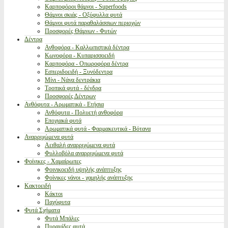
Καρποφόροι θάμνοι - Superfoods
Θάμνοι σκιάς - Οξύφυλλα φυτά
Θάμνοι φυτά παραθαλάσσιων περιοχών
Προσφορές Θάμνων - Φυτών
Δέντρα
Ανθοφόρα - Καλλωπιστικά δέντρα
Κωνοφόρα - Κυπαρισσοειδή
Καρποφόρα - Οπωροφόρα δέντρα
Εσπεριδοειδή - Ξυνόδεντρα
Μίνι - Νάνα δεντράκια
Τροπικά φυτά - δένδρα
Προσφορές Δέντρων
Ανθόφυτα - Αρωματικά - Ετήσια
Ανθόφυτα - Πολυετή ανθοφόρα
Εποχιακά φυτά
Αρωματικά φυτά - Φαρμακευτικά - Βότανα
Αναρριχώμενα φυτά
Αειθαλή αναρριχώμενα φυτά
Φυλλοβόλα αναρριχώμενα φυτά
Φοίνικες - Χαμαίρωπες
Φοινικοειδή υψηλής ανάπτυξης
Φοίνικες νάνοι - χαμηλής ανάπτυξης
Κακτοειδή
Κάκτοι
Παχύφυτα
Φυτά Σχήματα
Φυτά Μπάλες
Πυραμίδες φυτά