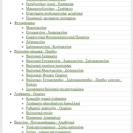
Εκτοξευτήρες νερού - Επιφανείας
Μικροεκτοξευτήρες - Σταλάκτες
Εξαρτήματα συνδεσμολογίας μεταλλικά
Προσφορές αυτόματου ποτίσματος
Φυτοφάρμακα
Μυκητοκτόνα
Εντομοκτόνα - Ακαρεοκτόνα
Ερασιτεχνικά Φυτοπροστατευτικά Προιόντα
Ζιζανιοκτόνα
Σαλιγκαροκτόνα - Κοχλιοκτόνα
Βιολογικά φάρμακα - Παγίδες
Βιολογικά Λιπάσματα
Βιολογικά Εντομοκτόνα - Ακαρεοκτόνα - Σαλιγκαροκτόνα
Βιολογικά προιόντα προστασίας
Βιολογικά Μυκητοκτόνα - Ζιζανιοκτόνα
Βιολογικές Φυτικές Ορμόνες
Βιολογικές Εντομοπαγίδες - Σαλιγκαροπαγίδες - Παγίδες ερπετών -
Κόλλες
Σκευάσματα βιολογικά για απεντομώσεις
Λιπάσματα - Ορμόνες
Κοκκώδη χημικά λιπάσματα
Λιπάσματα υδατοδιαλυτά διαφυλλικά
Ρυθμιστές ανάπτυξης - Ορμόνες
Βελτιωτικά φυτών
Προσφορές λιπασμάτων
Βιοκτόνα - Ποντικοφάρμακα - Απωθητικά
Υγρά απεντομώσεων - Σπρέυ καπνογόνα
Σκόνες - κόκκοι απεντομώσεων