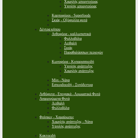
Χαμηλής μπορντούρας
Υψηλής μπορντούρας
Καρποφόροι - Superfoods
Σκιάς - Οξύφυλλα φυτά
Δέντρα κήπου
Ανθοφόρα - καλλωπιστικά
Φυλλοβόλα
Αειθαλή
Σκιάς
Παραθαλάσσιων περιοχών
Κωνοφόρα - Κυπαρισσοειδή
Υψηλής ανάπτυξης
Χαμηλής ανάπτυξης
Μίνι - Νάνα
Εσπεριδοειδή - Ξυνόδεντρα
Ανθόφυτα - Εποχιακά - Αρωματικά Φυτά
Αναρριχώμενα Φυτά
Αειθαλή
Φυλλοβόλα
Φοίνικες - Χαμαίρωπες
Χαμηλής ανάπτυξης - Νάνα
Υψηλής ανάπτυξης
Κακτοειδή