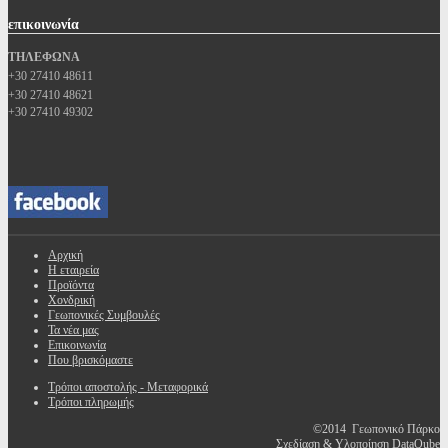
επικοινωνία
ΤΗΛΕΦΩΝΑ
+30 27410 48611
+30 27410 48621
+30 27410 49302
Αρχική
Η εταιρεία
Προϊόντα
Χονδρική
Γεωπονικές Συμβουλές
Τα νέα μας
Επικοινωνία
Που βρισκόμαστε
Τρόποι αποστολής - Μεταφορικά
Τρόποι πληρωμής
©2014 Γεωπονικό Πάρκο
Σχεδίαση & Υλοποίηση DataQube