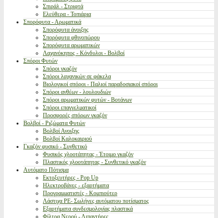
Σπιράλ - Στριφτά
Ελεύθερα - Τοπιάρια
Σπορόφυτα - Αρωματικά
Σπορόφυτα άνοιξης
Σπορόφυτα φθινοπώρου
Σπορόφυτα αρωματικών
Λαχανόκηπος - Κόνδυλοι - Βολβοί
Σπόροι Φυτών
Σπόροι γκαζόν
Σπόροι λαχανικών σε φάκελα
Βιολογικοί σπόροι - Παλιοί παραδοσιακοί σπόροι
Σπόροι ανθέων - λουλουδιών
Σπόροι αρωματικών φυτών - Βοτάνων
Σπόροι επαγγελματικοί
Προσφορές σπόρων γκαζόν
Βολβοί - Ριζώματα Φυτών
Βολβοί Ανοιξης
Βολβοί Καλοκαιριού
Γκαζόν φυσικό - Συνθετικό
Φυσικός χλοοτάπητας - Έτοιμο γκαζόν
Πλαστικός χλοοτάπητας - Συνθετικό γκαζόν
Αυτόματο Πότισμα
Εκτοξευτήρες - Pop Up
Ηλεκτροβάνες - εξαρτήματα
Προγραμματιστές - Κομπιούτερ
Λάστιχα PE- Σωλήνες αυτόματου ποτίσματος
Εξαρτήματα συνδεσμολογίας πλαστικά
Φίλτρα Νερού - Λιπαντήρες