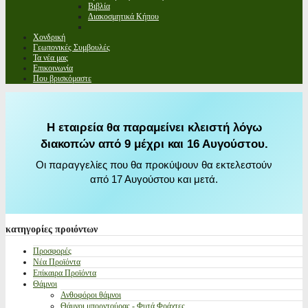
Βιβλία
Διακοσμητικά Κήπου
Χονδρική
Γεωπονικές Συμβουλές
Τα νέα μας
Επικοινωνία
Που βρισκόμαστε
Η εταιρεία θα παραμείνει κλειστή λόγω
διακοπών από 9 μέχρι και 16 Αυγούστου.
Οι παραγγελίες που θα προκύψουν θα εκτελεστούν
από 17 Αυγούστου και μετά.
κατηγορίες
προιόντων
Προσφορές
Νέα Προϊόντα
Επίκαιρα Προϊόντα
Θάμνοι
Ανθοφόροι θάμνοι
Θάμνοι μπορντούρας - Φυτά Φράχτες