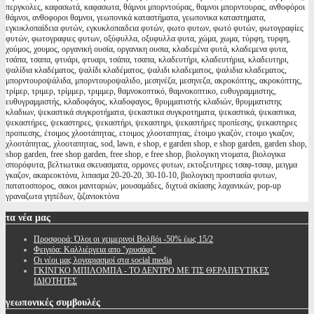
περγκολες, καφασωτά, καφασωτα, θάμνοι μπορντούρας, θαμνοι μπορντουρας, ανθοφόροι
θάμνοι, ανθοφοροι θαμνοι, γεωπονικά καταστήματα, γεωπονικα καταστηματα,
εγκυκλοπαίδεια φυτών, εγκυκλοπαιδεια φυτών, φωτο φυτων, φωτό φυτών, φωτογραφίες
φυτών, φωτογραφιες φυτων, οξύφυλλα, οξυφυλλα φυτα, χώμα, χωμα, τύρφη, τυρφη,
χούμος, χουμος, οργανική ουσία, οργανικη ουσια, κλαδεμένα φυτά, κλαδεμενα φυτα,
τσάπα, τσαπα, φτυάρι, φτυαρι, τσάπα, τσαπα, κλαδευτήρι, κλαδευτήρια, κλαδευτηρι,
ψαλίδια κλαδέματος, ψαλίδι κλαδέματος, ψαλιδι κλαδεματος, ψαλιδια κλαδεματος,
μπορντουροψάλιδα, μπορντουροψαλιδο, μεσηνέζα, μεσηνεζα, ακροκόπτης, ακροκόπτης,
τρίμερ, τριμερ, τρίμμερ, τριμμερ, θαμνοκοπτικό, θαμνοκοπτικο, ευθυγραμμιστης,
ευθυγραμμιστής, κλαδοφάγος, κλαδοφαγος, θρυμματιστής κλαδιών, θρυμματιστης
κλαδιων, ψεκαστικά συγκροτήματα, ψεκαστικα συγκροτηματα, ψεκαστικά, ψεκαστικα,
ψεκαστήρες, ψεκαστηρες, ψεκαστήρι, ψεκαστηρι, ψεκαστήρες προπίεσης, ψεκαστηρες
προπιεσης, έτοιμος χλοοτάπητας, ετοιμος χλοοταπητας, έτοιμο γκαζόν, ετοιμο γκαζον,
χλοοτάπητας, χλοοταπητας, sod, lawn, e shop, e garden shop, e shop garden, garden shop,
shop garden, free shop garden, free shop, e free shop, βιολογικη ντοματα, βιολογικα
σπορόφυτα, βελτιωτικα σκευασματα, ορμονες φυτων, εκτοξευτηρες τσαφ-τσαφ, μειγμα
γκαζον, ακαρεοκτόνα, λιπασμα 20-20-20, 30-10-10, βιολογικη προστασία φυτων,
πατατοσπορος, σακοι μανιταριών, μουσαμάδες, διχτυά σκίασης λαχανικών, pop-up
γραναζωτα γηπέδων, ζιζανιοκτόνα
τα
νέα μας
Προσφορά: Όλοι οι χειμερινοί Βολβόι -50% έως 15/2
Φειγιόα: Καλλιέργεια απο ''χρυσάφι''
Oι νέοι μας λογαριασμοί στα social media
ΓΚΙΝΓΚΟ ΜΠΙΛΟΜΠΑ - ΤΟ ΔΕΝΤΡΟ ΜΕ ΤΙΣ ΘΕΡΑΠΕΥΤΙΚΕΣ
ΙΔΙΟΤΗΤΕΣ
γεωπονικές
συμβουλές