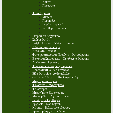
Κάκτοι
Παχύφυτα
Φυτά Σχήματα
Μπάλες
Πυραμίδες
Σπιράλ - Στριφτά
Ελεύθερα - Τοπιάρια
Σπορόφυτα Λαχανικών
Σπόροι Φυτών
Βολβοί Ανθεων - Ριζώματα Φυτών
Χλοοτάπητας - Γκαζόν
Αυτόματο Πότισμα
Φυτοπροστατευτικά Προϊόντα - Φυτοφάρμακα
Βιολογικά Σκευάσματα - Οικολογικά Φάρμακα
Λιπάσματα - Ορμόνες
Φάρμακα Υγειονομικής Σημασίας
Προστατευτικά Είδη Εργασίας
Είδη Φυτωρίου - Ανθοπωλείου
Οικολογικά Δοχεία - Πυρίμαχα Σκεύη
Μηχανήματα Κήπου
Ψεκαστικά Συγκροτήματα
Ψεκαστήρες
Μηχανήματα Ελαιοκομίας
Μουσαμάδες - Δίχτυα - Πανιά
Γλάστρες - Φερ Φορζέ
Εργαλεία - Είδη Κήπου
Χώματα - Βελτιωτικά εδάφους
Εμποτισμένη ξυλεία κήπου