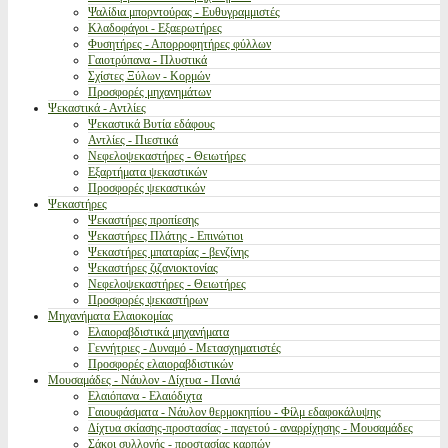
Ψαλίδια μπορντούρας - Ευθυγραμμιστές
Κλαδοφάγοι - Εξαερωτήρες
Φυσητήρες - Απορροφητήρες φύλλων
Γαιοτρύπανα - Πλυστικά
Σχίστες Ξύλων - Κορμών
Προσφορές μηχανημάτων
Ψεκαστικά - Αντλίες
Ψεκαστικά Βυτία εδάφους
Αντλίες - Πιεστικά
Νεφελοψεκαστήρες - Θειωτήρες
Εξαρτήματα ψεκαστικών
Προσφορές ψεκαστικών
Ψεκαστήρες
Ψεκαστήρες προπίεσης
Ψεκαστήρες Πλάτης - Επινώτιοι
Ψεκαστήρες μπαταρίας - βενζίνης
Ψεκαστήρες ζιζανιοκτονίας
Νεφελοψεκαστήρες - Θειωτήρες
Προσφορές ψεκαστήρων
Μηχανήματα Ελαιοκομίας
Ελαιοραβδιστικά μηχανήματα
Γεννήτριες - Δυναμό - Μετασχηματιστές
Προσφορές ελαιοραβδιστικών
Μουσαμάδες - Νάυλον - Δίχτυα - Πανιά
Ελαιόπανα - Ελαιόδιχτα
Γαιουφάσματα - Νάυλον θερμοκηπίου - Φίλμ εδαφοκάλυψης
Δίχτυα σκίασης-προστασίας - παγετού - αναρρίχησης - Μουσαμάδες
Σάκοι συλλογής - προστασίας καρπών