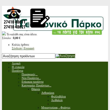
Το καλάθι σας είναι άδειο.
Σύνολο :
0,00 €
Καλώς ήρθατε
Σύνδεση | Εγγραφή
Αρχική
Η εταιρεία
Προϊόντα
Προσφορές...
Νέα Προϊόντα...
Επίκαιρα προϊόντα
Κατηγορίες Προϊόντων...
Θάμνοι
Ανθοφόροι
Φυλλοβόλοι
Αειθαλείς
Μπορντούρας - Φράχτες