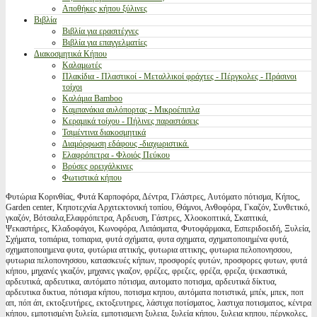
Αποθήκες κήπου ξύλινες
Βιβλία
Βιβλία για ερασιτέχνες
Βιβλία για επαγγελματίες
Διακοσμητικά Κήπου
Καλαμωτές
Πλακίδια - Πλαστικοί - Μεταλλικοί φράχτες - Πέργκολες - Πράσινοι
τοίχοι
Καλάμια Bamboo
Καμπανάκια αυλόπορτας - Μικροέπιπλα
Κεραμικά τοίχου - Πήλινες παραστάσεις
Τσιμέντινα διακοσμητικά
Διαμόρφωση εδάφους -διαχωριστικά.
Ελαφρόπετρα - Φλοιός Πεύκου
Βρύσες ορειχάλκινες
Φωτιστικά κήπου
Φυτώρια Κορινθίας, Φυτά Καρποφόρα, Δέντρα, Γλάστρες, Αυτόματο πότισμα, Κήπος,
Garden center, Κηποτεχνία Αρχιτεκτονική τοπίου, Θάμνοι, Ανθοφόρα, Γκαζόν, Συνθετικό,
γκαζόν, Βότσαλα,Ελαφρόπετρα, Αρδευση, Γάστρες, Χλοοκοπτικά, Σκαπτικά,
Ψεκαστήρες, Κλαδοφάγοι, Κωνοφόρα, Λιπάσματα, Φυτοφάρμακα, Εσπεριδοειδή, Ξυλεία,
Σχήματα, τοπιάρια, τοπιαρια, φυτά σχήματα, φυτα σχηματα, σχηματοποιημένα φυτά,
σχηματοποιημενα φυτα, φυτώρια αττικής, φυτωρια αττικης, φυτωρια πελοπονησσου,
φυτωρια πελοπονησσου, κατασκευές κήπων, προσφορές φυτών, προσφορες φυτων, φυτά
κήπου, μηχανές γκαζόν, μηχανες γκαζον, φρέζες, φρεζες, φρέζα, φρεζα, ψεκαστικά,
αρδευτικά, αρδευτικα, αυτόματο πότισμα, αυτοματο ποτισμα, αρδευτικά δίκτυα,
αρδευτικα δικτυα, πότισμα κήπου, ποτισμα κηπου, αυτόματα ποτιστικά, μπέκ, μπεκ, ποπ
απ, πόπ άπ, εκτοξευτήρες, εκτοξευτηρες, λάστιχα ποτίσματος, λαστιχα ποτισματος, κέντρα
κήπου, εμποτισμένη ξυλεία, εμποτισμενη ξυλεια, ξυλεία κήπου, ξυλεια κηπου, πέργκολες,