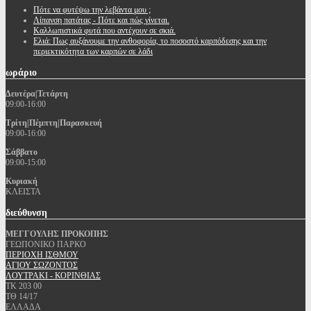
Πότε να φυτέψω την λεβάντα μου ;
Λίπανση πατάτας - Πότε και πώς γίνεται.
Καλλωπιστικά φυτά που αντέχουν σε σκιά.
Ελιά: Πως αυξάνουμε την ανθοφορία, το ποσοστό καρπόδεσης και την
περιεκτικότητα των καρπών σε λάδι
ωράριο
Δευτέρα|Τετάρτη
09:00-16:00
Τρίτη|Πέμπτη|Παρασκευή
09:00-16:00
Σάββατο
09:00-15:00
Κυριακή
ΚΛΕΙΣΤΑ
διεύθυνση
ΜΕΓΓΟΥΛΗΣ ΠΡΟΚΟΠΗΣ
ΓΕΩΠΟΝΙΚΟ ΠΑΡΚΟ
ΠΕΡΙΟΧΗ ΙΣΘΜΟΥ
ΑΓΙΟΥ ΣΩΖΟΝΤΟΣ
ΛΟΥΤΡΑΚΙ - ΚΟΡΙΝΘΙΑΣ
ΤΚ 203 00
ΤΘ 14/17
ΕΛΛΑΔΑ