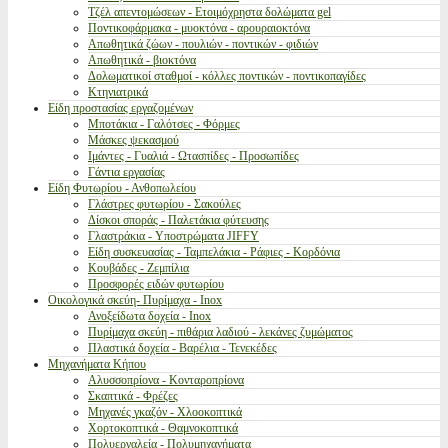
Τζέλ απεντομώσεων - Ετοιμόχρηστα δολώματα gel
Ποντικοφάρμακα - μυοκτόνα - αρουραιοκτόνα
Απωθητικά ζώων - πουλιών - ποντικών - φιδιών
Απωθητικά - βιοκτόνα
Δολωματικοί σταθμοί - κόλλες ποντικών - ποντικοπαγίδες
Κτηνιατρικά
Είδη προστασίας εργαζομένων
Μποτάκια - Γαλότσες - Φόρμες
Μάσκες ψεκασμού
Ιμάντες - Γυαλιά - Ωτασπίδες - Προσωπίδες
Γάντια εργασίας
Είδη Φυτωρίου - Ανθοπωλείου
Γλάστρες φυτωρίου - Σακούλες
Δίσκοι σποράς - Παλετάκια φύτευσης
Γλαστράκια - Υποστρώματα JIFFY
Είδη συσκευασίας - Ταμπελάκια - Ράφιες - Κορδόνια
Κουβάδες - Ζεμπίλια
Προσφορές ειδών φυτωρίου
Οικολογικά σκεύη- Πυρίμαχα - Inox
Ανοξείδωτα δοχεία - Inox
Πυρίμαχα σκεύη - πιθάρια λαδιού - λεκάνες ζυμώματος
Πλαστικά δοχεία - Βαρέλια - Τενεκέδες
Μηχανήματα Κήπου
Αλυσσοπρίονα - Κονταροπρίονα
Σκαπτικά - Φρέζες
Μηχανές γκαζόν - Χλοοκοπτικά
Χορτοκοπτικά - Θαμνοκοπτικά
Πολυεργαλεία - Πολυμηχανήματα