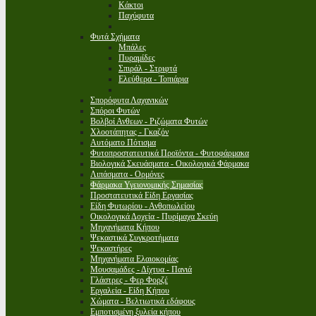
Κάκτοι
Παχύφυτα
Φυτά Σχήματα
Μπάλες
Πυραμίδες
Σπιράλ - Στριφτά
Ελεύθερα - Τοπιάρια
Σπορόφυτα Λαχανικών
Σπόροι Φυτών
Βολβοί Ανθεων - Ριζώματα Φυτών
Χλοοτάπητας - Γκαζόν
Αυτόματο Πότισμα
Φυτοπροστατευτικά Προϊόντα - Φυτοφάρμακα
Βιολογικά Σκευάσματα - Οικολογικά Φάρμακα
Λιπάσματα - Ορμόνες
Φάρμακα Υγειονομικής Σημασίας
Προστατευτικά Είδη Εργασίας
Είδη Φυτωρίου - Ανθοπωλείου
Οικολογικά Δοχεία - Πυρίμαχα Σκεύη
Μηχανήματα Κήπου
Ψεκαστικά Συγκροτήματα
Ψεκαστήρες
Μηχανήματα Ελαιοκομίας
Μουσαμάδες - Δίχτυα - Πανιά
Γλάστρες - Φερ Φορζέ
Εργαλεία - Είδη Κήπου
Χώματα - Βελτιωτικά εδάφους
Εμποτισμένη ξυλεία κήπου