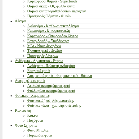
Καρποφόροι θάμνοι - Superfoods
Θάμνοι σκιάς - Οξύφυλλα φυτά
Θάμνοι φυτά παραθαλάσσιων περιοχών
Προσφορές Θάμνων - Φυτών
Δέντρα
Ανθοφόρα - Καλλωπιστικά δέντρα
Κωνοφόρα - Κυπαρισσοειδή
Καρποφόρα - Οπωροφόρα δέντρα
Εσπεριδοειδή - Ξυνόδεντρα
Μίνι - Νάνα δεντράκια
Τροπικά φυτά - δένδρα
Προσφορές Δέντρων
Ανθόφυτα - Αρωματικά - Ετήσια
Ανθόφυτα - Πολυετή ανθοφόρα
Εποχιακά φυτά
Αρωματικά φυτά - Φαρμακευτικά - Βότανα
Αναρριχώμενα φυτά
Αειθαλή αναρριχώμενα φυτά
Φυλλοβόλα αναρριχώμενα φυτά
Φοίνικες - Χαμαίρωπες
Φοινικοειδή υψηλής ανάπτυξης
Φοίνικες νάνοι - χαμηλής ανάπτυξης
Κακτοειδή
Κάκτοι
Παχύφυτα
Φυτά Σχήματα
Φυτά Μπάλες
Πυραμίδες φυτά