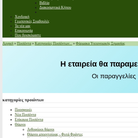
Βιβλία
Διακοσμητικά Κήπου
Χονδρική
Γεωπονικές Συμβουλές
Τα νέα μας
Επικοινωνία
Που βρισκόμαστε
Αρχική
»
Προϊόντα
»
Κατηγορίες Προϊόντων...
»
Φάρμακα Υγειονομικής Σημασίας
Η εταιρεία θα παραμε
Οι παραγγελίες
κατηγορίες
προιόντων
Προσφορές
Νέα Προϊόντα
Επίκαιρα Προϊόντα
Θάμνοι
Ανθοφόροι θάμνοι
Θάμνοι μπορντούρας - Φυτά Φράχτες