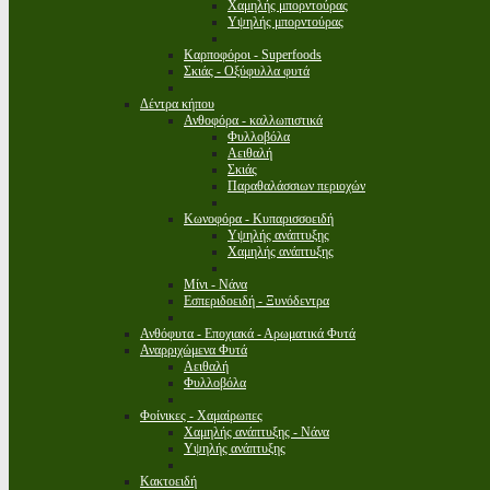
Χαμηλής μπορντούρας
Υψηλής μπορντούρας
Καρποφόροι - Superfoods
Σκιάς - Οξύφυλλα φυτά
Δέντρα κήπου
Ανθοφόρα - καλλωπιστικά
Φυλλοβόλα
Αειθαλή
Σκιάς
Παραθαλάσσιων περιοχών
Κωνοφόρα - Κυπαρισσοειδή
Υψηλής ανάπτυξης
Χαμηλής ανάπτυξης
Μίνι - Νάνα
Εσπεριδοειδή - Ξυνόδεντρα
Ανθόφυτα - Εποχιακά - Αρωματικά Φυτά
Αναρριχώμενα Φυτά
Αειθαλή
Φυλλοβόλα
Φοίνικες - Χαμαίρωπες
Χαμηλής ανάπτυξης - Νάνα
Υψηλής ανάπτυξης
Κακτοειδή