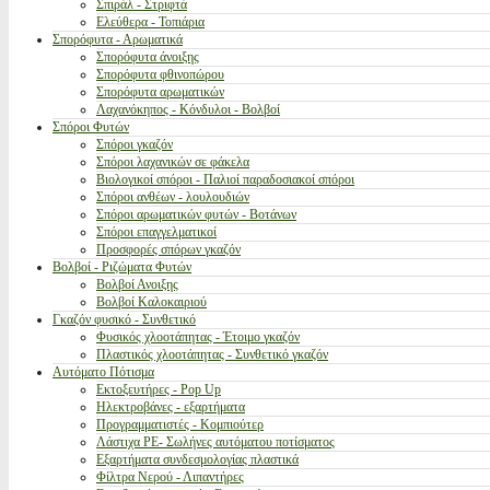
Σπιράλ - Στριφτά
Ελεύθερα - Τοπιάρια
Σπορόφυτα - Αρωματικά
Σπορόφυτα άνοιξης
Σπορόφυτα φθινοπώρου
Σπορόφυτα αρωματικών
Λαχανόκηπος - Κόνδυλοι - Βολβοί
Σπόροι Φυτών
Σπόροι γκαζόν
Σπόροι λαχανικών σε φάκελα
Βιολογικοί σπόροι - Παλιοί παραδοσιακοί σπόροι
Σπόροι ανθέων - λουλουδιών
Σπόροι αρωματικών φυτών - Βοτάνων
Σπόροι επαγγελματικοί
Προσφορές σπόρων γκαζόν
Βολβοί - Ριζώματα Φυτών
Βολβοί Ανοιξης
Βολβοί Καλοκαιριού
Γκαζόν φυσικό - Συνθετικό
Φυσικός χλοοτάπητας - Έτοιμο γκαζόν
Πλαστικός χλοοτάπητας - Συνθετικό γκαζόν
Αυτόματο Πότισμα
Εκτοξευτήρες - Pop Up
Ηλεκτροβάνες - εξαρτήματα
Προγραμματιστές - Κομπιούτερ
Λάστιχα PE- Σωλήνες αυτόματου ποτίσματος
Εξαρτήματα συνδεσμολογίας πλαστικά
Φίλτρα Νερού - Λιπαντήρες