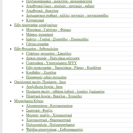
Ποντικοφάρμακα - μυοκτόνα - αρουραιοκτόνα
Απωθητικά ζώων - πουλιών - ποντικών - φιδιών
Απωθητικά - βιοκτόνα
Δολωματικοί σταθμοί - κόλλες ποντικών - ποντικοπαγίδες
Κτηνιατρικά
Είδη προστασίας εργαζομένων
Μποτάκια - Γαλότσες - Φόρμες
Μάσκες ψεκασμού
Ιμάντες - Γυαλιά - Ωτασπίδες - Προσωπίδες
Γάντια εργασίας
Είδη Φυτωρίου - Ανθοπωλείου
Γλάστρες φυτωρίου - Σακούλες
Δίσκοι σποράς - Παλετάκια φύτευσης
Γλαστράκια - Υποστρώματα JIFFY
Είδη συσκευασίας - Ταμπελάκια - Ράφιες - Κορδόνια
Κουβάδες - Ζεμπίλια
Προσφορές ειδών φυτωρίου
Οικολογικά σκεύη- Πυρίμαχα - Inox
Ανοξείδωτα δοχεία - Inox
Πυρίμαχα σκεύη - πιθάρια λαδιού - λεκάνες ζυμώματος
Πλαστικά δοχεία - Βαρέλια - Τενεκέδες
Μηχανήματα Κήπου
Αλυσσοπρίονα - Κονταροπρίονα
Σκαπτικά - Φρέζες
Μηχανές γκαζόν - Χλοοκοπτικά
Χορτοκοπτικά - Θαμνοκοπτικά
Πολυεργαλεία - Πολυμηχανήματα
Ψαλίδια μπορντούρας - Ευθυγραμμιστές