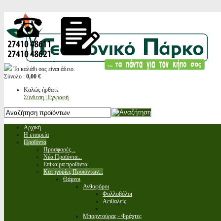
Το καλάθι σας είναι άδειο.
Σύνολο :
0,00 €
Καλώς ήρθατε
Σύνδεση | Εγγραφή
Αρχική
Η εταιρεία
Προϊόντα
Προσφορές...
Νέα Προϊόντα...
Επίκαιρα προϊόντα
Κατηγορίες Προϊόντων...
Θάμνοι
Ανθοφόροι
Φυλλοβόλοι
Αειθαλείς
Μπορντούρας - Φράχτες