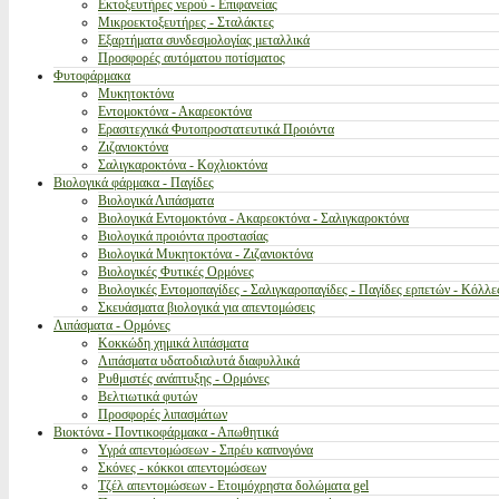
Εκτοξευτήρες νερού - Επιφανείας
Μικροεκτοξευτήρες - Σταλάκτες
Εξαρτήματα συνδεσμολογίας μεταλλικά
Προσφορές αυτόματου ποτίσματος
Φυτοφάρμακα
Μυκητοκτόνα
Εντομοκτόνα - Ακαρεοκτόνα
Ερασιτεχνικά Φυτοπροστατευτικά Προιόντα
Ζιζανιοκτόνα
Σαλιγκαροκτόνα - Κοχλιοκτόνα
Βιολογικά φάρμακα - Παγίδες
Βιολογικά Λιπάσματα
Βιολογικά Εντομοκτόνα - Ακαρεοκτόνα - Σαλιγκαροκτόνα
Βιολογικά προιόντα προστασίας
Βιολογικά Μυκητοκτόνα - Ζιζανιοκτόνα
Βιολογικές Φυτικές Ορμόνες
Βιολογικές Εντομοπαγίδες - Σαλιγκαροπαγίδες - Παγίδες ερπετών - Κόλλε
Σκευάσματα βιολογικά για απεντομώσεις
Λιπάσματα - Ορμόνες
Κοκκώδη χημικά λιπάσματα
Λιπάσματα υδατοδιαλυτά διαφυλλικά
Ρυθμιστές ανάπτυξης - Ορμόνες
Βελτιωτικά φυτών
Προσφορές λιπασμάτων
Βιοκτόνα - Ποντικοφάρμακα - Απωθητικά
Υγρά απεντομώσεων - Σπρέυ καπνογόνα
Σκόνες - κόκκοι απεντομώσεων
Τζέλ απεντομώσεων - Ετοιμόχρηστα δολώματα gel