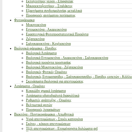
Εκτοξευτήρες νερού - Επιφανείας
Μικροεκτοξευτήρες - Σταλάκτες
Εξαρτήματα συνδεσμολογίας μεταλλικά
Προσφορές αυτόματου ποτίσματος
Φυτοφάρμακα
Μυκητοκτόνα
Εντομοκτόνα - Ακαρεοκτόνα
Ερασιτεχνικά Φυτοπροστατευτικά Προιόντα
Ζιζανιοκτόνα
Σαλιγκαροκτόνα - Κοχλιοκτόνα
Βιολογικά φάρμακα - Παγίδες
Βιολογικά Λιπάσματα
Βιολογικά Εντομοκτόνα - Ακαρεοκτόνα - Σαλιγκαροκτόνα
Βιολογικά προιόντα προστασίας
Βιολογικά Μυκητοκτόνα - Ζιζανιοκτόνα
Βιολογικές Φυτικές Ορμόνες
Βιολογικές Εντομοπαγίδες - Σαλιγκαροπαγίδες - Παγίδες ερπετών - Κόλλε
Σκευάσματα βιολογικά για απεντομώσεις
Λιπάσματα - Ορμόνες
Κοκκώδη χημικά λιπάσματα
Λιπάσματα υδατοδιαλυτά διαφυλλικά
Ρυθμιστές ανάπτυξης - Ορμόνες
Βελτιωτικά φυτών
Προσφορές λιπασμάτων
Βιοκτόνα - Ποντικοφάρμακα - Απωθητικά
Υγρά απεντομώσεων - Σπρέυ καπνογόνα
Σκόνες - κόκκοι απεντομώσεων
Τζέλ απεντομώσεων - Ετοιμόχρηστα δολώματα gel