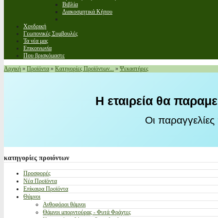
Βιβλία
Διακοσμητικά Κήπου
Χονδρική
Γεωπονικές Συμβουλές
Τα νέα μας
Επικοινωνία
Που βρισκόμαστε
Αρχική
»
Προϊόντα
»
Κατηγορίες Προϊόντων...
»
Ψεκαστήρες
Η εταιρεία θα παραμε
Οι παραγγελίες
κατηγορίες
προιόντων
Προσφορές
Νέα Προϊόντα
Επίκαιρα Προϊόντα
Θάμνοι
Ανθοφόροι θάμνοι
Θάμνοι μπορντούρας - Φυτά Φράχτες