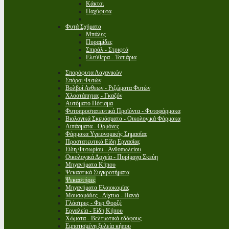
Κάκτοι
Παχύφυτα
Φυτά Σχήματα
Μπάλες
Πυραμίδες
Σπιράλ - Στριφτά
Ελεύθερα - Τοπιάρια
Σπορόφυτα Λαχανικών
Σπόροι Φυτών
Βολβοί Ανθεων - Ριζώματα Φυτών
Χλοοτάπητας - Γκαζόν
Αυτόματο Πότισμα
Φυτοπροστατευτικά Προϊόντα - Φυτοφάρμακα
Βιολογικά Σκευάσματα - Οικολογικά Φάρμακα
Λιπάσματα - Ορμόνες
Φάρμακα Υγειονομικής Σημασίας
Προστατευτικά Είδη Εργασίας
Είδη Φυτωρίου - Ανθοπωλείου
Οικολογικά Δοχεία - Πυρίμαχα Σκεύη
Μηχανήματα Κήπου
Ψεκαστικά Συγκροτήματα
Ψεκαστήρες
Μηχανήματα Ελαιοκομίας
Μουσαμάδες - Δίχτυα - Πανιά
Γλάστρες - Φερ Φορζέ
Εργαλεία - Είδη Κήπου
Χώματα - Βελτιωτικά εδάφους
Εμποτισμένη ξυλεία κήπου