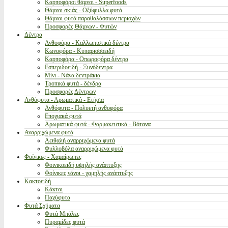
Καρποφόροι θάμνοι - Superfoods
Θάμνοι σκιάς - Οξύφυλλα φυτά
Θάμνοι φυτά παραθαλάσσιων περιοχών
Προσφορές Θάμνων - Φυτών
Δέντρα
Ανθοφόρα - Καλλωπιστικά δέντρα
Κωνοφόρα - Κυπαρισσοειδή
Καρποφόρα - Οπωροφόρα δέντρα
Εσπεριδοειδή - Ξυνόδεντρα
Μίνι - Νάνα δεντράκια
Τροπικά φυτά - δένδρα
Προσφορές Δέντρων
Ανθόφυτα - Αρωματικά - Ετήσια
Ανθόφυτα - Πολυετή ανθοφόρα
Εποχιακά φυτά
Αρωματικά φυτά - Φαρμακευτικά - Βότανα
Αναρριχώμενα φυτά
Αειθαλή αναρριχώμενα φυτά
Φυλλοβόλα αναρριχώμενα φυτά
Φοίνικες - Χαμαίρωπες
Φοινικοειδή υψηλής ανάπτυξης
Φοίνικες νάνοι - χαμηλής ανάπτυξης
Κακτοειδή
Κάκτοι
Παχύφυτα
Φυτά Σχήματα
Φυτά Μπάλες
Πυραμίδες φυτά