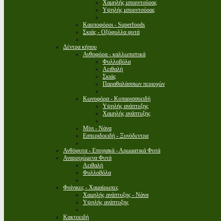
Χαμηλής μπορντούρας
Υψηλής μπορντούρας
Καρποφόροι - Superfoods
Σκιάς - Οξύφυλλα φυτά
Δέντρα κήπου
Ανθοφόρα - καλλωπιστικά
Φυλλοβόλα
Αειθαλή
Σκιάς
Παραθαλάσσιων περιοχών
Κωνοφόρα - Κυπαρισσοειδή
Υψηλής ανάπτυξης
Χαμηλής ανάπτυξης
Μίνι - Νάνα
Εσπεριδοειδή - Ξυνόδεντρα
Ανθόφυτα - Εποχιακά - Αρωματικά Φυτά
Αναρριχώμενα Φυτά
Αειθαλή
Φυλλοβόλα
Φοίνικες - Χαμαίρωπες
Χαμηλής ανάπτυξης - Νάνα
Υψηλής ανάπτυξης
Κακτοειδή