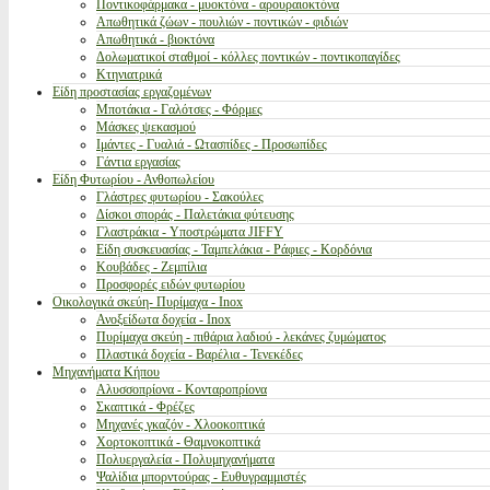
Ποντικοφάρμακα - μυοκτόνα - αρουραιοκτόνα
Απωθητικά ζώων - πουλιών - ποντικών - φιδιών
Απωθητικά - βιοκτόνα
Δολωματικοί σταθμοί - κόλλες ποντικών - ποντικοπαγίδες
Κτηνιατρικά
Είδη προστασίας εργαζομένων
Μποτάκια - Γαλότσες - Φόρμες
Μάσκες ψεκασμού
Ιμάντες - Γυαλιά - Ωτασπίδες - Προσωπίδες
Γάντια εργασίας
Είδη Φυτωρίου - Ανθοπωλείου
Γλάστρες φυτωρίου - Σακούλες
Δίσκοι σποράς - Παλετάκια φύτευσης
Γλαστράκια - Υποστρώματα JIFFY
Είδη συσκευασίας - Ταμπελάκια - Ράφιες - Κορδόνια
Κουβάδες - Ζεμπίλια
Προσφορές ειδών φυτωρίου
Οικολογικά σκεύη- Πυρίμαχα - Inox
Ανοξείδωτα δοχεία - Inox
Πυρίμαχα σκεύη - πιθάρια λαδιού - λεκάνες ζυμώματος
Πλαστικά δοχεία - Βαρέλια - Τενεκέδες
Μηχανήματα Κήπου
Αλυσσοπρίονα - Κονταροπρίονα
Σκαπτικά - Φρέζες
Μηχανές γκαζόν - Χλοοκοπτικά
Χορτοκοπτικά - Θαμνοκοπτικά
Πολυεργαλεία - Πολυμηχανήματα
Ψαλίδια μπορντούρας - Ευθυγραμμιστές