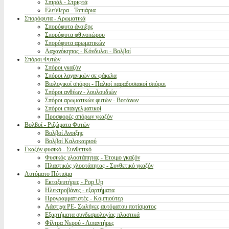
Σπιράλ - Στριφτά
Ελεύθερα - Τοπιάρια
Σπορόφυτα - Αρωματικά
Σπορόφυτα άνοιξης
Σπορόφυτα φθινοπώρου
Σπορόφυτα αρωματικών
Λαχανόκηπος - Κόνδυλοι - Βολβοί
Σπόροι Φυτών
Σπόροι γκαζόν
Σπόροι λαχανικών σε φάκελα
Βιολογικοί σπόροι - Παλιοί παραδοσιακοί σπόροι
Σπόροι ανθέων - λουλουδιών
Σπόροι αρωματικών φυτών - Βοτάνων
Σπόροι επαγγελματικοί
Προσφορές σπόρων γκαζόν
Βολβοί - Ριζώματα Φυτών
Βολβοί Ανοιξης
Βολβοί Καλοκαιριού
Γκαζόν φυσικό - Συνθετικό
Φυσικός χλοοτάπητας - Έτοιμο γκαζόν
Πλαστικός χλοοτάπητας - Συνθετικό γκαζόν
Αυτόματο Πότισμα
Εκτοξευτήρες - Pop Up
Ηλεκτροβάνες - εξαρτήματα
Προγραμματιστές - Κομπιούτερ
Λάστιχα PE- Σωλήνες αυτόματου ποτίσματος
Εξαρτήματα συνδεσμολογίας πλαστικά
Φίλτρα Νερού - Λιπαντήρες