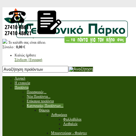
Το καλάθι σας είναι άδειο.
Σύνολο :
0,00 €
Καλώς ήρθατε
Σύνδεση | Εγγραφή
Αρχική
Η εταιρεία
Προϊόντα
Προσφορές...
Νέα Προϊόντα...
Επίκαιρα προϊόντα
Κατηγορίες Προϊόντων...
Θάμνοι
Ανθοφόροι
Φυλλοβόλοι
Αειθαλείς
Μπορντούρας - Φράχτες