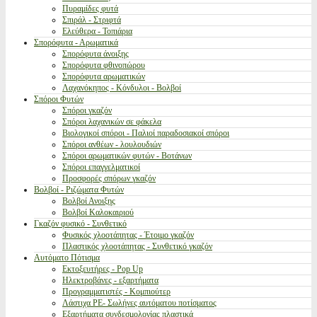
Πυραμίδες φυτά
Σπιράλ - Στριφτά
Ελεύθερα - Τοπιάρια
Σπορόφυτα - Αρωματικά
Σπορόφυτα άνοιξης
Σπορόφυτα φθινοπώρου
Σπορόφυτα αρωματικών
Λαχανόκηπος - Κόνδυλοι - Βολβοί
Σπόροι Φυτών
Σπόροι γκαζόν
Σπόροι λαχανικών σε φάκελα
Βιολογικοί σπόροι - Παλιοί παραδοσιακοί σπόροι
Σπόροι ανθέων - λουλουδιών
Σπόροι αρωματικών φυτών - Βοτάνων
Σπόροι επαγγελματικοί
Προσφορές σπόρων γκαζόν
Βολβοί - Ριζώματα Φυτών
Βολβοί Ανοιξης
Βολβοί Καλοκαιριού
Γκαζόν φυσικό - Συνθετικό
Φυσικός χλοοτάπητας - Έτοιμο γκαζόν
Πλαστικός χλοοτάπητας - Συνθετικό γκαζόν
Αυτόματο Πότισμα
Εκτοξευτήρες - Pop Up
Ηλεκτροβάνες - εξαρτήματα
Προγραμματιστές - Κομπιούτερ
Λάστιχα PE- Σωλήνες αυτόματου ποτίσματος
Εξαρτήματα συνδεσμολογίας πλαστικά