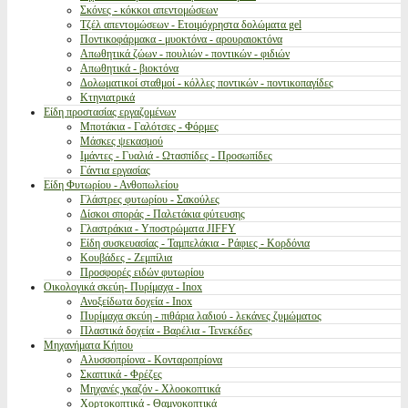
Σκόνες - κόκκοι απεντομώσεων
Τζέλ απεντομώσεων - Ετοιμόχρηστα δολώματα gel
Ποντικοφάρμακα - μυοκτόνα - αρουραιοκτόνα
Απωθητικά ζώων - πουλιών - ποντικών - φιδιών
Απωθητικά - βιοκτόνα
Δολωματικοί σταθμοί - κόλλες ποντικών - ποντικοπαγίδες
Κτηνιατρικά
Είδη προστασίας εργαζομένων
Μποτάκια - Γαλότσες - Φόρμες
Μάσκες ψεκασμού
Ιμάντες - Γυαλιά - Ωτασπίδες - Προσωπίδες
Γάντια εργασίας
Είδη Φυτωρίου - Ανθοπωλείου
Γλάστρες φυτωρίου - Σακούλες
Δίσκοι σποράς - Παλετάκια φύτευσης
Γλαστράκια - Υποστρώματα JIFFY
Είδη συσκευασίας - Ταμπελάκια - Ράφιες - Κορδόνια
Κουβάδες - Ζεμπίλια
Προσφορές ειδών φυτωρίου
Οικολογικά σκεύη- Πυρίμαχα - Inox
Ανοξείδωτα δοχεία - Inox
Πυρίμαχα σκεύη - πιθάρια λαδιού - λεκάνες ζυμώματος
Πλαστικά δοχεία - Βαρέλια - Τενεκέδες
Μηχανήματα Κήπου
Αλυσσοπρίονα - Κονταροπρίονα
Σκαπτικά - Φρέζες
Μηχανές γκαζόν - Χλοοκοπτικά
Χορτοκοπτικά - Θαμνοκοπτικά