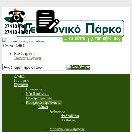
Το καλάθι σας είναι άδειο.
Σύνολο :
0,00 €
Καλώς ήρθατε
Σύνδεση | Εγγραφή
Αρχική
Η εταιρεία
Προϊόντα
Προσφορές...
Νέα Προϊόντα...
Επίκαιρα προϊόντα
Κατηγορίες Προϊόντων...
Θάμνοι
Ανθοφόροι
Φυλλοβόλοι
Αειθαλείς
Μπορντούρας - Φράχτες