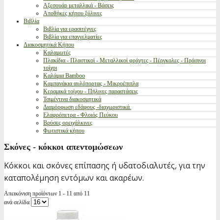
Αξεσουάρ μεταλλικά - Βάσεις
Αποθήκες κήπου ξύλινες
Βιβλία
Βιβλία για ερασιτέχνες
Βιβλία για επαγγελματίες
Διακοσμητικά Κήπου
Καλαμωτές
Πλακίδια - Πλαστικοί - Μεταλλικοί φράχτες - Πέργκολες - Πράσινοι
τοίχοι
Καλάμια Bamboo
Καμπανάκια αυλόπορτας - Μικροέπιπλα
Κεραμικά τοίχου - Πήλινες παραστάσεις
Τσιμέντινα διακοσμητικά
Διαμόρφωση εδάφους -διαχωριστικά.
Ελαφρόπετρα - Φλοιός Πεύκου
Βρύσες ορειχάλκινες
Φωτιστικά κήπου
Σκόνες - κόκκοι απεντομώσεων
Κόκκοι και σκόνες επίπασης ή υδατοδιαλυτές, για την
καταπολέμηση εντόμων και ακαρέων.
Απεικόνιση προϊόντων 1 - 11 από 11
ανά σελίδα