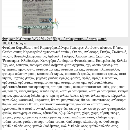
Φάρμακο K-Othrtine WG 250 - 2x2,50 gr - Απολυμαντικό - Απεντομωτικό
10,00 € / Τεμάχιο
Φυτώρια Κορινθίας, Φυτά Καρποφόρα, Δέντρα, Γλάστρες, Αυτόματο πότισμα, Κήπος,
Garden center, Κηποτεχνία Αρχιτεκτονική τοπίου, Θάμνοι, Ανθοφόρα, Γκαζόν, Συνθετικό,
γκαζόν, Βότσαλα,Ελαφρόπετρα, Αρδευση, Γάστρες, Χλοοκοπτικά, Σκαπτικά,
Ψεκαστήρες, Κλαδοφάγοι, Κωνοφόρα, Λιπάσματα, Φυτοφάρμακα, Εσπεριδοειδή, Ξυλεία,
Σχήματα, τοπιάρια, τοπιαρια, φυτά σχήματα, φυτα σχηματα, σχηματοποιημένα φυτά,
σχηματοποιημενα φυτα, φυτώρια αττικής, φυτωρια αττικης, φυτωρια πελοπονησσου,
φυτωρια πελοπονησσου, κατασκευές κήπων, προσφορές φυτών, προσφορες φυτων, φυτά
κήπου, μηχανές γκαζόν, μηχανες γκαζον, φρέζες, φρεζες, φρέζα, φρεζα, ψεκαστικά,
αρδευτικά, αρδευτικα, αυτόματο πότισμα, αυτοματο ποτισμα, αρδευτικά δίκτυα,
αρδευτικα δικτυα, πότισμα κήπου, ποτισμα κηπου, αυτόματα ποτιστικά, μπέκ, μπεκ, ποπ
απ, πόπ άπ, εκτοξευτήρες, εκτοξευτηρες, λάστιχα ποτίσματος, λαστιχα ποτισματος, κέντρα
κήπου, εμποτισμένη ξυλεία, εμποτισμενη ξυλεια, ξυλεία κήπου, ξυλεια κηπου, πέργκολες,
περγκολες, καφασωτά, καφασωτα, θάμνοι μπορντούρας, θαμνοι μπορντουρας, ανθοφόροι
θάμνοι, ανθοφοροι θαμνοι, γεωπονικά καταστήματα, γεωπονικα καταστηματα,
εγκυκλοπαίδεια φυτών, εγκυκλοπαιδεια φυτών, φωτο φυτων, φωτό φυτών, φωτογραφίες
φυτών, φωτογραφιες φυτων, οξύφυλλα, οξυφυλλα φυτα, χώμα, χωμα, τύρφη, τυρφη,
χούμος, χουμος, οργανική ουσία, οργανικη ουσια, κλαδεμένα φυτά, κλαδεμενα φυτα,
τσάπα, τσαπα, φτυάρι, φτυαρι, τσάπα, τσαπα, κλαδευτήρι, κλαδευτήρια, κλαδευτηρι,
ψαλίδια κλαδέματος, ψαλίδι κλαδέματος, ψαλιδι κλαδεματος, ψαλιδια κλαδεματος,