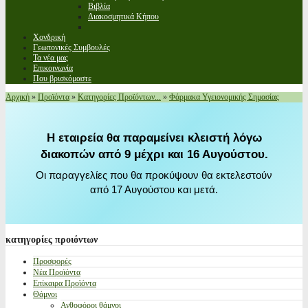
Βιβλία
Διακοσμητικά Κήπου
Χονδρική
Γεωπονικές Συμβουλές
Τα νέα μας
Επικοινωνία
Που βρισκόμαστε
Αρχική
»
Προϊόντα
»
Κατηγορίες Προϊόντων...
»
Φάρμακα Υγειονομικής Σημασίας
Η εταιρεία θα παραμείνει κλειστή λόγω
διακοπών από 9 μέχρι και 16 Αυγούστου.
Οι παραγγελίες που θα προκύψουν θα εκτελεστούν
από 17 Αυγούστου και μετά.
κατηγορίες
προιόντων
Προσφορές
Νέα Προϊόντα
Επίκαιρα Προϊόντα
Θάμνοι
Ανθοφόροι θάμνοι