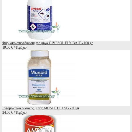
Φάρμακο απεντόμωσης για μύγα GIVESOL FLY BAIT - 100 gr
19,50 € / Τεμάχιο
Εντομοκτόνα οικιακής μύγας MUSCID 100SG - 90 gr
24,50 € / Τεμάχιο