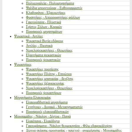
Πολυεργαλεία - Πολυμηχανήματα
Ψαλίδια μπορντούρας - Ευθυγραμμιστές
Κλαδοφάγοι - Εξαερωτήρες
Φυσητήρες - Απορροφητήρες φύλλων
Γαιοτρύπανα - Πλυστικά
Σχίστες Ξύλων - Κορμών
Προσφορές μηχανημάτων
Ψεκαστικά - Αντλίες
Ψεκαστικά Βυτία εδάφους
Αντλίες - Πιεστικά
Νεφελοψεκαστήρες - Θειωτήρες
Εξαρτήματα ψεκαστικών
Προσφορές ψεκαστικών
Ψεκαστήρες
Ψεκαστήρες προπίεσης
Ψεκαστήρες Πλάτης - Επινώτιοι
Ψεκαστήρες μπαταρίας - βενζίνης
Ψεκαστήρες ζιζανιοκτονίας
Νεφελοψεκαστήρες - Θειωτήρες
Προσφορές ψεκαστήρων
Μηχανήματα Ελαιοκομίας
Ελαιοραβδιστικά μηχανήματα
Γεννήτριες - Δυναμό - Μετασχηματιστές
Προσφορές ελαιοραβδιστικών
Μουσαμάδες - Νάυλον - Δίχτυα - Πανιά
Ελαιόπανα - Ελαιόδιχτα
Γαιουφάσματα - Νάυλον θερμοκηπίου - Φίλμ εδαφοκάλυψης
Δίχτυα σκίασης-προστασίας - παγετού - αναρρίχησης - Μουσαμάδες