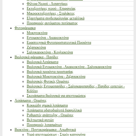
Φίλτρα Νερού - Λιπαντήρες
Εκτοξευτήρες νερού - Επιφανείας
Μικροεκτοξευτήρες - Σταλάκτες
Εξαρτήματα συνδεσμολογίας μεταλλικά
Προσφορές αυτόματου ποτίσματος
Φυτοφάρμακα
Μυκητοκτόνα
Εντομοκτόνα - Ακαρεοκτόνα
Ερασιτεχνικά Φυτοπροστατευτικά Προιόντα
Ζιζανιοκτόνα
Σαλιγκαροκτόνα - Κοχλιοκτόνα
Βιολογικά φάρμακα - Παγίδες
Βιολογικά Λιπάσματα
Βιολογικά Εντομοκτόνα - Ακαρεοκτόνα - Σαλιγκαροκτόνα
Βιολογικά προιόντα προστασίας
Βιολογικά Μυκητοκτόνα - Ζιζανιοκτόνα
Βιολογικές Φυτικές Ορμόνες
Βιολογικές Εντομοπαγίδες - Σαλιγκαροπαγίδες - Παγίδες ερπετών -
Κόλλες
Σκευάσματα βιολογικά για απεντομώσεις
Λιπάσματα - Ορμόνες
Κοκκώδη χημικά λιπάσματα
Λιπάσματα υδατοδιαλυτά διαφυλλικά
Ρυθμιστές ανάπτυξης - Ορμόνες
Βελτιωτικά φυτών
Προσφορές λιπασμάτων
Βιοκτόνα - Ποντικοφάρμακα - Απωθητικά
Υγρά απεντομώσεων - Σπρέυ καπνογόνα