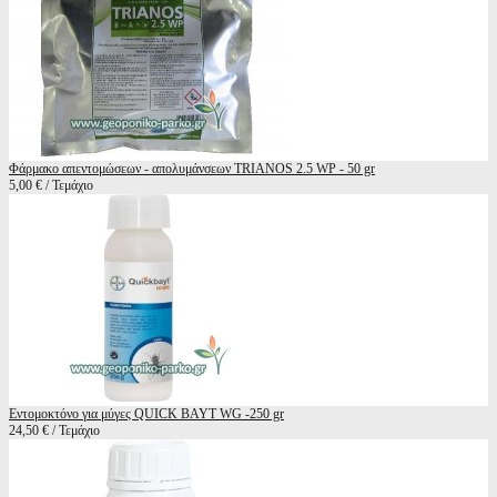
Φάρμακο απεντομώσεων - απολυμάνσεων TRIANOS 2.5 WP - 50 gr
5,00 € / Τεμάχιο
Εντομοκτόνο για μύγες QUICK BAYT WG -250 gr
24,50 € / Τεμάχιο