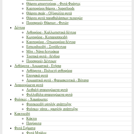
Θάμνοι μπορντούρας - Φυτά Φράχτες
Καρποφόροι θάμνοι - Superfoods
Θάμνοι σκιάς - Οξύφυλλα φυτά
Θάμνοι φυτά παραθαλάσσιων περιοχών
Προσφορές Θάμνων - Φυτών
Δέντρα
Ανθοφόρα - Καλλωπιστικά δέντρα
Κωνοφόρα - Κυπαρισσοειδή
Καρποφόρα - Οπωροφόρα δέντρα
Εσπεριδοειδή - Ξυνόδεντρα
Μίνι - Νάνα δεντράκια
Τροπικά φυτά - δένδρα
Προσφορές Δέντρων
Ανθόφυτα - Αρωματικά - Ετήσια
Ανθόφυτα - Πολυετή ανθοφόρα
Εποχιακά φυτά
Αρωματικά φυτά - Φαρμακευτικά - Βότανα
Αναρριχώμενα φυτά
Αειθαλή αναρριχώμενα φυτά
Φυλλοβόλα αναρριχώμενα φυτά
Φοίνικες - Χαμαίρωπες
Φοινικοειδή υψηλής ανάπτυξης
Φοίνικες νάνοι - χαμηλής ανάπτυξης
Κακτοειδή
Κάκτοι
Παχύφυτα
Φυτά Σχήματα
Φυτά Μπάλες