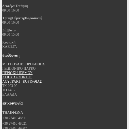
Δευτέρα|Τετάρτη
09:00-16:00
Τρίτη|Πέμπτη|Παρασκευή
09:00-16:00
Σάββατο
09:00-15:00
Κυριακή
ΚΛΕΙΣΤΑ
διεύθυνση
ΜΕΓΓΟΥΛΗΣ ΠΡΟΚΟΠΗΣ
ΓΕΩΠΟΝΙΚΟ ΠΑΡΚΟ
ΠΕΡΙΟΧΗ ΙΣΘΜΟΥ
ΑΓΙΟΥ ΣΩΖΟΝΤΟΣ
ΛΟΥΤΡΑΚΙ - ΚΟΡΙΝΘΙΑΣ
ΤΚ 203 00
ΤΘ 14/17
ΕΛΛΑΔΑ
επικοινωνία
ΤΗΛΕΦΩΝΑ
+30 27410 48611
+30 27410 48621
+30 27410 49302