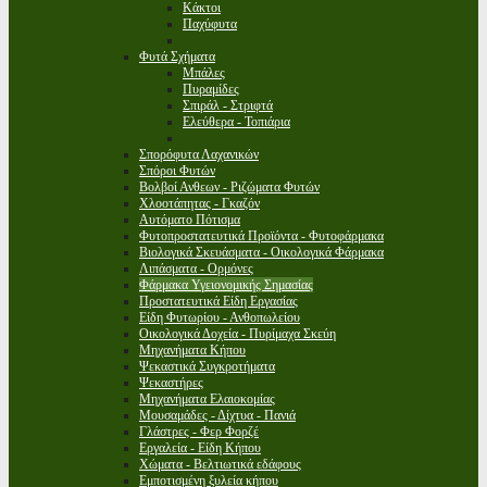
Κάκτοι
Παχύφυτα
Φυτά Σχήματα
Μπάλες
Πυραμίδες
Σπιράλ - Στριφτά
Ελεύθερα - Τοπιάρια
Σπορόφυτα Λαχανικών
Σπόροι Φυτών
Βολβοί Ανθεων - Ριζώματα Φυτών
Χλοοτάπητας - Γκαζόν
Αυτόματο Πότισμα
Φυτοπροστατευτικά Προϊόντα - Φυτοφάρμακα
Βιολογικά Σκευάσματα - Οικολογικά Φάρμακα
Λιπάσματα - Ορμόνες
Φάρμακα Υγειονομικής Σημασίας
Προστατευτικά Είδη Εργασίας
Είδη Φυτωρίου - Ανθοπωλείου
Οικολογικά Δοχεία - Πυρίμαχα Σκεύη
Μηχανήματα Κήπου
Ψεκαστικά Συγκροτήματα
Ψεκαστήρες
Μηχανήματα Ελαιοκομίας
Μουσαμάδες - Δίχτυα - Πανιά
Γλάστρες - Φερ Φορζέ
Εργαλεία - Είδη Κήπου
Χώματα - Βελτιωτικά εδάφους
Εμποτισμένη ξυλεία κήπου