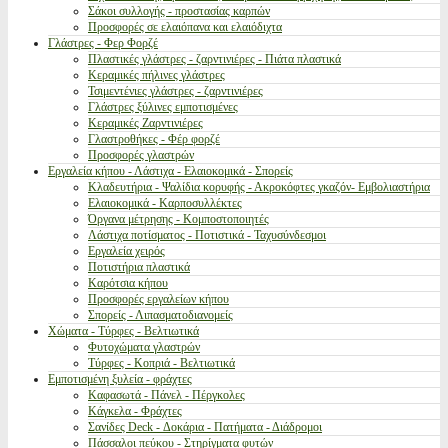
Σάκοι συλλογής - προστασίας καρπών
Προσφορές σε ελαιόπανα και ελαιόδιχτα
Γλάστρες - Φερ Φορζέ
Πλαστικές γλάστρες - ζαρντινιέρες - Πιάτα πλαστικά
Κεραμικές πήλινες γλάστρες
Τσιμεντένιες γλάστρες - ζαρντινιέρες
Γλάστρες ξύλινες εμποτισμένες
Κεραμικές Ζαρντινιέρες
Γλαστροθήκες - Φέρ φορζέ
Προσφορές γλαστρών
Εργαλεία κήπου - Λάστιχα - Ελαιοκομικά - Σπορείς
Κλαδευτήρια - Ψαλίδια κορυφής - Ακροκόφτες γκαζόν- Εμβολιαστήρια
Ελαιοκομικά - Καρποσυλλέκτες
Όργανα μέτρησης - Κομποστοποιητές
Λάστιχα ποτίσματος - Ποτιστικά - Ταχυσύνδεσμοι
Εργαλεία χειρός
Ποτιστήρια πλαστικά
Καρότσια κήπου
Προσφορές εργαλείων κήπου
Σπορείς - Λιπασματοδιανομείς
Χώματα - Τύρφες - Βελτιωτικά
Φυτοχώματα γλαστρών
Τύρφες - Κοπριά - Βελτιωτικά
Εμποτισμένη ξυλεία - φράχτες
Καφασωτά - Πάνελ - Πέργκολες
Κάγκελα - Φράχτες
Σανίδες Deck - Δοκάρια - Πατήματα - Διάδρομοι
Πάσσαλοι πεύκου - Στηρίγματα φυτών