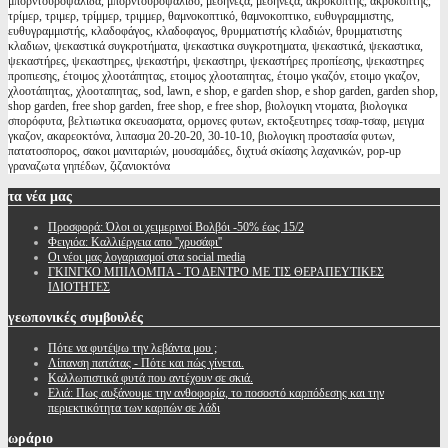
μπορντουροψάλιδα, μπορντουροψαλιδο, μεσηνέζα, μεσηνεζα, ακροκόπτης, ακροκόπτης,
τρίμερ, τριμερ, τρίμμερ, τριμμερ, θαμνοκοπτικό, θαμνοκοπτικο, ευθυγραμμιστης,
ευθυγραμμιστής, κλαδοφάγος, κλαδοφαγος, θρυμματιστής κλαδιών, θρυμματιστης
κλαδιων, ψεκαστικά συγκροτήματα, ψεκαστικα συγκροτηματα, ψεκαστικά, ψεκαστικα,
ψεκαστήρες, ψεκαστηρες, ψεκαστήρι, ψεκαστηρι, ψεκαστήρες προπίεσης, ψεκαστηρες
προπιεσης, έτοιμος χλοοτάπητας, ετοιμος χλοοταπητας, έτοιμο γκαζόν, ετοιμο γκαζον,
χλοοτάπητας, χλοοταπητας, sod, lawn, e shop, e garden shop, e shop garden, garden shop,
shop garden, free shop garden, free shop, e free shop, βιολογικη ντοματα, βιολογικα
σπορόφυτα, βελτιωτικα σκευασματα, ορμονες φυτων, εκτοξευτηρες τσαφ-τσαφ, μειγμα
γκαζον, ακαρεοκτόνα, λιπασμα 20-20-20, 30-10-10, βιολογικη προστασία φυτων,
πατατοσπορος, σακοι μανιταριών, μουσαμάδες, διχτυά σκίασης λαχανικών, pop-up
γραναζωτα γηπέδων, ζιζανιοκτόνα
τα
νέα μας
Προσφορά: Όλοι οι χειμερινοί Βολβόι -50% έως 15/2
Φειγιόα: Καλλιέργεια απο ''χρυσάφι''
Oι νέοι μας λογαριασμοί στα social media
ΓΚΙΝΓΚΟ ΜΠΙΛΟΜΠΑ - ΤΟ ΔΕΝΤΡΟ ΜΕ ΤΙΣ ΘΕΡΑΠΕΥΤΙΚΕΣ
ΙΔΙΟΤΗΤΕΣ
γεωπονικές
συμβουλές
Πότε να φυτέψω την λεβάντα μου ;
Λίπανση πατάτας - Πότε και πώς γίνεται.
Καλλωπιστικά φυτά που αντέχουν σε σκιά.
Ελιά: Πως αυξάνουμε την ανθοφορία, το ποσοστό καρπόδεσης και την
περιεκτικότητα των καρπών σε λάδι
ωράριο