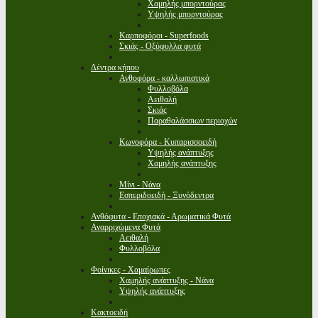
Χαμηλής μπορντούρας
Υψηλής μπορντούρας
Καρποφόροι - Superfoods
Σκιάς - Οξύφυλλα φυτά
Δέντρα κήπου
Ανθοφόρα - καλλωπιστικά
Φυλλοβόλα
Αειθαλή
Σκιάς
Παραθαλάσσιων περιοχών
Κωνοφόρα - Κυπαρισσοειδή
Υψηλής ανάπτυξης
Χαμηλής ανάπτυξης
Μίνι - Νάνα
Εσπεριδοειδή - Ξυνόδεντρα
Ανθόφυτα - Εποχιακά - Αρωματικά Φυτά
Αναρριχώμενα Φυτά
Αειθαλή
Φυλλοβόλα
Φοίνικες - Χαμαίρωπες
Χαμηλής ανάπτυξης - Νάνα
Υψηλής ανάπτυξης
Κακτοειδή