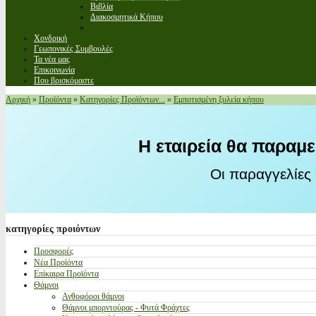
Βιβλία
Διακοσμητικά Κήπου
Χονδρική
Γεωπονικές Συμβουλές
Τα νέα μας
Επικοινωνία
Που βρισκόμαστε
Αρχική
»
Προϊόντα
»
Κατηγορίες Προϊόντων...
»
Εμποτισμένη ξυλεία κήπου
Η εταιρεία θα παραμε
Οι παραγγελίες
κατηγορίες
προιόντων
Προσφορές
Νέα Προϊόντα
Επίκαιρα Προϊόντα
Θάμνοι
Ανθοφόροι θάμνοι
Θάμνοι μπορντούρας - Φυτά Φράχτες