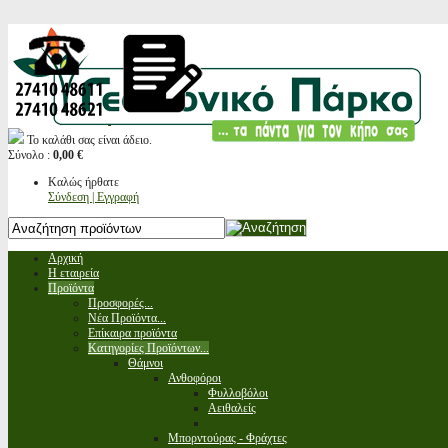
Το καλάθι σας είναι άδειο.
Σύνολο :
0,00 €
Καλώς ήρθατε
Σύνδεση | Εγγραφή
Αρχική
Η εταιρεία
Προϊόντα
Προσφορές...
Νέα Προϊόντα...
Επίκαιρα προϊόντα
Κατηγορίες Προϊόντων...
Θάμνοι
Ανθοφόροι
Φυλλοβόλοι
Αειθαλείς
Μπορντούρας - Φράχτες