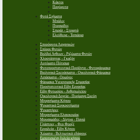
Κάκτοι
Παχύφυτα
Φυτά Σχήματα
Μπάλες
Πυραμίδες
Σπιράλ - Στριφτά
Ελεύθερα - Τοπιάρια
Σπορόφυτα Λαχανικών
Σπόροι Φυτών
Βολβοί Ανθεων - Ριζώματα Φυτών
Χλοοτάπητας - Γκαζόν
Αυτόματο Πότισμα
Φυτοπροστατευτικά Προϊόντα - Φυτοφάρμακα
Βιολογικά Σκευάσματα - Οικολογικά Φάρμακα
Λιπάσματα - Ορμόνες
Φάρμακα Υγειονομικής Σημασίας
Προστατευτικά Είδη Εργασίας
Είδη Φυτωρίου - Ανθοπωλείου
Οικολογικά Δοχεία - Πυρίμαχα Σκεύη
Μηχανήματα Κήπου
Ψεκαστικά Συγκροτήματα
Ψεκαστήρες
Μηχανήματα Ελαιοκομίας
Μουσαμάδες - Δίχτυα - Πανιά
Γλάστρες - Φερ Φορζέ
Εργαλεία - Είδη Κήπου
Χώματα - Βελτιωτικά εδάφους
Εμποτισμένη ξυλεία κήπου