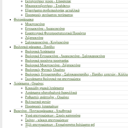
Εκτοξευτήρες νερού - Επιφανείας
Μικροεκτοξευτήρες - Σταλάκτες
Εξαρτήματα συνδεσμολογίας μεταλλικά
Προσφορές αυτόματου ποτίσματος
Φυτοφάρμακα
Μυκητοκτόνα
Εντομοκτόνα - Ακαρεοκτόνα
Ερασιτεχνικά Φυτοπροστατευτικά Προιόντα
Ζιζανιοκτόνα
Σαλιγκαροκτόνα - Κοχλιοκτόνα
Βιολογικά φάρμακα - Παγίδες
Βιολογικά Λιπάσματα
Βιολογικά Εντομοκτόνα - Ακαρεοκτόνα - Σαλιγκαροκτόνα
Βιολογικά προιόντα προστασίας
Βιολογικά Μυκητοκτόνα - Ζιζανιοκτόνα
Βιολογικές Φυτικές Ορμόνες
Βιολογικές Εντομοπαγίδες - Σαλιγκαροπαγίδες - Παγίδες ερπετών - Κόλλε
Σκευάσματα βιολογικά για απεντομώσεις
Λιπάσματα - Ορμόνες
Κοκκώδη χημικά λιπάσματα
Λιπάσματα υδατοδιαλυτά διαφυλλικά
Ρυθμιστές ανάπτυξης - Ορμόνες
Βελτιωτικά φυτών
Προσφορές λιπασμάτων
Βιοκτόνα - Ποντικοφάρμακα - Απωθητικά
Υγρά απεντομώσεων - Σπρέυ καπνογόνα
Σκόνες - κόκκοι απεντομώσεων
Τζέλ απεντομώσεων - Ετοιμόχρηστα δολώματα gel