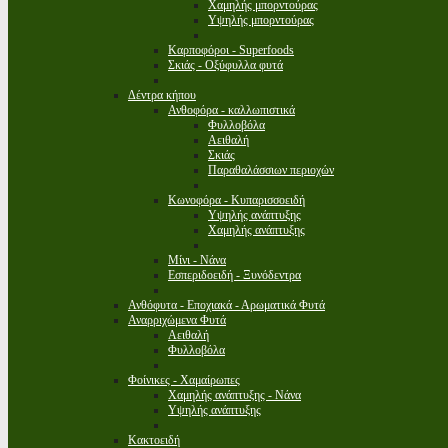
Χαμηλής μπορντούρας
Υψηλής μπορντούρας
Καρποφόροι - Superfoods
Σκιάς - Οξύφυλλα φυτά
Δέντρα κήπου
Ανθοφόρα - καλλωπιστικά
Φυλλοβόλα
Αειθαλή
Σκιάς
Παραθαλάσσιων περιοχών
Κωνοφόρα - Κυπαρισσοειδή
Υψηλής ανάπτυξης
Χαμηλής ανάπτυξης
Μίνι - Νάνα
Εσπεριδοειδή - Ξυνόδεντρα
Ανθόφυτα - Εποχιακά - Αρωματικά Φυτά
Αναρριχώμενα Φυτά
Αειθαλή
Φυλλοβόλα
Φοίνικες - Χαμαίρωπες
Χαμηλής ανάπτυξης - Νάνα
Υψηλής ανάπτυξης
Κακτοειδή