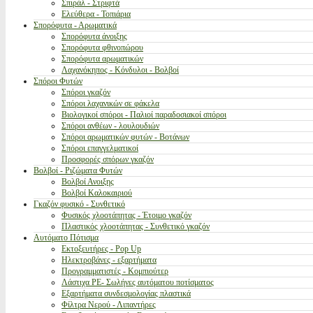
Σπιράλ - Στριφτά
Ελεύθερα - Τοπιάρια
Σπορόφυτα - Αρωματικά
Σπορόφυτα άνοιξης
Σπορόφυτα φθινοπώρου
Σπορόφυτα αρωματικών
Λαχανόκηπος - Κόνδυλοι - Βολβοί
Σπόροι Φυτών
Σπόροι γκαζόν
Σπόροι λαχανικών σε φάκελα
Βιολογικοί σπόροι - Παλιοί παραδοσιακοί σπόροι
Σπόροι ανθέων - λουλουδιών
Σπόροι αρωματικών φυτών - Βοτάνων
Σπόροι επαγγελματικοί
Προσφορές σπόρων γκαζόν
Βολβοί - Ριζώματα Φυτών
Βολβοί Ανοιξης
Βολβοί Καλοκαιριού
Γκαζόν φυσικό - Συνθετικό
Φυσικός χλοοτάπητας - Έτοιμο γκαζόν
Πλαστικός χλοοτάπητας - Συνθετικό γκαζόν
Αυτόματο Πότισμα
Εκτοξευτήρες - Pop Up
Ηλεκτροβάνες - εξαρτήματα
Προγραμματιστές - Κομπιούτερ
Λάστιχα PE- Σωλήνες αυτόματου ποτίσματος
Εξαρτήματα συνδεσμολογίας πλαστικά
Φίλτρα Νερού - Λιπαντήρες