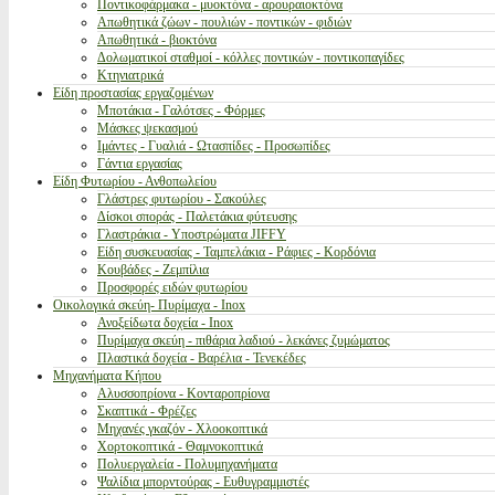
Ποντικοφάρμακα - μυοκτόνα - αρουραιοκτόνα
Απωθητικά ζώων - πουλιών - ποντικών - φιδιών
Απωθητικά - βιοκτόνα
Δολωματικοί σταθμοί - κόλλες ποντικών - ποντικοπαγίδες
Κτηνιατρικά
Είδη προστασίας εργαζομένων
Μποτάκια - Γαλότσες - Φόρμες
Μάσκες ψεκασμού
Ιμάντες - Γυαλιά - Ωτασπίδες - Προσωπίδες
Γάντια εργασίας
Είδη Φυτωρίου - Ανθοπωλείου
Γλάστρες φυτωρίου - Σακούλες
Δίσκοι σποράς - Παλετάκια φύτευσης
Γλαστράκια - Υποστρώματα JIFFY
Είδη συσκευασίας - Ταμπελάκια - Ράφιες - Κορδόνια
Κουβάδες - Ζεμπίλια
Προσφορές ειδών φυτωρίου
Οικολογικά σκεύη- Πυρίμαχα - Inox
Ανοξείδωτα δοχεία - Inox
Πυρίμαχα σκεύη - πιθάρια λαδιού - λεκάνες ζυμώματος
Πλαστικά δοχεία - Βαρέλια - Τενεκέδες
Μηχανήματα Κήπου
Αλυσσοπρίονα - Κονταροπρίονα
Σκαπτικά - Φρέζες
Μηχανές γκαζόν - Χλοοκοπτικά
Χορτοκοπτικά - Θαμνοκοπτικά
Πολυεργαλεία - Πολυμηχανήματα
Ψαλίδια μπορντούρας - Ευθυγραμμιστές