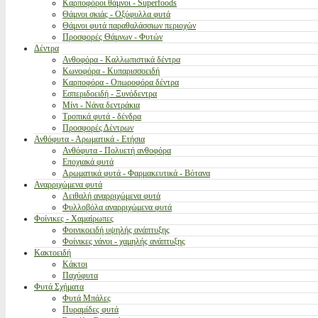
Καρποφόροι θάμνοι - Superfoods
Θάμνοι σκιάς - Οξύφυλλα φυτά
Θάμνοι φυτά παραθαλάσσιων περιοχών
Προσφορές Θάμνων - Φυτών
Δέντρα
Ανθοφόρα - Καλλωπιστικά δέντρα
Κωνοφόρα - Κυπαρισσοειδή
Καρποφόρα - Οπωροφόρα δέντρα
Εσπεριδοειδή - Ξυνόδεντρα
Μίνι - Νάνα δεντράκια
Τροπικά φυτά - δένδρα
Προσφορές Δέντρων
Ανθόφυτα - Αρωματικά - Ετήσια
Ανθόφυτα - Πολυετή ανθοφόρα
Εποχιακά φυτά
Αρωματικά φυτά - Φαρμακευτικά - Βότανα
Αναρριχώμενα φυτά
Αειθαλή αναρριχώμενα φυτά
Φυλλοβόλα αναρριχώμενα φυτά
Φοίνικες - Χαμαίρωπες
Φοινικοειδή υψηλής ανάπτυξης
Φοίνικες νάνοι - χαμηλής ανάπτυξης
Κακτοειδή
Κάκτοι
Παχύφυτα
Φυτά Σχήματα
Φυτά Μπάλες
Πυραμίδες φυτά