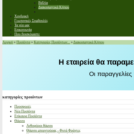
Βιβλία
Διακοσμητικά Κήπου
Χονδρική
Γεωπονικές Συμβουλές
Τα νέα μας
Επικοινωνία
Που βρισκόμαστε
Αρχική
»
Προϊόντα
»
Κατηγορίες Προϊόντων...
»
Διακοσμητικά Κήπου
Η εταιρεία θα παραμε
Οι παραγγελίες
κατηγορίες
προιόντων
Προσφορές
Νέα Προϊόντα
Επίκαιρα Προϊόντα
Θάμνοι
Ανθοφόροι θάμνοι
Θάμνοι μπορντούρας - Φυτά Φράχτες