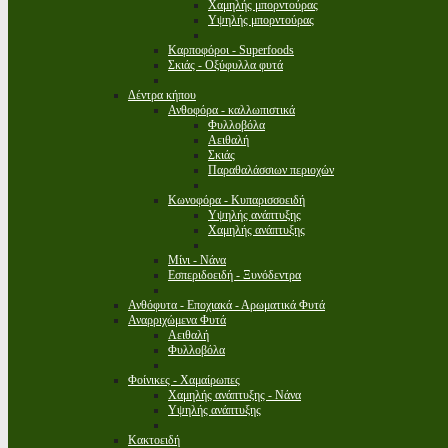
Χαμηλής μπορντούρας
Υψηλής μπορντούρας
Καρποφόροι - Superfoods
Σκιάς - Οξύφυλλα φυτά
Δέντρα κήπου
Ανθοφόρα - καλλωπιστικά
Φυλλοβόλα
Αειθαλή
Σκιάς
Παραθαλάσσιων περιοχών
Κωνοφόρα - Κυπαρισσοειδή
Υψηλής ανάπτυξης
Χαμηλής ανάπτυξης
Μίνι - Νάνα
Εσπεριδοειδή - Ξυνόδεντρα
Ανθόφυτα - Εποχιακά - Αρωματικά Φυτά
Αναρριχώμενα Φυτά
Αειθαλή
Φυλλοβόλα
Φοίνικες - Χαμαίρωπες
Χαμηλής ανάπτυξης - Νάνα
Υψηλής ανάπτυξης
Κακτοειδή