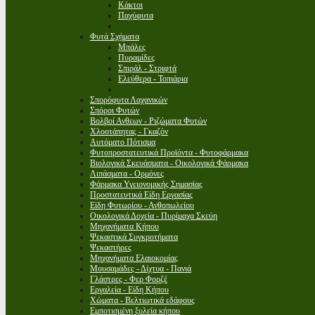
Κάκτοι
Παχύφυτα
Φυτά Σχήματα
Μπάλες
Πυραμίδες
Σπιράλ - Στριφτά
Ελεύθερα - Τοπιάρια
Σπορόφυτα Λαχανικών
Σπόροι Φυτών
Βολβοί Ανθεων - Ριζώματα Φυτών
Χλοοτάπητας - Γκαζόν
Αυτόματο Πότισμα
Φυτοπροστατευτικά Προϊόντα - Φυτοφάρμακα
Βιολογικά Σκευάσματα - Οικολογικά Φάρμακα
Λιπάσματα - Ορμόνες
Φάρμακα Υγειονομικής Σημασίας
Προστατευτικά Είδη Εργασίας
Είδη Φυτωρίου - Ανθοπωλείου
Οικολογικά Δοχεία - Πυρίμαχα Σκεύη
Μηχανήματα Κήπου
Ψεκαστικά Συγκροτήματα
Ψεκαστήρες
Μηχανήματα Ελαιοκομίας
Μουσαμάδες - Δίχτυα - Πανιά
Γλάστρες - Φερ Φορζέ
Εργαλεία - Είδη Κήπου
Χώματα - Βελτιωτικά εδάφους
Εμποτισμένη ξυλεία κήπου