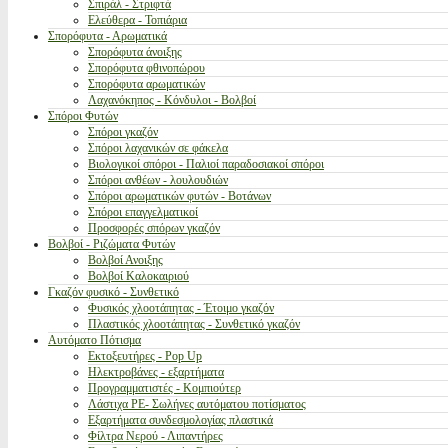
Σπιράλ - Στριφτά
Ελεύθερα - Τοπιάρια
Σπορόφυτα - Αρωματικά
Σπορόφυτα άνοιξης
Σπορόφυτα φθινοπώρου
Σπορόφυτα αρωματικών
Λαχανόκηπος - Κόνδυλοι - Βολβοί
Σπόροι Φυτών
Σπόροι γκαζόν
Σπόροι λαχανικών σε φάκελα
Βιολογικοί σπόροι - Παλιοί παραδοσιακοί σπόροι
Σπόροι ανθέων - λουλουδιών
Σπόροι αρωματικών φυτών - Βοτάνων
Σπόροι επαγγελματικοί
Προσφορές σπόρων γκαζόν
Βολβοί - Ριζώματα Φυτών
Βολβοί Ανοιξης
Βολβοί Καλοκαιριού
Γκαζόν φυσικό - Συνθετικό
Φυσικός χλοοτάπητας - Έτοιμο γκαζόν
Πλαστικός χλοοτάπητας - Συνθετικό γκαζόν
Αυτόματο Πότισμα
Εκτοξευτήρες - Pop Up
Ηλεκτροβάνες - εξαρτήματα
Προγραμματιστές - Κομπιούτερ
Λάστιχα PE- Σωλήνες αυτόματου ποτίσματος
Εξαρτήματα συνδεσμολογίας πλαστικά
Φίλτρα Νερού - Λιπαντήρες