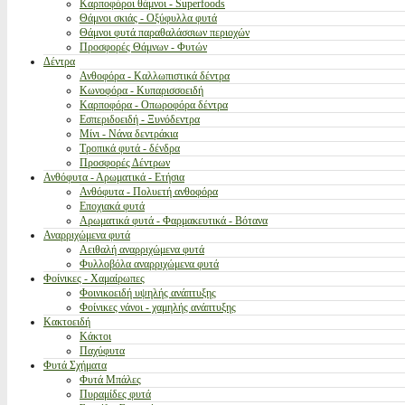
Καρποφόροι θάμνοι - Superfoods
Θάμνοι σκιάς - Οξύφυλλα φυτά
Θάμνοι φυτά παραθαλάσσιων περιοχών
Προσφορές Θάμνων - Φυτών
Δέντρα
Ανθοφόρα - Καλλωπιστικά δέντρα
Κωνοφόρα - Κυπαρισσοειδή
Καρποφόρα - Οπωροφόρα δέντρα
Εσπεριδοειδή - Ξυνόδεντρα
Μίνι - Νάνα δεντράκια
Τροπικά φυτά - δένδρα
Προσφορές Δέντρων
Ανθόφυτα - Αρωματικά - Ετήσια
Ανθόφυτα - Πολυετή ανθοφόρα
Εποχιακά φυτά
Αρωματικά φυτά - Φαρμακευτικά - Βότανα
Αναρριχώμενα φυτά
Αειθαλή αναρριχώμενα φυτά
Φυλλοβόλα αναρριχώμενα φυτά
Φοίνικες - Χαμαίρωπες
Φοινικοειδή υψηλής ανάπτυξης
Φοίνικες νάνοι - χαμηλής ανάπτυξης
Κακτοειδή
Κάκτοι
Παχύφυτα
Φυτά Σχήματα
Φυτά Μπάλες
Πυραμίδες φυτά