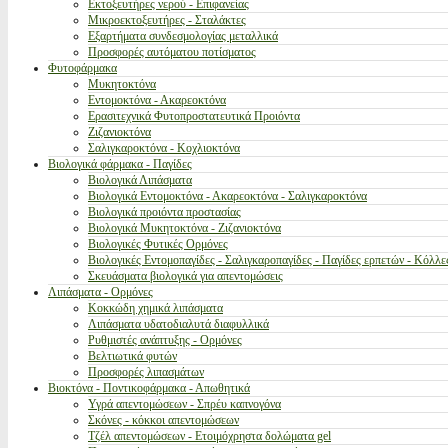
Εκτοξευτήρες νερού - Επιφανείας
Μικροεκτοξευτήρες - Σταλάκτες
Εξαρτήματα συνδεσμολογίας μεταλλικά
Προσφορές αυτόματου ποτίσματος
Φυτοφάρμακα
Μυκητοκτόνα
Εντομοκτόνα - Ακαρεοκτόνα
Ερασιτεχνικά Φυτοπροστατευτικά Προιόντα
Ζιζανιοκτόνα
Σαλιγκαροκτόνα - Κοχλιοκτόνα
Βιολογικά φάρμακα - Παγίδες
Βιολογικά Λιπάσματα
Βιολογικά Εντομοκτόνα - Ακαρεοκτόνα - Σαλιγκαροκτόνα
Βιολογικά προιόντα προστασίας
Βιολογικά Μυκητοκτόνα - Ζιζανιοκτόνα
Βιολογικές Φυτικές Ορμόνες
Βιολογικές Εντομοπαγίδες - Σαλιγκαροπαγίδες - Παγίδες ερπετών - Κόλλε
Σκευάσματα βιολογικά για απεντομώσεις
Λιπάσματα - Ορμόνες
Κοκκώδη χημικά λιπάσματα
Λιπάσματα υδατοδιαλυτά διαφυλλικά
Ρυθμιστές ανάπτυξης - Ορμόνες
Βελτιωτικά φυτών
Προσφορές λιπασμάτων
Βιοκτόνα - Ποντικοφάρμακα - Απωθητικά
Υγρά απεντομώσεων - Σπρέυ καπνογόνα
Σκόνες - κόκκοι απεντομώσεων
Τζέλ απεντομώσεων - Ετοιμόχρηστα δολώματα gel