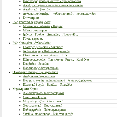
Ποντικοφάρμακα - μυοκτόνα - αρουραιοκτόνα
Απωθητικά ζώων - πουλιών - ποντικών - φιδιών
Απωθητικά - βιοκτόνα
Δολωματικοί σταθμοί - κόλλες ποντικών - ποντικοπαγίδες
Κτηνιατρικά
Είδη προστασίας εργαζομένων
Μποτάκια - Γαλότσες - Φόρμες
Μάσκες ψεκασμού
Ιμάντες - Γυαλιά - Ωτασπίδες - Προσωπίδες
Γάντια εργασίας
Είδη Φυτωρίου - Ανθοπωλείου
Γλάστρες φυτωρίου - Σακούλες
Δίσκοι σποράς - Παλετάκια φύτευσης
Γλαστράκια - Υποστρώματα JIFFY
Είδη συσκευασίας - Ταμπελάκια - Ράφιες - Κορδόνια
Κουβάδες - Ζεμπίλια
Προσφορές ειδών φυτωρίου
Οικολογικά σκεύη- Πυρίμαχα - Inox
Ανοξείδωτα δοχεία - Inox
Πυρίμαχα σκεύη - πιθάρια λαδιού - λεκάνες ζυμώματος
Πλαστικά δοχεία - Βαρέλια - Τενεκέδες
Μηχανήματα Κήπου
Αλυσσοπρίονα - Κονταροπρίονα
Σκαπτικά - Φρέζες
Μηχανές γκαζόν - Χλοοκοπτικά
Χορτοκοπτικά - Θαμνοκοπτικά
Πολυεργαλεία - Πολυμηχανήματα
Ψαλίδια μπορντούρας - Ευθυγραμμιστές