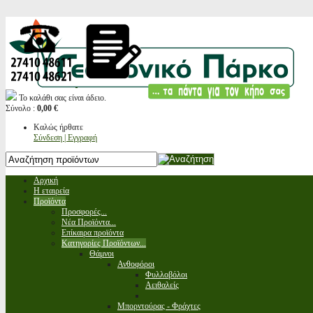
Το καλάθι σας είναι άδειο.
Σύνολο :
0,00 €
Καλώς ήρθατε
Σύνδεση | Εγγραφή
Αρχική
Η εταιρεία
Προϊόντα
Προσφορές...
Νέα Προϊόντα...
Επίκαιρα προϊόντα
Κατηγορίες Προϊόντων...
Θάμνοι
Ανθοφόροι
Φυλλοβόλοι
Αειθαλείς
Μπορντούρας - Φράχτες