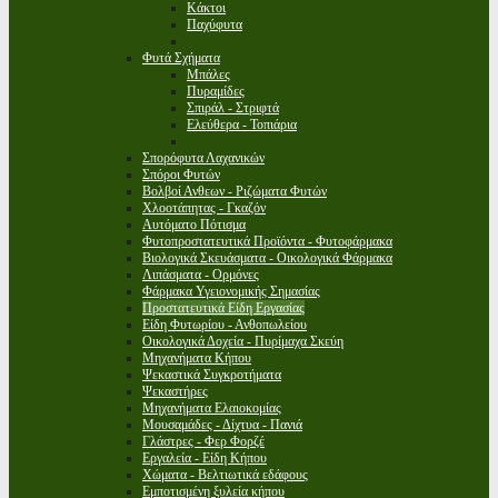
Κάκτοι
Παχύφυτα
Φυτά Σχήματα
Μπάλες
Πυραμίδες
Σπιράλ - Στριφτά
Ελεύθερα - Τοπιάρια
Σπορόφυτα Λαχανικών
Σπόροι Φυτών
Βολβοί Ανθεων - Ριζώματα Φυτών
Χλοοτάπητας - Γκαζόν
Αυτόματο Πότισμα
Φυτοπροστατευτικά Προϊόντα - Φυτοφάρμακα
Βιολογικά Σκευάσματα - Οικολογικά Φάρμακα
Λιπάσματα - Ορμόνες
Φάρμακα Υγειονομικής Σημασίας
Προστατευτικά Είδη Εργασίας
Είδη Φυτωρίου - Ανθοπωλείου
Οικολογικά Δοχεία - Πυρίμαχα Σκεύη
Μηχανήματα Κήπου
Ψεκαστικά Συγκροτήματα
Ψεκαστήρες
Μηχανήματα Ελαιοκομίας
Μουσαμάδες - Δίχτυα - Πανιά
Γλάστρες - Φερ Φορζέ
Εργαλεία - Είδη Κήπου
Χώματα - Βελτιωτικά εδάφους
Εμποτισμένη ξυλεία κήπου