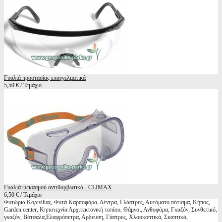
Γυαλιά προστασίας επαγγελματικά
5,50 € / Τεμάχιο
Γυαλιά ψεκασμού αντιθαμβωτικά - CLIMAX
6,50 € / Τεμάχιο
Φυτώρια Κορινθίας, Φυτά Καρποφόρα, Δέντρα, Γλάστρες, Αυτόματο πότισμα, Κήπος,
Garden center, Κηποτεχνία Αρχιτεκτονική τοπίου, Θάμνοι, Ανθοφόρα, Γκαζόν, Συνθετικό,
γκαζόν, Βότσαλα,Ελαφρόπετρα, Αρδευση, Γάστρες, Χλοοκοπτικά, Σκαπτικά,