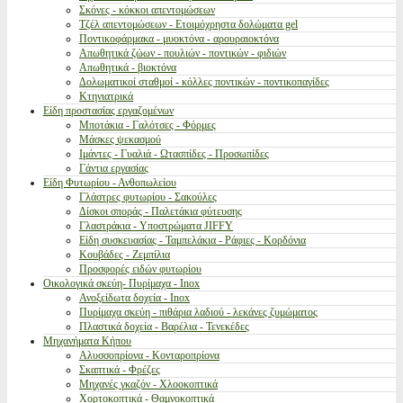
Σκόνες - κόκκοι απεντομώσεων
Τζέλ απεντομώσεων - Ετοιμόχρηστα δολώματα gel
Ποντικοφάρμακα - μυοκτόνα - αρουραιοκτόνα
Απωθητικά ζώων - πουλιών - ποντικών - φιδιών
Απωθητικά - βιοκτόνα
Δολωματικοί σταθμοί - κόλλες ποντικών - ποντικοπαγίδες
Κτηνιατρικά
Είδη προστασίας εργαζομένων
Μποτάκια - Γαλότσες - Φόρμες
Μάσκες ψεκασμού
Ιμάντες - Γυαλιά - Ωτασπίδες - Προσωπίδες
Γάντια εργασίας
Είδη Φυτωρίου - Ανθοπωλείου
Γλάστρες φυτωρίου - Σακούλες
Δίσκοι σποράς - Παλετάκια φύτευσης
Γλαστράκια - Υποστρώματα JIFFY
Είδη συσκευασίας - Ταμπελάκια - Ράφιες - Κορδόνια
Κουβάδες - Ζεμπίλια
Προσφορές ειδών φυτωρίου
Οικολογικά σκεύη- Πυρίμαχα - Inox
Ανοξείδωτα δοχεία - Inox
Πυρίμαχα σκεύη - πιθάρια λαδιού - λεκάνες ζυμώματος
Πλαστικά δοχεία - Βαρέλια - Τενεκέδες
Μηχανήματα Κήπου
Αλυσσοπρίονα - Κονταροπρίονα
Σκαπτικά - Φρέζες
Μηχανές γκαζόν - Χλοοκοπτικά
Χορτοκοπτικά - Θαμνοκοπτικά