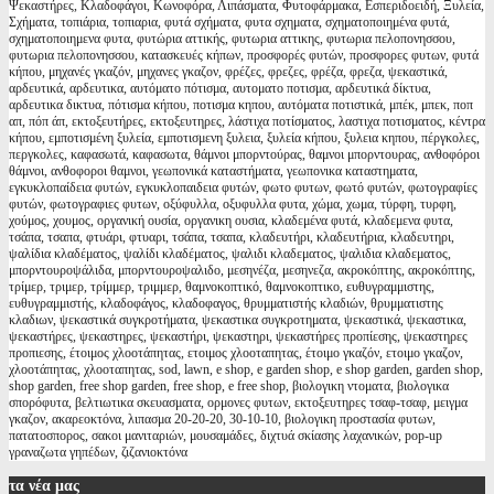
Ψεκαστήρες, Κλαδοφάγοι, Κωνοφόρα, Λιπάσματα, Φυτοφάρμακα, Εσπεριδοειδή, Ξυλεία,
Σχήματα, τοπιάρια, τοπιαρια, φυτά σχήματα, φυτα σχηματα, σχηματοποιημένα φυτά,
σχηματοποιημενα φυτα, φυτώρια αττικής, φυτωρια αττικης, φυτωρια πελοπονησσου,
φυτωρια πελοπονησσου, κατασκευές κήπων, προσφορές φυτών, προσφορες φυτων, φυτά
κήπου, μηχανές γκαζόν, μηχανες γκαζον, φρέζες, φρεζες, φρέζα, φρεζα, ψεκαστικά,
αρδευτικά, αρδευτικα, αυτόματο πότισμα, αυτοματο ποτισμα, αρδευτικά δίκτυα,
αρδευτικα δικτυα, πότισμα κήπου, ποτισμα κηπου, αυτόματα ποτιστικά, μπέκ, μπεκ, ποπ
απ, πόπ άπ, εκτοξευτήρες, εκτοξευτηρες, λάστιχα ποτίσματος, λαστιχα ποτισματος, κέντρα
κήπου, εμποτισμένη ξυλεία, εμποτισμενη ξυλεια, ξυλεία κήπου, ξυλεια κηπου, πέργκολες,
περγκολες, καφασωτά, καφασωτα, θάμνοι μπορντούρας, θαμνοι μπορντουρας, ανθοφόροι
θάμνοι, ανθοφοροι θαμνοι, γεωπονικά καταστήματα, γεωπονικα καταστηματα,
εγκυκλοπαίδεια φυτών, εγκυκλοπαιδεια φυτών, φωτο φυτων, φωτό φυτών, φωτογραφίες
φυτών, φωτογραφιες φυτων, οξύφυλλα, οξυφυλλα φυτα, χώμα, χωμα, τύρφη, τυρφη,
χούμος, χουμος, οργανική ουσία, οργανικη ουσια, κλαδεμένα φυτά, κλαδεμενα φυτα,
τσάπα, τσαπα, φτυάρι, φτυαρι, τσάπα, τσαπα, κλαδευτήρι, κλαδευτήρια, κλαδευτηρι,
ψαλίδια κλαδέματος, ψαλίδι κλαδέματος, ψαλιδι κλαδεματος, ψαλιδια κλαδεματος,
μπορντουροψάλιδα, μπορντουροψαλιδο, μεσηνέζα, μεσηνεζα, ακροκόπτης, ακροκόπτης,
τρίμερ, τριμερ, τρίμμερ, τριμμερ, θαμνοκοπτικό, θαμνοκοπτικο, ευθυγραμμιστης,
ευθυγραμμιστής, κλαδοφάγος, κλαδοφαγος, θρυμματιστής κλαδιών, θρυμματιστης
κλαδιων, ψεκαστικά συγκροτήματα, ψεκαστικα συγκροτηματα, ψεκαστικά, ψεκαστικα,
ψεκαστήρες, ψεκαστηρες, ψεκαστήρι, ψεκαστηρι, ψεκαστήρες προπίεσης, ψεκαστηρες
προπιεσης, έτοιμος χλοοτάπητας, ετοιμος χλοοταπητας, έτοιμο γκαζόν, ετοιμο γκαζον,
χλοοτάπητας, χλοοταπητας, sod, lawn, e shop, e garden shop, e shop garden, garden shop,
shop garden, free shop garden, free shop, e free shop, βιολογικη ντοματα, βιολογικα
σπορόφυτα, βελτιωτικα σκευασματα, ορμονες φυτων, εκτοξευτηρες τσαφ-τσαφ, μειγμα
γκαζον, ακαρεοκτόνα, λιπασμα 20-20-20, 30-10-10, βιολογικη προστασία φυτων,
πατατοσπορος, σακοι μανιταριών, μουσαμάδες, διχτυά σκίασης λαχανικών, pop-up
γραναζωτα γηπέδων, ζιζανιοκτόνα
τα
νέα μας