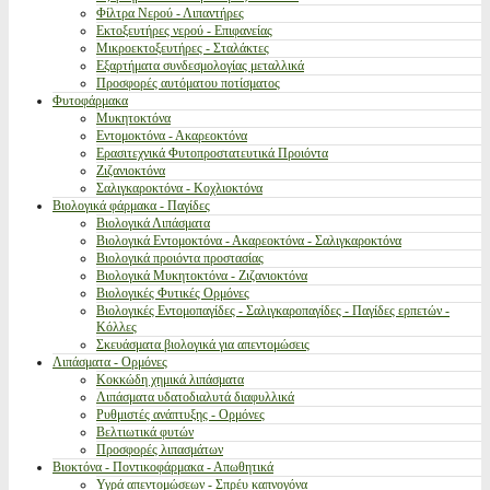
Φίλτρα Νερού - Λιπαντήρες
Εκτοξευτήρες νερού - Επιφανείας
Μικροεκτοξευτήρες - Σταλάκτες
Εξαρτήματα συνδεσμολογίας μεταλλικά
Προσφορές αυτόματου ποτίσματος
Φυτοφάρμακα
Μυκητοκτόνα
Εντομοκτόνα - Ακαρεοκτόνα
Ερασιτεχνικά Φυτοπροστατευτικά Προιόντα
Ζιζανιοκτόνα
Σαλιγκαροκτόνα - Κοχλιοκτόνα
Βιολογικά φάρμακα - Παγίδες
Βιολογικά Λιπάσματα
Βιολογικά Εντομοκτόνα - Ακαρεοκτόνα - Σαλιγκαροκτόνα
Βιολογικά προιόντα προστασίας
Βιολογικά Μυκητοκτόνα - Ζιζανιοκτόνα
Βιολογικές Φυτικές Ορμόνες
Βιολογικές Εντομοπαγίδες - Σαλιγκαροπαγίδες - Παγίδες ερπετών -
Κόλλες
Σκευάσματα βιολογικά για απεντομώσεις
Λιπάσματα - Ορμόνες
Κοκκώδη χημικά λιπάσματα
Λιπάσματα υδατοδιαλυτά διαφυλλικά
Ρυθμιστές ανάπτυξης - Ορμόνες
Βελτιωτικά φυτών
Προσφορές λιπασμάτων
Βιοκτόνα - Ποντικοφάρμακα - Απωθητικά
Υγρά απεντομώσεων - Σπρέυ καπνογόνα