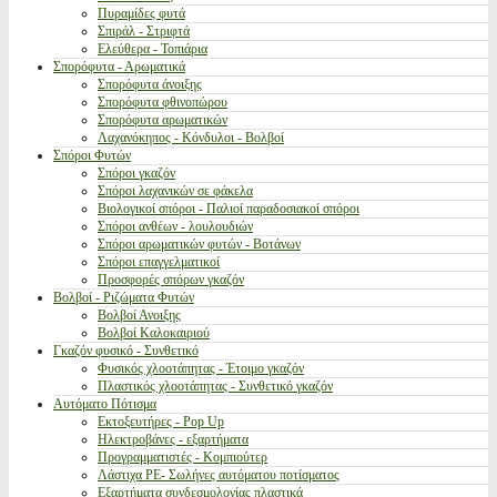
Πυραμίδες φυτά
Σπιράλ - Στριφτά
Ελεύθερα - Τοπιάρια
Σπορόφυτα - Αρωματικά
Σπορόφυτα άνοιξης
Σπορόφυτα φθινοπώρου
Σπορόφυτα αρωματικών
Λαχανόκηπος - Κόνδυλοι - Βολβοί
Σπόροι Φυτών
Σπόροι γκαζόν
Σπόροι λαχανικών σε φάκελα
Βιολογικοί σπόροι - Παλιοί παραδοσιακοί σπόροι
Σπόροι ανθέων - λουλουδιών
Σπόροι αρωματικών φυτών - Βοτάνων
Σπόροι επαγγελματικοί
Προσφορές σπόρων γκαζόν
Βολβοί - Ριζώματα Φυτών
Βολβοί Ανοιξης
Βολβοί Καλοκαιριού
Γκαζόν φυσικό - Συνθετικό
Φυσικός χλοοτάπητας - Έτοιμο γκαζόν
Πλαστικός χλοοτάπητας - Συνθετικό γκαζόν
Αυτόματο Πότισμα
Εκτοξευτήρες - Pop Up
Ηλεκτροβάνες - εξαρτήματα
Προγραμματιστές - Κομπιούτερ
Λάστιχα PE- Σωλήνες αυτόματου ποτίσματος
Εξαρτήματα συνδεσμολογίας πλαστικά