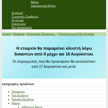
Βιβλία
Διακοσμητικά Κήπου
Χονδρική
Γεωπονικές Συμβουλές
Τα νέα μας
Επικοινωνία
Που βρισκόμαστε
Αρχική
»
Προϊόντα
»
Κατηγορίες Προϊόντων...
»
Προστατευτικά Είδη Εργασίας
Η εταιρεία θα παραμείνει κλειστή λόγω
διακοπών από 9 μέχρι και 16 Αυγούστου.
Οι παραγγελίες που θα προκύψουν θα εκτελεστούν
από 17 Αυγούστου και μετά.
κατηγορίες
προιόντων
Προσφορές
Νέα Προϊόντα
Επίκαιρα Προϊόντα
Θάμνοι
Ανθοφόροι θάμνοι