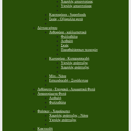
Χαμηλής μπορντούρας
Υψηλής μπορντούρας
Καρποφόροι - Superfoods
Σκιάς - Οξύφυλλα φυτά
Δέντρα κήπου
Ανθοφόρα - καλλωπιστικά
Φυλλοβόλα
Αειθαλή
Σκιάς
Παραθαλάσσιων περιοχών
Κωνοφόρα - Κυπαρισσοειδή
Υψηλής ανάπτυξης
Χαμηλής ανάπτυξης
Μίνι - Νάνα
Εσπεριδοειδή - Ξυνόδεντρα
Ανθόφυτα - Εποχιακά - Αρωματικά Φυτά
Αναρριχώμενα Φυτά
Αειθαλή
Φυλλοβόλα
Φοίνικες - Χαμαίρωπες
Χαμηλής ανάπτυξης - Νάνα
Υψηλής ανάπτυξης
Κακτοειδή