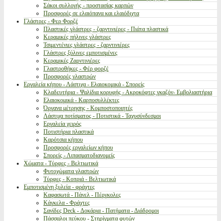
Σάκοι συλλογής - προστασίας καρπών
Προσφορές σε ελαιόπανα και ελαιόδιχτα
Γλάστρες - Φερ Φορζέ
Πλαστικές γλάστρες - ζαρντινιέρες - Πιάτα πλαστικά
Κεραμικές πήλινες γλάστρες
Τσιμεντένιες γλάστρες - ζαρντινιέρες
Γλάστρες ξύλινες εμποτισμένες
Κεραμικές Ζαρντινιέρες
Γλαστροθήκες - Φέρ φορζέ
Προσφορές γλαστρών
Εργαλεία κήπου - Λάστιχα - Ελαιοκομικά - Σπορείς
Κλαδευτήρια - Ψαλίδια κορυφής - Ακροκόφτες γκαζόν- Εμβολιαστήρια
Ελαιοκομικά - Καρποσυλλέκτες
Όργανα μέτρησης - Κομποστοποιητές
Λάστιχα ποτίσματος - Ποτιστικά - Ταχυσύνδεσμοι
Εργαλεία χειρός
Ποτιστήρια πλαστικά
Καρότσια κήπου
Προσφορές εργαλείων κήπου
Σπορείς - Λιπασματοδιανομείς
Χώματα - Τύρφες - Βελτιωτικά
Φυτοχώματα γλαστρών
Τύρφες - Κοπριά - Βελτιωτικά
Εμποτισμένη ξυλεία - φράχτες
Καφασωτά - Πάνελ - Πέργκολες
Κάγκελα - Φράχτες
Σανίδες Deck - Δοκάρια - Πατήματα - Διάδρομοι
Πάσσαλοι πεύκου - Στηρίγματα φυτών