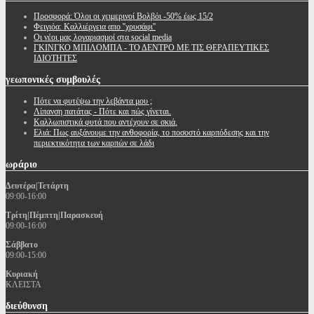
Προσφορά: Όλοι οι χειμερινοί Βολβόι -50% έως 15/2
Φειγιόα: Καλλιέργεια απο ''χρυσάφι''
Oι νέοι μας λογαριασμοί στα social media
ΓΚΙΝΓΚΟ ΜΠΙΛΟΜΠΑ - ΤΟ ΔΕΝΤΡΟ ΜΕ ΤΙΣ ΘΕΡΑΠΕΥΤΙΚΕΣ
ΙΔΙΟΤΗΤΕΣ
γεωπονικές
συμβουλές
Πότε να φυτέψω την λεβάντα μου ;
Λίπανση πατάτας - Πότε και πώς γίνεται.
Καλλωπιστικά φυτά που αντέχουν σε σκιά.
Ελιά: Πως αυξάνουμε την ανθοφορία, το ποσοστό καρπόδεσης και την
περιεκτικότητα των καρπών σε λάδι
ωράριο
Δευτέρα|Τετάρτη
09:00-16:00
Τρίτη|Πέμπτη|Παρασκευή
09:00-16:00
Σάββατο
09:00-15:00
Κυριακή
ΚΛΕΙΣΤΑ
διεύθυνση