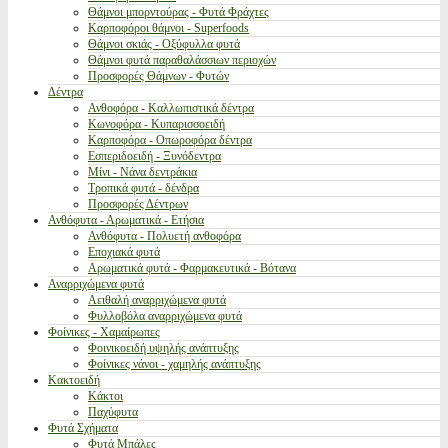
Θάμνοι μπορντούρας - Φυτά Φράχτες
Καρποφόροι θάμνοι - Superfoods
Θάμνοι σκιάς - Οξύφυλλα φυτά
Θάμνοι φυτά παραθαλάσσιων περιοχών
Προσφορές Θάμνων - Φυτών
Δέντρα
Ανθοφόρα - Καλλωπιστικά δέντρα
Κωνοφόρα - Κυπαρισσοειδή
Καρποφόρα - Οπωροφόρα δέντρα
Εσπεριδοειδή - Ξυνόδεντρα
Μίνι - Νάνα δεντράκια
Τροπικά φυτά - δένδρα
Προσφορές Δέντρων
Ανθόφυτα - Αρωματικά - Ετήσια
Ανθόφυτα - Πολυετή ανθοφόρα
Εποχιακά φυτά
Αρωματικά φυτά - Φαρμακευτικά - Βότανα
Αναρριχώμενα φυτά
Αειθαλή αναρριχώμενα φυτά
Φυλλοβόλα αναρριχώμενα φυτά
Φοίνικες - Χαμαίρωπες
Φοινικοειδή υψηλής ανάπτυξης
Φοίνικες νάνοι - χαμηλής ανάπτυξης
Κακτοειδή
Κάκτοι
Παχύφυτα
Φυτά Σχήματα
Φυτά Μπάλες