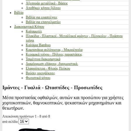
Αξεσουάρ μεταλλικά - Βάσεις
Αποθήκες κήπου ξύλινες
Βιβλία
Βιβλία για ερασιτέχνες
Βιβλία για επαγγελματίες
Διακοσμητικά Κήπου
Καλαμωτές
Πλακίδια - Πλαστικοί - Μεταλλικοί φράχτες - Πέργκολες - Πράσινοι
τοίχοι
Καλάμια Bamboo
Καμπανάκια αυλόπορτας - Μικροέπιπλα
Κεραμικά τοίχου - Πήλινες παραστάσεις
Τσιμέντινα διακοσμητικά
Διαμόρφωση εδάφους -διαχωριστικά.
Ελαφρόπετρα - Φλοιός Πεύκου
Βρύσες ορειχάλκινες
Φωτιστικά κήπου
Ιμάντες - Γυαλιά - Ωτασπίδες - Προσωπίδες
Μέσα προστασίας οφθαλμών, αυτιών και προσώπου για χρήστες
χορτοκοπτικών, θαμνοκοπτικών, ψεκαστικών μηχανημάτων και
θειωτήρων
.
Απεικόνιση προϊόντων 1 - 8 από 8
ανά σελίδα