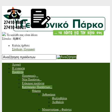
Το καλάθι σας είναι άδειο.
Σύνολο :
0,00 €
Καλώς ήρθατε
Σύνδεση | Εγγραφή
Αρχική
Η εταιρεία
Προϊόντα
Προσφορές...
Νέα Προϊόντα...
Επίκαιρα προϊόντα
Κατηγορίες Προϊόντων...
Θάμνοι
Ανθοφόροι
Φυλλοβόλοι
Αειθαλείς
Μπορντούρας - Φράχτες