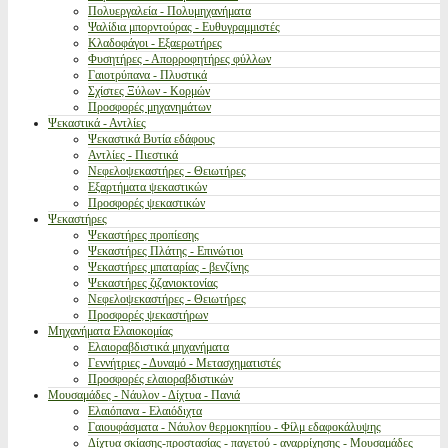
Πολυεργαλεία - Πολυμηχανήματα
Ψαλίδια μπορντούρας - Ευθυγραμμιστές
Κλαδοφάγοι - Εξαερωτήρες
Φυσητήρες - Απορροφητήρες φύλλων
Γαιοτρύπανα - Πλυστικά
Σχίστες Ξύλων - Κορμών
Προσφορές μηχανημάτων
Ψεκαστικά - Αντλίες
Ψεκαστικά Βυτία εδάφους
Αντλίες - Πιεστικά
Νεφελοψεκαστήρες - Θειωτήρες
Εξαρτήματα ψεκαστικών
Προσφορές ψεκαστικών
Ψεκαστήρες
Ψεκαστήρες προπίεσης
Ψεκαστήρες Πλάτης - Επινώτιοι
Ψεκαστήρες μπαταρίας - βενζίνης
Ψεκαστήρες ζιζανιοκτονίας
Νεφελοψεκαστήρες - Θειωτήρες
Προσφορές ψεκαστήρων
Μηχανήματα Ελαιοκομίας
Ελαιοραβδιστικά μηχανήματα
Γεννήτριες - Δυναμό - Μετασχηματιστές
Προσφορές ελαιοραβδιστικών
Μουσαμάδες - Νάυλον - Δίχτυα - Πανιά
Ελαιόπανα - Ελαιόδιχτα
Γαιουφάσματα - Νάυλον θερμοκηπίου - Φίλμ εδαφοκάλυψης
Δίχτυα σκίασης-προστασίας - παγετού - αναρρίχησης - Μουσαμάδες