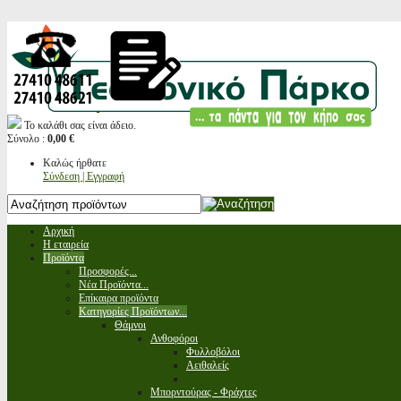
Το καλάθι σας είναι άδειο.
Σύνολο :
0,00 €
Καλώς ήρθατε
Σύνδεση | Εγγραφή
Αρχική
Η εταιρεία
Προϊόντα
Προσφορές...
Νέα Προϊόντα...
Επίκαιρα προϊόντα
Κατηγορίες Προϊόντων...
Θάμνοι
Ανθοφόροι
Φυλλοβόλοι
Αειθαλείς
Μπορντούρας - Φράχτες