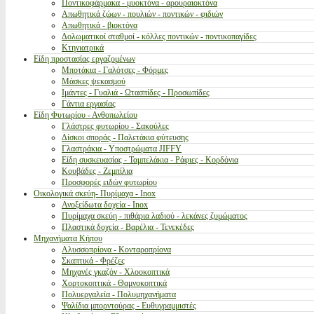
Ποντικοφάρμακα - μυοκτόνα - αρουραιοκτόνα
Απωθητικά ζώων - πουλιών - ποντικών - φιδιών
Απωθητικά - βιοκτόνα
Δολωματικοί σταθμοί - κόλλες ποντικών - ποντικοπαγίδες
Κτηνιατρικά
Είδη προστασίας εργαζομένων
Μποτάκια - Γαλότσες - Φόρμες
Μάσκες ψεκασμού
Ιμάντες - Γυαλιά - Ωτασπίδες - Προσωπίδες
Γάντια εργασίας
Είδη Φυτωρίου - Ανθοπωλείου
Γλάστρες φυτωρίου - Σακούλες
Δίσκοι σποράς - Παλετάκια φύτευσης
Γλαστράκια - Υποστρώματα JIFFY
Είδη συσκευασίας - Ταμπελάκια - Ράφιες - Κορδόνια
Κουβάδες - Ζεμπίλια
Προσφορές ειδών φυτωρίου
Οικολογικά σκεύη- Πυρίμαχα - Inox
Ανοξείδωτα δοχεία - Inox
Πυρίμαχα σκεύη - πιθάρια λαδιού - λεκάνες ζυμώματος
Πλαστικά δοχεία - Βαρέλια - Τενεκέδες
Μηχανήματα Κήπου
Αλυσσοπρίονα - Κονταροπρίονα
Σκαπτικά - Φρέζες
Μηχανές γκαζόν - Χλοοκοπτικά
Χορτοκοπτικά - Θαμνοκοπτικά
Πολυεργαλεία - Πολυμηχανήματα
Ψαλίδια μπορντούρας - Ευθυγραμμιστές