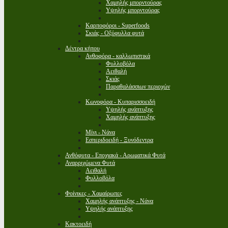
Χαμηλής μπορντούρας
Υψηλής μπορντούρας
Καρποφόροι - Superfoods
Σκιάς - Οξύφυλλα φυτά
Δέντρα κήπου
Ανθοφόρα - καλλωπιστικά
Φυλλοβόλα
Αειθαλή
Σκιάς
Παραθαλάσσιων περιοχών
Κωνοφόρα - Κυπαρισσοειδή
Υψηλής ανάπτυξης
Χαμηλής ανάπτυξης
Μίνι - Νάνα
Εσπεριδοειδή - Ξυνόδεντρα
Ανθόφυτα - Εποχιακά - Αρωματικά Φυτά
Αναρριχώμενα Φυτά
Αειθαλή
Φυλλοβόλα
Φοίνικες - Χαμαίρωπες
Χαμηλής ανάπτυξης - Νάνα
Υψηλής ανάπτυξης
Κακτοειδή