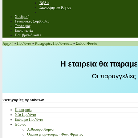
Βιβλία
Διακοσμητικά Κήπου
Χονδρική
Γεωπονικές Συμβουλές
Τα νέα μας
Επικοινωνία
Που βρισκόμαστε
Αρχική
»
Προϊόντα
»
Κατηγορίες Προϊόντων...
»
Σπόροι Φυτών
Η εταιρεία θα παραμε
Οι παραγγελίες
κατηγορίες
προιόντων
Προσφορές
Νέα Προϊόντα
Επίκαιρα Προϊόντα
Θάμνοι
Ανθοφόροι θάμνοι
Θάμνοι μπορντούρας - Φυτά Φράχτες