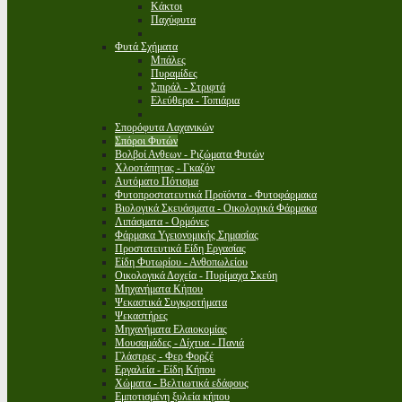
Κάκτοι
Παχύφυτα
Φυτά Σχήματα
Μπάλες
Πυραμίδες
Σπιράλ - Στριφτά
Ελεύθερα - Τοπιάρια
Σπορόφυτα Λαχανικών
Σπόροι Φυτών
Βολβοί Ανθεων - Ριζώματα Φυτών
Χλοοτάπητας - Γκαζόν
Αυτόματο Πότισμα
Φυτοπροστατευτικά Προϊόντα - Φυτοφάρμακα
Βιολογικά Σκευάσματα - Οικολογικά Φάρμακα
Λιπάσματα - Ορμόνες
Φάρμακα Υγειονομικής Σημασίας
Προστατευτικά Είδη Εργασίας
Είδη Φυτωρίου - Ανθοπωλείου
Οικολογικά Δοχεία - Πυρίμαχα Σκεύη
Μηχανήματα Κήπου
Ψεκαστικά Συγκροτήματα
Ψεκαστήρες
Μηχανήματα Ελαιοκομίας
Μουσαμάδες - Δίχτυα - Πανιά
Γλάστρες - Φερ Φορζέ
Εργαλεία - Είδη Κήπου
Χώματα - Βελτιωτικά εδάφους
Εμποτισμένη ξυλεία κήπου