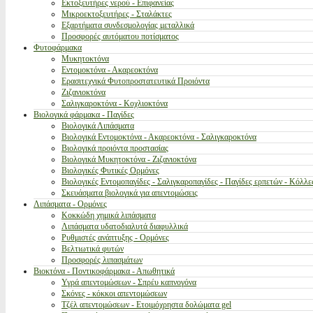
Εκτοξευτήρες νερού - Επιφανείας
Μικροεκτοξευτήρες - Σταλάκτες
Εξαρτήματα συνδεσμολογίας μεταλλικά
Προσφορές αυτόματου ποτίσματος
Φυτοφάρμακα
Μυκητοκτόνα
Εντομοκτόνα - Ακαρεοκτόνα
Ερασιτεχνικά Φυτοπροστατευτικά Προιόντα
Ζιζανιοκτόνα
Σαλιγκαροκτόνα - Κοχλιοκτόνα
Βιολογικά φάρμακα - Παγίδες
Βιολογικά Λιπάσματα
Βιολογικά Εντομοκτόνα - Ακαρεοκτόνα - Σαλιγκαροκτόνα
Βιολογικά προιόντα προστασίας
Βιολογικά Μυκητοκτόνα - Ζιζανιοκτόνα
Βιολογικές Φυτικές Ορμόνες
Βιολογικές Εντομοπαγίδες - Σαλιγκαροπαγίδες - Παγίδες ερπετών - Κόλλε
Σκευάσματα βιολογικά για απεντομώσεις
Λιπάσματα - Ορμόνες
Κοκκώδη χημικά λιπάσματα
Λιπάσματα υδατοδιαλυτά διαφυλλικά
Ρυθμιστές ανάπτυξης - Ορμόνες
Βελτιωτικά φυτών
Προσφορές λιπασμάτων
Βιοκτόνα - Ποντικοφάρμακα - Απωθητικά
Υγρά απεντομώσεων - Σπρέυ καπνογόνα
Σκόνες - κόκκοι απεντομώσεων
Τζέλ απεντομώσεων - Ετοιμόχρηστα δολώματα gel