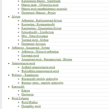
Καρποφόροι θάμνοι - Superfoods
Θάμνοι σκιάς - Οξύφυλλα φυτά
Θάμνοι φυτά παραθαλάσσιων περιοχών
Προσφορές Θάμνων - Φυτών
Δέντρα
Ανθοφόρα - Καλλωπιστικά δέντρα
Κωνοφόρα - Κυπαρισσοειδή
Καρποφόρα - Οπωροφόρα δέντρα
Εσπεριδοειδή - Ξυνόδεντρα
Μίνι - Νάνα δεντράκια
Τροπικά φυτά - δένδρα
Προσφορές Δέντρων
Ανθόφυτα - Αρωματικά - Ετήσια
Ανθόφυτα - Πολυετή ανθοφόρα
Εποχιακά φυτά
Αρωματικά φυτά - Φαρμακευτικά - Βότανα
Αναρριχώμενα φυτά
Αειθαλή αναρριχώμενα φυτά
Φυλλοβόλα αναρριχώμενα φυτά
Φοίνικες - Χαμαίρωπες
Φοινικοειδή υψηλής ανάπτυξης
Φοίνικες νάνοι - χαμηλής ανάπτυξης
Κακτοειδή
Κάκτοι
Παχύφυτα
Φυτά Σχήματα
Φυτά Μπάλες
Πυραμίδες φυτά