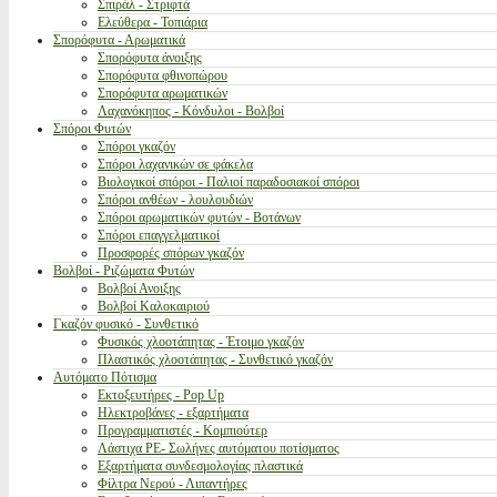
Σπιράλ - Στριφτά
Ελεύθερα - Τοπιάρια
Σπορόφυτα - Αρωματικά
Σπορόφυτα άνοιξης
Σπορόφυτα φθινοπώρου
Σπορόφυτα αρωματικών
Λαχανόκηπος - Κόνδυλοι - Βολβοί
Σπόροι Φυτών
Σπόροι γκαζόν
Σπόροι λαχανικών σε φάκελα
Βιολογικοί σπόροι - Παλιοί παραδοσιακοί σπόροι
Σπόροι ανθέων - λουλουδιών
Σπόροι αρωματικών φυτών - Βοτάνων
Σπόροι επαγγελματικοί
Προσφορές σπόρων γκαζόν
Βολβοί - Ριζώματα Φυτών
Βολβοί Ανοιξης
Βολβοί Καλοκαιριού
Γκαζόν φυσικό - Συνθετικό
Φυσικός χλοοτάπητας - Έτοιμο γκαζόν
Πλαστικός χλοοτάπητας - Συνθετικό γκαζόν
Αυτόματο Πότισμα
Εκτοξευτήρες - Pop Up
Ηλεκτροβάνες - εξαρτήματα
Προγραμματιστές - Κομπιούτερ
Λάστιχα PE- Σωλήνες αυτόματου ποτίσματος
Εξαρτήματα συνδεσμολογίας πλαστικά
Φίλτρα Νερού - Λιπαντήρες