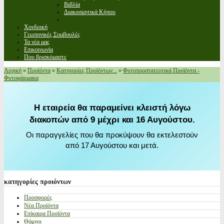
Βιβλία
Διακοσμητικά Κήπου
Χονδρική
Γεωπονικές Συμβουλές
Τα νέα μας
Επικοινωνία
Που βρισκόμαστε
Αρχική
»
Προϊόντα
»
Κατηγορίες Προϊόντων...
»
Φυτοπροστατευτικά Προϊόντα -
Φυτοφάρμακα
Η εταιρεία θα παραμείνει κλειστή λόγω
διακοπών από 9 μέχρι και 16 Αυγούστου.
Οι παραγγελίες που θα προκύψουν θα εκτελεστούν
από 17 Αυγούστου και μετά.
κατηγορίες
προιόντων
Προσφορές
Νέα Προϊόντα
Επίκαιρα Προϊόντα
Θάμνοι