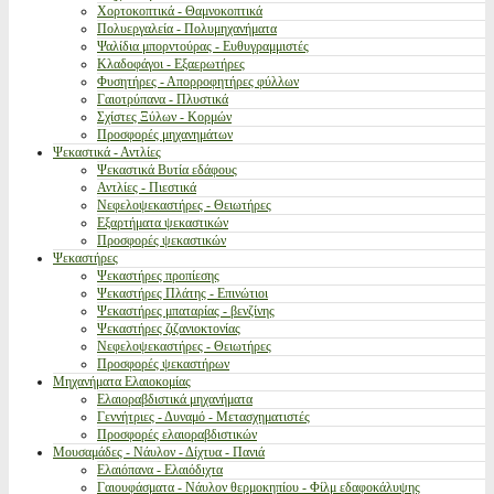
Χορτοκοπτικά - Θαμνοκοπτικά
Πολυεργαλεία - Πολυμηχανήματα
Ψαλίδια μπορντούρας - Ευθυγραμμιστές
Κλαδοφάγοι - Εξαερωτήρες
Φυσητήρες - Απορροφητήρες φύλλων
Γαιοτρύπανα - Πλυστικά
Σχίστες Ξύλων - Κορμών
Προσφορές μηχανημάτων
Ψεκαστικά - Αντλίες
Ψεκαστικά Βυτία εδάφους
Αντλίες - Πιεστικά
Νεφελοψεκαστήρες - Θειωτήρες
Εξαρτήματα ψεκαστικών
Προσφορές ψεκαστικών
Ψεκαστήρες
Ψεκαστήρες προπίεσης
Ψεκαστήρες Πλάτης - Επινώτιοι
Ψεκαστήρες μπαταρίας - βενζίνης
Ψεκαστήρες ζιζανιοκτονίας
Νεφελοψεκαστήρες - Θειωτήρες
Προσφορές ψεκαστήρων
Μηχανήματα Ελαιοκομίας
Ελαιοραβδιστικά μηχανήματα
Γεννήτριες - Δυναμό - Μετασχηματιστές
Προσφορές ελαιοραβδιστικών
Μουσαμάδες - Νάυλον - Δίχτυα - Πανιά
Ελαιόπανα - Ελαιόδιχτα
Γαιουφάσματα - Νάυλον θερμοκηπίου - Φίλμ εδαφοκάλυψης