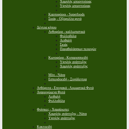
Χαμηλής μπορντούρας
Υψηλής μπορντούρας
Καρποφόροι - Superfoods
Σκιάς - Οξύφυλλα φυτά
Δέντρα κήπου
Ανθοφόρα - καλλωπιστικά
Φυλλοβόλα
Αειθαλή
Σκιάς
Παραθαλάσσιων περιοχών
Κωνοφόρα - Κυπαρισσοειδή
Υψηλής ανάπτυξης
Χαμηλής ανάπτυξης
Μίνι - Νάνα
Εσπεριδοειδή - Ξυνόδεντρα
Ανθόφυτα - Εποχιακά - Αρωματικά Φυτά
Αναρριχώμενα Φυτά
Αειθαλή
Φυλλοβόλα
Φοίνικες - Χαμαίρωπες
Χαμηλής ανάπτυξης - Νάνα
Υψηλής ανάπτυξης
Κακτοειδή