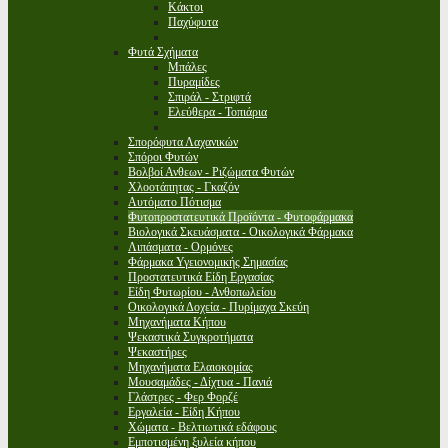
Κάκτοι
Παχύφυτα
Φυτά Σχήματα
Μπάλες
Πυραμίδες
Σπιράλ - Στριφτά
Ελεύθερα - Τοπιάρια
Σπορόφυτα Λαχανικών
Σπόροι Φυτών
Βολβοί Ανθεων - Ριζώματα Φυτών
Χλοοτάπητας - Γκαζόν
Αυτόματο Πότισμα
Φυτοπροστατευτικά Προϊόντα - Φυτοφάρμακα
Βιολογικά Σκευάσματα - Οικολογικά Φάρμακα
Λιπάσματα - Ορμόνες
Φάρμακα Υγειονομικής Σημασίας
Προστατευτικά Είδη Εργασίας
Είδη Φυτωρίου - Ανθοπωλείου
Οικολογικά Δοχεία - Πυρίμαχα Σκεύη
Μηχανήματα Κήπου
Ψεκαστικά Συγκροτήματα
Ψεκαστήρες
Μηχανήματα Ελαιοκομίας
Μουσαμάδες - Δίχτυα - Πανιά
Γλάστρες - Φερ Φορζέ
Εργαλεία - Είδη Κήπου
Χώματα - Βελτιωτικά εδάφους
Εμποτισμένη ξυλεία κήπου