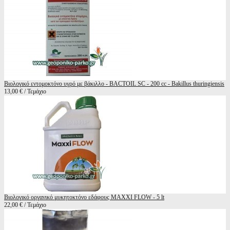
Βιολογικό εντομοκτόνο υγρό με βάκιλλο - BACTOIL SC - 200 cc - Bakillus thuringiensis
13,00 € / Τεμάχιο
Βιολογικό οργανικό μυκητοκτόνο εδάφους MAXXI FLOW - 5 lt
22,00 € / Τεμάχιο