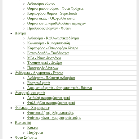
Ανθοφόροι θάμνοι
Θάμνοι μπορντούρας - Φυτά Φράχτες
Καρποφόροι θάμνοι - Superfoods
Θάμνοι σκιάς - Οξύφυλλα φυτά
Θάμνοι φυτά παραθαλάσσιων περιοχών
Προσφορές Θάμνων - Φυτών
Δέντρα
Ανθοφόρα - Καλλωπιστικά δέντρα
Κωνοφόρα - Κυπαρισσοειδή
Καρποφόρα - Οπωροφόρα δέντρα
Εσπεριδοειδή - Ξυνόδεντρα
Μίνι - Νάνα δεντράκια
Τροπικά φυτά - δένδρα
Προσφορές Δέντρων
Ανθόφυτα - Αρωματικά - Ετήσια
Ανθόφυτα - Πολυετή ανθοφόρα
Εποχιακά φυτά
Αρωματικά φυτά - Φαρμακευτικά - Βότανα
Αναρριχώμενα φυτά
Αειθαλή αναρριχώμενα φυτά
Φυλλοβόλα αναρριχώμενα φυτά
Φοίνικες - Χαμαίρωπες
Φοινικοειδή υψηλής ανάπτυξης
Φοίνικες νάνοι - χαμηλής ανάπτυξης
Κακτοειδή
Κάκτοι
Παχύφυτα
Φυτά Σχήματα