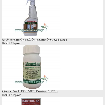
Απωθητικό πτηνών, πουλιών, περιστεριών σε υγρή μορφή
16,50 € / Τεμάχιο
Ζιζανιοκτόνο ALEAVI 50EC -Oικολογικό -225 cc
15,00 € / Τεμάχιο