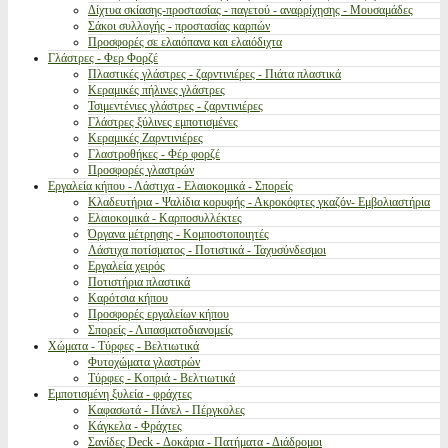
Δίχτυα σκίασης-προστασίας - παγετού - αναρρίχησης - Μουσαμάδες
Σάκοι συλλογής - προστασίας καρπών
Προσφορές σε ελαιόπανα και ελαιόδιχτα
Γλάστρες - Φερ Φορζέ
Πλαστικές γλάστρες - ζαρντινιέρες - Πιάτα πλαστικά
Κεραμικές πήλινες γλάστρες
Τσιμεντένιες γλάστρες - ζαρντινιέρες
Γλάστρες ξύλινες εμποτισμένες
Κεραμικές Ζαρντινιέρες
Γλαστροθήκες - Φέρ φορζέ
Προσφορές γλαστρών
Εργαλεία κήπου - Λάστιχα - Ελαιοκομικά - Σπορείς
Κλαδευτήρια - Ψαλίδια κορυφής - Ακροκόφτες γκαζόν- Εμβολιαστήρια
Ελαιοκομικά - Καρποσυλλέκτες
Όργανα μέτρησης - Κομποστοποιητές
Λάστιχα ποτίσματος - Ποτιστικά - Ταχυσύνδεσμοι
Εργαλεία χειρός
Ποτιστήρια πλαστικά
Καρότσια κήπου
Προσφορές εργαλείων κήπου
Σπορείς - Λιπασματοδιανομείς
Χώματα - Τύρφες - Βελτιωτικά
Φυτοχώματα γλαστρών
Τύρφες - Κοπριά - Βελτιωτικά
Εμποτισμένη ξυλεία - φράχτες
Καφασωτά - Πάνελ - Πέργκολες
Κάγκελα - Φράχτες
Σανίδες Deck - Δοκάρια - Πατήματα - Διάδρομοι