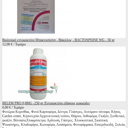
Βιολογικό εντομοκτόνο Μπακτοσπεϊνη - Βάκιλλος - BACTOSPEINE WG - 50 gr
12,00 € / Τεμάχιο
BELEM PRO 0,8MG -250 gr /Εντομοκτόνο εδάφους κοκκώδες
6,00 € / Τεμάχιο
Φυτώρια Κορινθίας, Φυτά Καρποφόρα, Δέντρα, Γλάστρες, Αυτόματο πότισμα, Κήπος,
Garden center, Κηποτεχνία Αρχιτεκτονική τοπίου, Θάμνοι, Ανθοφόρα, Γκαζόν, Συνθετικό,
γκαζόν, Βότσαλα,Ελαφρόπετρα, Αρδευση, Γάστρες, Χλοοκοπτικά, Σκαπτικά,
Ψεκαστήρες, Κλαδοφάγοι, Κωνοφόρα, Λιπάσματα, Φυτοφάρμακα, Εσπεριδοειδή, Ξυλεία,