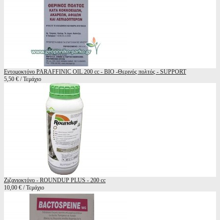
Εντομοκτόνο PARAFFINIC OIL 200 cc - BIO -Θερινός πολτός - SUPPORT
5,50 € / Τεμάχιο
Ζιζανιοκτόνο - ROUNDUP PLUS - 200 cc
10,00 € / Τεμάχιο