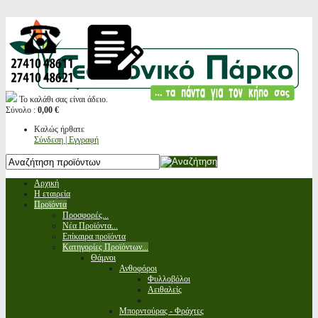
Το καλάθι σας είναι άδειο.
Σύνολο :
0,00 €
Καλώς ήρθατε
Σύνδεση | Εγγραφή
Αρχική
Η εταιρεία
Προϊόντα
Προσφορές...
Νέα Προϊόντα...
Επίκαιρα προϊόντα
Κατηγορίες Προϊόντων...
Θάμνοι
Ανθοφόροι
Φυλλοβόλοι
Αειθαλείς
Μπορντούρας - Φράχτες