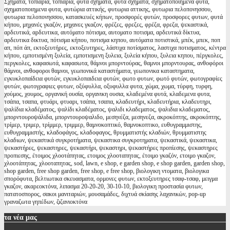
Σχήματα, τοπιάρια, τοπιαρια, φυτά σχήματα, φυτα σχηματα, σχηματοποιημένα φυτά,
σχηματοποιημενα φυτα, φυτώρια αττικής, φυτωρια αττικης, φυτωρια πελοπονησσου,
φυτωρια πελοπονησσου, κατασκευές κήπων, προσφορές φυτών, προσφορες φυτων, φυτά
κήπου, μηχανές γκαζόν, μηχανες γκαζον, φρέζες, φρεζες, φρέζα, φρεζα, ψεκαστικά,
αρδευτικά, αρδευτικα, αυτόματο πότισμα, αυτοματο ποτισμα, αρδευτικά δίκτυα,
αρδευτικα δικτυα, πότισμα κήπου, ποτισμα κηπου, αυτόματα ποτιστικά, μπέκ, μπεκ, ποπ
απ, πόπ άπ, εκτοξευτήρες, εκτοξευτηρες, λάστιχα ποτίσματος, λαστιχα ποτισματος, κέντρα
κήπου, εμποτισμένη ξυλεία, εμποτισμενη ξυλεια, ξυλεία κήπου, ξυλεια κηπου, πέργκολες,
περγκολες, καφασωτά, καφασωτα, θάμνοι μπορντούρας, θαμνοι μπορντουρας, ανθοφόροι
θάμνοι, ανθοφοροι θαμνοι, γεωπονικά καταστήματα, γεωπονικα καταστηματα,
εγκυκλοπαίδεια φυτών, εγκυκλοπαιδεια φυτών, φωτο φυτων, φωτό φυτών, φωτογραφίες
φυτών, φωτογραφιες φυτων, οξύφυλλα, οξυφυλλα φυτα, χώμα, χωμα, τύρφη, τυρφη,
χούμος, χουμος, οργανική ουσία, οργανικη ουσια, κλαδεμένα φυτά, κλαδεμενα φυτα,
τσάπα, τσαπα, φτυάρι, φτυαρι, τσάπα, τσαπα, κλαδευτήρι, κλαδευτήρια, κλαδευτηρι,
ψαλίδια κλαδέματος, ψαλίδι κλαδέματος, ψαλιδι κλαδεματος, ψαλιδια κλαδεματος,
μπορντουροψάλιδα, μπορντουροψαλιδο, μεσηνέζα, μεσηνεζα, ακροκόπτης, ακροκόπτης,
τρίμερ, τριμερ, τρίμμερ, τριμμερ, θαμνοκοπτικό, θαμνοκοπτικο, ευθυγραμμιστης,
ευθυγραμμιστής, κλαδοφάγος, κλαδοφαγος, θρυμματιστής κλαδιών, θρυμματιστης
κλαδιων, ψεκαστικά συγκροτήματα, ψεκαστικα συγκροτηματα, ψεκαστικά, ψεκαστικα,
ψεκαστήρες, ψεκαστηρες, ψεκαστήρι, ψεκαστηρι, ψεκαστήρες προπίεσης, ψεκαστηρες
προπιεσης, έτοιμος χλοοτάπητας, ετοιμος χλοοταπητας, έτοιμο γκαζόν, ετοιμο γκαζον,
χλοοτάπητας, χλοοταπητας, sod, lawn, e shop, e garden shop, e shop garden, garden shop,
shop garden, free shop garden, free shop, e free shop, βιολογικη ντοματα, βιολογικα
σπορόφυτα, βελτιωτικα σκευασματα, ορμονες φυτων, εκτοξευτηρες τσαφ-τσαφ, μειγμα
γκαζον, ακαρεοκτόνα, λιπασμα 20-20-20, 30-10-10, βιολογικη προστασία φυτων,
πατατοσπορος, σακοι μανιταριών, μουσαμάδες, διχτυά σκίασης λαχανικών, pop-up
γραναζωτα γηπέδων, ζιζανιοκτόνα
τα
νέα μας