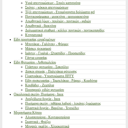
Υγρά απεντομώσεων - Σπρέυ καπνογόνα
Σκόνες - κόκκοι απεντομώσεων
Τζέλ απεντομώσεων - Ετοιμόχρηστα δολώματα gel
Ποντικοφάρμακα - μυοκτόνα - αρουραιοκτόνα
Απωθητικά ζώων - πουλιών - ποντικών - φιδιών
Απωθητικά - βιοκτόνα
Δολωματικοί σταθμοί - κόλλες ποντικών - ποντικοπαγίδες
Κτηνιατρικά
Είδη προστασίας εργαζομένων
Μποτάκια - Γαλότσες - Φόρμες
Μάσκες ψεκασμού
Ιμάντες - Γυαλιά - Ωτασπίδες - Προσωπίδες
Γάντια εργασίας
Είδη Φυτωρίου - Ανθοπωλείου
Γλάστρες φυτωρίου - Σακούλες
Δίσκοι σποράς - Παλετάκια φύτευσης
Γλαστράκια - Υποστρώματα JIFFY
Είδη συσκευασίας - Ταμπελάκια - Ράφιες - Κορδόνια
Κουβάδες - Ζεμπίλια
Προσφορές ειδών φυτωρίου
Οικολογικά σκεύη- Πυρίμαχα - Inox
Ανοξείδωτα δοχεία - Inox
Πυρίμαχα σκεύη - πιθάρια λαδιού - λεκάνες ζυμώματος
Πλαστικά δοχεία - Βαρέλια - Τενεκέδες
Μηχανήματα Κήπου
Αλυσσοπρίονα - Κονταροπρίονα
Σκαπτικά - Φρέζες
Μηχανές γκαζόν - Χλοοκοπτικά