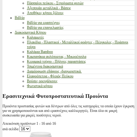
Πάσσαλοι πεύκου - Στηρίγματα φυτών
Αξεσουάρ μεταλλικά - Βάσεις
Αποθήκες κήπου ξύλινες
Βιβλία
Βιβλία για ερασιτέχνες
Βιβλία για επαγγελματίες
Διακοσμητικά Κήπου
Καλαμωτές
Πλακίδια - Πλαστικοί - Μεταλλικοί φράχτες - Πέργκολες - Πράσινοι
τοίχοι
Καλάμια Bamboo
Καμπανάκια αυλόπορτας - Μικροέπιπλα
Κεραμικά τοίχου - Πήλινες παραστάσεις
Τσιμέντινα διακοσμητικά
Διαμόρφωση εδάφους -διαχωριστικά.
Ελαφρόπετρα - Φλοιός Πεύκου
Βρύσες ορειχάλκινες
Φωτιστικά κήπου
Ερασιτεχνικά Φυτοπροστατευτικά Προιόντα
Προιόντα προστασίας φυτών και δέντρων από όλες τις κατηγορίες τα οποία έχουν έγκριση
για να χρησιμοποιούνται και από ερασιτέχνες καλλιεργητές. Είναι όλα σε μικρή
συσκευασία για μικρές ποσότητες νερού.
Απεικόνιση προϊόντων 1 - 16 από 16
ανά σελίδα