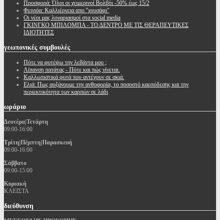
Προσφορά: Όλοι οι χειμερινοί Βολβόι -50% έως 15/2
Φειγιόα: Καλλιέργεια απο ''χρυσάφι''
Oι νέοι μας λογαριασμοί στα social media
ΓΚΙΝΓΚΟ ΜΠΙΛΟΜΠΑ - ΤΟ ΔΕΝΤΡΟ ΜΕ ΤΙΣ ΘΕΡΑΠΕΥΤΙΚΕΣ
ΙΔΙΟΤΗΤΕΣ
γεωπονικές
συμβουλές
Πότε να φυτέψω την λεβάντα μου ;
Λίπανση πατάτας - Πότε και πώς γίνεται.
Καλλωπιστικά φυτά που αντέχουν σε σκιά.
Ελιά: Πως αυξάνουμε την ανθοφορία, το ποσοστό καρπόδεσης και την
περιεκτικότητα των καρπών σε λάδι
ωράριο
Δευτέρα|Τετάρτη
09:00-16:00
Τρίτη|Πέμπτη|Παρασκευή
09:00-16:00
Σάββατο
09:00-15:00
Κυριακή
ΚΛΕΙΣΤΑ
διεύθυνση