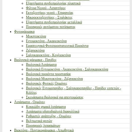
Εξαρτήματα συνδεσμολογίας πλαστικά
Φίλτρα Νερού - Λιπαντήρες
Εκτοξευτήρες νερού - Επιφανείας
Μικροεκτοξευτήρες - Σταλάκτες
Εξαρτήματα συνδεσμολογίας μεταλλικά
Προσφορές αυτόματου ποτίσματος
Φυτοφάρμακα
Μυκητοκτόνα
Εντομοκτόνα - Ακαρεοκτόνα
Ερασιτεχνικά Φυτοπροστατευτικά Προιόντα
Ζιζανιοκτόνα
Σαλιγκαροκτόνα - Κοχλιοκτόνα
Βιολογικά φάρμακα - Παγίδες
Βιολογικά Λιπάσματα
Βιολογικά Εντομοκτόνα - Ακαρεοκτόνα - Σαλιγκαροκτόνα
Βιολογικά προιόντα προστασίας
Βιολογικά Μυκητοκτόνα - Ζιζανιοκτόνα
Βιολογικές Φυτικές Ορμόνες
Βιολογικές Εντομοπαγίδες - Σαλιγκαροπαγίδες - Παγίδες ερπετών -
Κόλλες
Σκευάσματα βιολογικά για απεντομώσεις
Λιπάσματα - Ορμόνες
Κοκκώδη χημικά λιπάσματα
Λιπάσματα υδατοδιαλυτά διαφυλλικά
Ρυθμιστές ανάπτυξης - Ορμόνες
Βελτιωτικά φυτών
Προσφορές λιπασμάτων
Βιοκτόνα - Ποντικοφάρμακα - Απωθητικά