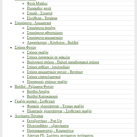
Φυτά Μπάλες
Πυραμίδες φυτά
Σπιράλ - Στριφτά
Ελεύθερα - Τοπιάρια
Σπορόφυτα - Αρωματικά
Σπορόφυτα άνοιξης
Σπορόφυτα φθινοπώρου
Σπορόφυτα αρωματικών
Λαχανόκηπος - Κόνδυλοι - Βολβοί
Σπόροι Φυτών
Σπόροι γκαζόν
Σπόροι λαχανικών σε φάκελα
Βιολογικοί σπόροι - Παλιοί παραδοσιακοί σπόροι
Σπόροι ανθέων - λουλουδιών
Σπόροι αρωματικών φυτών - Βοτάνων
Σπόροι επαγγελματικοί
Προσφορές σπόρων γκαζόν
Βολβοί - Ριζώματα Φυτών
Βολβοί Ανοιξης
Βολβοί Καλοκαιριού
Γκαζόν φυσικό - Συνθετικό
Φυσικός χλοοτάπητας - Έτοιμο γκαζόν
Πλαστικός χλοοτάπητας - Συνθετικό γκαζόν
Αυτόματο Πότισμα
Εκτοξευτήρες - Pop Up
Ηλεκτροβάνες - εξαρτήματα
Προγραμματιστές - Κομπιούτερ
Λάστιχα PE- Σωλήνες αυτόματου ποτίσματος