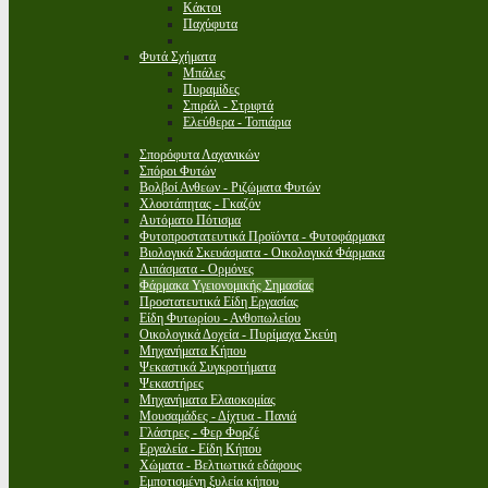
Κάκτοι
Παχύφυτα
Φυτά Σχήματα
Μπάλες
Πυραμίδες
Σπιράλ - Στριφτά
Ελεύθερα - Τοπιάρια
Σπορόφυτα Λαχανικών
Σπόροι Φυτών
Βολβοί Ανθεων - Ριζώματα Φυτών
Χλοοτάπητας - Γκαζόν
Αυτόματο Πότισμα
Φυτοπροστατευτικά Προϊόντα - Φυτοφάρμακα
Βιολογικά Σκευάσματα - Οικολογικά Φάρμακα
Λιπάσματα - Ορμόνες
Φάρμακα Υγειονομικής Σημασίας
Προστατευτικά Είδη Εργασίας
Είδη Φυτωρίου - Ανθοπωλείου
Οικολογικά Δοχεία - Πυρίμαχα Σκεύη
Μηχανήματα Κήπου
Ψεκαστικά Συγκροτήματα
Ψεκαστήρες
Μηχανήματα Ελαιοκομίας
Μουσαμάδες - Δίχτυα - Πανιά
Γλάστρες - Φερ Φορζέ
Εργαλεία - Είδη Κήπου
Χώματα - Βελτιωτικά εδάφους
Εμποτισμένη ξυλεία κήπου