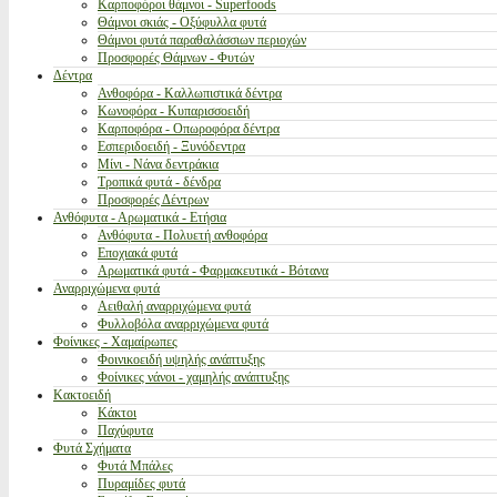
Καρποφόροι θάμνοι - Superfoods
Θάμνοι σκιάς - Οξύφυλλα φυτά
Θάμνοι φυτά παραθαλάσσιων περιοχών
Προσφορές Θάμνων - Φυτών
Δέντρα
Ανθοφόρα - Καλλωπιστικά δέντρα
Κωνοφόρα - Κυπαρισσοειδή
Καρποφόρα - Οπωροφόρα δέντρα
Εσπεριδοειδή - Ξυνόδεντρα
Μίνι - Νάνα δεντράκια
Τροπικά φυτά - δένδρα
Προσφορές Δέντρων
Ανθόφυτα - Αρωματικά - Ετήσια
Ανθόφυτα - Πολυετή ανθοφόρα
Εποχιακά φυτά
Αρωματικά φυτά - Φαρμακευτικά - Βότανα
Αναρριχώμενα φυτά
Αειθαλή αναρριχώμενα φυτά
Φυλλοβόλα αναρριχώμενα φυτά
Φοίνικες - Χαμαίρωπες
Φοινικοειδή υψηλής ανάπτυξης
Φοίνικες νάνοι - χαμηλής ανάπτυξης
Κακτοειδή
Κάκτοι
Παχύφυτα
Φυτά Σχήματα
Φυτά Μπάλες
Πυραμίδες φυτά