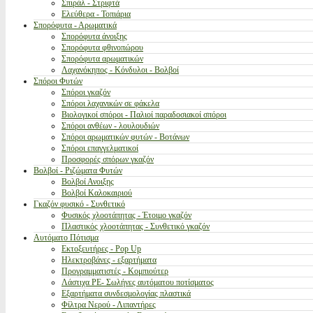
Σπιράλ - Στριφτά
Ελεύθερα - Τοπιάρια
Σπορόφυτα - Αρωματικά
Σπορόφυτα άνοιξης
Σπορόφυτα φθινοπώρου
Σπορόφυτα αρωματικών
Λαχανόκηπος - Κόνδυλοι - Βολβοί
Σπόροι Φυτών
Σπόροι γκαζόν
Σπόροι λαχανικών σε φάκελα
Βιολογικοί σπόροι - Παλιοί παραδοσιακοί σπόροι
Σπόροι ανθέων - λουλουδιών
Σπόροι αρωματικών φυτών - Βοτάνων
Σπόροι επαγγελματικοί
Προσφορές σπόρων γκαζόν
Βολβοί - Ριζώματα Φυτών
Βολβοί Ανοιξης
Βολβοί Καλοκαιριού
Γκαζόν φυσικό - Συνθετικό
Φυσικός χλοοτάπητας - Έτοιμο γκαζόν
Πλαστικός χλοοτάπητας - Συνθετικό γκαζόν
Αυτόματο Πότισμα
Εκτοξευτήρες - Pop Up
Ηλεκτροβάνες - εξαρτήματα
Προγραμματιστές - Κομπιούτερ
Λάστιχα PE- Σωλήνες αυτόματου ποτίσματος
Εξαρτήματα συνδεσμολογίας πλαστικά
Φίλτρα Νερού - Λιπαντήρες