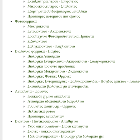
Εκτοξευτήρες νερού - Επιφανείας
Μικροεκτοξευτήρες - Σταλάκτες
Εξαρτήματα συνδεσμολογίας μεταλλικά
Προσφορές αυτόματου ποτίσματος
Φυτοφάρμακα
Μυκητοκτόνα
Εντομοκτόνα - Ακαρεοκτόνα
Ερασιτεχνικά Φυτοπροστατευτικά Προιόντα
Ζιζανιοκτόνα
Σαλιγκαροκτόνα - Κοχλιοκτόνα
Βιολογικά φάρμακα - Παγίδες
Βιολογικά Λιπάσματα
Βιολογικά Εντομοκτόνα - Ακαρεοκτόνα - Σαλιγκαροκτόνα
Βιολογικά προιόντα προστασίας
Βιολογικά Μυκητοκτόνα - Ζιζανιοκτόνα
Βιολογικές Φυτικές Ορμόνες
Βιολογικές Εντομοπαγίδες - Σαλιγκαροπαγίδες - Παγίδες ερπετών - Κόλλε
Σκευάσματα βιολογικά για απεντομώσεις
Λιπάσματα - Ορμόνες
Κοκκώδη χημικά λιπάσματα
Λιπάσματα υδατοδιαλυτά διαφυλλικά
Ρυθμιστές ανάπτυξης - Ορμόνες
Βελτιωτικά φυτών
Προσφορές λιπασμάτων
Βιοκτόνα - Ποντικοφάρμακα - Απωθητικά
Υγρά απεντομώσεων - Σπρέυ καπνογόνα
Σκόνες - κόκκοι απεντομώσεων
Τζέλ απεντομώσεων - Ετοιμόχρηστα δολώματα gel