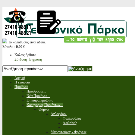
Το καλάθι σας είναι άδειο.
Σύνολο :
0,00 €
Καλώς ήρθατε
Σύνδεση | Εγγραφή
Αρχική
Η εταιρεία
Προϊόντα
Προσφορές...
Νέα Προϊόντα...
Επίκαιρα προϊόντα
Κατηγορίες Προϊόντων...
Θάμνοι
Ανθοφόροι
Φυλλοβόλοι
Αειθαλείς
Μπορντούρας - Φράχτες