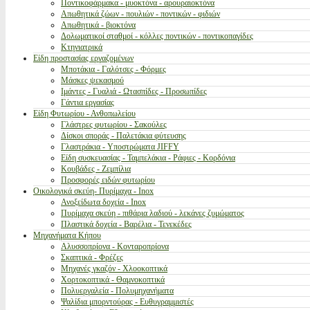
Ποντικοφάρμακα - μυοκτόνα - αρουραιοκτόνα
Απωθητικά ζώων - πουλιών - ποντικών - φιδιών
Απωθητικά - βιοκτόνα
Δολωματικοί σταθμοί - κόλλες ποντικών - ποντικοπαγίδες
Κτηνιατρικά
Είδη προστασίας εργαζομένων
Μποτάκια - Γαλότσες - Φόρμες
Μάσκες ψεκασμού
Ιμάντες - Γυαλιά - Ωτασπίδες - Προσωπίδες
Γάντια εργασίας
Είδη Φυτωρίου - Ανθοπωλείου
Γλάστρες φυτωρίου - Σακούλες
Δίσκοι σποράς - Παλετάκια φύτευσης
Γλαστράκια - Υποστρώματα JIFFY
Είδη συσκευασίας - Ταμπελάκια - Ράφιες - Κορδόνια
Κουβάδες - Ζεμπίλια
Προσφορές ειδών φυτωρίου
Οικολογικά σκεύη- Πυρίμαχα - Inox
Ανοξείδωτα δοχεία - Inox
Πυρίμαχα σκεύη - πιθάρια λαδιού - λεκάνες ζυμώματος
Πλαστικά δοχεία - Βαρέλια - Τενεκέδες
Μηχανήματα Κήπου
Αλυσσοπρίονα - Κονταροπρίονα
Σκαπτικά - Φρέζες
Μηχανές γκαζόν - Χλοοκοπτικά
Χορτοκοπτικά - Θαμνοκοπτικά
Πολυεργαλεία - Πολυμηχανήματα
Ψαλίδια μπορντούρας - Ευθυγραμμιστές