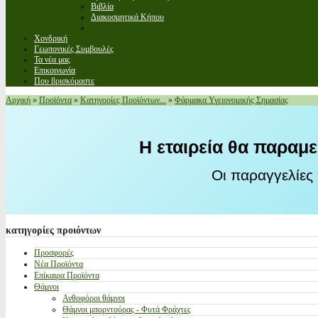
Βιβλία
Διακοσμητικά Κήπου
Χονδρική
Γεωπονικές Συμβουλές
Τα νέα μας
Επικοινωνία
Που βρισκόμαστε
Αρχική
»
Προϊόντα
»
Κατηγορίες Προϊόντων...
»
Φάρμακα Υγειονομικής Σημασίας
Η εταιρεία θα παραμε
Οι παραγγελίες
κατηγορίες
προιόντων
Προσφορές
Νέα Προϊόντα
Επίκαιρα Προϊόντα
Θάμνοι
Ανθοφόροι θάμνοι
Θάμνοι μπορντούρας - Φυτά Φράχτες