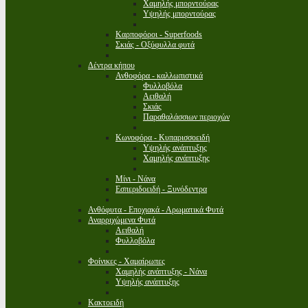
Χαμηλής μπορντούρας
Υψηλής μπορντούρας
Καρποφόροι - Superfoods
Σκιάς - Οξύφυλλα φυτά
Δέντρα κήπου
Ανθοφόρα - καλλωπιστικά
Φυλλοβόλα
Αειθαλή
Σκιάς
Παραθαλάσσιων περιοχών
Κωνοφόρα - Κυπαρισσοειδή
Υψηλής ανάπτυξης
Χαμηλής ανάπτυξης
Μίνι - Νάνα
Εσπεριδοειδή - Ξυνόδεντρα
Ανθόφυτα - Εποχιακά - Αρωματικά Φυτά
Αναρριχώμενα Φυτά
Αειθαλή
Φυλλοβόλα
Φοίνικες - Χαμαίρωπες
Χαμηλής ανάπτυξης - Νάνα
Υψηλής ανάπτυξης
Κακτοειδή