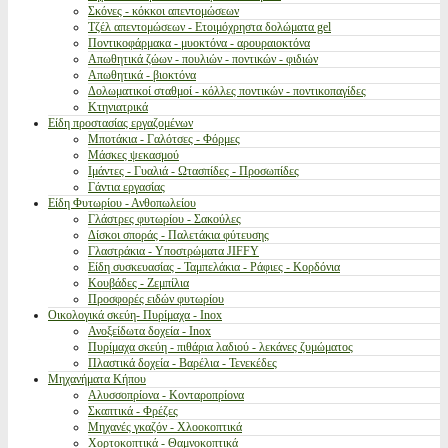
Σκόνες - κόκκοι απεντομώσεων
Τζέλ απεντομώσεων - Ετοιμόχρηστα δολώματα gel
Ποντικοφάρμακα - μυοκτόνα - αρουραιοκτόνα
Απωθητικά ζώων - πουλιών - ποντικών - φιδιών
Απωθητικά - βιοκτόνα
Δολωματικοί σταθμοί - κόλλες ποντικών - ποντικοπαγίδες
Κτηνιατρικά
Είδη προστασίας εργαζομένων
Μποτάκια - Γαλότσες - Φόρμες
Μάσκες ψεκασμού
Ιμάντες - Γυαλιά - Ωτασπίδες - Προσωπίδες
Γάντια εργασίας
Είδη Φυτωρίου - Ανθοπωλείου
Γλάστρες φυτωρίου - Σακούλες
Δίσκοι σποράς - Παλετάκια φύτευσης
Γλαστράκια - Υποστρώματα JIFFY
Είδη συσκευασίας - Ταμπελάκια - Ράφιες - Κορδόνια
Κουβάδες - Ζεμπίλια
Προσφορές ειδών φυτωρίου
Οικολογικά σκεύη- Πυρίμαχα - Inox
Ανοξείδωτα δοχεία - Inox
Πυρίμαχα σκεύη - πιθάρια λαδιού - λεκάνες ζυμώματος
Πλαστικά δοχεία - Βαρέλια - Τενεκέδες
Μηχανήματα Κήπου
Αλυσσοπρίονα - Κονταροπρίονα
Σκαπτικά - Φρέζες
Μηχανές γκαζόν - Χλοοκοπτικά
Χορτοκοπτικά - Θαμνοκοπτικά