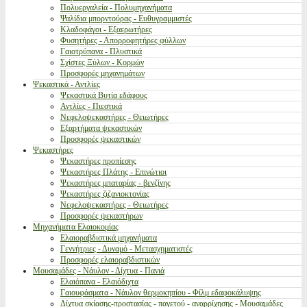
Πολυεργαλεία - Πολυμηχανήματα
Ψαλίδια μπορντούρας - Ευθυγραμμιστές
Κλαδοφάγοι - Εξαερωτήρες
Φυσητήρες - Απορροφητήρες φύλλων
Γαιοτρύπανα - Πλυστικά
Σχίστες Ξύλων - Κορμών
Προσφορές μηχανημάτων
Ψεκαστικά - Αντλίες
Ψεκαστικά Βυτία εδάφους
Αντλίες - Πιεστικά
Νεφελοψεκαστήρες - Θειωτήρες
Εξαρτήματα ψεκαστικών
Προσφορές ψεκαστικών
Ψεκαστήρες
Ψεκαστήρες προπίεσης
Ψεκαστήρες Πλάτης - Επινώτιοι
Ψεκαστήρες μπαταρίας - βενζίνης
Ψεκαστήρες ζιζανιοκτονίας
Νεφελοψεκαστήρες - Θειωτήρες
Προσφορές ψεκαστήρων
Μηχανήματα Ελαιοκομίας
Ελαιοραβδιστικά μηχανήματα
Γεννήτριες - Δυναμό - Μετασχηματιστές
Προσφορές ελαιοραβδιστικών
Μουσαμάδες - Νάυλον - Δίχτυα - Πανιά
Ελαιόπανα - Ελαιόδιχτα
Γαιουφάσματα - Νάυλον θερμοκηπίου - Φίλμ εδαφοκάλυψης
Δίχτυα σκίασης-προστασίας - παγετού - αναρρίχησης - Μουσαμάδες