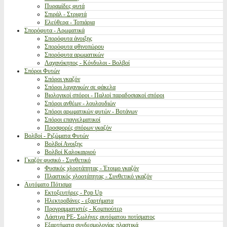
Πυραμίδες φυτά
Σπιράλ - Στριφτά
Ελεύθερα - Τοπιάρια
Σπορόφυτα - Αρωματικά
Σπορόφυτα άνοιξης
Σπορόφυτα φθινοπώρου
Σπορόφυτα αρωματικών
Λαχανόκηπος - Κόνδυλοι - Βολβοί
Σπόροι Φυτών
Σπόροι γκαζόν
Σπόροι λαχανικών σε φάκελα
Βιολογικοί σπόροι - Παλιοί παραδοσιακοί σπόροι
Σπόροι ανθέων - λουλουδιών
Σπόροι αρωματικών φυτών - Βοτάνων
Σπόροι επαγγελματικοί
Προσφορές σπόρων γκαζόν
Βολβοί - Ριζώματα Φυτών
Βολβοί Ανοιξης
Βολβοί Καλοκαιριού
Γκαζόν φυσικό - Συνθετικό
Φυσικός χλοοτάπητας - Έτοιμο γκαζόν
Πλαστικός χλοοτάπητας - Συνθετικό γκαζόν
Αυτόματο Πότισμα
Εκτοξευτήρες - Pop Up
Ηλεκτροβάνες - εξαρτήματα
Προγραμματιστές - Κομπιούτερ
Λάστιχα PE- Σωλήνες αυτόματου ποτίσματος
Εξαρτήματα συνδεσμολογίας πλαστικά