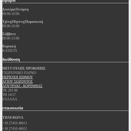
ωράριο
Δευτέρα|Τετάρτη
09:00-16:00
Τρίτη|Πέμπτη|Παρασκευή
09:00-16:00
Σάββατο
09:00-15:00
Κυριακή
ΚΛΕΙΣΤΑ
διεύθυνση
ΜΕΓΓΟΥΛΗΣ ΠΡΟΚΟΠΗΣ
ΓΕΩΠΟΝΙΚΟ ΠΑΡΚΟ
ΠΕΡΙΟΧΗ ΙΣΘΜΟΥ
ΑΓΙΟΥ ΣΩΖΟΝΤΟΣ
ΛΟΥΤΡΑΚΙ - ΚΟΡΙΝΘΙΑΣ
ΤΚ 203 00
ΤΘ 14/17
ΕΛΛΑΔΑ
επικοινωνία
ΤΗΛΕΦΩΝΑ
+30 27410 48611
+30 27410 48621