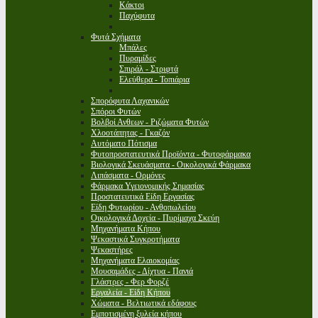
Κάκτοι
Παχύφυτα
Φυτά Σχήματα
Μπάλες
Πυραμίδες
Σπιράλ - Στριφτά
Ελεύθερα - Τοπιάρια
Σπορόφυτα Λαχανικών
Σπόροι Φυτών
Βολβοί Ανθεων - Ριζώματα Φυτών
Χλοοτάπητας - Γκαζόν
Αυτόματο Πότισμα
Φυτοπροστατευτικά Προϊόντα - Φυτοφάρμακα
Βιολογικά Σκευάσματα - Οικολογικά Φάρμακα
Λιπάσματα - Ορμόνες
Φάρμακα Υγειονομικής Σημασίας
Προστατευτικά Είδη Εργασίας
Είδη Φυτωρίου - Ανθοπωλείου
Οικολογικά Δοχεία - Πυρίμαχα Σκεύη
Μηχανήματα Κήπου
Ψεκαστικά Συγκροτήματα
Ψεκαστήρες
Μηχανήματα Ελαιοκομίας
Μουσαμάδες - Δίχτυα - Πανιά
Γλάστρες - Φερ Φορζέ
Εργαλεία - Είδη Κήπου
Χώματα - Βελτιωτικά εδάφους
Εμποτισμένη ξυλεία κήπου