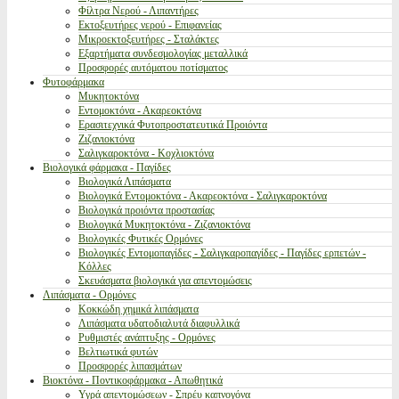
Φίλτρα Νερού - Λιπαντήρες
Εκτοξευτήρες νερού - Επιφανείας
Μικροεκτοξευτήρες - Σταλάκτες
Εξαρτήματα συνδεσμολογίας μεταλλικά
Προσφορές αυτόματου ποτίσματος
Φυτοφάρμακα
Μυκητοκτόνα
Εντομοκτόνα - Ακαρεοκτόνα
Ερασιτεχνικά Φυτοπροστατευτικά Προιόντα
Ζιζανιοκτόνα
Σαλιγκαροκτόνα - Κοχλιοκτόνα
Βιολογικά φάρμακα - Παγίδες
Βιολογικά Λιπάσματα
Βιολογικά Εντομοκτόνα - Ακαρεοκτόνα - Σαλιγκαροκτόνα
Βιολογικά προιόντα προστασίας
Βιολογικά Μυκητοκτόνα - Ζιζανιοκτόνα
Βιολογικές Φυτικές Ορμόνες
Βιολογικές Εντομοπαγίδες - Σαλιγκαροπαγίδες - Παγίδες ερπετών -
Κόλλες
Σκευάσματα βιολογικά για απεντομώσεις
Λιπάσματα - Ορμόνες
Κοκκώδη χημικά λιπάσματα
Λιπάσματα υδατοδιαλυτά διαφυλλικά
Ρυθμιστές ανάπτυξης - Ορμόνες
Βελτιωτικά φυτών
Προσφορές λιπασμάτων
Βιοκτόνα - Ποντικοφάρμακα - Απωθητικά
Υγρά απεντομώσεων - Σπρέυ καπνογόνα