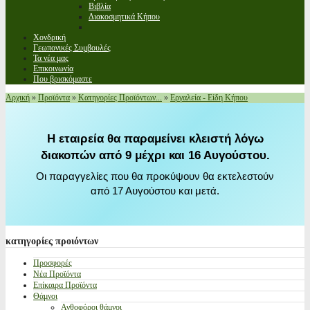
Βιβλία
Διακοσμητικά Κήπου
Χονδρική
Γεωπονικές Συμβουλές
Τα νέα μας
Επικοινωνία
Που βρισκόμαστε
Αρχική
»
Προϊόντα
»
Κατηγορίες Προϊόντων...
»
Εργαλεία - Είδη Κήπου
Η εταιρεία θα παραμείνει κλειστή λόγω
διακοπών από 9 μέχρι και 16 Αυγούστου.
Οι παραγγελίες που θα προκύψουν θα εκτελεστούν
από 17 Αυγούστου και μετά.
κατηγορίες
προιόντων
Προσφορές
Νέα Προϊόντα
Επίκαιρα Προϊόντα
Θάμνοι
Ανθοφόροι θάμνοι