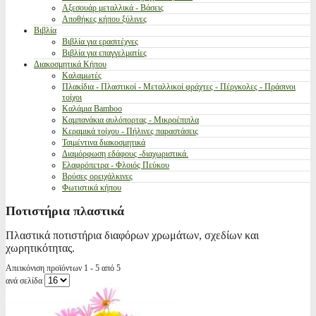
Αξεσουάρ μεταλλικά - Βάσεις
Αποθήκες κήπου ξύλινες
Βιβλία
Βιβλία για ερασιτέχνες
Βιβλία για επαγγελματίες
Διακοσμητικά Κήπου
Καλαμωτές
Πλακίδια - Πλαστικοί - Μεταλλικοί φράχτες - Πέργκολες - Πράσινοι
τοίχοι
Καλάμια Bamboo
Καμπανάκια αυλόπορτας - Μικροέπιπλα
Κεραμικά τοίχου - Πήλινες παραστάσεις
Τσιμέντινα διακοσμητικά
Διαμόρφωση εδάφους -διαχωριστικά.
Ελαφρόπετρα - Φλοιός Πεύκου
Βρύσες ορειχάλκινες
Φωτιστικά κήπου
Ποτιστήρια πλαστικά
Πλαστικά ποτιστήρια διαφόρων χρωμάτων, σχεδίων και
χωρητικότητας.
Απεικόνιση προϊόντων 1 - 5 από 5
ανά σελίδα