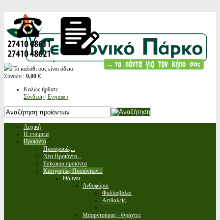
Το καλάθι σας είναι άδειο.
Σύνολο :
0,00 €
Καλώς ήρθατε
Σύνδεση | Εγγραφή
Αρχική
Η εταιρεία
Προϊόντα
Προσφορές...
Νέα Προϊόντα...
Επίκαιρα προϊόντα
Κατηγορίες Προϊόντων...
Θάμνοι
Ανθοφόροι
Φυλλοβόλοι
Αειθαλείς
Μπορντούρας - Φράχτες