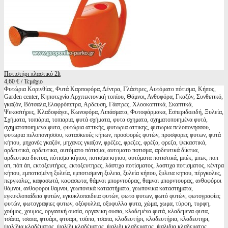
Ποτιστήρι πλαστικό 2lt
4,60 € / Τεμάχιο
Φυτώρια Κορινθίας, Φυτά Καρποφόρα, Δέντρα, Γλάστρες, Αυτόματο πότισμα, Κήπος,
Garden center, Κηποτεχνία Αρχιτεκτονική τοπίου, Θάμνοι, Ανθοφόρα, Γκαζόν, Συνθετικό,
γκαζόν, Βότσαλα,Ελαφρόπετρα, Αρδευση, Γάστρες, Χλοοκοπτικά, Σκαπτικά,
Ψεκαστήρες, Κλαδοφάγοι, Κωνοφόρα, Λιπάσματα, Φυτοφάρμακα, Εσπεριδοειδή, Ξυλεία,
Σχήματα, τοπιάρια, τοπιαρια, φυτά σχήματα, φυτα σχηματα, σχηματοποιημένα φυτά,
σχηματοποιημενα φυτα, φυτώρια αττικής, φυτωρια αττικης, φυτωρια πελοπονησσου,
φυτωρια πελοπονησσου, κατασκευές κήπων, προσφορές φυτών, προσφορες φυτων, φυτά
κήπου, μηχανές γκαζόν, μηχανες γκαζον, φρέζες, φρεζες, φρέζα, φρεζα, ψεκαστικά,
αρδευτικά, αρδευτικα, αυτόματο πότισμα, αυτοματο ποτισμα, αρδευτικά δίκτυα,
αρδευτικα δικτυα, πότισμα κήπου, ποτισμα κηπου, αυτόματα ποτιστικά, μπέκ, μπεκ, ποπ
απ, πόπ άπ, εκτοξευτήρες, εκτοξευτηρες, λάστιχα ποτίσματος, λαστιχα ποτισματος, κέντρα
κήπου, εμποτισμένη ξυλεία, εμποτισμενη ξυλεια, ξυλεία κήπου, ξυλεια κηπου, πέργκολες,
περγκολες, καφασωτά, καφασωτα, θάμνοι μπορντούρας, θαμνοι μπορντουρας, ανθοφόροι
θάμνοι, ανθοφοροι θαμνοι, γεωπονικά καταστήματα, γεωπονικα καταστηματα,
εγκυκλοπαίδεια φυτών, εγκυκλοπαιδεια φυτών, φωτο φυτων, φωτό φυτών, φωτογραφίες
φυτών, φωτογραφιες φυτων, οξύφυλλα, οξυφυλλα φυτα, χώμα, χωμα, τύρφη, τυρφη,
χούμος, χουμος, οργανική ουσία, οργανικη ουσια, κλαδεμένα φυτά, κλαδεμενα φυτα,
τσάπα, τσαπα, φτυάρι, φτυαρι, τσάπα, τσαπα, κλαδευτήρι, κλαδευτήρια, κλαδευτηρι,
ψαλίδια κλαδέματος, ψαλίδι κλαδέματος, ψαλιδι κλαδεματος, ψαλιδια κλαδεματος,