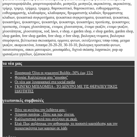
μπορντουροψάλιδα, μπορντουροψαλιδο, μεσηνέζα, μεσηνεζα, ακροκόπτης, ακροκόπτης,
τρίμερ, τριμερ, τρίμμερ, τριμμερ, θαμνοκοπτικό, θαμνοκοπτικο, ευθυγραμμιστης,
ευθυγραμμιστής, κλαδοφάγος, κλαδοφαγος, θρυμματιστής κλαδιών, θρυμματιστης
κλαδιων, ψεκαστικά συγκροτήματα, ψεκαστικα συγκροτηματα, ψεκαστικά, ψεκαστικα,
ψεκαστήρες, ψεκαστηρες, ψεκαστήρι, ψεκαστηρι, ψεκαστήρες προπίεσης, ψεκαστηρες
προπιεσης, έτοιμος χλοοτάπητας, ετοιμος χλοοταπητας, έτοιμο γκαζόν, ετοιμο γκαζον,
χλοοτάπητας, χλοοταπητας, sod, lawn, e shop, e garden shop, e shop garden, garden shop,
shop garden, free shop garden, free shop, e free shop, βιολογικη ντοματα, βιολογικα
σπορόφυτα, βελτιωτικα σκευασματα, ορμονες φυτων, εκτοξευτηρες τσαφ-τσαφ, μειγμα
γκαζον, ακαρεοκτόνα, λιπασμα 20-20-20, 30-10-10, βιολογικη προστασία φυτων,
πατατοσπορος, σακοι μανιταριών, μουσαμάδες, διχτυά σκίασης λαχανικών, pop-up
γραναζωτα γηπέδων, ζιζανιοκτόνα
τα
νέα μας
Προσφορά: Όλοι οι χειμερινοί Βολβόι -50% έως 15/2
Φειγιόα: Καλλιέργεια απο ''χρυσάφι''
Oι νέοι μας λογαριασμοί στα social media
ΓΚΙΝΓΚΟ ΜΠΙΛΟΜΠΑ - ΤΟ ΔΕΝΤΡΟ ΜΕ ΤΙΣ ΘΕΡΑΠΕΥΤΙΚΕΣ
ΙΔΙΟΤΗΤΕΣ
γεωπονικές
συμβουλές
Πότε να φυτέψω την λεβάντα μου ;
Λίπανση πατάτας - Πότε και πώς γίνεται.
Καλλωπιστικά φυτά που αντέχουν σε σκιά.
Ελιά: Πως αυξάνουμε την ανθοφορία, το ποσοστό καρπόδεσης και την
περιεκτικότητα των καρπών σε λάδι