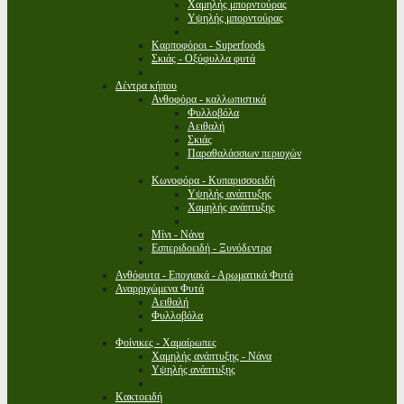
Χαμηλής μπορντούρας
Υψηλής μπορντούρας
Καρποφόροι - Superfoods
Σκιάς - Οξύφυλλα φυτά
Δέντρα κήπου
Ανθοφόρα - καλλωπιστικά
Φυλλοβόλα
Αειθαλή
Σκιάς
Παραθαλάσσιων περιοχών
Κωνοφόρα - Κυπαρισσοειδή
Υψηλής ανάπτυξης
Χαμηλής ανάπτυξης
Μίνι - Νάνα
Εσπεριδοειδή - Ξυνόδεντρα
Ανθόφυτα - Εποχιακά - Αρωματικά Φυτά
Αναρριχώμενα Φυτά
Αειθαλή
Φυλλοβόλα
Φοίνικες - Χαμαίρωπες
Χαμηλής ανάπτυξης - Νάνα
Υψηλής ανάπτυξης
Κακτοειδή