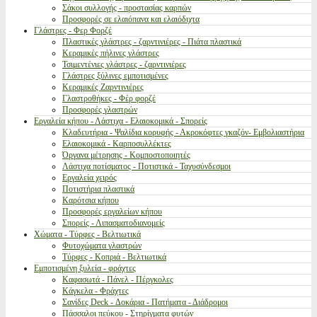
Σάκοι συλλογής - προστασίας καρπών
Προσφορές σε ελαιόπανα και ελαιόδιχτα
Γλάστρες - Φερ Φορζέ
Πλαστικές γλάστρες - ζαρντινιέρες - Πιάτα πλαστικά
Κεραμικές πήλινες γλάστρες
Τσιμεντένιες γλάστρες - ζαρντινιέρες
Γλάστρες ξύλινες εμποτισμένες
Κεραμικές Ζαρντινιέρες
Γλαστροθήκες - Φέρ φορζέ
Προσφορές γλαστρών
Εργαλεία κήπου - Λάστιχα - Ελαιοκομικά - Σπορείς
Κλαδευτήρια - Ψαλίδια κορυφής - Ακροκόφτες γκαζόν- Εμβολιαστήρια
Ελαιοκομικά - Καρποσυλλέκτες
Όργανα μέτρησης - Κομποστοποιητές
Λάστιχα ποτίσματος - Ποτιστικά - Ταχυσύνδεσμοι
Εργαλεία χειρός
Ποτιστήρια πλαστικά
Καρότσια κήπου
Προσφορές εργαλείων κήπου
Σπορείς - Λιπασματοδιανομείς
Χώματα - Τύρφες - Βελτιωτικά
Φυτοχώματα γλαστρών
Τύρφες - Κοπριά - Βελτιωτικά
Εμποτισμένη ξυλεία - φράχτες
Καφασωτά - Πάνελ - Πέργκολες
Κάγκελα - Φράχτες
Σανίδες Deck - Δοκάρια - Πατήματα - Διάδρομοι
Πάσσαλοι πεύκου - Στηρίγματα φυτών