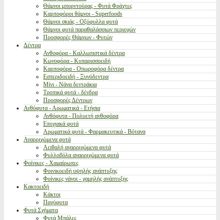
Θάμνοι μπορντούρας - Φυτά Φράχτες
Καρποφόροι θάμνοι - Superfoods
Θάμνοι σκιάς - Οξύφυλλα φυτά
Θάμνοι φυτά παραθαλάσσιων περιοχών
Προσφορές Θάμνων - Φυτών
Δέντρα
Ανθοφόρα - Καλλωπιστικά δέντρα
Κωνοφόρα - Κυπαρισσοειδή
Καρποφόρα - Οπωροφόρα δέντρα
Εσπεριδοειδή - Ξυνόδεντρα
Μίνι - Νάνα δεντράκια
Τροπικά φυτά - δένδρα
Προσφορές Δέντρων
Ανθόφυτα - Αρωματικά - Ετήσια
Ανθόφυτα - Πολυετή ανθοφόρα
Εποχιακά φυτά
Αρωματικά φυτά - Φαρμακευτικά - Βότανα
Αναρριχώμενα φυτά
Αειθαλή αναρριχώμενα φυτά
Φυλλοβόλα αναρριχώμενα φυτά
Φοίνικες - Χαμαίρωπες
Φοινικοειδή υψηλής ανάπτυξης
Φοίνικες νάνοι - χαμηλής ανάπτυξης
Κακτοειδή
Κάκτοι
Παχύφυτα
Φυτά Σχήματα
Φυτά Μπάλες