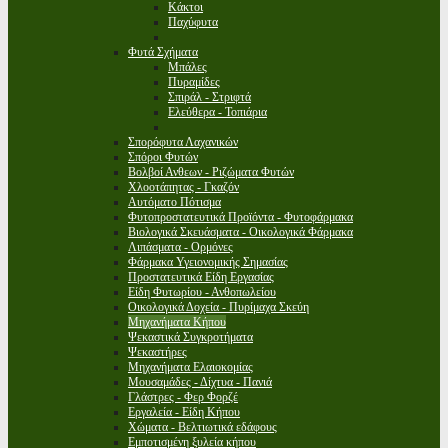
Κάκτοι
Παχύφυτα
Φυτά Σχήματα
Μπάλες
Πυραμίδες
Σπιράλ - Στριφτά
Ελεύθερα - Τοπιάρια
Σπορόφυτα Λαχανικών
Σπόροι Φυτών
Βολβοί Ανθεων - Ριζώματα Φυτών
Χλοοτάπητας - Γκαζόν
Αυτόματο Πότισμα
Φυτοπροστατευτικά Προϊόντα - Φυτοφάρμακα
Βιολογικά Σκευάσματα - Οικολογικά Φάρμακα
Λιπάσματα - Ορμόνες
Φάρμακα Υγειονομικής Σημασίας
Προστατευτικά Είδη Εργασίας
Είδη Φυτωρίου - Ανθοπωλείου
Οικολογικά Δοχεία - Πυρίμαχα Σκεύη
Μηχανήματα Κήπου
Ψεκαστικά Συγκροτήματα
Ψεκαστήρες
Μηχανήματα Ελαιοκομίας
Μουσαμάδες - Δίχτυα - Πανιά
Γλάστρες - Φερ Φορζέ
Εργαλεία - Είδη Κήπου
Χώματα - Βελτιωτικά εδάφους
Εμποτισμένη ξυλεία κήπου