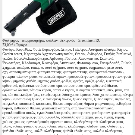
Φυσητήρας - απορροφητήρας φύλλων ηλεκτρικός - Green line PRC
73,00 € / Τεμάχιο
Φυτώρια Κορινθίας, Φυτά Καρποφόρα, Δέντρα, Γλάστρες, Αυτόματο πότισμα, Κήπος,
Garden center, Κηποτεχνία Αρχιτεκτονική τοπίου, Θάμνοι, Ανθοφόρα, Γκαζόν, Συνθετικό,
γκαζόν, Βότσαλα,Ελαφρόπετρα, Αρδευση, Γάστρες, Χλοοκοπτικά, Σκαπτικά,
Ψεκαστήρες, Κλαδοφάγοι, Κωνοφόρα, Λιπάσματα, Φυτοφάρμακα, Εσπεριδοειδή, Ξυλεία,
Σχήματα, τοπιάρια, τοπιαρια, φυτά σχήματα, φυτα σχηματα, σχηματοποιημένα φυτά,
σχηματοποιημενα φυτα, φυτώρια αττικής, φυτωρια αττικης, φυτωρια πελοπονησσου,
φυτωρια πελοπονησσου, κατασκευές κήπων, προσφορές φυτών, προσφορες φυτων, φυτά
κήπου, μηχανές γκαζόν, μηχανες γκαζον, φρέζες, φρεζες, φρέζα, φρεζα, ψεκαστικά,
αρδευτικά, αρδευτικα, αυτόματο πότισμα, αυτοματο ποτισμα, αρδευτικά δίκτυα,
αρδευτικα δικτυα, πότισμα κήπου, ποτισμα κηπου, αυτόματα ποτιστικά, μπέκ, μπεκ, ποπ
απ, πόπ άπ, εκτοξευτήρες, εκτοξευτηρες, λάστιχα ποτίσματος, λαστιχα ποτισματος, κέντρα
κήπου, εμποτισμένη ξυλεία, εμποτισμενη ξυλεια, ξυλεία κήπου, ξυλεια κηπου, πέργκολες,
περγκολες, καφασωτά, καφασωτα, θάμνοι μπορντούρας, θαμνοι μπορντουρας, ανθοφόροι
θάμνοι, ανθοφοροι θαμνοι, γεωπονικά καταστήματα, γεωπονικα καταστηματα,
εγκυκλοπαίδεια φυτών, εγκυκλοπαιδεια φυτών, φωτο φυτων, φωτό φυτών, φωτογραφίες
φυτών, φωτογραφιες φυτων, οξύφυλλα, οξυφυλλα φυτα, χώμα, χωμα, τύρφη, τυρφη,
χούμος, χουμος, οργανική ουσία, οργανικη ουσια, κλαδεμένα φυτά, κλαδεμενα φυτα,
τσάπα, τσαπα, φτυάρι, φτυαρι, τσάπα, τσαπα, κλαδευτήρι, κλαδευτήρια, κλαδευτηρι,
ψαλίδια κλαδέματος, ψαλίδι κλαδέματος, ψαλιδι κλαδεματος, ψαλιδια κλαδεματος,