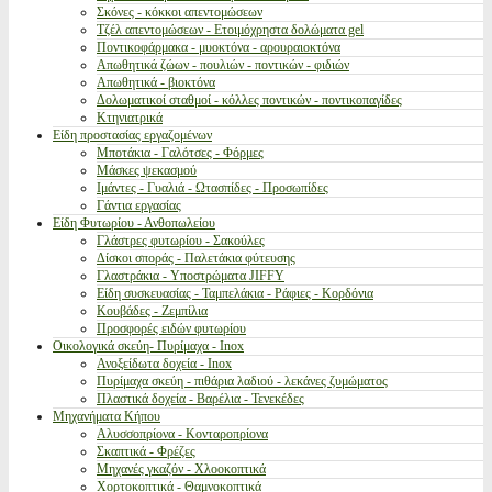
Σκόνες - κόκκοι απεντομώσεων
Τζέλ απεντομώσεων - Ετοιμόχρηστα δολώματα gel
Ποντικοφάρμακα - μυοκτόνα - αρουραιοκτόνα
Απωθητικά ζώων - πουλιών - ποντικών - φιδιών
Απωθητικά - βιοκτόνα
Δολωματικοί σταθμοί - κόλλες ποντικών - ποντικοπαγίδες
Κτηνιατρικά
Είδη προστασίας εργαζομένων
Μποτάκια - Γαλότσες - Φόρμες
Μάσκες ψεκασμού
Ιμάντες - Γυαλιά - Ωτασπίδες - Προσωπίδες
Γάντια εργασίας
Είδη Φυτωρίου - Ανθοπωλείου
Γλάστρες φυτωρίου - Σακούλες
Δίσκοι σποράς - Παλετάκια φύτευσης
Γλαστράκια - Υποστρώματα JIFFY
Είδη συσκευασίας - Ταμπελάκια - Ράφιες - Κορδόνια
Κουβάδες - Ζεμπίλια
Προσφορές ειδών φυτωρίου
Οικολογικά σκεύη- Πυρίμαχα - Inox
Ανοξείδωτα δοχεία - Inox
Πυρίμαχα σκεύη - πιθάρια λαδιού - λεκάνες ζυμώματος
Πλαστικά δοχεία - Βαρέλια - Τενεκέδες
Μηχανήματα Κήπου
Αλυσσοπρίονα - Κονταροπρίονα
Σκαπτικά - Φρέζες
Μηχανές γκαζόν - Χλοοκοπτικά
Χορτοκοπτικά - Θαμνοκοπτικά