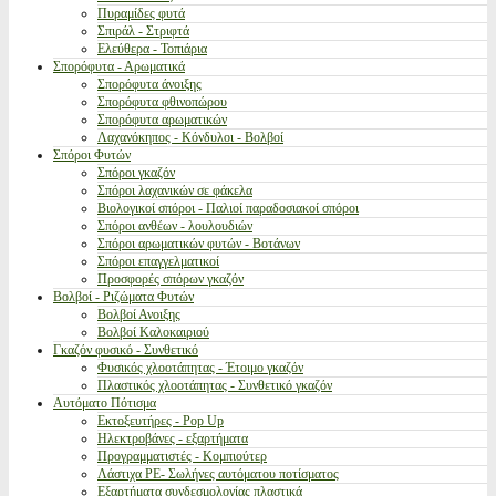
Πυραμίδες φυτά
Σπιράλ - Στριφτά
Ελεύθερα - Τοπιάρια
Σπορόφυτα - Αρωματικά
Σπορόφυτα άνοιξης
Σπορόφυτα φθινοπώρου
Σπορόφυτα αρωματικών
Λαχανόκηπος - Κόνδυλοι - Βολβοί
Σπόροι Φυτών
Σπόροι γκαζόν
Σπόροι λαχανικών σε φάκελα
Βιολογικοί σπόροι - Παλιοί παραδοσιακοί σπόροι
Σπόροι ανθέων - λουλουδιών
Σπόροι αρωματικών φυτών - Βοτάνων
Σπόροι επαγγελματικοί
Προσφορές σπόρων γκαζόν
Βολβοί - Ριζώματα Φυτών
Βολβοί Ανοιξης
Βολβοί Καλοκαιριού
Γκαζόν φυσικό - Συνθετικό
Φυσικός χλοοτάπητας - Έτοιμο γκαζόν
Πλαστικός χλοοτάπητας - Συνθετικό γκαζόν
Αυτόματο Πότισμα
Εκτοξευτήρες - Pop Up
Ηλεκτροβάνες - εξαρτήματα
Προγραμματιστές - Κομπιούτερ
Λάστιχα PE- Σωλήνες αυτόματου ποτίσματος
Εξαρτήματα συνδεσμολογίας πλαστικά