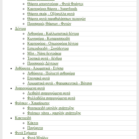
Θάμνοι μπορντούρας - Φυτά Φράχτες
Καρποφόροι θάμνοι - Superfoods
Θάμνοι σκιάς - Οξύφυλλα φυτά
Θάμνοι φυτά παραθαλάσσιων περιοχών
Προσφορές Θάμνων - Φυτών
Δέντρα
Ανθοφόρα - Καλλωπιστικά δέντρα
Κωνοφόρα - Κυπαρισσοειδή
Καρποφόρα - Οπωροφόρα δέντρα
Εσπεριδοειδή - Ξυνόδεντρα
Μίνι - Νάνα δεντράκια
Τροπικά φυτά - δένδρα
Προσφορές Δέντρων
Ανθόφυτα - Αρωματικά - Ετήσια
Ανθόφυτα - Πολυετή ανθοφόρα
Εποχιακά φυτά
Αρωματικά φυτά - Φαρμακευτικά - Βότανα
Αναρριχώμενα φυτά
Αειθαλή αναρριχώμενα φυτά
Φυλλοβόλα αναρριχώμενα φυτά
Φοίνικες - Χαμαίρωπες
Φοινικοειδή υψηλής ανάπτυξης
Φοίνικες νάνοι - χαμηλής ανάπτυξης
Κακτοειδή
Κάκτοι
Παχύφυτα
Φυτά Σχήματα
Φυτά Μπάλες