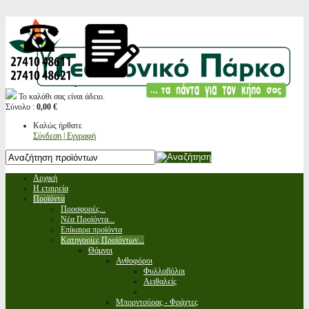
Το καλάθι σας είναι άδειο.
Σύνολο :
0,00 €
Καλώς ήρθατε
Σύνδεση | Εγγραφή
Αρχική
Η εταιρεία
Προϊόντα
Προσφορές...
Νέα Προϊόντα...
Επίκαιρα προϊόντα
Κατηγορίες Προϊόντων...
Θάμνοι
Ανθοφόροι
Φυλλοβόλοι
Αειθαλείς
Μπορντούρας - Φράχτες