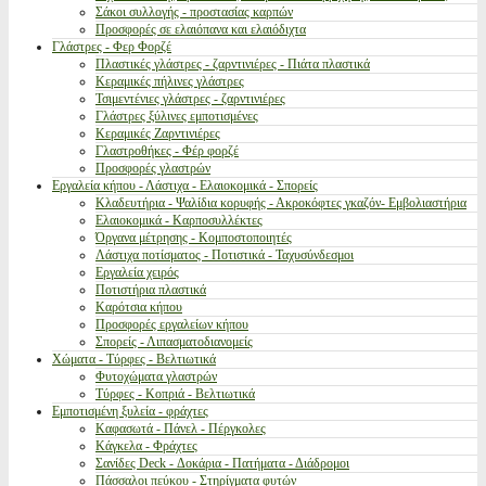
Σάκοι συλλογής - προστασίας καρπών
Προσφορές σε ελαιόπανα και ελαιόδιχτα
Γλάστρες - Φερ Φορζέ
Πλαστικές γλάστρες - ζαρντινιέρες - Πιάτα πλαστικά
Κεραμικές πήλινες γλάστρες
Τσιμεντένιες γλάστρες - ζαρντινιέρες
Γλάστρες ξύλινες εμποτισμένες
Κεραμικές Ζαρντινιέρες
Γλαστροθήκες - Φέρ φορζέ
Προσφορές γλαστρών
Εργαλεία κήπου - Λάστιχα - Ελαιοκομικά - Σπορείς
Κλαδευτήρια - Ψαλίδια κορυφής - Ακροκόφτες γκαζόν- Εμβολιαστήρια
Ελαιοκομικά - Καρποσυλλέκτες
Όργανα μέτρησης - Κομποστοποιητές
Λάστιχα ποτίσματος - Ποτιστικά - Ταχυσύνδεσμοι
Εργαλεία χειρός
Ποτιστήρια πλαστικά
Καρότσια κήπου
Προσφορές εργαλείων κήπου
Σπορείς - Λιπασματοδιανομείς
Χώματα - Τύρφες - Βελτιωτικά
Φυτοχώματα γλαστρών
Τύρφες - Κοπριά - Βελτιωτικά
Εμποτισμένη ξυλεία - φράχτες
Καφασωτά - Πάνελ - Πέργκολες
Κάγκελα - Φράχτες
Σανίδες Deck - Δοκάρια - Πατήματα - Διάδρομοι
Πάσσαλοι πεύκου - Στηρίγματα φυτών