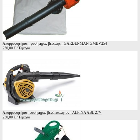
Απορροφητήρας - φυσητήρας βενζίνης - GARDENMAN GMBV254
250,00 € / Τεμάχιο
Απορροφητήρας- φυσητήρας βενζινοκίνητος - ALPINA ABL 27V
230,00 € / Τεμάχιο