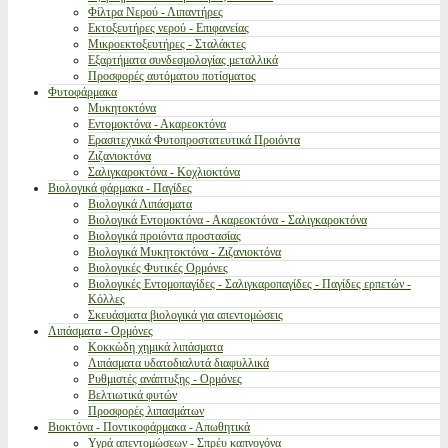
Φίλτρα Νερού - Λιπαντήρες
Εκτοξευτήρες νερού - Επιφανείας
Μικροεκτοξευτήρες - Σταλάκτες
Εξαρτήματα συνδεσμολογίας μεταλλικά
Προσφορές αυτόματου ποτίσματος
Φυτοφάρμακα
Μυκητοκτόνα
Εντομοκτόνα - Ακαρεοκτόνα
Ερασιτεχνικά Φυτοπροστατευτικά Προιόντα
Ζιζανιοκτόνα
Σαλιγκαροκτόνα - Κοχλιοκτόνα
Βιολογικά φάρμακα - Παγίδες
Βιολογικά Λιπάσματα
Βιολογικά Εντομοκτόνα - Ακαρεοκτόνα - Σαλιγκαροκτόνα
Βιολογικά προιόντα προστασίας
Βιολογικά Μυκητοκτόνα - Ζιζανιοκτόνα
Βιολογικές Φυτικές Ορμόνες
Βιολογικές Εντομοπαγίδες - Σαλιγκαροπαγίδες - Παγίδες ερπετών -
Κόλλες
Σκευάσματα βιολογικά για απεντομώσεις
Λιπάσματα - Ορμόνες
Κοκκώδη χημικά λιπάσματα
Λιπάσματα υδατοδιαλυτά διαφυλλικά
Ρυθμιστές ανάπτυξης - Ορμόνες
Βελτιωτικά φυτών
Προσφορές λιπασμάτων
Βιοκτόνα - Ποντικοφάρμακα - Απωθητικά
Υγρά απεντομώσεων - Σπρέυ καπνογόνα