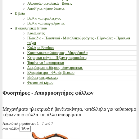
Αξεσουάρ μεταλλικά - Βάσεις
Αποθήκες κήπου ξύλινες
Βιβλία
Βιβλία για ερασιτέχνες
Βιβλία για επαγγελματίες
Διακοσμητικά Κήπου
Καλαμωτές
Πλακίδια - Πλαστικοί - Μεταλλικοί φράχτες - Πέργκολες - Πράσινοι
τοίχοι
Καλάμια Bamboo
Καμπανάκια αυλόπορτας - Μικροέπιπλα
Κεραμικά τοίχου - Πήλινες παραστάσεις
Τσιμέντινα διακοσμητικά
Διαμόρφωση εδάφους -διαχωριστικά.
Ελαφρόπετρα - Φλοιός Πεύκου
Βρύσες ορειχάλκινες
Φωτιστικά κήπου
Φυσητήρες - Απορροφητήρες φύλλων
Μηχανήματα ηλεκτρικά ή βενζινοκίνητα, κατάλληλα για καθαρισμό
κήπων από φύλλα και άλλα απορρίματα.
Απεικόνιση προϊόντων 1 - 7 από 7
ανά σελίδα