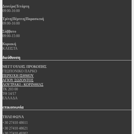
Δευτέρα|Τετάρτη
09:00-16:00
Τρίτη|Πέμπτη|Παρασκευή
09:00-16:00
Σάββατο
09:00-15:00
Κυριακή
ΚΛΕΙΣΤΑ
διεύθυνση
ΜΕΓΓΟΥΛΗΣ ΠΡΟΚΟΠΗΣ
ΓΕΩΠΟΝΙΚΟ ΠΑΡΚΟ
ΠΕΡΙΟΧΗ ΙΣΘΜΟΥ
ΑΓΙΟΥ ΣΩΖΟΝΤΟΣ
ΛΟΥΤΡΑΚΙ - ΚΟΡΙΝΘΙΑΣ
ΤΚ 203 00
ΤΘ 14/17
ΕΛΛΑΔΑ
επικοινωνία
ΤΗΛΕΦΩΝΑ
+30 27410 48611
+30 27410 48621
+30 27410 49302