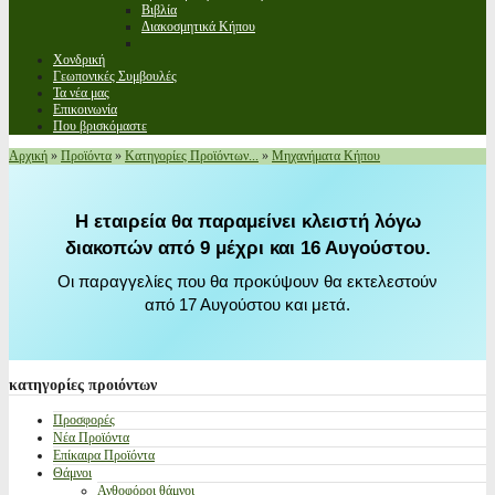
Βιβλία
Διακοσμητικά Κήπου
Χονδρική
Γεωπονικές Συμβουλές
Τα νέα μας
Επικοινωνία
Που βρισκόμαστε
Αρχική
»
Προϊόντα
»
Κατηγορίες Προϊόντων...
»
Μηχανήματα Κήπου
Η εταιρεία θα παραμείνει κλειστή λόγω
διακοπών από 9 μέχρι και 16 Αυγούστου.
Οι παραγγελίες που θα προκύψουν θα εκτελεστούν
από 17 Αυγούστου και μετά.
κατηγορίες
προιόντων
Προσφορές
Νέα Προϊόντα
Επίκαιρα Προϊόντα
Θάμνοι
Ανθοφόροι θάμνοι