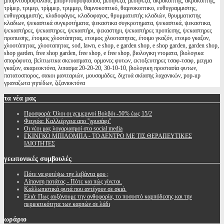
μπορντουροψάλιδα, μπορντουροψαλιδο, μεσηνέζα, μεσηνεζα, ακροκόπτης, ακροκόπτης,
τρίμερ, τριμερ, τρίμμερ, τριμμερ, θαμνοκοπτικό, θαμνοκοπτικο, ευθυγραμμιστης,
ευθυγραμμιστής, κλαδοφάγος, κλαδοφαγος, θρυμματιστής κλαδιών, θρυμματιστης
κλαδιων, ψεκαστικά συγκροτήματα, ψεκαστικα συγκροτηματα, ψεκαστικά, ψεκαστικα,
ψεκαστήρες, ψεκαστηρες, ψεκαστήρι, ψεκαστηρι, ψεκαστήρες προπίεσης, ψεκαστηρες
προπιεσης, έτοιμος χλοοτάπητας, ετοιμος χλοοταπητας, έτοιμο γκαζόν, ετοιμο γκαζον,
χλοοτάπητας, χλοοταπητας, sod, lawn, e shop, e garden shop, e shop garden, garden shop,
shop garden, free shop garden, free shop, e free shop, βιολογικη ντοματα, βιολογικα
σπορόφυτα, βελτιωτικα σκευασματα, ορμονες φυτων, εκτοξευτηρες τσαφ-τσαφ, μειγμα
γκαζον, ακαρεοκτόνα, λιπασμα 20-20-20, 30-10-10, βιολογικη προστασία φυτων,
πατατοσπορος, σακοι μανιταριών, μουσαμάδες, διχτυά σκίασης λαχανικών, pop-up
γραναζωτα γηπέδων, ζιζανιοκτόνα
τα
νέα μας
Προσφορά: Όλοι οι χειμερινοί Βολβόι -50% έως 15/2
Φειγιόα: Καλλιέργεια απο ''χρυσάφι''
Oι νέοι μας λογαριασμοί στα social media
ΓΚΙΝΓΚΟ ΜΠΙΛΟΜΠΑ - ΤΟ ΔΕΝΤΡΟ ΜΕ ΤΙΣ ΘΕΡΑΠΕΥΤΙΚΕΣ
ΙΔΙΟΤΗΤΕΣ
γεωπονικές
συμβουλές
Πότε να φυτέψω την λεβάντα μου ;
Λίπανση πατάτας - Πότε και πώς γίνεται.
Καλλωπιστικά φυτά που αντέχουν σε σκιά.
Ελιά: Πως αυξάνουμε την ανθοφορία, το ποσοστό καρπόδεσης και την
περιεκτικότητα των καρπών σε λάδι
ωράριο