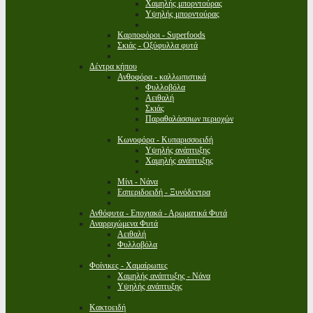
Χαμηλής μπορντούρας
Υψηλής μπορντούρας
Καρποφόροι - Superfoods
Σκιάς - Οξύφυλλα φυτά
Δέντρα κήπου
Ανθοφόρα - καλλωπιστικά
Φυλλοβόλα
Αειθαλή
Σκιάς
Παραθαλάσσιων περιοχών
Κωνοφόρα - Κυπαρισσοειδή
Υψηλής ανάπτυξης
Χαμηλής ανάπτυξης
Μίνι - Νάνα
Εσπεριδοειδή - Ξυνόδεντρα
Ανθόφυτα - Εποχιακά - Αρωματικά Φυτά
Αναρριχώμενα Φυτά
Αειθαλή
Φυλλοβόλα
Φοίνικες - Χαμαίρωπες
Χαμηλής ανάπτυξης - Νάνα
Υψηλής ανάπτυξης
Κακτοειδή