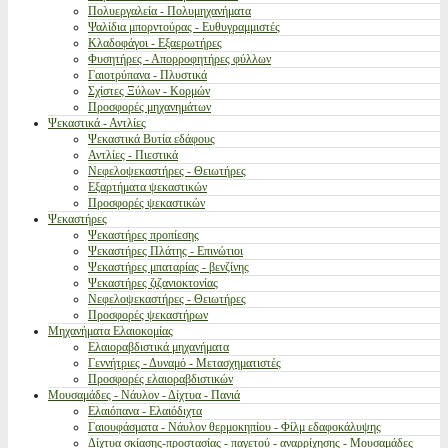
Πολυεργαλεία - Πολυμηχανήματα
Ψαλίδια μπορντούρας - Ευθυγραμμιστές
Κλαδοφάγοι - Εξαερωτήρες
Φυσητήρες - Απορροφητήρες φύλλων
Γαιοτρύπανα - Πλυστικά
Σχίστες Ξύλων - Κορμών
Προσφορές μηχανημάτων
Ψεκαστικά - Αντλίες
Ψεκαστικά Βυτία εδάφους
Αντλίες - Πιεστικά
Νεφελοψεκαστήρες - Θειωτήρες
Εξαρτήματα ψεκαστικών
Προσφορές ψεκαστικών
Ψεκαστήρες
Ψεκαστήρες προπίεσης
Ψεκαστήρες Πλάτης - Επινώτιοι
Ψεκαστήρες μπαταρίας - βενζίνης
Ψεκαστήρες ζιζανιοκτονίας
Νεφελοψεκαστήρες - Θειωτήρες
Προσφορές ψεκαστήρων
Μηχανήματα Ελαιοκομίας
Ελαιοραβδιστικά μηχανήματα
Γεννήτριες - Δυναμό - Μετασχηματιστές
Προσφορές ελαιοραβδιστικών
Μουσαμάδες - Νάυλον - Δίχτυα - Πανιά
Ελαιόπανα - Ελαιόδιχτα
Γαιουφάσματα - Νάυλον θερμοκηπίου - Φίλμ εδαφοκάλυψης
Δίχτυα σκίασης-προστασίας - παγετού - αναρρίχησης - Μουσαμάδες