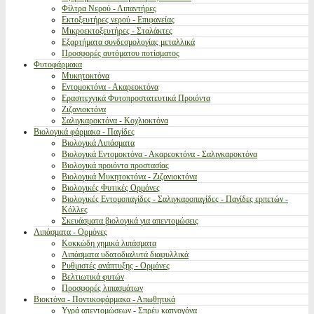
Φίλτρα Νερού - Λιπαντήρες
Εκτοξευτήρες νερού - Επιφανείας
Μικροεκτοξευτήρες - Σταλάκτες
Εξαρτήματα συνδεσμολογίας μεταλλικά
Προσφορές αυτόματου ποτίσματος
Φυτοφάρμακα
Μυκητοκτόνα
Εντομοκτόνα - Ακαρεοκτόνα
Ερασιτεχνικά Φυτοπροστατευτικά Προιόντα
Ζιζανιοκτόνα
Σαλιγκαροκτόνα - Κοχλιοκτόνα
Βιολογικά φάρμακα - Παγίδες
Βιολογικά Λιπάσματα
Βιολογικά Εντομοκτόνα - Ακαρεοκτόνα - Σαλιγκαροκτόνα
Βιολογικά προιόντα προστασίας
Βιολογικά Μυκητοκτόνα - Ζιζανιοκτόνα
Βιολογικές Φυτικές Ορμόνες
Βιολογικές Εντομοπαγίδες - Σαλιγκαροπαγίδες - Παγίδες ερπετών -
Κόλλες
Σκευάσματα βιολογικά για απεντομώσεις
Λιπάσματα - Ορμόνες
Κοκκώδη χημικά λιπάσματα
Λιπάσματα υδατοδιαλυτά διαφυλλικά
Ρυθμιστές ανάπτυξης - Ορμόνες
Βελτιωτικά φυτών
Προσφορές λιπασμάτων
Βιοκτόνα - Ποντικοφάρμακα - Απωθητικά
Υγρά απεντομώσεων - Σπρέυ καπνογόνα