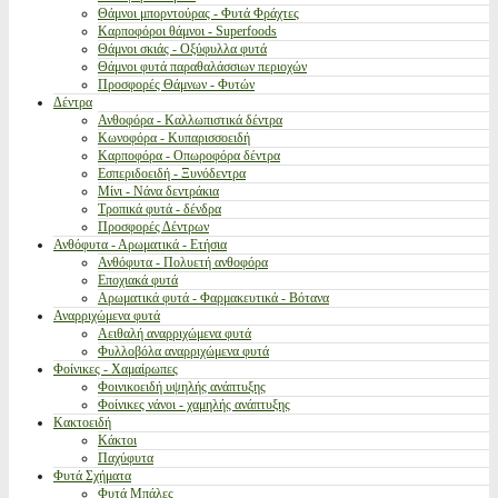
Θάμνοι μπορντούρας - Φυτά Φράχτες
Καρποφόροι θάμνοι - Superfoods
Θάμνοι σκιάς - Οξύφυλλα φυτά
Θάμνοι φυτά παραθαλάσσιων περιοχών
Προσφορές Θάμνων - Φυτών
Δέντρα
Ανθοφόρα - Καλλωπιστικά δέντρα
Κωνοφόρα - Κυπαρισσοειδή
Καρποφόρα - Οπωροφόρα δέντρα
Εσπεριδοειδή - Ξυνόδεντρα
Μίνι - Νάνα δεντράκια
Τροπικά φυτά - δένδρα
Προσφορές Δέντρων
Ανθόφυτα - Αρωματικά - Ετήσια
Ανθόφυτα - Πολυετή ανθοφόρα
Εποχιακά φυτά
Αρωματικά φυτά - Φαρμακευτικά - Βότανα
Αναρριχώμενα φυτά
Αειθαλή αναρριχώμενα φυτά
Φυλλοβόλα αναρριχώμενα φυτά
Φοίνικες - Χαμαίρωπες
Φοινικοειδή υψηλής ανάπτυξης
Φοίνικες νάνοι - χαμηλής ανάπτυξης
Κακτοειδή
Κάκτοι
Παχύφυτα
Φυτά Σχήματα
Φυτά Μπάλες