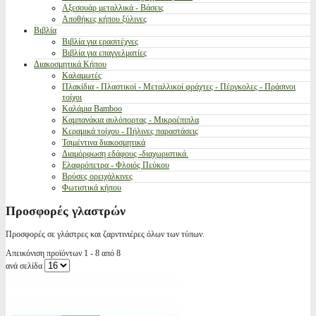
Αξεσουάρ μεταλλικά - Βάσεις
Αποθήκες κήπου ξύλινες
Βιβλία
Βιβλία για ερασιτέχνες
Βιβλία για επαγγελματίες
Διακοσμητικά Κήπου
Καλαμωτές
Πλακίδια - Πλαστικοί - Μεταλλικοί φράχτες - Πέργκολες - Πράσινοι
τοίχοι
Καλάμια Bamboo
Καμπανάκια αυλόπορτας - Μικροέπιπλα
Κεραμικά τοίχου - Πήλινες παραστάσεις
Τσιμέντινα διακοσμητικά
Διαμόρφωση εδάφους -διαχωριστικά.
Ελαφρόπετρα - Φλοιός Πεύκου
Βρύσες ορειχάλκινες
Φωτιστικά κήπου
Προσφορές γλαστρών
Προσφορές σε γλάστρες και ζαρντινιέρες όλων των τύπων.
Απεικόνιση προϊόντων 1 - 8 από 8
ανά σελίδα