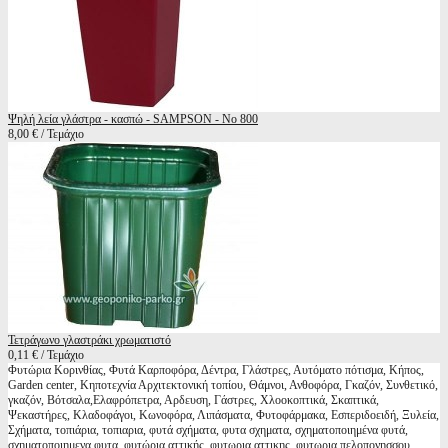
Ψηλή λεία γλάστρα - κασπώ - SAMPSON - No 800
8,00 € / Τεμάχιο
Τετράγωνο γλαστράκι χρωματιστό
0,11 € / Τεμάχιο
Φυτώρια Κορινθίας, Φυτά Καρποφόρα, Δέντρα, Γλάστρες, Αυτόματο πότισμα, Κήπος,
Garden center, Κηποτεχνία Αρχιτεκτονική τοπίου, Θάμνοι, Ανθοφόρα, Γκαζόν, Συνθετικό,
γκαζόν, Βότσαλα,Ελαφρόπετρα, Αρδευση, Γάστρες, Χλοοκοπτικά, Σκαπτικά,
Ψεκαστήρες, Κλαδοφάγοι, Κωνοφόρα, Λιπάσματα, Φυτοφάρμακα, Εσπεριδοειδή, Ξυλεία,
Σχήματα, τοπιάρια, τοπιαρια, φυτά σχήματα, φυτα σχηματα, σχηματοποιημένα φυτά,
σχηματοποιημενα φυτα, φυτώρια αττικής, φυτωρια αττικης, φυτωρια πελοπονησσου,