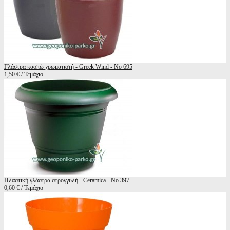
Γλάστρα κασπώ χρωματιστή - Greek Wind - No 695
1,50 € / Τεμάχιο
Πλαστική γλάστρα στρογγυλή - Ceramica - No 397
0,60 € / Τεμάχιο