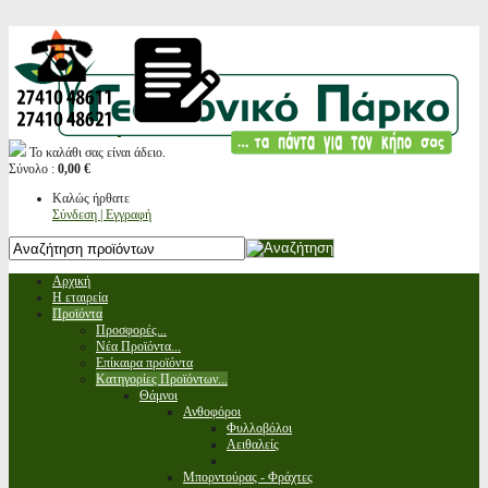
Το καλάθι σας είναι άδειο.
Σύνολο :
0,00 €
Καλώς ήρθατε
Σύνδεση | Εγγραφή
Αρχική
Η εταιρεία
Προϊόντα
Προσφορές...
Νέα Προϊόντα...
Επίκαιρα προϊόντα
Κατηγορίες Προϊόντων...
Θάμνοι
Ανθοφόροι
Φυλλοβόλοι
Αειθαλείς
Μπορντούρας - Φράχτες