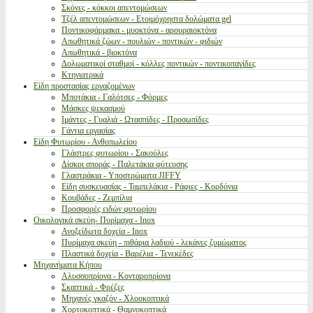
Σκόνες - κόκκοι απεντομώσεων
Τζέλ απεντομώσεων - Ετοιμόχρηστα δολώματα gel
Ποντικοφάρμακα - μυοκτόνα - αρουραιοκτόνα
Απωθητικά ζώων - πουλιών - ποντικών - φιδιών
Απωθητικά - βιοκτόνα
Δολωματικοί σταθμοί - κόλλες ποντικών - ποντικοπαγίδες
Κτηνιατρικά
Είδη προστασίας εργαζομένων
Μποτάκια - Γαλότσες - Φόρμες
Μάσκες ψεκασμού
Ιμάντες - Γυαλιά - Ωτασπίδες - Προσωπίδες
Γάντια εργασίας
Είδη Φυτωρίου - Ανθοπωλείου
Γλάστρες φυτωρίου - Σακούλες
Δίσκοι σποράς - Παλετάκια φύτευσης
Γλαστράκια - Υποστρώματα JIFFY
Είδη συσκευασίας - Ταμπελάκια - Ράφιες - Κορδόνια
Κουβάδες - Ζεμπίλια
Προσφορές ειδών φυτωρίου
Οικολογικά σκεύη- Πυρίμαχα - Inox
Ανοξείδωτα δοχεία - Inox
Πυρίμαχα σκεύη - πιθάρια λαδιού - λεκάνες ζυμώματος
Πλαστικά δοχεία - Βαρέλια - Τενεκέδες
Μηχανήματα Κήπου
Αλυσσοπρίονα - Κονταροπρίονα
Σκαπτικά - Φρέζες
Μηχανές γκαζόν - Χλοοκοπτικά
Χορτοκοπτικά - Θαμνοκοπτικά