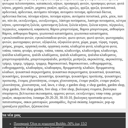
φυτωρια πελοπονησσου, κατασκευές κήπων, προσφορές φυτών, προσφορες φυτων, φυτά
κήπου, μηχανές γκαζόν, μηχανες γκαζον, φρέζες, φρεζες, φρέζα, φρεζα, ψεκαστικά,
αρδευτικά, αρδευτικα, αυτόματο πότισμα, αυτοματο ποτισμα, αρδευτικά δίκτυα,
αρδευτικα δικτυα, πότισμα κήπου, ποτισμα κηπου, αυτόματα ποτιστικά, μπέκ, μπεκ, ποπ
απ, πόπ άπ, εκτοξευτήρες, εκτοξευτηρες, λάστιχα ποτίσματος, λαστιχα ποτισματος, κέντρα
κήπου, εμποτισμένη ξυλεία, εμποτισμενη ξυλεια, ξυλεία κήπου, ξυλεια κηπου, πέργκολες,
περγκολες, καφασωτά, καφασωτα, θάμνοι μπορντούρας, θαμνοι μπορντουρας, ανθοφόροι
θάμνοι, ανθοφοροι θαμνοι, γεωπονικά καταστήματα, γεωπονικα καταστηματα,
εγκυκλοπαίδεια φυτών, εγκυκλοπαιδεια φυτών, φωτο φυτων, φωτό φυτών, φωτογραφίες
φυτών, φωτογραφιες φυτων, οξύφυλλα, οξυφυλλα φυτα, χώμα, χωμα, τύρφη, τυρφη,
χούμος, χουμος, οργανική ουσία, οργανικη ουσια, κλαδεμένα φυτά, κλαδεμενα φυτα,
τσάπα, τσαπα, φτυάρι, φτυαρι, τσάπα, τσαπα, κλαδευτήρι, κλαδευτήρια, κλαδευτηρι,
ψαλίδια κλαδέματος, ψαλίδι κλαδέματος, ψαλιδι κλαδεματος, ψαλιδια κλαδεματος,
μπορντουροψάλιδα, μπορντουροψαλιδο, μεσηνέζα, μεσηνεζα, ακροκόπτης, ακροκόπτης,
τρίμερ, τριμερ, τρίμμερ, τριμμερ, θαμνοκοπτικό, θαμνοκοπτικο, ευθυγραμμιστης,
ευθυγραμμιστής, κλαδοφάγος, κλαδοφαγος, θρυμματιστής κλαδιών, θρυμματιστης
κλαδιων, ψεκαστικά συγκροτήματα, ψεκαστικα συγκροτηματα, ψεκαστικά, ψεκαστικα,
ψεκαστήρες, ψεκαστηρες, ψεκαστήρι, ψεκαστηρι, ψεκαστήρες προπίεσης, ψεκαστηρες
προπιεσης, έτοιμος χλοοτάπητας, ετοιμος χλοοταπητας, έτοιμο γκαζόν, ετοιμο γκαζον,
χλοοτάπητας, χλοοταπητας, sod, lawn, e shop, e garden shop, e shop garden, garden shop,
shop garden, free shop garden, free shop, e free shop, βιολογικη ντοματα, βιολογικα
σπορόφυτα, βελτιωτικα σκευασματα, ορμονες φυτων, εκτοξευτηρες τσαφ-τσαφ, μειγμα
γκαζον, ακαρεοκτόνα, λιπασμα 20-20-20, 30-10-10, βιολογικη προστασία φυτων,
πατατοσπορος, σακοι μανιταριών, μουσαμάδες, διχτυά σκίασης λαχανικών, pop-up
γραναζωτα γηπέδων, ζιζανιοκτόνα
τα
νέα μας
Προσφορά: Όλοι οι χειμερινοί Βολβόι -50% έως 15/2