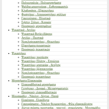
Πολυεργαλεία - Πολυμηχανήματα
Ψαλίδια μπορντούρας - Ευθυγραμμιστές
Κλαδοφάγοι - Εξαερωτήρες
Φυσητήρες - Απορροφητήρες φύλλων
Γαιοτρύπανα - Πλυστικά
Σχίστες Ξύλων - Κορμών
Προσφορές μηχανημάτων
Ψεκαστικά - Αντλίες
Ψεκαστικά Βυτία εδάφους
Αντλίες - Πιεστικά
Νεφελοψεκαστήρες - Θειωτήρες
Εξαρτήματα ψεκαστικών
Προσφορές ψεκαστικών
Ψεκαστήρες
Ψεκαστήρες προπίεσης
Ψεκαστήρες Πλάτης - Επινώτιοι
Ψεκαστήρες μπαταρίας - βενζίνης
Ψεκαστήρες ζιζανιοκτονίας
Νεφελοψεκαστήρες - Θειωτήρες
Προσφορές ψεκαστήρων
Μηχανήματα Ελαιοκομίας
Ελαιοραβδιστικά μηχανήματα
Γεννήτριες - Δυναμό - Μετασχηματιστές
Προσφορές ελαιοραβδιστικών
Μουσαμάδες - Νάυλον - Δίχτυα - Πανιά
Ελαιόπανα - Ελαιόδιχτα
Γαιουφάσματα - Νάυλον θερμοκηπίου - Φίλμ εδαφοκάλυψης
Δίχτυα σκίασης-προστασίας - παγετού - αναρρίχησης - Μουσαμάδες