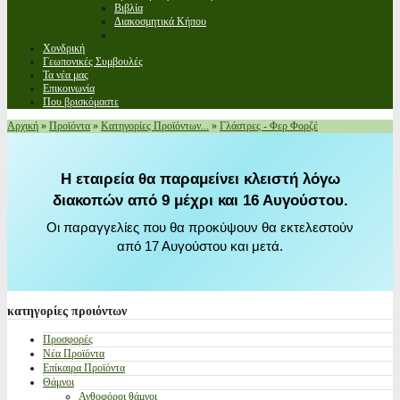
Βιβλία
Διακοσμητικά Κήπου
Χονδρική
Γεωπονικές Συμβουλές
Τα νέα μας
Επικοινωνία
Που βρισκόμαστε
Αρχική
»
Προϊόντα
»
Κατηγορίες Προϊόντων...
»
Γλάστρες - Φερ Φορζέ
Η εταιρεία θα παραμείνει κλειστή λόγω
διακοπών από 9 μέχρι και 16 Αυγούστου.
Οι παραγγελίες που θα προκύψουν θα εκτελεστούν
από 17 Αυγούστου και μετά.
κατηγορίες
προιόντων
Προσφορές
Νέα Προϊόντα
Επίκαιρα Προϊόντα
Θάμνοι
Ανθοφόροι θάμνοι