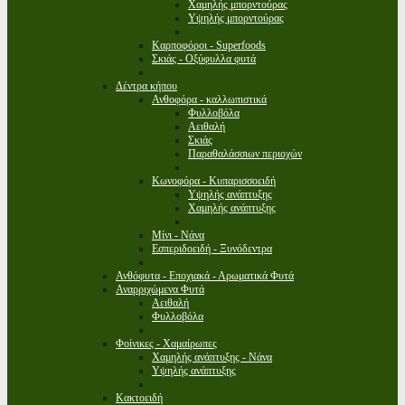
Χαμηλής μπορντούρας
Υψηλής μπορντούρας
Καρποφόροι - Superfoods
Σκιάς - Οξύφυλλα φυτά
Δέντρα κήπου
Ανθοφόρα - καλλωπιστικά
Φυλλοβόλα
Αειθαλή
Σκιάς
Παραθαλάσσιων περιοχών
Κωνοφόρα - Κυπαρισσοειδή
Υψηλής ανάπτυξης
Χαμηλής ανάπτυξης
Μίνι - Νάνα
Εσπεριδοειδή - Ξυνόδεντρα
Ανθόφυτα - Εποχιακά - Αρωματικά Φυτά
Αναρριχώμενα Φυτά
Αειθαλή
Φυλλοβόλα
Φοίνικες - Χαμαίρωπες
Χαμηλής ανάπτυξης - Νάνα
Υψηλής ανάπτυξης
Κακτοειδή