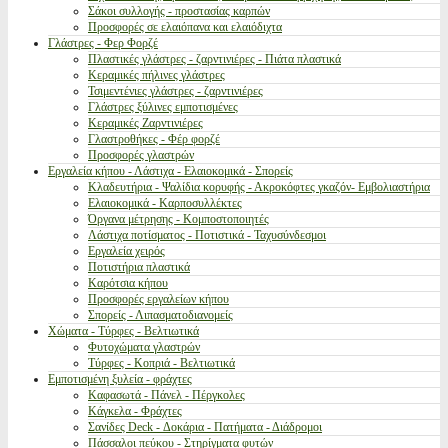
Σάκοι συλλογής - προστασίας καρπών
Προσφορές σε ελαιόπανα και ελαιόδιχτα
Γλάστρες - Φερ Φορζέ
Πλαστικές γλάστρες - ζαρντινιέρες - Πιάτα πλαστικά
Κεραμικές πήλινες γλάστρες
Τσιμεντένιες γλάστρες - ζαρντινιέρες
Γλάστρες ξύλινες εμποτισμένες
Κεραμικές Ζαρντινιέρες
Γλαστροθήκες - Φέρ φορζέ
Προσφορές γλαστρών
Εργαλεία κήπου - Λάστιχα - Ελαιοκομικά - Σπορείς
Κλαδευτήρια - Ψαλίδια κορυφής - Ακροκόφτες γκαζόν- Εμβολιαστήρια
Ελαιοκομικά - Καρποσυλλέκτες
Όργανα μέτρησης - Κομποστοποιητές
Λάστιχα ποτίσματος - Ποτιστικά - Ταχυσύνδεσμοι
Εργαλεία χειρός
Ποτιστήρια πλαστικά
Καρότσια κήπου
Προσφορές εργαλείων κήπου
Σπορείς - Λιπασματοδιανομείς
Χώματα - Τύρφες - Βελτιωτικά
Φυτοχώματα γλαστρών
Τύρφες - Κοπριά - Βελτιωτικά
Εμποτισμένη ξυλεία - φράχτες
Καφασωτά - Πάνελ - Πέργκολες
Κάγκελα - Φράχτες
Σανίδες Deck - Δοκάρια - Πατήματα - Διάδρομοι
Πάσσαλοι πεύκου - Στηρίγματα φυτών