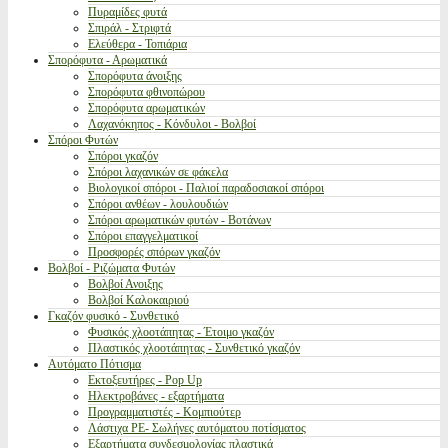
Πυραμίδες φυτά
Σπιράλ - Στριφτά
Ελεύθερα - Τοπιάρια
Σπορόφυτα - Αρωματικά
Σπορόφυτα άνοιξης
Σπορόφυτα φθινοπώρου
Σπορόφυτα αρωματικών
Λαχανόκηπος - Κόνδυλοι - Βολβοί
Σπόροι Φυτών
Σπόροι γκαζόν
Σπόροι λαχανικών σε φάκελα
Βιολογικοί σπόροι - Παλιοί παραδοσιακοί σπόροι
Σπόροι ανθέων - λουλουδιών
Σπόροι αρωματικών φυτών - Βοτάνων
Σπόροι επαγγελματικοί
Προσφορές σπόρων γκαζόν
Βολβοί - Ριζώματα Φυτών
Βολβοί Ανοιξης
Βολβοί Καλοκαιριού
Γκαζόν φυσικό - Συνθετικό
Φυσικός χλοοτάπητας - Έτοιμο γκαζόν
Πλαστικός χλοοτάπητας - Συνθετικό γκαζόν
Αυτόματο Πότισμα
Εκτοξευτήρες - Pop Up
Ηλεκτροβάνες - εξαρτήματα
Προγραμματιστές - Κομπιούτερ
Λάστιχα PE- Σωλήνες αυτόματου ποτίσματος
Εξαρτήματα συνδεσμολογίας πλαστικά