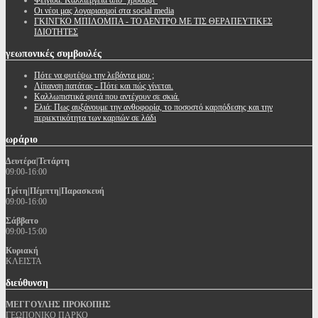
Φειγιόα: Καλλιέργεια απο ''χρυσάφι''
Oι νέοι μας λογαριασμοί στα social media
ΓΚΙΝΓΚΟ ΜΠΙΛΟΜΠΑ - ΤΟ ΔΕΝΤΡΟ ΜΕ ΤΙΣ ΘΕΡΑΠΕΥΤΙΚΕΣ
ΙΔΙΟΤΗΤΕΣ
γεωπονικές
συμβουλές
Πότε να φυτέψω την λεβάντα μου ;
Λίπανση πατάτας - Πότε και πώς γίνεται.
Καλλωπιστικά φυτά που αντέχουν σε σκιά.
Ελιά: Πως αυξάνουμε την ανθοφορία, το ποσοστό καρπόδεσης και την
περιεκτικότητα των καρπών σε λάδι
ωράριο
Δευτέρα|Τετάρτη
09:00-16:00
Τρίτη|Πέμπτη|Παρασκευή
09:00-16:00
Σάββατο
09:00-15:00
Κυριακή
ΚΛΕΙΣΤΑ
διεύθυνση
ΜΕΓΓΟΥΛΗΣ ΠΡΟΚΟΠΗΣ
ΓΕΩΠΟΝΙΚΟ ΠΑΡΚΟ