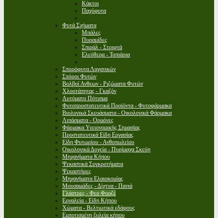
Κάκτοι
Παχύφυτα
Φυτά Σχήματα
Μπάλες
Πυραμίδες
Σπιράλ - Στριφτά
Ελεύθερα - Τοπιάρια
Σπορόφυτα Λαχανικών
Σπόροι Φυτών
Βολβοί Ανθεων - Ριζώματα Φυτών
Χλοοτάπητας - Γκαζόν
Αυτόματο Πότισμα
Φυτοπροστατευτικά Προϊόντα - Φυτοφάρμακα
Βιολογικά Σκευάσματα - Οικολογικά Φάρμακα
Λιπάσματα - Ορμόνες
Φάρμακα Υγειονομικής Σημασίας
Προστατευτικά Είδη Εργασίας
Είδη Φυτωρίου - Ανθοπωλείου
Οικολογικά Δοχεία - Πυρίμαχα Σκεύη
Μηχανήματα Κήπου
Ψεκαστικά Συγκροτήματα
Ψεκαστήρες
Μηχανήματα Ελαιοκομίας
Μουσαμάδες - Δίχτυα - Πανιά
Γλάστρες - Φερ Φορζέ
Εργαλεία - Είδη Κήπου
Χώματα - Βελτιωτικά εδάφους
Εμποτισμένη ξυλεία κήπου