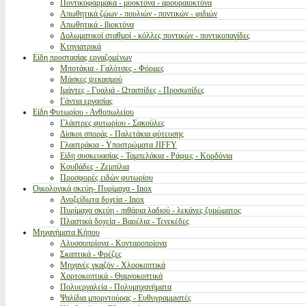
Ποντικοφάρμακα - μυοκτόνα - αρουραιοκτόνα
Απωθητικά ζώων - πουλιών - ποντικών - φιδιών
Απωθητικά - βιοκτόνα
Δολωματικοί σταθμοί - κόλλες ποντικών - ποντικοπαγίδες
Κτηνιατρικά
Είδη προστασίας εργαζομένων
Μποτάκια - Γαλότσες - Φόρμες
Μάσκες ψεκασμού
Ιμάντες - Γυαλιά - Ωτασπίδες - Προσωπίδες
Γάντια εργασίας
Είδη Φυτωρίου - Ανθοπωλείου
Γλάστρες φυτωρίου - Σακούλες
Δίσκοι σποράς - Παλετάκια φύτευσης
Γλαστράκια - Υποστρώματα JIFFY
Είδη συσκευασίας - Ταμπελάκια - Ράφιες - Κορδόνια
Κουβάδες - Ζεμπίλια
Προσφορές ειδών φυτωρίου
Οικολογικά σκεύη- Πυρίμαχα - Inox
Ανοξείδωτα δοχεία - Inox
Πυρίμαχα σκεύη - πιθάρια λαδιού - λεκάνες ζυμώματος
Πλαστικά δοχεία - Βαρέλια - Τενεκέδες
Μηχανήματα Κήπου
Αλυσσοπρίονα - Κονταροπρίονα
Σκαπτικά - Φρέζες
Μηχανές γκαζόν - Χλοοκοπτικά
Χορτοκοπτικά - Θαμνοκοπτικά
Πολυεργαλεία - Πολυμηχανήματα
Ψαλίδια μπορντούρας - Ευθυγραμμιστές