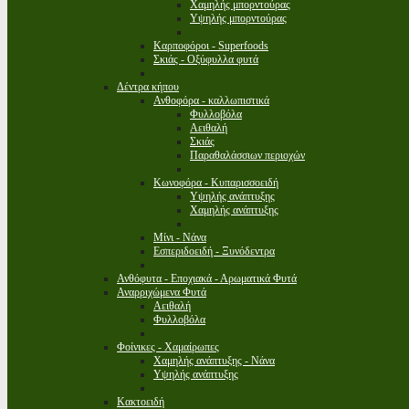
Χαμηλής μπορντούρας
Υψηλής μπορντούρας
Καρποφόροι - Superfoods
Σκιάς - Οξύφυλλα φυτά
Δέντρα κήπου
Ανθοφόρα - καλλωπιστικά
Φυλλοβόλα
Αειθαλή
Σκιάς
Παραθαλάσσιων περιοχών
Κωνοφόρα - Κυπαρισσοειδή
Υψηλής ανάπτυξης
Χαμηλής ανάπτυξης
Μίνι - Νάνα
Εσπεριδοειδή - Ξυνόδεντρα
Ανθόφυτα - Εποχιακά - Αρωματικά Φυτά
Αναρριχώμενα Φυτά
Αειθαλή
Φυλλοβόλα
Φοίνικες - Χαμαίρωπες
Χαμηλής ανάπτυξης - Νάνα
Υψηλής ανάπτυξης
Κακτοειδή