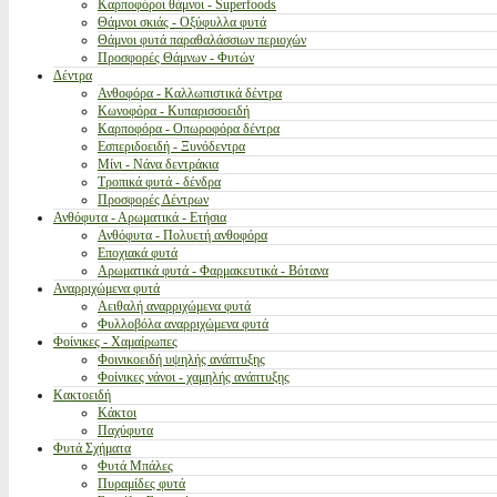
Καρποφόροι θάμνοι - Superfoods
Θάμνοι σκιάς - Οξύφυλλα φυτά
Θάμνοι φυτά παραθαλάσσιων περιοχών
Προσφορές Θάμνων - Φυτών
Δέντρα
Ανθοφόρα - Καλλωπιστικά δέντρα
Κωνοφόρα - Κυπαρισσοειδή
Καρποφόρα - Οπωροφόρα δέντρα
Εσπεριδοειδή - Ξυνόδεντρα
Μίνι - Νάνα δεντράκια
Τροπικά φυτά - δένδρα
Προσφορές Δέντρων
Ανθόφυτα - Αρωματικά - Ετήσια
Ανθόφυτα - Πολυετή ανθοφόρα
Εποχιακά φυτά
Αρωματικά φυτά - Φαρμακευτικά - Βότανα
Αναρριχώμενα φυτά
Αειθαλή αναρριχώμενα φυτά
Φυλλοβόλα αναρριχώμενα φυτά
Φοίνικες - Χαμαίρωπες
Φοινικοειδή υψηλής ανάπτυξης
Φοίνικες νάνοι - χαμηλής ανάπτυξης
Κακτοειδή
Κάκτοι
Παχύφυτα
Φυτά Σχήματα
Φυτά Μπάλες
Πυραμίδες φυτά