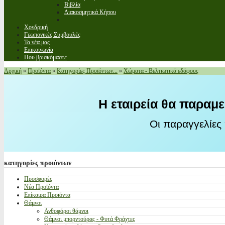
Βιβλία
Διακοσμητικά Κήπου
Χονδρική
Γεωπονικές Συμβουλές
Τα νέα μας
Επικοινωνία
Που βρισκόμαστε
Αρχική
»
Προϊόντα
»
Κατηγορίες Προϊόντων...
»
Χώματα - Βελτιωτικά εδάφους
Η εταιρεία θα παραμε
Οι παραγγελίες
κατηγορίες
προιόντων
Προσφορές
Νέα Προϊόντα
Επίκαιρα Προϊόντα
Θάμνοι
Ανθοφόροι θάμνοι
Θάμνοι μπορντούρας - Φυτά Φράχτες