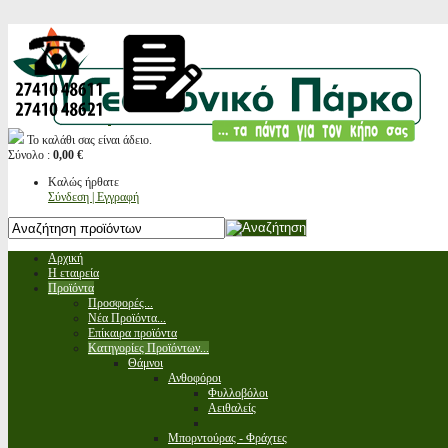
Το καλάθι σας είναι άδειο.
Σύνολο :
0,00 €
Καλώς ήρθατε
Σύνδεση | Εγγραφή
Αρχική
Η εταιρεία
Προϊόντα
Προσφορές...
Νέα Προϊόντα...
Επίκαιρα προϊόντα
Κατηγορίες Προϊόντων...
Θάμνοι
Ανθοφόροι
Φυλλοβόλοι
Αειθαλείς
Μπορντούρας - Φράχτες