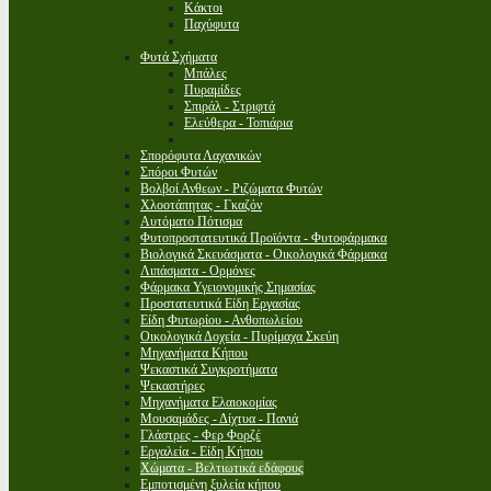
Κάκτοι
Παχύφυτα
Φυτά Σχήματα
Μπάλες
Πυραμίδες
Σπιράλ - Στριφτά
Ελεύθερα - Τοπιάρια
Σπορόφυτα Λαχανικών
Σπόροι Φυτών
Βολβοί Ανθεων - Ριζώματα Φυτών
Χλοοτάπητας - Γκαζόν
Αυτόματο Πότισμα
Φυτοπροστατευτικά Προϊόντα - Φυτοφάρμακα
Βιολογικά Σκευάσματα - Οικολογικά Φάρμακα
Λιπάσματα - Ορμόνες
Φάρμακα Υγειονομικής Σημασίας
Προστατευτικά Είδη Εργασίας
Είδη Φυτωρίου - Ανθοπωλείου
Οικολογικά Δοχεία - Πυρίμαχα Σκεύη
Μηχανήματα Κήπου
Ψεκαστικά Συγκροτήματα
Ψεκαστήρες
Μηχανήματα Ελαιοκομίας
Μουσαμάδες - Δίχτυα - Πανιά
Γλάστρες - Φερ Φορζέ
Εργαλεία - Είδη Κήπου
Χώματα - Βελτιωτικά εδάφους
Εμποτισμένη ξυλεία κήπου