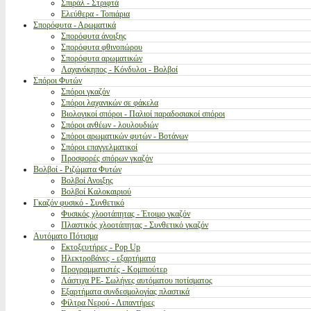
Σπιράλ - Στριφτά
Ελεύθερα - Τοπιάρια
Σπορόφυτα - Αρωματικά
Σπορόφυτα άνοιξης
Σπορόφυτα φθινοπώρου
Σπορόφυτα αρωματικών
Λαχανόκηπος - Κόνδυλοι - Βολβοί
Σπόροι Φυτών
Σπόροι γκαζόν
Σπόροι λαχανικών σε φάκελα
Βιολογικοί σπόροι - Παλιοί παραδοσιακοί σπόροι
Σπόροι ανθέων - λουλουδιών
Σπόροι αρωματικών φυτών - Βοτάνων
Σπόροι επαγγελματικοί
Προσφορές σπόρων γκαζόν
Βολβοί - Ριζώματα Φυτών
Βολβοί Ανοιξης
Βολβοί Καλοκαιριού
Γκαζόν φυσικό - Συνθετικό
Φυσικός χλοοτάπητας - Έτοιμο γκαζόν
Πλαστικός χλοοτάπητας - Συνθετικό γκαζόν
Αυτόματο Πότισμα
Εκτοξευτήρες - Pop Up
Ηλεκτροβάνες - εξαρτήματα
Προγραμματιστές - Κομπιούτερ
Λάστιχα PE- Σωλήνες αυτόματου ποτίσματος
Εξαρτήματα συνδεσμολογίας πλαστικά
Φίλτρα Νερού - Λιπαντήρες