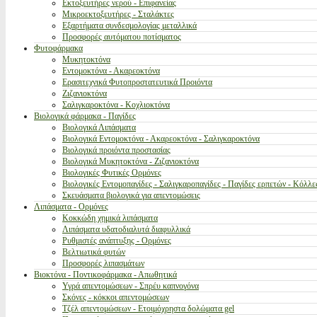
Εκτοξευτήρες νερού - Επιφανείας
Μικροεκτοξευτήρες - Σταλάκτες
Εξαρτήματα συνδεσμολογίας μεταλλικά
Προσφορές αυτόματου ποτίσματος
Φυτοφάρμακα
Μυκητοκτόνα
Εντομοκτόνα - Ακαρεοκτόνα
Ερασιτεχνικά Φυτοπροστατευτικά Προιόντα
Ζιζανιοκτόνα
Σαλιγκαροκτόνα - Κοχλιοκτόνα
Βιολογικά φάρμακα - Παγίδες
Βιολογικά Λιπάσματα
Βιολογικά Εντομοκτόνα - Ακαρεοκτόνα - Σαλιγκαροκτόνα
Βιολογικά προιόντα προστασίας
Βιολογικά Μυκητοκτόνα - Ζιζανιοκτόνα
Βιολογικές Φυτικές Ορμόνες
Βιολογικές Εντομοπαγίδες - Σαλιγκαροπαγίδες - Παγίδες ερπετών - Κόλλε
Σκευάσματα βιολογικά για απεντομώσεις
Λιπάσματα - Ορμόνες
Κοκκώδη χημικά λιπάσματα
Λιπάσματα υδατοδιαλυτά διαφυλλικά
Ρυθμιστές ανάπτυξης - Ορμόνες
Βελτιωτικά φυτών
Προσφορές λιπασμάτων
Βιοκτόνα - Ποντικοφάρμακα - Απωθητικά
Υγρά απεντομώσεων - Σπρέυ καπνογόνα
Σκόνες - κόκκοι απεντομώσεων
Τζέλ απεντομώσεων - Ετοιμόχρηστα δολώματα gel