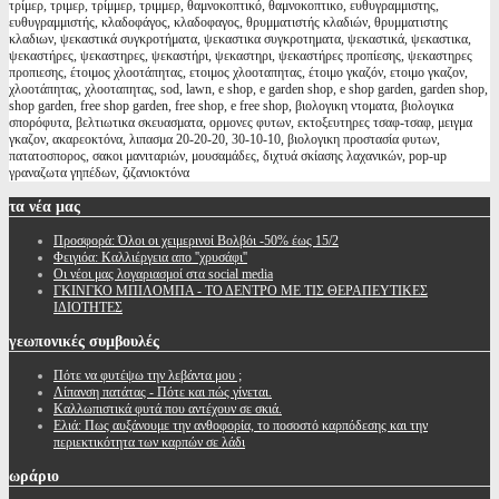
τρίμερ, τριμερ, τρίμμερ, τριμμερ, θαμνοκοπτικό, θαμνοκοπτικο, ευθυγραμμιστης,
ευθυγραμμιστής, κλαδοφάγος, κλαδοφαγος, θρυμματιστής κλαδιών, θρυμματιστης
κλαδιων, ψεκαστικά συγκροτήματα, ψεκαστικα συγκροτηματα, ψεκαστικά, ψεκαστικα,
ψεκαστήρες, ψεκαστηρες, ψεκαστήρι, ψεκαστηρι, ψεκαστήρες προπίεσης, ψεκαστηρες
προπιεσης, έτοιμος χλοοτάπητας, ετοιμος χλοοταπητας, έτοιμο γκαζόν, ετοιμο γκαζον,
χλοοτάπητας, χλοοταπητας, sod, lawn, e shop, e garden shop, e shop garden, garden shop,
shop garden, free shop garden, free shop, e free shop, βιολογικη ντοματα, βιολογικα
σπορόφυτα, βελτιωτικα σκευασματα, ορμονες φυτων, εκτοξευτηρες τσαφ-τσαφ, μειγμα
γκαζον, ακαρεοκτόνα, λιπασμα 20-20-20, 30-10-10, βιολογικη προστασία φυτων,
πατατοσπορος, σακοι μανιταριών, μουσαμάδες, διχτυά σκίασης λαχανικών, pop-up
γραναζωτα γηπέδων, ζιζανιοκτόνα
τα
νέα μας
Προσφορά: Όλοι οι χειμερινοί Βολβόι -50% έως 15/2
Φειγιόα: Καλλιέργεια απο ''χρυσάφι''
Oι νέοι μας λογαριασμοί στα social media
ΓΚΙΝΓΚΟ ΜΠΙΛΟΜΠΑ - ΤΟ ΔΕΝΤΡΟ ΜΕ ΤΙΣ ΘΕΡΑΠΕΥΤΙΚΕΣ
ΙΔΙΟΤΗΤΕΣ
γεωπονικές
συμβουλές
Πότε να φυτέψω την λεβάντα μου ;
Λίπανση πατάτας - Πότε και πώς γίνεται.
Καλλωπιστικά φυτά που αντέχουν σε σκιά.
Ελιά: Πως αυξάνουμε την ανθοφορία, το ποσοστό καρπόδεσης και την
περιεκτικότητα των καρπών σε λάδι
ωράριο