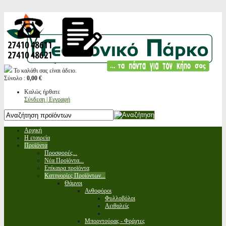
Το καλάθι σας είναι άδειο.
Σύνολο :
0,00 €
Καλώς ήρθατε
Σύνδεση | Εγγραφή
Αρχική
Η εταιρεία
Προϊόντα
Προσφορές...
Νέα Προϊόντα...
Επίκαιρα προϊόντα
Κατηγορίες Προϊόντων...
Θάμνοι
Ανθοφόροι
Φυλλοβόλοι
Αειθαλείς
Μπορντούρας - Φράχτες