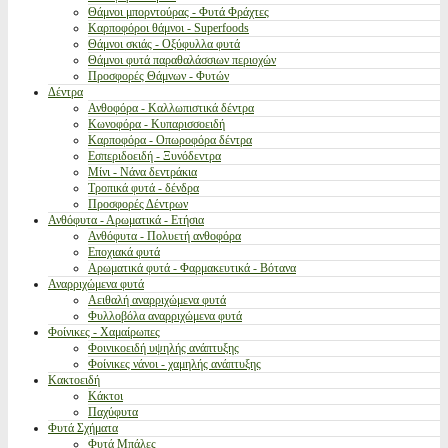
Θάμνοι μπορντούρας - Φυτά Φράχτες
Καρποφόροι θάμνοι - Superfoods
Θάμνοι σκιάς - Οξύφυλλα φυτά
Θάμνοι φυτά παραθαλάσσιων περιοχών
Προσφορές Θάμνων - Φυτών
Δέντρα
Ανθοφόρα - Καλλωπιστικά δέντρα
Κωνοφόρα - Κυπαρισσοειδή
Καρποφόρα - Οπωροφόρα δέντρα
Εσπεριδοειδή - Ξυνόδεντρα
Μίνι - Νάνα δεντράκια
Τροπικά φυτά - δένδρα
Προσφορές Δέντρων
Ανθόφυτα - Αρωματικά - Ετήσια
Ανθόφυτα - Πολυετή ανθοφόρα
Εποχιακά φυτά
Αρωματικά φυτά - Φαρμακευτικά - Βότανα
Αναρριχώμενα φυτά
Αειθαλή αναρριχώμενα φυτά
Φυλλοβόλα αναρριχώμενα φυτά
Φοίνικες - Χαμαίρωπες
Φοινικοειδή υψηλής ανάπτυξης
Φοίνικες νάνοι - χαμηλής ανάπτυξης
Κακτοειδή
Κάκτοι
Παχύφυτα
Φυτά Σχήματα
Φυτά Μπάλες