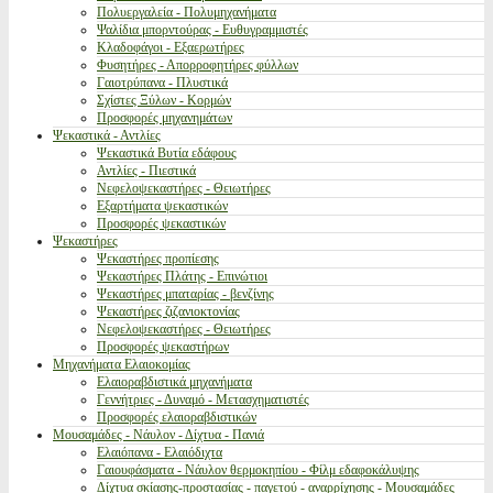
Πολυεργαλεία - Πολυμηχανήματα
Ψαλίδια μπορντούρας - Ευθυγραμμιστές
Κλαδοφάγοι - Εξαερωτήρες
Φυσητήρες - Απορροφητήρες φύλλων
Γαιοτρύπανα - Πλυστικά
Σχίστες Ξύλων - Κορμών
Προσφορές μηχανημάτων
Ψεκαστικά - Αντλίες
Ψεκαστικά Βυτία εδάφους
Αντλίες - Πιεστικά
Νεφελοψεκαστήρες - Θειωτήρες
Εξαρτήματα ψεκαστικών
Προσφορές ψεκαστικών
Ψεκαστήρες
Ψεκαστήρες προπίεσης
Ψεκαστήρες Πλάτης - Επινώτιοι
Ψεκαστήρες μπαταρίας - βενζίνης
Ψεκαστήρες ζιζανιοκτονίας
Νεφελοψεκαστήρες - Θειωτήρες
Προσφορές ψεκαστήρων
Μηχανήματα Ελαιοκομίας
Ελαιοραβδιστικά μηχανήματα
Γεννήτριες - Δυναμό - Μετασχηματιστές
Προσφορές ελαιοραβδιστικών
Μουσαμάδες - Νάυλον - Δίχτυα - Πανιά
Ελαιόπανα - Ελαιόδιχτα
Γαιουφάσματα - Νάυλον θερμοκηπίου - Φίλμ εδαφοκάλυψης
Δίχτυα σκίασης-προστασίας - παγετού - αναρρίχησης - Μουσαμάδες