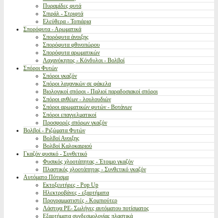
Πυραμίδες φυτά
Σπιράλ - Στριφτά
Ελεύθερα - Τοπιάρια
Σπορόφυτα - Αρωματικά
Σπορόφυτα άνοιξης
Σπορόφυτα φθινοπώρου
Σπορόφυτα αρωματικών
Λαχανόκηπος - Κόνδυλοι - Βολβοί
Σπόροι Φυτών
Σπόροι γκαζόν
Σπόροι λαχανικών σε φάκελα
Βιολογικοί σπόροι - Παλιοί παραδοσιακοί σπόροι
Σπόροι ανθέων - λουλουδιών
Σπόροι αρωματικών φυτών - Βοτάνων
Σπόροι επαγγελματικοί
Προσφορές σπόρων γκαζόν
Βολβοί - Ριζώματα Φυτών
Βολβοί Ανοιξης
Βολβοί Καλοκαιριού
Γκαζόν φυσικό - Συνθετικό
Φυσικός χλοοτάπητας - Έτοιμο γκαζόν
Πλαστικός χλοοτάπητας - Συνθετικό γκαζόν
Αυτόματο Πότισμα
Εκτοξευτήρες - Pop Up
Ηλεκτροβάνες - εξαρτήματα
Προγραμματιστές - Κομπιούτερ
Λάστιχα PE- Σωλήνες αυτόματου ποτίσματος
Εξαρτήματα συνδεσμολογίας πλαστικά