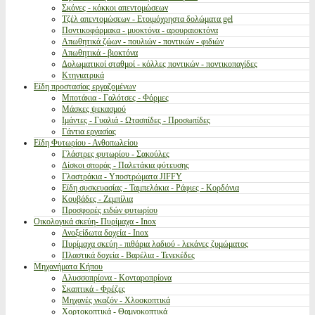
Σκόνες - κόκκοι απεντομώσεων
Τζέλ απεντομώσεων - Ετοιμόχρηστα δολώματα gel
Ποντικοφάρμακα - μυοκτόνα - αρουραιοκτόνα
Απωθητικά ζώων - πουλιών - ποντικών - φιδιών
Απωθητικά - βιοκτόνα
Δολωματικοί σταθμοί - κόλλες ποντικών - ποντικοπαγίδες
Κτηνιατρικά
Είδη προστασίας εργαζομένων
Μποτάκια - Γαλότσες - Φόρμες
Μάσκες ψεκασμού
Ιμάντες - Γυαλιά - Ωτασπίδες - Προσωπίδες
Γάντια εργασίας
Είδη Φυτωρίου - Ανθοπωλείου
Γλάστρες φυτωρίου - Σακούλες
Δίσκοι σποράς - Παλετάκια φύτευσης
Γλαστράκια - Υποστρώματα JIFFY
Είδη συσκευασίας - Ταμπελάκια - Ράφιες - Κορδόνια
Κουβάδες - Ζεμπίλια
Προσφορές ειδών φυτωρίου
Οικολογικά σκεύη- Πυρίμαχα - Inox
Ανοξείδωτα δοχεία - Inox
Πυρίμαχα σκεύη - πιθάρια λαδιού - λεκάνες ζυμώματος
Πλαστικά δοχεία - Βαρέλια - Τενεκέδες
Μηχανήματα Κήπου
Αλυσσοπρίονα - Κονταροπρίονα
Σκαπτικά - Φρέζες
Μηχανές γκαζόν - Χλοοκοπτικά
Χορτοκοπτικά - Θαμνοκοπτικά