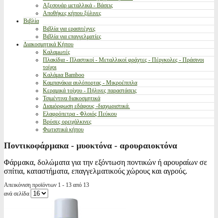
Αξεσουάρ μεταλλικά - Βάσεις
Αποθήκες κήπου ξύλινες
Βιβλία
Βιβλία για ερασιτέχνες
Βιβλία για επαγγελματίες
Διακοσμητικά Κήπου
Καλαμωτές
Πλακίδια - Πλαστικοί - Μεταλλικοί φράχτες - Πέργκολες - Πράσινοι
τοίχοι
Καλάμια Bamboo
Καμπανάκια αυλόπορτας - Μικροέπιπλα
Κεραμικά τοίχου - Πήλινες παραστάσεις
Τσιμέντινα διακοσμητικά
Διαμόρφωση εδάφους -διαχωριστικά.
Ελαφρόπετρα - Φλοιός Πεύκου
Βρύσες ορειχάλκινες
Φωτιστικά κήπου
Ποντικοφάρμακα - μυοκτόνα - αρουραιοκτόνα
Φάρμακα, δολώματα για την εξόντωση ποντικών ή αρουραίων σε
σπίτια, καταστήματα, επαγγελματικούς χώρους και αγρούς.
Απεικόνιση προϊόντων 1 - 13 από 13
ανά σελίδα