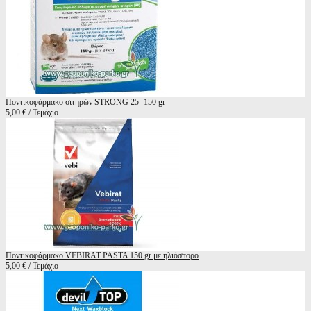
Ποντικοφάρμακο σιτηρών STRONG 25 -150 gr
5,00 € / Τεμάχιο
Ποντικοφάρμακο VEBIRAT PASTA 150 gr με ηλιόσπορο
5,00 € / Τεμάχιο