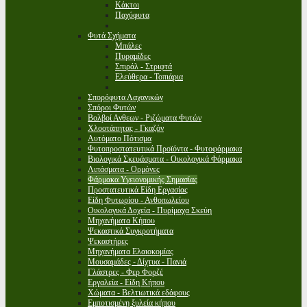
Κάκτοι
Παχύφυτα
Φυτά Σχήματα
Μπάλες
Πυραμίδες
Σπιράλ - Στριφτά
Ελεύθερα - Τοπιάρια
Σπορόφυτα Λαχανικών
Σπόροι Φυτών
Βολβοί Ανθεων - Ριζώματα Φυτών
Χλοοτάπητας - Γκαζόν
Αυτόματο Πότισμα
Φυτοπροστατευτικά Προϊόντα - Φυτοφάρμακα
Βιολογικά Σκευάσματα - Οικολογικά Φάρμακα
Λιπάσματα - Ορμόνες
Φάρμακα Υγειονομικής Σημασίας
Προστατευτικά Είδη Εργασίας
Είδη Φυτωρίου - Ανθοπωλείου
Οικολογικά Δοχεία - Πυρίμαχα Σκεύη
Μηχανήματα Κήπου
Ψεκαστικά Συγκροτήματα
Ψεκαστήρες
Μηχανήματα Ελαιοκομίας
Μουσαμάδες - Δίχτυα - Πανιά
Γλάστρες - Φερ Φορζέ
Εργαλεία - Είδη Κήπου
Χώματα - Βελτιωτικά εδάφους
Εμποτισμένη ξυλεία κήπου