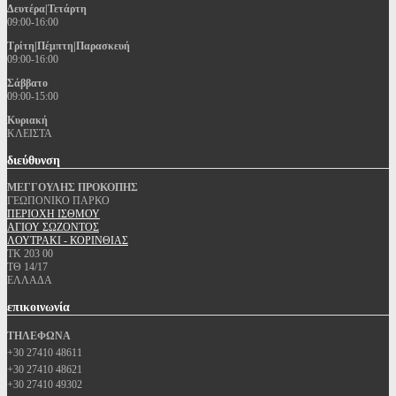
Δευτέρα|Τετάρτη
09:00-16:00
Τρίτη|Πέμπτη|Παρασκευή
09:00-16:00
Σάββατο
09:00-15:00
Κυριακή
ΚΛΕΙΣΤΑ
διεύθυνση
ΜΕΓΓΟΥΛΗΣ ΠΡΟΚΟΠΗΣ
ΓΕΩΠΟΝΙΚΟ ΠΑΡΚΟ
ΠΕΡΙΟΧΗ ΙΣΘΜΟΥ
ΑΓΙΟΥ ΣΩΖΟΝΤΟΣ
ΛΟΥΤΡΑΚΙ - ΚΟΡΙΝΘΙΑΣ
ΤΚ 203 00
ΤΘ 14/17
ΕΛΛΑΔΑ
επικοινωνία
ΤΗΛΕΦΩΝΑ
+30 27410 48611
+30 27410 48621
+30 27410 49302