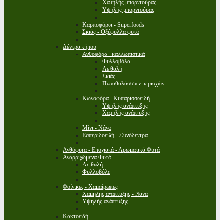
Χαμηλής μπορντούρας
Υψηλής μπορντούρας
Καρποφόροι - Superfoods
Σκιάς - Οξύφυλλα φυτά
Δέντρα κήπου
Ανθοφόρα - καλλωπιστικά
Φυλλοβόλα
Αειθαλή
Σκιάς
Παραθαλάσσιων περιοχών
Κωνοφόρα - Κυπαρισσοειδή
Υψηλής ανάπτυξης
Χαμηλής ανάπτυξης
Μίνι - Νάνα
Εσπεριδοειδή - Ξυνόδεντρα
Ανθόφυτα - Εποχιακά - Αρωματικά Φυτά
Αναρριχώμενα Φυτά
Αειθαλή
Φυλλοβόλα
Φοίνικες - Χαμαίρωπες
Χαμηλής ανάπτυξης - Νάνα
Υψηλής ανάπτυξης
Κακτοειδή