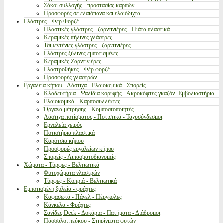
Σάκοι συλλογής - προστασίας καρπών
Προσφορές σε ελαιόπανα και ελαιόδιχτα
Γλάστρες - Φερ Φορζέ
Πλαστικές γλάστρες - ζαρντινιέρες - Πιάτα πλαστικά
Κεραμικές πήλινες γλάστρες
Τσιμεντένιες γλάστρες - ζαρντινιέρες
Γλάστρες ξύλινες εμποτισμένες
Κεραμικές Ζαρντινιέρες
Γλαστροθήκες - Φέρ φορζέ
Προσφορές γλαστρών
Εργαλεία κήπου - Λάστιχα - Ελαιοκομικά - Σπορείς
Κλαδευτήρια - Ψαλίδια κορυφής - Ακροκόφτες γκαζόν- Εμβολιαστήρια
Ελαιοκομικά - Καρποσυλλέκτες
Όργανα μέτρησης - Κομποστοποιητές
Λάστιχα ποτίσματος - Ποτιστικά - Ταχυσύνδεσμοι
Εργαλεία χειρός
Ποτιστήρια πλαστικά
Καρότσια κήπου
Προσφορές εργαλείων κήπου
Σπορείς - Λιπασματοδιανομείς
Χώματα - Τύρφες - Βελτιωτικά
Φυτοχώματα γλαστρών
Τύρφες - Κοπριά - Βελτιωτικά
Εμποτισμένη ξυλεία - φράχτες
Καφασωτά - Πάνελ - Πέργκολες
Κάγκελα - Φράχτες
Σανίδες Deck - Δοκάρια - Πατήματα - Διάδρομοι
Πάσσαλοι πεύκου - Στηρίγματα φυτών