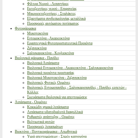
Φίλτρα Νερού - Λιπαντήρες
Εκτοξευτήρες νερού - Επιφανείας
Μικροεκτοξευτήρες - Σταλάκτες
Εξαρτήματα συνδεσμολογίας μεταλλικά
Προσφορές αυτόματου ποτίσματος
Φυτοφάρμακα
Μυκητοκτόνα
Εντομοκτόνα - Ακαρεοκτόνα
Ερασιτεχνικά Φυτοπροστατευτικά Προιόντα
Ζιζανιοκτόνα
Σαλιγκαροκτόνα - Κοχλιοκτόνα
Βιολογικά φάρμακα - Παγίδες
Βιολογικά Λιπάσματα
Βιολογικά Εντομοκτόνα - Ακαρεοκτόνα - Σαλιγκαροκτόνα
Βιολογικά προιόντα προστασίας
Βιολογικά Μυκητοκτόνα - Ζιζανιοκτόνα
Βιολογικές Φυτικές Ορμόνες
Βιολογικές Εντομοπαγίδες - Σαλιγκαροπαγίδες - Παγίδες ερπετών -
Κόλλες
Σκευάσματα βιολογικά για απεντομώσεις
Λιπάσματα - Ορμόνες
Κοκκώδη χημικά λιπάσματα
Λιπάσματα υδατοδιαλυτά διαφυλλικά
Ρυθμιστές ανάπτυξης - Ορμόνες
Βελτιωτικά φυτών
Προσφορές λιπασμάτων
Βιοκτόνα - Ποντικοφάρμακα - Απωθητικά
Υγρά απεντομώσεων - Σπρέυ καπνογόνα