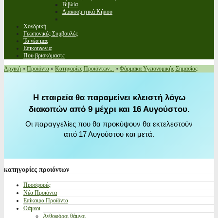
Βιβλία
Διακοσμητικά Κήπου
Χονδρική
Γεωπονικές Συμβουλές
Τα νέα μας
Επικοινωνία
Που βρισκόμαστε
Αρχική
»
Προϊόντα
»
Κατηγορίες Προϊόντων...
»
Φάρμακα Υγειονομικής Σημασίας
Η εταιρεία θα παραμείνει κλειστή λόγω
διακοπών από 9 μέχρι και 16 Αυγούστου.
Οι παραγγελίες που θα προκύψουν θα εκτελεστούν
από 17 Αυγούστου και μετά.
κατηγορίες
προιόντων
Προσφορές
Νέα Προϊόντα
Επίκαιρα Προϊόντα
Θάμνοι
Ανθοφόροι θάμνοι