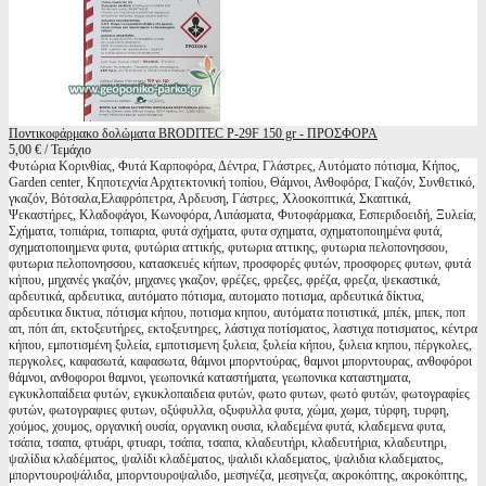
Ποντικοφάρμακο δολώματα BRODITEC P-29F 150 gr - ΠΡΟΣΦΟΡΑ
5,00 € / Τεμάχιο
Φυτώρια Κορινθίας, Φυτά Καρποφόρα, Δέντρα, Γλάστρες, Αυτόματο πότισμα, Κήπος,
Garden center, Κηποτεχνία Αρχιτεκτονική τοπίου, Θάμνοι, Ανθοφόρα, Γκαζόν, Συνθετικό,
γκαζόν, Βότσαλα,Ελαφρόπετρα, Αρδευση, Γάστρες, Χλοοκοπτικά, Σκαπτικά,
Ψεκαστήρες, Κλαδοφάγοι, Κωνοφόρα, Λιπάσματα, Φυτοφάρμακα, Εσπεριδοειδή, Ξυλεία,
Σχήματα, τοπιάρια, τοπιαρια, φυτά σχήματα, φυτα σχηματα, σχηματοποιημένα φυτά,
σχηματοποιημενα φυτα, φυτώρια αττικής, φυτωρια αττικης, φυτωρια πελοπονησσου,
φυτωρια πελοπονησσου, κατασκευές κήπων, προσφορές φυτών, προσφορες φυτων, φυτά
κήπου, μηχανές γκαζόν, μηχανες γκαζον, φρέζες, φρεζες, φρέζα, φρεζα, ψεκαστικά,
αρδευτικά, αρδευτικα, αυτόματο πότισμα, αυτοματο ποτισμα, αρδευτικά δίκτυα,
αρδευτικα δικτυα, πότισμα κήπου, ποτισμα κηπου, αυτόματα ποτιστικά, μπέκ, μπεκ, ποπ
απ, πόπ άπ, εκτοξευτήρες, εκτοξευτηρες, λάστιχα ποτίσματος, λαστιχα ποτισματος, κέντρα
κήπου, εμποτισμένη ξυλεία, εμποτισμενη ξυλεια, ξυλεία κήπου, ξυλεια κηπου, πέργκολες,
περγκολες, καφασωτά, καφασωτα, θάμνοι μπορντούρας, θαμνοι μπορντουρας, ανθοφόροι
θάμνοι, ανθοφοροι θαμνοι, γεωπονικά καταστήματα, γεωπονικα καταστηματα,
εγκυκλοπαίδεια φυτών, εγκυκλοπαιδεια φυτών, φωτο φυτων, φωτό φυτών, φωτογραφίες
φυτών, φωτογραφιες φυτων, οξύφυλλα, οξυφυλλα φυτα, χώμα, χωμα, τύρφη, τυρφη,
χούμος, χουμος, οργανική ουσία, οργανικη ουσια, κλαδεμένα φυτά, κλαδεμενα φυτα,
τσάπα, τσαπα, φτυάρι, φτυαρι, τσάπα, τσαπα, κλαδευτήρι, κλαδευτήρια, κλαδευτηρι,
ψαλίδια κλαδέματος, ψαλίδι κλαδέματος, ψαλιδι κλαδεματος, ψαλιδια κλαδεματος,
μπορντουροψάλιδα, μπορντουροψαλιδο, μεσηνέζα, μεσηνεζα, ακροκόπτης, ακροκόπτης,