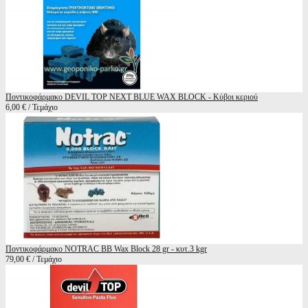
Ποντικοφάρμακο DEVIL TOP NEXT BLUE WAX BLOCK - Κύβοι κεριού
6,00 € / Τεμάχιο
Ποντικοφάρμακο NOTRAC BB Wax Block 28 gr - κυτ.3 kgr
79,00 € / Τεμάχιο