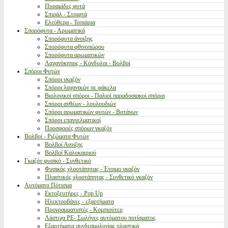
Πυραμίδες φυτά
Σπιράλ - Στριφτά
Ελεύθερα - Τοπιάρια
Σπορόφυτα - Αρωματικά
Σπορόφυτα άνοιξης
Σπορόφυτα φθινοπώρου
Σπορόφυτα αρωματικών
Λαχανόκηπος - Κόνδυλοι - Βολβοί
Σπόροι Φυτών
Σπόροι γκαζόν
Σπόροι λαχανικών σε φάκελα
Βιολογικοί σπόροι - Παλιοί παραδοσιακοί σπόροι
Σπόροι ανθέων - λουλουδιών
Σπόροι αρωματικών φυτών - Βοτάνων
Σπόροι επαγγελματικοί
Προσφορές σπόρων γκαζόν
Βολβοί - Ριζώματα Φυτών
Βολβοί Ανοιξης
Βολβοί Καλοκαιριού
Γκαζόν φυσικό - Συνθετικό
Φυσικός χλοοτάπητας - Έτοιμο γκαζόν
Πλαστικός χλοοτάπητας - Συνθετικό γκαζόν
Αυτόματο Πότισμα
Εκτοξευτήρες - Pop Up
Ηλεκτροβάνες - εξαρτήματα
Προγραμματιστές - Κομπιούτερ
Λάστιχα PE- Σωλήνες αυτόματου ποτίσματος
Εξαρτήματα συνδεσμολογίας πλαστικά