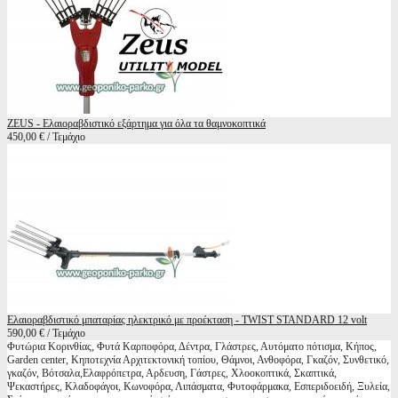
ZEUS - Ελαιοραβδιστικό εξάρτημα για όλα τα θαμνοκοπτικά
450,00 € / Τεμάχιο
Ελαιοραβδιστικό μπαταρίας ηλεκτρικό με προέκταση - TWIST STANDARD 12 volt
590,00 € / Τεμάχιο
Φυτώρια Κορινθίας, Φυτά Καρποφόρα, Δέντρα, Γλάστρες, Αυτόματο πότισμα, Κήπος,
Garden center, Κηποτεχνία Αρχιτεκτονική τοπίου, Θάμνοι, Ανθοφόρα, Γκαζόν, Συνθετικό,
γκαζόν, Βότσαλα,Ελαφρόπετρα, Αρδευση, Γάστρες, Χλοοκοπτικά, Σκαπτικά,
Ψεκαστήρες, Κλαδοφάγοι, Κωνοφόρα, Λιπάσματα, Φυτοφάρμακα, Εσπεριδοειδή, Ξυλεία,