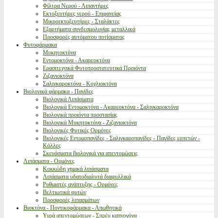
Φίλτρα Νερού - Λιπαντήρες
Εκτοξευτήρες νερού - Επιφανείας
Μικροεκτοξευτήρες - Σταλάκτες
Εξαρτήματα συνδεσμολογίας μεταλλικά
Προσφορές αυτόματου ποτίσματος
Φυτοφάρμακα
Μυκητοκτόνα
Εντομοκτόνα - Ακαρεοκτόνα
Ερασιτεχνικά Φυτοπροστατευτικά Προιόντα
Ζιζανιοκτόνα
Σαλιγκαροκτόνα - Κοχλιοκτόνα
Βιολογικά φάρμακα - Παγίδες
Βιολογικά Λιπάσματα
Βιολογικά Εντομοκτόνα - Ακαρεοκτόνα - Σαλιγκαροκτόνα
Βιολογικά προιόντα προστασίας
Βιολογικά Μυκητοκτόνα - Ζιζανιοκτόνα
Βιολογικές Φυτικές Ορμόνες
Βιολογικές Εντομοπαγίδες - Σαλιγκαροπαγίδες - Παγίδες ερπετών -
Κόλλες
Σκευάσματα βιολογικά για απεντομώσεις
Λιπάσματα - Ορμόνες
Κοκκώδη χημικά λιπάσματα
Λιπάσματα υδατοδιαλυτά διαφυλλικά
Ρυθμιστές ανάπτυξης - Ορμόνες
Βελτιωτικά φυτών
Προσφορές λιπασμάτων
Βιοκτόνα - Ποντικοφάρμακα - Απωθητικά
Υγρά απεντομώσεων - Σπρέυ καπνογόνα