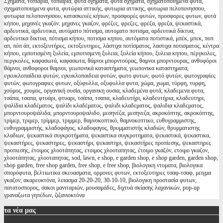
Σχήματα, τοπιάρια, τοπιαρια, φυτά σχήματα, φυτα σχηματα, σχηματοποιημένα φυτά,
σχηματοποιημενα φυτα, φυτώρια αττικής, φυτωρια αττικης, φυτωρια πελοπονησσου,
φυτωρια πελοπονησσου, κατασκευές κήπων, προσφορές φυτών, προσφορες φυτων, φυτά
κήπου, μηχανές γκαζόν, μηχανες γκαζον, φρέζες, φρεζες, φρέζα, φρεζα, ψεκαστικά,
αρδευτικά, αρδευτικα, αυτόματο πότισμα, αυτοματο ποτισμα, αρδευτικά δίκτυα,
αρδευτικα δικτυα, πότισμα κήπου, ποτισμα κηπου, αυτόματα ποτιστικά, μπέκ, μπεκ, ποπ
απ, πόπ άπ, εκτοξευτήρες, εκτοξευτηρες, λάστιχα ποτίσματος, λαστιχα ποτισματος, κέντρα
κήπου, εμποτισμένη ξυλεία, εμποτισμενη ξυλεια, ξυλεία κήπου, ξυλεια κηπου, πέργκολες,
περγκολες, καφασωτά, καφασωτα, θάμνοι μπορντούρας, θαμνοι μπορντουρας, ανθοφόροι
θάμνοι, ανθοφοροι θαμνοι, γεωπονικά καταστήματα, γεωπονικα καταστηματα,
εγκυκλοπαίδεια φυτών, εγκυκλοπαιδεια φυτών, φωτο φυτων, φωτό φυτών, φωτογραφίες
φυτών, φωτογραφιες φυτων, οξύφυλλα, οξυφυλλα φυτα, χώμα, χωμα, τύρφη, τυρφη,
χούμος, χουμος, οργανική ουσία, οργανικη ουσια, κλαδεμένα φυτά, κλαδεμενα φυτα,
τσάπα, τσαπα, φτυάρι, φτυαρι, τσάπα, τσαπα, κλαδευτήρι, κλαδευτήρια, κλαδευτηρι,
ψαλίδια κλαδέματος, ψαλίδι κλαδέματος, ψαλιδι κλαδεματος, ψαλιδια κλαδεματος,
μπορντουροψάλιδα, μπορντουροψαλιδο, μεσηνέζα, μεσηνεζα, ακροκόπτης, ακροκόπτης,
τρίμερ, τριμερ, τρίμμερ, τριμμερ, θαμνοκοπτικό, θαμνοκοπτικο, ευθυγραμμιστης,
ευθυγραμμιστής, κλαδοφάγος, κλαδοφαγος, θρυμματιστής κλαδιών, θρυμματιστης
κλαδιων, ψεκαστικά συγκροτήματα, ψεκαστικα συγκροτηματα, ψεκαστικά, ψεκαστικα,
ψεκαστήρες, ψεκαστηρες, ψεκαστήρι, ψεκαστηρι, ψεκαστήρες προπίεσης, ψεκαστηρες
προπιεσης, έτοιμος χλοοτάπητας, ετοιμος χλοοταπητας, έτοιμο γκαζόν, ετοιμο γκαζον,
χλοοτάπητας, χλοοταπητας, sod, lawn, e shop, e garden shop, e shop garden, garden shop,
shop garden, free shop garden, free shop, e free shop, βιολογικη ντοματα, βιολογικα
σπορόφυτα, βελτιωτικα σκευασματα, ορμονες φυτων, εκτοξευτηρες τσαφ-τσαφ, μειγμα
γκαζον, ακαρεοκτόνα, λιπασμα 20-20-20, 30-10-10, βιολογικη προστασία φυτων,
πατατοσπορος, σακοι μανιταριών, μουσαμάδες, διχτυά σκίασης λαχανικών, pop-up
γραναζωτα γηπέδων, ζιζανιοκτόνα
τα
νέα μας