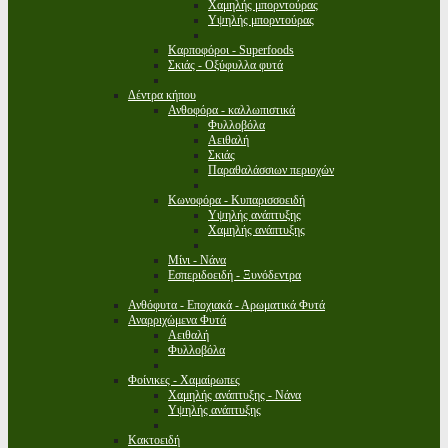
Χαμηλής μπορντούρας
Υψηλής μπορντούρας
Καρποφόροι - Superfoods
Σκιάς - Οξύφυλλα φυτά
Δέντρα κήπου
Ανθοφόρα - καλλωπιστικά
Φυλλοβόλα
Αειθαλή
Σκιάς
Παραθαλάσσιων περιοχών
Κωνοφόρα - Κυπαρισσοειδή
Υψηλής ανάπτυξης
Χαμηλής ανάπτυξης
Μίνι - Νάνα
Εσπεριδοειδή - Ξυνόδεντρα
Ανθόφυτα - Εποχιακά - Αρωματικά Φυτά
Αναρριχώμενα Φυτά
Αειθαλή
Φυλλοβόλα
Φοίνικες - Χαμαίρωπες
Χαμηλής ανάπτυξης - Νάνα
Υψηλής ανάπτυξης
Κακτοειδή