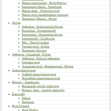
Θάμνοι μπορντούρας - Φυτά Φράχτες
Καρποφόροι θάμνοι - Superfoods
Θάμνοι σκιάς - Οξύφυλλα φυτά
Θάμνοι φυτά παραθαλάσσιων περιοχών
Προσφορές Θάμνων - Φυτών
Δέντρα
Ανθοφόρα - Καλλωπιστικά δέντρα
Κωνοφόρα - Κυπαρισσοειδή
Καρποφόρα - Οπωροφόρα δέντρα
Εσπεριδοειδή - Ξυνόδεντρα
Μίνι - Νάνα δεντράκια
Τροπικά φυτά - δένδρα
Προσφορές Δέντρων
Ανθόφυτα - Αρωματικά - Ετήσια
Ανθόφυτα - Πολυετή ανθοφόρα
Εποχιακά φυτά
Αρωματικά φυτά - Φαρμακευτικά - Βότανα
Αναρριχώμενα φυτά
Αειθαλή αναρριχώμενα φυτά
Φυλλοβόλα αναρριχώμενα φυτά
Φοίνικες - Χαμαίρωπες
Φοινικοειδή υψηλής ανάπτυξης
Φοίνικες νάνοι - χαμηλής ανάπτυξης
Κακτοειδή
Κάκτοι
Παχύφυτα
Φυτά Σχήματα
Φυτά Μπάλες