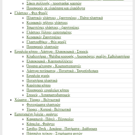
Σάκοι συλλογής - προστασίας καρπών
Προσφορές σε ελαιόπανα και ελαιόδιχτα
Γλάστρες - Φερ Φορζέ
Πλαστικές γλάστρες - ζαρντινιέρες - Πιάτα πλαστικά
Κεραμικές πήλινες γλάστρες
Τσιμεντένιες γλάστρες - ζαρντινιέρες
Γλάστρες ξύλινες εμποτισμένες
Κεραμικές Ζαρντινιέρες
Γλαστροθήκες - Φέρ φορζέ
Προσφορές γλαστρών
Εργαλεία κήπου - Λάστιχα - Ελαιοκομικά - Σπορείς
Κλαδευτήρια - Ψαλίδια κορυφής - Ακροκόφτες γκαζόν- Εμβολιαστήρια
Ελαιοκομικά - Καρποσυλλέκτες
Όργανα μέτρησης - Κομποστοποιητές
Λάστιχα ποτίσματος - Ποτιστικά - Ταχυσύνδεσμοι
Εργαλεία χειρός
Ποτιστήρια πλαστικά
Καρότσια κήπου
Προσφορές εργαλείων κήπου
Σπορείς - Λιπασματοδιανομείς
Χώματα - Τύρφες - Βελτιωτικά
Φυτοχώματα γλαστρών
Τύρφες - Κοπριά - Βελτιωτικά
Εμποτισμένη ξυλεία - φράχτες
Καφασωτά - Πάνελ - Πέργκολες
Κάγκελα - Φράχτες
Σανίδες Deck - Δοκάρια - Πατήματα - Διάδρομοι
Πάσσαλοι πεύκου - Στηρίγματα φυτών