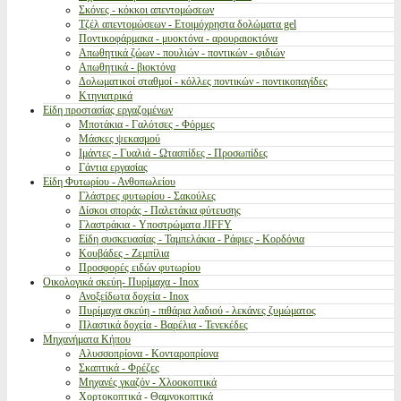
Σκόνες - κόκκοι απεντομώσεων
Τζέλ απεντομώσεων - Ετοιμόχρηστα δολώματα gel
Ποντικοφάρμακα - μυοκτόνα - αρουραιοκτόνα
Απωθητικά ζώων - πουλιών - ποντικών - φιδιών
Απωθητικά - βιοκτόνα
Δολωματικοί σταθμοί - κόλλες ποντικών - ποντικοπαγίδες
Κτηνιατρικά
Είδη προστασίας εργαζομένων
Μποτάκια - Γαλότσες - Φόρμες
Μάσκες ψεκασμού
Ιμάντες - Γυαλιά - Ωτασπίδες - Προσωπίδες
Γάντια εργασίας
Είδη Φυτωρίου - Ανθοπωλείου
Γλάστρες φυτωρίου - Σακούλες
Δίσκοι σποράς - Παλετάκια φύτευσης
Γλαστράκια - Υποστρώματα JIFFY
Είδη συσκευασίας - Ταμπελάκια - Ράφιες - Κορδόνια
Κουβάδες - Ζεμπίλια
Προσφορές ειδών φυτωρίου
Οικολογικά σκεύη- Πυρίμαχα - Inox
Ανοξείδωτα δοχεία - Inox
Πυρίμαχα σκεύη - πιθάρια λαδιού - λεκάνες ζυμώματος
Πλαστικά δοχεία - Βαρέλια - Τενεκέδες
Μηχανήματα Κήπου
Αλυσσοπρίονα - Κονταροπρίονα
Σκαπτικά - Φρέζες
Μηχανές γκαζόν - Χλοοκοπτικά
Χορτοκοπτικά - Θαμνοκοπτικά