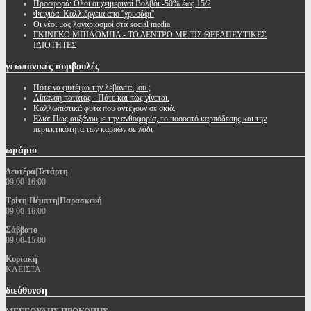
Προσφορά: Όλοι οι χειμερινοί Βολβόι -50% έως 15/2
Φειγιόα: Καλλιέργεια απο ''χρυσάφι''
Oι νέοι μας λογαριασμοί στα social media
ΓΚΙΝΓΚΟ ΜΠΙΛΟΜΠΑ - ΤΟ ΔΕΝΤΡΟ ΜΕ ΤΙΣ ΘΕΡΑΠΕΥΤΙΚΕΣ
ΙΔΙΟΤΗΤΕΣ
γεωπονικές
συμβουλές
Πότε να φυτέψω την λεβάντα μου ;
Λίπανση πατάτας - Πότε και πώς γίνεται.
Καλλωπιστικά φυτά που αντέχουν σε σκιά.
Ελιά: Πως αυξάνουμε την ανθοφορία, το ποσοστό καρπόδεσης και την
περιεκτικότητα των καρπών σε λάδι
ωράριο
Δευτέρα|Τετάρτη
09:00-16:00
Τρίτη|Πέμπτη|Παρασκευή
09:00-16:00
Σάββατο
09:00-15:00
Κυριακή
ΚΛΕΙΣΤΑ
διεύθυνση