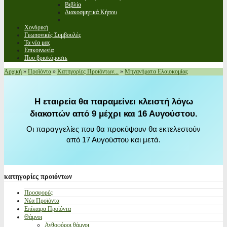
Βιβλία
Διακοσμητικά Κήπου
Χονδρική
Γεωπονικές Συμβουλές
Τα νέα μας
Επικοινωνία
Που βρισκόμαστε
Αρχική
»
Προϊόντα
»
Κατηγορίες Προϊόντων...
»
Μηχανήματα Ελαιοκομίας
Η εταιρεία θα παραμείνει κλειστή λόγω
διακοπών από 9 μέχρι και 16 Αυγούστου.
Οι παραγγελίες που θα προκύψουν θα εκτελεστούν
από 17 Αυγούστου και μετά.
κατηγορίες
προιόντων
Προσφορές
Νέα Προϊόντα
Επίκαιρα Προϊόντα
Θάμνοι
Ανθοφόροι θάμνοι