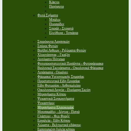
Κάκτοι
Παχύφυτα
Φυτά Σχήματα
Μπάλες
Πυραμίδες
Σπιράλ - Στριφτά
Ελεύθερα - Τοπιάρια
Σπορόφυτα Λαχανικών
Σπόροι Φυτών
Βολβοί Ανθεων - Ριζώματα Φυτών
Χλοοτάπητας - Γκαζόν
Αυτόματο Πότισμα
Φυτοπροστατευτικά Προϊόντα - Φυτοφάρμακα
Βιολογικά Σκευάσματα - Οικολογικά Φάρμακα
Λιπάσματα - Ορμόνες
Φάρμακα Υγειονομικής Σημασίας
Προστατευτικά Είδη Εργασίας
Είδη Φυτωρίου - Ανθοπωλείου
Οικολογικά Δοχεία - Πυρίμαχα Σκεύη
Μηχανήματα Κήπου
Ψεκαστικά Συγκροτήματα
Ψεκαστήρες
Μηχανήματα Ελαιοκομίας
Μουσαμάδες - Δίχτυα - Πανιά
Γλάστρες - Φερ Φορζέ
Εργαλεία - Είδη Κήπου
Χώματα - Βελτιωτικά εδάφους
Εμποτισμένη ξυλεία κήπου