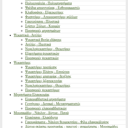
Πολυεργαλεία - Πολυμηχανήματα
Ψαλίδια μπορντούρας - Ευθυγραμμιστές
Κλαδοφάγοι - Εξαερωτήρες
Φυσητήρες - Απορροφητήρες φύλλων
Γαιοτρύπανα - Πλυστικά
Σχίστες Ξύλων - Κορμών
Προσφορές μηχανημάτων
Ψεκαστικά - Αντλίες
Ψεκαστικά Βυτία εδάφους
Αντλίες - Πιεστικά
Νεφελοψεκαστήρες - Θειωτήρες
Εξαρτήματα ψεκαστικών
Προσφορές ψεκαστικών
Ψεκαστήρες
Ψεκαστήρες προπίεσης
Ψεκαστήρες Πλάτης - Επινώτιοι
Ψεκαστήρες μπαταρίας - βενζίνης
Ψεκαστήρες ζιζανιοκτονίας
Νεφελοψεκαστήρες - Θειωτήρες
Προσφορές ψεκαστήρων
Μηχανήματα Ελαιοκομίας
Ελαιοραβδιστικά μηχανήματα
Γεννήτριες - Δυναμό - Μετασχηματιστές
Προσφορές ελαιοραβδιστικών
Μουσαμάδες - Νάυλον - Δίχτυα - Πανιά
Ελαιόπανα - Ελαιόδιχτα
Γαιουφάσματα - Νάυλον θερμοκηπίου - Φίλμ εδαφοκάλυψης
Δίχτυα σκίασης-προστασίας - παγετού - αναρρίχησης - Μουσαμάδες