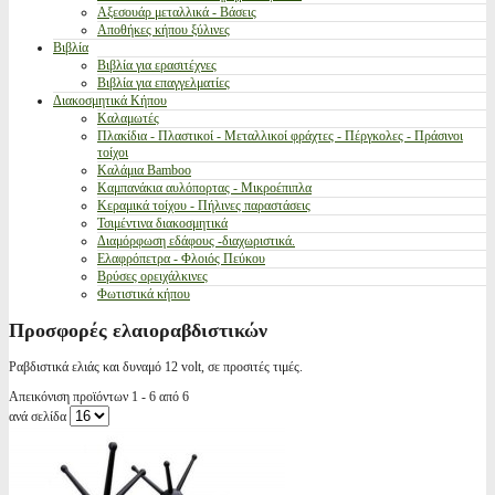
Αξεσουάρ μεταλλικά - Βάσεις
Αποθήκες κήπου ξύλινες
Βιβλία
Βιβλία για ερασιτέχνες
Βιβλία για επαγγελματίες
Διακοσμητικά Κήπου
Καλαμωτές
Πλακίδια - Πλαστικοί - Μεταλλικοί φράχτες - Πέργκολες - Πράσινοι
τοίχοι
Καλάμια Bamboo
Καμπανάκια αυλόπορτας - Μικροέπιπλα
Κεραμικά τοίχου - Πήλινες παραστάσεις
Τσιμέντινα διακοσμητικά
Διαμόρφωση εδάφους -διαχωριστικά.
Ελαφρόπετρα - Φλοιός Πεύκου
Βρύσες ορειχάλκινες
Φωτιστικά κήπου
Προσφορές ελαιοραβδιστικών
Ραβδιστικά ελιάς και δυναμό 12 volt, σε προσιτές τιμές.
Απεικόνιση προϊόντων 1 - 6 από 6
ανά σελίδα