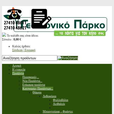
Το καλάθι σας είναι άδειο.
Σύνολο :
0,00 €
Καλώς ήρθατε
Σύνδεση | Εγγραφή
Αρχική
Η εταιρεία
Προϊόντα
Προσφορές...
Νέα Προϊόντα...
Επίκαιρα προϊόντα
Κατηγορίες Προϊόντων...
Θάμνοι
Ανθοφόροι
Φυλλοβόλοι
Αειθαλείς
Μπορντούρας - Φράχτες