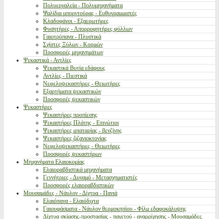
Πολυεργαλεία - Πολυμηχανήματα
Ψαλίδια μπορντούρας - Ευθυγραμμιστές
Κλαδοφάγοι - Εξαερωτήρες
Φυσητήρες - Απορροφητήρες φύλλων
Γαιοτρύπανα - Πλυστικά
Σχίστες Ξύλων - Κορμών
Προσφορές μηχανημάτων
Ψεκαστικά - Αντλίες
Ψεκαστικά Βυτία εδάφους
Αντλίες - Πιεστικά
Νεφελοψεκαστήρες - Θειωτήρες
Εξαρτήματα ψεκαστικών
Προσφορές ψεκαστικών
Ψεκαστήρες
Ψεκαστήρες προπίεσης
Ψεκαστήρες Πλάτης - Επινώτιοι
Ψεκαστήρες μπαταρίας - βενζίνης
Ψεκαστήρες ζιζανιοκτονίας
Νεφελοψεκαστήρες - Θειωτήρες
Προσφορές ψεκαστήρων
Μηχανήματα Ελαιοκομίας
Ελαιοραβδιστικά μηχανήματα
Γεννήτριες - Δυναμό - Μετασχηματιστές
Προσφορές ελαιοραβδιστικών
Μουσαμάδες - Νάυλον - Δίχτυα - Πανιά
Ελαιόπανα - Ελαιόδιχτα
Γαιουφάσματα - Νάυλον θερμοκηπίου - Φίλμ εδαφοκάλυψης
Δίχτυα σκίασης-προστασίας - παγετού - αναρρίχησης - Μουσαμάδες