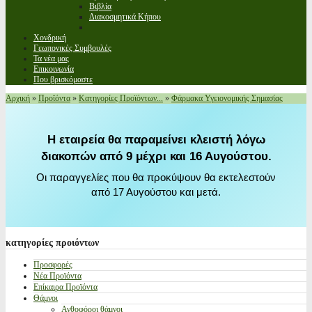
Βιβλία
Διακοσμητικά Κήπου
Χονδρική
Γεωπονικές Συμβουλές
Τα νέα μας
Επικοινωνία
Που βρισκόμαστε
Αρχική
»
Προϊόντα
»
Κατηγορίες Προϊόντων...
»
Φάρμακα Υγειονομικής Σημασίας
Η εταιρεία θα παραμείνει κλειστή λόγω
διακοπών από 9 μέχρι και 16 Αυγούστου.
Οι παραγγελίες που θα προκύψουν θα εκτελεστούν
από 17 Αυγούστου και μετά.
κατηγορίες
προιόντων
Προσφορές
Νέα Προϊόντα
Επίκαιρα Προϊόντα
Θάμνοι
Ανθοφόροι θάμνοι