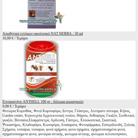
Απωθητικό εντόμων οικολογικό NAT HERBA - 50 ml
16,00 € / Τεμάχιο
Εντομοκτόνο ANTHELL 100 gr - δόλωμα μυρμηγκιών
9,00 € / Τεμάχιο
Φυτώρια Κορινθίας, Φυτά Καρποφόρα, Δέντρα, Γλάστρες, Αυτόματο πότισμα, Κήπος,
Garden center, Κηποτεχνία Αρχιτεκτονική τοπίου, Θάμνοι, Ανθοφόρα, Γκαζόν, Συνθετικό,
γκαζόν, Βότσαλα,Ελαφρόπετρα, Αρδευση, Γάστρες, Χλοοκοπτικά, Σκαπτικά,
Ψεκαστήρες, Κλαδοφάγοι, Κωνοφόρα, Λιπάσματα, Φυτοφάρμακα, Εσπεριδοειδή, Ξυλεία,
Σχήματα, τοπιάρια, τοπιαρια, φυτά σχήματα, φυτα σχηματα, σχηματοποιημένα φυτά,
σχηματοποιημενα φυτα, φυτώρια αττικής, φυτωρια αττικης, φυτωρια πελοπονησσου,