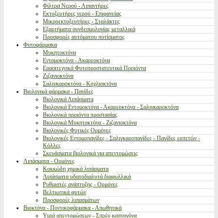
Φίλτρα Νερού - Λιπαντήρες
Εκτοξευτήρες νερού - Επιφανείας
Μικροεκτοξευτήρες - Σταλάκτες
Εξαρτήματα συνδεσμολογίας μεταλλικά
Προσφορές αυτόματου ποτίσματος
Φυτοφάρμακα
Μυκητοκτόνα
Εντομοκτόνα - Ακαρεοκτόνα
Ερασιτεχνικά Φυτοπροστατευτικά Προιόντα
Ζιζανιοκτόνα
Σαλιγκαροκτόνα - Κοχλιοκτόνα
Βιολογικά φάρμακα - Παγίδες
Βιολογικά Λιπάσματα
Βιολογικά Εντομοκτόνα - Ακαρεοκτόνα - Σαλιγκαροκτόνα
Βιολογικά προιόντα προστασίας
Βιολογικά Μυκητοκτόνα - Ζιζανιοκτόνα
Βιολογικές Φυτικές Ορμόνες
Βιολογικές Εντομοπαγίδες - Σαλιγκαροπαγίδες - Παγίδες ερπετών -
Κόλλες
Σκευάσματα βιολογικά για απεντομώσεις
Λιπάσματα - Ορμόνες
Κοκκώδη χημικά λιπάσματα
Λιπάσματα υδατοδιαλυτά διαφυλλικά
Ρυθμιστές ανάπτυξης - Ορμόνες
Βελτιωτικά φυτών
Προσφορές λιπασμάτων
Βιοκτόνα - Ποντικοφάρμακα - Απωθητικά
Υγρά απεντομώσεων - Σπρέυ καπνογόνα