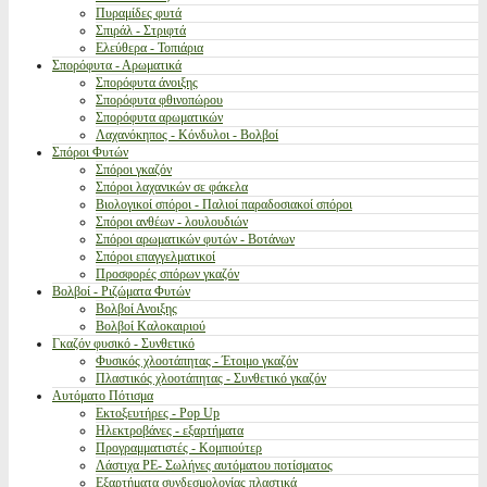
Πυραμίδες φυτά
Σπιράλ - Στριφτά
Ελεύθερα - Τοπιάρια
Σπορόφυτα - Αρωματικά
Σπορόφυτα άνοιξης
Σπορόφυτα φθινοπώρου
Σπορόφυτα αρωματικών
Λαχανόκηπος - Κόνδυλοι - Βολβοί
Σπόροι Φυτών
Σπόροι γκαζόν
Σπόροι λαχανικών σε φάκελα
Βιολογικοί σπόροι - Παλιοί παραδοσιακοί σπόροι
Σπόροι ανθέων - λουλουδιών
Σπόροι αρωματικών φυτών - Βοτάνων
Σπόροι επαγγελματικοί
Προσφορές σπόρων γκαζόν
Βολβοί - Ριζώματα Φυτών
Βολβοί Ανοιξης
Βολβοί Καλοκαιριού
Γκαζόν φυσικό - Συνθετικό
Φυσικός χλοοτάπητας - Έτοιμο γκαζόν
Πλαστικός χλοοτάπητας - Συνθετικό γκαζόν
Αυτόματο Πότισμα
Εκτοξευτήρες - Pop Up
Ηλεκτροβάνες - εξαρτήματα
Προγραμματιστές - Κομπιούτερ
Λάστιχα PE- Σωλήνες αυτόματου ποτίσματος
Εξαρτήματα συνδεσμολογίας πλαστικά