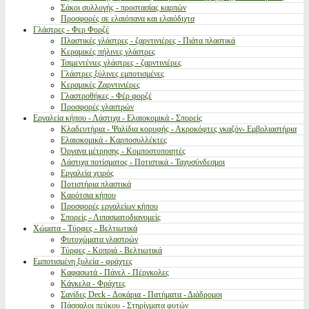
Σάκοι συλλογής - προστασίας καρπών
Προσφορές σε ελαιόπανα και ελαιόδιχτα
Γλάστρες - Φερ Φορζέ
Πλαστικές γλάστρες - ζαρντινιέρες - Πιάτα πλαστικά
Κεραμικές πήλινες γλάστρες
Τσιμεντένιες γλάστρες - ζαρντινιέρες
Γλάστρες ξύλινες εμποτισμένες
Κεραμικές Ζαρντινιέρες
Γλαστροθήκες - Φέρ φορζέ
Προσφορές γλαστρών
Εργαλεία κήπου - Λάστιχα - Ελαιοκομικά - Σπορείς
Κλαδευτήρια - Ψαλίδια κορυφής - Ακροκόφτες γκαζόν- Εμβολιαστήρια
Ελαιοκομικά - Καρποσυλλέκτες
Όργανα μέτρησης - Κομποστοποιητές
Λάστιχα ποτίσματος - Ποτιστικά - Ταχυσύνδεσμοι
Εργαλεία χειρός
Ποτιστήρια πλαστικά
Καρότσια κήπου
Προσφορές εργαλείων κήπου
Σπορείς - Λιπασματοδιανομείς
Χώματα - Τύρφες - Βελτιωτικά
Φυτοχώματα γλαστρών
Τύρφες - Κοπριά - Βελτιωτικά
Εμποτισμένη ξυλεία - φράχτες
Καφασωτά - Πάνελ - Πέργκολες
Κάγκελα - Φράχτες
Σανίδες Deck - Δοκάρια - Πατήματα - Διάδρομοι
Πάσσαλοι πεύκου - Στηρίγματα φυτών