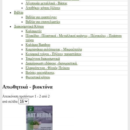
Αξεσουάρ μεταλλικά - Βάσεις
Αποθήκες κήπου ξύλινες
Βιβλία
Βιβλία για ερασιτέχνες
Βιβλία για επαγγελματίες
Διακοσμητικά Κήπου
Καλαμωτές
Πλακίδια - Πλαστικοί - Μεταλλικοί φράχτες - Πέργκολες - Πράσινοι
τοίχοι
Καλάμια Bamboo
Καμπανάκια αυλόπορτας - Μικροέπιπλα
Κεραμικά τοίχου - Πήλινες παραστάσεις
Τσιμέντινα διακοσμητικά
Διαμόρφωση εδάφους -διαχωριστικά.
Ελαφρόπετρα - Φλοιός Πεύκου
Βρύσες ορειχάλκινες
Φωτιστικά κήπου
Απωθητικά - βιοκτόνα
Απεικόνιση προϊόντων 1 - 2 από 2
ανά σελίδα