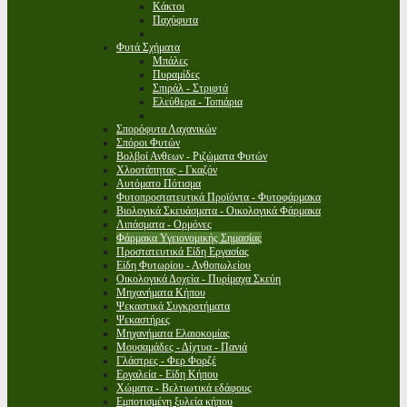
Κάκτοι
Παχύφυτα
Φυτά Σχήματα
Μπάλες
Πυραμίδες
Σπιράλ - Στριφτά
Ελεύθερα - Τοπιάρια
Σπορόφυτα Λαχανικών
Σπόροι Φυτών
Βολβοί Ανθεων - Ριζώματα Φυτών
Χλοοτάπητας - Γκαζόν
Αυτόματο Πότισμα
Φυτοπροστατευτικά Προϊόντα - Φυτοφάρμακα
Βιολογικά Σκευάσματα - Οικολογικά Φάρμακα
Λιπάσματα - Ορμόνες
Φάρμακα Υγειονομικής Σημασίας
Προστατευτικά Είδη Εργασίας
Είδη Φυτωρίου - Ανθοπωλείου
Οικολογικά Δοχεία - Πυρίμαχα Σκεύη
Μηχανήματα Κήπου
Ψεκαστικά Συγκροτήματα
Ψεκαστήρες
Μηχανήματα Ελαιοκομίας
Μουσαμάδες - Δίχτυα - Πανιά
Γλάστρες - Φερ Φορζέ
Εργαλεία - Είδη Κήπου
Χώματα - Βελτιωτικά εδάφους
Εμποτισμένη ξυλεία κήπου