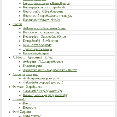
Θάμνοι μπορντούρας - Φυτά Φράχτες
Καρποφόροι θάμνοι - Superfoods
Θάμνοι σκιάς - Οξύφυλλα φυτά
Θάμνοι φυτά παραθαλάσσιων περιοχών
Προσφορές Θάμνων - Φυτών
Δέντρα
Ανθοφόρα - Καλλωπιστικά δέντρα
Κωνοφόρα - Κυπαρισσοειδή
Καρποφόρα - Οπωροφόρα δέντρα
Εσπεριδοειδή - Ξυνόδεντρα
Μίνι - Νάνα δεντράκια
Τροπικά φυτά - δένδρα
Προσφορές Δέντρων
Ανθόφυτα - Αρωματικά - Ετήσια
Ανθόφυτα - Πολυετή ανθοφόρα
Εποχιακά φυτά
Αρωματικά φυτά - Φαρμακευτικά - Βότανα
Αναρριχώμενα φυτά
Αειθαλή αναρριχώμενα φυτά
Φυλλοβόλα αναρριχώμενα φυτά
Φοίνικες - Χαμαίρωπες
Φοινικοειδή υψηλής ανάπτυξης
Φοίνικες νάνοι - χαμηλής ανάπτυξης
Κακτοειδή
Κάκτοι
Παχύφυτα
Φυτά Σχήματα
Φυτά Μπάλες