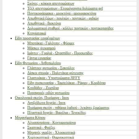
Σκόνες - κόκκοι απεντομώσεων
Τζέλ απεντομώσεων - Ετοιμόχρηστα δολώματα gel
Ποντικοφάρμακα - μυοκτόνα - αρουραιοκτόνα
Απωθητικά ζώων - πουλιών - ποντικών - φιδιών
Απωθητικά - βιοκτόνα
Δολωματικοί σταθμοί - κόλλες ποντικών - ποντικοπαγίδες
Κτηνιατρικά
Είδη προστασίας εργαζομένων
Μποτάκια - Γαλότσες - Φόρμες
Μάσκες ψεκασμού
Ιμάντες - Γυαλιά - Ωτασπίδες - Προσωπίδες
Γάντια εργασίας
Είδη Φυτωρίου - Ανθοπωλείου
Γλάστρες φυτωρίου - Σακούλες
Δίσκοι σποράς - Παλετάκια φύτευσης
Γλαστράκια - Υποστρώματα JIFFY
Είδη συσκευασίας - Ταμπελάκια - Ράφιες - Κορδόνια
Κουβάδες - Ζεμπίλια
Προσφορές ειδών φυτωρίου
Οικολογικά σκεύη- Πυρίμαχα - Inox
Ανοξείδωτα δοχεία - Inox
Πυρίμαχα σκεύη - πιθάρια λαδιού - λεκάνες ζυμώματος
Πλαστικά δοχεία - Βαρέλια - Τενεκέδες
Μηχανήματα Κήπου
Αλυσσοπρίονα - Κονταροπρίονα
Σκαπτικά - Φρέζες
Μηχανές γκαζόν - Χλοοκοπτικά
Χορτοκοπτικά - Θαμνοκοπτικά