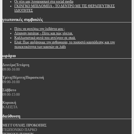
Oι νέοι μας λογαριασμοί στα social media
ΓΚΙΝΓΚΟ ΜΠΙΛΟΜΠΑ - ΤΟ ΔΕΝΤΡΟ ΜΕ ΤΙΣ ΘΕΡΑΠΕΥΤΙΚΕΣ
ΙΔΙΟΤΗΤΕΣ
γεωπονικές
συμβουλές
Πότε να φυτέψω την λεβάντα μου ;
Λίπανση πατάτας - Πότε και πώς γίνεται.
Καλλωπιστικά φυτά που αντέχουν σε σκιά.
Ελιά: Πως αυξάνουμε την ανθοφορία, το ποσοστό καρπόδεσης και την
περιεκτικότητα των καρπών σε λάδι
ωράριο
Δευτέρα|Τετάρτη
09:00-16:00
Τρίτη|Πέμπτη|Παρασκευή
09:00-16:00
Σάββατο
09:00-15:00
Κυριακή
ΚΛΕΙΣΤΑ
διεύθυνση
ΜΕΓΓΟΥΛΗΣ ΠΡΟΚΟΠΗΣ
ΓΕΩΠΟΝΙΚΟ ΠΑΡΚΟ