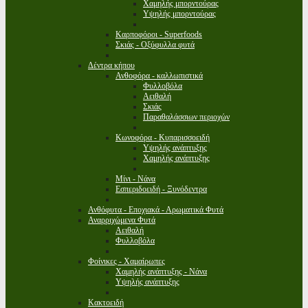
Χαμηλής μπορντούρας
Υψηλής μπορντούρας
Καρποφόροι - Superfoods
Σκιάς - Οξύφυλλα φυτά
Δέντρα κήπου
Ανθοφόρα - καλλωπιστικά
Φυλλοβόλα
Αειθαλή
Σκιάς
Παραθαλάσσιων περιοχών
Κωνοφόρα - Κυπαρισσοειδή
Υψηλής ανάπτυξης
Χαμηλής ανάπτυξης
Μίνι - Νάνα
Εσπεριδοειδή - Ξυνόδεντρα
Ανθόφυτα - Εποχιακά - Αρωματικά Φυτά
Αναρριχώμενα Φυτά
Αειθαλή
Φυλλοβόλα
Φοίνικες - Χαμαίρωπες
Χαμηλής ανάπτυξης - Νάνα
Υψηλής ανάπτυξης
Κακτοειδή