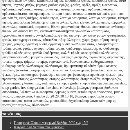
φυτωρια πελοπονησσου, κατασκευές κήπων, προσφορές φυτών, προσφορες φυτων, φυτά
κήπου, μηχανές γκαζόν, μηχανες γκαζον, φρέζες, φρεζες, φρέζα, φρεζα, ψεκαστικά,
αρδευτικά, αρδευτικα, αυτόματο πότισμα, αυτοματο ποτισμα, αρδευτικά δίκτυα,
αρδευτικα δικτυα, πότισμα κήπου, ποτισμα κηπου, αυτόματα ποτιστικά, μπέκ, μπεκ, ποπ
απ, πόπ άπ, εκτοξευτήρες, εκτοξευτηρες, λάστιχα ποτίσματος, λαστιχα ποτισματος, κέντρα
κήπου, εμποτισμένη ξυλεία, εμποτισμενη ξυλεια, ξυλεία κήπου, ξυλεια κηπου, πέργκολες,
περγκολες, καφασωτά, καφασωτα, θάμνοι μπορντούρας, θαμνοι μπορντουρας, ανθοφόροι
θάμνοι, ανθοφοροι θαμνοι, γεωπονικά καταστήματα, γεωπονικα καταστηματα,
εγκυκλοπαίδεια φυτών, εγκυκλοπαιδεια φυτών, φωτο φυτων, φωτό φυτών, φωτογραφίες
φυτών, φωτογραφιες φυτων, οξύφυλλα, οξυφυλλα φυτα, χώμα, χωμα, τύρφη, τυρφη,
χούμος, χουμος, οργανική ουσία, οργανικη ουσια, κλαδεμένα φυτά, κλαδεμενα φυτα,
τσάπα, τσαπα, φτυάρι, φτυαρι, τσάπα, τσαπα, κλαδευτήρι, κλαδευτήρια, κλαδευτηρι,
ψαλίδια κλαδέματος, ψαλίδι κλαδέματος, ψαλιδι κλαδεματος, ψαλιδια κλαδεματος,
μπορντουροψάλιδα, μπορντουροψαλιδο, μεσηνέζα, μεσηνεζα, ακροκόπτης, ακροκόπτης,
τρίμερ, τριμερ, τρίμμερ, τριμμερ, θαμνοκοπτικό, θαμνοκοπτικο, ευθυγραμμιστης,
ευθυγραμμιστής, κλαδοφάγος, κλαδοφαγος, θρυμματιστής κλαδιών, θρυμματιστης
κλαδιων, ψεκαστικά συγκροτήματα, ψεκαστικα συγκροτηματα, ψεκαστικά, ψεκαστικα,
ψεκαστήρες, ψεκαστηρες, ψεκαστήρι, ψεκαστηρι, ψεκαστήρες προπίεσης, ψεκαστηρες
προπιεσης, έτοιμος χλοοτάπητας, ετοιμος χλοοταπητας, έτοιμο γκαζόν, ετοιμο γκαζον,
χλοοτάπητας, χλοοταπητας, sod, lawn, e shop, e garden shop, e shop garden, garden shop,
shop garden, free shop garden, free shop, e free shop, βιολογικη ντοματα, βιολογικα
σπορόφυτα, βελτιωτικα σκευασματα, ορμονες φυτων, εκτοξευτηρες τσαφ-τσαφ, μειγμα
γκαζον, ακαρεοκτόνα, λιπασμα 20-20-20, 30-10-10, βιολογικη προστασία φυτων,
πατατοσπορος, σακοι μανιταριών, μουσαμάδες, διχτυά σκίασης λαχανικών, pop-up
γραναζωτα γηπέδων, ζιζανιοκτόνα
τα
νέα μας
Προσφορά: Όλοι οι χειμερινοί Βολβόι -50% έως 15/2
Φειγιόα: Καλλιέργεια απο ''χρυσάφι''