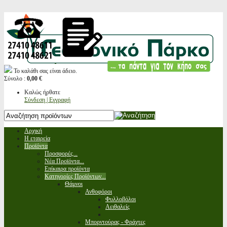
Το καλάθι σας είναι άδειο.
Σύνολο :
0,00 €
Καλώς ήρθατε
Σύνδεση | Εγγραφή
Αρχική
Η εταιρεία
Προϊόντα
Προσφορές...
Νέα Προϊόντα...
Επίκαιρα προϊόντα
Κατηγορίες Προϊόντων...
Θάμνοι
Ανθοφόροι
Φυλλοβόλοι
Αειθαλείς
Μπορντούρας - Φράχτες