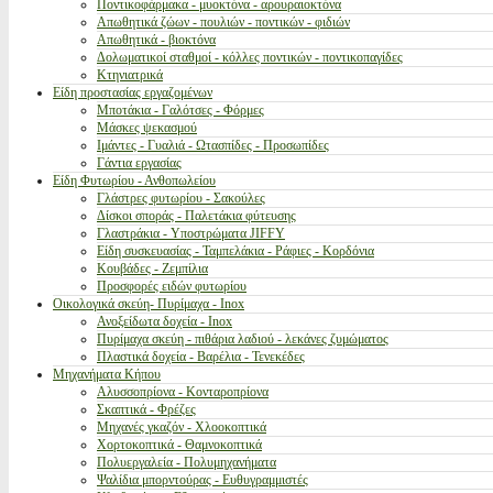
Ποντικοφάρμακα - μυοκτόνα - αρουραιοκτόνα
Απωθητικά ζώων - πουλιών - ποντικών - φιδιών
Απωθητικά - βιοκτόνα
Δολωματικοί σταθμοί - κόλλες ποντικών - ποντικοπαγίδες
Κτηνιατρικά
Είδη προστασίας εργαζομένων
Μποτάκια - Γαλότσες - Φόρμες
Μάσκες ψεκασμού
Ιμάντες - Γυαλιά - Ωτασπίδες - Προσωπίδες
Γάντια εργασίας
Είδη Φυτωρίου - Ανθοπωλείου
Γλάστρες φυτωρίου - Σακούλες
Δίσκοι σποράς - Παλετάκια φύτευσης
Γλαστράκια - Υποστρώματα JIFFY
Είδη συσκευασίας - Ταμπελάκια - Ράφιες - Κορδόνια
Κουβάδες - Ζεμπίλια
Προσφορές ειδών φυτωρίου
Οικολογικά σκεύη- Πυρίμαχα - Inox
Ανοξείδωτα δοχεία - Inox
Πυρίμαχα σκεύη - πιθάρια λαδιού - λεκάνες ζυμώματος
Πλαστικά δοχεία - Βαρέλια - Τενεκέδες
Μηχανήματα Κήπου
Αλυσσοπρίονα - Κονταροπρίονα
Σκαπτικά - Φρέζες
Μηχανές γκαζόν - Χλοοκοπτικά
Χορτοκοπτικά - Θαμνοκοπτικά
Πολυεργαλεία - Πολυμηχανήματα
Ψαλίδια μπορντούρας - Ευθυγραμμιστές