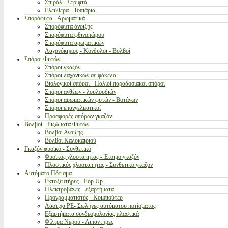
Σπιράλ - Στριφτά
Ελεύθερα - Τοπιάρια
Σπορόφυτα - Αρωματικά
Σπορόφυτα άνοιξης
Σπορόφυτα φθινοπώρου
Σπορόφυτα αρωματικών
Λαχανόκηπος - Κόνδυλοι - Βολβοί
Σπόροι Φυτών
Σπόροι γκαζόν
Σπόροι λαχανικών σε φάκελα
Βιολογικοί σπόροι - Παλιοί παραδοσιακοί σπόροι
Σπόροι ανθέων - λουλουδιών
Σπόροι αρωματικών φυτών - Βοτάνων
Σπόροι επαγγελματικοί
Προσφορές σπόρων γκαζόν
Βολβοί - Ριζώματα Φυτών
Βολβοί Ανοιξης
Βολβοί Καλοκαιριού
Γκαζόν φυσικό - Συνθετικό
Φυσικός χλοοτάπητας - Έτοιμο γκαζόν
Πλαστικός χλοοτάπητας - Συνθετικό γκαζόν
Αυτόματο Πότισμα
Εκτοξευτήρες - Pop Up
Ηλεκτροβάνες - εξαρτήματα
Προγραμματιστές - Κομπιούτερ
Λάστιχα PE- Σωλήνες αυτόματου ποτίσματος
Εξαρτήματα συνδεσμολογίας πλαστικά
Φίλτρα Νερού - Λιπαντήρες