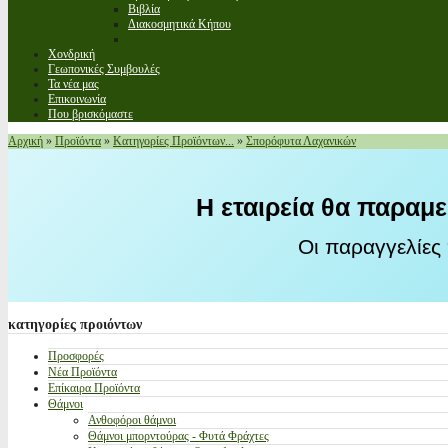
Βιβλία
Διακοσμητικά Κήπου
Χονδρική
Γεωπονικές Συμβουλές
Τα νέα μας
Επικοινωνία
Που βρισκόμαστε
Αρχική
»
Προϊόντα
»
Κατηγορίες Προϊόντων...
»
Σπορόφυτα Λαχανικών
Η εταιρεία θα παραμε
Οι παραγγελίες
κατηγορίες
προιόντων
Προσφορές
Νέα Προϊόντα
Επίκαιρα Προϊόντα
Θάμνοι
Ανθοφόροι θάμνοι
Θάμνοι μπορντούρας - Φυτά Φράχτες