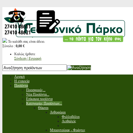
Το καλάθι σας είναι άδειο.
Σύνολο :
0,00 €
Καλώς ήρθατε
Σύνδεση | Εγγραφή
Αρχική
Η εταιρεία
Προϊόντα
Προσφορές...
Νέα Προϊόντα...
Επίκαιρα προϊόντα
Κατηγορίες Προϊόντων...
Θάμνοι
Ανθοφόροι
Φυλλοβόλοι
Αειθαλείς
Μπορντούρας - Φράχτες