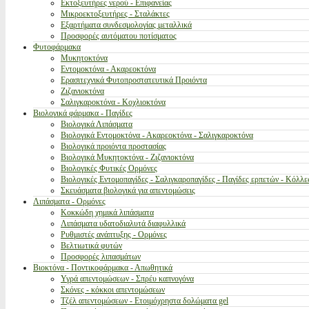
Εκτοξευτήρες νερού - Επιφανείας
Μικροεκτοξευτήρες - Σταλάκτες
Εξαρτήματα συνδεσμολογίας μεταλλικά
Προσφορές αυτόματου ποτίσματος
Φυτοφάρμακα
Μυκητοκτόνα
Εντομοκτόνα - Ακαρεοκτόνα
Ερασιτεχνικά Φυτοπροστατευτικά Προιόντα
Ζιζανιοκτόνα
Σαλιγκαροκτόνα - Κοχλιοκτόνα
Βιολογικά φάρμακα - Παγίδες
Βιολογικά Λιπάσματα
Βιολογικά Εντομοκτόνα - Ακαρεοκτόνα - Σαλιγκαροκτόνα
Βιολογικά προιόντα προστασίας
Βιολογικά Μυκητοκτόνα - Ζιζανιοκτόνα
Βιολογικές Φυτικές Ορμόνες
Βιολογικές Εντομοπαγίδες - Σαλιγκαροπαγίδες - Παγίδες ερπετών - Κόλλε
Σκευάσματα βιολογικά για απεντομώσεις
Λιπάσματα - Ορμόνες
Κοκκώδη χημικά λιπάσματα
Λιπάσματα υδατοδιαλυτά διαφυλλικά
Ρυθμιστές ανάπτυξης - Ορμόνες
Βελτιωτικά φυτών
Προσφορές λιπασμάτων
Βιοκτόνα - Ποντικοφάρμακα - Απωθητικά
Υγρά απεντομώσεων - Σπρέυ καπνογόνα
Σκόνες - κόκκοι απεντομώσεων
Τζέλ απεντομώσεων - Ετοιμόχρηστα δολώματα gel