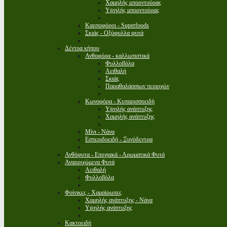
Χαμηλής μπορντούρας
Υψηλής μπορντούρας
Καρποφόροι - Superfoods
Σκιάς - Οξύφυλλα φυτά
Δέντρα κήπου
Ανθοφόρα - καλλωπιστικά
Φυλλοβόλα
Αειθαλή
Σκιάς
Παραθαλάσσιων περιοχών
Κωνοφόρα - Κυπαρισσοειδή
Υψηλής ανάπτυξης
Χαμηλής ανάπτυξης
Μίνι - Νάνα
Εσπεριδοειδή - Ξυνόδεντρα
Ανθόφυτα - Εποχιακά - Αρωματικά Φυτά
Αναρριχώμενα Φυτά
Αειθαλή
Φυλλοβόλα
Φοίνικες - Χαμαίρωπες
Χαμηλής ανάπτυξης - Νάνα
Υψηλής ανάπτυξης
Κακτοειδή