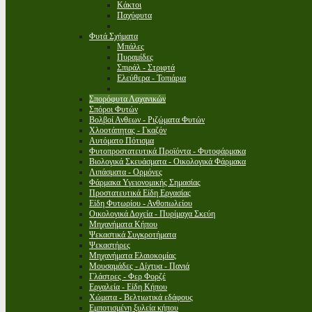
Κάκτοι
Παχύφυτα
Φυτά Σχήματα
Μπάλες
Πυραμίδες
Σπιράλ - Στριφτά
Ελεύθερα - Τοπιάρια
Σπορόφυτα Λαχανικών
Σπόροι Φυτών
Βολβοί Ανθεων - Ριζώματα Φυτών
Χλοοτάπητας - Γκαζόν
Αυτόματο Πότισμα
Φυτοπροστατευτικά Προϊόντα - Φυτοφάρμακα
Βιολογικά Σκευάσματα - Οικολογικά Φάρμακα
Λιπάσματα - Ορμόνες
Φάρμακα Υγειονομικής Σημασίας
Προστατευτικά Είδη Εργασίας
Είδη Φυτωρίου - Ανθοπωλείου
Οικολογικά Δοχεία - Πυρίμαχα Σκεύη
Μηχανήματα Κήπου
Ψεκαστικά Συγκροτήματα
Ψεκαστήρες
Μηχανήματα Ελαιοκομίας
Μουσαμάδες - Δίχτυα - Πανιά
Γλάστρες - Φερ Φορζέ
Εργαλεία - Είδη Κήπου
Χώματα - Βελτιωτικά εδάφους
Εμποτισμένη ξυλεία κήπου