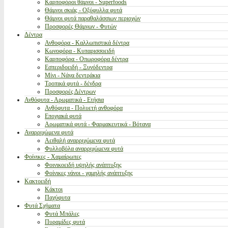
Καρποφόροι θάμνοι - Superfoods
Θάμνοι σκιάς - Οξύφυλλα φυτά
Θάμνοι φυτά παραθαλάσσιων περιοχών
Προσφορές Θάμνων - Φυτών
Δέντρα
Ανθοφόρα - Καλλωπιστικά δέντρα
Κωνοφόρα - Κυπαρισσοειδή
Καρποφόρα - Οπωροφόρα δέντρα
Εσπεριδοειδή - Ξυνόδεντρα
Μίνι - Νάνα δεντράκια
Τροπικά φυτά - δένδρα
Προσφορές Δέντρων
Ανθόφυτα - Αρωματικά - Ετήσια
Ανθόφυτα - Πολυετή ανθοφόρα
Εποχιακά φυτά
Αρωματικά φυτά - Φαρμακευτικά - Βότανα
Αναρριχώμενα φυτά
Αειθαλή αναρριχώμενα φυτά
Φυλλοβόλα αναρριχώμενα φυτά
Φοίνικες - Χαμαίρωπες
Φοινικοειδή υψηλής ανάπτυξης
Φοίνικες νάνοι - χαμηλής ανάπτυξης
Κακτοειδή
Κάκτοι
Παχύφυτα
Φυτά Σχήματα
Φυτά Μπάλες
Πυραμίδες φυτά