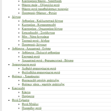
Καρποφόροι θάμνοι - Superfoods
Θάμνοι σκιάς - Οξύφυλλα φυτά
Θάμνοι φυτά παραθαλάσσιων περιοχών
Προσφορές Θάμνων - Φυτών
Δέντρα
Ανθοφόρα - Καλλωπιστικά δέντρα
Κωνοφόρα - Κυπαρισσοειδή
Καρποφόρα - Οπωροφόρα δέντρα
Εσπεριδοειδή - Ξυνόδεντρα
Μίνι - Νάνα δεντράκια
Τροπικά φυτά - δένδρα
Προσφορές Δέντρων
Ανθόφυτα - Αρωματικά - Ετήσια
Ανθόφυτα - Πολυετή ανθοφόρα
Εποχιακά φυτά
Αρωματικά φυτά - Φαρμακευτικά - Βότανα
Αναρριχώμενα φυτά
Αειθαλή αναρριχώμενα φυτά
Φυλλοβόλα αναρριχώμενα φυτά
Φοίνικες - Χαμαίρωπες
Φοινικοειδή υψηλής ανάπτυξης
Φοίνικες νάνοι - χαμηλής ανάπτυξης
Κακτοειδή
Κάκτοι
Παχύφυτα
Φυτά Σχήματα
Φυτά Μπάλες
Πυραμίδες φυτά