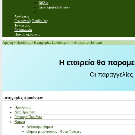
Βιβλία
Διακοσμητικά Κήπου
Χονδρική
Γεωπονικές Συμβουλές
Τα νέα μας
Επικοινωνία
Που βρισκόμαστε
Αρχική
»
Προϊόντα
»
Κατηγορίες Προϊόντων...
»
Αυτόματο Πότισμα
Η εταιρεία θα παραμε
Οι παραγγελίες
κατηγορίες
προιόντων
Προσφορές
Νέα Προϊόντα
Επίκαιρα Προϊόντα
Θάμνοι
Ανθοφόροι θάμνοι
Θάμνοι μπορντούρας - Φυτά Φράχτες