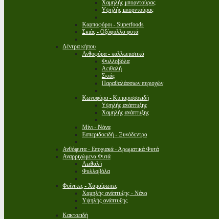
Χαμηλής μπορντούρας
Υψηλής μπορντούρας
Καρποφόροι - Superfoods
Σκιάς - Οξύφυλλα φυτά
Δέντρα κήπου
Ανθοφόρα - καλλωπιστικά
Φυλλοβόλα
Αειθαλή
Σκιάς
Παραθαλάσσιων περιοχών
Κωνοφόρα - Κυπαρισσοειδή
Υψηλής ανάπτυξης
Χαμηλής ανάπτυξης
Μίνι - Νάνα
Εσπεριδοειδή - Ξυνόδεντρα
Ανθόφυτα - Εποχιακά - Αρωματικά Φυτά
Αναρριχώμενα Φυτά
Αειθαλή
Φυλλοβόλα
Φοίνικες - Χαμαίρωπες
Χαμηλής ανάπτυξης - Νάνα
Υψηλής ανάπτυξης
Κακτοειδή