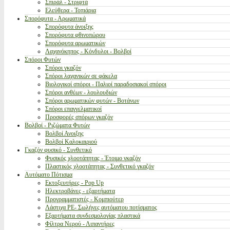
Σπιράλ - Στριφτά
Ελεύθερα - Τοπιάρια
Σπορόφυτα - Αρωματικά
Σπορόφυτα άνοιξης
Σπορόφυτα φθινοπώρου
Σπορόφυτα αρωματικών
Λαχανόκηπος - Κόνδυλοι - Βολβοί
Σπόροι Φυτών
Σπόροι γκαζόν
Σπόροι λαχανικών σε φάκελα
Βιολογικοί σπόροι - Παλιοί παραδοσιακοί σπόροι
Σπόροι ανθέων - λουλουδιών
Σπόροι αρωματικών φυτών - Βοτάνων
Σπόροι επαγγελματικοί
Προσφορές σπόρων γκαζόν
Βολβοί - Ριζώματα Φυτών
Βολβοί Ανοιξης
Βολβοί Καλοκαιριού
Γκαζόν φυσικό - Συνθετικό
Φυσικός χλοοτάπητας - Έτοιμο γκαζόν
Πλαστικός χλοοτάπητας - Συνθετικό γκαζόν
Αυτόματο Πότισμα
Εκτοξευτήρες - Pop Up
Ηλεκτροβάνες - εξαρτήματα
Προγραμματιστές - Κομπιούτερ
Λάστιχα PE- Σωλήνες αυτόματου ποτίσματος
Εξαρτήματα συνδεσμολογίας πλαστικά
Φίλτρα Νερού - Λιπαντήρες