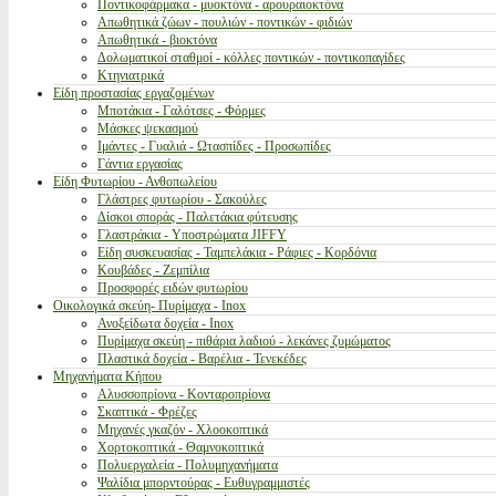
Ποντικοφάρμακα - μυοκτόνα - αρουραιοκτόνα
Απωθητικά ζώων - πουλιών - ποντικών - φιδιών
Απωθητικά - βιοκτόνα
Δολωματικοί σταθμοί - κόλλες ποντικών - ποντικοπαγίδες
Κτηνιατρικά
Είδη προστασίας εργαζομένων
Μποτάκια - Γαλότσες - Φόρμες
Μάσκες ψεκασμού
Ιμάντες - Γυαλιά - Ωτασπίδες - Προσωπίδες
Γάντια εργασίας
Είδη Φυτωρίου - Ανθοπωλείου
Γλάστρες φυτωρίου - Σακούλες
Δίσκοι σποράς - Παλετάκια φύτευσης
Γλαστράκια - Υποστρώματα JIFFY
Είδη συσκευασίας - Ταμπελάκια - Ράφιες - Κορδόνια
Κουβάδες - Ζεμπίλια
Προσφορές ειδών φυτωρίου
Οικολογικά σκεύη- Πυρίμαχα - Inox
Ανοξείδωτα δοχεία - Inox
Πυρίμαχα σκεύη - πιθάρια λαδιού - λεκάνες ζυμώματος
Πλαστικά δοχεία - Βαρέλια - Τενεκέδες
Μηχανήματα Κήπου
Αλυσσοπρίονα - Κονταροπρίονα
Σκαπτικά - Φρέζες
Μηχανές γκαζόν - Χλοοκοπτικά
Χορτοκοπτικά - Θαμνοκοπτικά
Πολυεργαλεία - Πολυμηχανήματα
Ψαλίδια μπορντούρας - Ευθυγραμμιστές