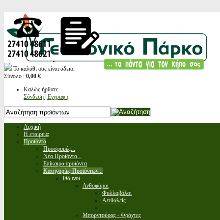
Το καλάθι σας είναι άδειο.
Σύνολο :
0,00 €
Καλώς ήρθατε
Σύνδεση | Εγγραφή
Αρχική
Η εταιρεία
Προϊόντα
Προσφορές...
Νέα Προϊόντα...
Επίκαιρα προϊόντα
Κατηγορίες Προϊόντων...
Θάμνοι
Ανθοφόροι
Φυλλοβόλοι
Αειθαλείς
Μπορντούρας - Φράχτες