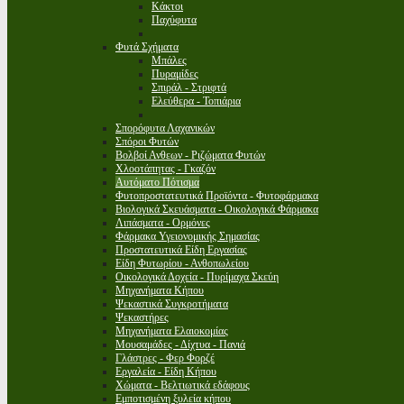
Κάκτοι
Παχύφυτα
Φυτά Σχήματα
Μπάλες
Πυραμίδες
Σπιράλ - Στριφτά
Ελεύθερα - Τοπιάρια
Σπορόφυτα Λαχανικών
Σπόροι Φυτών
Βολβοί Ανθεων - Ριζώματα Φυτών
Χλοοτάπητας - Γκαζόν
Αυτόματο Πότισμα
Φυτοπροστατευτικά Προϊόντα - Φυτοφάρμακα
Βιολογικά Σκευάσματα - Οικολογικά Φάρμακα
Λιπάσματα - Ορμόνες
Φάρμακα Υγειονομικής Σημασίας
Προστατευτικά Είδη Εργασίας
Είδη Φυτωρίου - Ανθοπωλείου
Οικολογικά Δοχεία - Πυρίμαχα Σκεύη
Μηχανήματα Κήπου
Ψεκαστικά Συγκροτήματα
Ψεκαστήρες
Μηχανήματα Ελαιοκομίας
Μουσαμάδες - Δίχτυα - Πανιά
Γλάστρες - Φερ Φορζέ
Εργαλεία - Είδη Κήπου
Χώματα - Βελτιωτικά εδάφους
Εμποτισμένη ξυλεία κήπου