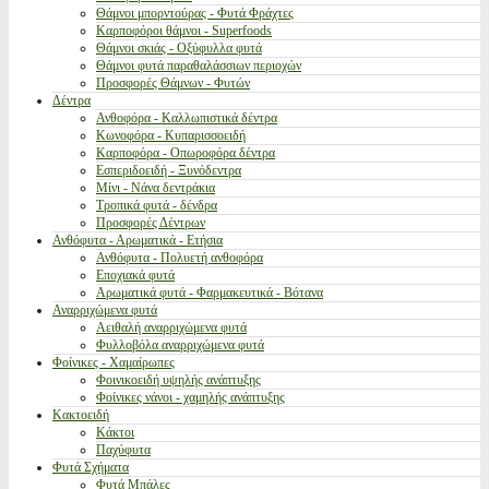
Θάμνοι μπορντούρας - Φυτά Φράχτες
Καρποφόροι θάμνοι - Superfoods
Θάμνοι σκιάς - Οξύφυλλα φυτά
Θάμνοι φυτά παραθαλάσσιων περιοχών
Προσφορές Θάμνων - Φυτών
Δέντρα
Ανθοφόρα - Καλλωπιστικά δέντρα
Κωνοφόρα - Κυπαρισσοειδή
Καρποφόρα - Οπωροφόρα δέντρα
Εσπεριδοειδή - Ξυνόδεντρα
Μίνι - Νάνα δεντράκια
Τροπικά φυτά - δένδρα
Προσφορές Δέντρων
Ανθόφυτα - Αρωματικά - Ετήσια
Ανθόφυτα - Πολυετή ανθοφόρα
Εποχιακά φυτά
Αρωματικά φυτά - Φαρμακευτικά - Βότανα
Αναρριχώμενα φυτά
Αειθαλή αναρριχώμενα φυτά
Φυλλοβόλα αναρριχώμενα φυτά
Φοίνικες - Χαμαίρωπες
Φοινικοειδή υψηλής ανάπτυξης
Φοίνικες νάνοι - χαμηλής ανάπτυξης
Κακτοειδή
Κάκτοι
Παχύφυτα
Φυτά Σχήματα
Φυτά Μπάλες