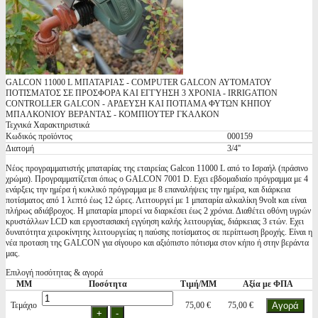
GALCON 11000 L ΜΠΑΤΑΡΙΑΣ - COMPUTER GALCON ΑΥΤΟΜΑΤΟΥ
ΠΟΤΙΣΜΑΤΟΣ ΣΕ ΠΡΟΣΦΟΡΑ ΚΑΙ ΕΓΓΥΗΣΗ 3 ΧΡΟΝΙΑ - IRRIGATION
CONTROLLER GALCON - ΑΡΔΕΥΣΗ ΚΑΙ ΠΟΤΙΑΜΑ ΦΥΤΩΝ ΚΗΠΟΥ
ΜΠΑΛΚΟΝΙΟΥ ΒΕΡΑΝΤΑΣ - ΚΟΜΠΙΟΥΤΕΡ ΓΚΑΛΚΟΝ
Τεχνικά Χαρακτηριστικά
Κωδικός προϊόντος
000159
Διατομή
3/4''
Νέος προγραμματιστής μπαταρίας της εταιρείας Galcon 11000 L από το Ισραήλ (πράσινο
χρώμα). Προγραμματίζεται όπως ο GALCON 7001 D. Εχει εβδομαδιαίο πρόγραμμα με 4
ενάρξεις την ημέρα ή κυκλικό πρόγραμμα με 8 επαναλήψεις την ημέρα, και διάρκεια
ποτίσματος από 1 λεπτό έως 12 ώρες. Λειτουργεί με 1 μπαταρία αλκαλίκη 9volt και είναι
πλήρως αδιάβροχος. Η μπαταρία μπορεί να διαρκέσει έως 2 χρόνια. Διαθέτει οθόνη υγρών
κρυστάλλων LCD και εργοστασιακή εγγύηση καλής λειτουργίας, διάρκειας 3 ετών. Εχει
δυνατότητα χειροκίνητης λειτουργείας η παύσης ποτίσματος σε περίπτωση βροχής. Είναι η
νέα προταση της GALCON για σίγουρο και αξιόπιστο πότισμα στον κήπο ή στην βεράντα
μας.
Επιλογή ποσότητας & αγορά
ΜΜ
Ποσότητα
Τιμή/ΜΜ
Αξία με ΦΠΑ
Τεμάχιο
75,00 €
75,00 €