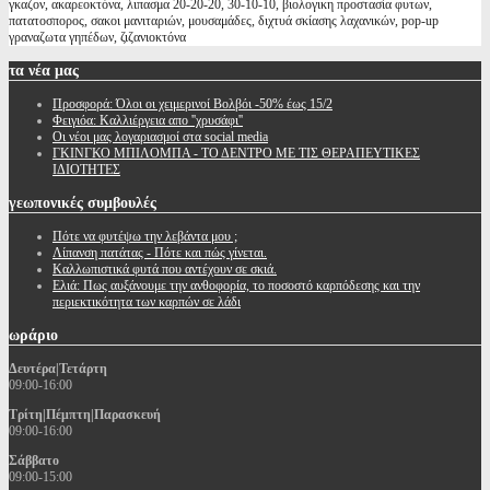
γκαζον, ακαρεοκτόνα, λιπασμα 20-20-20, 30-10-10, βιολογικη προστασία φυτων,
πατατοσπορος, σακοι μανιταριών, μουσαμάδες, διχτυά σκίασης λαχανικών, pop-up
γραναζωτα γηπέδων, ζιζανιοκτόνα
τα
νέα μας
Προσφορά: Όλοι οι χειμερινοί Βολβόι -50% έως 15/2
Φειγιόα: Καλλιέργεια απο ''χρυσάφι''
Oι νέοι μας λογαριασμοί στα social media
ΓΚΙΝΓΚΟ ΜΠΙΛΟΜΠΑ - ΤΟ ΔΕΝΤΡΟ ΜΕ ΤΙΣ ΘΕΡΑΠΕΥΤΙΚΕΣ
ΙΔΙΟΤΗΤΕΣ
γεωπονικές
συμβουλές
Πότε να φυτέψω την λεβάντα μου ;
Λίπανση πατάτας - Πότε και πώς γίνεται.
Καλλωπιστικά φυτά που αντέχουν σε σκιά.
Ελιά: Πως αυξάνουμε την ανθοφορία, το ποσοστό καρπόδεσης και την
περιεκτικότητα των καρπών σε λάδι
ωράριο
Δευτέρα|Τετάρτη
09:00-16:00
Τρίτη|Πέμπτη|Παρασκευή
09:00-16:00
Σάββατο
09:00-15:00