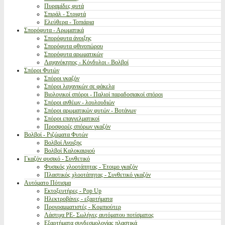
Πυραμίδες φυτά
Σπιράλ - Στριφτά
Ελεύθερα - Τοπιάρια
Σπορόφυτα - Αρωματικά
Σπορόφυτα άνοιξης
Σπορόφυτα φθινοπώρου
Σπορόφυτα αρωματικών
Λαχανόκηπος - Κόνδυλοι - Βολβοί
Σπόροι Φυτών
Σπόροι γκαζόν
Σπόροι λαχανικών σε φάκελα
Βιολογικοί σπόροι - Παλιοί παραδοσιακοί σπόροι
Σπόροι ανθέων - λουλουδιών
Σπόροι αρωματικών φυτών - Βοτάνων
Σπόροι επαγγελματικοί
Προσφορές σπόρων γκαζόν
Βολβοί - Ριζώματα Φυτών
Βολβοί Ανοιξης
Βολβοί Καλοκαιριού
Γκαζόν φυσικό - Συνθετικό
Φυσικός χλοοτάπητας - Έτοιμο γκαζόν
Πλαστικός χλοοτάπητας - Συνθετικό γκαζόν
Αυτόματο Πότισμα
Εκτοξευτήρες - Pop Up
Ηλεκτροβάνες - εξαρτήματα
Προγραμματιστές - Κομπιούτερ
Λάστιχα PE- Σωλήνες αυτόματου ποτίσματος
Εξαρτήματα συνδεσμολογίας πλαστικά