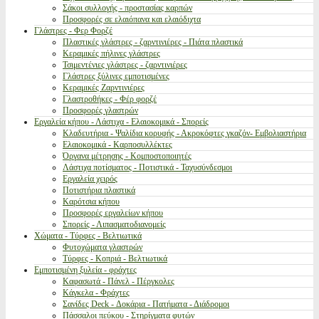
Σάκοι συλλογής - προστασίας καρπών
Προσφορές σε ελαιόπανα και ελαιόδιχτα
Γλάστρες - Φερ Φορζέ
Πλαστικές γλάστρες - ζαρντινιέρες - Πιάτα πλαστικά
Κεραμικές πήλινες γλάστρες
Τσιμεντένιες γλάστρες - ζαρντινιέρες
Γλάστρες ξύλινες εμποτισμένες
Κεραμικές Ζαρντινιέρες
Γλαστροθήκες - Φέρ φορζέ
Προσφορές γλαστρών
Εργαλεία κήπου - Λάστιχα - Ελαιοκομικά - Σπορείς
Κλαδευτήρια - Ψαλίδια κορυφής - Ακροκόφτες γκαζόν- Εμβολιαστήρια
Ελαιοκομικά - Καρποσυλλέκτες
Όργανα μέτρησης - Κομποστοποιητές
Λάστιχα ποτίσματος - Ποτιστικά - Ταχυσύνδεσμοι
Εργαλεία χειρός
Ποτιστήρια πλαστικά
Καρότσια κήπου
Προσφορές εργαλείων κήπου
Σπορείς - Λιπασματοδιανομείς
Χώματα - Τύρφες - Βελτιωτικά
Φυτοχώματα γλαστρών
Τύρφες - Κοπριά - Βελτιωτικά
Εμποτισμένη ξυλεία - φράχτες
Καφασωτά - Πάνελ - Πέργκολες
Κάγκελα - Φράχτες
Σανίδες Deck - Δοκάρια - Πατήματα - Διάδρομοι
Πάσσαλοι πεύκου - Στηρίγματα φυτών