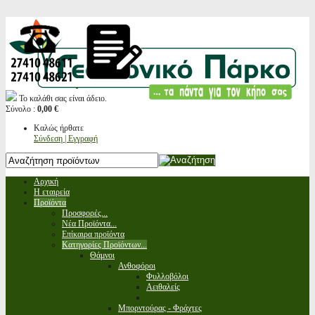
Το καλάθι σας είναι άδειο.
Σύνολο :
0,00 €
Καλώς ήρθατε
Σύνδεση | Εγγραφή
Αρχική
Η εταιρεία
Προϊόντα
Προσφορές...
Νέα Προϊόντα...
Επίκαιρα προϊόντα
Κατηγορίες Προϊόντων...
Θάμνοι
Ανθοφόροι
Φυλλοβόλοι
Αειθαλείς
Μπορντούρας - Φράχτες