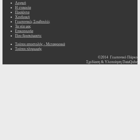
Αρχική
Η εταιρεία
Προϊόντα
Χονδρική
Γεωπονικές Συμβουλές
Τα νέα μας
Επικοινωνία
Που βρισκόμαστε
Τρόποι αποστολής - Μεταφορικά
Τρόποι πληρωμής
©2014 Γεωπονικό Πάρκο
Σχεδίαση & Υλοποίηση DataQube