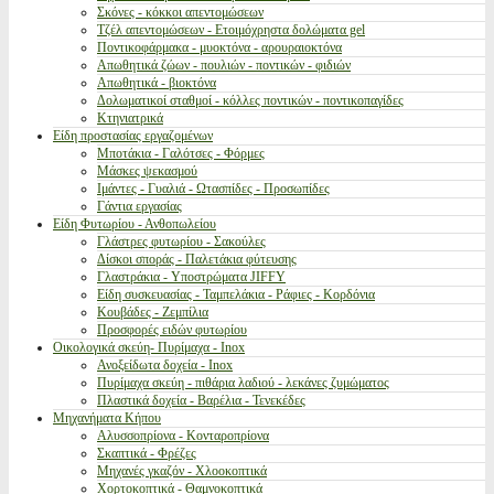
Σκόνες - κόκκοι απεντομώσεων
Τζέλ απεντομώσεων - Ετοιμόχρηστα δολώματα gel
Ποντικοφάρμακα - μυοκτόνα - αρουραιοκτόνα
Απωθητικά ζώων - πουλιών - ποντικών - φιδιών
Απωθητικά - βιοκτόνα
Δολωματικοί σταθμοί - κόλλες ποντικών - ποντικοπαγίδες
Κτηνιατρικά
Είδη προστασίας εργαζομένων
Μποτάκια - Γαλότσες - Φόρμες
Μάσκες ψεκασμού
Ιμάντες - Γυαλιά - Ωτασπίδες - Προσωπίδες
Γάντια εργασίας
Είδη Φυτωρίου - Ανθοπωλείου
Γλάστρες φυτωρίου - Σακούλες
Δίσκοι σποράς - Παλετάκια φύτευσης
Γλαστράκια - Υποστρώματα JIFFY
Είδη συσκευασίας - Ταμπελάκια - Ράφιες - Κορδόνια
Κουβάδες - Ζεμπίλια
Προσφορές ειδών φυτωρίου
Οικολογικά σκεύη- Πυρίμαχα - Inox
Ανοξείδωτα δοχεία - Inox
Πυρίμαχα σκεύη - πιθάρια λαδιού - λεκάνες ζυμώματος
Πλαστικά δοχεία - Βαρέλια - Τενεκέδες
Μηχανήματα Κήπου
Αλυσσοπρίονα - Κονταροπρίονα
Σκαπτικά - Φρέζες
Μηχανές γκαζόν - Χλοοκοπτικά
Χορτοκοπτικά - Θαμνοκοπτικά