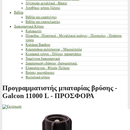
Αξεσουάρ μεταλλικά - Βάσεις
Αποθήκες κήπου ξύλινες
Βιβλία
Βιβλία για ερασιτέχνες
Βιβλία για επαγγελματίες
Διακοσμητικά Κήπου
Καλαμωτές
Πλακίδια - Πλαστικοί - Μεταλλικοί φράχτες - Πέργκολες - Πράσινοι
τοίχοι
Καλάμια Bamboo
Καμπανάκια αυλόπορτας - Μικροέπιπλα
Κεραμικά τοίχου - Πήλινες παραστάσεις
Τσιμέντινα διακοσμητικά
Διαμόρφωση εδάφους -διαχωριστικά.
Ελαφρόπετρα - Φλοιός Πεύκου
Βρύσες ορειχάλκινες
Φωτιστικά κήπου
Προγραμματιστής μπαταρίας βρύσης -
Galcon 11000 L - ΠΡΟΣΦΟΡΑ