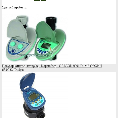
Σχετικά προϊόντα
Προγραμματιστής μπαταρίας - Κομπιούτερ - GALCON 9001 D- ΜΕ ΟΘΟΝΗ
65,00 € / Τεμάχιο