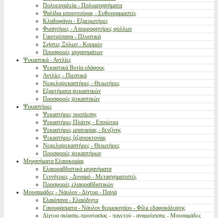
Πολυεργαλεία - Πολυμηχανήματα
Ψαλίδια μπορντούρας - Ευθυγραμμιστές
Κλαδοφάγοι - Εξαερωτήρες
Φυσητήρες - Απορροφητήρες φύλλων
Γαιοτρύπανα - Πλυστικά
Σχίστες Ξύλων - Κορμών
Προσφορές μηχανημάτων
Ψεκαστικά - Αντλίες
Ψεκαστικά Βυτία εδάφους
Αντλίες - Πιεστικά
Νεφελοψεκαστήρες - Θειωτήρες
Εξαρτήματα ψεκαστικών
Προσφορές ψεκαστικών
Ψεκαστήρες
Ψεκαστήρες προπίεσης
Ψεκαστήρες Πλάτης - Επινώτιοι
Ψεκαστήρες μπαταρίας - βενζίνης
Ψεκαστήρες ζιζανιοκτονίας
Νεφελοψεκαστήρες - Θειωτήρες
Προσφορές ψεκαστήρων
Μηχανήματα Ελαιοκομίας
Ελαιοραβδιστικά μηχανήματα
Γεννήτριες - Δυναμό - Μετασχηματιστές
Προσφορές ελαιοραβδιστικών
Μουσαμάδες - Νάυλον - Δίχτυα - Πανιά
Ελαιόπανα - Ελαιόδιχτα
Γαιουφάσματα - Νάυλον θερμοκηπίου - Φίλμ εδαφοκάλυψης
Δίχτυα σκίασης-προστασίας - παγετού - αναρρίχησης - Μουσαμάδες