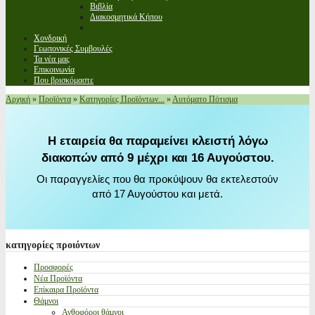
Βιβλία
Διακοσμητικά Κήπου
Χονδρική
Γεωπονικές Συμβουλές
Τα νέα μας
Επικοινωνία
Που βρισκόμαστε
Αρχική
»
Προϊόντα
»
Κατηγορίες Προϊόντων...
»
Αυτόματο Πότισμα
Η εταιρεία θα παραμείνει κλειστή λόγω
διακοπών από 9 μέχρι και 16 Αυγούστου.
Οι παραγγελίες που θα προκύψουν θα εκτελεστούν
από 17 Αυγούστου και μετά.
κατηγορίες
προιόντων
Προσφορές
Νέα Προϊόντα
Επίκαιρα Προϊόντα
Θάμνοι
Ανθοφόροι θάμνοι