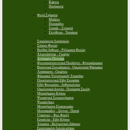
Κάκτοι
Παχύφυτα
Φυτά Σχήματα
Μπάλες
Πυραμίδες
Σπιράλ - Στριφτά
Ελεύθερα - Τοπιάρια
Σπορόφυτα Λαχανικών
Σπόροι Φυτών
Βολβοί Ανθεων - Ριζώματα Φυτών
Χλοοτάπητας - Γκαζόν
Αυτόματο Πότισμα
Φυτοπροστατευτικά Προϊόντα - Φυτοφάρμακα
Βιολογικά Σκευάσματα - Οικολογικά Φάρμακα
Λιπάσματα - Ορμόνες
Φάρμακα Υγειονομικής Σημασίας
Προστατευτικά Είδη Εργασίας
Είδη Φυτωρίου - Ανθοπωλείου
Οικολογικά Δοχεία - Πυρίμαχα Σκεύη
Μηχανήματα Κήπου
Ψεκαστικά Συγκροτήματα
Ψεκαστήρες
Μηχανήματα Ελαιοκομίας
Μουσαμάδες - Δίχτυα - Πανιά
Γλάστρες - Φερ Φορζέ
Εργαλεία - Είδη Κήπου
Χώματα - Βελτιωτικά εδάφους
Εμποτισμένη ξυλεία κήπου