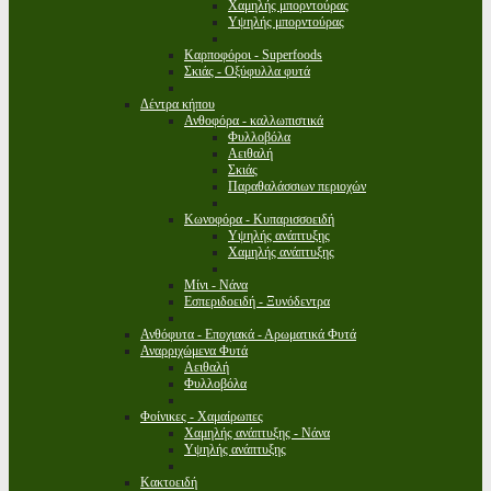
Χαμηλής μπορντούρας
Υψηλής μπορντούρας
Καρποφόροι - Superfoods
Σκιάς - Οξύφυλλα φυτά
Δέντρα κήπου
Ανθοφόρα - καλλωπιστικά
Φυλλοβόλα
Αειθαλή
Σκιάς
Παραθαλάσσιων περιοχών
Κωνοφόρα - Κυπαρισσοειδή
Υψηλής ανάπτυξης
Χαμηλής ανάπτυξης
Μίνι - Νάνα
Εσπεριδοειδή - Ξυνόδεντρα
Ανθόφυτα - Εποχιακά - Αρωματικά Φυτά
Αναρριχώμενα Φυτά
Αειθαλή
Φυλλοβόλα
Φοίνικες - Χαμαίρωπες
Χαμηλής ανάπτυξης - Νάνα
Υψηλής ανάπτυξης
Κακτοειδή