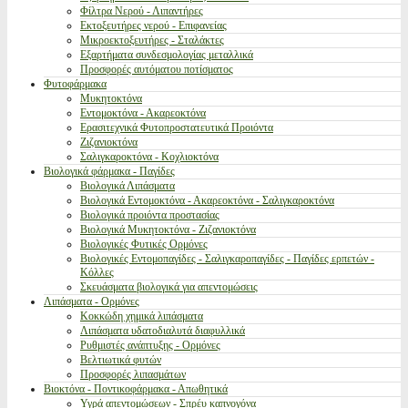
Φίλτρα Νερού - Λιπαντήρες
Εκτοξευτήρες νερού - Επιφανείας
Μικροεκτοξευτήρες - Σταλάκτες
Εξαρτήματα συνδεσμολογίας μεταλλικά
Προσφορές αυτόματου ποτίσματος
Φυτοφάρμακα
Μυκητοκτόνα
Εντομοκτόνα - Ακαρεοκτόνα
Ερασιτεχνικά Φυτοπροστατευτικά Προιόντα
Ζιζανιοκτόνα
Σαλιγκαροκτόνα - Κοχλιοκτόνα
Βιολογικά φάρμακα - Παγίδες
Βιολογικά Λιπάσματα
Βιολογικά Εντομοκτόνα - Ακαρεοκτόνα - Σαλιγκαροκτόνα
Βιολογικά προιόντα προστασίας
Βιολογικά Μυκητοκτόνα - Ζιζανιοκτόνα
Βιολογικές Φυτικές Ορμόνες
Βιολογικές Εντομοπαγίδες - Σαλιγκαροπαγίδες - Παγίδες ερπετών -
Κόλλες
Σκευάσματα βιολογικά για απεντομώσεις
Λιπάσματα - Ορμόνες
Κοκκώδη χημικά λιπάσματα
Λιπάσματα υδατοδιαλυτά διαφυλλικά
Ρυθμιστές ανάπτυξης - Ορμόνες
Βελτιωτικά φυτών
Προσφορές λιπασμάτων
Βιοκτόνα - Ποντικοφάρμακα - Απωθητικά
Υγρά απεντομώσεων - Σπρέυ καπνογόνα