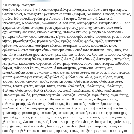
Κομπιούτερ μπαταρίας
Φυτώρια Κορινθίας, Φυτά Καρποφόρα, Δέντρα, Γλάστρες, Αυτόματο πότισμα, Κήπος,
Garden center, Κηποτεχνία Αρχιτεκτονική τοπίου, Θάμνοι, Ανθοφόρα, Γκαζόν, Συνθετικό,
γκαζόν, Βότσαλα,Ελαφρόπετρα, Αρδευση, Γάστρες, Χλοοκοπτικά, Σκαπτικά,
Ψεκαστήρες, Κλαδοφάγοι, Κωνοφόρα, Λιπάσματα, Φυτοφάρμακα, Εσπεριδοειδή, Ξυλεία,
Σχήματα, τοπιάρια, τοπιαρια, φυτά σχήματα, φυτα σχηματα, σχηματοποιημένα φυτά,
σχηματοποιημενα φυτα, φυτώρια αττικής, φυτωρια αττικης, φυτωρια πελοπονησσου,
φυτωρια πελοπονησσου, κατασκευές κήπων, προσφορές φυτών, προσφορες φυτων, φυτά
κήπου, μηχανές γκαζόν, μηχανες γκαζον, φρέζες, φρεζες, φρέζα, φρεζα, ψεκαστικά,
αρδευτικά, αρδευτικα, αυτόματο πότισμα, αυτοματο ποτισμα, αρδευτικά δίκτυα,
αρδευτικα δικτυα, πότισμα κήπου, ποτισμα κηπου, αυτόματα ποτιστικά, μπέκ, μπεκ, ποπ
απ, πόπ άπ, εκτοξευτήρες, εκτοξευτηρες, λάστιχα ποτίσματος, λαστιχα ποτισματος, κέντρα
κήπου, εμποτισμένη ξυλεία, εμποτισμενη ξυλεια, ξυλεία κήπου, ξυλεια κηπου, πέργκολες,
περγκολες, καφασωτά, καφασωτα, θάμνοι μπορντούρας, θαμνοι μπορντουρας, ανθοφόροι
θάμνοι, ανθοφοροι θαμνοι, γεωπονικά καταστήματα, γεωπονικα καταστηματα,
εγκυκλοπαίδεια φυτών, εγκυκλοπαιδεια φυτών, φωτο φυτων, φωτό φυτών, φωτογραφίες
φυτών, φωτογραφιες φυτων, οξύφυλλα, οξυφυλλα φυτα, χώμα, χωμα, τύρφη, τυρφη,
χούμος, χουμος, οργανική ουσία, οργανικη ουσια, κλαδεμένα φυτά, κλαδεμενα φυτα,
τσάπα, τσαπα, φτυάρι, φτυαρι, τσάπα, τσαπα, κλαδευτήρι, κλαδευτήρια, κλαδευτηρι,
ψαλίδια κλαδέματος, ψαλίδι κλαδέματος, ψαλιδι κλαδεματος, ψαλιδια κλαδεματος,
μπορντουροψάλιδα, μπορντουροψαλιδο, μεσηνέζα, μεσηνεζα, ακροκόπτης, ακροκόπτης,
τρίμερ, τριμερ, τρίμμερ, τριμμερ, θαμνοκοπτικό, θαμνοκοπτικο, ευθυγραμμιστης,
ευθυγραμμιστής, κλαδοφάγος, κλαδοφαγος, θρυμματιστής κλαδιών, θρυμματιστης
κλαδιων, ψεκαστικά συγκροτήματα, ψεκαστικα συγκροτηματα, ψεκαστικά, ψεκαστικα,
ψεκαστήρες, ψεκαστηρες, ψεκαστήρι, ψεκαστηρι, ψεκαστήρες προπίεσης, ψεκαστηρες
προπιεσης, έτοιμος χλοοτάπητας, ετοιμος χλοοταπητας, έτοιμο γκαζόν, ετοιμο γκαζον,
χλοοτάπητας, χλοοταπητας, sod, lawn, e shop, e garden shop, e shop garden, garden shop,
shop garden, free shop garden, free shop, e free shop, βιολογικη ντοματα, βιολογικα
σπορόφυτα, βελτιωτικα σκευασματα, ορμονες φυτων, εκτοξευτηρες τσαφ-τσαφ, μειγμα