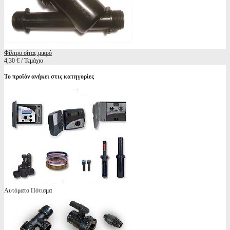
Φίλτρο σίτας μικρό
4,30 € / Τεμάχιο
Το προϊόν ανήκει στις κατηγορίες
Αυτόματο Πότισμα