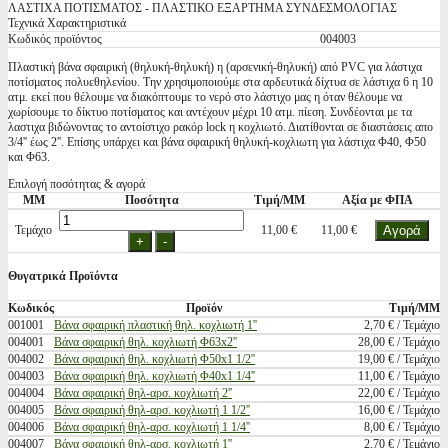
ΛΑΣΤΙΧΑ ΠΟΤΙΣΜΑΤΟΣ - ΠΛΑΣΤΙΚΟ ΕΞΑΡΤΗΜΑ ΣΥΝΔΕΣΜΟΛΟΓΙΑΣ
Τεχνικά Χαρακτηριστικά
Κωδικός προϊόντος
004003
Πλαστική βάνα σφαιρική (θηλυκή-θηλυκή) η (αρσενική-θηλυκή) από PVC για λάστιχα
ποτίσματος πολυεθηλενίου. Την χρησιμοποιούμε στα αρδευτικά δίχτυα σε λάστιχα 6 η 10
ατμ. εκεί που θέλουμε να διακόπτουμε το νερό στο λάστιχο μας η όταν θέλουμε να
χωρίσουμε το δίκτυο ποτίσματος και αντέχουν μέχρι 10 ατμ. πίεση. Συνδέονται με τα
λαστιχα βιδώνοντας το αντοίστιχο ρακόρ lock η κοχλιωτό. Διατίθονται σε διαστάσεις απο
3/4'' έως 2''. Επίσης υπάρχει και βάνα σφαιρική θηλυκή-κοχλιωτη για λάστιχα Φ40, Φ50
και Φ63.
Επιλογή ποσότητας & αγορά
ΜΜ
Ποσότητα
Τιμή/ΜΜ
Αξία με ΦΠΑ
Τεμάχιο
11,00 €
11,00 €
Θυγατρικά Προϊόντα
Κωδικός
Προϊόν
Τιμή/ΜΜ
001001
Βάνα σφαιρική πλαστική θηλ. κοχλιωτή 1''
2,70 € / Τεμάχιο
004001
Βάνα σφαιρική θηλ. κοχλιωτή Φ63x2''
28,00 € / Τεμάχιο
004002
Βάνα σφαιρική θηλ. κοχλιωτή Φ50x1 1/2''
19,00 € / Τεμάχιο
004003
Βάνα σφαιρική θηλ. κοχλιωτή Φ40x1 1/4''
11,00 € / Τεμάχιο
004004
Βάνα σφαιρική θηλ-αρσ. κοχλιωτή 2''
22,00 € / Τεμάχιο
004005
Βάνα σφαιρική θηλ-αρσ. κοχλιωτή 1 1/2''
16,00 € / Τεμάχιο
004006
Βάνα σφαιρική θηλ-αρσ. κοχλιωτή 1 1/4''
8,00 € / Τεμάχιο
004007
Βάνα σφαιρική θηλ-αρσ. κοχλιωτή 1''
2,70 € / Τεμάχιο