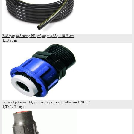
Σωλήνας άρδευσης ΡΕ μαύρος τυφλός Φ40 /6 atm
1,10 € / m
Ρακόρ Αρσενικό - Εξαρτήματα φρεατίου | Collecteur H/B - 1''
1,50 € / Τεμάχιο