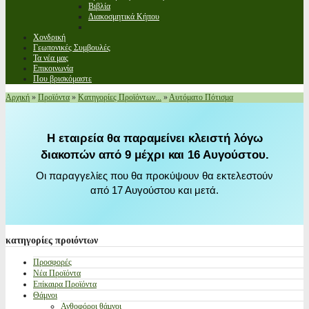
Βιβλία
Διακοσμητικά Κήπου
Χονδρική
Γεωπονικές Συμβουλές
Τα νέα μας
Επικοινωνία
Που βρισκόμαστε
Αρχική
»
Προϊόντα
»
Κατηγορίες Προϊόντων...
»
Αυτόματο Πότισμα
Η εταιρεία θα παραμείνει κλειστή λόγω
διακοπών από 9 μέχρι και 16 Αυγούστου.
Οι παραγγελίες που θα προκύψουν θα εκτελεστούν
από 17 Αυγούστου και μετά.
κατηγορίες
προιόντων
Προσφορές
Νέα Προϊόντα
Επίκαιρα Προϊόντα
Θάμνοι
Ανθοφόροι θάμνοι