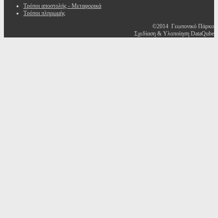
Τρόποι αποστολής - Μεταφορικά
Τρόποι πληρωμής
©2014 Γεωπονικό Πάρκο
Σχεδίαση & Υλοποίηση DataQube