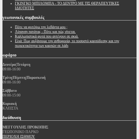
ΓΚΙΝΓΚΟ ΜΠΙΛΟΜΠΑ - ΤΟ ΔΕΝΤΡΟ ΜΕ ΤΙΣ ΘΕΡΑΠΕΥΤΙΚΕΣ
ΙΔΙΟΤΗΤΕΣ
γεωπονικές
συμβουλές
Πότε να φυτέψω την λεβάντα μου ;
Λίπανση πατάτας - Πότε και πώς γίνεται.
Καλλωπιστικά φυτά που αντέχουν σε σκιά.
Ελιά: Πως αυξάνουμε την ανθοφορία, το ποσοστό καρπόδεσης και την
περιεκτικότητα των καρπών σε λάδι
ωράριο
Δευτέρα|Τετάρτη
09:00-16:00
Τρίτη|Πέμπτη|Παρασκευή
09:00-16:00
Σάββατο
09:00-15:00
Κυριακή
ΚΛΕΙΣΤΑ
διεύθυνση
ΜΕΓΓΟΥΛΗΣ ΠΡΟΚΟΠΗΣ
ΓΕΩΠΟΝΙΚΟ ΠΑΡΚΟ
ΠΕΡΙΟΧΗ ΙΣΘΜΟΥ