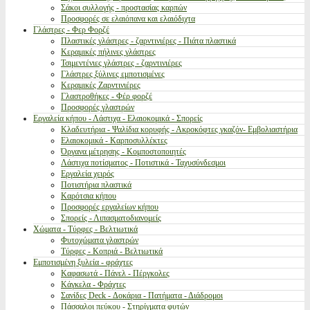
Σάκοι συλλογής - προστασίας καρπών
Προσφορές σε ελαιόπανα και ελαιόδιχτα
Γλάστρες - Φερ Φορζέ
Πλαστικές γλάστρες - ζαρντινιέρες - Πιάτα πλαστικά
Κεραμικές πήλινες γλάστρες
Τσιμεντένιες γλάστρες - ζαρντινιέρες
Γλάστρες ξύλινες εμποτισμένες
Κεραμικές Ζαρντινιέρες
Γλαστροθήκες - Φέρ φορζέ
Προσφορές γλαστρών
Εργαλεία κήπου - Λάστιχα - Ελαιοκομικά - Σπορείς
Κλαδευτήρια - Ψαλίδια κορυφής - Ακροκόφτες γκαζόν- Εμβολιαστήρια
Ελαιοκομικά - Καρποσυλλέκτες
Όργανα μέτρησης - Κομποστοποιητές
Λάστιχα ποτίσματος - Ποτιστικά - Ταχυσύνδεσμοι
Εργαλεία χειρός
Ποτιστήρια πλαστικά
Καρότσια κήπου
Προσφορές εργαλείων κήπου
Σπορείς - Λιπασματοδιανομείς
Χώματα - Τύρφες - Βελτιωτικά
Φυτοχώματα γλαστρών
Τύρφες - Κοπριά - Βελτιωτικά
Εμποτισμένη ξυλεία - φράχτες
Καφασωτά - Πάνελ - Πέργκολες
Κάγκελα - Φράχτες
Σανίδες Deck - Δοκάρια - Πατήματα - Διάδρομοι
Πάσσαλοι πεύκου - Στηρίγματα φυτών