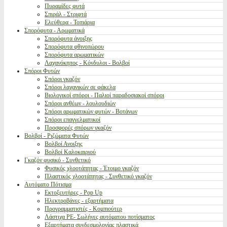
Πυραμίδες φυτά
Σπιράλ - Στριφτά
Ελεύθερα - Τοπιάρια
Σπορόφυτα - Αρωματικά
Σπορόφυτα άνοιξης
Σπορόφυτα φθινοπώρου
Σπορόφυτα αρωματικών
Λαχανόκηπος - Κόνδυλοι - Βολβοί
Σπόροι Φυτών
Σπόροι γκαζόν
Σπόροι λαχανικών σε φάκελα
Βιολογικοί σπόροι - Παλιοί παραδοσιακοί σπόροι
Σπόροι ανθέων - λουλουδιών
Σπόροι αρωματικών φυτών - Βοτάνων
Σπόροι επαγγελματικοί
Προσφορές σπόρων γκαζόν
Βολβοί - Ριζώματα Φυτών
Βολβοί Ανοιξης
Βολβοί Καλοκαιριού
Γκαζόν φυσικό - Συνθετικό
Φυσικός χλοοτάπητας - Έτοιμο γκαζόν
Πλαστικός χλοοτάπητας - Συνθετικό γκαζόν
Αυτόματο Πότισμα
Εκτοξευτήρες - Pop Up
Ηλεκτροβάνες - εξαρτήματα
Προγραμματιστές - Κομπιούτερ
Λάστιχα PE- Σωλήνες αυτόματου ποτίσματος
Εξαρτήματα συνδεσμολογίας πλαστικά