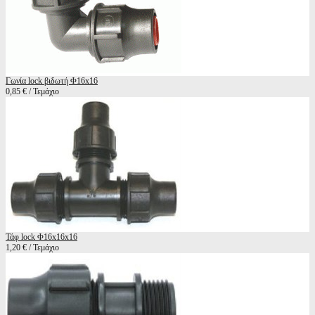
Γωνία lock βιδωτή Φ16x16
0,85 € / Τεμάχιο
Τάφ lock Φ16x16x16
1,20 € / Τεμάχιο