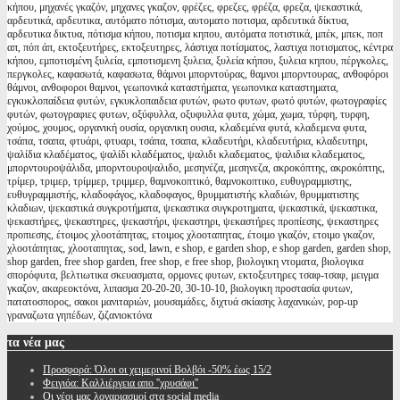
κήπου, μηχανές γκαζόν, μηχανες γκαζον, φρέζες, φρεζες, φρέζα, φρεζα, ψεκαστικά,
αρδευτικά, αρδευτικα, αυτόματο πότισμα, αυτοματο ποτισμα, αρδευτικά δίκτυα,
αρδευτικα δικτυα, πότισμα κήπου, ποτισμα κηπου, αυτόματα ποτιστικά, μπέκ, μπεκ, ποπ
απ, πόπ άπ, εκτοξευτήρες, εκτοξευτηρες, λάστιχα ποτίσματος, λαστιχα ποτισματος, κέντρα
κήπου, εμποτισμένη ξυλεία, εμποτισμενη ξυλεια, ξυλεία κήπου, ξυλεια κηπου, πέργκολες,
περγκολες, καφασωτά, καφασωτα, θάμνοι μπορντούρας, θαμνοι μπορντουρας, ανθοφόροι
θάμνοι, ανθοφοροι θαμνοι, γεωπονικά καταστήματα, γεωπονικα καταστηματα,
εγκυκλοπαίδεια φυτών, εγκυκλοπαιδεια φυτών, φωτο φυτων, φωτό φυτών, φωτογραφίες
φυτών, φωτογραφιες φυτων, οξύφυλλα, οξυφυλλα φυτα, χώμα, χωμα, τύρφη, τυρφη,
χούμος, χουμος, οργανική ουσία, οργανικη ουσια, κλαδεμένα φυτά, κλαδεμενα φυτα,
τσάπα, τσαπα, φτυάρι, φτυαρι, τσάπα, τσαπα, κλαδευτήρι, κλαδευτήρια, κλαδευτηρι,
ψαλίδια κλαδέματος, ψαλίδι κλαδέματος, ψαλιδι κλαδεματος, ψαλιδια κλαδεματος,
μπορντουροψάλιδα, μπορντουροψαλιδο, μεσηνέζα, μεσηνεζα, ακροκόπτης, ακροκόπτης,
τρίμερ, τριμερ, τρίμμερ, τριμμερ, θαμνοκοπτικό, θαμνοκοπτικο, ευθυγραμμιστης,
ευθυγραμμιστής, κλαδοφάγος, κλαδοφαγος, θρυμματιστής κλαδιών, θρυμματιστης
κλαδιων, ψεκαστικά συγκροτήματα, ψεκαστικα συγκροτηματα, ψεκαστικά, ψεκαστικα,
ψεκαστήρες, ψεκαστηρες, ψεκαστήρι, ψεκαστηρι, ψεκαστήρες προπίεσης, ψεκαστηρες
προπιεσης, έτοιμος χλοοτάπητας, ετοιμος χλοοταπητας, έτοιμο γκαζόν, ετοιμο γκαζον,
χλοοτάπητας, χλοοταπητας, sod, lawn, e shop, e garden shop, e shop garden, garden shop,
shop garden, free shop garden, free shop, e free shop, βιολογικη ντοματα, βιολογικα
σπορόφυτα, βελτιωτικα σκευασματα, ορμονες φυτων, εκτοξευτηρες τσαφ-τσαφ, μειγμα
γκαζον, ακαρεοκτόνα, λιπασμα 20-20-20, 30-10-10, βιολογικη προστασία φυτων,
πατατοσπορος, σακοι μανιταριών, μουσαμάδες, διχτυά σκίασης λαχανικών, pop-up
γραναζωτα γηπέδων, ζιζανιοκτόνα
τα
νέα μας
Προσφορά: Όλοι οι χειμερινοί Βολβόι -50% έως 15/2
Φειγιόα: Καλλιέργεια απο ''χρυσάφι''
Oι νέοι μας λογαριασμοί στα social media