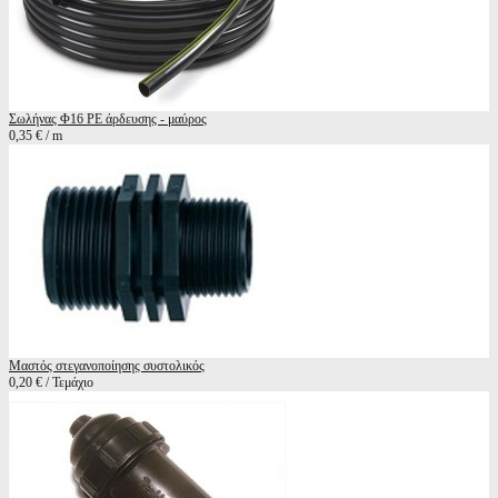
Σωλήνας Φ16 ΡΕ άρδευσης - μαύρος
0,35 € / m
Μαστός στεγανοποίησης συστολικός
0,20 € / Τεμάχιο