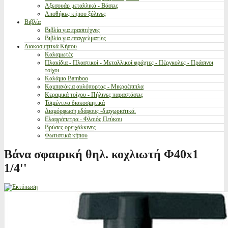
Αξεσουάρ μεταλλικά - Βάσεις
Αποθήκες κήπου ξύλινες
Βιβλία
Βιβλία για ερασιτέχνες
Βιβλία για επαγγελματίες
Διακοσμητικά Κήπου
Καλαμωτές
Πλακίδια - Πλαστικοί - Μεταλλικοί φράχτες - Πέργκολες - Πράσινοι
τοίχοι
Καλάμια Bamboo
Καμπανάκια αυλόπορτας - Μικροέπιπλα
Κεραμικά τοίχου - Πήλινες παραστάσεις
Τσιμέντινα διακοσμητικά
Διαμόρφωση εδάφους -διαχωριστικά.
Ελαφρόπετρα - Φλοιός Πεύκου
Βρύσες ορειχάλκινες
Φωτιστικά κήπου
Βάνα σφαιρική θηλ. κοχλιωτή Φ40x1
1/4''