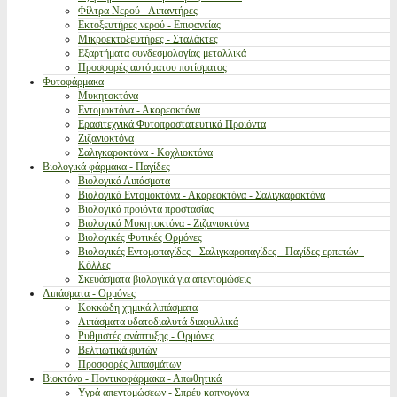
Φίλτρα Νερού - Λιπαντήρες
Εκτοξευτήρες νερού - Επιφανείας
Μικροεκτοξευτήρες - Σταλάκτες
Εξαρτήματα συνδεσμολογίας μεταλλικά
Προσφορές αυτόματου ποτίσματος
Φυτοφάρμακα
Μυκητοκτόνα
Εντομοκτόνα - Ακαρεοκτόνα
Ερασιτεχνικά Φυτοπροστατευτικά Προιόντα
Ζιζανιοκτόνα
Σαλιγκαροκτόνα - Κοχλιοκτόνα
Βιολογικά φάρμακα - Παγίδες
Βιολογικά Λιπάσματα
Βιολογικά Εντομοκτόνα - Ακαρεοκτόνα - Σαλιγκαροκτόνα
Βιολογικά προιόντα προστασίας
Βιολογικά Μυκητοκτόνα - Ζιζανιοκτόνα
Βιολογικές Φυτικές Ορμόνες
Βιολογικές Εντομοπαγίδες - Σαλιγκαροπαγίδες - Παγίδες ερπετών -
Κόλλες
Σκευάσματα βιολογικά για απεντομώσεις
Λιπάσματα - Ορμόνες
Κοκκώδη χημικά λιπάσματα
Λιπάσματα υδατοδιαλυτά διαφυλλικά
Ρυθμιστές ανάπτυξης - Ορμόνες
Βελτιωτικά φυτών
Προσφορές λιπασμάτων
Βιοκτόνα - Ποντικοφάρμακα - Απωθητικά
Υγρά απεντομώσεων - Σπρέυ καπνογόνα