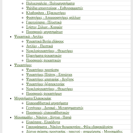
Πολυεργαλεία - Πολυμηχανήματα
Ψαλίδια μπορντούρας - Ευθυγραμμιστές
Κλαδοφάγοι - Εξαερωτήρες
Φυσητήρες - Απορροφητήρες φύλλων
Γαιοτρύπανα - Πλυστικά
Σχίστες Ξύλων - Κορμών
Προσφορές μηχανημάτων
Ψεκαστικά - Αντλίες
Ψεκαστικά Βυτία εδάφους
Αντλίες - Πιεστικά
Νεφελοψεκαστήρες - Θειωτήρες
Εξαρτήματα ψεκαστικών
Προσφορές ψεκαστικών
Ψεκαστήρες
Ψεκαστήρες προπίεσης
Ψεκαστήρες Πλάτης - Επινώτιοι
Ψεκαστήρες μπαταρίας - βενζίνης
Ψεκαστήρες ζιζανιοκτονίας
Νεφελοψεκαστήρες - Θειωτήρες
Προσφορές ψεκαστήρων
Μηχανήματα Ελαιοκομίας
Ελαιοραβδιστικά μηχανήματα
Γεννήτριες - Δυναμό - Μετασχηματιστές
Προσφορές ελαιοραβδιστικών
Μουσαμάδες - Νάυλον - Δίχτυα - Πανιά
Ελαιόπανα - Ελαιόδιχτα
Γαιουφάσματα - Νάυλον θερμοκηπίου - Φίλμ εδαφοκάλυψης
Δίχτυα σκίασης-προστασίας - παγετού - αναρρίχησης - Μουσαμάδες