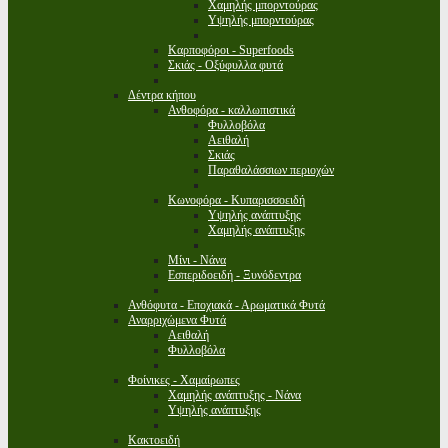
Χαμηλής μπορντούρας
Υψηλής μπορντούρας
Καρποφόροι - Superfoods
Σκιάς - Οξύφυλλα φυτά
Δέντρα κήπου
Ανθοφόρα - καλλωπιστικά
Φυλλοβόλα
Αειθαλή
Σκιάς
Παραθαλάσσιων περιοχών
Κωνοφόρα - Κυπαρισσοειδή
Υψηλής ανάπτυξης
Χαμηλής ανάπτυξης
Μίνι - Νάνα
Εσπεριδοειδή - Ξυνόδεντρα
Ανθόφυτα - Εποχιακά - Αρωματικά Φυτά
Αναρριχώμενα Φυτά
Αειθαλή
Φυλλοβόλα
Φοίνικες - Χαμαίρωπες
Χαμηλής ανάπτυξης - Νάνα
Υψηλής ανάπτυξης
Κακτοειδή