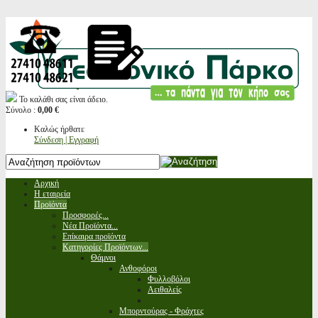
Το καλάθι σας είναι άδειο.
Σύνολο :
0,00 €
Καλώς ήρθατε
Σύνδεση | Εγγραφή
Αρχική
Η εταιρεία
Προϊόντα
Προσφορές...
Νέα Προϊόντα...
Επίκαιρα προϊόντα
Κατηγορίες Προϊόντων...
Θάμνοι
Ανθοφόροι
Φυλλοβόλοι
Αειθαλείς
Μπορντούρας - Φράχτες