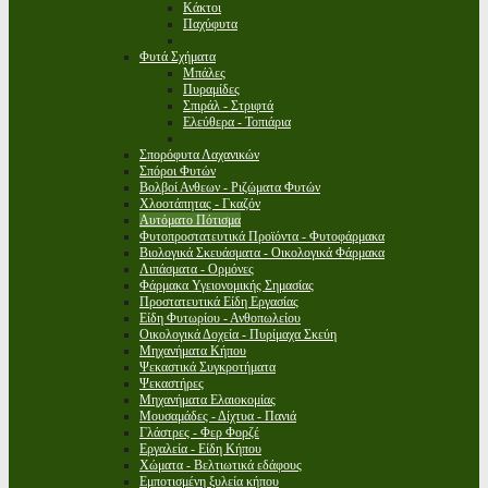
Κάκτοι
Παχύφυτα
Φυτά Σχήματα
Μπάλες
Πυραμίδες
Σπιράλ - Στριφτά
Ελεύθερα - Τοπιάρια
Σπορόφυτα Λαχανικών
Σπόροι Φυτών
Βολβοί Ανθεων - Ριζώματα Φυτών
Χλοοτάπητας - Γκαζόν
Αυτόματο Πότισμα
Φυτοπροστατευτικά Προϊόντα - Φυτοφάρμακα
Βιολογικά Σκευάσματα - Οικολογικά Φάρμακα
Λιπάσματα - Ορμόνες
Φάρμακα Υγειονομικής Σημασίας
Προστατευτικά Είδη Εργασίας
Είδη Φυτωρίου - Ανθοπωλείου
Οικολογικά Δοχεία - Πυρίμαχα Σκεύη
Μηχανήματα Κήπου
Ψεκαστικά Συγκροτήματα
Ψεκαστήρες
Μηχανήματα Ελαιοκομίας
Μουσαμάδες - Δίχτυα - Πανιά
Γλάστρες - Φερ Φορζέ
Εργαλεία - Είδη Κήπου
Χώματα - Βελτιωτικά εδάφους
Εμποτισμένη ξυλεία κήπου