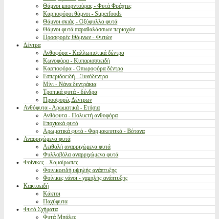
Θάμνοι μπορντούρας - Φυτά Φράχτες
Καρποφόροι θάμνοι - Superfoods
Θάμνοι σκιάς - Οξύφυλλα φυτά
Θάμνοι φυτά παραθαλάσσιων περιοχών
Προσφορές Θάμνων - Φυτών
Δέντρα
Ανθοφόρα - Καλλωπιστικά δέντρα
Κωνοφόρα - Κυπαρισσοειδή
Καρποφόρα - Οπωροφόρα δέντρα
Εσπεριδοειδή - Ξυνόδεντρα
Μίνι - Νάνα δεντράκια
Τροπικά φυτά - δένδρα
Προσφορές Δέντρων
Ανθόφυτα - Αρωματικά - Ετήσια
Ανθόφυτα - Πολυετή ανθοφόρα
Εποχιακά φυτά
Αρωματικά φυτά - Φαρμακευτικά - Βότανα
Αναρριχώμενα φυτά
Αειθαλή αναρριχώμενα φυτά
Φυλλοβόλα αναρριχώμενα φυτά
Φοίνικες - Χαμαίρωπες
Φοινικοειδή υψηλής ανάπτυξης
Φοίνικες νάνοι - χαμηλής ανάπτυξης
Κακτοειδή
Κάκτοι
Παχύφυτα
Φυτά Σχήματα
Φυτά Μπάλες