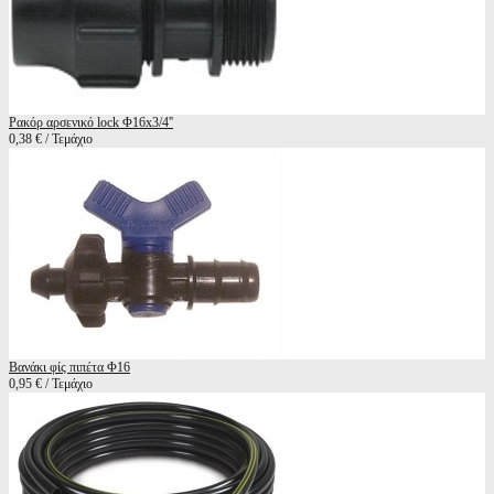
Ρακόρ αρσενικό lock Φ16x3/4''
0,38 € / Τεμάχιο
Βανάκι φίς πιπέτα Φ16
0,95 € / Τεμάχιο