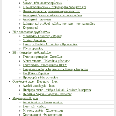
Σκόνες - κόκκοι απεντομώσεων
Τζέλ απεντομώσεων - Ετοιμόχρηστα δολώματα gel
Ποντικοφάρμακα - μυοκτόνα - αρουραιοκτόνα
Απωθητικά ζώων - πουλιών - ποντικών - φιδιών
Απωθητικά - βιοκτόνα
Δολωματικοί σταθμοί - κόλλες ποντικών - ποντικοπαγίδες
Κτηνιατρικά
Είδη προστασίας εργαζομένων
Μποτάκια - Γαλότσες - Φόρμες
Μάσκες ψεκασμού
Ιμάντες - Γυαλιά - Ωτασπίδες - Προσωπίδες
Γάντια εργασίας
Είδη Φυτωρίου - Ανθοπωλείου
Γλάστρες φυτωρίου - Σακούλες
Δίσκοι σποράς - Παλετάκια φύτευσης
Γλαστράκια - Υποστρώματα JIFFY
Είδη συσκευασίας - Ταμπελάκια - Ράφιες - Κορδόνια
Κουβάδες - Ζεμπίλια
Προσφορές ειδών φυτωρίου
Οικολογικά σκεύη- Πυρίμαχα - Inox
Ανοξείδωτα δοχεία - Inox
Πυρίμαχα σκεύη - πιθάρια λαδιού - λεκάνες ζυμώματος
Πλαστικά δοχεία - Βαρέλια - Τενεκέδες
Μηχανήματα Κήπου
Αλυσσοπρίονα - Κονταροπρίονα
Σκαπτικά - Φρέζες
Μηχανές γκαζόν - Χλοοκοπτικά
Χορτοκοπτικά - Θαμνοκοπτικά