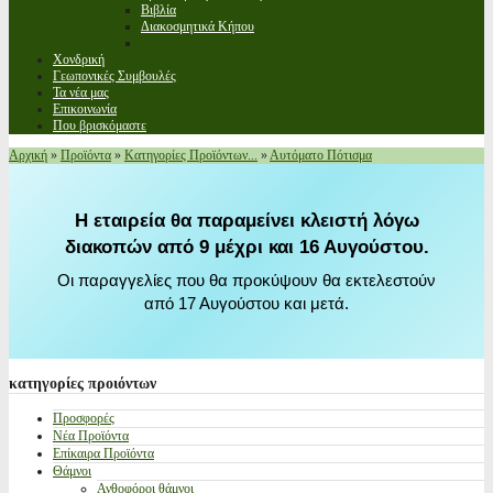
Βιβλία
Διακοσμητικά Κήπου
Χονδρική
Γεωπονικές Συμβουλές
Τα νέα μας
Επικοινωνία
Που βρισκόμαστε
Αρχική
»
Προϊόντα
»
Κατηγορίες Προϊόντων...
»
Αυτόματο Πότισμα
Η εταιρεία θα παραμείνει κλειστή λόγω
διακοπών από 9 μέχρι και 16 Αυγούστου.
Οι παραγγελίες που θα προκύψουν θα εκτελεστούν
από 17 Αυγούστου και μετά.
κατηγορίες
προιόντων
Προσφορές
Νέα Προϊόντα
Επίκαιρα Προϊόντα
Θάμνοι
Ανθοφόροι θάμνοι