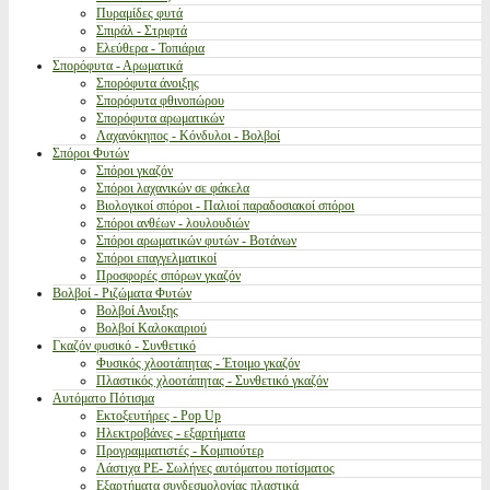
Πυραμίδες φυτά
Σπιράλ - Στριφτά
Ελεύθερα - Τοπιάρια
Σπορόφυτα - Αρωματικά
Σπορόφυτα άνοιξης
Σπορόφυτα φθινοπώρου
Σπορόφυτα αρωματικών
Λαχανόκηπος - Κόνδυλοι - Βολβοί
Σπόροι Φυτών
Σπόροι γκαζόν
Σπόροι λαχανικών σε φάκελα
Βιολογικοί σπόροι - Παλιοί παραδοσιακοί σπόροι
Σπόροι ανθέων - λουλουδιών
Σπόροι αρωματικών φυτών - Βοτάνων
Σπόροι επαγγελματικοί
Προσφορές σπόρων γκαζόν
Βολβοί - Ριζώματα Φυτών
Βολβοί Ανοιξης
Βολβοί Καλοκαιριού
Γκαζόν φυσικό - Συνθετικό
Φυσικός χλοοτάπητας - Έτοιμο γκαζόν
Πλαστικός χλοοτάπητας - Συνθετικό γκαζόν
Αυτόματο Πότισμα
Εκτοξευτήρες - Pop Up
Ηλεκτροβάνες - εξαρτήματα
Προγραμματιστές - Κομπιούτερ
Λάστιχα PE- Σωλήνες αυτόματου ποτίσματος
Εξαρτήματα συνδεσμολογίας πλαστικά