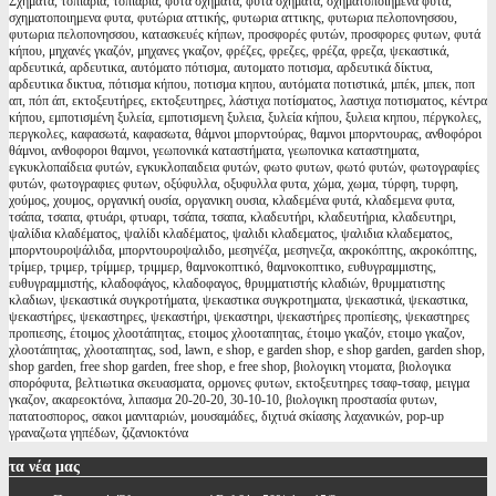
Σχήματα, τοπιάρια, τοπιαρια, φυτά σχήματα, φυτα σχηματα, σχηματοποιημένα φυτά,
σχηματοποιημενα φυτα, φυτώρια αττικής, φυτωρια αττικης, φυτωρια πελοπονησσου,
φυτωρια πελοπονησσου, κατασκευές κήπων, προσφορές φυτών, προσφορες φυτων, φυτά
κήπου, μηχανές γκαζόν, μηχανες γκαζον, φρέζες, φρεζες, φρέζα, φρεζα, ψεκαστικά,
αρδευτικά, αρδευτικα, αυτόματο πότισμα, αυτοματο ποτισμα, αρδευτικά δίκτυα,
αρδευτικα δικτυα, πότισμα κήπου, ποτισμα κηπου, αυτόματα ποτιστικά, μπέκ, μπεκ, ποπ
απ, πόπ άπ, εκτοξευτήρες, εκτοξευτηρες, λάστιχα ποτίσματος, λαστιχα ποτισματος, κέντρα
κήπου, εμποτισμένη ξυλεία, εμποτισμενη ξυλεια, ξυλεία κήπου, ξυλεια κηπου, πέργκολες,
περγκολες, καφασωτά, καφασωτα, θάμνοι μπορντούρας, θαμνοι μπορντουρας, ανθοφόροι
θάμνοι, ανθοφοροι θαμνοι, γεωπονικά καταστήματα, γεωπονικα καταστηματα,
εγκυκλοπαίδεια φυτών, εγκυκλοπαιδεια φυτών, φωτο φυτων, φωτό φυτών, φωτογραφίες
φυτών, φωτογραφιες φυτων, οξύφυλλα, οξυφυλλα φυτα, χώμα, χωμα, τύρφη, τυρφη,
χούμος, χουμος, οργανική ουσία, οργανικη ουσια, κλαδεμένα φυτά, κλαδεμενα φυτα,
τσάπα, τσαπα, φτυάρι, φτυαρι, τσάπα, τσαπα, κλαδευτήρι, κλαδευτήρια, κλαδευτηρι,
ψαλίδια κλαδέματος, ψαλίδι κλαδέματος, ψαλιδι κλαδεματος, ψαλιδια κλαδεματος,
μπορντουροψάλιδα, μπορντουροψαλιδο, μεσηνέζα, μεσηνεζα, ακροκόπτης, ακροκόπτης,
τρίμερ, τριμερ, τρίμμερ, τριμμερ, θαμνοκοπτικό, θαμνοκοπτικο, ευθυγραμμιστης,
ευθυγραμμιστής, κλαδοφάγος, κλαδοφαγος, θρυμματιστής κλαδιών, θρυμματιστης
κλαδιων, ψεκαστικά συγκροτήματα, ψεκαστικα συγκροτηματα, ψεκαστικά, ψεκαστικα,
ψεκαστήρες, ψεκαστηρες, ψεκαστήρι, ψεκαστηρι, ψεκαστήρες προπίεσης, ψεκαστηρες
προπιεσης, έτοιμος χλοοτάπητας, ετοιμος χλοοταπητας, έτοιμο γκαζόν, ετοιμο γκαζον,
χλοοτάπητας, χλοοταπητας, sod, lawn, e shop, e garden shop, e shop garden, garden shop,
shop garden, free shop garden, free shop, e free shop, βιολογικη ντοματα, βιολογικα
σπορόφυτα, βελτιωτικα σκευασματα, ορμονες φυτων, εκτοξευτηρες τσαφ-τσαφ, μειγμα
γκαζον, ακαρεοκτόνα, λιπασμα 20-20-20, 30-10-10, βιολογικη προστασία φυτων,
πατατοσπορος, σακοι μανιταριών, μουσαμάδες, διχτυά σκίασης λαχανικών, pop-up
γραναζωτα γηπέδων, ζιζανιοκτόνα
τα
νέα μας