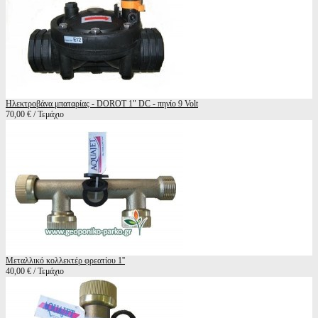
Ηλεκτροβάνα μπαταρίας - DOROT 1" DC - πηνίο 9 Volt
70,00 € / Τεμάχιο
Μεταλλικό κολλεκτέρ φρεατίου 1''
40,00 € / Τεμάχιο