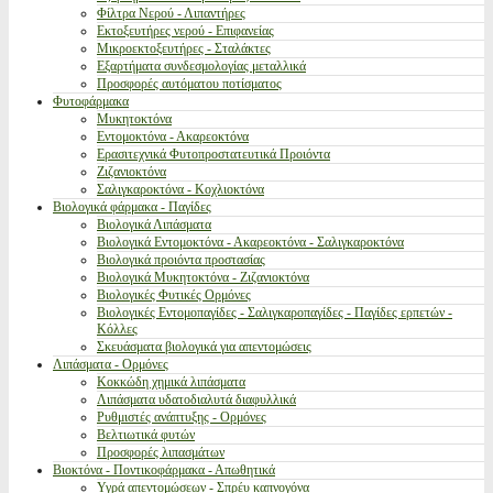
Φίλτρα Νερού - Λιπαντήρες
Εκτοξευτήρες νερού - Επιφανείας
Μικροεκτοξευτήρες - Σταλάκτες
Εξαρτήματα συνδεσμολογίας μεταλλικά
Προσφορές αυτόματου ποτίσματος
Φυτοφάρμακα
Μυκητοκτόνα
Εντομοκτόνα - Ακαρεοκτόνα
Ερασιτεχνικά Φυτοπροστατευτικά Προιόντα
Ζιζανιοκτόνα
Σαλιγκαροκτόνα - Κοχλιοκτόνα
Βιολογικά φάρμακα - Παγίδες
Βιολογικά Λιπάσματα
Βιολογικά Εντομοκτόνα - Ακαρεοκτόνα - Σαλιγκαροκτόνα
Βιολογικά προιόντα προστασίας
Βιολογικά Μυκητοκτόνα - Ζιζανιοκτόνα
Βιολογικές Φυτικές Ορμόνες
Βιολογικές Εντομοπαγίδες - Σαλιγκαροπαγίδες - Παγίδες ερπετών -
Κόλλες
Σκευάσματα βιολογικά για απεντομώσεις
Λιπάσματα - Ορμόνες
Κοκκώδη χημικά λιπάσματα
Λιπάσματα υδατοδιαλυτά διαφυλλικά
Ρυθμιστές ανάπτυξης - Ορμόνες
Βελτιωτικά φυτών
Προσφορές λιπασμάτων
Βιοκτόνα - Ποντικοφάρμακα - Απωθητικά
Υγρά απεντομώσεων - Σπρέυ καπνογόνα