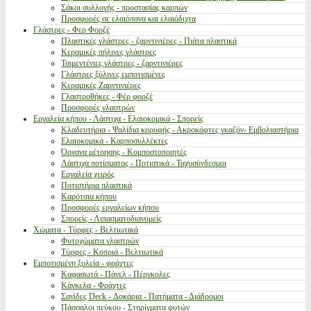
Σάκοι συλλογής - προστασίας καρπών
Προσφορές σε ελαιόπανα και ελαιόδιχτα
Γλάστρες - Φερ Φορζέ
Πλαστικές γλάστρες - ζαρντινιέρες - Πιάτα πλαστικά
Κεραμικές πήλινες γλάστρες
Τσιμεντένιες γλάστρες - ζαρντινιέρες
Γλάστρες ξύλινες εμποτισμένες
Κεραμικές Ζαρντινιέρες
Γλαστροθήκες - Φέρ φορζέ
Προσφορές γλαστρών
Εργαλεία κήπου - Λάστιχα - Ελαιοκομικά - Σπορείς
Κλαδευτήρια - Ψαλίδια κορυφής - Ακροκόφτες γκαζόν- Εμβολιαστήρια
Ελαιοκομικά - Καρποσυλλέκτες
Όργανα μέτρησης - Κομποστοποιητές
Λάστιχα ποτίσματος - Ποτιστικά - Ταχυσύνδεσμοι
Εργαλεία χειρός
Ποτιστήρια πλαστικά
Καρότσια κήπου
Προσφορές εργαλείων κήπου
Σπορείς - Λιπασματοδιανομείς
Χώματα - Τύρφες - Βελτιωτικά
Φυτοχώματα γλαστρών
Τύρφες - Κοπριά - Βελτιωτικά
Εμποτισμένη ξυλεία - φράχτες
Καφασωτά - Πάνελ - Πέργκολες
Κάγκελα - Φράχτες
Σανίδες Deck - Δοκάρια - Πατήματα - Διάδρομοι
Πάσσαλοι πεύκου - Στηρίγματα φυτών