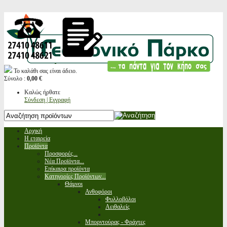
Το καλάθι σας είναι άδειο.
Σύνολο :
0,00 €
Καλώς ήρθατε
Σύνδεση | Εγγραφή
Αρχική
Η εταιρεία
Προϊόντα
Προσφορές...
Νέα Προϊόντα...
Επίκαιρα προϊόντα
Κατηγορίες Προϊόντων...
Θάμνοι
Ανθοφόροι
Φυλλοβόλοι
Αειθαλείς
Μπορντούρας - Φράχτες