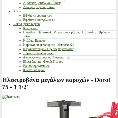
Αξεσουάρ μεταλλικά - Βάσεις
Αποθήκες κήπου ξύλινες
Βιβλία
Βιβλία για ερασιτέχνες
Βιβλία για επαγγελματίες
Διακοσμητικά Κήπου
Καλαμωτές
Πλακίδια - Πλαστικοί - Μεταλλικοί φράχτες - Πέργκολες - Πράσινοι
τοίχοι
Καλάμια Bamboo
Καμπανάκια αυλόπορτας - Μικροέπιπλα
Κεραμικά τοίχου - Πήλινες παραστάσεις
Τσιμέντινα διακοσμητικά
Διαμόρφωση εδάφους -διαχωριστικά.
Ελαφρόπετρα - Φλοιός Πεύκου
Βρύσες ορειχάλκινες
Φωτιστικά κήπου
Ηλεκτροβάνα μεγάλων παροχών - Dorot
75 - 1 1/2"