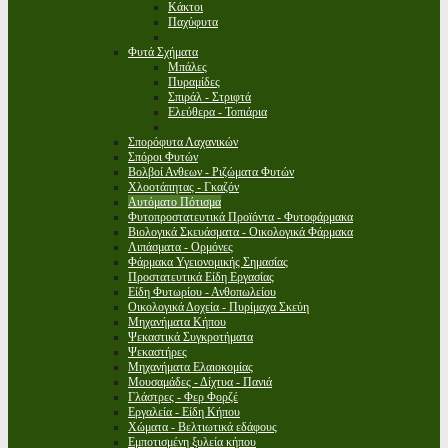
Κάκτοι
Παχύφυτα
Φυτά Σχήματα
Μπάλες
Πυραμίδες
Σπιράλ - Στριφτά
Ελεύθερα - Τοπιάρια
Σπορόφυτα Λαχανικών
Σπόροι Φυτών
Βολβοί Ανθεων - Ριζώματα Φυτών
Χλοοτάπητας - Γκαζόν
Αυτόματο Πότισμα
Φυτοπροστατευτικά Προϊόντα - Φυτοφάρμακα
Βιολογικά Σκευάσματα - Οικολογικά Φάρμακα
Λιπάσματα - Ορμόνες
Φάρμακα Υγειονομικής Σημασίας
Προστατευτικά Είδη Εργασίας
Είδη Φυτωρίου - Ανθοπωλείου
Οικολογικά Δοχεία - Πυρίμαχα Σκεύη
Μηχανήματα Κήπου
Ψεκαστικά Συγκροτήματα
Ψεκαστήρες
Μηχανήματα Ελαιοκομίας
Μουσαμάδες - Δίχτυα - Πανιά
Γλάστρες - Φερ Φορζέ
Εργαλεία - Είδη Κήπου
Χώματα - Βελτιωτικά εδάφους
Εμποτισμένη ξυλεία κήπου