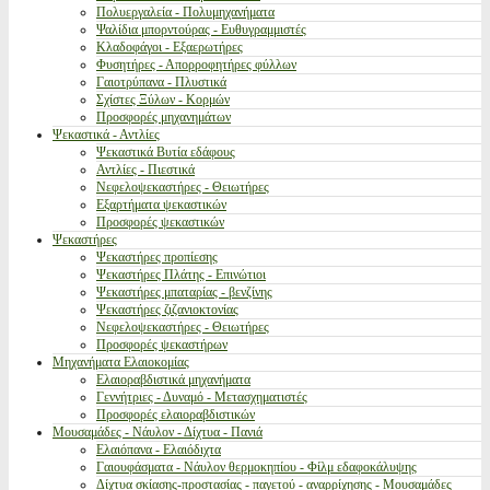
Πολυεργαλεία - Πολυμηχανήματα
Ψαλίδια μπορντούρας - Ευθυγραμμιστές
Κλαδοφάγοι - Εξαερωτήρες
Φυσητήρες - Απορροφητήρες φύλλων
Γαιοτρύπανα - Πλυστικά
Σχίστες Ξύλων - Κορμών
Προσφορές μηχανημάτων
Ψεκαστικά - Αντλίες
Ψεκαστικά Βυτία εδάφους
Αντλίες - Πιεστικά
Νεφελοψεκαστήρες - Θειωτήρες
Εξαρτήματα ψεκαστικών
Προσφορές ψεκαστικών
Ψεκαστήρες
Ψεκαστήρες προπίεσης
Ψεκαστήρες Πλάτης - Επινώτιοι
Ψεκαστήρες μπαταρίας - βενζίνης
Ψεκαστήρες ζιζανιοκτονίας
Νεφελοψεκαστήρες - Θειωτήρες
Προσφορές ψεκαστήρων
Μηχανήματα Ελαιοκομίας
Ελαιοραβδιστικά μηχανήματα
Γεννήτριες - Δυναμό - Μετασχηματιστές
Προσφορές ελαιοραβδιστικών
Μουσαμάδες - Νάυλον - Δίχτυα - Πανιά
Ελαιόπανα - Ελαιόδιχτα
Γαιουφάσματα - Νάυλον θερμοκηπίου - Φίλμ εδαφοκάλυψης
Δίχτυα σκίασης-προστασίας - παγετού - αναρρίχησης - Μουσαμάδες