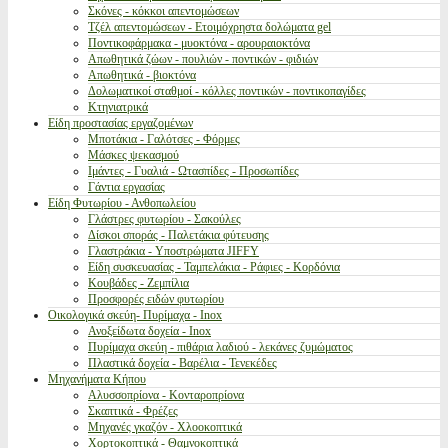
Σκόνες - κόκκοι απεντομώσεων
Τζέλ απεντομώσεων - Ετοιμόχρηστα δολώματα gel
Ποντικοφάρμακα - μυοκτόνα - αρουραιοκτόνα
Απωθητικά ζώων - πουλιών - ποντικών - φιδιών
Απωθητικά - βιοκτόνα
Δολωματικοί σταθμοί - κόλλες ποντικών - ποντικοπαγίδες
Κτηνιατρικά
Είδη προστασίας εργαζομένων
Μποτάκια - Γαλότσες - Φόρμες
Μάσκες ψεκασμού
Ιμάντες - Γυαλιά - Ωτασπίδες - Προσωπίδες
Γάντια εργασίας
Είδη Φυτωρίου - Ανθοπωλείου
Γλάστρες φυτωρίου - Σακούλες
Δίσκοι σποράς - Παλετάκια φύτευσης
Γλαστράκια - Υποστρώματα JIFFY
Είδη συσκευασίας - Ταμπελάκια - Ράφιες - Κορδόνια
Κουβάδες - Ζεμπίλια
Προσφορές ειδών φυτωρίου
Οικολογικά σκεύη- Πυρίμαχα - Inox
Ανοξείδωτα δοχεία - Inox
Πυρίμαχα σκεύη - πιθάρια λαδιού - λεκάνες ζυμώματος
Πλαστικά δοχεία - Βαρέλια - Τενεκέδες
Μηχανήματα Κήπου
Αλυσσοπρίονα - Κονταροπρίονα
Σκαπτικά - Φρέζες
Μηχανές γκαζόν - Χλοοκοπτικά
Χορτοκοπτικά - Θαμνοκοπτικά