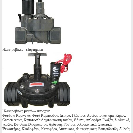
Ηλεκτροβάνες - εξαρτήματα
Ηλεκτροβάνες μεγάλων παροχών
Φυτώρια Κορινθίας, Φυτά Καρποφόρα, Δέντρα, Γλάστρες, Αυτόματο πότισμα, Κήπος,
Garden center, Κηποτεχνία Αρχιτεκτονική τοπίου, Θάμνοι, Ανθοφόρα, Γκαζόν, Συνθετικό,
γκαζόν, Βότσαλα,Ελαφρόπετρα, Αρδευση, Γάστρες, Χλοοκοπτικά, Σκαπτικά,
Ψεκαστήρες, Κλαδοφάγοι, Κωνοφόρα, Λιπάσματα, Φυτοφάρμακα, Εσπεριδοειδή, Ξυλεία,