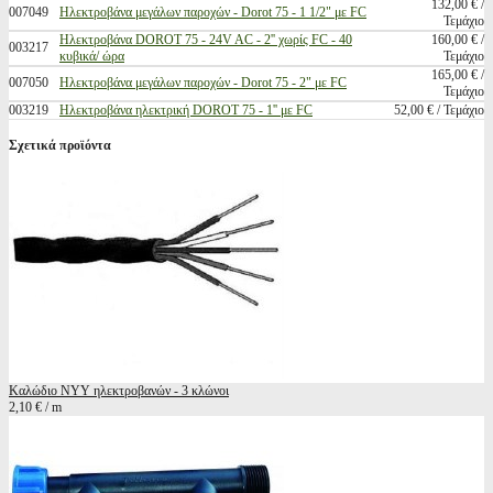
132,00 € /
007049
Ηλεκτροβάνα μεγάλων παροχών - Dorot 75 - 1 1/2" με FC
Τεμάχιο
Ηλεκτροβάνα DOROT 75 - 24V AC - 2'' χωρίς FC - 40
160,00 € /
003217
κυβικά/ ώρα
Τεμάχιο
165,00 € /
007050
Ηλεκτροβάνα μεγάλων παροχών - Dorot 75 - 2" με FC
Τεμάχιο
003219
Ηλεκτροβάνα ηλεκτρική DOROT 75 - 1'' με FC
52,00 € / Τεμάχιο
Σχετικά προϊόντα
Καλώδιο ΝΥΥ ηλεκτροβανών - 3 κλώνοι
2,10 € / m