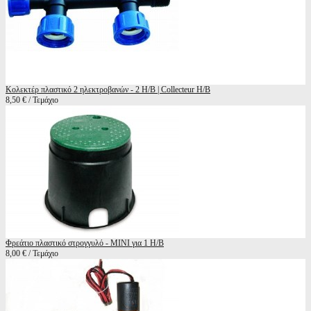
Κολεκτέρ πλαστικό 2 ηλεκτροβανών - 2 Η/Β | Collecteur H/B
8,50 € / Τεμάχιο
Φρεάτιο πλαστικό στρογγυλό - MINI για 1 Η/Β
8,00 € / Τεμάχιο