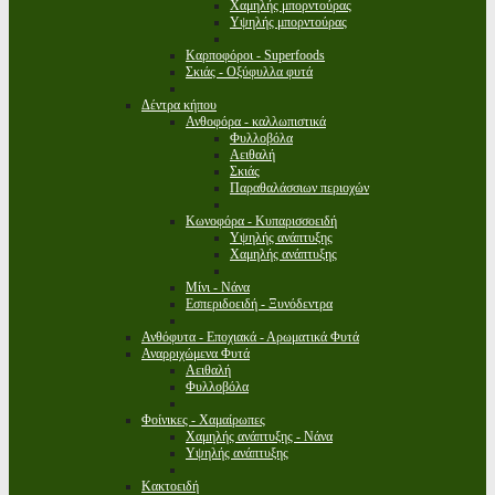
Χαμηλής μπορντούρας
Υψηλής μπορντούρας
Καρποφόροι - Superfoods
Σκιάς - Οξύφυλλα φυτά
Δέντρα κήπου
Ανθοφόρα - καλλωπιστικά
Φυλλοβόλα
Αειθαλή
Σκιάς
Παραθαλάσσιων περιοχών
Κωνοφόρα - Κυπαρισσοειδή
Υψηλής ανάπτυξης
Χαμηλής ανάπτυξης
Μίνι - Νάνα
Εσπεριδοειδή - Ξυνόδεντρα
Ανθόφυτα - Εποχιακά - Αρωματικά Φυτά
Αναρριχώμενα Φυτά
Αειθαλή
Φυλλοβόλα
Φοίνικες - Χαμαίρωπες
Χαμηλής ανάπτυξης - Νάνα
Υψηλής ανάπτυξης
Κακτοειδή