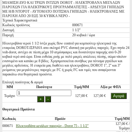
ΜΙΑΜΙΣΗ ΔΥΟ ΚΑΙ ΤΡΙΩΝ ΙΝΤΖΩΝ DOROT - ΗΛΕΚΤΡΟΒΑΝΑ ΜΕΓΑΛΩΝ
ΠΑΡΟΧΩΝ ΓΙΑ ΗΛΕΚΤΡΙΚΟΥΣ ΠΡΟΓΡΑΜΜΑΤΙΣΤΕΣ - ΑΡΔΕΥΣΗ ΓΗΠΕΔΩΝ
ΜΕ Η/Β ΝΤΟΡΟΤ - ΑΥΤΟΜΑΤΟ ΠΟΤΙΣΜΑ ΓΗΠΕΔΩΝ - ΗΛΕΚΤΡΟΒΑΝΕΣ ΜΕ
ΠΑΡΟΧΗ ΑΠΟ 20 ΕΩΣ 50 ΚΥΒΙΚΑ ΝΕΡΟ -
Τεχνικά Χαρακτηριστικά
Κωδικός προϊόντος
000671
Διατομή
1 1/2''
Παροχή
20 κυβικά / ώρα
Ηλεκτροβάνα νερού 1 1/2 ίντζα χωρίς flow control για κομπιούτερ ηλεκτρικά της
εταιρείας DOROT-ΙΣΡΑΗΛ απο σκληρό PVC ιδανική για μεγάλες παροχές. Εχει πηνίο 24
volt-dorot, αντέχει σε πίεση μέχρι 10 ατμόσφαιρες και δυνατότητα παροχής από 0-20
κυβικά νερό ανά ώρα. Είναι ευθείας ροής με πολύ μικρές απώλειες πίεσης, σώμα νάυλον
ενισνυμένο και καπάκι με 8 βίδες. Χρησιμοποιείται συνήθως για πότισμα γηπέδων και
μεγάλες αρδεύσεις. Η εταιρεία μας διαθέτει και ηλεκτροβάνες DOROT 1'', 2'' και 3''
ρεύματος για μεγαλύτερες παροχές με FC ή χωρίς FC και τιμές που αναφέρονται
παρακάτω στα θυγατρικά προιόντα.
Επιλογή ποσότητας & αγορά
ΜΜ
Ποσότητα
Τιμή/ΜΜ
Αξία με ΦΠΑ
Τεμάχιο
127,00 €
127,00 €
Θυγατρικά Προϊόντα
Κωδικός
Προϊόν
Τιμή/ΜΜ
127,00 € /
000671
Ηλεκτροβάνα μεγάλων παροχών - Dorot 75 - 1 1/2"
Τεμάχιο