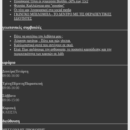
Προσφορά: Όλοι οι χειμερινοί Βολβόι -50% έως 15/2
Φειγιόα: Καλλιέργεια απο ''χρυσάφι''
Oι νέοι μας λογαριασμοί στα social media
ΓΚΙΝΓΚΟ ΜΠΙΛΟΜΠΑ - ΤΟ ΔΕΝΤΡΟ ΜΕ ΤΙΣ ΘΕΡΑΠΕΥΤΙΚΕΣ
ΙΔΙΟΤΗΤΕΣ
γεωπονικές
συμβουλές
Πότε να φυτέψω την λεβάντα μου ;
Λίπανση πατάτας - Πότε και πώς γίνεται.
Καλλωπιστικά φυτά που αντέχουν σε σκιά.
Ελιά: Πως αυξάνουμε την ανθοφορία, το ποσοστό καρπόδεσης και την
περιεκτικότητα των καρπών σε λάδι
ωράριο
Δευτέρα|Τετάρτη
09:00-16:00
Τρίτη|Πέμπτη|Παρασκευή
09:00-16:00
Σάββατο
09:00-15:00
Κυριακή
ΚΛΕΙΣΤΑ
διεύθυνση