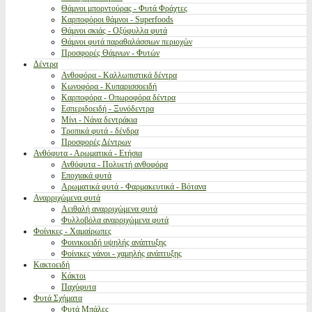
Θάμνοι μπορντούρας - Φυτά Φράχτες
Καρποφόροι θάμνοι - Superfoods
Θάμνοι σκιάς - Οξύφυλλα φυτά
Θάμνοι φυτά παραθαλάσσιων περιοχών
Προσφορές Θάμνων - Φυτών
Δέντρα
Ανθοφόρα - Καλλωπιστικά δέντρα
Κωνοφόρα - Κυπαρισσοειδή
Καρποφόρα - Οπωροφόρα δέντρα
Εσπεριδοειδή - Ξυνόδεντρα
Μίνι - Νάνα δεντράκια
Τροπικά φυτά - δένδρα
Προσφορές Δέντρων
Ανθόφυτα - Αρωματικά - Ετήσια
Ανθόφυτα - Πολυετή ανθοφόρα
Εποχιακά φυτά
Αρωματικά φυτά - Φαρμακευτικά - Βότανα
Αναρριχώμενα φυτά
Αειθαλή αναρριχώμενα φυτά
Φυλλοβόλα αναρριχώμενα φυτά
Φοίνικες - Χαμαίρωπες
Φοινικοειδή υψηλής ανάπτυξης
Φοίνικες νάνοι - χαμηλής ανάπτυξης
Κακτοειδή
Κάκτοι
Παχύφυτα
Φυτά Σχήματα
Φυτά Μπάλες