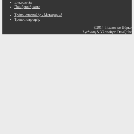
Επικοινωνία
Που βρισκόμαστε
Τρόποι αποστολής - Μεταφορικά
Τρόποι πληρωμής
©2014 Γεωπονικό Πάρκο
Σχεδίαση & Υλοποίηση DataQube