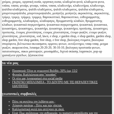
χούμος, χουμος, οργανική ουσία, οργανικη ουσια, κλαδεμένα φυτά, κλαδεμενα φυτα,
τσάπα, τσαπα, φτυάρι, φτυαρι, τσάπα, τσαπα, κλαδευτήρι, κλαδευτήρια, κλαδευτηρι,
ψαλίδια κλαδέματος, ψαλίδι κλαδέματος, ψαλιδι κλαδεματος, ψαλιδια κλαδεματος,
μπορντουροψάλιδα, μπορντουροψαλιδο, μεσηνέζα, μεσηνεζα, ακροκόπτης, ακροκόπτης,
τρίμερ, τριμερ, τρίμμερ, τριμμερ, θαμνοκοπτικό, θαμνοκοπτικο, ευθυγραμμιστης,
ευθυγραμμιστής, κλαδοφάγος, κλαδοφαγος, θρυμματιστής κλαδιών, θρυμματιστης
κλαδιων, ψεκαστικά συγκροτήματα, ψεκαστικα συγκροτηματα, ψεκαστικά, ψεκαστικα,
ψεκαστήρες, ψεκαστηρες, ψεκαστήρι, ψεκαστηρι, ψεκαστήρες προπίεσης, ψεκαστηρες
προπιεσης, έτοιμος χλοοτάπητας, ετοιμος χλοοταπητας, έτοιμο γκαζόν, ετοιμο γκαζον,
χλοοτάπητας, χλοοταπητας, sod, lawn, e shop, e garden shop, e shop garden, garden shop,
shop garden, free shop garden, free shop, e free shop, βιολογικη ντοματα, βιολογικα
σπορόφυτα, βελτιωτικα σκευασματα, ορμονες φυτων, εκτοξευτηρες τσαφ-τσαφ, μειγμα
γκαζον, ακαρεοκτόνα, λιπασμα 20-20-20, 30-10-10, βιολογικη προστασία φυτων,
πατατοσπορος, σακοι μανιταριών, μουσαμάδες, διχτυά σκίασης λαχανικών, pop-up
γραναζωτα γηπέδων, ζιζανιοκτόνα
τα
νέα μας
Προσφορά: Όλοι οι χειμερινοί Βολβόι -50% έως 15/2
Φειγιόα: Καλλιέργεια απο ''χρυσάφι''
Oι νέοι μας λογαριασμοί στα social media
ΓΚΙΝΓΚΟ ΜΠΙΛΟΜΠΑ - ΤΟ ΔΕΝΤΡΟ ΜΕ ΤΙΣ ΘΕΡΑΠΕΥΤΙΚΕΣ
ΙΔΙΟΤΗΤΕΣ
γεωπονικές
συμβουλές
Πότε να φυτέψω την λεβάντα μου ;
Λίπανση πατάτας - Πότε και πώς γίνεται.
Καλλωπιστικά φυτά που αντέχουν σε σκιά.
Ελιά: Πως αυξάνουμε την ανθοφορία, το ποσοστό καρπόδεσης και την