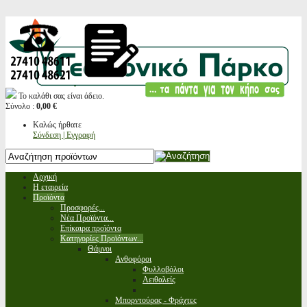
Το καλάθι σας είναι άδειο.
Σύνολο :
0,00 €
Καλώς ήρθατε
Σύνδεση | Εγγραφή
Αρχική
Η εταιρεία
Προϊόντα
Προσφορές...
Νέα Προϊόντα...
Επίκαιρα προϊόντα
Κατηγορίες Προϊόντων...
Θάμνοι
Ανθοφόροι
Φυλλοβόλοι
Αειθαλείς
Μπορντούρας - Φράχτες