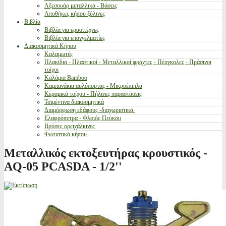
Αξεσουάρ μεταλλικά - Βάσεις
Αποθήκες κήπου ξύλινες
Βιβλία
Βιβλία για ερασιτέχνες
Βιβλία για επαγγελματίες
Διακοσμητικά Κήπου
Καλαμωτές
Πλακίδια - Πλαστικοί - Μεταλλικοί φράχτες - Πέργκολες - Πράσινοι
τοίχοι
Καλάμια Bamboo
Καμπανάκια αυλόπορτας - Μικροέπιπλα
Κεραμικά τοίχου - Πήλινες παραστάσεις
Τσιμέντινα διακοσμητικά
Διαμόρφωση εδάφους -διαχωριστικά.
Ελαφρόπετρα - Φλοιός Πεύκου
Βρύσες ορειχάλκινες
Φωτιστικά κήπου
Μεταλλικός εκτοξευτήρας κρουστικός -
AQ-05 PCASDA - 1/2''