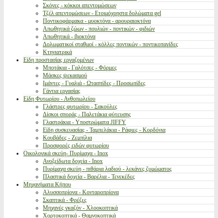
Σκόνες - κόκκοι απεντομώσεων
Τζέλ απεντομώσεων - Ετοιμόχρηστα δολώματα gel
Ποντικοφάρμακα - μυοκτόνα - αρουραιοκτόνα
Απωθητικά ζώων - πουλιών - ποντικών - φιδιών
Απωθητικά - βιοκτόνα
Δολωματικοί σταθμοί - κόλλες ποντικών - ποντικοπαγίδες
Κτηνιατρικά
Είδη προστασίας εργαζομένων
Μποτάκια - Γαλότσες - Φόρμες
Μάσκες ψεκασμού
Ιμάντες - Γυαλιά - Ωτασπίδες - Προσωπίδες
Γάντια εργασίας
Είδη Φυτωρίου - Ανθοπωλείου
Γλάστρες φυτωρίου - Σακούλες
Δίσκοι σποράς - Παλετάκια φύτευσης
Γλαστράκια - Υποστρώματα JIFFY
Είδη συσκευασίας - Ταμπελάκια - Ράφιες - Κορδόνια
Κουβάδες - Ζεμπίλια
Προσφορές ειδών φυτωρίου
Οικολογικά σκεύη- Πυρίμαχα - Inox
Ανοξείδωτα δοχεία - Inox
Πυρίμαχα σκεύη - πιθάρια λαδιού - λεκάνες ζυμώματος
Πλαστικά δοχεία - Βαρέλια - Τενεκέδες
Μηχανήματα Κήπου
Αλυσσοπρίονα - Κονταροπρίονα
Σκαπτικά - Φρέζες
Μηχανές γκαζόν - Χλοοκοπτικά
Χορτοκοπτικά - Θαμνοκοπτικά