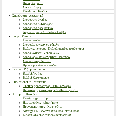
Πυραμίδες φυτά
Σπιράλ - Στριφτά
Ελεύθερα - Τοπιάρια
Σπορόφυτα - Αρωματικά
Σπορόφυτα άνοιξης
Σπορόφυτα φθινοπώρου
Σπορόφυτα αρωματικών
Λαχανόκηπος - Κόνδυλοι - Βολβοί
Σπόροι Φυτών
Σπόροι γκαζόν
Σπόροι λαχανικών σε φάκελα
Βιολογικοί σπόροι - Παλιοί παραδοσιακοί σπόροι
Σπόροι ανθέων - λουλουδιών
Σπόροι αρωματικών φυτών - Βοτάνων
Σπόροι επαγγελματικοί
Προσφορές σπόρων γκαζόν
Βολβοί - Ριζώματα Φυτών
Βολβοί Ανοιξης
Βολβοί Καλοκαιριού
Γκαζόν φυσικό - Συνθετικό
Φυσικός χλοοτάπητας - Έτοιμο γκαζόν
Πλαστικός χλοοτάπητας - Συνθετικό γκαζόν
Αυτόματο Πότισμα
Εκτοξευτήρες - Pop Up
Ηλεκτροβάνες - εξαρτήματα
Προγραμματιστές - Κομπιούτερ
Λάστιχα PE- Σωλήνες αυτόματου ποτίσματος
Εξαρτήματα συνδεσμολογίας πλαστικά