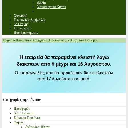
Βιβλία
Διακοσμητικά Κήπου
Χονδρική
Γεωπονικές Συμβουλές
Τα νέα μας
Επικοινωνία
Που βρισκόμαστε
Αρχική
»
Προϊόντα
»
Κατηγορίες Προϊόντων...
»
Αυτόματο Πότισμα
Η εταιρεία θα παραμείνει κλειστή λόγω
διακοπών από 9 μέχρι και 16 Αυγούστου.
Οι παραγγελίες που θα προκύψουν θα εκτελεστούν
από 17 Αυγούστου και μετά.
κατηγορίες
προιόντων
Προσφορές
Νέα Προϊόντα
Επίκαιρα Προϊόντα
Θάμνοι
Ανθοφόροι θάμνοι