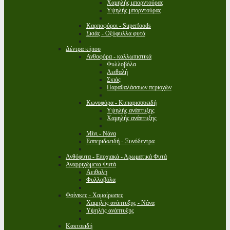
Χαμηλής μπορντούρας
Υψηλής μπορντούρας
Καρποφόροι - Superfoods
Σκιάς - Οξύφυλλα φυτά
Δέντρα κήπου
Ανθοφόρα - καλλωπιστικά
Φυλλοβόλα
Αειθαλή
Σκιάς
Παραθαλάσσιων περιοχών
Κωνοφόρα - Κυπαρισσοειδή
Υψηλής ανάπτυξης
Χαμηλής ανάπτυξης
Μίνι - Νάνα
Εσπεριδοειδή - Ξυνόδεντρα
Ανθόφυτα - Εποχιακά - Αρωματικά Φυτά
Αναρριχώμενα Φυτά
Αειθαλή
Φυλλοβόλα
Φοίνικες - Χαμαίρωπες
Χαμηλής ανάπτυξης - Νάνα
Υψηλής ανάπτυξης
Κακτοειδή