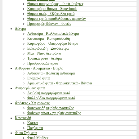
Θάμνοι μπορντούρας - Φυτά Φράχτες
Καρποφόροι θάμνοι - Superfoods
Θάμνοι σκιάς - Οξύφυλλα φυτά
Θάμνοι φυτά παραθαλάσσιων περιοχών
Προσφορές Θάμνων - Φυτών
Δέντρα
Ανθοφόρα - Καλλωπιστικά δέντρα
Κωνοφόρα - Κυπαρισσοειδή
Καρποφόρα - Οπωροφόρα δέντρα
Εσπεριδοειδή - Ξυνόδεντρα
Μίνι - Νάνα δεντράκια
Τροπικά φυτά - δένδρα
Προσφορές Δέντρων
Ανθόφυτα - Αρωματικά - Ετήσια
Ανθόφυτα - Πολυετή ανθοφόρα
Εποχιακά φυτά
Αρωματικά φυτά - Φαρμακευτικά - Βότανα
Αναρριχώμενα φυτά
Αειθαλή αναρριχώμενα φυτά
Φυλλοβόλα αναρριχώμενα φυτά
Φοίνικες - Χαμαίρωπες
Φοινικοειδή υψηλής ανάπτυξης
Φοίνικες νάνοι - χαμηλής ανάπτυξης
Κακτοειδή
Κάκτοι
Παχύφυτα
Φυτά Σχήματα
Φυτά Μπάλες