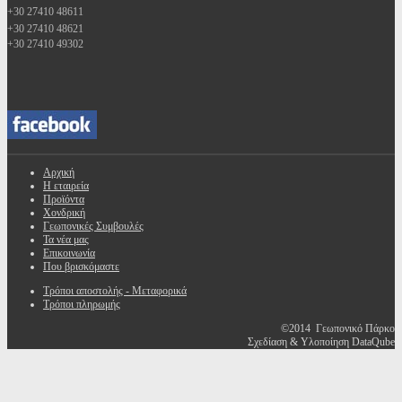
+30 27410 48611
+30 27410 48621
+30 27410 49302
Αρχική
Η εταιρεία
Προϊόντα
Χονδρική
Γεωπονικές Συμβουλές
Τα νέα μας
Επικοινωνία
Που βρισκόμαστε
Τρόποι αποστολής - Μεταφορικά
Τρόποι πληρωμής
©2014 Γεωπονικό Πάρκο
Σχεδίαση & Υλοποίηση DataQube