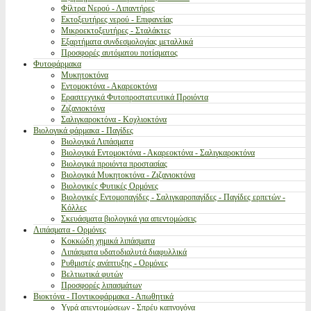
Φίλτρα Νερού - Λιπαντήρες
Εκτοξευτήρες νερού - Επιφανείας
Μικροεκτοξευτήρες - Σταλάκτες
Εξαρτήματα συνδεσμολογίας μεταλλικά
Προσφορές αυτόματου ποτίσματος
Φυτοφάρμακα
Μυκητοκτόνα
Εντομοκτόνα - Ακαρεοκτόνα
Ερασιτεχνικά Φυτοπροστατευτικά Προιόντα
Ζιζανιοκτόνα
Σαλιγκαροκτόνα - Κοχλιοκτόνα
Βιολογικά φάρμακα - Παγίδες
Βιολογικά Λιπάσματα
Βιολογικά Εντομοκτόνα - Ακαρεοκτόνα - Σαλιγκαροκτόνα
Βιολογικά προιόντα προστασίας
Βιολογικά Μυκητοκτόνα - Ζιζανιοκτόνα
Βιολογικές Φυτικές Ορμόνες
Βιολογικές Εντομοπαγίδες - Σαλιγκαροπαγίδες - Παγίδες ερπετών -
Κόλλες
Σκευάσματα βιολογικά για απεντομώσεις
Λιπάσματα - Ορμόνες
Κοκκώδη χημικά λιπάσματα
Λιπάσματα υδατοδιαλυτά διαφυλλικά
Ρυθμιστές ανάπτυξης - Ορμόνες
Βελτιωτικά φυτών
Προσφορές λιπασμάτων
Βιοκτόνα - Ποντικοφάρμακα - Απωθητικά
Υγρά απεντομώσεων - Σπρέυ καπνογόνα