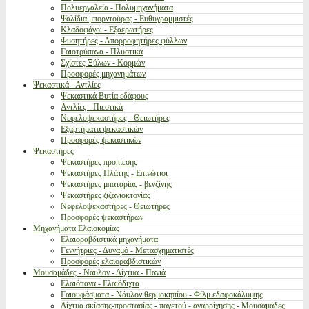
Πολυεργαλεία - Πολυμηχανήματα
Ψαλίδια μπορντούρας - Ευθυγραμμιστές
Κλαδοφάγοι - Εξαερωτήρες
Φυσητήρες - Απορροφητήρες φύλλων
Γαιοτρύπανα - Πλυστικά
Σχίστες Ξύλων - Κορμών
Προσφορές μηχανημάτων
Ψεκαστικά - Αντλίες
Ψεκαστικά Βυτία εδάφους
Αντλίες - Πιεστικά
Νεφελοψεκαστήρες - Θειωτήρες
Εξαρτήματα ψεκαστικών
Προσφορές ψεκαστικών
Ψεκαστήρες
Ψεκαστήρες προπίεσης
Ψεκαστήρες Πλάτης - Επινώτιοι
Ψεκαστήρες μπαταρίας - βενζίνης
Ψεκαστήρες ζιζανιοκτονίας
Νεφελοψεκαστήρες - Θειωτήρες
Προσφορές ψεκαστήρων
Μηχανήματα Ελαιοκομίας
Ελαιοραβδιστικά μηχανήματα
Γεννήτριες - Δυναμό - Μετασχηματιστές
Προσφορές ελαιοραβδιστικών
Μουσαμάδες - Νάυλον - Δίχτυα - Πανιά
Ελαιόπανα - Ελαιόδιχτα
Γαιουφάσματα - Νάυλον θερμοκηπίου - Φίλμ εδαφοκάλυψης
Δίχτυα σκίασης-προστασίας - παγετού - αναρρίχησης - Μουσαμάδες