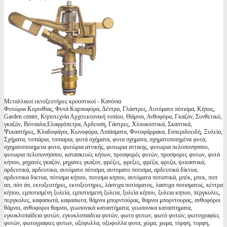
Μεταλλικοί εκτοξευτήρες κρουστικοί - Κανόνια
Φυτώρια Κορινθίας, Φυτά Καρποφόρα, Δέντρα, Γλάστρες, Αυτόματο πότισμα, Κήπος,
Garden center, Κηποτεχνία Αρχιτεκτονική τοπίου, Θάμνοι, Ανθοφόρα, Γκαζόν, Συνθετικό,
γκαζόν, Βότσαλα,Ελαφρόπετρα, Αρδευση, Γάστρες, Χλοοκοπτικά, Σκαπτικά,
Ψεκαστήρες, Κλαδοφάγοι, Κωνοφόρα, Λιπάσματα, Φυτοφάρμακα, Εσπεριδοειδή, Ξυλεία,
Σχήματα, τοπιάρια, τοπιαρια, φυτά σχήματα, φυτα σχηματα, σχηματοποιημένα φυτά,
σχηματοποιημενα φυτα, φυτώρια αττικής, φυτωρια αττικης, φυτωρια πελοπονησσου,
φυτωρια πελοπονησσου, κατασκευές κήπων, προσφορές φυτών, προσφορες φυτων, φυτά
κήπου, μηχανές γκαζόν, μηχανες γκαζον, φρέζες, φρεζες, φρέζα, φρεζα, ψεκαστικά,
αρδευτικά, αρδευτικα, αυτόματο πότισμα, αυτοματο ποτισμα, αρδευτικά δίκτυα,
αρδευτικα δικτυα, πότισμα κήπου, ποτισμα κηπου, αυτόματα ποτιστικά, μπέκ, μπεκ, ποπ
απ, πόπ άπ, εκτοξευτήρες, εκτοξευτηρες, λάστιχα ποτίσματος, λαστιχα ποτισματος, κέντρα
κήπου, εμποτισμένη ξυλεία, εμποτισμενη ξυλεια, ξυλεία κήπου, ξυλεια κηπου, πέργκολες,
περγκολες, καφασωτά, καφασωτα, θάμνοι μπορντούρας, θαμνοι μπορντουρας, ανθοφόροι
θάμνοι, ανθοφοροι θαμνοι, γεωπονικά καταστήματα, γεωπονικα καταστηματα,
εγκυκλοπαίδεια φυτών, εγκυκλοπαιδεια φυτών, φωτο φυτων, φωτό φυτών, φωτογραφίες
φυτών, φωτογραφιες φυτων, οξύφυλλα, οξυφυλλα φυτα, χώμα, χωμα, τύρφη, τυρφη,