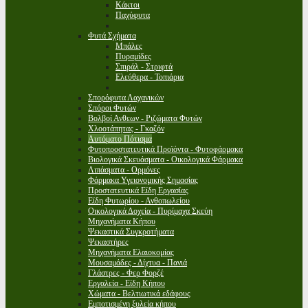
Κάκτοι
Παχύφυτα
Φυτά Σχήματα
Μπάλες
Πυραμίδες
Σπιράλ - Στριφτά
Ελεύθερα - Τοπιάρια
Σπορόφυτα Λαχανικών
Σπόροι Φυτών
Βολβοί Ανθεων - Ριζώματα Φυτών
Χλοοτάπητας - Γκαζόν
Αυτόματο Πότισμα
Φυτοπροστατευτικά Προϊόντα - Φυτοφάρμακα
Βιολογικά Σκευάσματα - Οικολογικά Φάρμακα
Λιπάσματα - Ορμόνες
Φάρμακα Υγειονομικής Σημασίας
Προστατευτικά Είδη Εργασίας
Είδη Φυτωρίου - Ανθοπωλείου
Οικολογικά Δοχεία - Πυρίμαχα Σκεύη
Μηχανήματα Κήπου
Ψεκαστικά Συγκροτήματα
Ψεκαστήρες
Μηχανήματα Ελαιοκομίας
Μουσαμάδες - Δίχτυα - Πανιά
Γλάστρες - Φερ Φορζέ
Εργαλεία - Είδη Κήπου
Χώματα - Βελτιωτικά εδάφους
Εμποτισμένη ξυλεία κήπου