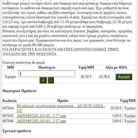
διαθέτουμε μπορεί να πάρει άλλα τρία διαφορετικά ακροφύσια με διαφορετική διάμετρο
ποτίσματος το καθένα και διαφορετική παροχή νερού ανά ώρα. Έχει ρυθμιστή ακτίνας
εκτόξευσης του νερού, καθώς και βίδα σπαστήρα. Λειτουργεί και σε χαμηλές πιέσεις
επιτυγχάνοντας τέλεια διασπορά του νερού(1-4 atm). Χρειάζεται πίεση λειτουργίας από
1,0-3,5 ατμ. έχει ακτίνα διαβροχής από 11-19 μέτρα (διάμετρος διαβροχής 22-38 μέτρα)
και παροχή νερού από 0,68-1,10 κυβ/ώρα ανάλογα με το ακροφύσιο.
Ιδανικός εκτοξευτήρας για όλες τις καλλιέργεις (πατάτα, βαμβάκι, καλαμπόκι. κρεμύδια,
κηπευτικά, κλπ.) και για μεγάλες αποστάσεις ειδικά όταν έχουμε μεγάλες ποσσότητες
νερού στο δίχτυο μας. Χρησιμοποιείται και στις άκρες των χωραφιών, όταν θέλουμε να
ποτίσουμε σε γωνία 90-180 μοιρών.
ΓΙΑ ΠΑΡΑΓΩΓΟΥΣ ΚΑΙ ΕΠΑΓΓΕΛΜΑΤΙΕΣ ΔΙΝΟΝΤΑΙ ΕΙΔΙΚΕΣ ΤΙΜΕΣ
ΑΝΑΛΟΓΑ ΜΕ ΤΗΝ ΠΟΣΟΤΗΤΑ.
Επιλογή ποσότητας & αγορά
ΜΜ
Ποσότητα
Τιμή/ΜΜ
Αξία με ΦΠΑ
Τεμάχιο
20,50 €
20,50 €
Θυγατρικά Προϊόντα
Κωδικός
Προϊόν
Τιμή/ΜΜ
Μεταλλικός εκτοξευτήρας κρουστικός - AQ-05 PCASDA -
007044
20,50 € / Τεμάχιο
1/2''
007045
ΑΚΡΟΦΥΣΙΟ AQ-05 - 2,77 mm
3,00 € / Τεμάχιο
007046
ΑΚΡΟΦΥΣΙΟ AQ-05 - 3,57 mm
3,00 € / Τεμάχιο
Σχετικά προϊόντα