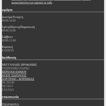
περιεκτικότητα των καρπών σε λάδι
ωράριο
Δευτέρα|Τετάρτη
09:00-16:00
Τρίτη|Πέμπτη|Παρασκευή
09:00-16:00
Σάββατο
09:00-15:00
Κυριακή
ΚΛΕΙΣΤΑ
διεύθυνση
ΜΕΓΓΟΥΛΗΣ ΠΡΟΚΟΠΗΣ
ΓΕΩΠΟΝΙΚΟ ΠΑΡΚΟ
ΠΕΡΙΟΧΗ ΙΣΘΜΟΥ
ΑΓΙΟΥ ΣΩΖΟΝΤΟΣ
ΛΟΥΤΡΑΚΙ - ΚΟΡΙΝΘΙΑΣ
ΤΚ 203 00
ΤΘ 14/17
ΕΛΛΑΔΑ
επικοινωνία
ΤΗΛΕΦΩΝΑ