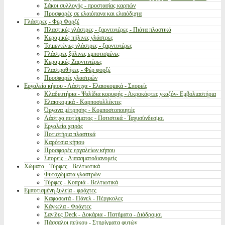
Σάκοι συλλογής - προστασίας καρπών
Προσφορές σε ελαιόπανα και ελαιόδιχτα
Γλάστρες - Φερ Φορζέ
Πλαστικές γλάστρες - ζαρντινιέρες - Πιάτα πλαστικά
Κεραμικές πήλινες γλάστρες
Τσιμεντένιες γλάστρες - ζαρντινιέρες
Γλάστρες ξύλινες εμποτισμένες
Κεραμικές Ζαρντινιέρες
Γλαστροθήκες - Φέρ φορζέ
Προσφορές γλαστρών
Εργαλεία κήπου - Λάστιχα - Ελαιοκομικά - Σπορείς
Κλαδευτήρια - Ψαλίδια κορυφής - Ακροκόφτες γκαζόν- Εμβολιαστήρια
Ελαιοκομικά - Καρποσυλλέκτες
Όργανα μέτρησης - Κομποστοποιητές
Λάστιχα ποτίσματος - Ποτιστικά - Ταχυσύνδεσμοι
Εργαλεία χειρός
Ποτιστήρια πλαστικά
Καρότσια κήπου
Προσφορές εργαλείων κήπου
Σπορείς - Λιπασματοδιανομείς
Χώματα - Τύρφες - Βελτιωτικά
Φυτοχώματα γλαστρών
Τύρφες - Κοπριά - Βελτιωτικά
Εμποτισμένη ξυλεία - φράχτες
Καφασωτά - Πάνελ - Πέργκολες
Κάγκελα - Φράχτες
Σανίδες Deck - Δοκάρια - Πατήματα - Διάδρομοι
Πάσσαλοι πεύκου - Στηρίγματα φυτών