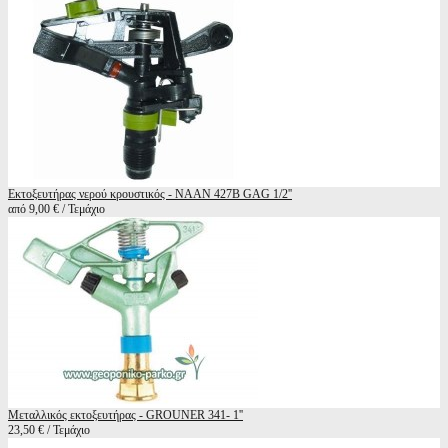
Εκτοξευτήρας νερού κρουστικός - NAAN 427B GAG 1/2''
από 9,00 € / Τεμάχιο
Μεταλλικός εκτοξευτήρας - GROUNER 341- 1''
23,50 € / Τεμάχιο