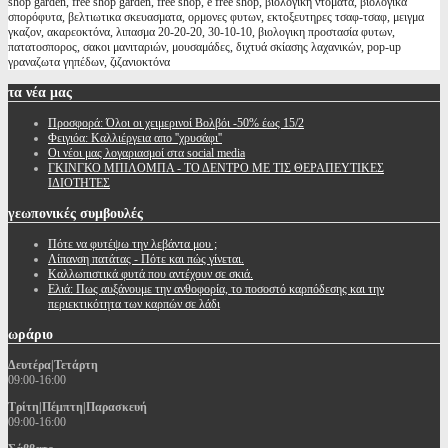
shop garden, free shop garden, free shop, e free shop, βιολογικη ντοματα, βιολογικα
σπορόφυτα, βελτιωτικα σκευασματα, ορμονες φυτων, εκτοξευτηρες τσαφ-τσαφ, μειγμα
γκαζον, ακαρεοκτόνα, λιπασμα 20-20-20, 30-10-10, βιολογικη προστασία φυτων,
πατατοσπορος, σακοι μανιταριών, μουσαμάδες, διχτυά σκίασης λαχανικών, pop-up
γραναζωτα γηπέδων, ζιζανιοκτόνα
τα
νέα μας
Προσφορά: Όλοι οι χειμερινοί Βολβόι -50% έως 15/2
Φειγιόα: Καλλιέργεια απο ''χρυσάφι''
Oι νέοι μας λογαριασμοί στα social media
ΓΚΙΝΓΚΟ ΜΠΙΛΟΜΠΑ - ΤΟ ΔΕΝΤΡΟ ΜΕ ΤΙΣ ΘΕΡΑΠΕΥΤΙΚΕΣ
ΙΔΙΟΤΗΤΕΣ
γεωπονικές
συμβουλές
Πότε να φυτέψω την λεβάντα μου ;
Λίπανση πατάτας - Πότε και πώς γίνεται.
Καλλωπιστικά φυτά που αντέχουν σε σκιά.
Ελιά: Πως αυξάνουμε την ανθοφορία, το ποσοστό καρπόδεσης και την
περιεκτικότητα των καρπών σε λάδι
ωράριο
Δευτέρα|Τετάρτη
09:00-16:00
Τρίτη|Πέμπτη|Παρασκευή
09:00-16:00