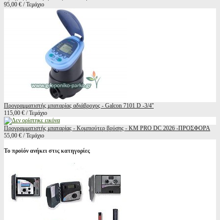
95,00 € / Τεμάχιο
Προγραμματιστής μπαταρίας αδιάβροχος - Galcon 7101 D -3/4''
115,00 € / Τεμάχιο
Προγραμματιστής μπαταρίας - Κομπιούτερ βρύσης - KM PRO DC 2026 -ΠΡΟΣΦΟΡΑ
55,00 € / Τεμάχιο
Το προϊόν ανήκει στις κατηγορίες