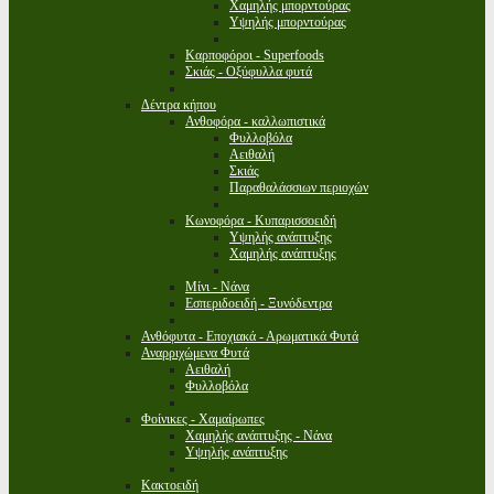
Χαμηλής μπορντούρας
Υψηλής μπορντούρας
Καρποφόροι - Superfoods
Σκιάς - Οξύφυλλα φυτά
Δέντρα κήπου
Ανθοφόρα - καλλωπιστικά
Φυλλοβόλα
Αειθαλή
Σκιάς
Παραθαλάσσιων περιοχών
Κωνοφόρα - Κυπαρισσοειδή
Υψηλής ανάπτυξης
Χαμηλής ανάπτυξης
Μίνι - Νάνα
Εσπεριδοειδή - Ξυνόδεντρα
Ανθόφυτα - Εποχιακά - Αρωματικά Φυτά
Αναρριχώμενα Φυτά
Αειθαλή
Φυλλοβόλα
Φοίνικες - Χαμαίρωπες
Χαμηλής ανάπτυξης - Νάνα
Υψηλής ανάπτυξης
Κακτοειδή