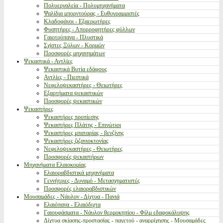
Πολυεργαλεία - Πολυμηχανήματα
Ψαλίδια μπορντούρας - Ευθυγραμμιστές
Κλαδοφάγοι - Εξαερωτήρες
Φυσητήρες - Απορροφητήρες φύλλων
Γαιοτρύπανα - Πλυστικά
Σχίστες Ξύλων - Κορμών
Προσφορές μηχανημάτων
Ψεκαστικά - Αντλίες
Ψεκαστικά Βυτία εδάφους
Αντλίες - Πιεστικά
Νεφελοψεκαστήρες - Θειωτήρες
Εξαρτήματα ψεκαστικών
Προσφορές ψεκαστικών
Ψεκαστήρες
Ψεκαστήρες προπίεσης
Ψεκαστήρες Πλάτης - Επινώτιοι
Ψεκαστήρες μπαταρίας - βενζίνης
Ψεκαστήρες ζιζανιοκτονίας
Νεφελοψεκαστήρες - Θειωτήρες
Προσφορές ψεκαστήρων
Μηχανήματα Ελαιοκομίας
Ελαιοραβδιστικά μηχανήματα
Γεννήτριες - Δυναμό - Μετασχηματιστές
Προσφορές ελαιοραβδιστικών
Μουσαμάδες - Νάυλον - Δίχτυα - Πανιά
Ελαιόπανα - Ελαιόδιχτα
Γαιουφάσματα - Νάυλον θερμοκηπίου - Φίλμ εδαφοκάλυψης
Δίχτυα σκίασης-προστασίας - παγετού - αναρρίχησης - Μουσαμάδες