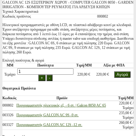
GALCON AC 12S ΕΞΩΤΕΡΙΚΟΥ ΧΩΡΟΥ - COMPUTER GALCON 8050 - GARDEN
IRRIGATION - ΚΟΜΠΙΟΥΤΕΡ ΡΕΥΜΑΤΟΣ ΓΙΑ ΑΡΔΕΥΣΗ ΚΗΠΩΝ
Τεχνικά Χαρακτηριστικά
Κωδικός προϊόντος
000802
Ηλεκτρικοί προγραμματιστές με οθόνη LCD, σε πλαστικό αδιάβροχο κουτί με κλειδαριά.
Έχουν ανεξάρτητο πρόγραμμα για κάθε στάση, ανεξάρτητες μέρες ποτίσματος, και
διάρκεια ποτίσματος από 1 λεπτό έως 11 ώρες με 4 επαναλήψεις την ημέρα, ανά στάση.
Υπάρχει δυνατότητα σύνδεσης αντλίας ή master valve και υποδοχή αισθητήρα. Διατίθενται
τα εξής μοντέλα : GALCON AC 6S, 6 στάσεων με τιμή πώλησης 220 Ευρώ. GALCON
AC 9S, 9 στασεων με τιμή πώλησης 235 Ευρώ. GALCON AC 12S, 12 στάσεων με τιμή
πώλησης 260 Ευρώ.
Επιλογή ποσότητας & αγορά
ΜΜ
Ποσότητα
Τιμή/ΜΜ
Αξία με ΦΠΑ
Τεμάχιο
220,00 €
220,00 €
Θυγατρικά Προϊόντα
Κωδικός
Προϊόν
Τιμή/ΜΜ
220,00 € /
000802
Προγραμματιστής ηλεκτρικός εξ. - 6 στ. | Galcon 8050 AC 65
Τεμάχιο
235,00 € /
003326
Προγραμματιστής GALCON AC 9S -9 στ.
Τεμάχιο
260,00 € /
003327
Προγραμματιστής GALCON AC 12S -12 στ.
Τεμάχιο