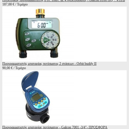
Ηλεκτρικός προγραμματιστής 8 στ. εσωτ. με 4 ηλεκτροβάνες - Galcon 8100 GQ + 4 H/B
187,00 € / Τεμάχιο
Προγραμματιστής μπαταρίας ποτίσματος 2 στάσεων - Orbit buddy II
90,00 € / Τεμάχιο
Προγραμματιστής μπαταρίας ποτίσματος - Galcon 7001 -3/4"- ΠΡΟΣΦΟΡΑ