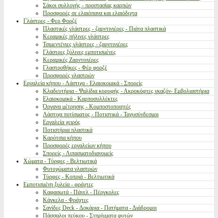
Σάκοι συλλογής - προστασίας καρπών
Προσφορές σε ελαιόπανα και ελαιόδιχτα
Γλάστρες - Φερ Φορζέ
Πλαστικές γλάστρες - ζαρντινιέρες - Πιάτα πλαστικά
Κεραμικές πήλινες γλάστρες
Τσιμεντένιες γλάστρες - ζαρντινιέρες
Γλάστρες ξύλινες εμποτισμένες
Κεραμικές Ζαρντινιέρες
Γλαστροθήκες - Φέρ φορζέ
Προσφορές γλαστρών
Εργαλεία κήπου - Λάστιχα - Ελαιοκομικά - Σπορείς
Κλαδευτήρια - Ψαλίδια κορυφής - Ακροκόφτες γκαζόν- Εμβολιαστήρια
Ελαιοκομικά - Καρποσυλλέκτες
Όργανα μέτρησης - Κομποστοποιητές
Λάστιχα ποτίσματος - Ποτιστικά - Ταχυσύνδεσμοι
Εργαλεία χειρός
Ποτιστήρια πλαστικά
Καρότσια κήπου
Προσφορές εργαλείων κήπου
Σπορείς - Λιπασματοδιανομείς
Χώματα - Τύρφες - Βελτιωτικά
Φυτοχώματα γλαστρών
Τύρφες - Κοπριά - Βελτιωτικά
Εμποτισμένη ξυλεία - φράχτες
Καφασωτά - Πάνελ - Πέργκολες
Κάγκελα - Φράχτες
Σανίδες Deck - Δοκάρια - Πατήματα - Διάδρομοι
Πάσσαλοι πεύκου - Στηρίγματα φυτών