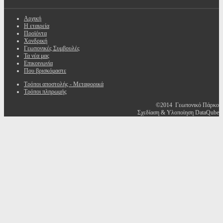
Αρχική
Η εταιρεία
Προϊόντα
Χονδρική
Γεωπονικές Συμβουλές
Τα νέα μας
Επικοινωνία
Που βρισκόμαστε
Τρόποι αποστολής - Μεταφορικά
Τρόποι πληρωμής
©2014 Γεωπονικό Πάρκο
Σχεδίαση & Υλοποίηση DataQube