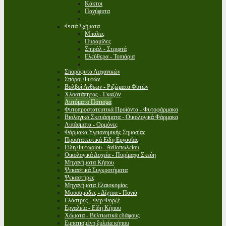
Κάκτοι
Παχύφυτα
Φυτά Σχήματα
Μπάλες
Πυραμίδες
Σπιράλ - Στριφτά
Ελεύθερα - Τοπιάρια
Σπορόφυτα Λαχανικών
Σπόροι Φυτών
Βολβοί Ανθεων - Ριζώματα Φυτών
Χλοοτάπητας - Γκαζόν
Αυτόματο Πότισμα
Φυτοπροστατευτικά Προϊόντα - Φυτοφάρμακα
Βιολογικά Σκευάσματα - Οικολογικά Φάρμακα
Λιπάσματα - Ορμόνες
Φάρμακα Υγειονομικής Σημασίας
Προστατευτικά Είδη Εργασίας
Είδη Φυτωρίου - Ανθοπωλείου
Οικολογικά Δοχεία - Πυρίμαχα Σκεύη
Μηχανήματα Κήπου
Ψεκαστικά Συγκροτήματα
Ψεκαστήρες
Μηχανήματα Ελαιοκομίας
Μουσαμάδες - Δίχτυα - Πανιά
Γλάστρες - Φερ Φορζέ
Εργαλεία - Είδη Κήπου
Χώματα - Βελτιωτικά εδάφους
Εμποτισμένη ξυλεία κήπου