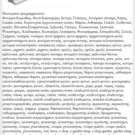
Ηλεκτρικοί προγραμματιστές
Φυτώρια Κορινθίας, Φυτά Καρποφόρα, Δέντρα, Γλάστρες, Αυτόματο πότισμα, Κήπος,
Garden center, Κηποτεχνία Αρχιτεκτονική τοπίου, Θάμνοι, Ανθοφόρα, Γκαζόν, Συνθετικό,
γκαζόν, Βότσαλα,Ελαφρόπετρα, Αρδευση, Γάστρες, Χλοοκοπτικά, Σκαπτικά,
Ψεκαστήρες, Κλαδοφάγοι, Κωνοφόρα, Λιπάσματα, Φυτοφάρμακα, Εσπεριδοειδή, Ξυλεία,
Σχήματα, τοπιάρια, τοπιαρια, φυτά σχήματα, φυτα σχηματα, σχηματοποιημένα φυτά,
σχηματοποιημενα φυτα, φυτώρια αττικής, φυτωρια αττικης, φυτωρια πελοπονησσου,
φυτωρια πελοπονησσου, κατασκευές κήπων, προσφορές φυτών, προσφορες φυτων, φυτά
κήπου, μηχανές γκαζόν, μηχανες γκαζον, φρέζες, φρεζες, φρέζα, φρεζα, ψεκαστικά,
αρδευτικά, αρδευτικα, αυτόματο πότισμα, αυτοματο ποτισμα, αρδευτικά δίκτυα,
αρδευτικα δικτυα, πότισμα κήπου, ποτισμα κηπου, αυτόματα ποτιστικά, μπέκ, μπεκ, ποπ
απ, πόπ άπ, εκτοξευτήρες, εκτοξευτηρες, λάστιχα ποτίσματος, λαστιχα ποτισματος, κέντρα
κήπου, εμποτισμένη ξυλεία, εμποτισμενη ξυλεια, ξυλεία κήπου, ξυλεια κηπου, πέργκολες,
περγκολες, καφασωτά, καφασωτα, θάμνοι μπορντούρας, θαμνοι μπορντουρας, ανθοφόροι
θάμνοι, ανθοφοροι θαμνοι, γεωπονικά καταστήματα, γεωπονικα καταστηματα,
εγκυκλοπαίδεια φυτών, εγκυκλοπαιδεια φυτών, φωτο φυτων, φωτό φυτών, φωτογραφίες
φυτών, φωτογραφιες φυτων, οξύφυλλα, οξυφυλλα φυτα, χώμα, χωμα, τύρφη, τυρφη,
χούμος, χουμος, οργανική ουσία, οργανικη ουσια, κλαδεμένα φυτά, κλαδεμενα φυτα,
τσάπα, τσαπα, φτυάρι, φτυαρι, τσάπα, τσαπα, κλαδευτήρι, κλαδευτήρια, κλαδευτηρι,
ψαλίδια κλαδέματος, ψαλίδι κλαδέματος, ψαλιδι κλαδεματος, ψαλιδια κλαδεματος,
μπορντουροψάλιδα, μπορντουροψαλιδο, μεσηνέζα, μεσηνεζα, ακροκόπτης, ακροκόπτης,
τρίμερ, τριμερ, τρίμμερ, τριμμερ, θαμνοκοπτικό, θαμνοκοπτικο, ευθυγραμμιστης,
ευθυγραμμιστής, κλαδοφάγος, κλαδοφαγος, θρυμματιστής κλαδιών, θρυμματιστης
κλαδιων, ψεκαστικά συγκροτήματα, ψεκαστικα συγκροτηματα, ψεκαστικά, ψεκαστικα,
ψεκαστήρες, ψεκαστηρες, ψεκαστήρι, ψεκαστηρι, ψεκαστήρες προπίεσης, ψεκαστηρες
προπιεσης, έτοιμος χλοοτάπητας, ετοιμος χλοοταπητας, έτοιμο γκαζόν, ετοιμο γκαζον,
χλοοτάπητας, χλοοταπητας, sod, lawn, e shop, e garden shop, e shop garden, garden shop,