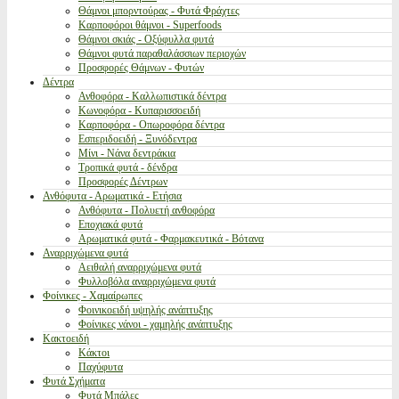
Θάμνοι μπορντούρας - Φυτά Φράχτες
Καρποφόροι θάμνοι - Superfoods
Θάμνοι σκιάς - Οξύφυλλα φυτά
Θάμνοι φυτά παραθαλάσσιων περιοχών
Προσφορές Θάμνων - Φυτών
Δέντρα
Ανθοφόρα - Καλλωπιστικά δέντρα
Κωνοφόρα - Κυπαρισσοειδή
Καρποφόρα - Οπωροφόρα δέντρα
Εσπεριδοειδή - Ξυνόδεντρα
Μίνι - Νάνα δεντράκια
Τροπικά φυτά - δένδρα
Προσφορές Δέντρων
Ανθόφυτα - Αρωματικά - Ετήσια
Ανθόφυτα - Πολυετή ανθοφόρα
Εποχιακά φυτά
Αρωματικά φυτά - Φαρμακευτικά - Βότανα
Αναρριχώμενα φυτά
Αειθαλή αναρριχώμενα φυτά
Φυλλοβόλα αναρριχώμενα φυτά
Φοίνικες - Χαμαίρωπες
Φοινικοειδή υψηλής ανάπτυξης
Φοίνικες νάνοι - χαμηλής ανάπτυξης
Κακτοειδή
Κάκτοι
Παχύφυτα
Φυτά Σχήματα
Φυτά Μπάλες