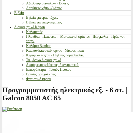
Αξεσουάρ μεταλλικά - Βάσεις
Αποθήκες κήπου ξύλινες
Βιβλία
Βιβλία για ερασιτέχνες
Βιβλία για επαγγελματίες
Διακοσμητικά Κήπου
Καλαμωτές
Πλακίδια - Πλαστικοί - Μεταλλικοί φράχτες - Πέργκολες - Πράσινοι
τοίχοι
Καλάμια Bamboo
Καμπανάκια αυλόπορτας - Μικροέπιπλα
Κεραμικά τοίχου - Πήλινες παραστάσεις
Τσιμέντινα διακοσμητικά
Διαμόρφωση εδάφους -διαχωριστικά.
Ελαφρόπετρα - Φλοιός Πεύκου
Βρύσες ορειχάλκινες
Φωτιστικά κήπου
Προγραμματιστής ηλεκτρικός εξ. - 6 στ. |
Galcon 8050 AC 65