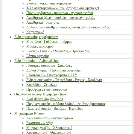
Σκόνες - κόκκοι απεντομώσεων
Τζέλ απεντομώσεων - Ετοιμόχρηστα δολώματα gel
Ποντικοφάρμακα - μυοκτόνα - αρουραιοκτόνα
Απωθητικά ζώων - πουλιών - ποντικών - φιδιών
Απωθητικά - βιοκτόνα
Δολωματικοί σταθμοί - κόλλες ποντικών - ποντικοπαγίδες
Κτηνιατρικά
Είδη προστασίας εργαζομένων
Μποτάκια - Γαλότσες - Φόρμες
Μάσκες ψεκασμού
Ιμάντες - Γυαλιά - Ωτασπίδες - Προσωπίδες
Γάντια εργασίας
Είδη Φυτωρίου - Ανθοπωλείου
Γλάστρες φυτωρίου - Σακούλες
Δίσκοι σποράς - Παλετάκια φύτευσης
Γλαστράκια - Υποστρώματα JIFFY
Είδη συσκευασίας - Ταμπελάκια - Ράφιες - Κορδόνια
Κουβάδες - Ζεμπίλια
Προσφορές ειδών φυτωρίου
Οικολογικά σκεύη- Πυρίμαχα - Inox
Ανοξείδωτα δοχεία - Inox
Πυρίμαχα σκεύη - πιθάρια λαδιού - λεκάνες ζυμώματος
Πλαστικά δοχεία - Βαρέλια - Τενεκέδες
Μηχανήματα Κήπου
Αλυσσοπρίονα - Κονταροπρίονα
Σκαπτικά - Φρέζες
Μηχανές γκαζόν - Χλοοκοπτικά
Χορτοκοπτικά - Θαμνοκοπτικά