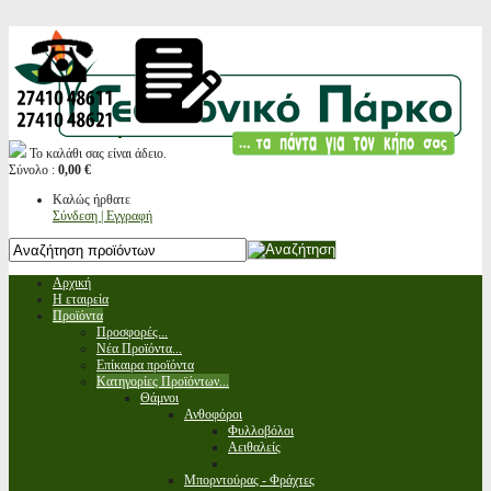
Το καλάθι σας είναι άδειο.
Σύνολο :
0,00 €
Καλώς ήρθατε
Σύνδεση | Εγγραφή
Αρχική
Η εταιρεία
Προϊόντα
Προσφορές...
Νέα Προϊόντα...
Επίκαιρα προϊόντα
Κατηγορίες Προϊόντων...
Θάμνοι
Ανθοφόροι
Φυλλοβόλοι
Αειθαλείς
Μπορντούρας - Φράχτες