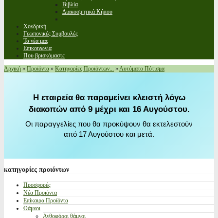
Βιβλία
Διακοσμητικά Κήπου
Χονδρική
Γεωπονικές Συμβουλές
Τα νέα μας
Επικοινωνία
Που βρισκόμαστε
Αρχική
»
Προϊόντα
»
Κατηγορίες Προϊόντων...
»
Αυτόματο Πότισμα
Η εταιρεία θα παραμείνει κλειστή λόγω
διακοπών από 9 μέχρι και 16 Αυγούστου.
Οι παραγγελίες που θα προκύψουν θα εκτελεστούν
από 17 Αυγούστου και μετά.
κατηγορίες
προιόντων
Προσφορές
Νέα Προϊόντα
Επίκαιρα Προϊόντα
Θάμνοι
Ανθοφόροι θάμνοι