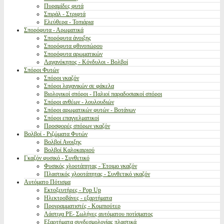
Πυραμίδες φυτά
Σπιράλ - Στριφτά
Ελεύθερα - Τοπιάρια
Σπορόφυτα - Αρωματικά
Σπορόφυτα άνοιξης
Σπορόφυτα φθινοπώρου
Σπορόφυτα αρωματικών
Λαχανόκηπος - Κόνδυλοι - Βολβοί
Σπόροι Φυτών
Σπόροι γκαζόν
Σπόροι λαχανικών σε φάκελα
Βιολογικοί σπόροι - Παλιοί παραδοσιακοί σπόροι
Σπόροι ανθέων - λουλουδιών
Σπόροι αρωματικών φυτών - Βοτάνων
Σπόροι επαγγελματικοί
Προσφορές σπόρων γκαζόν
Βολβοί - Ριζώματα Φυτών
Βολβοί Ανοιξης
Βολβοί Καλοκαιριού
Γκαζόν φυσικό - Συνθετικό
Φυσικός χλοοτάπητας - Έτοιμο γκαζόν
Πλαστικός χλοοτάπητας - Συνθετικό γκαζόν
Αυτόματο Πότισμα
Εκτοξευτήρες - Pop Up
Ηλεκτροβάνες - εξαρτήματα
Προγραμματιστές - Κομπιούτερ
Λάστιχα PE- Σωλήνες αυτόματου ποτίσματος
Εξαρτήματα συνδεσμολογίας πλαστικά