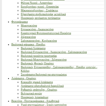
Φίλτρα Νερού - Λιπαντήρες
Εκτοξευτήρες νερού - Επιφανείας
Μικροεκτοξευτήρες - Σταλάκτες
Εξαρτήματα συνδεσμολογίας μεταλλικά
Προσφορές αυτόματου ποτίσματος
Φυτοφάρμακα
Μυκητοκτόνα
Εντομοκτόνα - Ακαρεοκτόνα
Ερασιτεχνικά Φυτοπροστατευτικά Προιόντα
Ζιζανιοκτόνα
Σαλιγκαροκτόνα - Κοχλιοκτόνα
Βιολογικά φάρμακα - Παγίδες
Βιολογικά Λιπάσματα
Βιολογικά Εντομοκτόνα - Ακαρεοκτόνα - Σαλιγκαροκτόνα
Βιολογικά προιόντα προστασίας
Βιολογικά Μυκητοκτόνα - Ζιζανιοκτόνα
Βιολογικές Φυτικές Ορμόνες
Βιολογικές Εντομοπαγίδες - Σαλιγκαροπαγίδες - Παγίδες ερπετών -
Κόλλες
Σκευάσματα βιολογικά για απεντομώσεις
Λιπάσματα - Ορμόνες
Κοκκώδη χημικά λιπάσματα
Λιπάσματα υδατοδιαλυτά διαφυλλικά
Ρυθμιστές ανάπτυξης - Ορμόνες
Βελτιωτικά φυτών
Προσφορές λιπασμάτων
Βιοκτόνα - Ποντικοφάρμακα - Απωθητικά
Υγρά απεντομώσεων - Σπρέυ καπνογόνα