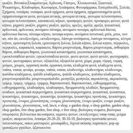
γκαζόν, Βότσαλα,Ελαφρόπετρα, Αρδευση, Γάστρες, Χλοοκοπτικά, Σκαπτικά,
Ψεκαστήρες, Κλαδοφάγοι, Κωνοφόρα, Λιπάσματα, Φυτοφάρμακα, Εσπεριδοειδή, Ξυλεία,
Σχήματα, τοπιάρια, τοπιαρια, φυτά σχήματα, φυτα σχηματα, σχηματοποιημένα φυτά,
σχηματοποιημενα φυτα, φυτώρια αττικής, φυτωρια αττικης, φυτωρια πελοπονησσου,
φυτωρια πελοπονησσου, κατασκευές κήπων, προσφορές φυτών, προσφορες φυτων, φυτά
κήπου, μηχανές γκαζόν, μηχανες γκαζον, φρέζες, φρεζες, φρέζα, φρεζα, ψεκαστικά,
αρδευτικά, αρδευτικα, αυτόματο πότισμα, αυτοματο ποτισμα, αρδευτικά δίκτυα,
αρδευτικα δικτυα, πότισμα κήπου, ποτισμα κηπου, αυτόματα ποτιστικά, μπέκ, μπεκ, ποπ
απ, πόπ άπ, εκτοξευτήρες, εκτοξευτηρες, λάστιχα ποτίσματος, λαστιχα ποτισματος, κέντρα
κήπου, εμποτισμένη ξυλεία, εμποτισμενη ξυλεια, ξυλεία κήπου, ξυλεια κηπου, πέργκολες,
περγκολες, καφασωτά, καφασωτα, θάμνοι μπορντούρας, θαμνοι μπορντουρας, ανθοφόροι
θάμνοι, ανθοφοροι θαμνοι, γεωπονικά καταστήματα, γεωπονικα καταστηματα,
εγκυκλοπαίδεια φυτών, εγκυκλοπαιδεια φυτών, φωτο φυτων, φωτό φυτών, φωτογραφίες
φυτών, φωτογραφιες φυτων, οξύφυλλα, οξυφυλλα φυτα, χώμα, χωμα, τύρφη, τυρφη,
χούμος, χουμος, οργανική ουσία, οργανικη ουσια, κλαδεμένα φυτά, κλαδεμενα φυτα,
τσάπα, τσαπα, φτυάρι, φτυαρι, τσάπα, τσαπα, κλαδευτήρι, κλαδευτήρια, κλαδευτηρι,
ψαλίδια κλαδέματος, ψαλίδι κλαδέματος, ψαλιδι κλαδεματος, ψαλιδια κλαδεματος,
μπορντουροψάλιδα, μπορντουροψαλιδο, μεσηνέζα, μεσηνεζα, ακροκόπτης, ακροκόπτης,
τρίμερ, τριμερ, τρίμμερ, τριμμερ, θαμνοκοπτικό, θαμνοκοπτικο, ευθυγραμμιστης,
ευθυγραμμιστής, κλαδοφάγος, κλαδοφαγος, θρυμματιστής κλαδιών, θρυμματιστης
κλαδιων, ψεκαστικά συγκροτήματα, ψεκαστικα συγκροτηματα, ψεκαστικά, ψεκαστικα,
ψεκαστήρες, ψεκαστηρες, ψεκαστήρι, ψεκαστηρι, ψεκαστήρες προπίεσης, ψεκαστηρες
προπιεσης, έτοιμος χλοοτάπητας, ετοιμος χλοοταπητας, έτοιμο γκαζόν, ετοιμο γκαζον,
χλοοτάπητας, χλοοταπητας, sod, lawn, e shop, e garden shop, e shop garden, garden shop,
shop garden, free shop garden, free shop, e free shop, βιολογικη ντοματα, βιολογικα
σπορόφυτα, βελτιωτικα σκευασματα, ορμονες φυτων, εκτοξευτηρες τσαφ-τσαφ, μειγμα
γκαζον, ακαρεοκτόνα, λιπασμα 20-20-20, 30-10-10, βιολογικη προστασία φυτων,
πατατοσπορος, σακοι μανιταριών, μουσαμάδες, διχτυά σκίασης λαχανικών, pop-up
γραναζωτα γηπέδων, ζιζανιοκτόνα