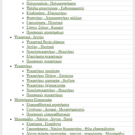
Πολυεργαλεία - Πολυμηχανήματα
Ψαλίδια μπορντούρας - Ευθυγραμμιστές
Κλαδοφάγοι - Εξαερωτήρες
Φυσητήρες - Απορροφητήρες φύλλων
Γαιοτρύπανα - Πλυστικά
Σχίστες Ξύλων - Κορμών
Προσφορές μηχανημάτων
Ψεκαστικά - Αντλίες
Ψεκαστικά Βυτία εδάφους
Αντλίες - Πιεστικά
Νεφελοψεκαστήρες - Θειωτήρες
Εξαρτήματα ψεκαστικών
Προσφορές ψεκαστικών
Ψεκαστήρες
Ψεκαστήρες προπίεσης
Ψεκαστήρες Πλάτης - Επινώτιοι
Ψεκαστήρες μπαταρίας - βενζίνης
Ψεκαστήρες ζιζανιοκτονίας
Νεφελοψεκαστήρες - Θειωτήρες
Προσφορές ψεκαστήρων
Μηχανήματα Ελαιοκομίας
Ελαιοραβδιστικά μηχανήματα
Γεννήτριες - Δυναμό - Μετασχηματιστές
Προσφορές ελαιοραβδιστικών
Μουσαμάδες - Νάυλον - Δίχτυα - Πανιά
Ελαιόπανα - Ελαιόδιχτα
Γαιουφάσματα - Νάυλον θερμοκηπίου - Φίλμ εδαφοκάλυψης
Δίχτυα σκίασης-προστασίας - παγετού - αναρρίχησης - Μουσαμάδες