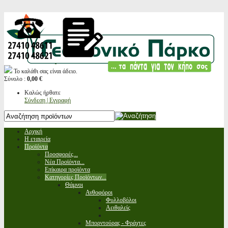
Το καλάθι σας είναι άδειο.
Σύνολο :
0,00 €
Καλώς ήρθατε
Σύνδεση | Εγγραφή
Αρχική
Η εταιρεία
Προϊόντα
Προσφορές...
Νέα Προϊόντα...
Επίκαιρα προϊόντα
Κατηγορίες Προϊόντων...
Θάμνοι
Ανθοφόροι
Φυλλοβόλοι
Αειθαλείς
Μπορντούρας - Φράχτες