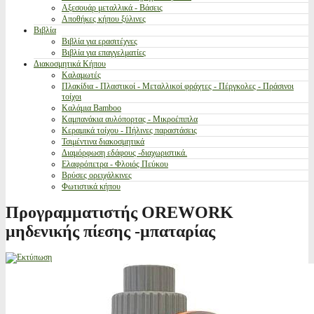
Αξεσουάρ μεταλλικά - Βάσεις
Αποθήκες κήπου ξύλινες
Βιβλία
Βιβλία για ερασιτέχνες
Βιβλία για επαγγελματίες
Διακοσμητικά Κήπου
Καλαμωτές
Πλακίδια - Πλαστικοί - Μεταλλικοί φράχτες - Πέργκολες - Πράσινοι
τοίχοι
Καλάμια Bamboo
Καμπανάκια αυλόπορτας - Μικροέπιπλα
Κεραμικά τοίχου - Πήλινες παραστάσεις
Τσιμέντινα διακοσμητικά
Διαμόρφωση εδάφους -διαχωριστικά.
Ελαφρόπετρα - Φλοιός Πεύκου
Βρύσες ορειχάλκινες
Φωτιστικά κήπου
Προγραμματιστής OREWORK
μηδενικής πίεσης -μπαταρίας