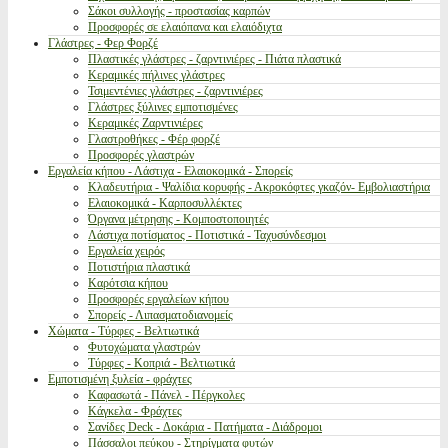
Σάκοι συλλογής - προστασίας καρπών
Προσφορές σε ελαιόπανα και ελαιόδιχτα
Γλάστρες - Φερ Φορζέ
Πλαστικές γλάστρες - ζαρντινιέρες - Πιάτα πλαστικά
Κεραμικές πήλινες γλάστρες
Τσιμεντένιες γλάστρες - ζαρντινιέρες
Γλάστρες ξύλινες εμποτισμένες
Κεραμικές Ζαρντινιέρες
Γλαστροθήκες - Φέρ φορζέ
Προσφορές γλαστρών
Εργαλεία κήπου - Λάστιχα - Ελαιοκομικά - Σπορείς
Κλαδευτήρια - Ψαλίδια κορυφής - Ακροκόφτες γκαζόν- Εμβολιαστήρια
Ελαιοκομικά - Καρποσυλλέκτες
Όργανα μέτρησης - Κομποστοποιητές
Λάστιχα ποτίσματος - Ποτιστικά - Ταχυσύνδεσμοι
Εργαλεία χειρός
Ποτιστήρια πλαστικά
Καρότσια κήπου
Προσφορές εργαλείων κήπου
Σπορείς - Λιπασματοδιανομείς
Χώματα - Τύρφες - Βελτιωτικά
Φυτοχώματα γλαστρών
Τύρφες - Κοπριά - Βελτιωτικά
Εμποτισμένη ξυλεία - φράχτες
Καφασωτά - Πάνελ - Πέργκολες
Κάγκελα - Φράχτες
Σανίδες Deck - Δοκάρια - Πατήματα - Διάδρομοι
Πάσσαλοι πεύκου - Στηρίγματα φυτών