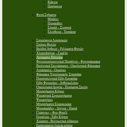
Κάκτοι
Παχύφυτα
Φυτά Σχήματα
Μπάλες
Πυραμίδες
Σπιράλ - Στριφτά
Ελεύθερα - Τοπιάρια
Σπορόφυτα Λαχανικών
Σπόροι Φυτών
Βολβοί Ανθεων - Ριζώματα Φυτών
Χλοοτάπητας - Γκαζόν
Αυτόματο Πότισμα
Φυτοπροστατευτικά Προϊόντα - Φυτοφάρμακα
Βιολογικά Σκευάσματα - Οικολογικά Φάρμακα
Λιπάσματα - Ορμόνες
Φάρμακα Υγειονομικής Σημασίας
Προστατευτικά Είδη Εργασίας
Είδη Φυτωρίου - Ανθοπωλείου
Οικολογικά Δοχεία - Πυρίμαχα Σκεύη
Μηχανήματα Κήπου
Ψεκαστικά Συγκροτήματα
Ψεκαστήρες
Μηχανήματα Ελαιοκομίας
Μουσαμάδες - Δίχτυα - Πανιά
Γλάστρες - Φερ Φορζέ
Εργαλεία - Είδη Κήπου
Χώματα - Βελτιωτικά εδάφους
Εμποτισμένη ξυλεία κήπου