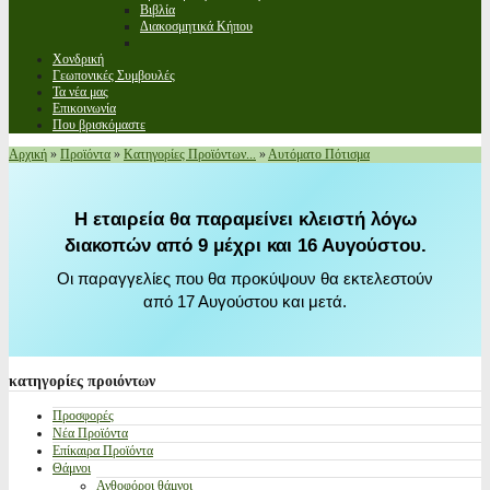
Βιβλία
Διακοσμητικά Κήπου
Χονδρική
Γεωπονικές Συμβουλές
Τα νέα μας
Επικοινωνία
Που βρισκόμαστε
Αρχική
»
Προϊόντα
»
Κατηγορίες Προϊόντων...
»
Αυτόματο Πότισμα
Η εταιρεία θα παραμείνει κλειστή λόγω
διακοπών από 9 μέχρι και 16 Αυγούστου.
Οι παραγγελίες που θα προκύψουν θα εκτελεστούν
από 17 Αυγούστου και μετά.
κατηγορίες
προιόντων
Προσφορές
Νέα Προϊόντα
Επίκαιρα Προϊόντα
Θάμνοι
Ανθοφόροι θάμνοι