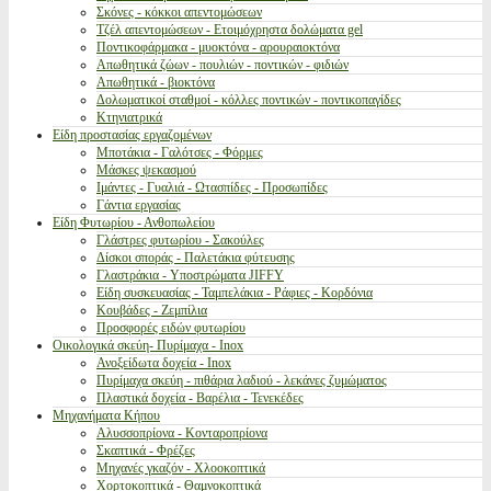
Σκόνες - κόκκοι απεντομώσεων
Τζέλ απεντομώσεων - Ετοιμόχρηστα δολώματα gel
Ποντικοφάρμακα - μυοκτόνα - αρουραιοκτόνα
Απωθητικά ζώων - πουλιών - ποντικών - φιδιών
Απωθητικά - βιοκτόνα
Δολωματικοί σταθμοί - κόλλες ποντικών - ποντικοπαγίδες
Κτηνιατρικά
Είδη προστασίας εργαζομένων
Μποτάκια - Γαλότσες - Φόρμες
Μάσκες ψεκασμού
Ιμάντες - Γυαλιά - Ωτασπίδες - Προσωπίδες
Γάντια εργασίας
Είδη Φυτωρίου - Ανθοπωλείου
Γλάστρες φυτωρίου - Σακούλες
Δίσκοι σποράς - Παλετάκια φύτευσης
Γλαστράκια - Υποστρώματα JIFFY
Είδη συσκευασίας - Ταμπελάκια - Ράφιες - Κορδόνια
Κουβάδες - Ζεμπίλια
Προσφορές ειδών φυτωρίου
Οικολογικά σκεύη- Πυρίμαχα - Inox
Ανοξείδωτα δοχεία - Inox
Πυρίμαχα σκεύη - πιθάρια λαδιού - λεκάνες ζυμώματος
Πλαστικά δοχεία - Βαρέλια - Τενεκέδες
Μηχανήματα Κήπου
Αλυσσοπρίονα - Κονταροπρίονα
Σκαπτικά - Φρέζες
Μηχανές γκαζόν - Χλοοκοπτικά
Χορτοκοπτικά - Θαμνοκοπτικά