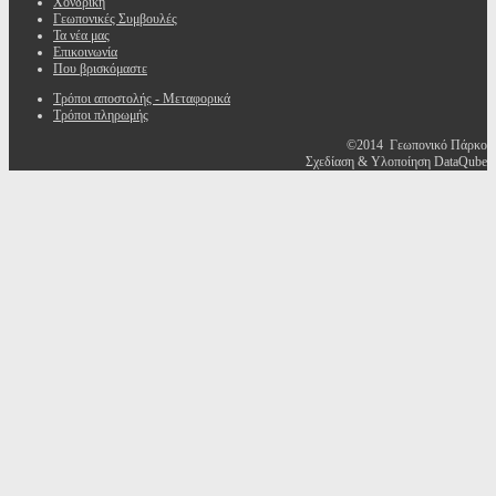
Χονδρική
Γεωπονικές Συμβουλές
Τα νέα μας
Επικοινωνία
Που βρισκόμαστε
Τρόποι αποστολής - Μεταφορικά
Τρόποι πληρωμής
©2014 Γεωπονικό Πάρκο
Σχεδίαση & Υλοποίηση DataQube