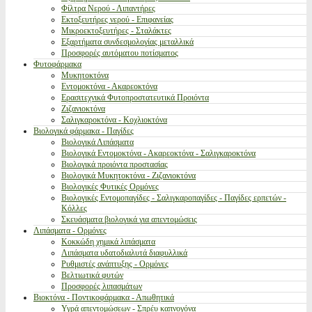
Φίλτρα Νερού - Λιπαντήρες
Εκτοξευτήρες νερού - Επιφανείας
Μικροεκτοξευτήρες - Σταλάκτες
Εξαρτήματα συνδεσμολογίας μεταλλικά
Προσφορές αυτόματου ποτίσματος
Φυτοφάρμακα
Μυκητοκτόνα
Εντομοκτόνα - Ακαρεοκτόνα
Ερασιτεχνικά Φυτοπροστατευτικά Προιόντα
Ζιζανιοκτόνα
Σαλιγκαροκτόνα - Κοχλιοκτόνα
Βιολογικά φάρμακα - Παγίδες
Βιολογικά Λιπάσματα
Βιολογικά Εντομοκτόνα - Ακαρεοκτόνα - Σαλιγκαροκτόνα
Βιολογικά προιόντα προστασίας
Βιολογικά Μυκητοκτόνα - Ζιζανιοκτόνα
Βιολογικές Φυτικές Ορμόνες
Βιολογικές Εντομοπαγίδες - Σαλιγκαροπαγίδες - Παγίδες ερπετών -
Κόλλες
Σκευάσματα βιολογικά για απεντομώσεις
Λιπάσματα - Ορμόνες
Κοκκώδη χημικά λιπάσματα
Λιπάσματα υδατοδιαλυτά διαφυλλικά
Ρυθμιστές ανάπτυξης - Ορμόνες
Βελτιωτικά φυτών
Προσφορές λιπασμάτων
Βιοκτόνα - Ποντικοφάρμακα - Απωθητικά
Υγρά απεντομώσεων - Σπρέυ καπνογόνα