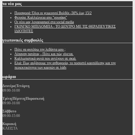
τα
νέα μας
Προσφορά: Όλοι οι χειμερινοί Βολβόι -50% έως 15/2
Φειγιόα: Καλλιέργεια απο ''χρυσάφι''
Oι νέοι μας λογαριασμοί στα social media
ΓΚΙΝΓΚΟ ΜΠΙΛΟΜΠΑ - ΤΟ ΔΕΝΤΡΟ ΜΕ ΤΙΣ ΘΕΡΑΠΕΥΤΙΚΕΣ
ΙΔΙΟΤΗΤΕΣ
γεωπονικές
συμβουλές
Πότε να φυτέψω την λεβάντα μου ;
Λίπανση πατάτας - Πότε και πώς γίνεται.
Καλλωπιστικά φυτά που αντέχουν σε σκιά.
Ελιά: Πως αυξάνουμε την ανθοφορία, το ποσοστό καρπόδεσης και την
περιεκτικότητα των καρπών σε λάδι
ωράριο
Δευτέρα|Τετάρτη
09:00-16:00
Τρίτη|Πέμπτη|Παρασκευή
09:00-16:00
Σάββατο
09:00-15:00
Κυριακή
ΚΛΕΙΣΤΑ