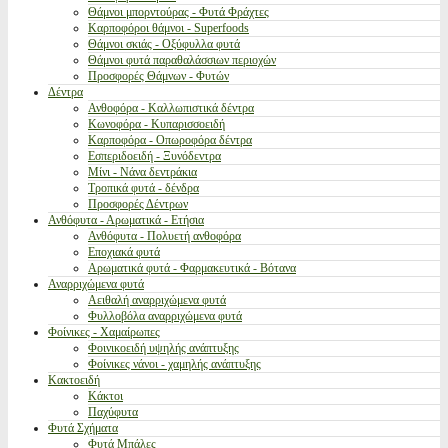
Θάμνοι μπορντούρας - Φυτά Φράχτες
Καρποφόροι θάμνοι - Superfoods
Θάμνοι σκιάς - Οξύφυλλα φυτά
Θάμνοι φυτά παραθαλάσσιων περιοχών
Προσφορές Θάμνων - Φυτών
Δέντρα
Ανθοφόρα - Καλλωπιστικά δέντρα
Κωνοφόρα - Κυπαρισσοειδή
Καρποφόρα - Οπωροφόρα δέντρα
Εσπεριδοειδή - Ξυνόδεντρα
Μίνι - Νάνα δεντράκια
Τροπικά φυτά - δένδρα
Προσφορές Δέντρων
Ανθόφυτα - Αρωματικά - Ετήσια
Ανθόφυτα - Πολυετή ανθοφόρα
Εποχιακά φυτά
Αρωματικά φυτά - Φαρμακευτικά - Βότανα
Αναρριχώμενα φυτά
Αειθαλή αναρριχώμενα φυτά
Φυλλοβόλα αναρριχώμενα φυτά
Φοίνικες - Χαμαίρωπες
Φοινικοειδή υψηλής ανάπτυξης
Φοίνικες νάνοι - χαμηλής ανάπτυξης
Κακτοειδή
Κάκτοι
Παχύφυτα
Φυτά Σχήματα
Φυτά Μπάλες