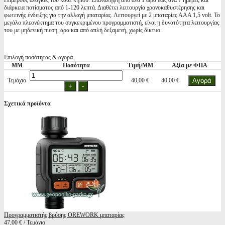
επιμέρους ανάγκες του κάθε κήπου. Επαναληψη από ανά 1 ώρα εως ανά 7 ημέρες και
διάρκεια ποτίσματος από 1-120 λεπτά. Διαθέτει λειτουργία χρονοκαθυστέρησης και
φωτεινής ένδειξης για την αλλαγή μπαταρίας. Λειτουργεί με 2 μπαταρίες ΑΑΑ 1,5 volt. Το
μεγάλο πλεονέκτημα του συγκεκριμένου προγραμματιστή, είναι η δυνατότητα λειτουργίας
του με μηδενική πίεση, άρα και από απλή δεξαμενή, χωρίς δίκτυο.
Επιλογή ποσότητας & αγορά
ΜΜ
Ποσότητα
Τιμή/ΜΜ
Αξία με ΦΠΑ
Τεμάχιο
40,00 €
40,00 €
Σχετικά προϊόντα
Προγραμματιστής βρύσης OREWORK μπαταρίας
47,00 € / Τεμάχιο