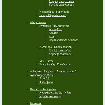
Χαμηλής μπορντούρας
Υψηλής μπορντούρας
Καρποφόροι - Superfoods
Σκιάς - Οξύφυλλα φυτά
Δέντρα κήπου
Ανθοφόρα - καλλωπιστικά
Φυλλοβόλα
Αειθαλή
Σκιάς
Παραθαλάσσιων περιοχών
Κωνοφόρα - Κυπαρισσοειδή
Υψηλής ανάπτυξης
Χαμηλής ανάπτυξης
Μίνι - Νάνα
Εσπεριδοειδή - Ξυνόδεντρα
Ανθόφυτα - Εποχιακά - Αρωματικά Φυτά
Αναρριχώμενα Φυτά
Αειθαλή
Φυλλοβόλα
Φοίνικες - Χαμαίρωπες
Χαμηλής ανάπτυξης - Νάνα
Υψηλής ανάπτυξης
Κακτοειδή