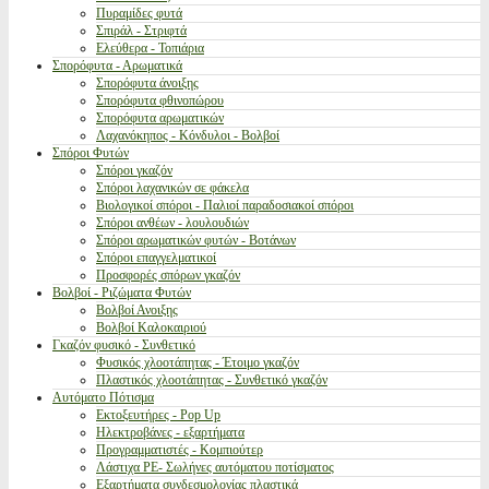
Πυραμίδες φυτά
Σπιράλ - Στριφτά
Ελεύθερα - Τοπιάρια
Σπορόφυτα - Αρωματικά
Σπορόφυτα άνοιξης
Σπορόφυτα φθινοπώρου
Σπορόφυτα αρωματικών
Λαχανόκηπος - Κόνδυλοι - Βολβοί
Σπόροι Φυτών
Σπόροι γκαζόν
Σπόροι λαχανικών σε φάκελα
Βιολογικοί σπόροι - Παλιοί παραδοσιακοί σπόροι
Σπόροι ανθέων - λουλουδιών
Σπόροι αρωματικών φυτών - Βοτάνων
Σπόροι επαγγελματικοί
Προσφορές σπόρων γκαζόν
Βολβοί - Ριζώματα Φυτών
Βολβοί Ανοιξης
Βολβοί Καλοκαιριού
Γκαζόν φυσικό - Συνθετικό
Φυσικός χλοοτάπητας - Έτοιμο γκαζόν
Πλαστικός χλοοτάπητας - Συνθετικό γκαζόν
Αυτόματο Πότισμα
Εκτοξευτήρες - Pop Up
Ηλεκτροβάνες - εξαρτήματα
Προγραμματιστές - Κομπιούτερ
Λάστιχα PE- Σωλήνες αυτόματου ποτίσματος
Εξαρτήματα συνδεσμολογίας πλαστικά