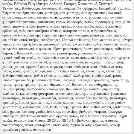
γκαζόν, Βότσαλα,Ελαφρόπετρα, Αρδευση, Γάστρες, Χλοοκοπτικά, Σκαπτικά,
Ψεκαστήρες, Κλαδοφάγοι, Κωνοφόρα, Λιπάσματα, Φυτοφάρμακα, Εσπεριδοειδή, Ξυλεία,
Σχήματα, τοπιάρια, τοπιαρια, φυτά σχήματα, φυτα σχηματα, σχηματοποιημένα φυτά,
σχηματοποιημενα φυτα, φυτώρια αττικής, φυτωρια αττικης, φυτωρια πελοπονησσου,
φυτωρια πελοπονησσου, κατασκευές κήπων, προσφορές φυτών, προσφορες φυτων, φυτά
κήπου, μηχανές γκαζόν, μηχανες γκαζον, φρέζες, φρεζες, φρέζα, φρεζα, ψεκαστικά,
αρδευτικά, αρδευτικα, αυτόματο πότισμα, αυτοματο ποτισμα, αρδευτικά δίκτυα,
αρδευτικα δικτυα, πότισμα κήπου, ποτισμα κηπου, αυτόματα ποτιστικά, μπέκ, μπεκ, ποπ
απ, πόπ άπ, εκτοξευτήρες, εκτοξευτηρες, λάστιχα ποτίσματος, λαστιχα ποτισματος, κέντρα
κήπου, εμποτισμένη ξυλεία, εμποτισμενη ξυλεια, ξυλεία κήπου, ξυλεια κηπου, πέργκολες,
περγκολες, καφασωτά, καφασωτα, θάμνοι μπορντούρας, θαμνοι μπορντουρας, ανθοφόροι
θάμνοι, ανθοφοροι θαμνοι, γεωπονικά καταστήματα, γεωπονικα καταστηματα,
εγκυκλοπαίδεια φυτών, εγκυκλοπαιδεια φυτών, φωτο φυτων, φωτό φυτών, φωτογραφίες
φυτών, φωτογραφιες φυτων, οξύφυλλα, οξυφυλλα φυτα, χώμα, χωμα, τύρφη, τυρφη,
χούμος, χουμος, οργανική ουσία, οργανικη ουσια, κλαδεμένα φυτά, κλαδεμενα φυτα,
τσάπα, τσαπα, φτυάρι, φτυαρι, τσάπα, τσαπα, κλαδευτήρι, κλαδευτήρια, κλαδευτηρι,
ψαλίδια κλαδέματος, ψαλίδι κλαδέματος, ψαλιδι κλαδεματος, ψαλιδια κλαδεματος,
μπορντουροψάλιδα, μπορντουροψαλιδο, μεσηνέζα, μεσηνεζα, ακροκόπτης, ακροκόπτης,
τρίμερ, τριμερ, τρίμμερ, τριμμερ, θαμνοκοπτικό, θαμνοκοπτικο, ευθυγραμμιστης,
ευθυγραμμιστής, κλαδοφάγος, κλαδοφαγος, θρυμματιστής κλαδιών, θρυμματιστης
κλαδιων, ψεκαστικά συγκροτήματα, ψεκαστικα συγκροτηματα, ψεκαστικά, ψεκαστικα,
ψεκαστήρες, ψεκαστηρες, ψεκαστήρι, ψεκαστηρι, ψεκαστήρες προπίεσης, ψεκαστηρες
προπιεσης, έτοιμος χλοοτάπητας, ετοιμος χλοοταπητας, έτοιμο γκαζόν, ετοιμο γκαζον,
χλοοτάπητας, χλοοταπητας, sod, lawn, e shop, e garden shop, e shop garden, garden shop,
shop garden, free shop garden, free shop, e free shop, βιολογικη ντοματα, βιολογικα
σπορόφυτα, βελτιωτικα σκευασματα, ορμονες φυτων, εκτοξευτηρες τσαφ-τσαφ, μειγμα
γκαζον, ακαρεοκτόνα, λιπασμα 20-20-20, 30-10-10, βιολογικη προστασία φυτων,
πατατοσπορος, σακοι μανιταριών, μουσαμάδες, διχτυά σκίασης λαχανικών, pop-up
γραναζωτα γηπέδων, ζιζανιοκτόνα