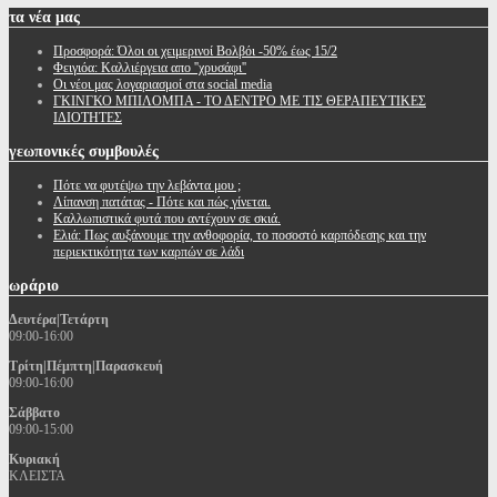
τα
νέα μας
Προσφορά: Όλοι οι χειμερινοί Βολβόι -50% έως 15/2
Φειγιόα: Καλλιέργεια απο ''χρυσάφι''
Oι νέοι μας λογαριασμοί στα social media
ΓΚΙΝΓΚΟ ΜΠΙΛΟΜΠΑ - ΤΟ ΔΕΝΤΡΟ ΜΕ ΤΙΣ ΘΕΡΑΠΕΥΤΙΚΕΣ
ΙΔΙΟΤΗΤΕΣ
γεωπονικές
συμβουλές
Πότε να φυτέψω την λεβάντα μου ;
Λίπανση πατάτας - Πότε και πώς γίνεται.
Καλλωπιστικά φυτά που αντέχουν σε σκιά.
Ελιά: Πως αυξάνουμε την ανθοφορία, το ποσοστό καρπόδεσης και την
περιεκτικότητα των καρπών σε λάδι
ωράριο
Δευτέρα|Τετάρτη
09:00-16:00
Τρίτη|Πέμπτη|Παρασκευή
09:00-16:00
Σάββατο
09:00-15:00
Κυριακή
ΚΛΕΙΣΤΑ