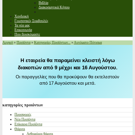
Βιβλία
Διακοσμητικά Κήπου
Χονδρική
Γεωπονικές Συμβουλές
Τα νέα μας
Επικοινωνία
Που βρισκόμαστε
Αρχική
»
Προϊόντα
»
Κατηγορίες Προϊόντων...
»
Αυτόματο Πότισμα
Η εταιρεία θα παραμείνει κλειστή λόγω
διακοπών από 9 μέχρι και 16 Αυγούστου.
Οι παραγγελίες που θα προκύψουν θα εκτελεστούν
από 17 Αυγούστου και μετά.
κατηγορίες
προιόντων
Προσφορές
Νέα Προϊόντα
Επίκαιρα Προϊόντα
Θάμνοι
Ανθοφόροι θάμνοι