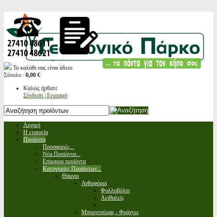
Το καλάθι σας είναι άδειο.
Σύνολο :
0,00 €
Καλώς ήρθατε
Σύνδεση | Εγγραφή
Αρχική
Η εταιρεία
Προϊόντα
Προσφορές...
Νέα Προϊόντα...
Επίκαιρα προϊόντα
Κατηγορίες Προϊόντων...
Θάμνοι
Ανθοφόροι
Φυλλοβόλοι
Αειθαλείς
Μπορντούρας - Φράχτες