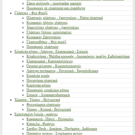
Σάκοι συλλογής - προστασίας καρπών
Προσφορές σε ελαιόπανα και ελαιόδιχτα
Γλάστρες - Φερ Φορζέ
Πλαστικές γλάστρες - ζαρντινιέρες - Πιάτα πλαστικά
Κεραμικές πήλινες γλάστρες
Τσιμεντένιες γλάστρες - ζαρντινιέρες
Γλάστρες ξύλινες εμποτισμένες
Κεραμικές Ζαρντινιέρες
Γλαστροθήκες - Φέρ φορζέ
Προσφορές γλαστρών
Εργαλεία κήπου - Λάστιχα - Ελαιοκομικά - Σπορείς
Κλαδευτήρια - Ψαλίδια κορυφής - Ακροκόφτες γκαζόν- Εμβολιαστήρια
Ελαιοκομικά - Καρποσυλλέκτες
Όργανα μέτρησης - Κομποστοποιητές
Λάστιχα ποτίσματος - Ποτιστικά - Ταχυσύνδεσμοι
Εργαλεία χειρός
Ποτιστήρια πλαστικά
Καρότσια κήπου
Προσφορές εργαλείων κήπου
Σπορείς - Λιπασματοδιανομείς
Χώματα - Τύρφες - Βελτιωτικά
Φυτοχώματα γλαστρών
Τύρφες - Κοπριά - Βελτιωτικά
Εμποτισμένη ξυλεία - φράχτες
Καφασωτά - Πάνελ - Πέργκολες
Κάγκελα - Φράχτες
Σανίδες Deck - Δοκάρια - Πατήματα - Διάδρομοι
Πάσσαλοι πεύκου - Στηρίγματα φυτών