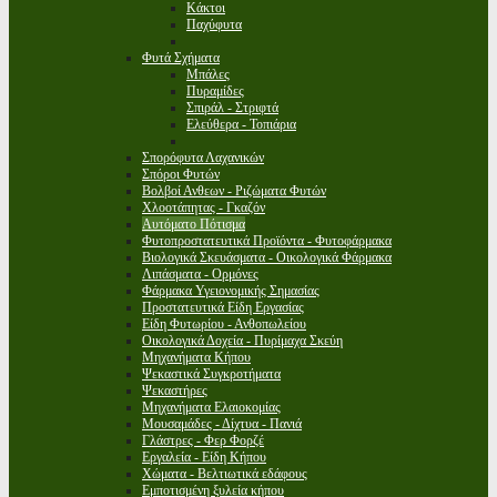
Κάκτοι
Παχύφυτα
Φυτά Σχήματα
Μπάλες
Πυραμίδες
Σπιράλ - Στριφτά
Ελεύθερα - Τοπιάρια
Σπορόφυτα Λαχανικών
Σπόροι Φυτών
Βολβοί Ανθεων - Ριζώματα Φυτών
Χλοοτάπητας - Γκαζόν
Αυτόματο Πότισμα
Φυτοπροστατευτικά Προϊόντα - Φυτοφάρμακα
Βιολογικά Σκευάσματα - Οικολογικά Φάρμακα
Λιπάσματα - Ορμόνες
Φάρμακα Υγειονομικής Σημασίας
Προστατευτικά Είδη Εργασίας
Είδη Φυτωρίου - Ανθοπωλείου
Οικολογικά Δοχεία - Πυρίμαχα Σκεύη
Μηχανήματα Κήπου
Ψεκαστικά Συγκροτήματα
Ψεκαστήρες
Μηχανήματα Ελαιοκομίας
Μουσαμάδες - Δίχτυα - Πανιά
Γλάστρες - Φερ Φορζέ
Εργαλεία - Είδη Κήπου
Χώματα - Βελτιωτικά εδάφους
Εμποτισμένη ξυλεία κήπου