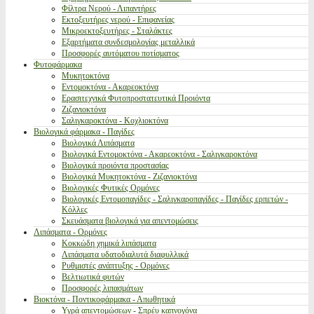
Φίλτρα Νερού - Λιπαντήρες
Εκτοξευτήρες νερού - Επιφανείας
Μικροεκτοξευτήρες - Σταλάκτες
Εξαρτήματα συνδεσμολογίας μεταλλικά
Προσφορές αυτόματου ποτίσματος
Φυτοφάρμακα
Μυκητοκτόνα
Εντομοκτόνα - Ακαρεοκτόνα
Ερασιτεχνικά Φυτοπροστατευτικά Προιόντα
Ζιζανιοκτόνα
Σαλιγκαροκτόνα - Κοχλιοκτόνα
Βιολογικά φάρμακα - Παγίδες
Βιολογικά Λιπάσματα
Βιολογικά Εντομοκτόνα - Ακαρεοκτόνα - Σαλιγκαροκτόνα
Βιολογικά προιόντα προστασίας
Βιολογικά Μυκητοκτόνα - Ζιζανιοκτόνα
Βιολογικές Φυτικές Ορμόνες
Βιολογικές Εντομοπαγίδες - Σαλιγκαροπαγίδες - Παγίδες ερπετών -
Κόλλες
Σκευάσματα βιολογικά για απεντομώσεις
Λιπάσματα - Ορμόνες
Κοκκώδη χημικά λιπάσματα
Λιπάσματα υδατοδιαλυτά διαφυλλικά
Ρυθμιστές ανάπτυξης - Ορμόνες
Βελτιωτικά φυτών
Προσφορές λιπασμάτων
Βιοκτόνα - Ποντικοφάρμακα - Απωθητικά
Υγρά απεντομώσεων - Σπρέυ καπνογόνα