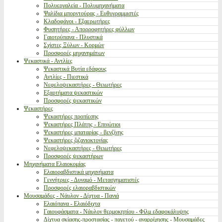
Πολυεργαλεία - Πολυμηχανήματα
Ψαλίδια μπορντούρας - Ευθυγραμμιστές
Κλαδοφάγοι - Εξαερωτήρες
Φυσητήρες - Απορροφητήρες φύλλων
Γαιοτρύπανα - Πλυστικά
Σχίστες Ξύλων - Κορμών
Προσφορές μηχανημάτων
Ψεκαστικά - Αντλίες
Ψεκαστικά Βυτία εδάφους
Αντλίες - Πιεστικά
Νεφελοψεκαστήρες - Θειωτήρες
Εξαρτήματα ψεκαστικών
Προσφορές ψεκαστικών
Ψεκαστήρες
Ψεκαστήρες προπίεσης
Ψεκαστήρες Πλάτης - Επινώτιοι
Ψεκαστήρες μπαταρίας - βενζίνης
Ψεκαστήρες ζιζανιοκτονίας
Νεφελοψεκαστήρες - Θειωτήρες
Προσφορές ψεκαστήρων
Μηχανήματα Ελαιοκομίας
Ελαιοραβδιστικά μηχανήματα
Γεννήτριες - Δυναμό - Μετασχηματιστές
Προσφορές ελαιοραβδιστικών
Μουσαμάδες - Νάυλον - Δίχτυα - Πανιά
Ελαιόπανα - Ελαιόδιχτα
Γαιουφάσματα - Νάυλον θερμοκηπίου - Φίλμ εδαφοκάλυψης
Δίχτυα σκίασης-προστασίας - παγετού - αναρρίχησης - Μουσαμάδες