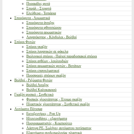
Πυραμίδες φυτά
Σπιράλ - Στριφτά
Ελεύθερα - Τοπιάρια
Σπορόφυτα - Αρωματικά
Σπορόφυτα άνοιξης
Σπορόφυτα φθινοπώρου
Σπορόφυτα αρωματικών
Λαχανόκηπος - Κόνδυλοι - Βολβοί
Σπόροι Φυτών
Σπόροι γκαζόν
Σπόροι λαχανικών σε φάκελα
Βιολογικοί σπόροι - Παλιοί παραδοσιακοί σπόροι
Σπόροι ανθέων - λουλουδιών
Σπόροι αρωματικών φυτών - Βοτάνων
Σπόροι επαγγελματικοί
Προσφορές σπόρων γκαζόν
Βολβοί - Ριζώματα Φυτών
Βολβοί Ανοιξης
Βολβοί Καλοκαιριού
Γκαζόν φυσικό - Συνθετικό
Φυσικός χλοοτάπητας - Έτοιμο γκαζόν
Πλαστικός χλοοτάπητας - Συνθετικό γκαζόν
Αυτόματο Πότισμα
Εκτοξευτήρες - Pop Up
Ηλεκτροβάνες - εξαρτήματα
Προγραμματιστές - Κομπιούτερ
Λάστιχα PE- Σωλήνες αυτόματου ποτίσματος
Εξαρτήματα συνδεσμολογίας πλαστικά