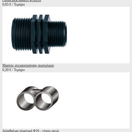
Γωνία lock βιδωτή Φ16x16
0,85 € / Τεμάχιο
Μαστός στεγανοποίησης συστολικός
0,20 € / Τεμάχιο
Διόφθαλμα πλαστικά Φ16 - τύπου οκτώ