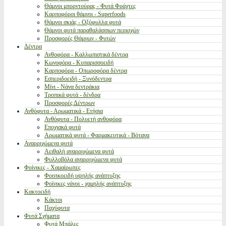
Θάμνοι μπορντούρας - Φυτά Φράχτες
Καρποφόροι θάμνοι - Superfoods
Θάμνοι σκιάς - Οξύφυλλα φυτά
Θάμνοι φυτά παραθαλάσσιων περιοχών
Προσφορές Θάμνων - Φυτών
Δέντρα
Ανθοφόρα - Καλλωπιστικά δέντρα
Κωνοφόρα - Κυπαρισσοειδή
Καρποφόρα - Οπωροφόρα δέντρα
Εσπεριδοειδή - Ξυνόδεντρα
Μίνι - Νάνα δεντράκια
Τροπικά φυτά - δένδρα
Προσφορές Δέντρων
Ανθόφυτα - Αρωματικά - Ετήσια
Ανθόφυτα - Πολυετή ανθοφόρα
Εποχιακά φυτά
Αρωματικά φυτά - Φαρμακευτικά - Βότανα
Αναρριχώμενα φυτά
Αειθαλή αναρριχώμενα φυτά
Φυλλοβόλα αναρριχώμενα φυτά
Φοίνικες - Χαμαίρωπες
Φοινικοειδή υψηλής ανάπτυξης
Φοίνικες νάνοι - χαμηλής ανάπτυξης
Κακτοειδή
Κάκτοι
Παχύφυτα
Φυτά Σχήματα
Φυτά Μπάλες