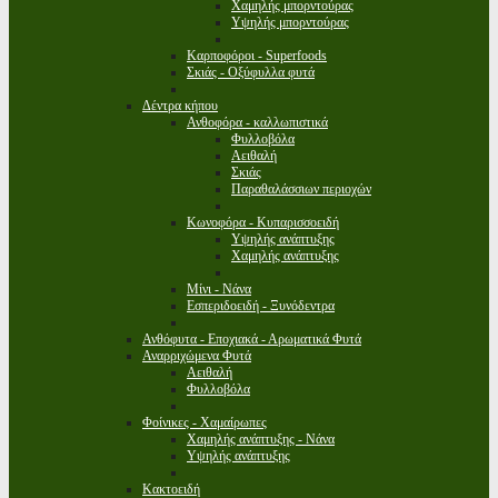
Χαμηλής μπορντούρας
Υψηλής μπορντούρας
Καρποφόροι - Superfoods
Σκιάς - Οξύφυλλα φυτά
Δέντρα κήπου
Ανθοφόρα - καλλωπιστικά
Φυλλοβόλα
Αειθαλή
Σκιάς
Παραθαλάσσιων περιοχών
Κωνοφόρα - Κυπαρισσοειδή
Υψηλής ανάπτυξης
Χαμηλής ανάπτυξης
Μίνι - Νάνα
Εσπεριδοειδή - Ξυνόδεντρα
Ανθόφυτα - Εποχιακά - Αρωματικά Φυτά
Αναρριχώμενα Φυτά
Αειθαλή
Φυλλοβόλα
Φοίνικες - Χαμαίρωπες
Χαμηλής ανάπτυξης - Νάνα
Υψηλής ανάπτυξης
Κακτοειδή