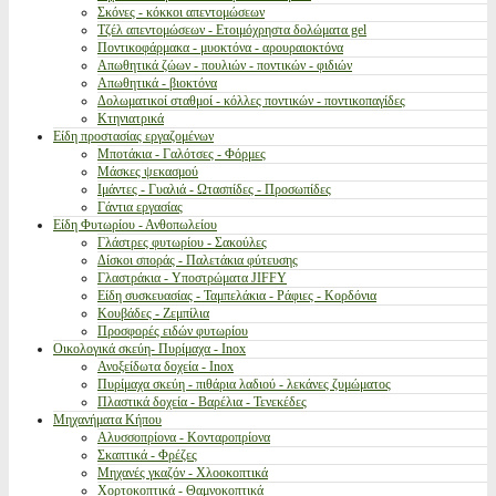
Σκόνες - κόκκοι απεντομώσεων
Τζέλ απεντομώσεων - Ετοιμόχρηστα δολώματα gel
Ποντικοφάρμακα - μυοκτόνα - αρουραιοκτόνα
Απωθητικά ζώων - πουλιών - ποντικών - φιδιών
Απωθητικά - βιοκτόνα
Δολωματικοί σταθμοί - κόλλες ποντικών - ποντικοπαγίδες
Κτηνιατρικά
Είδη προστασίας εργαζομένων
Μποτάκια - Γαλότσες - Φόρμες
Μάσκες ψεκασμού
Ιμάντες - Γυαλιά - Ωτασπίδες - Προσωπίδες
Γάντια εργασίας
Είδη Φυτωρίου - Ανθοπωλείου
Γλάστρες φυτωρίου - Σακούλες
Δίσκοι σποράς - Παλετάκια φύτευσης
Γλαστράκια - Υποστρώματα JIFFY
Είδη συσκευασίας - Ταμπελάκια - Ράφιες - Κορδόνια
Κουβάδες - Ζεμπίλια
Προσφορές ειδών φυτωρίου
Οικολογικά σκεύη- Πυρίμαχα - Inox
Ανοξείδωτα δοχεία - Inox
Πυρίμαχα σκεύη - πιθάρια λαδιού - λεκάνες ζυμώματος
Πλαστικά δοχεία - Βαρέλια - Τενεκέδες
Μηχανήματα Κήπου
Αλυσσοπρίονα - Κονταροπρίονα
Σκαπτικά - Φρέζες
Μηχανές γκαζόν - Χλοοκοπτικά
Χορτοκοπτικά - Θαμνοκοπτικά