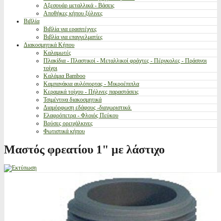
Αξεσουάρ μεταλλικά - Βάσεις
Αποθήκες κήπου ξύλινες
Βιβλία
Βιβλία για ερασιτέχνες
Βιβλία για επαγγελματίες
Διακοσμητικά Κήπου
Καλαμωτές
Πλακίδια - Πλαστικοί - Μεταλλικοί φράχτες - Πέργκολες - Πράσινοι
τοίχοι
Καλάμια Bamboo
Καμπανάκια αυλόπορτας - Μικροέπιπλα
Κεραμικά τοίχου - Πήλινες παραστάσεις
Τσιμέντινα διακοσμητικά
Διαμόρφωση εδάφους -διαχωριστικά.
Ελαφρόπετρα - Φλοιός Πεύκου
Βρύσες ορειχάλκινες
Φωτιστικά κήπου
Μαστός φρεατίου 1" με λάστιχο