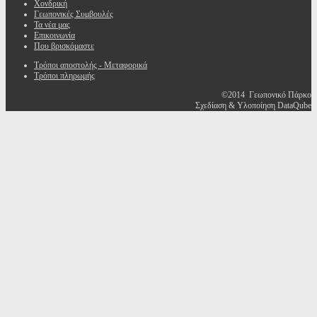
Χονδρική
Γεωπονικές Συμβουλές
Τα νέα μας
Επικοινωνία
Που βρισκόμαστε
Τρόποι αποστολής - Μεταφορικά
Τρόποι πληρωμής
©2014 Γεωπονικό Πάρκο
Σχεδίαση & Υλοποίηση DataQube