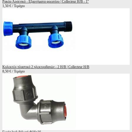
Ρακόρ Αρσενικό - Εξαρτήματα φρεατίου | Collecteur H/B - 1''
1,50 € / Τεμάχιο
Κολεκτέρ πλαστικό 2 ηλεκτροβανών - 2 Η/Β | Collecteur H/B
8,50 € / Τεμάχιο