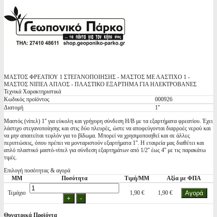
ΜΑΣΤΟΣ ΦΡΕΑΤΙΟΥ 1 ΣΤΕΓΑΝΟΠΟΙΗΣΗΣ - ΜΑΣΤΟΣ ΜΕ ΛΑΣΤΙΧΟ 1 -
ΜΑΣΤΟΣ ΝΙΠΕΛ ΑΠΛΟΣ - ΠΛΑΣΤΙΚΟ ΕΞΑΡΤΗΜΑ ΓΙΑ ΗΛΕΚΤΡΟΒΑΝΕΣ
Τεχνικά Χαρακτηριστικά
Κωδικός προϊόντος
000926
Διατομή
1''
Μαστός (νίπελ) 1'' για εύκολη και γρήγορη σύνδεση Η/Β με τα εξαρτήματα φρεατίου. Έχει
λάστιχο στεγανοποίησης και στις δύο πλευρές, ώστε να αποφεύγονται διαρροές νερού και
να μην απαιτείται τεφλόν για το βίδωμα. Μπορεί να χρησιμοποιηθεί και σε άλλες
περιπτώσεις, όπου πρέπει να μονταριστούν εξαρτήματα 1''. Η εταιρεία μας διαθέτει και
απλό πλαστικό μαστό-νίπελ για σύνδεση εξαρτημάτων από 1/2'' έως 4'' με τις παρακάτω
τιμές.
Επιλογή ποσότητας & αγορά
ΜΜ
Ποσότητα
Τιμή/ΜΜ
Αξία με ΦΠΑ
Τεμάχιο
1,90 €
1,90 €
Θυγατρικά Προϊόντα