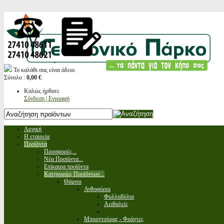
Το καλάθι σας είναι άδειο.
Σύνολο :
0,00 €
Καλώς ήρθατε
Σύνδεση | Εγγραφή
Αρχική
Η εταιρεία
Προϊόντα
Προσφορές...
Νέα Προϊόντα...
Επίκαιρα προϊόντα
Κατηγορίες Προϊόντων...
Θάμνοι
Ανθοφόροι
Φυλλοβόλοι
Αειθαλείς
Μπορντούρας - Φράχτες