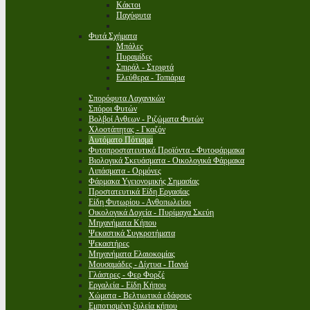
Κάκτοι
Παχύφυτα
Φυτά Σχήματα
Μπάλες
Πυραμίδες
Σπιράλ - Στριφτά
Ελεύθερα - Τοπιάρια
Σπορόφυτα Λαχανικών
Σπόροι Φυτών
Βολβοί Ανθεων - Ριζώματα Φυτών
Χλοοτάπητας - Γκαζόν
Αυτόματο Πότισμα
Φυτοπροστατευτικά Προϊόντα - Φυτοφάρμακα
Βιολογικά Σκευάσματα - Οικολογικά Φάρμακα
Λιπάσματα - Ορμόνες
Φάρμακα Υγειονομικής Σημασίας
Προστατευτικά Είδη Εργασίας
Είδη Φυτωρίου - Ανθοπωλείου
Οικολογικά Δοχεία - Πυρίμαχα Σκεύη
Μηχανήματα Κήπου
Ψεκαστικά Συγκροτήματα
Ψεκαστήρες
Μηχανήματα Ελαιοκομίας
Μουσαμάδες - Δίχτυα - Πανιά
Γλάστρες - Φερ Φορζέ
Εργαλεία - Είδη Κήπου
Χώματα - Βελτιωτικά εδάφους
Εμποτισμένη ξυλεία κήπου