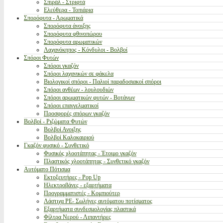
Σπιράλ - Στριφτά
Ελεύθερα - Τοπιάρια
Σπορόφυτα - Αρωματικά
Σπορόφυτα άνοιξης
Σπορόφυτα φθινοπώρου
Σπορόφυτα αρωματικών
Λαχανόκηπος - Κόνδυλοι - Βολβοί
Σπόροι Φυτών
Σπόροι γκαζόν
Σπόροι λαχανικών σε φάκελα
Βιολογικοί σπόροι - Παλιοί παραδοσιακοί σπόροι
Σπόροι ανθέων - λουλουδιών
Σπόροι αρωματικών φυτών - Βοτάνων
Σπόροι επαγγελματικοί
Προσφορές σπόρων γκαζόν
Βολβοί - Ριζώματα Φυτών
Βολβοί Ανοιξης
Βολβοί Καλοκαιριού
Γκαζόν φυσικό - Συνθετικό
Φυσικός χλοοτάπητας - Έτοιμο γκαζόν
Πλαστικός χλοοτάπητας - Συνθετικό γκαζόν
Αυτόματο Πότισμα
Εκτοξευτήρες - Pop Up
Ηλεκτροβάνες - εξαρτήματα
Προγραμματιστές - Κομπιούτερ
Λάστιχα PE- Σωλήνες αυτόματου ποτίσματος
Εξαρτήματα συνδεσμολογίας πλαστικά
Φίλτρα Νερού - Λιπαντήρες