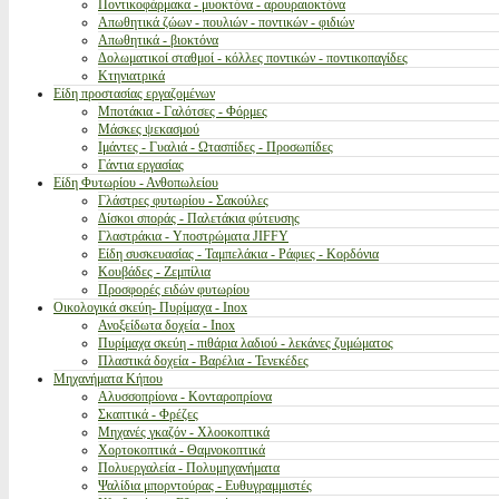
Ποντικοφάρμακα - μυοκτόνα - αρουραιοκτόνα
Απωθητικά ζώων - πουλιών - ποντικών - φιδιών
Απωθητικά - βιοκτόνα
Δολωματικοί σταθμοί - κόλλες ποντικών - ποντικοπαγίδες
Κτηνιατρικά
Είδη προστασίας εργαζομένων
Μποτάκια - Γαλότσες - Φόρμες
Μάσκες ψεκασμού
Ιμάντες - Γυαλιά - Ωτασπίδες - Προσωπίδες
Γάντια εργασίας
Είδη Φυτωρίου - Ανθοπωλείου
Γλάστρες φυτωρίου - Σακούλες
Δίσκοι σποράς - Παλετάκια φύτευσης
Γλαστράκια - Υποστρώματα JIFFY
Είδη συσκευασίας - Ταμπελάκια - Ράφιες - Κορδόνια
Κουβάδες - Ζεμπίλια
Προσφορές ειδών φυτωρίου
Οικολογικά σκεύη- Πυρίμαχα - Inox
Ανοξείδωτα δοχεία - Inox
Πυρίμαχα σκεύη - πιθάρια λαδιού - λεκάνες ζυμώματος
Πλαστικά δοχεία - Βαρέλια - Τενεκέδες
Μηχανήματα Κήπου
Αλυσσοπρίονα - Κονταροπρίονα
Σκαπτικά - Φρέζες
Μηχανές γκαζόν - Χλοοκοπτικά
Χορτοκοπτικά - Θαμνοκοπτικά
Πολυεργαλεία - Πολυμηχανήματα
Ψαλίδια μπορντούρας - Ευθυγραμμιστές