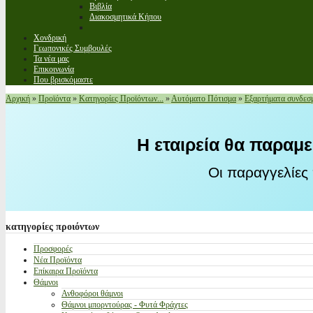
Βιβλία
Διακοσμητικά Κήπου
Χονδρική
Γεωπονικές Συμβουλές
Τα νέα μας
Επικοινωνία
Που βρισκόμαστε
Αρχική
»
Προϊόντα
»
Κατηγορίες Προϊόντων...
»
Αυτόματο Πότισμα
»
Εξαρτήματα συνδεσμ
Η εταιρεία θα παραμε
Οι παραγγελίες
κατηγορίες
προιόντων
Προσφορές
Νέα Προϊόντα
Επίκαιρα Προϊόντα
Θάμνοι
Ανθοφόροι θάμνοι
Θάμνοι μπορντούρας - Φυτά Φράχτες