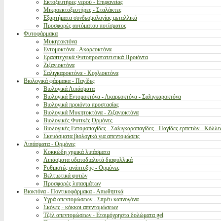
Εκτοξευτήρες νερού - Επιφανείας
Μικροεκτοξευτήρες - Σταλάκτες
Εξαρτήματα συνδεσμολογίας μεταλλικά
Προσφορές αυτόματου ποτίσματος
Φυτοφάρμακα
Μυκητοκτόνα
Εντομοκτόνα - Ακαρεοκτόνα
Ερασιτεχνικά Φυτοπροστατευτικά Προιόντα
Ζιζανιοκτόνα
Σαλιγκαροκτόνα - Κοχλιοκτόνα
Βιολογικά φάρμακα - Παγίδες
Βιολογικά Λιπάσματα
Βιολογικά Εντομοκτόνα - Ακαρεοκτόνα - Σαλιγκαροκτόνα
Βιολογικά προιόντα προστασίας
Βιολογικά Μυκητοκτόνα - Ζιζανιοκτόνα
Βιολογικές Φυτικές Ορμόνες
Βιολογικές Εντομοπαγίδες - Σαλιγκαροπαγίδες - Παγίδες ερπετών - Κόλλε
Σκευάσματα βιολογικά για απεντομώσεις
Λιπάσματα - Ορμόνες
Κοκκώδη χημικά λιπάσματα
Λιπάσματα υδατοδιαλυτά διαφυλλικά
Ρυθμιστές ανάπτυξης - Ορμόνες
Βελτιωτικά φυτών
Προσφορές λιπασμάτων
Βιοκτόνα - Ποντικοφάρμακα - Απωθητικά
Υγρά απεντομώσεων - Σπρέυ καπνογόνα
Σκόνες - κόκκοι απεντομώσεων
Τζέλ απεντομώσεων - Ετοιμόχρηστα δολώματα gel