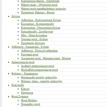
Καρποφόροι θάμνοι - Superfoods
Θάμνοι σκιάς - Οξύφυλλα φυτά
Θάμνοι φυτά παραθαλάσσιων περιοχών
Προσφορές Θάμνων - Φυτών
Δέντρα
Ανθοφόρα - Καλλωπιστικά δέντρα
Κωνοφόρα - Κυπαρισσοειδή
Καρποφόρα - Οπωροφόρα δέντρα
Εσπεριδοειδή - Ξυνόδεντρα
Μίνι - Νάνα δεντράκια
Τροπικά φυτά - δένδρα
Προσφορές Δέντρων
Ανθόφυτα - Αρωματικά - Ετήσια
Ανθόφυτα - Πολυετή ανθοφόρα
Εποχιακά φυτά
Αρωματικά φυτά - Φαρμακευτικά - Βότανα
Αναρριχώμενα φυτά
Αειθαλή αναρριχώμενα φυτά
Φυλλοβόλα αναρριχώμενα φυτά
Φοίνικες - Χαμαίρωπες
Φοινικοειδή υψηλής ανάπτυξης
Φοίνικες νάνοι - χαμηλής ανάπτυξης
Κακτοειδή
Κάκτοι
Παχύφυτα
Φυτά Σχήματα
Φυτά Μπάλες
Πυραμίδες φυτά