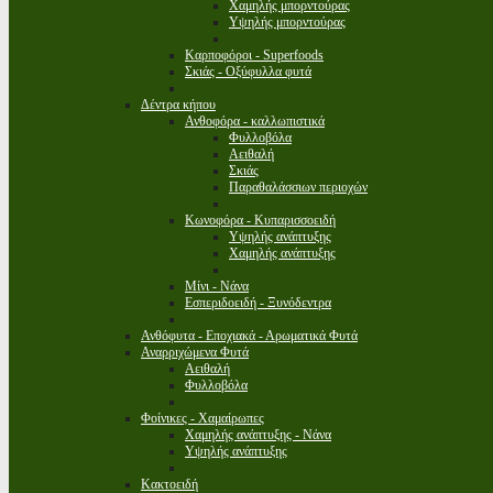
Χαμηλής μπορντούρας
Υψηλής μπορντούρας
Καρποφόροι - Superfoods
Σκιάς - Οξύφυλλα φυτά
Δέντρα κήπου
Ανθοφόρα - καλλωπιστικά
Φυλλοβόλα
Αειθαλή
Σκιάς
Παραθαλάσσιων περιοχών
Κωνοφόρα - Κυπαρισσοειδή
Υψηλής ανάπτυξης
Χαμηλής ανάπτυξης
Μίνι - Νάνα
Εσπεριδοειδή - Ξυνόδεντρα
Ανθόφυτα - Εποχιακά - Αρωματικά Φυτά
Αναρριχώμενα Φυτά
Αειθαλή
Φυλλοβόλα
Φοίνικες - Χαμαίρωπες
Χαμηλής ανάπτυξης - Νάνα
Υψηλής ανάπτυξης
Κακτοειδή