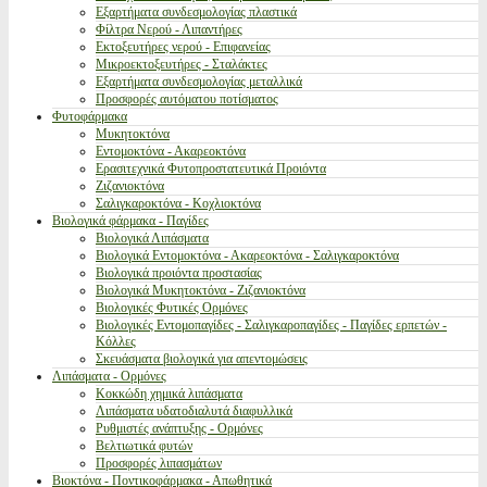
Εξαρτήματα συνδεσμολογίας πλαστικά
Φίλτρα Νερού - Λιπαντήρες
Εκτοξευτήρες νερού - Επιφανείας
Μικροεκτοξευτήρες - Σταλάκτες
Εξαρτήματα συνδεσμολογίας μεταλλικά
Προσφορές αυτόματου ποτίσματος
Φυτοφάρμακα
Μυκητοκτόνα
Εντομοκτόνα - Ακαρεοκτόνα
Ερασιτεχνικά Φυτοπροστατευτικά Προιόντα
Ζιζανιοκτόνα
Σαλιγκαροκτόνα - Κοχλιοκτόνα
Βιολογικά φάρμακα - Παγίδες
Βιολογικά Λιπάσματα
Βιολογικά Εντομοκτόνα - Ακαρεοκτόνα - Σαλιγκαροκτόνα
Βιολογικά προιόντα προστασίας
Βιολογικά Μυκητοκτόνα - Ζιζανιοκτόνα
Βιολογικές Φυτικές Ορμόνες
Βιολογικές Εντομοπαγίδες - Σαλιγκαροπαγίδες - Παγίδες ερπετών -
Κόλλες
Σκευάσματα βιολογικά για απεντομώσεις
Λιπάσματα - Ορμόνες
Κοκκώδη χημικά λιπάσματα
Λιπάσματα υδατοδιαλυτά διαφυλλικά
Ρυθμιστές ανάπτυξης - Ορμόνες
Βελτιωτικά φυτών
Προσφορές λιπασμάτων
Βιοκτόνα - Ποντικοφάρμακα - Απωθητικά