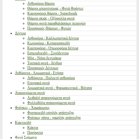
Ανθοφόροι θάμνοι
Θάμνοι μπορντούρας - Φυτά Φράχτες
Καρποφόροι θάμνοι - Superfoods
Θάμνοι σκιάς - Οξύφυλλα φυτά
Θάμνοι φυτά παραθαλάσσιων περιοχών
Προσφορές Θάμνων - Φυτών
Δέντρα
Ανθοφόρα - Καλλωπιστικά δέντρα
Κωνοφόρα - Κυπαρισσοειδή
Καρποφόρα - Οπωροφόρα δέντρα
Εσπεριδοειδή - Ξυνόδεντρα
Μίνι - Νάνα δεντράκια
Τροπικά φυτά - δένδρα
Προσφορές Δέντρων
Ανθόφυτα - Αρωματικά - Ετήσια
Ανθόφυτα - Πολυετή ανθοφόρα
Εποχιακά φυτά
Αρωματικά φυτά - Φαρμακευτικά - Βότανα
Αναρριχώμενα φυτά
Αειθαλή αναρριχώμενα φυτά
Φυλλοβόλα αναρριχώμενα φυτά
Φοίνικες - Χαμαίρωπες
Φοινικοειδή υψηλής ανάπτυξης
Φοίνικες νάνοι - χαμηλής ανάπτυξης
Κακτοειδή
Κάκτοι
Παχύφυτα
Φυτά Σχήματα