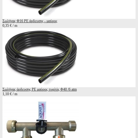
Σωλήνας Φ16 ΡΕ άρδευσης - μαύρος
0,35 € / m
Σωλήνας άρδευσης ΡΕ μαύρος τυφλός Φ40 /6 atm
1,10 € / m