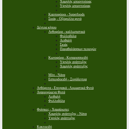
Χαμηλής μπορντούρας
Υψηλής μπορντούρας
Καρποφόροι - Superfoods
Σκιάς - Οξύφυλλα φυτά
Δέντρα κήπου
Ανθοφόρα - καλλωπιστικά
Φυλλοβόλα
Αειθαλή
Σκιάς
Παραθαλάσσιων περιοχών
Κωνοφόρα - Κυπαρισσοειδή
Υψηλής ανάπτυξης
Χαμηλής ανάπτυξης
Μίνι - Νάνα
Εσπεριδοειδή - Ξυνόδεντρα
Ανθόφυτα - Εποχιακά - Αρωματικά Φυτά
Αναρριχώμενα Φυτά
Αειθαλή
Φυλλοβόλα
Φοίνικες - Χαμαίρωπες
Χαμηλής ανάπτυξης - Νάνα
Υψηλής ανάπτυξης
Κακτοειδή