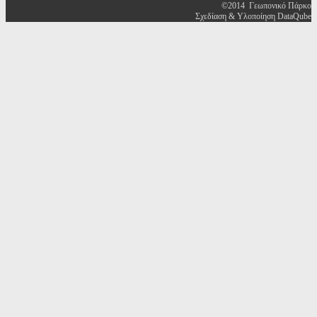
©2014 Γεωπονικό Πάρκο
Σχεδίαση & Υλοποίηση DataQube