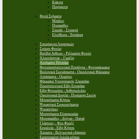
Κάκτοι
Παχύφυτα
Φυτά Σχήματα
Μπάλες
Πυραμίδες
Σπιράλ - Στριφτά
Ελεύθερα - Τοπιάρια
Σπορόφυτα Λαχανικών
Σπόροι Φυτών
Βολβοί Ανθεων - Ριζώματα Φυτών
Χλοοτάπητας - Γκαζόν
Αυτόματο Πότισμα
Φυτοπροστατευτικά Προϊόντα - Φυτοφάρμακα
Βιολογικά Σκευάσματα - Οικολογικά Φάρμακα
Λιπάσματα - Ορμόνες
Φάρμακα Υγειονομικής Σημασίας
Προστατευτικά Είδη Εργασίας
Είδη Φυτωρίου - Ανθοπωλείου
Οικολογικά Δοχεία - Πυρίμαχα Σκεύη
Μηχανήματα Κήπου
Ψεκαστικά Συγκροτήματα
Ψεκαστήρες
Μηχανήματα Ελαιοκομίας
Μουσαμάδες - Δίχτυα - Πανιά
Γλάστρες - Φερ Φορζέ
Εργαλεία - Είδη Κήπου
Χώματα - Βελτιωτικά εδάφους
Εμποτισμένη ξυλεία κήπου