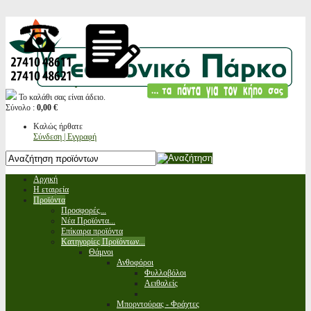
Το καλάθι σας είναι άδειο.
Σύνολο :
0,00 €
Καλώς ήρθατε
Σύνδεση | Εγγραφή
Αρχική
Η εταιρεία
Προϊόντα
Προσφορές...
Νέα Προϊόντα...
Επίκαιρα προϊόντα
Κατηγορίες Προϊόντων...
Θάμνοι
Ανθοφόροι
Φυλλοβόλοι
Αειθαλείς
Μπορντούρας - Φράχτες