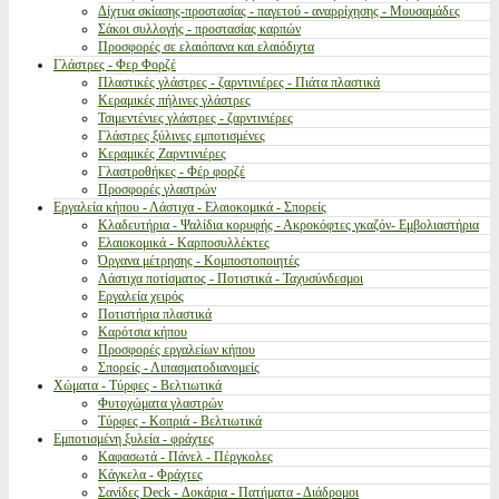
Δίχτυα σκίασης-προστασίας - παγετού - αναρρίχησης - Μουσαμάδες
Σάκοι συλλογής - προστασίας καρπών
Προσφορές σε ελαιόπανα και ελαιόδιχτα
Γλάστρες - Φερ Φορζέ
Πλαστικές γλάστρες - ζαρντινιέρες - Πιάτα πλαστικά
Κεραμικές πήλινες γλάστρες
Τσιμεντένιες γλάστρες - ζαρντινιέρες
Γλάστρες ξύλινες εμποτισμένες
Κεραμικές Ζαρντινιέρες
Γλαστροθήκες - Φέρ φορζέ
Προσφορές γλαστρών
Εργαλεία κήπου - Λάστιχα - Ελαιοκομικά - Σπορείς
Κλαδευτήρια - Ψαλίδια κορυφής - Ακροκόφτες γκαζόν- Εμβολιαστήρια
Ελαιοκομικά - Καρποσυλλέκτες
Όργανα μέτρησης - Κομποστοποιητές
Λάστιχα ποτίσματος - Ποτιστικά - Ταχυσύνδεσμοι
Εργαλεία χειρός
Ποτιστήρια πλαστικά
Καρότσια κήπου
Προσφορές εργαλείων κήπου
Σπορείς - Λιπασματοδιανομείς
Χώματα - Τύρφες - Βελτιωτικά
Φυτοχώματα γλαστρών
Τύρφες - Κοπριά - Βελτιωτικά
Εμποτισμένη ξυλεία - φράχτες
Καφασωτά - Πάνελ - Πέργκολες
Κάγκελα - Φράχτες
Σανίδες Deck - Δοκάρια - Πατήματα - Διάδρομοι