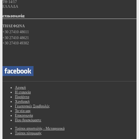
ΤΘ 14/17
ΕΛΛΑΔΑ
επικοινωνία
ΤΗΛΕΦΩΝΑ
+30 27410 48611
+30 27410 48621
+30 27410 49302
Αρχική
Η εταιρεία
Προϊόντα
Χονδρική
Γεωπονικές Συμβουλές
Τα νέα μας
Επικοινωνία
Που βρισκόμαστε
Τρόποι αποστολής - Μεταφορικά
Τρόποι πληρωμής