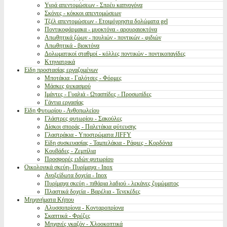
Υγρά απεντομώσεων - Σπρέυ καπνογόνα
Σκόνες - κόκκοι απεντομώσεων
Τζέλ απεντομώσεων - Ετοιμόχρηστα δολώματα gel
Ποντικοφάρμακα - μυοκτόνα - αρουραιοκτόνα
Απωθητικά ζώων - πουλιών - ποντικών - φιδιών
Απωθητικά - βιοκτόνα
Δολωματικοί σταθμοί - κόλλες ποντικών - ποντικοπαγίδες
Κτηνιατρικά
Είδη προστασίας εργαζομένων
Μποτάκια - Γαλότσες - Φόρμες
Μάσκες ψεκασμού
Ιμάντες - Γυαλιά - Ωτασπίδες - Προσωπίδες
Γάντια εργασίας
Είδη Φυτωρίου - Ανθοπωλείου
Γλάστρες φυτωρίου - Σακούλες
Δίσκοι σποράς - Παλετάκια φύτευσης
Γλαστράκια - Υποστρώματα JIFFY
Είδη συσκευασίας - Ταμπελάκια - Ράφιες - Κορδόνια
Κουβάδες - Ζεμπίλια
Προσφορές ειδών φυτωρίου
Οικολογικά σκεύη- Πυρίμαχα - Inox
Ανοξείδωτα δοχεία - Inox
Πυρίμαχα σκεύη - πιθάρια λαδιού - λεκάνες ζυμώματος
Πλαστικά δοχεία - Βαρέλια - Τενεκέδες
Μηχανήματα Κήπου
Αλυσσοπρίονα - Κονταροπρίονα
Σκαπτικά - Φρέζες
Μηχανές γκαζόν - Χλοοκοπτικά