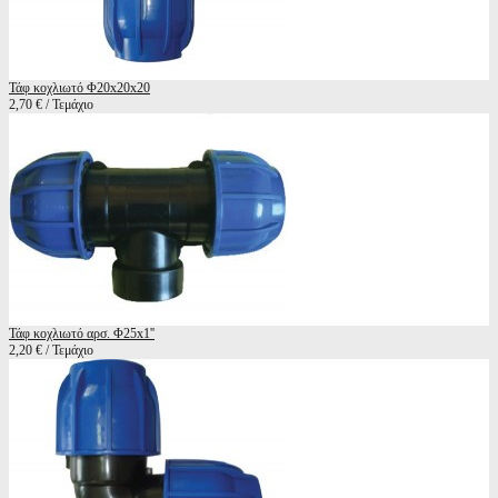
Τάφ κοχλιωτό Φ20x20x20
2,70 € / Τεμάχιο
Τάφ κοχλιωτό αρσ. Φ25x1''
2,20 € / Τεμάχιο