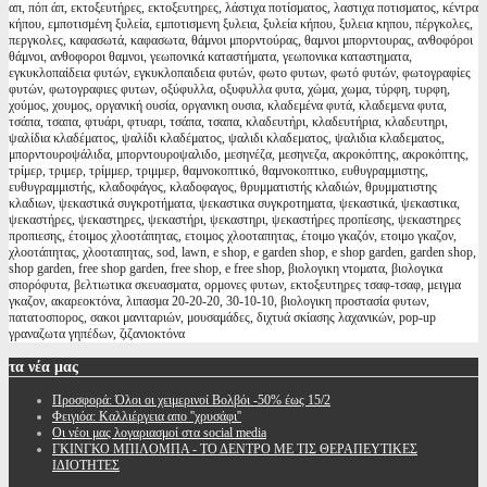
απ, πόπ άπ, εκτοξευτήρες, εκτοξευτηρες, λάστιχα ποτίσματος, λαστιχα ποτισματος, κέντρα
κήπου, εμποτισμένη ξυλεία, εμποτισμενη ξυλεια, ξυλεία κήπου, ξυλεια κηπου, πέργκολες,
περγκολες, καφασωτά, καφασωτα, θάμνοι μπορντούρας, θαμνοι μπορντουρας, ανθοφόροι
θάμνοι, ανθοφοροι θαμνοι, γεωπονικά καταστήματα, γεωπονικα καταστηματα,
εγκυκλοπαίδεια φυτών, εγκυκλοπαιδεια φυτών, φωτο φυτων, φωτό φυτών, φωτογραφίες
φυτών, φωτογραφιες φυτων, οξύφυλλα, οξυφυλλα φυτα, χώμα, χωμα, τύρφη, τυρφη,
χούμος, χουμος, οργανική ουσία, οργανικη ουσια, κλαδεμένα φυτά, κλαδεμενα φυτα,
τσάπα, τσαπα, φτυάρι, φτυαρι, τσάπα, τσαπα, κλαδευτήρι, κλαδευτήρια, κλαδευτηρι,
ψαλίδια κλαδέματος, ψαλίδι κλαδέματος, ψαλιδι κλαδεματος, ψαλιδια κλαδεματος,
μπορντουροψάλιδα, μπορντουροψαλιδο, μεσηνέζα, μεσηνεζα, ακροκόπτης, ακροκόπτης,
τρίμερ, τριμερ, τρίμμερ, τριμμερ, θαμνοκοπτικό, θαμνοκοπτικο, ευθυγραμμιστης,
ευθυγραμμιστής, κλαδοφάγος, κλαδοφαγος, θρυμματιστής κλαδιών, θρυμματιστης
κλαδιων, ψεκαστικά συγκροτήματα, ψεκαστικα συγκροτηματα, ψεκαστικά, ψεκαστικα,
ψεκαστήρες, ψεκαστηρες, ψεκαστήρι, ψεκαστηρι, ψεκαστήρες προπίεσης, ψεκαστηρες
προπιεσης, έτοιμος χλοοτάπητας, ετοιμος χλοοταπητας, έτοιμο γκαζόν, ετοιμο γκαζον,
χλοοτάπητας, χλοοταπητας, sod, lawn, e shop, e garden shop, e shop garden, garden shop,
shop garden, free shop garden, free shop, e free shop, βιολογικη ντοματα, βιολογικα
σπορόφυτα, βελτιωτικα σκευασματα, ορμονες φυτων, εκτοξευτηρες τσαφ-τσαφ, μειγμα
γκαζον, ακαρεοκτόνα, λιπασμα 20-20-20, 30-10-10, βιολογικη προστασία φυτων,
πατατοσπορος, σακοι μανιταριών, μουσαμάδες, διχτυά σκίασης λαχανικών, pop-up
γραναζωτα γηπέδων, ζιζανιοκτόνα
τα
νέα μας
Προσφορά: Όλοι οι χειμερινοί Βολβόι -50% έως 15/2
Φειγιόα: Καλλιέργεια απο ''χρυσάφι''
Oι νέοι μας λογαριασμοί στα social media
ΓΚΙΝΓΚΟ ΜΠΙΛΟΜΠΑ - ΤΟ ΔΕΝΤΡΟ ΜΕ ΤΙΣ ΘΕΡΑΠΕΥΤΙΚΕΣ
ΙΔΙΟΤΗΤΕΣ