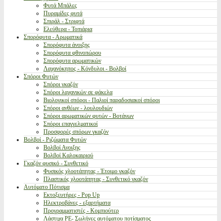
Φυτά Μπάλες
Πυραμίδες φυτά
Σπιράλ - Στριφτά
Ελεύθερα - Τοπιάρια
Σπορόφυτα - Αρωματικά
Σπορόφυτα άνοιξης
Σπορόφυτα φθινοπώρου
Σπορόφυτα αρωματικών
Λαχανόκηπος - Κόνδυλοι - Βολβοί
Σπόροι Φυτών
Σπόροι γκαζόν
Σπόροι λαχανικών σε φάκελα
Βιολογικοί σπόροι - Παλιοί παραδοσιακοί σπόροι
Σπόροι ανθέων - λουλουδιών
Σπόροι αρωματικών φυτών - Βοτάνων
Σπόροι επαγγελματικοί
Προσφορές σπόρων γκαζόν
Βολβοί - Ριζώματα Φυτών
Βολβοί Ανοιξης
Βολβοί Καλοκαιριού
Γκαζόν φυσικό - Συνθετικό
Φυσικός χλοοτάπητας - Έτοιμο γκαζόν
Πλαστικός χλοοτάπητας - Συνθετικό γκαζόν
Αυτόματο Πότισμα
Εκτοξευτήρες - Pop Up
Ηλεκτροβάνες - εξαρτήματα
Προγραμματιστές - Κομπιούτερ
Λάστιχα PE- Σωλήνες αυτόματου ποτίσματος