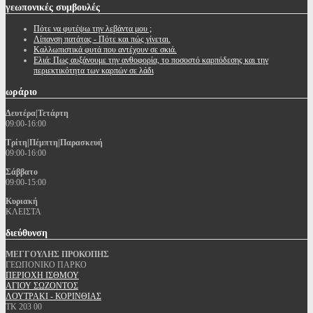
γεωπονικές
συμβουλές
Πότε να φυτέψω την λεβάντα μου ;
Λίπανση πατάτας - Πότε και πώς γίνεται.
Καλλωπιστικά φυτά που αντέχουν σε σκιά.
Ελιά: Πως αυξάνουμε την ανθοφορία, το ποσοστό καρπόδεσης και την
περιεκτικότητα των καρπών σε λάδι
ωράριο
Δευτέρα|Τετάρτη
09:00-16:00
Τρίτη|Πέμπτη|Παρασκευή
09:00-16:00
Σάββατο
09:00-15:00
Κυριακή
ΚΛΕΙΣΤΑ
διεύθυνση
ΜΕΓΓΟΥΛΗΣ ΠΡΟΚΟΠΗΣ
ΓΕΩΠΟΝΙΚΟ ΠΑΡΚΟ
ΠΕΡΙΟΧΗ ΙΣΘΜΟΥ
ΑΓΙΟΥ ΣΩΖΟΝΤΟΣ
ΛΟΥΤΡΑΚΙ - ΚΟΡΙΝΘΙΑΣ
ΤΚ 203 00