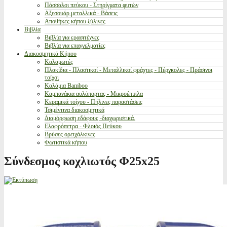
Πάσσαλοι πεύκου - Στηρίγματα φυτών
Αξεσουάρ μεταλλικά - Βάσεις
Αποθήκες κήπου ξύλινες
Βιβλία
Βιβλία για ερασιτέχνες
Βιβλία για επαγγελματίες
Διακοσμητικά Κήπου
Καλαμωτές
Πλακίδια - Πλαστικοί - Μεταλλικοί φράχτες - Πέργκολες - Πράσινοι
τοίχοι
Καλάμια Bamboo
Καμπανάκια αυλόπορτας - Μικροέπιπλα
Κεραμικά τοίχου - Πήλινες παραστάσεις
Τσιμέντινα διακοσμητικά
Διαμόρφωση εδάφους -διαχωριστικά.
Ελαφρόπετρα - Φλοιός Πεύκου
Βρύσες ορειχάλκινες
Φωτιστικά κήπου
Σύνδεσμος κοχλιωτός Φ25x25