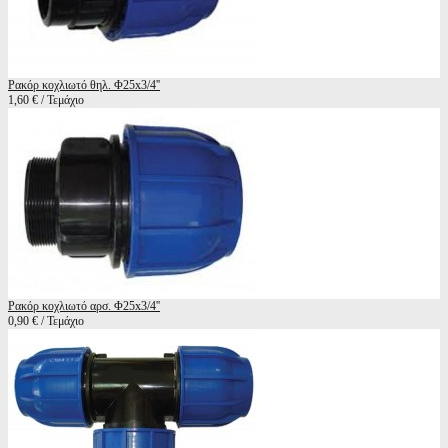
Ρακόρ κοχλιωτό θηλ. Φ25x3/4''
1,60 € / Τεμάχιο
Ρακόρ κοχλιωτό αρσ. Φ25x3/4''
0,90 € / Τεμάχιο