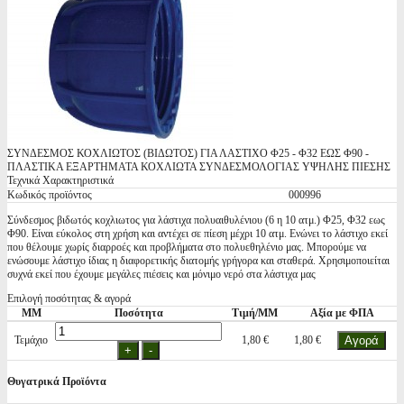
ΣΥΝΔΕΣΜΟΣ ΚΟΧΛΙΩΤΟΣ (ΒΙΔΩΤΟΣ) ΓΙΑ ΛΑΣΤΙΧΟ Φ25 - Φ32 ΕΩΣ Φ90 -
ΠΛΑΣΤΙΚΑ ΕΞΑΡΤΗΜΑΤΑ ΚΟΧΛΙΩΤΑ ΣΥΝΔΕΣΜΟΛΟΓΙΑΣ ΥΨΗΛΗΣ ΠΙΕΣΗΣ
Τεχνικά Χαρακτηριστικά
Κωδικός προϊόντος
000996
Σύνδεσμος βιδωτός κοχλιωτος για λάστιχα πολυαιθυλένιου (6 η 10 ατμ.) Φ25, Φ32 εως
Φ90. Είναι εύκολος στη χρήση και αντέχει σε πίεση μέχρι 10 ατμ. Ενώνει το λάστιχο εκεί
που θέλουμε χωρίς διαρροές και προβλήματα στο πολυεθηλένιο μας. Μπορούμε να
ενώσουμε λάστιχο ίδιας η διαφορετικής διατομής γρήγορα και σταθερά. Χρησιμοποιείται
συχνά εκεί που έχουμε μεγάλες πιέσεις και μόνιμο νερό στα λάστιχα μας
Επιλογή ποσότητας & αγορά
ΜΜ
Ποσότητα
Τιμή/ΜΜ
Αξία με ΦΠΑ
Τεμάχιο
1,80 €
1,80 €
Θυγατρικά Προϊόντα