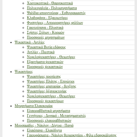
Χορτοκοπτικά - Θαμνοκοπτικά
Πολυεργαλεία - Πολυμηχανήματα
Ψαλίδια μπορντούρας - Ευθυγραμμιστές
Κλαδοφάγοι - Εξαερωτήρες
Φυσητήρες - Απορροφητήρες φύλλων
Γαιοτρύπανα - Πλυστικά
Σχίστες Ξύλων - Κορμών
Προσφορές μηχανημάτων
Ψεκαστικά - Αντλίες
Ψεκαστικά Βυτία εδάφους
Αντλίες - Πιεστικά
Νεφελοψεκαστήρες - Θειωτήρες
Εξαρτήματα ψεκαστικών
Προσφορές ψεκαστικών
Ψεκαστήρες
Ψεκαστήρες προπίεσης
Ψεκαστήρες Πλάτης - Επινώτιοι
Ψεκαστήρες μπαταρίας - βενζίνης
Ψεκαστήρες ζιζανιοκτονίας
Νεφελοψεκαστήρες - Θειωτήρες
Προσφορές ψεκαστήρων
Μηχανήματα Ελαιοκομίας
Ελαιοραβδιστικά μηχανήματα
Γεννήτριες - Δυναμό - Μετασχηματιστές
Προσφορές ελαιοραβδιστικών
Μουσαμάδες - Νάυλον - Δίχτυα - Πανιά
Ελαιόπανα - Ελαιόδιχτα
Γαιουφάσματα - Νάυλον θερμοκηπίου - Φίλμ εδαφοκάλυψης