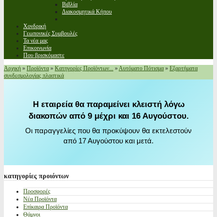
Βιβλία
Διακοσμητικά Κήπου
Χονδρική
Γεωπονικές Συμβουλές
Τα νέα μας
Επικοινωνία
Που βρισκόμαστε
Αρχική
»
Προϊόντα
»
Κατηγορίες Προϊόντων...
»
Αυτόματο Πότισμα
»
Εξαρτήματα
συνδεσμολογίας πλαστικά
Η εταιρεία θα παραμείνει κλειστή λόγω
διακοπών από 9 μέχρι και 16 Αυγούστου.
Οι παραγγελίες που θα προκύψουν θα εκτελεστούν
από 17 Αυγούστου και μετά.
κατηγορίες
προιόντων
Προσφορές
Νέα Προϊόντα
Επίκαιρα Προϊόντα
Θάμνοι