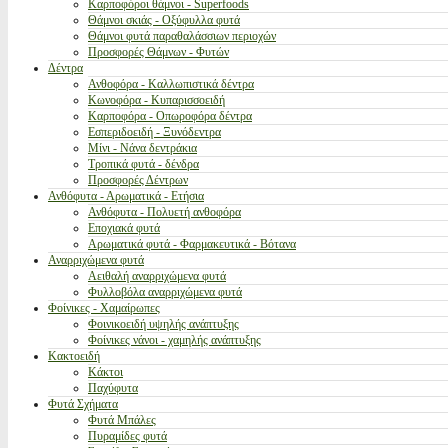
Καρποφόροι θάμνοι - Superfoods
Θάμνοι σκιάς - Οξύφυλλα φυτά
Θάμνοι φυτά παραθαλάσσιων περιοχών
Προσφορές Θάμνων - Φυτών
Δέντρα
Ανθοφόρα - Καλλωπιστικά δέντρα
Κωνοφόρα - Κυπαρισσοειδή
Καρποφόρα - Οπωροφόρα δέντρα
Εσπεριδοειδή - Ξυνόδεντρα
Μίνι - Νάνα δεντράκια
Τροπικά φυτά - δένδρα
Προσφορές Δέντρων
Ανθόφυτα - Αρωματικά - Ετήσια
Ανθόφυτα - Πολυετή ανθοφόρα
Εποχιακά φυτά
Αρωματικά φυτά - Φαρμακευτικά - Βότανα
Αναρριχώμενα φυτά
Αειθαλή αναρριχώμενα φυτά
Φυλλοβόλα αναρριχώμενα φυτά
Φοίνικες - Χαμαίρωπες
Φοινικοειδή υψηλής ανάπτυξης
Φοίνικες νάνοι - χαμηλής ανάπτυξης
Κακτοειδή
Κάκτοι
Παχύφυτα
Φυτά Σχήματα
Φυτά Μπάλες
Πυραμίδες φυτά