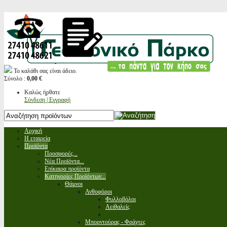
Το καλάθι σας είναι άδειο.
Σύνολο :
0,00 €
Καλώς ήρθατε
Σύνδεση | Εγγραφή
Αρχική
Η εταιρεία
Προϊόντα
Προσφορές...
Νέα Προϊόντα...
Επίκαιρα προϊόντα
Κατηγορίες Προϊόντων...
Θάμνοι
Ανθοφόροι
Φυλλοβόλοι
Αειθαλείς
Μπορντούρας - Φράχτες