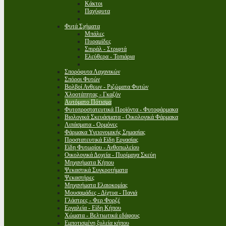
Κάκτοι
Παχύφυτα
Φυτά Σχήματα
Μπάλες
Πυραμίδες
Σπιράλ - Στριφτά
Ελεύθερα - Τοπιάρια
Σπορόφυτα Λαχανικών
Σπόροι Φυτών
Βολβοί Ανθεων - Ριζώματα Φυτών
Χλοοτάπητας - Γκαζόν
Αυτόματο Πότισμα
Φυτοπροστατευτικά Προϊόντα - Φυτοφάρμακα
Βιολογικά Σκευάσματα - Οικολογικά Φάρμακα
Λιπάσματα - Ορμόνες
Φάρμακα Υγειονομικής Σημασίας
Προστατευτικά Είδη Εργασίας
Είδη Φυτωρίου - Ανθοπωλείου
Οικολογικά Δοχεία - Πυρίμαχα Σκεύη
Μηχανήματα Κήπου
Ψεκαστικά Συγκροτήματα
Ψεκαστήρες
Μηχανήματα Ελαιοκομίας
Μουσαμάδες - Δίχτυα - Πανιά
Γλάστρες - Φερ Φορζέ
Εργαλεία - Είδη Κήπου
Χώματα - Βελτιωτικά εδάφους
Εμποτισμένη ξυλεία κήπου