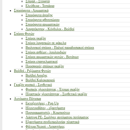
Σπιράλ - Στριφτά
Ελεύθερα - Τοπιάρια
Σπορόφυτα - Αρωματικά
Σπορόφυτα άνοιξης
Σπορόφυτα φθινοπώρου
Σπορόφυτα αρωματικών
Λαχανόκηπος - Κόνδυλοι - Βολβοί
Σπόροι Φυτών
Σπόροι γκαζόν
Σπόροι λαχανικών σε φάκελα
Βιολογικοί σπόροι - Παλιοί παραδοσιακοί σπόροι
Σπόροι ανθέων - λουλουδιών
Σπόροι αρωματικών φυτών - Βοτάνων
Σπόροι επαγγελματικοί
Προσφορές σπόρων γκαζόν
Βολβοί - Ριζώματα Φυτών
Βολβοί Ανοιξης
Βολβοί Καλοκαιριού
Γκαζόν φυσικό - Συνθετικό
Φυσικός χλοοτάπητας - Έτοιμο γκαζόν
Πλαστικός χλοοτάπητας - Συνθετικό γκαζόν
Αυτόματο Πότισμα
Εκτοξευτήρες - Pop Up
Ηλεκτροβάνες - εξαρτήματα
Προγραμματιστές - Κομπιούτερ
Λάστιχα PE- Σωλήνες αυτόματου ποτίσματος
Εξαρτήματα συνδεσμολογίας πλαστικά
Φίλτρα Νερού - Λιπαντήρες