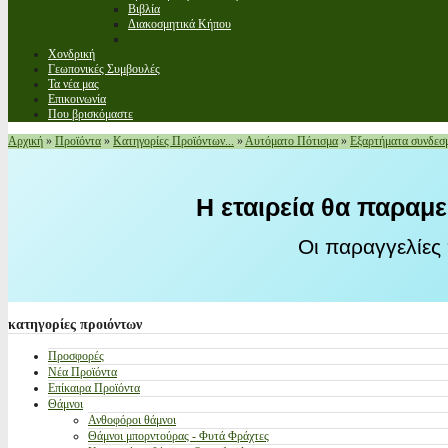
Βιβλία
Διακοσμητικά Κήπου
Χονδρική
Γεωπονικές Συμβουλές
Τα νέα μας
Επικοινωνία
Που βρισκόμαστε
Αρχική
»
Προϊόντα
»
Κατηγορίες Προϊόντων...
»
Αυτόματο Πότισμα
»
Εξαρτήματα συνδεσμ
Η εταιρεία θα παραμε
Οι παραγγελίες
κατηγορίες
προιόντων
Προσφορές
Νέα Προϊόντα
Επίκαιρα Προϊόντα
Θάμνοι
Ανθοφόροι θάμνοι
Θάμνοι μπορντούρας - Φυτά Φράχτες