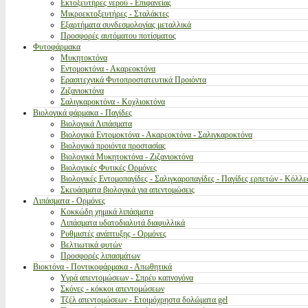
Εκτοξευτήρες νερού - Επιφανείας
Μικροεκτοξευτήρες - Σταλάκτες
Εξαρτήματα συνδεσμολογίας μεταλλικά
Προσφορές αυτόματου ποτίσματος
Φυτοφάρμακα
Μυκητοκτόνα
Εντομοκτόνα - Ακαρεοκτόνα
Ερασιτεχνικά Φυτοπροστατευτικά Προιόντα
Ζιζανιοκτόνα
Σαλιγκαροκτόνα - Κοχλιοκτόνα
Βιολογικά φάρμακα - Παγίδες
Βιολογικά Λιπάσματα
Βιολογικά Εντομοκτόνα - Ακαρεοκτόνα - Σαλιγκαροκτόνα
Βιολογικά προιόντα προστασίας
Βιολογικά Μυκητοκτόνα - Ζιζανιοκτόνα
Βιολογικές Φυτικές Ορμόνες
Βιολογικές Εντομοπαγίδες - Σαλιγκαροπαγίδες - Παγίδες ερπετών - Κόλλε
Σκευάσματα βιολογικά για απεντομώσεις
Λιπάσματα - Ορμόνες
Κοκκώδη χημικά λιπάσματα
Λιπάσματα υδατοδιαλυτά διαφυλλικά
Ρυθμιστές ανάπτυξης - Ορμόνες
Βελτιωτικά φυτών
Προσφορές λιπασμάτων
Βιοκτόνα - Ποντικοφάρμακα - Απωθητικά
Υγρά απεντομώσεων - Σπρέυ καπνογόνα
Σκόνες - κόκκοι απεντομώσεων
Τζέλ απεντομώσεων - Ετοιμόχρηστα δολώματα gel