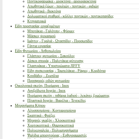
Ποντικοφάρμακα - μυοκτόνα - αρουραιοκτόνα
Απωθητικά ζώων - πουλιών - ποντικών - φιδιών
Απωθητικά - βιοκτόνα
Δολωματικοί σταθμοί - κόλλες ποντικών - ποντικοπαγίδες
Κτηνιατρικά
Είδη προστασίας εργαζομένων
Μποτάκια - Γαλότσες - Φόρμες
Μάσκες ψεκασμού
Ιμάντες - Γυαλιά - Ωτασπίδες - Προσωπίδες
Γάντια εργασίας
Είδη Φυτωρίου - Ανθοπωλείου
Γλάστρες φυτωρίου - Σακούλες
Δίσκοι σποράς - Παλετάκια φύτευσης
Γλαστράκια - Υποστρώματα JIFFY
Είδη συσκευασίας - Ταμπελάκια - Ράφιες - Κορδόνια
Κουβάδες - Ζεμπίλια
Προσφορές ειδών φυτωρίου
Οικολογικά σκεύη- Πυρίμαχα - Inox
Ανοξείδωτα δοχεία - Inox
Πυρίμαχα σκεύη - πιθάρια λαδιού - λεκάνες ζυμώματος
Πλαστικά δοχεία - Βαρέλια - Τενεκέδες
Μηχανήματα Κήπου
Αλυσσοπρίονα - Κονταροπρίονα
Σκαπτικά - Φρέζες
Μηχανές γκαζόν - Χλοοκοπτικά
Χορτοκοπτικά - Θαμνοκοπτικά
Πολυεργαλεία - Πολυμηχανήματα
Ψαλίδια μπορντούρας - Ευθυγραμμιστές