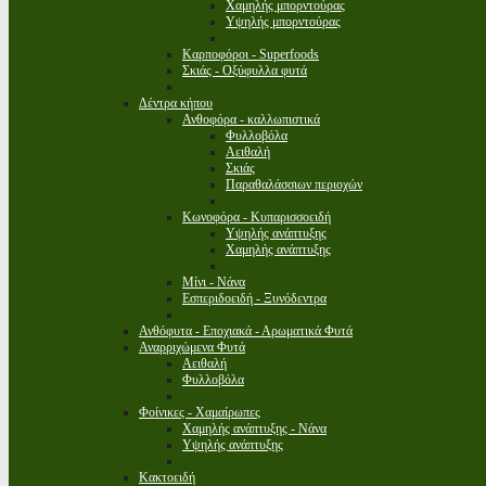
Χαμηλής μπορντούρας
Υψηλής μπορντούρας
Καρποφόροι - Superfoods
Σκιάς - Οξύφυλλα φυτά
Δέντρα κήπου
Ανθοφόρα - καλλωπιστικά
Φυλλοβόλα
Αειθαλή
Σκιάς
Παραθαλάσσιων περιοχών
Κωνοφόρα - Κυπαρισσοειδή
Υψηλής ανάπτυξης
Χαμηλής ανάπτυξης
Μίνι - Νάνα
Εσπεριδοειδή - Ξυνόδεντρα
Ανθόφυτα - Εποχιακά - Αρωματικά Φυτά
Αναρριχώμενα Φυτά
Αειθαλή
Φυλλοβόλα
Φοίνικες - Χαμαίρωπες
Χαμηλής ανάπτυξης - Νάνα
Υψηλής ανάπτυξης
Κακτοειδή