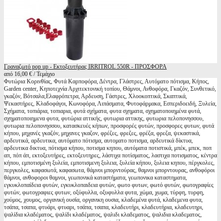
Γραναζωτό pop up - Εκτοξευτήρας IRRITROL 550R - ΠΡΟΣΦΟΡΑ
από 16,00 € / Τεμάχιο
Φυτώρια Κορινθίας, Φυτά Καρποφόρα, Δέντρα, Γλάστρες, Αυτόματο πότισμα, Κήπος,
Garden center, Κηποτεχνία Αρχιτεκτονική τοπίου, Θάμνοι, Ανθοφόρα, Γκαζόν, Συνθετικό,
γκαζόν, Βότσαλα,Ελαφρόπετρα, Αρδευση, Γάστρες, Χλοοκοπτικά, Σκαπτικά,
Ψεκαστήρες, Κλαδοφάγοι, Κωνοφόρα, Λιπάσματα, Φυτοφάρμακα, Εσπεριδοειδή, Ξυλεία,
Σχήματα, τοπιάρια, τοπιαρια, φυτά σχήματα, φυτα σχηματα, σχηματοποιημένα φυτά,
σχηματοποιημενα φυτα, φυτώρια αττικής, φυτωρια αττικης, φυτωρια πελοπονησσου,
φυτωρια πελοπονησσου, κατασκευές κήπων, προσφορές φυτών, προσφορες φυτων, φυτά
κήπου, μηχανές γκαζόν, μηχανες γκαζον, φρέζες, φρεζες, φρέζα, φρεζα, ψεκαστικά,
αρδευτικά, αρδευτικα, αυτόματο πότισμα, αυτοματο ποτισμα, αρδευτικά δίκτυα,
αρδευτικα δικτυα, πότισμα κήπου, ποτισμα κηπου, αυτόματα ποτιστικά, μπέκ, μπεκ, ποπ
απ, πόπ άπ, εκτοξευτήρες, εκτοξευτηρες, λάστιχα ποτίσματος, λαστιχα ποτισματος, κέντρα
κήπου, εμποτισμένη ξυλεία, εμποτισμενη ξυλεια, ξυλεία κήπου, ξυλεια κηπου, πέργκολες,
περγκολες, καφασωτά, καφασωτα, θάμνοι μπορντούρας, θαμνοι μπορντουρας, ανθοφόροι
θάμνοι, ανθοφοροι θαμνοι, γεωπονικά καταστήματα, γεωπονικα καταστηματα,
εγκυκλοπαίδεια φυτών, εγκυκλοπαιδεια φυτών, φωτο φυτων, φωτό φυτών, φωτογραφίες
φυτών, φωτογραφιες φυτων, οξύφυλλα, οξυφυλλα φυτα, χώμα, χωμα, τύρφη, τυρφη,
χούμος, χουμος, οργανική ουσία, οργανικη ουσια, κλαδεμένα φυτά, κλαδεμενα φυτα,
τσάπα, τσαπα, φτυάρι, φτυαρι, τσάπα, τσαπα, κλαδευτήρι, κλαδευτήρια, κλαδευτηρι,
ψαλίδια κλαδέματος, ψαλίδι κλαδέματος, ψαλιδι κλαδεματος, ψαλιδια κλαδεματος,