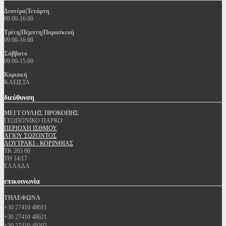
Δευτέρα|Τετάρτη
09:00-16:00
Τρίτη|Πέμπτη|Παρασκευή
09:00-16:00
Σάββατο
09:00-15:00
Κυριακή
ΚΛΕΙΣΤΑ
διεύθυνση
ΜΕΓΓΟΥΛΗΣ ΠΡΟΚΟΠΗΣ
ΓΕΩΠΟΝΙΚΟ ΠΑΡΚΟ
ΠΕΡΙΟΧΗ ΙΣΘΜΟΥ
ΑΓΙΟΥ ΣΩΖΟΝΤΟΣ
ΛΟΥΤΡΑΚΙ - ΚΟΡΙΝΘΙΑΣ
ΤΚ 203 00
ΤΘ 14/17
ΕΛΛΑΔΑ
επικοινωνία
ΤΗΛΕΦΩΝΑ
+30 27410 48611
+30 27410 48621
+30 27410 49302