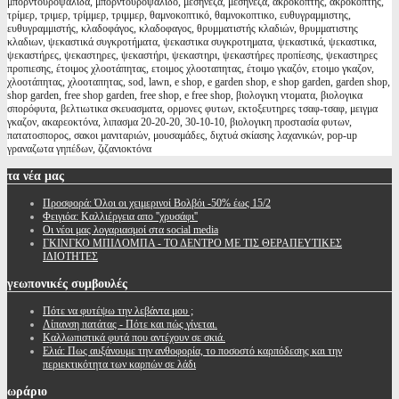
μπορντουροψάλιδα, μπορντουροψαλιδο, μεσηνέζα, μεσηνεζα, ακροκόπτης, ακροκόπτης,
τρίμερ, τριμερ, τρίμμερ, τριμμερ, θαμνοκοπτικό, θαμνοκοπτικο, ευθυγραμμιστης,
ευθυγραμμιστής, κλαδοφάγος, κλαδοφαγος, θρυμματιστής κλαδιών, θρυμματιστης
κλαδιων, ψεκαστικά συγκροτήματα, ψεκαστικα συγκροτηματα, ψεκαστικά, ψεκαστικα,
ψεκαστήρες, ψεκαστηρες, ψεκαστήρι, ψεκαστηρι, ψεκαστήρες προπίεσης, ψεκαστηρες
προπιεσης, έτοιμος χλοοτάπητας, ετοιμος χλοοταπητας, έτοιμο γκαζόν, ετοιμο γκαζον,
χλοοτάπητας, χλοοταπητας, sod, lawn, e shop, e garden shop, e shop garden, garden shop,
shop garden, free shop garden, free shop, e free shop, βιολογικη ντοματα, βιολογικα
σπορόφυτα, βελτιωτικα σκευασματα, ορμονες φυτων, εκτοξευτηρες τσαφ-τσαφ, μειγμα
γκαζον, ακαρεοκτόνα, λιπασμα 20-20-20, 30-10-10, βιολογικη προστασία φυτων,
πατατοσπορος, σακοι μανιταριών, μουσαμάδες, διχτυά σκίασης λαχανικών, pop-up
γραναζωτα γηπέδων, ζιζανιοκτόνα
τα
νέα μας
Προσφορά: Όλοι οι χειμερινοί Βολβόι -50% έως 15/2
Φειγιόα: Καλλιέργεια απο ''χρυσάφι''
Oι νέοι μας λογαριασμοί στα social media
ΓΚΙΝΓΚΟ ΜΠΙΛΟΜΠΑ - ΤΟ ΔΕΝΤΡΟ ΜΕ ΤΙΣ ΘΕΡΑΠΕΥΤΙΚΕΣ
ΙΔΙΟΤΗΤΕΣ
γεωπονικές
συμβουλές
Πότε να φυτέψω την λεβάντα μου ;
Λίπανση πατάτας - Πότε και πώς γίνεται.
Καλλωπιστικά φυτά που αντέχουν σε σκιά.
Ελιά: Πως αυξάνουμε την ανθοφορία, το ποσοστό καρπόδεσης και την
περιεκτικότητα των καρπών σε λάδι
ωράριο