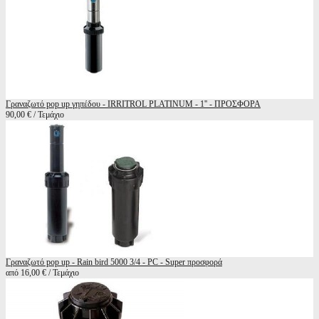
Γραναζωτό pop up γηπέδου - IRRITROL PLATINUM - 1'' - ΠΡΟΣΦΟΡΑ
90,00 € / Τεμάχιο
Γραναζωτό pop up - Rain bird 5000 3/4 - PC - Super προσφορά
από 16,00 € / Τεμάχιο