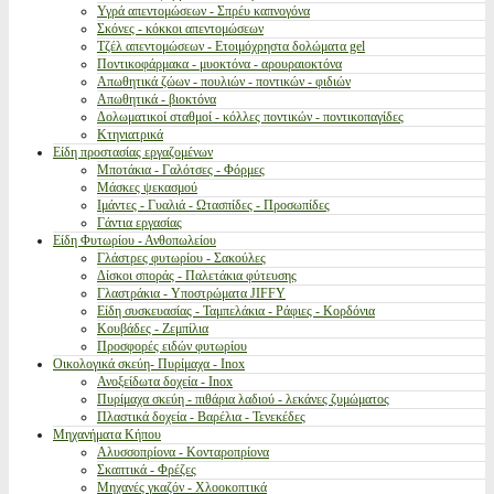
Υγρά απεντομώσεων - Σπρέυ καπνογόνα
Σκόνες - κόκκοι απεντομώσεων
Τζέλ απεντομώσεων - Ετοιμόχρηστα δολώματα gel
Ποντικοφάρμακα - μυοκτόνα - αρουραιοκτόνα
Απωθητικά ζώων - πουλιών - ποντικών - φιδιών
Απωθητικά - βιοκτόνα
Δολωματικοί σταθμοί - κόλλες ποντικών - ποντικοπαγίδες
Κτηνιατρικά
Είδη προστασίας εργαζομένων
Μποτάκια - Γαλότσες - Φόρμες
Μάσκες ψεκασμού
Ιμάντες - Γυαλιά - Ωτασπίδες - Προσωπίδες
Γάντια εργασίας
Είδη Φυτωρίου - Ανθοπωλείου
Γλάστρες φυτωρίου - Σακούλες
Δίσκοι σποράς - Παλετάκια φύτευσης
Γλαστράκια - Υποστρώματα JIFFY
Είδη συσκευασίας - Ταμπελάκια - Ράφιες - Κορδόνια
Κουβάδες - Ζεμπίλια
Προσφορές ειδών φυτωρίου
Οικολογικά σκεύη- Πυρίμαχα - Inox
Ανοξείδωτα δοχεία - Inox
Πυρίμαχα σκεύη - πιθάρια λαδιού - λεκάνες ζυμώματος
Πλαστικά δοχεία - Βαρέλια - Τενεκέδες
Μηχανήματα Κήπου
Αλυσσοπρίονα - Κονταροπρίονα
Σκαπτικά - Φρέζες
Μηχανές γκαζόν - Χλοοκοπτικά