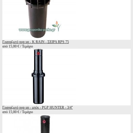
Γραναζωτό pop up - K RAIN - ΣΕΙΡΑ RPS 75
από 15,00 € / Τεμάχιο
Γραναζωτό pop up - μπέκ - PGP HUNTER - 3/4''
από 15,00 € / Τεμάχιο