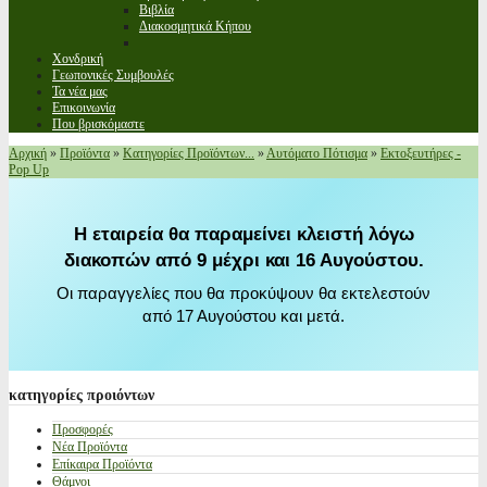
Βιβλία
Διακοσμητικά Κήπου
Χονδρική
Γεωπονικές Συμβουλές
Τα νέα μας
Επικοινωνία
Που βρισκόμαστε
Αρχική
»
Προϊόντα
»
Κατηγορίες Προϊόντων...
»
Αυτόματο Πότισμα
»
Εκτοξευτήρες -
Pop Up
Η εταιρεία θα παραμείνει κλειστή λόγω
διακοπών από 9 μέχρι και 16 Αυγούστου.
Οι παραγγελίες που θα προκύψουν θα εκτελεστούν
από 17 Αυγούστου και μετά.
κατηγορίες
προιόντων
Προσφορές
Νέα Προϊόντα
Επίκαιρα Προϊόντα
Θάμνοι