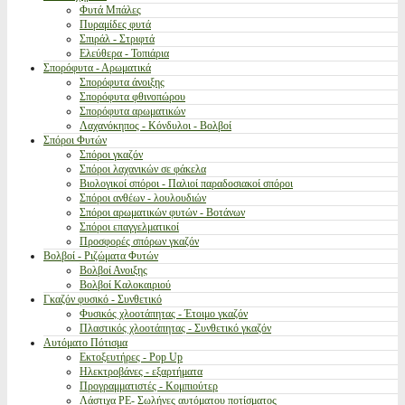
Φυτά Μπάλες
Πυραμίδες φυτά
Σπιράλ - Στριφτά
Ελεύθερα - Τοπιάρια
Σπορόφυτα - Αρωματικά
Σπορόφυτα άνοιξης
Σπορόφυτα φθινοπώρου
Σπορόφυτα αρωματικών
Λαχανόκηπος - Κόνδυλοι - Βολβοί
Σπόροι Φυτών
Σπόροι γκαζόν
Σπόροι λαχανικών σε φάκελα
Βιολογικοί σπόροι - Παλιοί παραδοσιακοί σπόροι
Σπόροι ανθέων - λουλουδιών
Σπόροι αρωματικών φυτών - Βοτάνων
Σπόροι επαγγελματικοί
Προσφορές σπόρων γκαζόν
Βολβοί - Ριζώματα Φυτών
Βολβοί Ανοιξης
Βολβοί Καλοκαιριού
Γκαζόν φυσικό - Συνθετικό
Φυσικός χλοοτάπητας - Έτοιμο γκαζόν
Πλαστικός χλοοτάπητας - Συνθετικό γκαζόν
Αυτόματο Πότισμα
Εκτοξευτήρες - Pop Up
Ηλεκτροβάνες - εξαρτήματα
Προγραμματιστές - Κομπιούτερ
Λάστιχα PE- Σωλήνες αυτόματου ποτίσματος