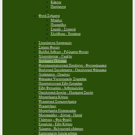
Κάκτοι
Παχύφυτα
Φυτά Σχήματα
Μπάλες
Πυραμίδες
Σπιράλ - Στριφτά
Ελεύθερα - Τοπιάρια
Σπορόφυτα Λαχανικών
Σπόροι Φυτών
Βολβοί Ανθεων - Ριζώματα Φυτών
Χλοοτάπητας - Γκαζόν
Αυτόματο Πότισμα
Φυτοπροστατευτικά Προϊόντα - Φυτοφάρμακα
Βιολογικά Σκευάσματα - Οικολογικά Φάρμακα
Λιπάσματα - Ορμόνες
Φάρμακα Υγειονομικής Σημασίας
Προστατευτικά Είδη Εργασίας
Είδη Φυτωρίου - Ανθοπωλείου
Οικολογικά Δοχεία - Πυρίμαχα Σκεύη
Μηχανήματα Κήπου
Ψεκαστικά Συγκροτήματα
Ψεκαστήρες
Μηχανήματα Ελαιοκομίας
Μουσαμάδες - Δίχτυα - Πανιά
Γλάστρες - Φερ Φορζέ
Εργαλεία - Είδη Κήπου
Χώματα - Βελτιωτικά εδάφους
Εμποτισμένη ξυλεία κήπου