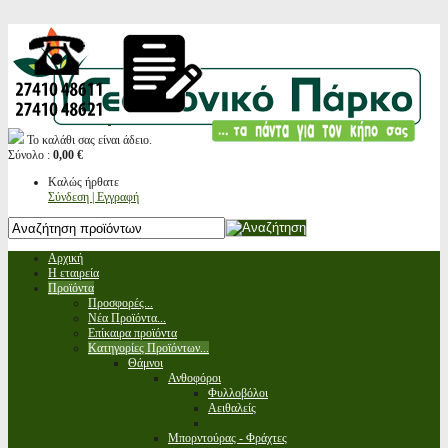
Το καλάθι σας είναι άδειο.
Σύνολο :
0,00 €
Καλώς ήρθατε
Σύνδεση | Εγγραφή
Αρχική
Η εταιρεία
Προϊόντα
Προσφορές...
Νέα Προϊόντα...
Επίκαιρα προϊόντα
Κατηγορίες Προϊόντων...
Θάμνοι
Ανθοφόροι
Φυλλοβόλοι
Αειθαλείς
Μπορντούρας - Φράχτες