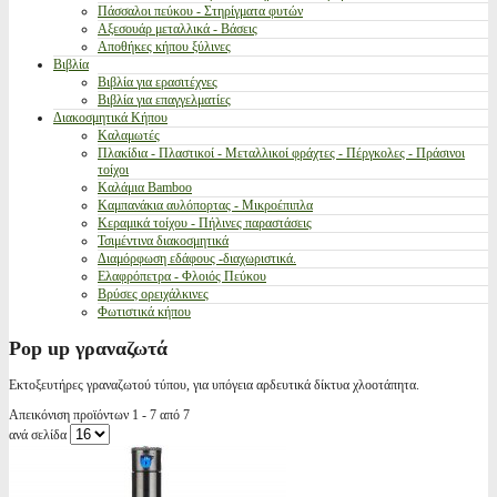
Πάσσαλοι πεύκου - Στηρίγματα φυτών
Αξεσουάρ μεταλλικά - Βάσεις
Αποθήκες κήπου ξύλινες
Βιβλία
Βιβλία για ερασιτέχνες
Βιβλία για επαγγελματίες
Διακοσμητικά Κήπου
Καλαμωτές
Πλακίδια - Πλαστικοί - Μεταλλικοί φράχτες - Πέργκολες - Πράσινοι
τοίχοι
Καλάμια Bamboo
Καμπανάκια αυλόπορτας - Μικροέπιπλα
Κεραμικά τοίχου - Πήλινες παραστάσεις
Τσιμέντινα διακοσμητικά
Διαμόρφωση εδάφους -διαχωριστικά.
Ελαφρόπετρα - Φλοιός Πεύκου
Βρύσες ορειχάλκινες
Φωτιστικά κήπου
Pop up γραναζωτά
Εκτοξευτήρες γραναζωτού τύπου, για υπόγεια αρδευτικά δίκτυα χλοοτάπητα.
Απεικόνιση προϊόντων 1 - 7 από 7
ανά σελίδα