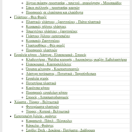
Δίχτυα σκίασης-προστασίας - παγετού - αναρρίχησης - Μουσαμάδες
Σάκοι συλλογής - προστασίας καρπών
Προσφορές σε ελαιόπανα και ελαιόδιχτα
Γλάστρες - Φερ Φορζέ
Πλαστικές γλάστρες - ζαρντινιέρες - Πιάτα πλαστικά
Κεραμικές πήλινες γλάστρες
Τσιμεντένιες γλάστρες - ζαρντινιέρες
Γλάστρες ξύλινες εμποτισμένες
Κεραμικές Ζαρντινιέρες
Γλαστροθήκες - Φέρ φορζέ
Προσφορές γλαστρών
Εργαλεία κήπου - Λάστιχα - Ελαιοκομικά - Σπορείς
Κλαδευτήρια - Ψαλίδια κορυφής - Ακροκόφτες γκαζόν- Εμβολιαστήρια
Ελαιοκομικά - Καρποσυλλέκτες
Όργανα μέτρησης - Κομποστοποιητές
Λάστιχα ποτίσματος - Ποτιστικά - Ταχυσύνδεσμοι
Εργαλεία χειρός
Ποτιστήρια πλαστικά
Καρότσια κήπου
Προσφορές εργαλείων κήπου
Σπορείς - Λιπασματοδιανομείς
Χώματα - Τύρφες - Βελτιωτικά
Φυτοχώματα γλαστρών
Τύρφες - Κοπριά - Βελτιωτικά
Εμποτισμένη ξυλεία - φράχτες
Καφασωτά - Πάνελ - Πέργκολες
Κάγκελα - Φράχτες
Σανίδες Deck - Δοκάρια - Πατήματα - Διάδρομοι