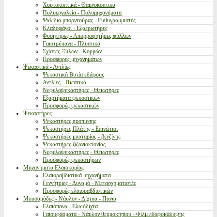
Χορτοκοπτικά - Θαμνοκοπτικά
Πολυεργαλεία - Πολυμηχανήματα
Ψαλίδια μπορντούρας - Ευθυγραμμιστές
Κλαδοφάγοι - Εξαερωτήρες
Φυσητήρες - Απορροφητήρες φύλλων
Γαιοτρύπανα - Πλυστικά
Σχίστες Ξύλων - Κορμών
Προσφορές μηχανημάτων
Ψεκαστικά - Αντλίες
Ψεκαστικά Βυτία εδάφους
Αντλίες - Πιεστικά
Νεφελοψεκαστήρες - Θειωτήρες
Εξαρτήματα ψεκαστικών
Προσφορές ψεκαστικών
Ψεκαστήρες
Ψεκαστήρες προπίεσης
Ψεκαστήρες Πλάτης - Επινώτιοι
Ψεκαστήρες μπαταρίας - βενζίνης
Ψεκαστήρες ζιζανιοκτονίας
Νεφελοψεκαστήρες - Θειωτήρες
Προσφορές ψεκαστήρων
Μηχανήματα Ελαιοκομίας
Ελαιοραβδιστικά μηχανήματα
Γεννήτριες - Δυναμό - Μετασχηματιστές
Προσφορές ελαιοραβδιστικών
Μουσαμάδες - Νάυλον - Δίχτυα - Πανιά
Ελαιόπανα - Ελαιόδιχτα
Γαιουφάσματα - Νάυλον θερμοκηπίου - Φίλμ εδαφοκάλυψης