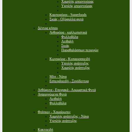
Χαμηλής μπορντούρας
Υψηλής μπορντούρας
Καρποφόροι - Superfoods
Σκιάς - Οξύφυλλα φυτά
Δέντρα κήπου
Ανθοφόρα - καλλωπιστικά
Φυλλοβόλα
Αειθαλή
Σκιάς
Παραθαλάσσιων περιοχών
Κωνοφόρα - Κυπαρισσοειδή
Υψηλής ανάπτυξης
Χαμηλής ανάπτυξης
Μίνι - Νάνα
Εσπεριδοειδή - Ξυνόδεντρα
Ανθόφυτα - Εποχιακά - Αρωματικά Φυτά
Αναρριχώμενα Φυτά
Αειθαλή
Φυλλοβόλα
Φοίνικες - Χαμαίρωπες
Χαμηλής ανάπτυξης - Νάνα
Υψηλής ανάπτυξης
Κακτοειδή