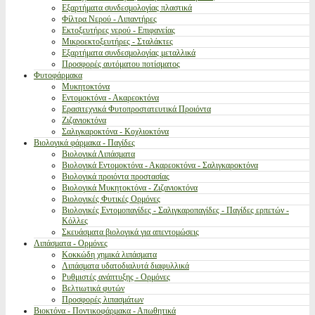
Εξαρτήματα συνδεσμολογίας πλαστικά
Φίλτρα Νερού - Λιπαντήρες
Εκτοξευτήρες νερού - Επιφανείας
Μικροεκτοξευτήρες - Σταλάκτες
Εξαρτήματα συνδεσμολογίας μεταλλικά
Προσφορές αυτόματου ποτίσματος
Φυτοφάρμακα
Μυκητοκτόνα
Εντομοκτόνα - Ακαρεοκτόνα
Ερασιτεχνικά Φυτοπροστατευτικά Προιόντα
Ζιζανιοκτόνα
Σαλιγκαροκτόνα - Κοχλιοκτόνα
Βιολογικά φάρμακα - Παγίδες
Βιολογικά Λιπάσματα
Βιολογικά Εντομοκτόνα - Ακαρεοκτόνα - Σαλιγκαροκτόνα
Βιολογικά προιόντα προστασίας
Βιολογικά Μυκητοκτόνα - Ζιζανιοκτόνα
Βιολογικές Φυτικές Ορμόνες
Βιολογικές Εντομοπαγίδες - Σαλιγκαροπαγίδες - Παγίδες ερπετών -
Κόλλες
Σκευάσματα βιολογικά για απεντομώσεις
Λιπάσματα - Ορμόνες
Κοκκώδη χημικά λιπάσματα
Λιπάσματα υδατοδιαλυτά διαφυλλικά
Ρυθμιστές ανάπτυξης - Ορμόνες
Βελτιωτικά φυτών
Προσφορές λιπασμάτων
Βιοκτόνα - Ποντικοφάρμακα - Απωθητικά