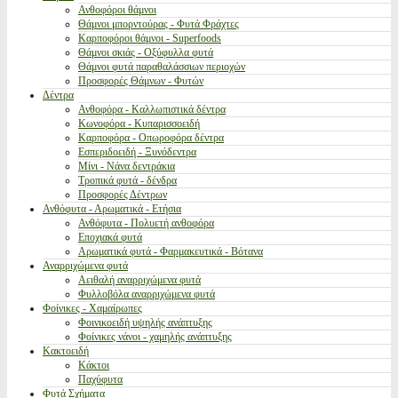
Ανθοφόροι θάμνοι
Θάμνοι μπορντούρας - Φυτά Φράχτες
Καρποφόροι θάμνοι - Superfoods
Θάμνοι σκιάς - Οξύφυλλα φυτά
Θάμνοι φυτά παραθαλάσσιων περιοχών
Προσφορές Θάμνων - Φυτών
Δέντρα
Ανθοφόρα - Καλλωπιστικά δέντρα
Κωνοφόρα - Κυπαρισσοειδή
Καρποφόρα - Οπωροφόρα δέντρα
Εσπεριδοειδή - Ξυνόδεντρα
Μίνι - Νάνα δεντράκια
Τροπικά φυτά - δένδρα
Προσφορές Δέντρων
Ανθόφυτα - Αρωματικά - Ετήσια
Ανθόφυτα - Πολυετή ανθοφόρα
Εποχιακά φυτά
Αρωματικά φυτά - Φαρμακευτικά - Βότανα
Αναρριχώμενα φυτά
Αειθαλή αναρριχώμενα φυτά
Φυλλοβόλα αναρριχώμενα φυτά
Φοίνικες - Χαμαίρωπες
Φοινικοειδή υψηλής ανάπτυξης
Φοίνικες νάνοι - χαμηλής ανάπτυξης
Κακτοειδή
Κάκτοι
Παχύφυτα
Φυτά Σχήματα