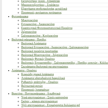
Εκτοξευτήρες νερού - Επιφανείας
Μικροεκτοξευτήρες - Σταλάκτες
Εξαρτήματα συνδεσμολογίας μεταλλικά
Προσφορές αυτόματου ποτίσματος
Φυτοφάρμακα
Μυκητοκτόνα
Εντομοκτόνα - Ακαρεοκτόνα
Ερασιτεχνικά Φυτοπροστατευτικά Προιόντα
Ζιζανιοκτόνα
Σαλιγκαροκτόνα - Κοχλιοκτόνα
Βιολογικά φάρμακα - Παγίδες
Βιολογικά Λιπάσματα
Βιολογικά Εντομοκτόνα - Ακαρεοκτόνα - Σαλιγκαροκτόνα
Βιολογικά προιόντα προστασίας
Βιολογικά Μυκητοκτόνα - Ζιζανιοκτόνα
Βιολογικές Φυτικές Ορμόνες
Βιολογικές Εντομοπαγίδες - Σαλιγκαροπαγίδες - Παγίδες ερπετών - Κόλλε
Σκευάσματα βιολογικά για απεντομώσεις
Λιπάσματα - Ορμόνες
Κοκκώδη χημικά λιπάσματα
Λιπάσματα υδατοδιαλυτά διαφυλλικά
Ρυθμιστές ανάπτυξης - Ορμόνες
Βελτιωτικά φυτών
Προσφορές λιπασμάτων
Βιοκτόνα - Ποντικοφάρμακα - Απωθητικά
Υγρά απεντομώσεων - Σπρέυ καπνογόνα
Σκόνες - κόκκοι απεντομώσεων
Τζέλ απεντομώσεων - Ετοιμόχρηστα δολώματα gel