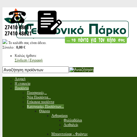
Το καλάθι σας είναι άδειο.
Σύνολο :
0,00 €
Καλώς ήρθατε
Σύνδεση | Εγγραφή
Αρχική
Η εταιρεία
Προϊόντα
Προσφορές...
Νέα Προϊόντα...
Επίκαιρα προϊόντα
Κατηγορίες Προϊόντων...
Θάμνοι
Ανθοφόροι
Φυλλοβόλοι
Αειθαλείς
Μπορντούρας - Φράχτες