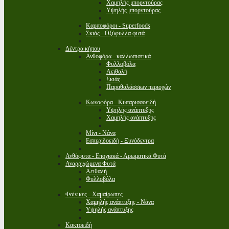
Χαμηλής μπορντούρας
Υψηλής μπορντούρας
Καρποφόροι - Superfoods
Σκιάς - Οξύφυλλα φυτά
Δέντρα κήπου
Ανθοφόρα - καλλωπιστικά
Φυλλοβόλα
Αειθαλή
Σκιάς
Παραθαλάσσιων περιοχών
Κωνοφόρα - Κυπαρισσοειδή
Υψηλής ανάπτυξης
Χαμηλής ανάπτυξης
Μίνι - Νάνα
Εσπεριδοειδή - Ξυνόδεντρα
Ανθόφυτα - Εποχιακά - Αρωματικά Φυτά
Αναρριχώμενα Φυτά
Αειθαλή
Φυλλοβόλα
Φοίνικες - Χαμαίρωπες
Χαμηλής ανάπτυξης - Νάνα
Υψηλής ανάπτυξης
Κακτοειδή