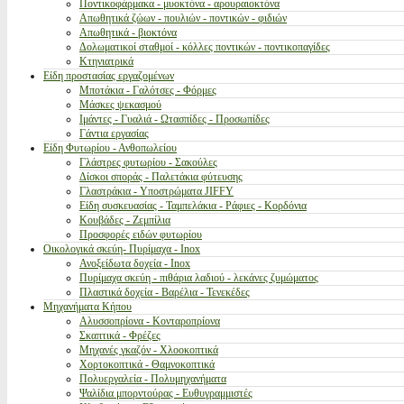
Ποντικοφάρμακα - μυοκτόνα - αρουραιοκτόνα
Απωθητικά ζώων - πουλιών - ποντικών - φιδιών
Απωθητικά - βιοκτόνα
Δολωματικοί σταθμοί - κόλλες ποντικών - ποντικοπαγίδες
Κτηνιατρικά
Είδη προστασίας εργαζομένων
Μποτάκια - Γαλότσες - Φόρμες
Μάσκες ψεκασμού
Ιμάντες - Γυαλιά - Ωτασπίδες - Προσωπίδες
Γάντια εργασίας
Είδη Φυτωρίου - Ανθοπωλείου
Γλάστρες φυτωρίου - Σακούλες
Δίσκοι σποράς - Παλετάκια φύτευσης
Γλαστράκια - Υποστρώματα JIFFY
Είδη συσκευασίας - Ταμπελάκια - Ράφιες - Κορδόνια
Κουβάδες - Ζεμπίλια
Προσφορές ειδών φυτωρίου
Οικολογικά σκεύη- Πυρίμαχα - Inox
Ανοξείδωτα δοχεία - Inox
Πυρίμαχα σκεύη - πιθάρια λαδιού - λεκάνες ζυμώματος
Πλαστικά δοχεία - Βαρέλια - Τενεκέδες
Μηχανήματα Κήπου
Αλυσσοπρίονα - Κονταροπρίονα
Σκαπτικά - Φρέζες
Μηχανές γκαζόν - Χλοοκοπτικά
Χορτοκοπτικά - Θαμνοκοπτικά
Πολυεργαλεία - Πολυμηχανήματα
Ψαλίδια μπορντούρας - Ευθυγραμμιστές