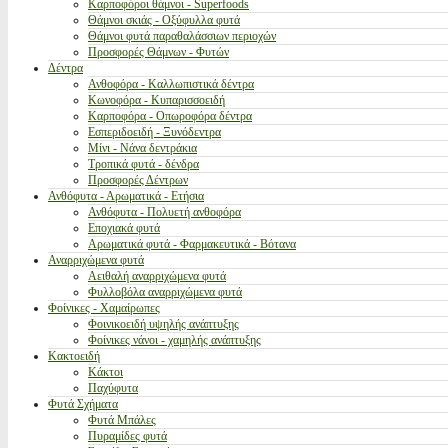
Καρποφόροι θάμνοι - Superfoods
Θάμνοι σκιάς - Οξύφυλλα φυτά
Θάμνοι φυτά παραθαλάσσιων περιοχών
Προσφορές Θάμνων - Φυτών
Δέντρα
Ανθοφόρα - Καλλωπιστικά δέντρα
Κωνοφόρα - Κυπαρισσοειδή
Καρποφόρα - Οπωροφόρα δέντρα
Εσπεριδοειδή - Ξυνόδεντρα
Μίνι - Νάνα δεντράκια
Τροπικά φυτά - δένδρα
Προσφορές Δέντρων
Ανθόφυτα - Αρωματικά - Ετήσια
Ανθόφυτα - Πολυετή ανθοφόρα
Εποχιακά φυτά
Αρωματικά φυτά - Φαρμακευτικά - Βότανα
Αναρριχώμενα φυτά
Αειθαλή αναρριχώμενα φυτά
Φυλλοβόλα αναρριχώμενα φυτά
Φοίνικες - Χαμαίρωπες
Φοινικοειδή υψηλής ανάπτυξης
Φοίνικες νάνοι - χαμηλής ανάπτυξης
Κακτοειδή
Κάκτοι
Παχύφυτα
Φυτά Σχήματα
Φυτά Μπάλες
Πυραμίδες φυτά