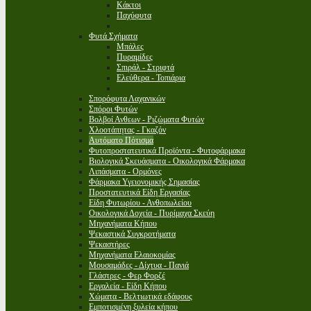
Κάκτοι
Παχύφυτα
Φυτά Σχήματα
Μπάλες
Πυραμίδες
Σπιράλ - Στριφτά
Ελεύθερα - Τοπιάρια
Σπορόφυτα Λαχανικών
Σπόροι Φυτών
Βολβοί Ανθεων - Ριζώματα Φυτών
Χλοοτάπητας - Γκαζόν
Αυτόματο Πότισμα
Φυτοπροστατευτικά Προϊόντα - Φυτοφάρμακα
Βιολογικά Σκευάσματα - Οικολογικά Φάρμακα
Λιπάσματα - Ορμόνες
Φάρμακα Υγειονομικής Σημασίας
Προστατευτικά Είδη Εργασίας
Είδη Φυτωρίου - Ανθοπωλείου
Οικολογικά Δοχεία - Πυρίμαχα Σκεύη
Μηχανήματα Κήπου
Ψεκαστικά Συγκροτήματα
Ψεκαστήρες
Μηχανήματα Ελαιοκομίας
Μουσαμάδες - Δίχτυα - Πανιά
Γλάστρες - Φερ Φορζέ
Εργαλεία - Είδη Κήπου
Χώματα - Βελτιωτικά εδάφους
Εμποτισμένη ξυλεία κήπου