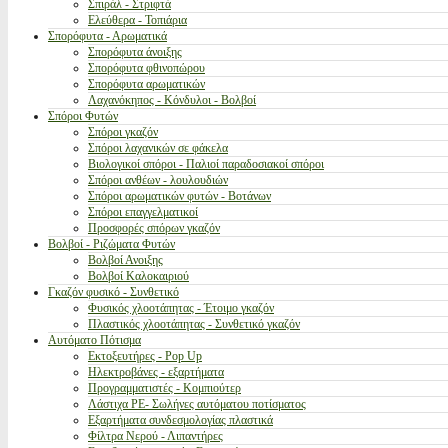
Σπιράλ - Στριφτά
Ελεύθερα - Τοπιάρια
Σπορόφυτα - Αρωματικά
Σπορόφυτα άνοιξης
Σπορόφυτα φθινοπώρου
Σπορόφυτα αρωματικών
Λαχανόκηπος - Κόνδυλοι - Βολβοί
Σπόροι Φυτών
Σπόροι γκαζόν
Σπόροι λαχανικών σε φάκελα
Βιολογικοί σπόροι - Παλιοί παραδοσιακοί σπόροι
Σπόροι ανθέων - λουλουδιών
Σπόροι αρωματικών φυτών - Βοτάνων
Σπόροι επαγγελματικοί
Προσφορές σπόρων γκαζόν
Βολβοί - Ριζώματα Φυτών
Βολβοί Ανοιξης
Βολβοί Καλοκαιριού
Γκαζόν φυσικό - Συνθετικό
Φυσικός χλοοτάπητας - Έτοιμο γκαζόν
Πλαστικός χλοοτάπητας - Συνθετικό γκαζόν
Αυτόματο Πότισμα
Εκτοξευτήρες - Pop Up
Ηλεκτροβάνες - εξαρτήματα
Προγραμματιστές - Κομπιούτερ
Λάστιχα PE- Σωλήνες αυτόματου ποτίσματος
Εξαρτήματα συνδεσμολογίας πλαστικά
Φίλτρα Νερού - Λιπαντήρες