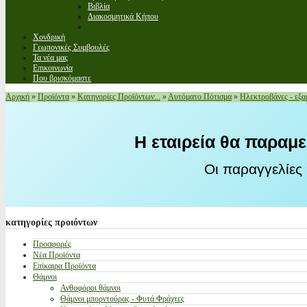
Βιβλία
Διακοσμητικά Κήπου
Χονδρική
Γεωπονικές Συμβουλές
Τα νέα μας
Επικοινωνία
Που βρισκόμαστε
Αρχική
»
Προϊόντα
»
Κατηγορίες Προϊόντων...
»
Αυτόματο Πότισμα
»
Ηλεκτροβάνες - εξα
Η εταιρεία θα παραμε
Οι παραγγελίες
κατηγορίες
προιόντων
Προσφορές
Νέα Προϊόντα
Επίκαιρα Προϊόντα
Θάμνοι
Ανθοφόροι θάμνοι
Θάμνοι μπορντούρας - Φυτά Φράχτες