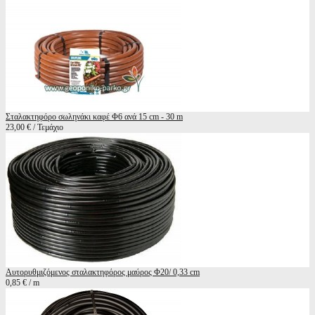
Σταλακτηφόρο σωληνάκι καφέ Φ6 ανά 15 cm - 30 m
23,00 € / Τεμάχιο
Αυτορυθμιζόμενος σταλακτηφόρος μαύρος Φ20/ 0,33 cm
0,85 € / m