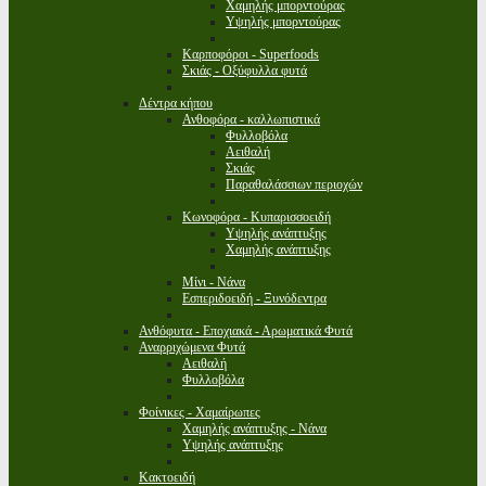
Χαμηλής μπορντούρας
Υψηλής μπορντούρας
Καρποφόροι - Superfoods
Σκιάς - Οξύφυλλα φυτά
Δέντρα κήπου
Ανθοφόρα - καλλωπιστικά
Φυλλοβόλα
Αειθαλή
Σκιάς
Παραθαλάσσιων περιοχών
Κωνοφόρα - Κυπαρισσοειδή
Υψηλής ανάπτυξης
Χαμηλής ανάπτυξης
Μίνι - Νάνα
Εσπεριδοειδή - Ξυνόδεντρα
Ανθόφυτα - Εποχιακά - Αρωματικά Φυτά
Αναρριχώμενα Φυτά
Αειθαλή
Φυλλοβόλα
Φοίνικες - Χαμαίρωπες
Χαμηλής ανάπτυξης - Νάνα
Υψηλής ανάπτυξης
Κακτοειδή