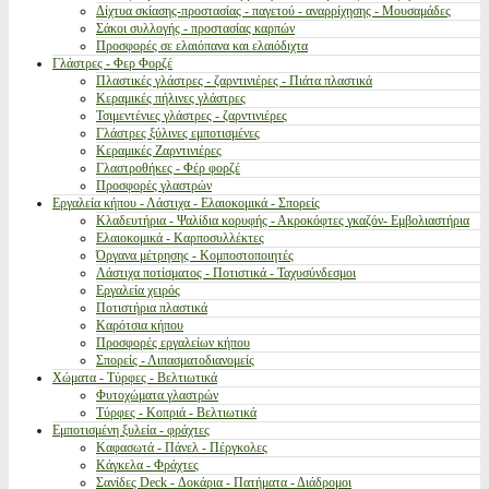
Δίχτυα σκίασης-προστασίας - παγετού - αναρρίχησης - Μουσαμάδες
Σάκοι συλλογής - προστασίας καρπών
Προσφορές σε ελαιόπανα και ελαιόδιχτα
Γλάστρες - Φερ Φορζέ
Πλαστικές γλάστρες - ζαρντινιέρες - Πιάτα πλαστικά
Κεραμικές πήλινες γλάστρες
Τσιμεντένιες γλάστρες - ζαρντινιέρες
Γλάστρες ξύλινες εμποτισμένες
Κεραμικές Ζαρντινιέρες
Γλαστροθήκες - Φέρ φορζέ
Προσφορές γλαστρών
Εργαλεία κήπου - Λάστιχα - Ελαιοκομικά - Σπορείς
Κλαδευτήρια - Ψαλίδια κορυφής - Ακροκόφτες γκαζόν- Εμβολιαστήρια
Ελαιοκομικά - Καρποσυλλέκτες
Όργανα μέτρησης - Κομποστοποιητές
Λάστιχα ποτίσματος - Ποτιστικά - Ταχυσύνδεσμοι
Εργαλεία χειρός
Ποτιστήρια πλαστικά
Καρότσια κήπου
Προσφορές εργαλείων κήπου
Σπορείς - Λιπασματοδιανομείς
Χώματα - Τύρφες - Βελτιωτικά
Φυτοχώματα γλαστρών
Τύρφες - Κοπριά - Βελτιωτικά
Εμποτισμένη ξυλεία - φράχτες
Καφασωτά - Πάνελ - Πέργκολες
Κάγκελα - Φράχτες
Σανίδες Deck - Δοκάρια - Πατήματα - Διάδρομοι