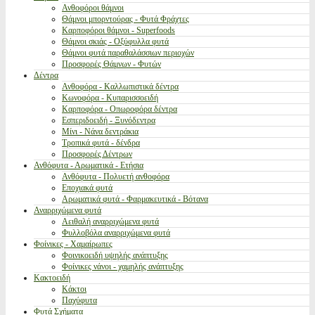
Ανθοφόροι θάμνοι
Θάμνοι μπορντούρας - Φυτά Φράχτες
Καρποφόροι θάμνοι - Superfoods
Θάμνοι σκιάς - Οξύφυλλα φυτά
Θάμνοι φυτά παραθαλάσσιων περιοχών
Προσφορές Θάμνων - Φυτών
Δέντρα
Ανθοφόρα - Καλλωπιστικά δέντρα
Κωνοφόρα - Κυπαρισσοειδή
Καρποφόρα - Οπωροφόρα δέντρα
Εσπεριδοειδή - Ξυνόδεντρα
Μίνι - Νάνα δεντράκια
Τροπικά φυτά - δένδρα
Προσφορές Δέντρων
Ανθόφυτα - Αρωματικά - Ετήσια
Ανθόφυτα - Πολυετή ανθοφόρα
Εποχιακά φυτά
Αρωματικά φυτά - Φαρμακευτικά - Βότανα
Αναρριχώμενα φυτά
Αειθαλή αναρριχώμενα φυτά
Φυλλοβόλα αναρριχώμενα φυτά
Φοίνικες - Χαμαίρωπες
Φοινικοειδή υψηλής ανάπτυξης
Φοίνικες νάνοι - χαμηλής ανάπτυξης
Κακτοειδή
Κάκτοι
Παχύφυτα
Φυτά Σχήματα