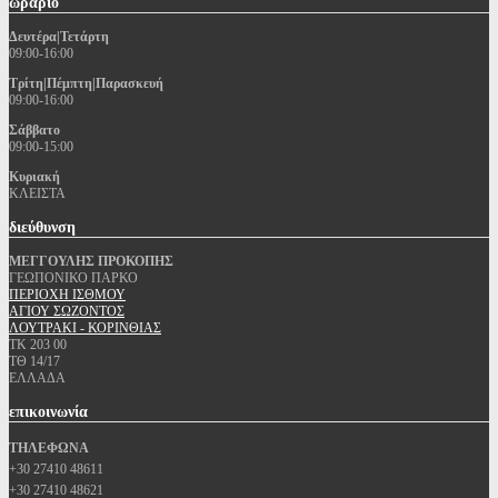
ωράριο
Δευτέρα|Τετάρτη
09:00-16:00
Τρίτη|Πέμπτη|Παρασκευή
09:00-16:00
Σάββατο
09:00-15:00
Κυριακή
ΚΛΕΙΣΤΑ
διεύθυνση
ΜΕΓΓΟΥΛΗΣ ΠΡΟΚΟΠΗΣ
ΓΕΩΠΟΝΙΚΟ ΠΑΡΚΟ
ΠΕΡΙΟΧΗ ΙΣΘΜΟΥ
ΑΓΙΟΥ ΣΩΖΟΝΤΟΣ
ΛΟΥΤΡΑΚΙ - ΚΟΡΙΝΘΙΑΣ
ΤΚ 203 00
ΤΘ 14/17
ΕΛΛΑΔΑ
επικοινωνία
ΤΗΛΕΦΩΝΑ
+30 27410 48611
+30 27410 48621