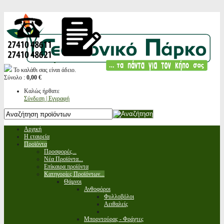
Το καλάθι σας είναι άδειο.
Σύνολο :
0,00 €
Καλώς ήρθατε
Σύνδεση | Εγγραφή
Αρχική
Η εταιρεία
Προϊόντα
Προσφορές...
Νέα Προϊόντα...
Επίκαιρα προϊόντα
Κατηγορίες Προϊόντων...
Θάμνοι
Ανθοφόροι
Φυλλοβόλοι
Αειθαλείς
Μπορντούρας - Φράχτες