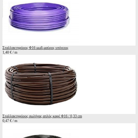
Σταλλακτηφόρος Φ16 μωβ-μαύρος υπόγειος
1,40 € / m
Σταλλακτηφόρος σωλήνας απλός καφέ Φ16 / 0,33 cm
0,47 € / m