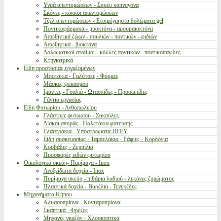
Υγρά απεντομώσεων - Σπρέυ καπνογόνα
Σκόνες - κόκκοι απεντομώσεων
Τζέλ απεντομώσεων - Ετοιμόχρηστα δολώματα gel
Ποντικοφάρμακα - μυοκτόνα - αρουραιοκτόνα
Απωθητικά ζώων - πουλιών - ποντικών - φιδιών
Απωθητικά - βιοκτόνα
Δολωματικοί σταθμοί - κόλλες ποντικών - ποντικοπαγίδες
Κτηνιατρικά
Είδη προστασίας εργαζομένων
Μποτάκια - Γαλότσες - Φόρμες
Μάσκες ψεκασμού
Ιμάντες - Γυαλιά - Ωτασπίδες - Προσωπίδες
Γάντια εργασίας
Είδη Φυτωρίου - Ανθοπωλείου
Γλάστρες φυτωρίου - Σακούλες
Δίσκοι σποράς - Παλετάκια φύτευσης
Γλαστράκια - Υποστρώματα JIFFY
Είδη συσκευασίας - Ταμπελάκια - Ράφιες - Κορδόνια
Κουβάδες - Ζεμπίλια
Προσφορές ειδών φυτωρίου
Οικολογικά σκεύη- Πυρίμαχα - Inox
Ανοξείδωτα δοχεία - Inox
Πυρίμαχα σκεύη - πιθάρια λαδιού - λεκάνες ζυμώματος
Πλαστικά δοχεία - Βαρέλια - Τενεκέδες
Μηχανήματα Κήπου
Αλυσσοπρίονα - Κονταροπρίονα
Σκαπτικά - Φρέζες
Μηχανές γκαζόν - Χλοοκοπτικά