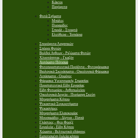
Κάκτοι
Παχύφυτα
Φυτά Σχήματα
Μπάλες
Πυραμίδες
Σπιράλ - Στριφτά
Ελεύθερα - Τοπιάρια
Σπορόφυτα Λαχανικών
Σπόροι Φυτών
Βολβοί Ανθεων - Ριζώματα Φυτών
Χλοοτάπητας - Γκαζόν
Αυτόματο Πότισμα
Φυτοπροστατευτικά Προϊόντα - Φυτοφάρμακα
Βιολογικά Σκευάσματα - Οικολογικά Φάρμακα
Λιπάσματα - Ορμόνες
Φάρμακα Υγειονομικής Σημασίας
Προστατευτικά Είδη Εργασίας
Είδη Φυτωρίου - Ανθοπωλείου
Οικολογικά Δοχεία - Πυρίμαχα Σκεύη
Μηχανήματα Κήπου
Ψεκαστικά Συγκροτήματα
Ψεκαστήρες
Μηχανήματα Ελαιοκομίας
Μουσαμάδες - Δίχτυα - Πανιά
Γλάστρες - Φερ Φορζέ
Εργαλεία - Είδη Κήπου
Χώματα - Βελτιωτικά εδάφους
Εμποτισμένη ξυλεία κήπου