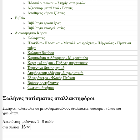
Πάσσαλοι πεύκου - Στηρίγματα φυτών
Αξεσουάρ μεταλλικά - Βάσεις
Αποθήκες κήπου ξύλινες
Βιβλία
Βιβλία για ερασιτέχνες
Βιβλία για επαγγελματίες
Διακοσμητικά Κήπου
Καλαμωτές
Πλακίδια - Πλαστικοί - Μεταλλικοί φράχτες - Πέργκολες - Πράσινοι
τοίχοι
Καλάμια Bamboo
Καμπανάκια αυλόπορτας - Μικροέπιπλα
Κεραμικά τοίχου - Πήλινες παραστάσεις
Τσιμέντινα διακοσμητικά
Διαμόρφωση εδάφους -διαχωριστικά.
Ελαφρόπετρα - Φλοιός Πεύκου
Βρύσες ορειχάλκινες
Φωτιστικά κήπου
Σωλήνες ποτίσματος σταλλακτηφόροι
Σωλήνες πολυεθυλενίου με ενσωματωμένους σταλλάκτες, διαφόρων τύπων και
χρωμάτων.
Απεικόνιση προϊόντων 1 - 9 από 9
ανά σελίδα