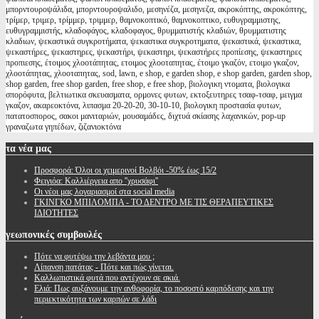
μπορντουροψάλιδα, μπορντουροψαλιδο, μεσηνέζα, μεσηνεζα, ακροκόπτης, ακροκόπτης,
τρίμερ, τριμερ, τρίμμερ, τριμμερ, θαμνοκοπτικό, θαμνοκοπτικο, ευθυγραμμιστης,
ευθυγραμμιστής, κλαδοφάγος, κλαδοφαγος, θρυμματιστής κλαδιών, θρυμματιστης
κλαδιων, ψεκαστικά συγκροτήματα, ψεκαστικα συγκροτηματα, ψεκαστικά, ψεκαστικα,
ψεκαστήρες, ψεκαστηρες, ψεκαστήρι, ψεκαστηρι, ψεκαστήρες προπίεσης, ψεκαστηρες
προπιεσης, έτοιμος χλοοτάπητας, ετοιμος χλοοταπητας, έτοιμο γκαζόν, ετοιμο γκαζον,
χλοοτάπητας, χλοοταπητας, sod, lawn, e shop, e garden shop, e shop garden, garden shop,
shop garden, free shop garden, free shop, e free shop, βιολογικη ντοματα, βιολογικα
σπορόφυτα, βελτιωτικα σκευασματα, ορμονες φυτων, εκτοξευτηρες τσαφ-τσαφ, μειγμα
γκαζον, ακαρεοκτόνα, λιπασμα 20-20-20, 30-10-10, βιολογικη προστασία φυτων,
πατατοσπορος, σακοι μανιταριών, μουσαμάδες, διχτυά σκίασης λαχανικών, pop-up
γραναζωτα γηπέδων, ζιζανιοκτόνα
τα
νέα μας
Προσφορά: Όλοι οι χειμερινοί Βολβόι -50% έως 15/2
Φειγιόα: Καλλιέργεια απο ''χρυσάφι''
Oι νέοι μας λογαριασμοί στα social media
ΓΚΙΝΓΚΟ ΜΠΙΛΟΜΠΑ - ΤΟ ΔΕΝΤΡΟ ΜΕ ΤΙΣ ΘΕΡΑΠΕΥΤΙΚΕΣ
ΙΔΙΟΤΗΤΕΣ
γεωπονικές
συμβουλές
Πότε να φυτέψω την λεβάντα μου ;
Λίπανση πατάτας - Πότε και πώς γίνεται.
Καλλωπιστικά φυτά που αντέχουν σε σκιά.
Ελιά: Πως αυξάνουμε την ανθοφορία, το ποσοστό καρπόδεσης και την
περιεκτικότητα των καρπών σε λάδι