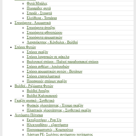
Φυτά Μπάλες
Πυραμίδες φυτά
Σπιράλ - Στριφτά
Ελεύθερα - Τοπιάρια
Σπορόφυτα - Αρωματικά
Σπορόφυτα άνοιξης
Σπορόφυτα φθινοπώρου
Σπορόφυτα αρωματικών
Λαχανόκηπος - Κόνδυλοι - Βολβοί
Σπόροι Φυτών
Σπόροι γκαζόν
Σπόροι λαχανικών σε φάκελα
Βιολογικοί σπόροι - Παλιοί παραδοσιακοί σπόροι
Σπόροι ανθέων - λουλουδιών
Σπόροι αρωματικών φυτών - Βοτάνων
Σπόροι επαγγελματικοί
Προσφορές σπόρων γκαζόν
Βολβοί - Ριζώματα Φυτών
Βολβοί Ανοιξης
Βολβοί Καλοκαιριού
Γκαζόν φυσικό - Συνθετικό
Φυσικός χλοοτάπητας - Έτοιμο γκαζόν
Πλαστικός χλοοτάπητας - Συνθετικό γκαζόν
Αυτόματο Πότισμα
Εκτοξευτήρες - Pop Up
Ηλεκτροβάνες - εξαρτήματα
Προγραμματιστές - Κομπιούτερ
Λάστιχα PE- Σωλήνες αυτόματου ποτίσματος