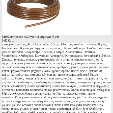
Σταλλακτηφόρος σωλήνας Φ8 καφέ ανά 15 cm
0,60 € / m
Φυτώρια Κορινθίας, Φυτά Καρποφόρα, Δέντρα, Γλάστρες, Αυτόματο πότισμα, Κήπος,
Garden center, Κηποτεχνία Αρχιτεκτονική τοπίου, Θάμνοι, Ανθοφόρα, Γκαζόν, Συνθετικό,
γκαζόν, Βότσαλα,Ελαφρόπετρα, Αρδευση, Γάστρες, Χλοοκοπτικά, Σκαπτικά,
Ψεκαστήρες, Κλαδοφάγοι, Κωνοφόρα, Λιπάσματα, Φυτοφάρμακα, Εσπεριδοειδή, Ξυλεία,
Σχήματα, τοπιάρια, τοπιαρια, φυτά σχήματα, φυτα σχηματα, σχηματοποιημένα φυτά,
σχηματοποιημενα φυτα, φυτώρια αττικής, φυτωρια αττικης, φυτωρια πελοπονησσου,
φυτωρια πελοπονησσου, κατασκευές κήπων, προσφορές φυτών, προσφορες φυτων, φυτά
κήπου, μηχανές γκαζόν, μηχανες γκαζον, φρέζες, φρεζες, φρέζα, φρεζα, ψεκαστικά,
αρδευτικά, αρδευτικα, αυτόματο πότισμα, αυτοματο ποτισμα, αρδευτικά δίκτυα,
αρδευτικα δικτυα, πότισμα κήπου, ποτισμα κηπου, αυτόματα ποτιστικά, μπέκ, μπεκ, ποπ
απ, πόπ άπ, εκτοξευτήρες, εκτοξευτηρες, λάστιχα ποτίσματος, λαστιχα ποτισματος, κέντρα
κήπου, εμποτισμένη ξυλεία, εμποτισμενη ξυλεια, ξυλεία κήπου, ξυλεια κηπου, πέργκολες,
περγκολες, καφασωτά, καφασωτα, θάμνοι μπορντούρας, θαμνοι μπορντουρας, ανθοφόροι
θάμνοι, ανθοφοροι θαμνοι, γεωπονικά καταστήματα, γεωπονικα καταστηματα,
εγκυκλοπαίδεια φυτών, εγκυκλοπαιδεια φυτών, φωτο φυτων, φωτό φυτών, φωτογραφίες
φυτών, φωτογραφιες φυτων, οξύφυλλα, οξυφυλλα φυτα, χώμα, χωμα, τύρφη, τυρφη,
χούμος, χουμος, οργανική ουσία, οργανικη ουσια, κλαδεμένα φυτά, κλαδεμενα φυτα,
τσάπα, τσαπα, φτυάρι, φτυαρι, τσάπα, τσαπα, κλαδευτήρι, κλαδευτήρια, κλαδευτηρι,
ψαλίδια κλαδέματος, ψαλίδι κλαδέματος, ψαλιδι κλαδεματος, ψαλιδια κλαδεματος,