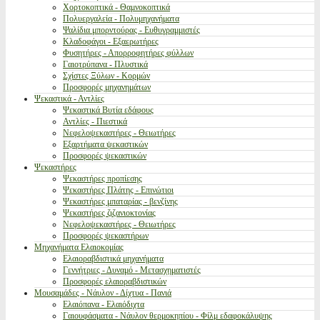
Χορτοκοπτικά - Θαμνοκοπτικά
Πολυεργαλεία - Πολυμηχανήματα
Ψαλίδια μπορντούρας - Ευθυγραμμιστές
Κλαδοφάγοι - Εξαερωτήρες
Φυσητήρες - Απορροφητήρες φύλλων
Γαιοτρύπανα - Πλυστικά
Σχίστες Ξύλων - Κορμών
Προσφορές μηχανημάτων
Ψεκαστικά - Αντλίες
Ψεκαστικά Βυτία εδάφους
Αντλίες - Πιεστικά
Νεφελοψεκαστήρες - Θειωτήρες
Εξαρτήματα ψεκαστικών
Προσφορές ψεκαστικών
Ψεκαστήρες
Ψεκαστήρες προπίεσης
Ψεκαστήρες Πλάτης - Επινώτιοι
Ψεκαστήρες μπαταρίας - βενζίνης
Ψεκαστήρες ζιζανιοκτονίας
Νεφελοψεκαστήρες - Θειωτήρες
Προσφορές ψεκαστήρων
Μηχανήματα Ελαιοκομίας
Ελαιοραβδιστικά μηχανήματα
Γεννήτριες - Δυναμό - Μετασχηματιστές
Προσφορές ελαιοραβδιστικών
Μουσαμάδες - Νάυλον - Δίχτυα - Πανιά
Ελαιόπανα - Ελαιόδιχτα
Γαιουφάσματα - Νάυλον θερμοκηπίου - Φίλμ εδαφοκάλυψης