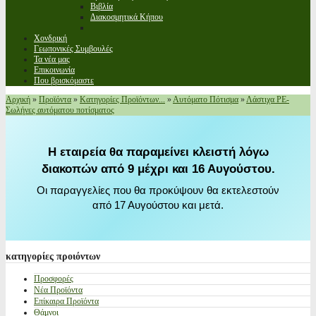
Βιβλία
Διακοσμητικά Κήπου
Χονδρική
Γεωπονικές Συμβουλές
Τα νέα μας
Επικοινωνία
Που βρισκόμαστε
Αρχική
»
Προϊόντα
»
Κατηγορίες Προϊόντων...
»
Αυτόματο Πότισμα
»
Λάστιχα PE-
Σωλήνες αυτόματου ποτίσματος
Η εταιρεία θα παραμείνει κλειστή λόγω
διακοπών από 9 μέχρι και 16 Αυγούστου.
Οι παραγγελίες που θα προκύψουν θα εκτελεστούν
από 17 Αυγούστου και μετά.
κατηγορίες
προιόντων
Προσφορές
Νέα Προϊόντα
Επίκαιρα Προϊόντα
Θάμνοι