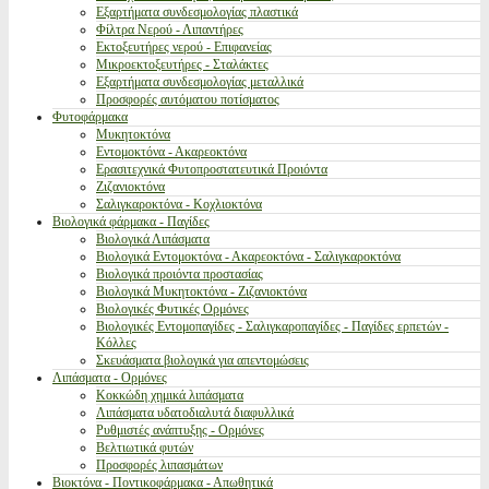
Εξαρτήματα συνδεσμολογίας πλαστικά
Φίλτρα Νερού - Λιπαντήρες
Εκτοξευτήρες νερού - Επιφανείας
Μικροεκτοξευτήρες - Σταλάκτες
Εξαρτήματα συνδεσμολογίας μεταλλικά
Προσφορές αυτόματου ποτίσματος
Φυτοφάρμακα
Μυκητοκτόνα
Εντομοκτόνα - Ακαρεοκτόνα
Ερασιτεχνικά Φυτοπροστατευτικά Προιόντα
Ζιζανιοκτόνα
Σαλιγκαροκτόνα - Κοχλιοκτόνα
Βιολογικά φάρμακα - Παγίδες
Βιολογικά Λιπάσματα
Βιολογικά Εντομοκτόνα - Ακαρεοκτόνα - Σαλιγκαροκτόνα
Βιολογικά προιόντα προστασίας
Βιολογικά Μυκητοκτόνα - Ζιζανιοκτόνα
Βιολογικές Φυτικές Ορμόνες
Βιολογικές Εντομοπαγίδες - Σαλιγκαροπαγίδες - Παγίδες ερπετών -
Κόλλες
Σκευάσματα βιολογικά για απεντομώσεις
Λιπάσματα - Ορμόνες
Κοκκώδη χημικά λιπάσματα
Λιπάσματα υδατοδιαλυτά διαφυλλικά
Ρυθμιστές ανάπτυξης - Ορμόνες
Βελτιωτικά φυτών
Προσφορές λιπασμάτων
Βιοκτόνα - Ποντικοφάρμακα - Απωθητικά