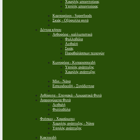
Χαμηλής μπορντούρας
Υψηλής μπορντούρας
Καρποφόροι - Superfoods
Σκιάς - Οξύφυλλα φυτά
Δέντρα κήπου
Ανθοφόρα - καλλωπιστικά
Φυλλοβόλα
Αειθαλή
Σκιάς
Παραθαλάσσιων περιοχών
Κωνοφόρα - Κυπαρισσοειδή
Υψηλής ανάπτυξης
Χαμηλής ανάπτυξης
Μίνι - Νάνα
Εσπεριδοειδή - Ξυνόδεντρα
Ανθόφυτα - Εποχιακά - Αρωματικά Φυτά
Αναρριχώμενα Φυτά
Αειθαλή
Φυλλοβόλα
Φοίνικες - Χαμαίρωπες
Χαμηλής ανάπτυξης - Νάνα
Υψηλής ανάπτυξης
Κακτοειδή