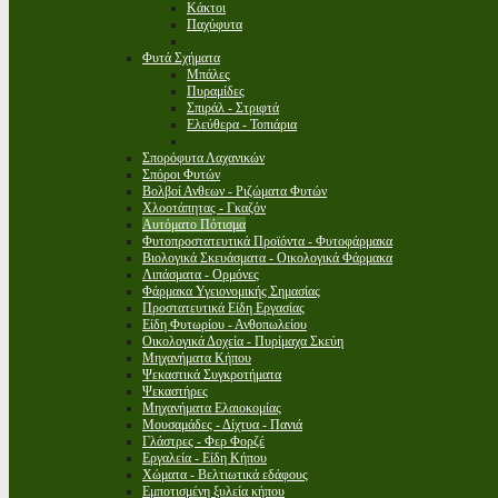
Κάκτοι
Παχύφυτα
Φυτά Σχήματα
Μπάλες
Πυραμίδες
Σπιράλ - Στριφτά
Ελεύθερα - Τοπιάρια
Σπορόφυτα Λαχανικών
Σπόροι Φυτών
Βολβοί Ανθεων - Ριζώματα Φυτών
Χλοοτάπητας - Γκαζόν
Αυτόματο Πότισμα
Φυτοπροστατευτικά Προϊόντα - Φυτοφάρμακα
Βιολογικά Σκευάσματα - Οικολογικά Φάρμακα
Λιπάσματα - Ορμόνες
Φάρμακα Υγειονομικής Σημασίας
Προστατευτικά Είδη Εργασίας
Είδη Φυτωρίου - Ανθοπωλείου
Οικολογικά Δοχεία - Πυρίμαχα Σκεύη
Μηχανήματα Κήπου
Ψεκαστικά Συγκροτήματα
Ψεκαστήρες
Μηχανήματα Ελαιοκομίας
Μουσαμάδες - Δίχτυα - Πανιά
Γλάστρες - Φερ Φορζέ
Εργαλεία - Είδη Κήπου
Χώματα - Βελτιωτικά εδάφους
Εμποτισμένη ξυλεία κήπου