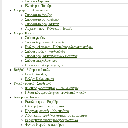
Σπιράλ - Στριφτά
Ελεύθερα - Τοπιάρια
Σπορόφυτα - Αρωματικά
Σπορόφυτα άνοιξης
Σπορόφυτα φθινοπώρου
Σπορόφυτα αρωματικών
Λαχανόκηπος - Κόνδυλοι - Βολβοί
Σπόροι Φυτών
Σπόροι γκαζόν
Σπόροι λαχανικών σε φάκελα
Βιολογικοί σπόροι - Παλιοί παραδοσιακοί σπόροι
Σπόροι ανθέων - λουλουδιών
Σπόροι αρωματικών φυτών - Βοτάνων
Σπόροι επαγγελματικοί
Προσφορές σπόρων γκαζόν
Βολβοί - Ριζώματα Φυτών
Βολβοί Ανοιξης
Βολβοί Καλοκαιριού
Γκαζόν φυσικό - Συνθετικό
Φυσικός χλοοτάπητας - Έτοιμο γκαζόν
Πλαστικός χλοοτάπητας - Συνθετικό γκαζόν
Αυτόματο Πότισμα
Εκτοξευτήρες - Pop Up
Ηλεκτροβάνες - εξαρτήματα
Προγραμματιστές - Κομπιούτερ
Λάστιχα PE- Σωλήνες αυτόματου ποτίσματος
Εξαρτήματα συνδεσμολογίας πλαστικά
Φίλτρα Νερού - Λιπαντήρες