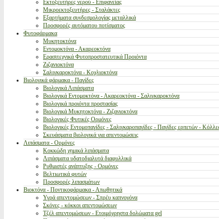
Εκτοξευτήρες νερού - Επιφανείας
Μικροεκτοξευτήρες - Σταλάκτες
Εξαρτήματα συνδεσμολογίας μεταλλικά
Προσφορές αυτόματου ποτίσματος
Φυτοφάρμακα
Μυκητοκτόνα
Εντομοκτόνα - Ακαρεοκτόνα
Ερασιτεχνικά Φυτοπροστατευτικά Προιόντα
Ζιζανιοκτόνα
Σαλιγκαροκτόνα - Κοχλιοκτόνα
Βιολογικά φάρμακα - Παγίδες
Βιολογικά Λιπάσματα
Βιολογικά Εντομοκτόνα - Ακαρεοκτόνα - Σαλιγκαροκτόνα
Βιολογικά προιόντα προστασίας
Βιολογικά Μυκητοκτόνα - Ζιζανιοκτόνα
Βιολογικές Φυτικές Ορμόνες
Βιολογικές Εντομοπαγίδες - Σαλιγκαροπαγίδες - Παγίδες ερπετών - Κόλλε
Σκευάσματα βιολογικά για απεντομώσεις
Λιπάσματα - Ορμόνες
Κοκκώδη χημικά λιπάσματα
Λιπάσματα υδατοδιαλυτά διαφυλλικά
Ρυθμιστές ανάπτυξης - Ορμόνες
Βελτιωτικά φυτών
Προσφορές λιπασμάτων
Βιοκτόνα - Ποντικοφάρμακα - Απωθητικά
Υγρά απεντομώσεων - Σπρέυ καπνογόνα
Σκόνες - κόκκοι απεντομώσεων
Τζέλ απεντομώσεων - Ετοιμόχρηστα δολώματα gel