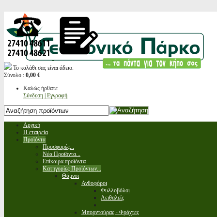
Το καλάθι σας είναι άδειο.
Σύνολο :
0,00 €
Καλώς ήρθατε
Σύνδεση | Εγγραφή
Αρχική
Η εταιρεία
Προϊόντα
Προσφορές...
Νέα Προϊόντα...
Επίκαιρα προϊόντα
Κατηγορίες Προϊόντων...
Θάμνοι
Ανθοφόροι
Φυλλοβόλοι
Αειθαλείς
Μπορντούρας - Φράχτες