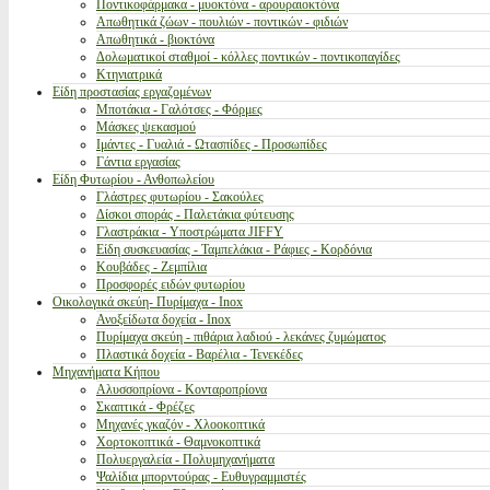
Ποντικοφάρμακα - μυοκτόνα - αρουραιοκτόνα
Απωθητικά ζώων - πουλιών - ποντικών - φιδιών
Απωθητικά - βιοκτόνα
Δολωματικοί σταθμοί - κόλλες ποντικών - ποντικοπαγίδες
Κτηνιατρικά
Είδη προστασίας εργαζομένων
Μποτάκια - Γαλότσες - Φόρμες
Μάσκες ψεκασμού
Ιμάντες - Γυαλιά - Ωτασπίδες - Προσωπίδες
Γάντια εργασίας
Είδη Φυτωρίου - Ανθοπωλείου
Γλάστρες φυτωρίου - Σακούλες
Δίσκοι σποράς - Παλετάκια φύτευσης
Γλαστράκια - Υποστρώματα JIFFY
Είδη συσκευασίας - Ταμπελάκια - Ράφιες - Κορδόνια
Κουβάδες - Ζεμπίλια
Προσφορές ειδών φυτωρίου
Οικολογικά σκεύη- Πυρίμαχα - Inox
Ανοξείδωτα δοχεία - Inox
Πυρίμαχα σκεύη - πιθάρια λαδιού - λεκάνες ζυμώματος
Πλαστικά δοχεία - Βαρέλια - Τενεκέδες
Μηχανήματα Κήπου
Αλυσσοπρίονα - Κονταροπρίονα
Σκαπτικά - Φρέζες
Μηχανές γκαζόν - Χλοοκοπτικά
Χορτοκοπτικά - Θαμνοκοπτικά
Πολυεργαλεία - Πολυμηχανήματα
Ψαλίδια μπορντούρας - Ευθυγραμμιστές