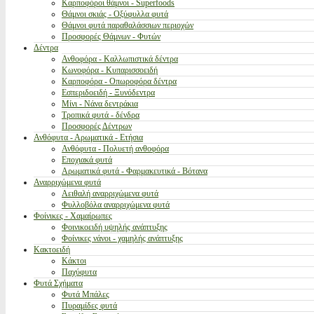
Καρποφόροι θάμνοι - Superfoods
Θάμνοι σκιάς - Οξύφυλλα φυτά
Θάμνοι φυτά παραθαλάσσιων περιοχών
Προσφορές Θάμνων - Φυτών
Δέντρα
Ανθοφόρα - Καλλωπιστικά δέντρα
Κωνοφόρα - Κυπαρισσοειδή
Καρποφόρα - Οπωροφόρα δέντρα
Εσπεριδοειδή - Ξυνόδεντρα
Μίνι - Νάνα δεντράκια
Τροπικά φυτά - δένδρα
Προσφορές Δέντρων
Ανθόφυτα - Αρωματικά - Ετήσια
Ανθόφυτα - Πολυετή ανθοφόρα
Εποχιακά φυτά
Αρωματικά φυτά - Φαρμακευτικά - Βότανα
Αναρριχώμενα φυτά
Αειθαλή αναρριχώμενα φυτά
Φυλλοβόλα αναρριχώμενα φυτά
Φοίνικες - Χαμαίρωπες
Φοινικοειδή υψηλής ανάπτυξης
Φοίνικες νάνοι - χαμηλής ανάπτυξης
Κακτοειδή
Κάκτοι
Παχύφυτα
Φυτά Σχήματα
Φυτά Μπάλες
Πυραμίδες φυτά