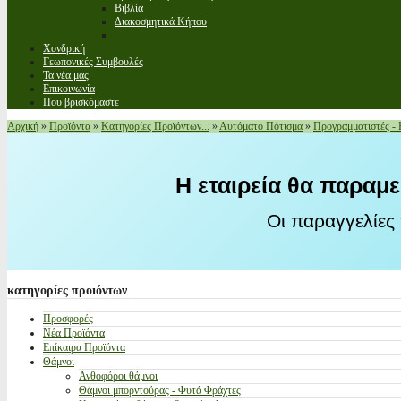
Βιβλία
Διακοσμητικά Κήπου
Χονδρική
Γεωπονικές Συμβουλές
Τα νέα μας
Επικοινωνία
Που βρισκόμαστε
Αρχική
»
Προϊόντα
»
Κατηγορίες Προϊόντων...
»
Αυτόματο Πότισμα
»
Προγραμματιστές -
Η εταιρεία θα παραμε
Οι παραγγελίες
κατηγορίες
προιόντων
Προσφορές
Νέα Προϊόντα
Επίκαιρα Προϊόντα
Θάμνοι
Ανθοφόροι θάμνοι
Θάμνοι μπορντούρας - Φυτά Φράχτες