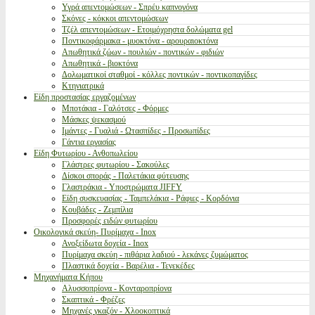
Υγρά απεντομώσεων - Σπρέυ καπνογόνα
Σκόνες - κόκκοι απεντομώσεων
Τζέλ απεντομώσεων - Ετοιμόχρηστα δολώματα gel
Ποντικοφάρμακα - μυοκτόνα - αρουραιοκτόνα
Απωθητικά ζώων - πουλιών - ποντικών - φιδιών
Απωθητικά - βιοκτόνα
Δολωματικοί σταθμοί - κόλλες ποντικών - ποντικοπαγίδες
Κτηνιατρικά
Είδη προστασίας εργαζομένων
Μποτάκια - Γαλότσες - Φόρμες
Μάσκες ψεκασμού
Ιμάντες - Γυαλιά - Ωτασπίδες - Προσωπίδες
Γάντια εργασίας
Είδη Φυτωρίου - Ανθοπωλείου
Γλάστρες φυτωρίου - Σακούλες
Δίσκοι σποράς - Παλετάκια φύτευσης
Γλαστράκια - Υποστρώματα JIFFY
Είδη συσκευασίας - Ταμπελάκια - Ράφιες - Κορδόνια
Κουβάδες - Ζεμπίλια
Προσφορές ειδών φυτωρίου
Οικολογικά σκεύη- Πυρίμαχα - Inox
Ανοξείδωτα δοχεία - Inox
Πυρίμαχα σκεύη - πιθάρια λαδιού - λεκάνες ζυμώματος
Πλαστικά δοχεία - Βαρέλια - Τενεκέδες
Μηχανήματα Κήπου
Αλυσσοπρίονα - Κονταροπρίονα
Σκαπτικά - Φρέζες
Μηχανές γκαζόν - Χλοοκοπτικά