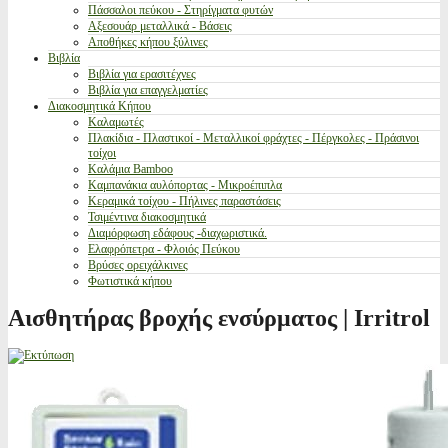
Πάσσαλοι πεύκου - Στηρίγματα φυτών
Αξεσουάρ μεταλλικά - Βάσεις
Αποθήκες κήπου ξύλινες
Βιβλία
Βιβλία για ερασιτέχνες
Βιβλία για επαγγελματίες
Διακοσμητικά Κήπου
Καλαμωτές
Πλακίδια - Πλαστικοί - Μεταλλικοί φράχτες - Πέργκολες - Πράσινοι
τοίχοι
Καλάμια Bamboo
Καμπανάκια αυλόπορτας - Μικροέπιπλα
Κεραμικά τοίχου - Πήλινες παραστάσεις
Τσιμέντινα διακοσμητικά
Διαμόρφωση εδάφους -διαχωριστικά.
Ελαφρόπετρα - Φλοιός Πεύκου
Βρύσες ορειχάλκινες
Φωτιστικά κήπου
Αισθητήρας βροχής ενσύρματος | Irritrol