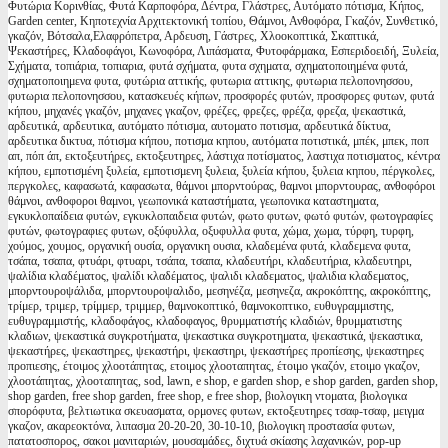
Φυτώρια Κορινθίας, Φυτά Καρποφόρα, Δέντρα, Γλάστρες, Αυτόματο πότισμα, Κήπος,
Garden center, Κηποτεχνία Αρχιτεκτονική τοπίου, Θάμνοι, Ανθοφόρα, Γκαζόν, Συνθετικό,
γκαζόν, Βότσαλα,Ελαφρόπετρα, Αρδευση, Γάστρες, Χλοοκοπτικά, Σκαπτικά,
Ψεκαστήρες, Κλαδοφάγοι, Κωνοφόρα, Λιπάσματα, Φυτοφάρμακα, Εσπεριδοειδή, Ξυλεία,
Σχήματα, τοπιάρια, τοπιαρια, φυτά σχήματα, φυτα σχηματα, σχηματοποιημένα φυτά,
σχηματοποιημενα φυτα, φυτώρια αττικής, φυτωρια αττικης, φυτωρια πελοπονησσου,
φυτωρια πελοπονησσου, κατασκευές κήπων, προσφορές φυτών, προσφορες φυτων, φυτά
κήπου, μηχανές γκαζόν, μηχανες γκαζον, φρέζες, φρεζες, φρέζα, φρεζα, ψεκαστικά,
αρδευτικά, αρδευτικα, αυτόματο πότισμα, αυτοματο ποτισμα, αρδευτικά δίκτυα,
αρδευτικα δικτυα, πότισμα κήπου, ποτισμα κηπου, αυτόματα ποτιστικά, μπέκ, μπεκ, ποπ
απ, πόπ άπ, εκτοξευτήρες, εκτοξευτηρες, λάστιχα ποτίσματος, λαστιχα ποτισματος, κέντρα
κήπου, εμποτισμένη ξυλεία, εμποτισμενη ξυλεια, ξυλεία κήπου, ξυλεια κηπου, πέργκολες,
περγκολες, καφασωτά, καφασωτα, θάμνοι μπορντούρας, θαμνοι μπορντουρας, ανθοφόροι
θάμνοι, ανθοφοροι θαμνοι, γεωπονικά καταστήματα, γεωπονικα καταστηματα,
εγκυκλοπαίδεια φυτών, εγκυκλοπαιδεια φυτών, φωτο φυτων, φωτό φυτών, φωτογραφίες
φυτών, φωτογραφιες φυτων, οξύφυλλα, οξυφυλλα φυτα, χώμα, χωμα, τύρφη, τυρφη,
χούμος, χουμος, οργανική ουσία, οργανικη ουσια, κλαδεμένα φυτά, κλαδεμενα φυτα,
τσάπα, τσαπα, φτυάρι, φτυαρι, τσάπα, τσαπα, κλαδευτήρι, κλαδευτήρια, κλαδευτηρι,
ψαλίδια κλαδέματος, ψαλίδι κλαδέματος, ψαλιδι κλαδεματος, ψαλιδια κλαδεματος,
μπορντουροψάλιδα, μπορντουροψαλιδο, μεσηνέζα, μεσηνεζα, ακροκόπτης, ακροκόπτης,
τρίμερ, τριμερ, τρίμμερ, τριμμερ, θαμνοκοπτικό, θαμνοκοπτικο, ευθυγραμμιστης,
ευθυγραμμιστής, κλαδοφάγος, κλαδοφαγος, θρυμματιστής κλαδιών, θρυμματιστης
κλαδιων, ψεκαστικά συγκροτήματα, ψεκαστικα συγκροτηματα, ψεκαστικά, ψεκαστικα,
ψεκαστήρες, ψεκαστηρες, ψεκαστήρι, ψεκαστηρι, ψεκαστήρες προπίεσης, ψεκαστηρες
προπιεσης, έτοιμος χλοοτάπητας, ετοιμος χλοοταπητας, έτοιμο γκαζόν, ετοιμο γκαζον,
χλοοτάπητας, χλοοταπητας, sod, lawn, e shop, e garden shop, e shop garden, garden shop,
shop garden, free shop garden, free shop, e free shop, βιολογικη ντοματα, βιολογικα
σπορόφυτα, βελτιωτικα σκευασματα, ορμονες φυτων, εκτοξευτηρες τσαφ-τσαφ, μειγμα
γκαζον, ακαρεοκτόνα, λιπασμα 20-20-20, 30-10-10, βιολογικη προστασία φυτων,
πατατοσπορος, σακοι μανιταριών, μουσαμάδες, διχτυά σκίασης λαχανικών, pop-up