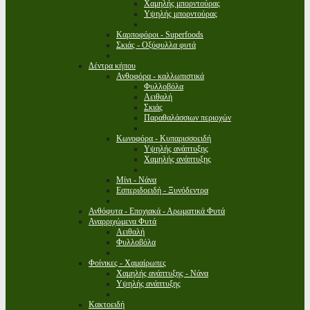
Χαμηλής μπορντούρας
Υψηλής μπορντούρας
Καρποφόροι - Superfoods
Σκιάς - Οξύφυλλα φυτά
Δέντρα κήπου
Ανθοφόρα - καλλωπιστικά
Φυλλοβόλα
Αειθαλή
Σκιάς
Παραθαλάσσιων περιοχών
Κωνοφόρα - Κυπαρισσοειδή
Υψηλής ανάπτυξης
Χαμηλής ανάπτυξης
Μίνι - Νάνα
Εσπεριδοειδή - Ξυνόδεντρα
Ανθόφυτα - Εποχιακά - Αρωματικά Φυτά
Αναρριχώμενα Φυτά
Αειθαλή
Φυλλοβόλα
Φοίνικες - Χαμαίρωπες
Χαμηλής ανάπτυξης - Νάνα
Υψηλής ανάπτυξης
Κακτοειδή