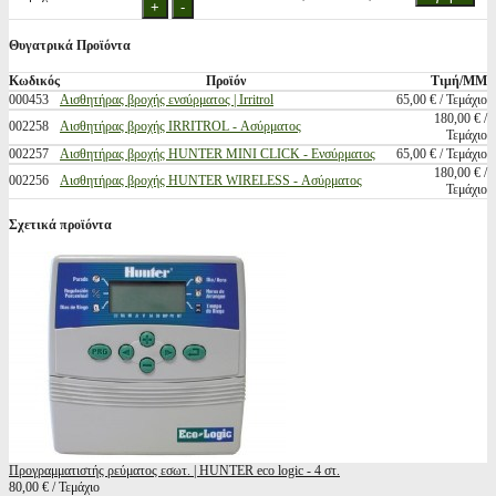
Θυγατρικά Προϊόντα
Κωδικός
Προϊόν
Τιμή/ΜΜ
000453
Αισθητήρας βροχής ενσύρματος | Irritrol
65,00 € / Τεμάχιο
180,00 € /
002258
Αισθητήρας βροχής IRRITROL - Ασύρματος
Τεμάχιο
002257
Αισθητήρας βροχής HUNTER MINI CLICK - Ενσύρματος
65,00 € / Τεμάχιο
180,00 € /
002256
Αισθητήρας βροχής HUNTER WIRELESS - Ασύρματος
Τεμάχιο
Σχετικά προϊόντα
Προγραμματιστής ρεύματος εσωτ. | HUNTER eco logic - 4 στ.
80,00 € / Τεμάχιο