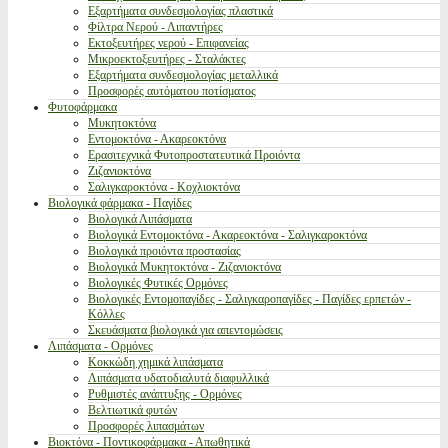
Εξαρτήματα συνδεσμολογίας πλαστικά
Φίλτρα Νερού - Λιπαντήρες
Εκτοξευτήρες νερού - Επιφανείας
Μικροεκτοξευτήρες - Σταλάκτες
Εξαρτήματα συνδεσμολογίας μεταλλικά
Προσφορές αυτόματου ποτίσματος
Φυτοφάρμακα
Μυκητοκτόνα
Εντομοκτόνα - Ακαρεοκτόνα
Ερασιτεχνικά Φυτοπροστατευτικά Προιόντα
Ζιζανιοκτόνα
Σαλιγκαροκτόνα - Κοχλιοκτόνα
Βιολογικά φάρμακα - Παγίδες
Βιολογικά Λιπάσματα
Βιολογικά Εντομοκτόνα - Ακαρεοκτόνα - Σαλιγκαροκτόνα
Βιολογικά προιόντα προστασίας
Βιολογικά Μυκητοκτόνα - Ζιζανιοκτόνα
Βιολογικές Φυτικές Ορμόνες
Βιολογικές Εντομοπαγίδες - Σαλιγκαροπαγίδες - Παγίδες ερπετών -
Κόλλες
Σκευάσματα βιολογικά για απεντομώσεις
Λιπάσματα - Ορμόνες
Κοκκώδη χημικά λιπάσματα
Λιπάσματα υδατοδιαλυτά διαφυλλικά
Ρυθμιστές ανάπτυξης - Ορμόνες
Βελτιωτικά φυτών
Προσφορές λιπασμάτων
Βιοκτόνα - Ποντικοφάρμακα - Απωθητικά