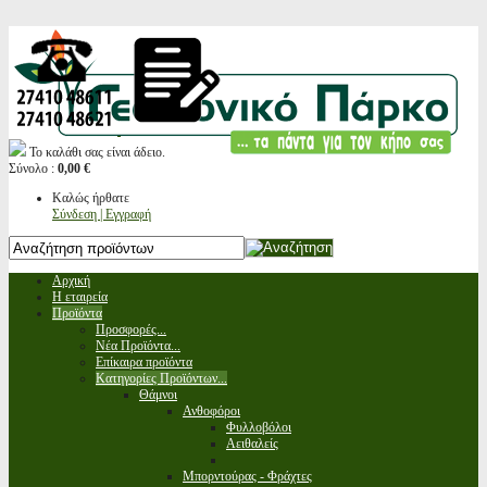
Το καλάθι σας είναι άδειο.
Σύνολο :
0,00 €
Καλώς ήρθατε
Σύνδεση | Εγγραφή
Αρχική
Η εταιρεία
Προϊόντα
Προσφορές...
Νέα Προϊόντα...
Επίκαιρα προϊόντα
Κατηγορίες Προϊόντων...
Θάμνοι
Ανθοφόροι
Φυλλοβόλοι
Αειθαλείς
Μπορντούρας - Φράχτες