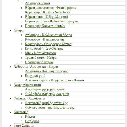
Ανθοφόροι θάμνοι
Θάμνοι μπορντούρας - Φυτά Φράχτες
Καρποφόροι θάμνοι - Superfoods
Θάμνοι σκιάς - Οξύφυλλα φυτά
Θάμνοι φυτά παραθαλάσσιων περιοχών
Προσφορές Θάμνων - Φυτών
Δέντρα
Ανθοφόρα - Καλλωπιστικά δέντρα
Κωνοφόρα - Κυπαρισσοειδή
Καρποφόρα - Οπωροφόρα δέντρα
Εσπεριδοειδή - Ξυνόδεντρα
Μίνι - Νάνα δεντράκια
Τροπικά φυτά - δένδρα
Προσφορές Δέντρων
Ανθόφυτα - Αρωματικά - Ετήσια
Ανθόφυτα - Πολυετή ανθοφόρα
Εποχιακά φυτά
Αρωματικά φυτά - Φαρμακευτικά - Βότανα
Αναρριχώμενα φυτά
Αειθαλή αναρριχώμενα φυτά
Φυλλοβόλα αναρριχώμενα φυτά
Φοίνικες - Χαμαίρωπες
Φοινικοειδή υψηλής ανάπτυξης
Φοίνικες νάνοι - χαμηλής ανάπτυξης
Κακτοειδή
Κάκτοι
Παχύφυτα
Φυτά Σχήματα