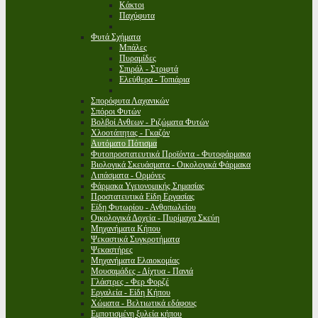
Κάκτοι
Παχύφυτα
Φυτά Σχήματα
Μπάλες
Πυραμίδες
Σπιράλ - Στριφτά
Ελεύθερα - Τοπιάρια
Σπορόφυτα Λαχανικών
Σπόροι Φυτών
Βολβοί Ανθεων - Ριζώματα Φυτών
Χλοοτάπητας - Γκαζόν
Αυτόματο Πότισμα
Φυτοπροστατευτικά Προϊόντα - Φυτοφάρμακα
Βιολογικά Σκευάσματα - Οικολογικά Φάρμακα
Λιπάσματα - Ορμόνες
Φάρμακα Υγειονομικής Σημασίας
Προστατευτικά Είδη Εργασίας
Είδη Φυτωρίου - Ανθοπωλείου
Οικολογικά Δοχεία - Πυρίμαχα Σκεύη
Μηχανήματα Κήπου
Ψεκαστικά Συγκροτήματα
Ψεκαστήρες
Μηχανήματα Ελαιοκομίας
Μουσαμάδες - Δίχτυα - Πανιά
Γλάστρες - Φερ Φορζέ
Εργαλεία - Είδη Κήπου
Χώματα - Βελτιωτικά εδάφους
Εμποτισμένη ξυλεία κήπου