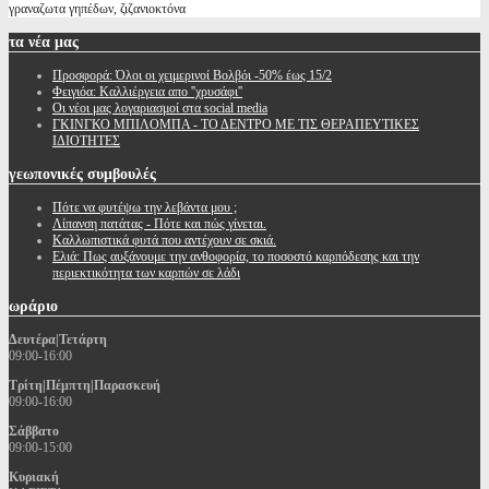
γραναζωτα γηπέδων, ζιζανιοκτόνα
τα
νέα μας
Προσφορά: Όλοι οι χειμερινοί Βολβόι -50% έως 15/2
Φειγιόα: Καλλιέργεια απο ''χρυσάφι''
Oι νέοι μας λογαριασμοί στα social media
ΓΚΙΝΓΚΟ ΜΠΙΛΟΜΠΑ - ΤΟ ΔΕΝΤΡΟ ΜΕ ΤΙΣ ΘΕΡΑΠΕΥΤΙΚΕΣ
ΙΔΙΟΤΗΤΕΣ
γεωπονικές
συμβουλές
Πότε να φυτέψω την λεβάντα μου ;
Λίπανση πατάτας - Πότε και πώς γίνεται.
Καλλωπιστικά φυτά που αντέχουν σε σκιά.
Ελιά: Πως αυξάνουμε την ανθοφορία, το ποσοστό καρπόδεσης και την
περιεκτικότητα των καρπών σε λάδι
ωράριο
Δευτέρα|Τετάρτη
09:00-16:00
Τρίτη|Πέμπτη|Παρασκευή
09:00-16:00
Σάββατο
09:00-15:00
Κυριακή