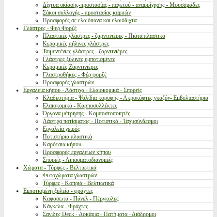
Δίχτυα σκίασης-προστασίας - παγετού - αναρρίχησης - Μουσαμάδες
Σάκοι συλλογής - προστασίας καρπών
Προσφορές σε ελαιόπανα και ελαιόδιχτα
Γλάστρες - Φερ Φορζέ
Πλαστικές γλάστρες - ζαρντινιέρες - Πιάτα πλαστικά
Κεραμικές πήλινες γλάστρες
Τσιμεντένιες γλάστρες - ζαρντινιέρες
Γλάστρες ξύλινες εμποτισμένες
Κεραμικές Ζαρντινιέρες
Γλαστροθήκες - Φέρ φορζέ
Προσφορές γλαστρών
Εργαλεία κήπου - Λάστιχα - Ελαιοκομικά - Σπορείς
Κλαδευτήρια - Ψαλίδια κορυφής - Ακροκόφτες γκαζόν- Εμβολιαστήρια
Ελαιοκομικά - Καρποσυλλέκτες
Όργανα μέτρησης - Κομποστοποιητές
Λάστιχα ποτίσματος - Ποτιστικά - Ταχυσύνδεσμοι
Εργαλεία χειρός
Ποτιστήρια πλαστικά
Καρότσια κήπου
Προσφορές εργαλείων κήπου
Σπορείς - Λιπασματοδιανομείς
Χώματα - Τύρφες - Βελτιωτικά
Φυτοχώματα γλαστρών
Τύρφες - Κοπριά - Βελτιωτικά
Εμποτισμένη ξυλεία - φράχτες
Καφασωτά - Πάνελ - Πέργκολες
Κάγκελα - Φράχτες
Σανίδες Deck - Δοκάρια - Πατήματα - Διάδρομοι