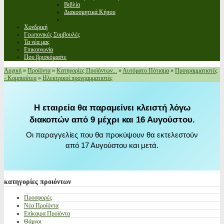
Βιβλία
Διακοσμητικά Κήπου
Χονδρική
Γεωπονικές Συμβουλές
Τα νέα μας
Επικοινωνία
Που βρισκόμαστε
Αρχική
»
Προϊόντα
»
Κατηγορίες Προϊόντων...
»
Αυτόματο Πότισμα
»
Προγραμματιστές
- Κομπιούτερ
»
Ηλεκτρικοί προγραμματιστές
Η εταιρεία θα παραμείνει κλειστή λόγω
διακοπών από 9 μέχρι και 16 Αυγούστου.
Οι παραγγελίες που θα προκύψουν θα εκτελεστούν
από 17 Αυγούστου και μετά.
κατηγορίες
προιόντων
Προσφορές
Νέα Προϊόντα
Επίκαιρα Προϊόντα
Θάμνοι