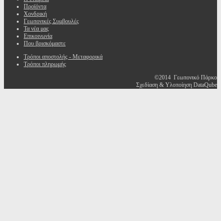
Προϊόντα
Χονδρική
Γεωπονικές Συμβουλές
Τα νέα μας
Επικοινωνία
Που βρισκόμαστε
Τρόποι αποστολής - Μεταφορικά
Τρόποι πληρωμής
©2014 Γεωπονικό Πάρκο
Σχεδίαση & Υλοποίηση DataQube