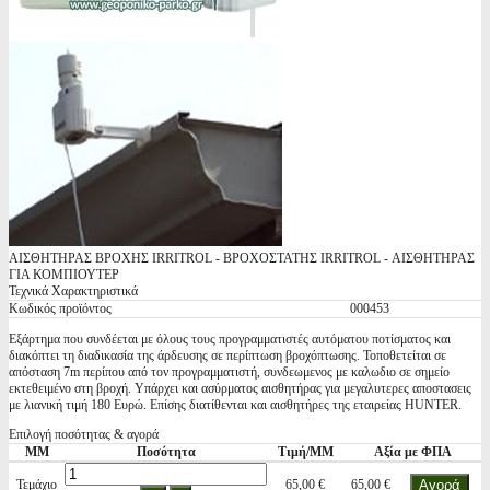
ΑΙΣΘΗΤΗΡΑΣ ΒΡΟΧΗΣ IRRITROL - ΒΡΟΧΟΣΤΑΤΗΣ IRRITROL - ΑΙΣΘΗΤΗΡΑΣ
ΓΙΑ ΚΟΜΠΙΟΥΤΕΡ
Τεχνικά Χαρακτηριστικά
Κωδικός προϊόντος
000453
Εξάρτημα που συνδέεται με όλους τους προγραμματιστές αυτόματου ποτίσματος και
διακόπτει τη διαδικασία της άρδευσης σε περίπτωση βροχόπτωσης. Τοποθετείται σε
απόσταση 7m περίπου από τον προγραμματιστή, συνδεωμενος με καλωδιο σε σημείο
εκτεθειμένο στη βροχή. Υπάρχει και ασύρματος αισθητήρας για μεγαλυτερες αποστασεις
με λιανική τιμή 180 Ευρώ. Επίσης διατίθενται και αισθητήρες της εταιρείας HUNTER.
Επιλογή ποσότητας & αγορά
ΜΜ
Ποσότητα
Τιμή/ΜΜ
Αξία με ΦΠΑ
Τεμάχιο
65,00 €
65,00 €