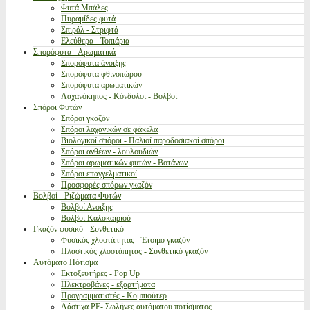
Φυτά Μπάλες
Πυραμίδες φυτά
Σπιράλ - Στριφτά
Ελεύθερα - Τοπιάρια
Σπορόφυτα - Αρωματικά
Σπορόφυτα άνοιξης
Σπορόφυτα φθινοπώρου
Σπορόφυτα αρωματικών
Λαχανόκηπος - Κόνδυλοι - Βολβοί
Σπόροι Φυτών
Σπόροι γκαζόν
Σπόροι λαχανικών σε φάκελα
Βιολογικοί σπόροι - Παλιοί παραδοσιακοί σπόροι
Σπόροι ανθέων - λουλουδιών
Σπόροι αρωματικών φυτών - Βοτάνων
Σπόροι επαγγελματικοί
Προσφορές σπόρων γκαζόν
Βολβοί - Ριζώματα Φυτών
Βολβοί Ανοιξης
Βολβοί Καλοκαιριού
Γκαζόν φυσικό - Συνθετικό
Φυσικός χλοοτάπητας - Έτοιμο γκαζόν
Πλαστικός χλοοτάπητας - Συνθετικό γκαζόν
Αυτόματο Πότισμα
Εκτοξευτήρες - Pop Up
Ηλεκτροβάνες - εξαρτήματα
Προγραμματιστές - Κομπιούτερ
Λάστιχα PE- Σωλήνες αυτόματου ποτίσματος