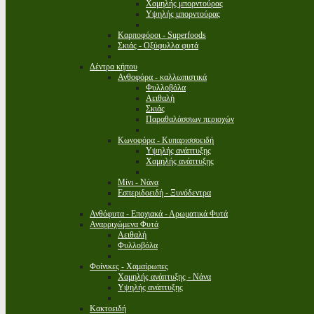
Χαμηλής μπορντούρας
Υψηλής μπορντούρας
Καρποφόροι - Superfoods
Σκιάς - Οξύφυλλα φυτά
Δέντρα κήπου
Ανθοφόρα - καλλωπιστικά
Φυλλοβόλα
Αειθαλή
Σκιάς
Παραθαλάσσιων περιοχών
Κωνοφόρα - Κυπαρισσοειδή
Υψηλής ανάπτυξης
Χαμηλής ανάπτυξης
Μίνι - Νάνα
Εσπεριδοειδή - Ξυνόδεντρα
Ανθόφυτα - Εποχιακά - Αρωματικά Φυτά
Αναρριχώμενα Φυτά
Αειθαλή
Φυλλοβόλα
Φοίνικες - Χαμαίρωπες
Χαμηλής ανάπτυξης - Νάνα
Υψηλής ανάπτυξης
Κακτοειδή