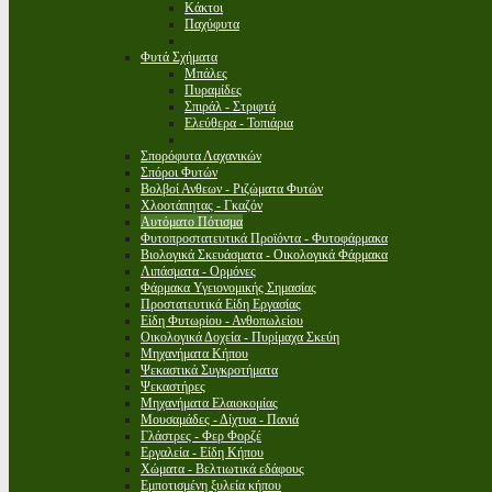
Κάκτοι
Παχύφυτα
Φυτά Σχήματα
Μπάλες
Πυραμίδες
Σπιράλ - Στριφτά
Ελεύθερα - Τοπιάρια
Σπορόφυτα Λαχανικών
Σπόροι Φυτών
Βολβοί Ανθεων - Ριζώματα Φυτών
Χλοοτάπητας - Γκαζόν
Αυτόματο Πότισμα
Φυτοπροστατευτικά Προϊόντα - Φυτοφάρμακα
Βιολογικά Σκευάσματα - Οικολογικά Φάρμακα
Λιπάσματα - Ορμόνες
Φάρμακα Υγειονομικής Σημασίας
Προστατευτικά Είδη Εργασίας
Είδη Φυτωρίου - Ανθοπωλείου
Οικολογικά Δοχεία - Πυρίμαχα Σκεύη
Μηχανήματα Κήπου
Ψεκαστικά Συγκροτήματα
Ψεκαστήρες
Μηχανήματα Ελαιοκομίας
Μουσαμάδες - Δίχτυα - Πανιά
Γλάστρες - Φερ Φορζέ
Εργαλεία - Είδη Κήπου
Χώματα - Βελτιωτικά εδάφους
Εμποτισμένη ξυλεία κήπου