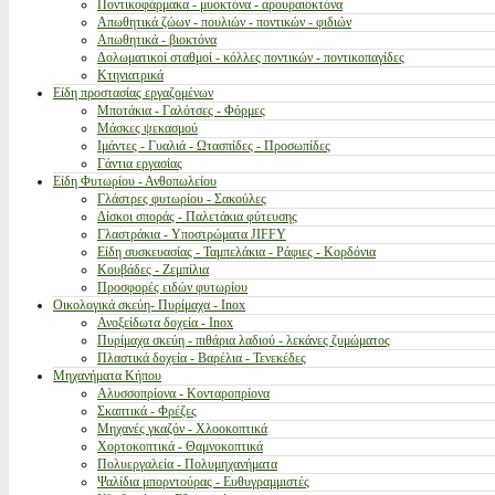
Ποντικοφάρμακα - μυοκτόνα - αρουραιοκτόνα
Απωθητικά ζώων - πουλιών - ποντικών - φιδιών
Απωθητικά - βιοκτόνα
Δολωματικοί σταθμοί - κόλλες ποντικών - ποντικοπαγίδες
Κτηνιατρικά
Είδη προστασίας εργαζομένων
Μποτάκια - Γαλότσες - Φόρμες
Μάσκες ψεκασμού
Ιμάντες - Γυαλιά - Ωτασπίδες - Προσωπίδες
Γάντια εργασίας
Είδη Φυτωρίου - Ανθοπωλείου
Γλάστρες φυτωρίου - Σακούλες
Δίσκοι σποράς - Παλετάκια φύτευσης
Γλαστράκια - Υποστρώματα JIFFY
Είδη συσκευασίας - Ταμπελάκια - Ράφιες - Κορδόνια
Κουβάδες - Ζεμπίλια
Προσφορές ειδών φυτωρίου
Οικολογικά σκεύη- Πυρίμαχα - Inox
Ανοξείδωτα δοχεία - Inox
Πυρίμαχα σκεύη - πιθάρια λαδιού - λεκάνες ζυμώματος
Πλαστικά δοχεία - Βαρέλια - Τενεκέδες
Μηχανήματα Κήπου
Αλυσσοπρίονα - Κονταροπρίονα
Σκαπτικά - Φρέζες
Μηχανές γκαζόν - Χλοοκοπτικά
Χορτοκοπτικά - Θαμνοκοπτικά
Πολυεργαλεία - Πολυμηχανήματα
Ψαλίδια μπορντούρας - Ευθυγραμμιστές