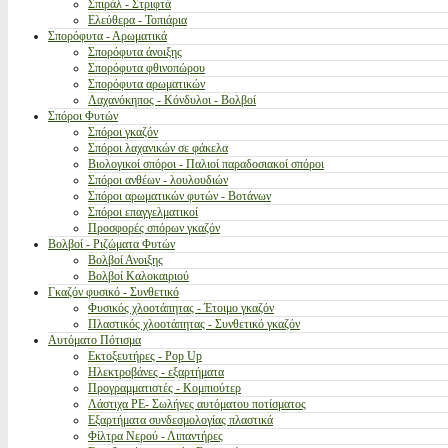
Σπιράλ - Στριφτά
Ελεύθερα - Τοπιάρια
Σπορόφυτα - Αρωματικά
Σπορόφυτα άνοιξης
Σπορόφυτα φθινοπώρου
Σπορόφυτα αρωματικών
Λαχανόκηπος - Κόνδυλοι - Βολβοί
Σπόροι Φυτών
Σπόροι γκαζόν
Σπόροι λαχανικών σε φάκελα
Βιολογικοί σπόροι - Παλιοί παραδοσιακοί σπόροι
Σπόροι ανθέων - λουλουδιών
Σπόροι αρωματικών φυτών - Βοτάνων
Σπόροι επαγγελματικοί
Προσφορές σπόρων γκαζόν
Βολβοί - Ριζώματα Φυτών
Βολβοί Ανοιξης
Βολβοί Καλοκαιριού
Γκαζόν φυσικό - Συνθετικό
Φυσικός χλοοτάπητας - Έτοιμο γκαζόν
Πλαστικός χλοοτάπητας - Συνθετικό γκαζόν
Αυτόματο Πότισμα
Εκτοξευτήρες - Pop Up
Ηλεκτροβάνες - εξαρτήματα
Προγραμματιστές - Κομπιούτερ
Λάστιχα PE- Σωλήνες αυτόματου ποτίσματος
Εξαρτήματα συνδεσμολογίας πλαστικά
Φίλτρα Νερού - Λιπαντήρες