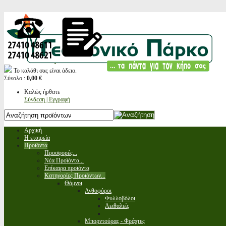
Το καλάθι σας είναι άδειο.
Σύνολο :
0,00 €
Καλώς ήρθατε
Σύνδεση | Εγγραφή
Αρχική
Η εταιρεία
Προϊόντα
Προσφορές...
Νέα Προϊόντα...
Επίκαιρα προϊόντα
Κατηγορίες Προϊόντων...
Θάμνοι
Ανθοφόροι
Φυλλοβόλοι
Αειθαλείς
Μπορντούρας - Φράχτες