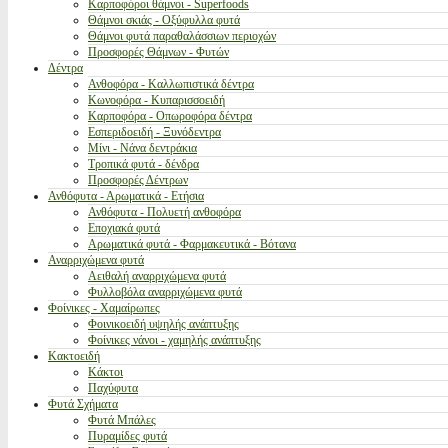
Καρποφόροι θάμνοι - Superfoods
Θάμνοι σκιάς - Οξύφυλλα φυτά
Θάμνοι φυτά παραθαλάσσιων περιοχών
Προσφορές Θάμνων - Φυτών
Δέντρα
Ανθοφόρα - Καλλωπιστικά δέντρα
Κωνοφόρα - Κυπαρισσοειδή
Καρποφόρα - Οπωροφόρα δέντρα
Εσπεριδοειδή - Ξυνόδεντρα
Μίνι - Νάνα δεντράκια
Τροπικά φυτά - δένδρα
Προσφορές Δέντρων
Ανθόφυτα - Αρωματικά - Ετήσια
Ανθόφυτα - Πολυετή ανθοφόρα
Εποχιακά φυτά
Αρωματικά φυτά - Φαρμακευτικά - Βότανα
Αναρριχώμενα φυτά
Αειθαλή αναρριχώμενα φυτά
Φυλλοβόλα αναρριχώμενα φυτά
Φοίνικες - Χαμαίρωπες
Φοινικοειδή υψηλής ανάπτυξης
Φοίνικες νάνοι - χαμηλής ανάπτυξης
Κακτοειδή
Κάκτοι
Παχύφυτα
Φυτά Σχήματα
Φυτά Μπάλες
Πυραμίδες φυτά