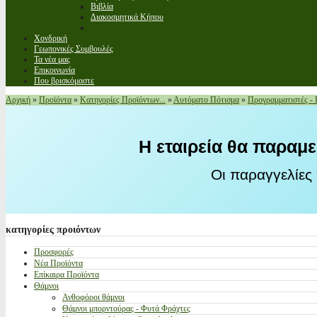
Βιβλία
Διακοσμητικά Κήπου
Χονδρική
Γεωπονικές Συμβουλές
Τα νέα μας
Επικοινωνία
Που βρισκόμαστε
Αρχική
»
Προϊόντα
»
Κατηγορίες Προϊόντων...
»
Αυτόματο Πότισμα
»
Προγραμματιστές -
Η εταιρεία θα παραμε
Οι παραγγελίες
κατηγορίες
προιόντων
Προσφορές
Νέα Προϊόντα
Επίκαιρα Προϊόντα
Θάμνοι
Ανθοφόροι θάμνοι
Θάμνοι μπορντούρας - Φυτά Φράχτες