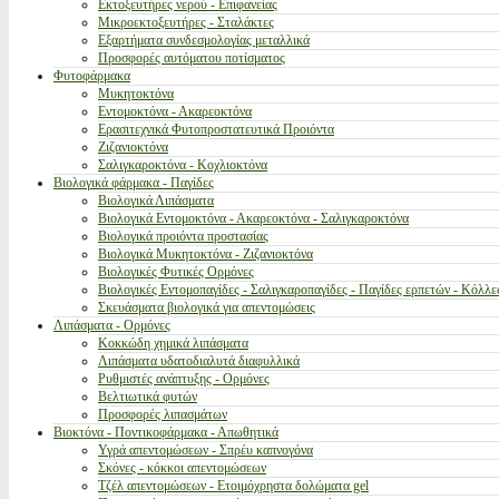
Εκτοξευτήρες νερού - Επιφανείας
Μικροεκτοξευτήρες - Σταλάκτες
Εξαρτήματα συνδεσμολογίας μεταλλικά
Προσφορές αυτόματου ποτίσματος
Φυτοφάρμακα
Μυκητοκτόνα
Εντομοκτόνα - Ακαρεοκτόνα
Ερασιτεχνικά Φυτοπροστατευτικά Προιόντα
Ζιζανιοκτόνα
Σαλιγκαροκτόνα - Κοχλιοκτόνα
Βιολογικά φάρμακα - Παγίδες
Βιολογικά Λιπάσματα
Βιολογικά Εντομοκτόνα - Ακαρεοκτόνα - Σαλιγκαροκτόνα
Βιολογικά προιόντα προστασίας
Βιολογικά Μυκητοκτόνα - Ζιζανιοκτόνα
Βιολογικές Φυτικές Ορμόνες
Βιολογικές Εντομοπαγίδες - Σαλιγκαροπαγίδες - Παγίδες ερπετών - Κόλλε
Σκευάσματα βιολογικά για απεντομώσεις
Λιπάσματα - Ορμόνες
Κοκκώδη χημικά λιπάσματα
Λιπάσματα υδατοδιαλυτά διαφυλλικά
Ρυθμιστές ανάπτυξης - Ορμόνες
Βελτιωτικά φυτών
Προσφορές λιπασμάτων
Βιοκτόνα - Ποντικοφάρμακα - Απωθητικά
Υγρά απεντομώσεων - Σπρέυ καπνογόνα
Σκόνες - κόκκοι απεντομώσεων
Τζέλ απεντομώσεων - Ετοιμόχρηστα δολώματα gel