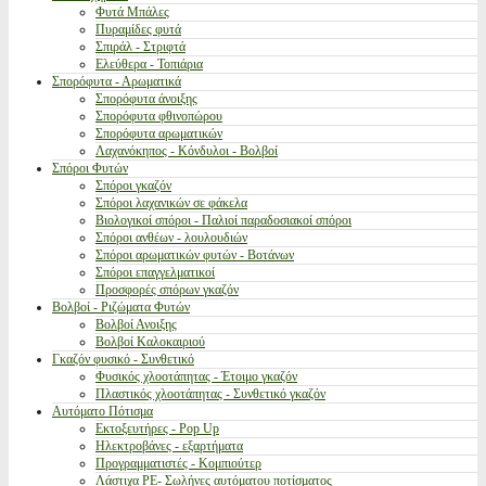
Φυτά Μπάλες
Πυραμίδες φυτά
Σπιράλ - Στριφτά
Ελεύθερα - Τοπιάρια
Σπορόφυτα - Αρωματικά
Σπορόφυτα άνοιξης
Σπορόφυτα φθινοπώρου
Σπορόφυτα αρωματικών
Λαχανόκηπος - Κόνδυλοι - Βολβοί
Σπόροι Φυτών
Σπόροι γκαζόν
Σπόροι λαχανικών σε φάκελα
Βιολογικοί σπόροι - Παλιοί παραδοσιακοί σπόροι
Σπόροι ανθέων - λουλουδιών
Σπόροι αρωματικών φυτών - Βοτάνων
Σπόροι επαγγελματικοί
Προσφορές σπόρων γκαζόν
Βολβοί - Ριζώματα Φυτών
Βολβοί Ανοιξης
Βολβοί Καλοκαιριού
Γκαζόν φυσικό - Συνθετικό
Φυσικός χλοοτάπητας - Έτοιμο γκαζόν
Πλαστικός χλοοτάπητας - Συνθετικό γκαζόν
Αυτόματο Πότισμα
Εκτοξευτήρες - Pop Up
Ηλεκτροβάνες - εξαρτήματα
Προγραμματιστές - Κομπιούτερ
Λάστιχα PE- Σωλήνες αυτόματου ποτίσματος