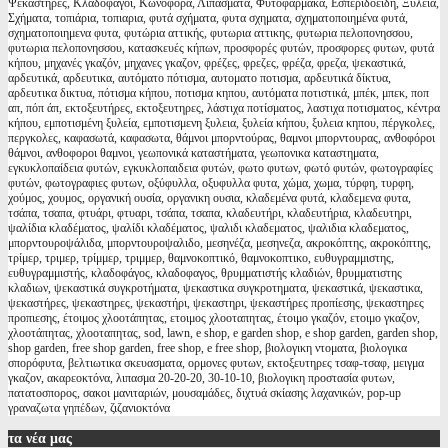
Ψεκαστήρες, Κλαδοφάγοι, Κωνοφόρα, Λιπάσματα, Φυτοφάρμακα, Εσπεριδοειδή, Ξυλεία,
Σχήματα, τοπιάρια, τοπιαρια, φυτά σχήματα, φυτα σχηματα, σχηματοποιημένα φυτά,
σχηματοποιημενα φυτα, φυτώρια αττικής, φυτωρια αττικης, φυτωρια πελοπονησσου,
φυτωρια πελοπονησσου, κατασκευές κήπων, προσφορές φυτών, προσφορες φυτων, φυτά
κήπου, μηχανές γκαζόν, μηχανες γκαζον, φρέζες, φρεζες, φρέζα, φρεζα, ψεκαστικά,
αρδευτικά, αρδευτικα, αυτόματο πότισμα, αυτοματο ποτισμα, αρδευτικά δίκτυα,
αρδευτικα δικτυα, πότισμα κήπου, ποτισμα κηπου, αυτόματα ποτιστικά, μπέκ, μπεκ, ποπ
απ, πόπ άπ, εκτοξευτήρες, εκτοξευτηρες, λάστιχα ποτίσματος, λαστιχα ποτισματος, κέντρα
κήπου, εμποτισμένη ξυλεία, εμποτισμενη ξυλεια, ξυλεία κήπου, ξυλεια κηπου, πέργκολες,
περγκολες, καφασωτά, καφασωτα, θάμνοι μπορντούρας, θαμνοι μπορντουρας, ανθοφόροι
θάμνοι, ανθοφοροι θαμνοι, γεωπονικά καταστήματα, γεωπονικα καταστηματα,
εγκυκλοπαίδεια φυτών, εγκυκλοπαιδεια φυτών, φωτο φυτων, φωτό φυτών, φωτογραφίες
φυτών, φωτογραφιες φυτων, οξύφυλλα, οξυφυλλα φυτα, χώμα, χωμα, τύρφη, τυρφη,
χούμος, χουμος, οργανική ουσία, οργανικη ουσια, κλαδεμένα φυτά, κλαδεμενα φυτα,
τσάπα, τσαπα, φτυάρι, φτυαρι, τσάπα, τσαπα, κλαδευτήρι, κλαδευτήρια, κλαδευτηρι,
ψαλίδια κλαδέματος, ψαλίδι κλαδέματος, ψαλιδι κλαδεματος, ψαλιδια κλαδεματος,
μπορντουροψάλιδα, μπορντουροψαλιδο, μεσηνέζα, μεσηνεζα, ακροκόπτης, ακροκόπτης,
τρίμερ, τριμερ, τρίμμερ, τριμμερ, θαμνοκοπτικό, θαμνοκοπτικο, ευθυγραμμιστης,
ευθυγραμμιστής, κλαδοφάγος, κλαδοφαγος, θρυμματιστής κλαδιών, θρυμματιστης
κλαδιων, ψεκαστικά συγκροτήματα, ψεκαστικα συγκροτηματα, ψεκαστικά, ψεκαστικα,
ψεκαστήρες, ψεκαστηρες, ψεκαστήρι, ψεκαστηρι, ψεκαστήρες προπίεσης, ψεκαστηρες
προπιεσης, έτοιμος χλοοτάπητας, ετοιμος χλοοταπητας, έτοιμο γκαζόν, ετοιμο γκαζον,
χλοοτάπητας, χλοοταπητας, sod, lawn, e shop, e garden shop, e shop garden, garden shop,
shop garden, free shop garden, free shop, e free shop, βιολογικη ντοματα, βιολογικα
σπορόφυτα, βελτιωτικα σκευασματα, ορμονες φυτων, εκτοξευτηρες τσαφ-τσαφ, μειγμα
γκαζον, ακαρεοκτόνα, λιπασμα 20-20-20, 30-10-10, βιολογικη προστασία φυτων,
πατατοσπορος, σακοι μανιταριών, μουσαμάδες, διχτυά σκίασης λαχανικών, pop-up
γραναζωτα γηπέδων, ζιζανιοκτόνα
τα
νέα μας