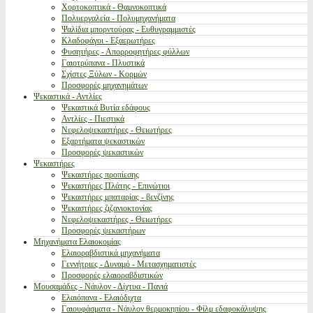
Χορτοκοπτικά - Θαμνοκοπτικά
Πολυεργαλεία - Πολυμηχανήματα
Ψαλίδια μπορντούρας - Ευθυγραμμιστές
Κλαδοφάγοι - Εξαερωτήρες
Φυσητήρες - Απορροφητήρες φύλλων
Γαιοτρύπανα - Πλυστικά
Σχίστες Ξύλων - Κορμών
Προσφορές μηχανημάτων
Ψεκαστικά - Αντλίες
Ψεκαστικά Βυτία εδάφους
Αντλίες - Πιεστικά
Νεφελοψεκαστήρες - Θειωτήρες
Εξαρτήματα ψεκαστικών
Προσφορές ψεκαστικών
Ψεκαστήρες
Ψεκαστήρες προπίεσης
Ψεκαστήρες Πλάτης - Επινώτιοι
Ψεκαστήρες μπαταρίας - βενζίνης
Ψεκαστήρες ζιζανιοκτονίας
Νεφελοψεκαστήρες - Θειωτήρες
Προσφορές ψεκαστήρων
Μηχανήματα Ελαιοκομίας
Ελαιοραβδιστικά μηχανήματα
Γεννήτριες - Δυναμό - Μετασχηματιστές
Προσφορές ελαιοραβδιστικών
Μουσαμάδες - Νάυλον - Δίχτυα - Πανιά
Ελαιόπανα - Ελαιόδιχτα
Γαιουφάσματα - Νάυλον θερμοκηπίου - Φίλμ εδαφοκάλυψης