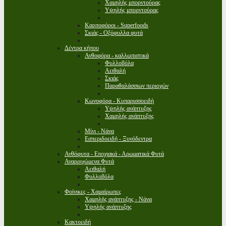
Χαμηλής μπορντούρας
Υψηλής μπορντούρας
Καρποφόροι - Superfoods
Σκιάς - Οξύφυλλα φυτά
Δέντρα κήπου
Ανθοφόρα - καλλωπιστικά
Φυλλοβόλα
Αειθαλή
Σκιάς
Παραθαλάσσιων περιοχών
Κωνοφόρα - Κυπαρισσοειδή
Υψηλής ανάπτυξης
Χαμηλής ανάπτυξης
Μίνι - Νάνα
Εσπεριδοειδή - Ξυνόδεντρα
Ανθόφυτα - Εποχιακά - Αρωματικά Φυτά
Αναρριχώμενα Φυτά
Αειθαλή
Φυλλοβόλα
Φοίνικες - Χαμαίρωπες
Χαμηλής ανάπτυξης - Νάνα
Υψηλής ανάπτυξης
Κακτοειδή