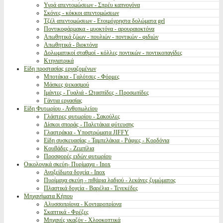
Υγρά απεντομώσεων - Σπρέυ καπνογόνα
Σκόνες - κόκκοι απεντομώσεων
Τζέλ απεντομώσεων - Ετοιμόχρηστα δολώματα gel
Ποντικοφάρμακα - μυοκτόνα - αρουραιοκτόνα
Απωθητικά ζώων - πουλιών - ποντικών - φιδιών
Απωθητικά - βιοκτόνα
Δολωματικοί σταθμοί - κόλλες ποντικών - ποντικοπαγίδες
Κτηνιατρικά
Είδη προστασίας εργαζομένων
Μποτάκια - Γαλότσες - Φόρμες
Μάσκες ψεκασμού
Ιμάντες - Γυαλιά - Ωτασπίδες - Προσωπίδες
Γάντια εργασίας
Είδη Φυτωρίου - Ανθοπωλείου
Γλάστρες φυτωρίου - Σακούλες
Δίσκοι σποράς - Παλετάκια φύτευσης
Γλαστράκια - Υποστρώματα JIFFY
Είδη συσκευασίας - Ταμπελάκια - Ράφιες - Κορδόνια
Κουβάδες - Ζεμπίλια
Προσφορές ειδών φυτωρίου
Οικολογικά σκεύη- Πυρίμαχα - Inox
Ανοξείδωτα δοχεία - Inox
Πυρίμαχα σκεύη - πιθάρια λαδιού - λεκάνες ζυμώματος
Πλαστικά δοχεία - Βαρέλια - Τενεκέδες
Μηχανήματα Κήπου
Αλυσσοπρίονα - Κονταροπρίονα
Σκαπτικά - Φρέζες
Μηχανές γκαζόν - Χλοοκοπτικά