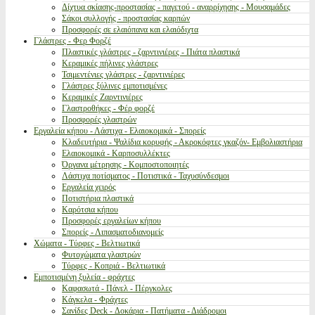
Δίχτυα σκίασης-προστασίας - παγετού - αναρρίχησης - Μουσαμάδες
Σάκοι συλλογής - προστασίας καρπών
Προσφορές σε ελαιόπανα και ελαιόδιχτα
Γλάστρες - Φερ Φορζέ
Πλαστικές γλάστρες - ζαρντινιέρες - Πιάτα πλαστικά
Κεραμικές πήλινες γλάστρες
Τσιμεντένιες γλάστρες - ζαρντινιέρες
Γλάστρες ξύλινες εμποτισμένες
Κεραμικές Ζαρντινιέρες
Γλαστροθήκες - Φέρ φορζέ
Προσφορές γλαστρών
Εργαλεία κήπου - Λάστιχα - Ελαιοκομικά - Σπορείς
Κλαδευτήρια - Ψαλίδια κορυφής - Ακροκόφτες γκαζόν- Εμβολιαστήρια
Ελαιοκομικά - Καρποσυλλέκτες
Όργανα μέτρησης - Κομποστοποιητές
Λάστιχα ποτίσματος - Ποτιστικά - Ταχυσύνδεσμοι
Εργαλεία χειρός
Ποτιστήρια πλαστικά
Καρότσια κήπου
Προσφορές εργαλείων κήπου
Σπορείς - Λιπασματοδιανομείς
Χώματα - Τύρφες - Βελτιωτικά
Φυτοχώματα γλαστρών
Τύρφες - Κοπριά - Βελτιωτικά
Εμποτισμένη ξυλεία - φράχτες
Καφασωτά - Πάνελ - Πέργκολες
Κάγκελα - Φράχτες
Σανίδες Deck - Δοκάρια - Πατήματα - Διάδρομοι