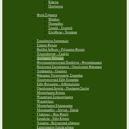
Κάκτοι
Παχύφυτα
Φυτά Σχήματα
Μπάλες
Πυραμίδες
Σπιράλ - Στριφτά
Ελεύθερα - Τοπιάρια
Σπορόφυτα Λαχανικών
Σπόροι Φυτών
Βολβοί Ανθεων - Ριζώματα Φυτών
Χλοοτάπητας - Γκαζόν
Αυτόματο Πότισμα
Φυτοπροστατευτικά Προϊόντα - Φυτοφάρμακα
Βιολογικά Σκευάσματα - Οικολογικά Φάρμακα
Λιπάσματα - Ορμόνες
Φάρμακα Υγειονομικής Σημασίας
Προστατευτικά Είδη Εργασίας
Είδη Φυτωρίου - Ανθοπωλείου
Οικολογικά Δοχεία - Πυρίμαχα Σκεύη
Μηχανήματα Κήπου
Ψεκαστικά Συγκροτήματα
Ψεκαστήρες
Μηχανήματα Ελαιοκομίας
Μουσαμάδες - Δίχτυα - Πανιά
Γλάστρες - Φερ Φορζέ
Εργαλεία - Είδη Κήπου
Χώματα - Βελτιωτικά εδάφους
Εμποτισμένη ξυλεία κήπου