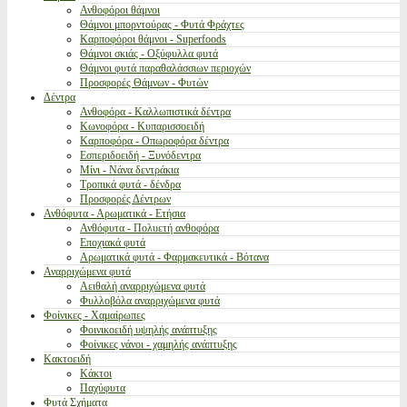
Ανθοφόροι θάμνοι
Θάμνοι μπορντούρας - Φυτά Φράχτες
Καρποφόροι θάμνοι - Superfoods
Θάμνοι σκιάς - Οξύφυλλα φυτά
Θάμνοι φυτά παραθαλάσσιων περιοχών
Προσφορές Θάμνων - Φυτών
Δέντρα
Ανθοφόρα - Καλλωπιστικά δέντρα
Κωνοφόρα - Κυπαρισσοειδή
Καρποφόρα - Οπωροφόρα δέντρα
Εσπεριδοειδή - Ξυνόδεντρα
Μίνι - Νάνα δεντράκια
Τροπικά φυτά - δένδρα
Προσφορές Δέντρων
Ανθόφυτα - Αρωματικά - Ετήσια
Ανθόφυτα - Πολυετή ανθοφόρα
Εποχιακά φυτά
Αρωματικά φυτά - Φαρμακευτικά - Βότανα
Αναρριχώμενα φυτά
Αειθαλή αναρριχώμενα φυτά
Φυλλοβόλα αναρριχώμενα φυτά
Φοίνικες - Χαμαίρωπες
Φοινικοειδή υψηλής ανάπτυξης
Φοίνικες νάνοι - χαμηλής ανάπτυξης
Κακτοειδή
Κάκτοι
Παχύφυτα
Φυτά Σχήματα