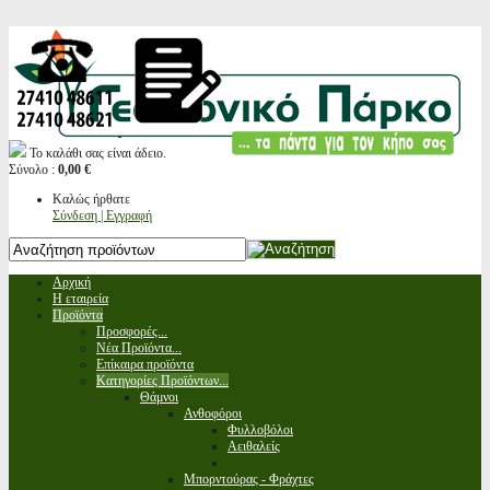
Το καλάθι σας είναι άδειο.
Σύνολο :
0,00 €
Καλώς ήρθατε
Σύνδεση | Εγγραφή
Αρχική
Η εταιρεία
Προϊόντα
Προσφορές...
Νέα Προϊόντα...
Επίκαιρα προϊόντα
Κατηγορίες Προϊόντων...
Θάμνοι
Ανθοφόροι
Φυλλοβόλοι
Αειθαλείς
Μπορντούρας - Φράχτες