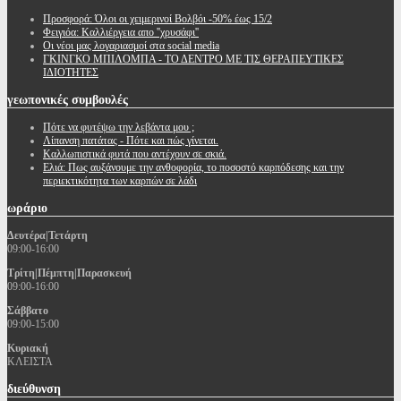
Προσφορά: Όλοι οι χειμερινοί Βολβόι -50% έως 15/2
Φειγιόα: Καλλιέργεια απο ''χρυσάφι''
Oι νέοι μας λογαριασμοί στα social media
ΓΚΙΝΓΚΟ ΜΠΙΛΟΜΠΑ - ΤΟ ΔΕΝΤΡΟ ΜΕ ΤΙΣ ΘΕΡΑΠΕΥΤΙΚΕΣ
ΙΔΙΟΤΗΤΕΣ
γεωπονικές
συμβουλές
Πότε να φυτέψω την λεβάντα μου ;
Λίπανση πατάτας - Πότε και πώς γίνεται.
Καλλωπιστικά φυτά που αντέχουν σε σκιά.
Ελιά: Πως αυξάνουμε την ανθοφορία, το ποσοστό καρπόδεσης και την
περιεκτικότητα των καρπών σε λάδι
ωράριο
Δευτέρα|Τετάρτη
09:00-16:00
Τρίτη|Πέμπτη|Παρασκευή
09:00-16:00
Σάββατο
09:00-15:00
Κυριακή
ΚΛΕΙΣΤΑ
διεύθυνση