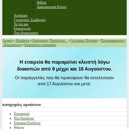
Βιβλία
Διακοσμητικά Κήπου
Χονδρική
Γεωπονικές Συμβουλές
Τα νέα μας
Επικοινωνία
Που βρισκόμαστε
Αρχική
»
Προϊόντα
»
Κατηγορίες Προϊόντων...
»
Αυτόματο Πότισμα
»
Προγραμματιστές
- Κομπιούτερ
»
Κομπιούτερ μπαταρίας
Η εταιρεία θα παραμείνει κλειστή λόγω
διακοπών από 9 μέχρι και 16 Αυγούστου.
Οι παραγγελίες που θα προκύψουν θα εκτελεστούν
από 17 Αυγούστου και μετά.
κατηγορίες
προιόντων
Προσφορές
Νέα Προϊόντα
Επίκαιρα Προϊόντα
Θάμνοι