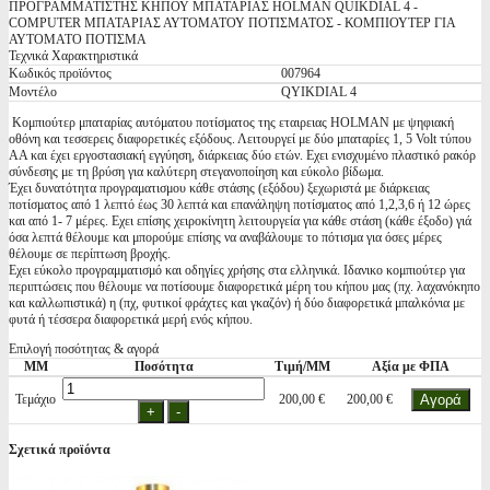
ΠΡΟΓΡΑΜΜΑΤΙΣΤΗΣ ΚΗΠΟΥ ΜΠΑΤΑΡΙΑΣ HOLMAN QUIKDIAL 4 -
COMPUTER ΜΠΑΤΑΡΙΑΣ ΑΥΤΟΜΑΤΟΥ ΠΟΤΙΣΜΑΤΟΣ - ΚΟΜΠΙΟΥΤΕΡ ΓΙΑ
ΑΥΤΟΜΑΤΟ ΠΟΤΙΣΜΑ
Τεχνικά Χαρακτηριστικά
Κωδικός προϊόντος
007964
Μοντέλο
QYIKDIAL 4
Κομπιούτερ μπαταρίας αυτόματου ποτίσματος της εταιρειας HOLMAN με ψηφιακή
οθόνη και τεσσερεις διαφορετικές εξόδους. Λειτουργεί με δύο μπαταρίες 1, 5 Volt τύπου
AA και έχει εργοστασιακή εγγύηση, διάρκειας δύο ετών. Eχει ενισχυμένο πλαστικό ρακόρ
σύνδεσης με τη βρύση για καλύτερη στεγανοποίηση και εύκολο βίδωμα.
Έχει δυνατότητα προγραματισμου κάθε στάσης (εξόδου) ξεχωριστά με διάρκειας
ποτίσματος από 1 λεπτό έως 30 λεπτά και επανάληψη ποτίσματος από 1,2,3,6 ή 12 ώρες
και από 1- 7 μέρες. Εχει επίσης χειροκίνητη λειτουργεία για κάθε στάση (κάθε έξοδο) γιά
όσα λεπτά θέλουμε και μπορούμε επίσης να αναβάλουμε το πότισμα για όσες μέρες
θέλουμε σε περίπτωση βροχής.
Εχει εύκολο προγραμματισμό και οδηγίες χρήσης στα ελληνικά. Ιδανικο κομπιούτερ για
περιπτώσεις που θέλουμε να ποτίσουμε διαφορετικά μέρη του κήπου μας (πχ. λαχανόκηπο
και καλλωπιστικά) η (πχ, φυτικοί φράχτες και γκαζόν) ή δύο διαφορετικά μπαλκόνια με
φυτά ή τέσσερα διαφορετικά μερή ενός κήπου.
Επιλογή ποσότητας & αγορά
ΜΜ
Ποσότητα
Τιμή/ΜΜ
Αξία με ΦΠΑ
Τεμάχιο
200,00 €
200,00 €
Σχετικά προϊόντα