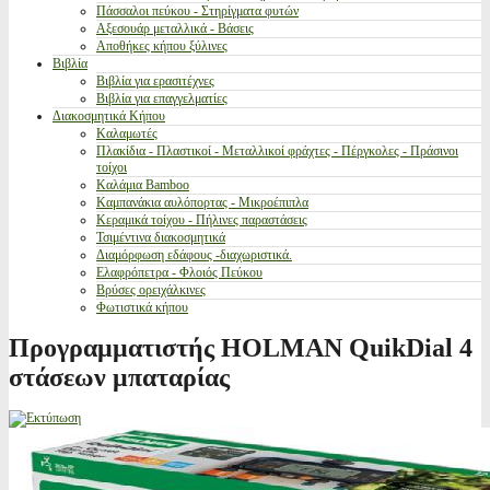
Πάσσαλοι πεύκου - Στηρίγματα φυτών
Αξεσουάρ μεταλλικά - Βάσεις
Αποθήκες κήπου ξύλινες
Βιβλία
Βιβλία για ερασιτέχνες
Βιβλία για επαγγελματίες
Διακοσμητικά Κήπου
Καλαμωτές
Πλακίδια - Πλαστικοί - Μεταλλικοί φράχτες - Πέργκολες - Πράσινοι
τοίχοι
Καλάμια Bamboo
Καμπανάκια αυλόπορτας - Μικροέπιπλα
Κεραμικά τοίχου - Πήλινες παραστάσεις
Τσιμέντινα διακοσμητικά
Διαμόρφωση εδάφους -διαχωριστικά.
Ελαφρόπετρα - Φλοιός Πεύκου
Βρύσες ορειχάλκινες
Φωτιστικά κήπου
Προγραμματιστής HOLMAN QuikDial 4
στάσεων μπαταρίας