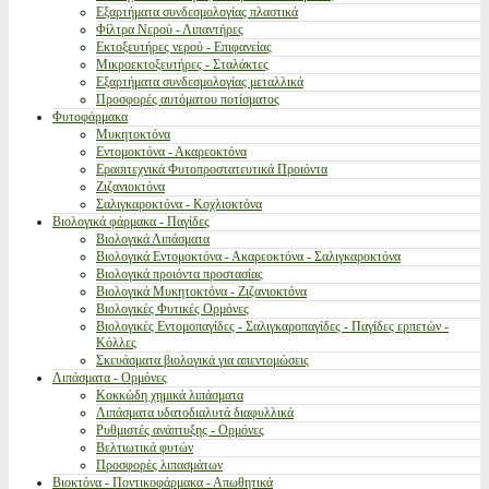
Εξαρτήματα συνδεσμολογίας πλαστικά
Φίλτρα Νερού - Λιπαντήρες
Εκτοξευτήρες νερού - Επιφανείας
Μικροεκτοξευτήρες - Σταλάκτες
Εξαρτήματα συνδεσμολογίας μεταλλικά
Προσφορές αυτόματου ποτίσματος
Φυτοφάρμακα
Μυκητοκτόνα
Εντομοκτόνα - Ακαρεοκτόνα
Ερασιτεχνικά Φυτοπροστατευτικά Προιόντα
Ζιζανιοκτόνα
Σαλιγκαροκτόνα - Κοχλιοκτόνα
Βιολογικά φάρμακα - Παγίδες
Βιολογικά Λιπάσματα
Βιολογικά Εντομοκτόνα - Ακαρεοκτόνα - Σαλιγκαροκτόνα
Βιολογικά προιόντα προστασίας
Βιολογικά Μυκητοκτόνα - Ζιζανιοκτόνα
Βιολογικές Φυτικές Ορμόνες
Βιολογικές Εντομοπαγίδες - Σαλιγκαροπαγίδες - Παγίδες ερπετών -
Κόλλες
Σκευάσματα βιολογικά για απεντομώσεις
Λιπάσματα - Ορμόνες
Κοκκώδη χημικά λιπάσματα
Λιπάσματα υδατοδιαλυτά διαφυλλικά
Ρυθμιστές ανάπτυξης - Ορμόνες
Βελτιωτικά φυτών
Προσφορές λιπασμάτων
Βιοκτόνα - Ποντικοφάρμακα - Απωθητικά