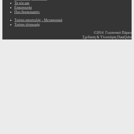
Τα νέα μας
Επικοινωνία
Που βρισκόμαστε
Τρόποι αποστολής - Μεταφορικά
Τρόποι πληρωμής
©2014 Γεωπονικό Πάρκο
Σχεδίαση & Υλοποίηση DataQube