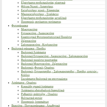
Εξαρτήματα συνδεσμολογίας πλαστικά
Φίλτρα Νερού - Λιπαντήρες
Εκτοξευτήρες νερού - Επιφανείας
Μικροεκτοξευτήρες - Σταλάκτες
Εξαρτήματα συνδεσμολογίας μεταλλικά
Προσφορές αυτόματου ποτίσματος
Φυτοφάρμακα
Μυκητοκτόνα
Εντομοκτόνα - Ακαρεοκτόνα
Ερασιτεχνικά Φυτοπροστατευτικά Προιόντα
Ζιζανιοκτόνα
Σαλιγκαροκτόνα - Κοχλιοκτόνα
Βιολογικά φάρμακα - Παγίδες
Βιολογικά Λιπάσματα
Βιολογικά Εντομοκτόνα - Ακαρεοκτόνα - Σαλιγκαροκτόνα
Βιολογικά προιόντα προστασίας
Βιολογικά Μυκητοκτόνα - Ζιζανιοκτόνα
Βιολογικές Φυτικές Ορμόνες
Βιολογικές Εντομοπαγίδες - Σαλιγκαροπαγίδες - Παγίδες ερπετών -
Κόλλες
Σκευάσματα βιολογικά για απεντομώσεις
Λιπάσματα - Ορμόνες
Κοκκώδη χημικά λιπάσματα
Λιπάσματα υδατοδιαλυτά διαφυλλικά
Ρυθμιστές ανάπτυξης - Ορμόνες
Βελτιωτικά φυτών
Προσφορές λιπασμάτων
Βιοκτόνα - Ποντικοφάρμακα - Απωθητικά