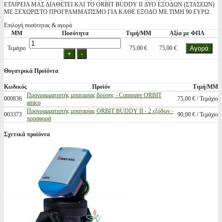
ΕΤΑΙΡΕΙΑ ΜΑΣ ΔΙΑΘΕΤΕΙ ΚΑΙ ΤΟ ORBIT BUDDY II ΔΥΟ ΕΞΟΔΩΝ (ΣΤΑΣΕΩΝ)
ΜΕ ΞΕΧΩΡΙΣΤΟ ΠΡΟΓΡΑΜΜΑΤΙΣΜΟ ΓΙΑ ΚΑΘΕ ΕΞΟΔΟ ΜΕ ΤΙΜΗ 90 ΕΥΡΩ.
Επιλογή ποσότητας & αγορά
ΜΜ
Ποσότητα
Τιμή/ΜΜ
Αξία με ΦΠΑ
Τεμάχιο
75,00 €
75,00 €
Θυγατρικά Προϊόντα
Κωδικός
Προϊόν
Τιμή/ΜΜ
Προγραμματιστής μπαταρίας βρύσης - Computer ORBIT
000836
75,00 € / Τεμάχιο
amico
Προγραμματιστής μπαταρίας ORBIT BUDDY ΙΙ - 2 εξόδων -
003373
90,00 € / Τεμάχιο
προσφορά
Σχετικά προϊόντα