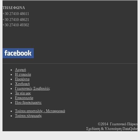
ΤΗΛΕΦΩΝΑ
+30 27410 48611
+30 27410 48621
+30 27410 49302
Αρχική
Η εταιρεία
Προϊόντα
Χονδρική
Γεωπονικές Συμβουλές
Τα νέα μας
Επικοινωνία
Που βρισκόμαστε
Τρόποι αποστολής - Μεταφορικά
Τρόποι πληρωμής
©2014 Γεωπονικό Πάρκο
Σχεδίαση & Υλοποίηση DataQube