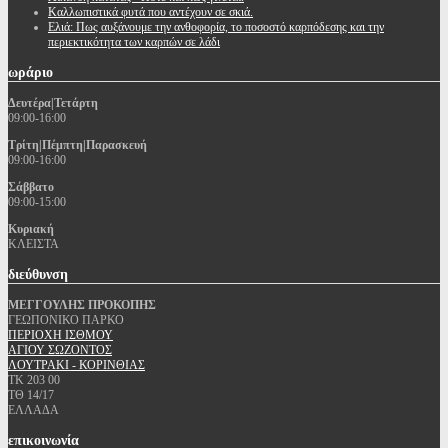
Καλλωπιστικά φυτά που αντέχουν σε σκιά.
Ελιά: Πως αυξάνουμε την ανθοφορία, το ποσοστό καρπόδεσης και την
περιεκτικότητα των καρπών σε λάδι
ωράριο
Δευτέρα|Τετάρτη
09:00-16:00
Τρίτη|Πέμπτη|Παρασκευή
09:00-16:00
Σάββατο
09:00-15:00
Κυριακή
ΚΛΕΙΣΤΑ
διεύθυνση
ΜΕΓΓΟΥΛΗΣ ΠΡΟΚΟΠΗΣ
ΓΕΩΠΟΝΙΚΟ ΠΑΡΚΟ
ΠΕΡΙΟΧΗ ΙΣΘΜΟΥ
ΑΓΙΟΥ ΣΩΖΟΝΤΟΣ
ΛΟΥΤΡΑΚΙ - ΚΟΡΙΝΘΙΑΣ
ΤΚ 203 00
ΤΘ 14/17
ΕΛΛΑΔΑ
επικοινωνία