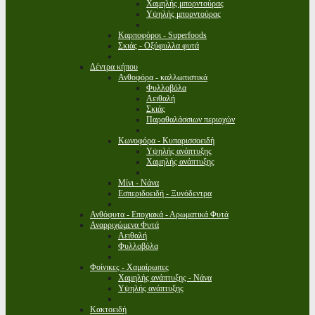
Χαμηλής μπορντούρας
Υψηλής μπορντούρας
Καρποφόροι - Superfoods
Σκιάς - Οξύφυλλα φυτά
Δέντρα κήπου
Ανθοφόρα - καλλωπιστικά
Φυλλοβόλα
Αειθαλή
Σκιάς
Παραθαλάσσιων περιοχών
Κωνοφόρα - Κυπαρισσοειδή
Υψηλής ανάπτυξης
Χαμηλής ανάπτυξης
Μίνι - Νάνα
Εσπεριδοειδή - Ξυνόδεντρα
Ανθόφυτα - Εποχιακά - Αρωματικά Φυτά
Αναρριχώμενα Φυτά
Αειθαλή
Φυλλοβόλα
Φοίνικες - Χαμαίρωπες
Χαμηλής ανάπτυξης - Νάνα
Υψηλής ανάπτυξης
Κακτοειδή