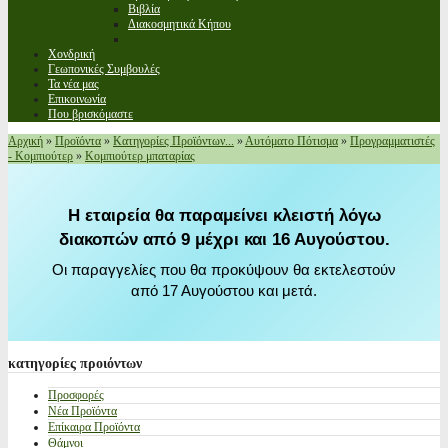
Βιβλία
Διακοσμητικά Κήπου
Χονδρική
Γεωπονικές Συμβουλές
Τα νέα μας
Επικοινωνία
Που βρισκόμαστε
Αρχική
»
Προϊόντα
»
Κατηγορίες Προϊόντων...
»
Αυτόματο Πότισμα
»
Προγραμματιστές
- Κομπιούτερ
»
Κομπιούτερ μπαταρίας
Η εταιρεία θα παραμείνει κλειστή λόγω
διακοπών από 9 μέχρι και 16 Αυγούστου.
Οι παραγγελίες που θα προκύψουν θα εκτελεστούν
από 17 Αυγούστου και μετά.
κατηγορίες
προιόντων
Προσφορές
Νέα Προϊόντα
Επίκαιρα Προϊόντα
Θάμνοι