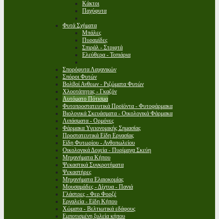
Κάκτοι
Παχύφυτα
Φυτά Σχήματα
Μπάλες
Πυραμίδες
Σπιράλ - Στριφτά
Ελεύθερα - Τοπιάρια
Σπορόφυτα Λαχανικών
Σπόροι Φυτών
Βολβοί Ανθεων - Ριζώματα Φυτών
Χλοοτάπητας - Γκαζόν
Αυτόματο Πότισμα
Φυτοπροστατευτικά Προϊόντα - Φυτοφάρμακα
Βιολογικά Σκευάσματα - Οικολογικά Φάρμακα
Λιπάσματα - Ορμόνες
Φάρμακα Υγειονομικής Σημασίας
Προστατευτικά Είδη Εργασίας
Είδη Φυτωρίου - Ανθοπωλείου
Οικολογικά Δοχεία - Πυρίμαχα Σκεύη
Μηχανήματα Κήπου
Ψεκαστικά Συγκροτήματα
Ψεκαστήρες
Μηχανήματα Ελαιοκομίας
Μουσαμάδες - Δίχτυα - Πανιά
Γλάστρες - Φερ Φορζέ
Εργαλεία - Είδη Κήπου
Χώματα - Βελτιωτικά εδάφους
Εμποτισμένη ξυλεία κήπου