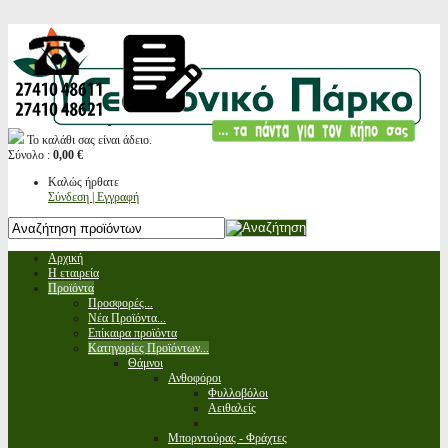
Το καλάθι σας είναι άδειο.
Σύνολο :
0,00 €
Καλώς ήρθατε
Σύνδεση | Εγγραφή
Αρχική
Η εταιρεία
Προϊόντα
Προσφορές...
Νέα Προϊόντα...
Επίκαιρα προϊόντα
Κατηγορίες Προϊόντων...
Θάμνοι
Ανθοφόροι
Φυλλοβόλοι
Αειθαλείς
Μπορντούρας - Φράχτες