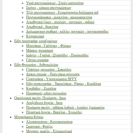
Υγρά απεντομώσεων - Σπρέυ καπνογόνα
Σκόνες - κόκκοι απεντομώσεων
Τζέλ απεντομώσεων - Ετοιμόχρηστα δολώματα gel
Ποντικοφάρμακα - μυοκτόνα - αρουραιοκτόνα
Απωθητικά ζώων - πουλιών - ποντικών - φιδιών
Απωθητικά - βιοκτόνα
Δολωματικοί σταθμοί - κόλλες ποντικών - ποντικοπαγίδες
Κτηνιατρικά
Είδη προστασίας εργαζομένων
Μποτάκια - Γαλότσες - Φόρμες
Μάσκες ψεκασμού
Ιμάντες - Γυαλιά - Ωτασπίδες - Προσωπίδες
Γάντια εργασίας
Είδη Φυτωρίου - Ανθοπωλείου
Γλάστρες φυτωρίου - Σακούλες
Δίσκοι σποράς - Παλετάκια φύτευσης
Γλαστράκια - Υποστρώματα JIFFY
Είδη συσκευασίας - Ταμπελάκια - Ράφιες - Κορδόνια
Κουβάδες - Ζεμπίλια
Προσφορές ειδών φυτωρίου
Οικολογικά σκεύη- Πυρίμαχα - Inox
Ανοξείδωτα δοχεία - Inox
Πυρίμαχα σκεύη - πιθάρια λαδιού - λεκάνες ζυμώματος
Πλαστικά δοχεία - Βαρέλια - Τενεκέδες
Μηχανήματα Κήπου
Αλυσσοπρίονα - Κονταροπρίονα
Σκαπτικά - Φρέζες
Μηχανές γκαζόν - Χλοοκοπτικά