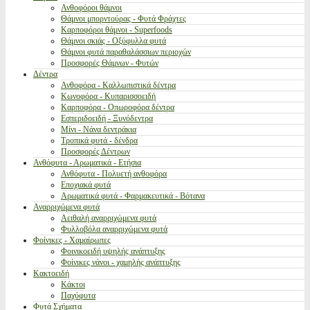
Ανθοφόροι θάμνοι
Θάμνοι μπορντούρας - Φυτά Φράχτες
Καρποφόροι θάμνοι - Superfoods
Θάμνοι σκιάς - Οξύφυλλα φυτά
Θάμνοι φυτά παραθαλάσσιων περιοχών
Προσφορές Θάμνων - Φυτών
Δέντρα
Ανθοφόρα - Καλλωπιστικά δέντρα
Κωνοφόρα - Κυπαρισσοειδή
Καρποφόρα - Οπωροφόρα δέντρα
Εσπεριδοειδή - Ξυνόδεντρα
Μίνι - Νάνα δεντράκια
Τροπικά φυτά - δένδρα
Προσφορές Δέντρων
Ανθόφυτα - Αρωματικά - Ετήσια
Ανθόφυτα - Πολυετή ανθοφόρα
Εποχιακά φυτά
Αρωματικά φυτά - Φαρμακευτικά - Βότανα
Αναρριχώμενα φυτά
Αειθαλή αναρριχώμενα φυτά
Φυλλοβόλα αναρριχώμενα φυτά
Φοίνικες - Χαμαίρωπες
Φοινικοειδή υψηλής ανάπτυξης
Φοίνικες νάνοι - χαμηλής ανάπτυξης
Κακτοειδή
Κάκτοι
Παχύφυτα
Φυτά Σχήματα