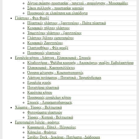
Δίχτυα σκίασης-προστασίας - παγετού - αναρρίχησης - Μουσαμάδες
Σάκοι συλλογής - προστασίας καρπών
Προσφορές σε ελαιόπανα και ελαιόδιχτα
Γλάστρες - Φερ Φορζέ
Πλαστικές γλάστρες - ζαρντινιέρες - Πιάτα πλαστικά
Κεραμικές πήλινες γλάστρες
Τσιμεντένιες γλάστρες - ζαρντινιέρες
Γλάστρες ξύλινες εμποτισμένες
Κεραμικές Ζαρντινιέρες
Γλαστροθήκες - Φέρ φορζέ
Προσφορές γλαστρών
Εργαλεία κήπου - Λάστιχα - Ελαιοκομικά - Σπορείς
Κλαδευτήρια - Ψαλίδια κορυφής - Ακροκόφτες γκαζόν- Εμβολιαστήρια
Ελαιοκομικά - Καρποσυλλέκτες
Όργανα μέτρησης - Κομποστοποιητές
Λάστιχα ποτίσματος - Ποτιστικά - Ταχυσύνδεσμοι
Εργαλεία χειρός
Ποτιστήρια πλαστικά
Καρότσια κήπου
Προσφορές εργαλείων κήπου
Σπορείς - Λιπασματοδιανομείς
Χώματα - Τύρφες - Βελτιωτικά
Φυτοχώματα γλαστρών
Τύρφες - Κοπριά - Βελτιωτικά
Εμποτισμένη ξυλεία - φράχτες
Καφασωτά - Πάνελ - Πέργκολες
Κάγκελα - Φράχτες
Σανίδες Deck - Δοκάρια - Πατήματα - Διάδρομοι