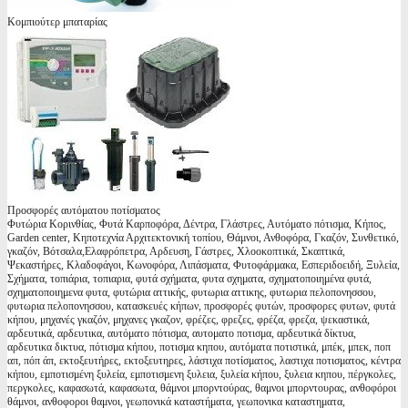
Κομπιούτερ μπαταρίας
Προσφορές αυτόματου ποτίσματος
Φυτώρια Κορινθίας, Φυτά Καρποφόρα, Δέντρα, Γλάστρες, Αυτόματο πότισμα, Κήπος,
Garden center, Κηποτεχνία Αρχιτεκτονική τοπίου, Θάμνοι, Ανθοφόρα, Γκαζόν, Συνθετικό,
γκαζόν, Βότσαλα,Ελαφρόπετρα, Αρδευση, Γάστρες, Χλοοκοπτικά, Σκαπτικά,
Ψεκαστήρες, Κλαδοφάγοι, Κωνοφόρα, Λιπάσματα, Φυτοφάρμακα, Εσπεριδοειδή, Ξυλεία,
Σχήματα, τοπιάρια, τοπιαρια, φυτά σχήματα, φυτα σχηματα, σχηματοποιημένα φυτά,
σχηματοποιημενα φυτα, φυτώρια αττικής, φυτωρια αττικης, φυτωρια πελοπονησσου,
φυτωρια πελοπονησσου, κατασκευές κήπων, προσφορές φυτών, προσφορες φυτων, φυτά
κήπου, μηχανές γκαζόν, μηχανες γκαζον, φρέζες, φρεζες, φρέζα, φρεζα, ψεκαστικά,
αρδευτικά, αρδευτικα, αυτόματο πότισμα, αυτοματο ποτισμα, αρδευτικά δίκτυα,
αρδευτικα δικτυα, πότισμα κήπου, ποτισμα κηπου, αυτόματα ποτιστικά, μπέκ, μπεκ, ποπ
απ, πόπ άπ, εκτοξευτήρες, εκτοξευτηρες, λάστιχα ποτίσματος, λαστιχα ποτισματος, κέντρα
κήπου, εμποτισμένη ξυλεία, εμποτισμενη ξυλεια, ξυλεία κήπου, ξυλεια κηπου, πέργκολες,
περγκολες, καφασωτά, καφασωτα, θάμνοι μπορντούρας, θαμνοι μπορντουρας, ανθοφόροι
θάμνοι, ανθοφοροι θαμνοι, γεωπονικά καταστήματα, γεωπονικα καταστηματα,