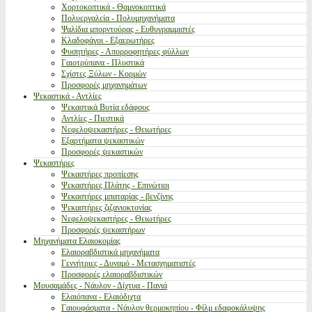
Χορτοκοπτικά - Θαμνοκοπτικά
Πολυεργαλεία - Πολυμηχανήματα
Ψαλίδια μπορντούρας - Ευθυγραμμιστές
Κλαδοφάγοι - Εξαερωτήρες
Φυσητήρες - Απορροφητήρες φύλλων
Γαιοτρύπανα - Πλυστικά
Σχίστες Ξύλων - Κορμών
Προσφορές μηχανημάτων
Ψεκαστικά - Αντλίες
Ψεκαστικά Βυτία εδάφους
Αντλίες - Πιεστικά
Νεφελοψεκαστήρες - Θειωτήρες
Εξαρτήματα ψεκαστικών
Προσφορές ψεκαστικών
Ψεκαστήρες
Ψεκαστήρες προπίεσης
Ψεκαστήρες Πλάτης - Επινώτιοι
Ψεκαστήρες μπαταρίας - βενζίνης
Ψεκαστήρες ζιζανιοκτονίας
Νεφελοψεκαστήρες - Θειωτήρες
Προσφορές ψεκαστήρων
Μηχανήματα Ελαιοκομίας
Ελαιοραβδιστικά μηχανήματα
Γεννήτριες - Δυναμό - Μετασχηματιστές
Προσφορές ελαιοραβδιστικών
Μουσαμάδες - Νάυλον - Δίχτυα - Πανιά
Ελαιόπανα - Ελαιόδιχτα
Γαιουφάσματα - Νάυλον θερμοκηπίου - Φίλμ εδαφοκάλυψης