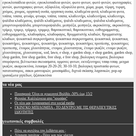
εγκυκλοπαίδεια φυτών, εγκυκλοπαιδεια φυτών, φωτο φυτων, φωτό φυτών, φωτογραφίες
φυτών, φωτογραφιες φυτων, οξύφυλλα, οξυφυλλα φυτα, χώμα, χωμα, τύρφη, τυρφη,
χούμος, χουμος, οργανική ουσία, οργανικη ουσια, κλαδεμένα φυτά, κλαδεμενα φυτα,
τσάπα, τσαπα, φτυάρι, φτυαρι, τσάπα, τσαπα, κλαδευτήρι, κλαδευτήρια, κλαδευτηρι,
ψαλίδια κλαδέματος, ψαλίδι κλαδέματος, ψαλιδι κλαδεματος, ψαλιδια κλαδεματος,
μπορντουροψάλιδα, μπορντουροψαλιδο, μεσηνέζα, μεσηνεζα, ακροκόπτης, ακροκόπτης,
τρίμερ, τριμερ, τρίμμερ, τριμμερ, θαμνοκοπτικό, θαμνοκοπτικο, ευθυγραμμιστης,
ευθυγραμμιστής, κλαδοφάγος, κλαδοφαγος, θρυμματιστής κλαδιών, θρυμματιστης
κλαδιων, ψεκαστικά συγκροτήματα, ψεκαστικα συγκροτηματα, ψεκαστικά, ψεκαστικα,
ψεκαστήρες, ψεκαστηρες, ψεκαστήρι, ψεκαστηρι, ψεκαστήρες προπίεσης, ψεκαστηρες
προπιεσης, έτοιμος χλοοτάπητας, ετοιμος χλοοταπητας, έτοιμο γκαζόν, ετοιμο γκαζον,
χλοοτάπητας, χλοοταπητας, sod, lawn, e shop, e garden shop, e shop garden, garden shop,
shop garden, free shop garden, free shop, e free shop, βιολογικη ντοματα, βιολογικα
σπορόφυτα, βελτιωτικα σκευασματα, ορμονες φυτων, εκτοξευτηρες τσαφ-τσαφ, μειγμα
γκαζον, ακαρεοκτόνα, λιπασμα 20-20-20, 30-10-10, βιολογικη προστασία φυτων,
πατατοσπορος, σακοι μανιταριών, μουσαμάδες, διχτυά σκίασης λαχανικών, pop-up
γραναζωτα γηπέδων, ζιζανιοκτόνα
τα
νέα μας
Προσφορά: Όλοι οι χειμερινοί Βολβόι -50% έως 15/2
Φειγιόα: Καλλιέργεια απο ''χρυσάφι''
Oι νέοι μας λογαριασμοί στα social media
ΓΚΙΝΓΚΟ ΜΠΙΛΟΜΠΑ - ΤΟ ΔΕΝΤΡΟ ΜΕ ΤΙΣ ΘΕΡΑΠΕΥΤΙΚΕΣ
ΙΔΙΟΤΗΤΕΣ
γεωπονικές
συμβουλές
Πότε να φυτέψω την λεβάντα μου ;
Λίπανση πατάτας - Πότε και πώς γίνεται.