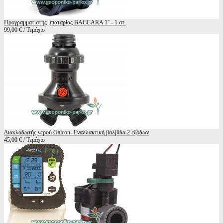
Προγραμματιστής μπαταρίας BACCARA 1'' - 1 στ.
99,00 € / Τεμάχιο
Διακλαδωτής νερού Galcon- Εναλλακτική βαλβίδα 2 εξόδων
45,00 € / Τεμάχιο