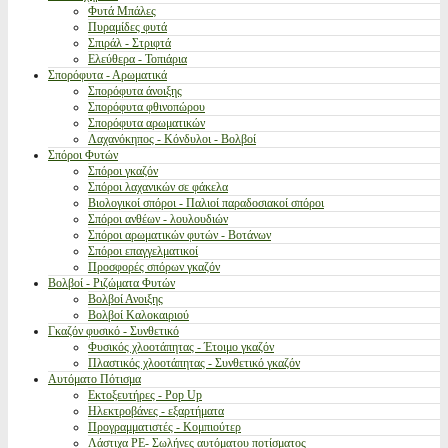
Φυτά Μπάλες
Πυραμίδες φυτά
Σπιράλ - Στριφτά
Ελεύθερα - Τοπιάρια
Σπορόφυτα - Αρωματικά
Σπορόφυτα άνοιξης
Σπορόφυτα φθινοπώρου
Σπορόφυτα αρωματικών
Λαχανόκηπος - Κόνδυλοι - Βολβοί
Σπόροι Φυτών
Σπόροι γκαζόν
Σπόροι λαχανικών σε φάκελα
Βιολογικοί σπόροι - Παλιοί παραδοσιακοί σπόροι
Σπόροι ανθέων - λουλουδιών
Σπόροι αρωματικών φυτών - Βοτάνων
Σπόροι επαγγελματικοί
Προσφορές σπόρων γκαζόν
Βολβοί - Ριζώματα Φυτών
Βολβοί Ανοιξης
Βολβοί Καλοκαιριού
Γκαζόν φυσικό - Συνθετικό
Φυσικός χλοοτάπητας - Έτοιμο γκαζόν
Πλαστικός χλοοτάπητας - Συνθετικό γκαζόν
Αυτόματο Πότισμα
Εκτοξευτήρες - Pop Up
Ηλεκτροβάνες - εξαρτήματα
Προγραμματιστές - Κομπιούτερ
Λάστιχα PE- Σωλήνες αυτόματου ποτίσματος