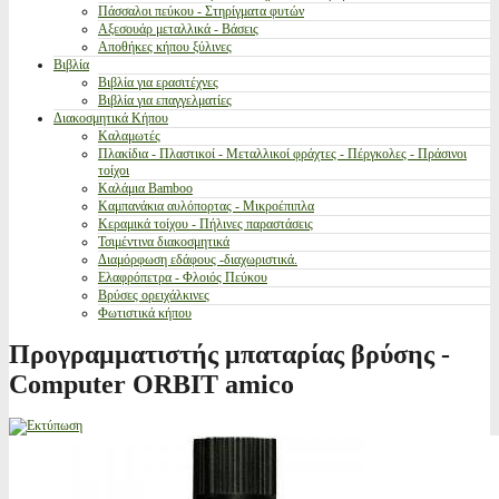
Πάσσαλοι πεύκου - Στηρίγματα φυτών
Αξεσουάρ μεταλλικά - Βάσεις
Αποθήκες κήπου ξύλινες
Βιβλία
Βιβλία για ερασιτέχνες
Βιβλία για επαγγελματίες
Διακοσμητικά Κήπου
Καλαμωτές
Πλακίδια - Πλαστικοί - Μεταλλικοί φράχτες - Πέργκολες - Πράσινοι
τοίχοι
Καλάμια Bamboo
Καμπανάκια αυλόπορτας - Μικροέπιπλα
Κεραμικά τοίχου - Πήλινες παραστάσεις
Τσιμέντινα διακοσμητικά
Διαμόρφωση εδάφους -διαχωριστικά.
Ελαφρόπετρα - Φλοιός Πεύκου
Βρύσες ορειχάλκινες
Φωτιστικά κήπου
Προγραμματιστής μπαταρίας βρύσης -
Computer ORBIT amico