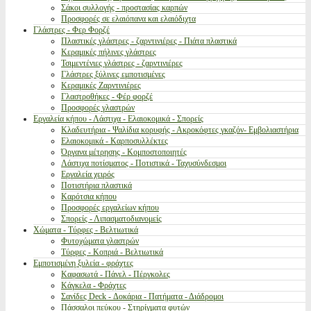
Σάκοι συλλογής - προστασίας καρπών
Προσφορές σε ελαιόπανα και ελαιόδιχτα
Γλάστρες - Φερ Φορζέ
Πλαστικές γλάστρες - ζαρντινιέρες - Πιάτα πλαστικά
Κεραμικές πήλινες γλάστρες
Τσιμεντένιες γλάστρες - ζαρντινιέρες
Γλάστρες ξύλινες εμποτισμένες
Κεραμικές Ζαρντινιέρες
Γλαστροθήκες - Φέρ φορζέ
Προσφορές γλαστρών
Εργαλεία κήπου - Λάστιχα - Ελαιοκομικά - Σπορείς
Κλαδευτήρια - Ψαλίδια κορυφής - Ακροκόφτες γκαζόν- Εμβολιαστήρια
Ελαιοκομικά - Καρποσυλλέκτες
Όργανα μέτρησης - Κομποστοποιητές
Λάστιχα ποτίσματος - Ποτιστικά - Ταχυσύνδεσμοι
Εργαλεία χειρός
Ποτιστήρια πλαστικά
Καρότσια κήπου
Προσφορές εργαλείων κήπου
Σπορείς - Λιπασματοδιανομείς
Χώματα - Τύρφες - Βελτιωτικά
Φυτοχώματα γλαστρών
Τύρφες - Κοπριά - Βελτιωτικά
Εμποτισμένη ξυλεία - φράχτες
Καφασωτά - Πάνελ - Πέργκολες
Κάγκελα - Φράχτες
Σανίδες Deck - Δοκάρια - Πατήματα - Διάδρομοι
Πάσσαλοι πεύκου - Στηρίγματα φυτών