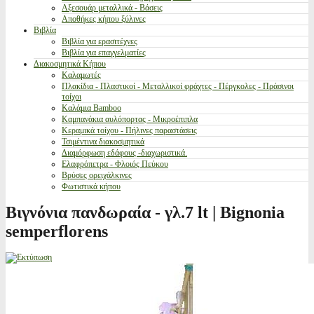
Αξεσουάρ μεταλλικά - Βάσεις
Αποθήκες κήπου ξύλινες
Βιβλία
Βιβλία για ερασιτέχνες
Βιβλία για επαγγελματίες
Διακοσμητικά Κήπου
Καλαμωτές
Πλακίδια - Πλαστικοί - Μεταλλικοί φράχτες - Πέργκολες - Πράσινοι
τοίχοι
Καλάμια Bamboo
Καμπανάκια αυλόπορτας - Μικροέπιπλα
Κεραμικά τοίχου - Πήλινες παραστάσεις
Τσιμέντινα διακοσμητικά
Διαμόρφωση εδάφους -διαχωριστικά.
Ελαφρόπετρα - Φλοιός Πεύκου
Βρύσες ορειχάλκινες
Φωτιστικά κήπου
Βιγνόνια πανδωραία - γλ.7 lt | Bignonia
semperflorens