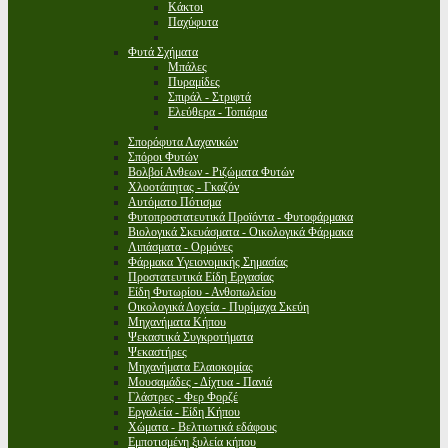
Κάκτοι
Παχύφυτα
Φυτά Σχήματα
Μπάλες
Πυραμίδες
Σπιράλ - Στριφτά
Ελεύθερα - Τοπιάρια
Σπορόφυτα Λαχανικών
Σπόροι Φυτών
Βολβοί Ανθεων - Ριζώματα Φυτών
Χλοοτάπητας - Γκαζόν
Αυτόματο Πότισμα
Φυτοπροστατευτικά Προϊόντα - Φυτοφάρμακα
Βιολογικά Σκευάσματα - Οικολογικά Φάρμακα
Λιπάσματα - Ορμόνες
Φάρμακα Υγειονομικής Σημασίας
Προστατευτικά Είδη Εργασίας
Είδη Φυτωρίου - Ανθοπωλείου
Οικολογικά Δοχεία - Πυρίμαχα Σκεύη
Μηχανήματα Κήπου
Ψεκαστικά Συγκροτήματα
Ψεκαστήρες
Μηχανήματα Ελαιοκομίας
Μουσαμάδες - Δίχτυα - Πανιά
Γλάστρες - Φερ Φορζέ
Εργαλεία - Είδη Κήπου
Χώματα - Βελτιωτικά εδάφους
Εμποτισμένη ξυλεία κήπου