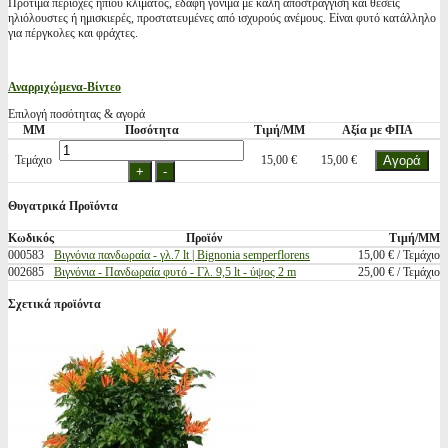
Προτιμά περιοχές ήπιου κλίματος, εδάφη γόνιμα με καλή αποστράγγιση και θέσεις
ηλιόλουστες ή ημισκιερές, προστατευμένες από ισχυρούς ανέμους. Είναι φυτό κατάλληλο
για πέργκολες και φράχτες.
Αναρριχώμενα-Βίντεο
Επιλογή ποσότητας & αγορά
ΜΜ
Ποσότητα
Τιμή/ΜΜ
Αξία με ΦΠΑ
Τεμάχιο
15,00 €
15,00 €
Θυγατρικά Προϊόντα
Κωδικός
Προϊόν
Τιμή/ΜΜ
000583
Βιγνόνια πανδωραία - γλ.7 lt | Bignonia semperflorens
15,00 € / Τεμάχιο
002685
Βιγνόνια - Πανδωραία φυτό - Γλ. 9,5 lt - ύψος 2 m
25,00 € / Τεμάχιο
Σχετικά προϊόντα