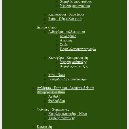
Χαμηλής μπορντούρας
Υψηλής μπορντούρας
Καρποφόροι - Superfoods
Σκιάς - Οξύφυλλα φυτά
Δέντρα κήπου
Ανθοφόρα - καλλωπιστικά
Φυλλοβόλα
Αειθαλή
Σκιάς
Παραθαλάσσιων περιοχών
Κωνοφόρα - Κυπαρισσοειδή
Υψηλής ανάπτυξης
Χαμηλής ανάπτυξης
Μίνι - Νάνα
Εσπεριδοειδή - Ξυνόδεντρα
Ανθόφυτα - Εποχιακά - Αρωματικά Φυτά
Αναρριχώμενα Φυτά
Αειθαλή
Φυλλοβόλα
Φοίνικες - Χαμαίρωπες
Χαμηλής ανάπτυξης - Νάνα
Υψηλής ανάπτυξης
Κακτοειδή