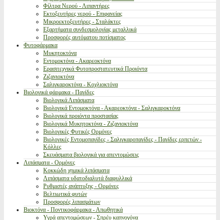
Φίλτρα Νερού - Λιπαντήρες
Εκτοξευτήρες νερού - Επιφανείας
Μικροεκτοξευτήρες - Σταλάκτες
Εξαρτήματα συνδεσμολογίας μεταλλικά
Προσφορές αυτόματου ποτίσματος
Φυτοφάρμακα
Μυκητοκτόνα
Εντομοκτόνα - Ακαρεοκτόνα
Ερασιτεχνικά Φυτοπροστατευτικά Προιόντα
Ζιζανιοκτόνα
Σαλιγκαροκτόνα - Κοχλιοκτόνα
Βιολογικά φάρμακα - Παγίδες
Βιολογικά Λιπάσματα
Βιολογικά Εντομοκτόνα - Ακαρεοκτόνα - Σαλιγκαροκτόνα
Βιολογικά προιόντα προστασίας
Βιολογικά Μυκητοκτόνα - Ζιζανιοκτόνα
Βιολογικές Φυτικές Ορμόνες
Βιολογικές Εντομοπαγίδες - Σαλιγκαροπαγίδες - Παγίδες ερπετών -
Κόλλες
Σκευάσματα βιολογικά για απεντομώσεις
Λιπάσματα - Ορμόνες
Κοκκώδη χημικά λιπάσματα
Λιπάσματα υδατοδιαλυτά διαφυλλικά
Ρυθμιστές ανάπτυξης - Ορμόνες
Βελτιωτικά φυτών
Προσφορές λιπασμάτων
Βιοκτόνα - Ποντικοφάρμακα - Απωθητικά
Υγρά απεντομώσεων - Σπρέυ καπνογόνα