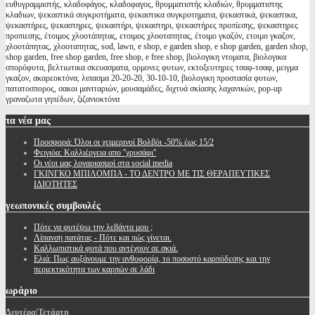
ευθυγραμμιστής, κλαδοφάγος, κλαδοφαγος, θρυμματιστής κλαδιών, θρυμματιστης
κλαδιων, ψεκαστικά συγκροτήματα, ψεκαστικα συγκροτηματα, ψεκαστικά, ψεκαστικα,
ψεκαστήρες, ψεκαστηρες, ψεκαστήρι, ψεκαστηρι, ψεκαστήρες προπίεσης, ψεκαστηρες
προπιεσης, έτοιμος χλοοτάπητας, ετοιμος χλοοταπητας, έτοιμο γκαζόν, ετοιμο γκαζον,
χλοοτάπητας, χλοοταπητας, sod, lawn, e shop, e garden shop, e shop garden, garden shop,
shop garden, free shop garden, free shop, e free shop, βιολογικη ντοματα, βιολογικα
σπορόφυτα, βελτιωτικα σκευασματα, ορμονες φυτων, εκτοξευτηρες τσαφ-τσαφ, μειγμα
γκαζον, ακαρεοκτόνα, λιπασμα 20-20-20, 30-10-10, βιολογικη προστασία φυτων,
πατατοσπορος, σακοι μανιταριών, μουσαμάδες, διχτυά σκίασης λαχανικών, pop-up
γραναζωτα γηπέδων, ζιζανιοκτόνα
τα
νέα μας
Προσφορά: Όλοι οι χειμερινοί Βολβόι -50% έως 15/2
Φειγιόα: Καλλιέργεια απο ''χρυσάφι''
Oι νέοι μας λογαριασμοί στα social media
ΓΚΙΝΓΚΟ ΜΠΙΛΟΜΠΑ - ΤΟ ΔΕΝΤΡΟ ΜΕ ΤΙΣ ΘΕΡΑΠΕΥΤΙΚΕΣ
ΙΔΙΟΤΗΤΕΣ
γεωπονικές
συμβουλές
Πότε να φυτέψω την λεβάντα μου ;
Λίπανση πατάτας - Πότε και πώς γίνεται.
Καλλωπιστικά φυτά που αντέχουν σε σκιά.
Ελιά: Πως αυξάνουμε την ανθοφορία, το ποσοστό καρπόδεσης και την
περιεκτικότητα των καρπών σε λάδι
ωράριο
Δευτέρα|Τετάρτη