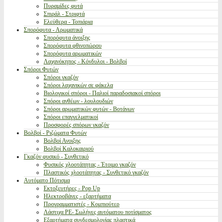
Πυραμίδες φυτά
Σπιράλ - Στριφτά
Ελεύθερα - Τοπιάρια
Σπορόφυτα - Αρωματικά
Σπορόφυτα άνοιξης
Σπορόφυτα φθινοπώρου
Σπορόφυτα αρωματικών
Λαχανόκηπος - Κόνδυλοι - Βολβοί
Σπόροι Φυτών
Σπόροι γκαζόν
Σπόροι λαχανικών σε φάκελα
Βιολογικοί σπόροι - Παλιοί παραδοσιακοί σπόροι
Σπόροι ανθέων - λουλουδιών
Σπόροι αρωματικών φυτών - Βοτάνων
Σπόροι επαγγελματικοί
Προσφορές σπόρων γκαζόν
Βολβοί - Ριζώματα Φυτών
Βολβοί Ανοιξης
Βολβοί Καλοκαιριού
Γκαζόν φυσικό - Συνθετικό
Φυσικός χλοοτάπητας - Έτοιμο γκαζόν
Πλαστικός χλοοτάπητας - Συνθετικό γκαζόν
Αυτόματο Πότισμα
Εκτοξευτήρες - Pop Up
Ηλεκτροβάνες - εξαρτήματα
Προγραμματιστές - Κομπιούτερ
Λάστιχα PE- Σωλήνες αυτόματου ποτίσματος
Εξαρτήματα συνδεσμολογίας πλαστικά