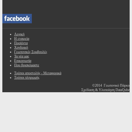
Αρχική
Η εταιρεία
Προϊόντα
Χονδρική
Γεωπονικές Συμβουλές
Τα νέα μας
Επικοινωνία
Που βρισκόμαστε
Τρόποι αποστολής - Μεταφορικά
Τρόποι πληρωμής
©2014 Γεωπονικό Πάρκο
Σχεδίαση & Υλοποίηση DataQube