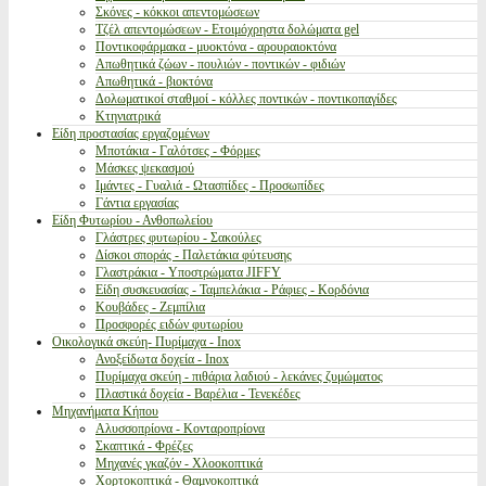
Σκόνες - κόκκοι απεντομώσεων
Τζέλ απεντομώσεων - Ετοιμόχρηστα δολώματα gel
Ποντικοφάρμακα - μυοκτόνα - αρουραιοκτόνα
Απωθητικά ζώων - πουλιών - ποντικών - φιδιών
Απωθητικά - βιοκτόνα
Δολωματικοί σταθμοί - κόλλες ποντικών - ποντικοπαγίδες
Κτηνιατρικά
Είδη προστασίας εργαζομένων
Μποτάκια - Γαλότσες - Φόρμες
Μάσκες ψεκασμού
Ιμάντες - Γυαλιά - Ωτασπίδες - Προσωπίδες
Γάντια εργασίας
Είδη Φυτωρίου - Ανθοπωλείου
Γλάστρες φυτωρίου - Σακούλες
Δίσκοι σποράς - Παλετάκια φύτευσης
Γλαστράκια - Υποστρώματα JIFFY
Είδη συσκευασίας - Ταμπελάκια - Ράφιες - Κορδόνια
Κουβάδες - Ζεμπίλια
Προσφορές ειδών φυτωρίου
Οικολογικά σκεύη- Πυρίμαχα - Inox
Ανοξείδωτα δοχεία - Inox
Πυρίμαχα σκεύη - πιθάρια λαδιού - λεκάνες ζυμώματος
Πλαστικά δοχεία - Βαρέλια - Τενεκέδες
Μηχανήματα Κήπου
Αλυσσοπρίονα - Κονταροπρίονα
Σκαπτικά - Φρέζες
Μηχανές γκαζόν - Χλοοκοπτικά
Χορτοκοπτικά - Θαμνοκοπτικά