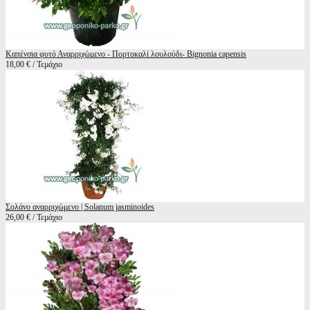
Καπένσια φυτό Αναρριχώμενο - Πορτοκαλί λουλούδι- Bignonia capensis
18,00 € / Τεμάχιο
Σολάνο αναρριχώμενο | Solanum jasminoides
26,00 € / Τεμάχιο