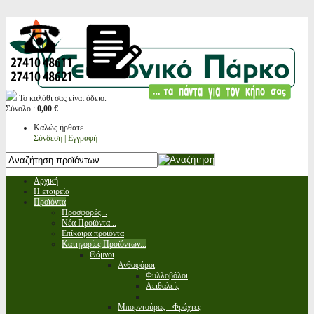
Το καλάθι σας είναι άδειο.
Σύνολο :
0,00 €
Καλώς ήρθατε
Σύνδεση | Εγγραφή
Αρχική
Η εταιρεία
Προϊόντα
Προσφορές...
Νέα Προϊόντα...
Επίκαιρα προϊόντα
Κατηγορίες Προϊόντων...
Θάμνοι
Ανθοφόροι
Φυλλοβόλοι
Αειθαλείς
Μπορντούρας - Φράχτες