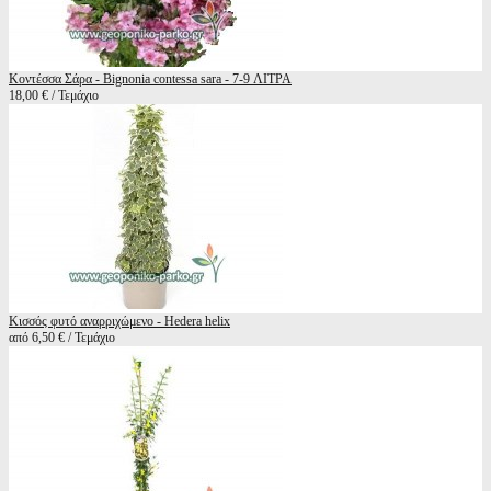
Κοντέσσα Σάρα - Bignonia contessa sara - 7-9 ΛΙΤΡΑ
18,00 € / Τεμάχιο
Κισσός φυτό αναρριχώμενο - Hedera helix
από 6,50 € / Τεμάχιο