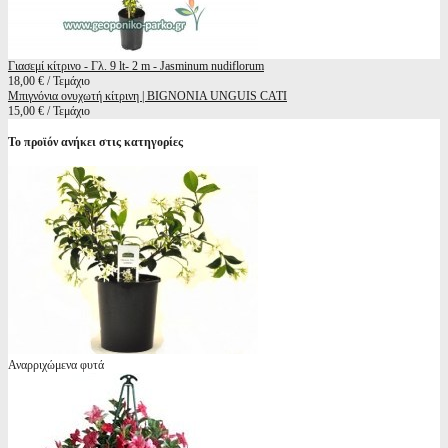
Γιασεμί κίτρινο - Γλ. 9 lt- 2 m - Jasminum nudiflorum
18,00 € / Τεμάχιο
Μπιγνόνια ονυχωτή κίτρινη | BIGNONIA UNGUIS CATI
15,00 € / Τεμάχιο
Το προϊόν ανήκει στις κατηγορίες
Αναρριχώμενα φυτά