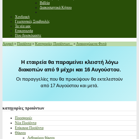
Βιβλία
Διακοσμητικά Κήπου
Χονδρική
Γεωπονικές Συμβουλές
Τα νέα μας
Επικοινωνία
Που βρισκόμαστε
Αρχική
»
Προϊόντα
»
Κατηγορίες Προϊόντων...
»
Αναρριχώμενα Φυτά
Η εταιρεία θα παραμείνει κλειστή λόγω
διακοπών από 9 μέχρι και 16 Αυγούστου.
Οι παραγγελίες που θα προκύψουν θα εκτελεστούν
από 17 Αυγούστου και μετά.
κατηγορίες
προιόντων
Προσφορές
Νέα Προϊόντα
Επίκαιρα Προϊόντα
Θάμνοι
Ανθοφόροι θάμνοι