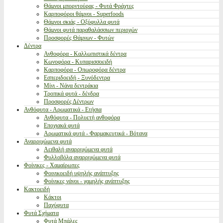
Θάμνοι μπορντούρας - Φυτά Φράχτες
Καρποφόροι θάμνοι - Superfoods
Θάμνοι σκιάς - Οξύφυλλα φυτά
Θάμνοι φυτά παραθαλάσσιων περιοχών
Προσφορές Θάμνων - Φυτών
Δέντρα
Ανθοφόρα - Καλλωπιστικά δέντρα
Κωνοφόρα - Κυπαρισσοειδή
Καρποφόρα - Οπωροφόρα δέντρα
Εσπεριδοειδή - Ξυνόδεντρα
Μίνι - Νάνα δεντράκια
Τροπικά φυτά - δένδρα
Προσφορές Δέντρων
Ανθόφυτα - Αρωματικά - Ετήσια
Ανθόφυτα - Πολυετή ανθοφόρα
Εποχιακά φυτά
Αρωματικά φυτά - Φαρμακευτικά - Βότανα
Αναρριχώμενα φυτά
Αειθαλή αναρριχώμενα φυτά
Φυλλοβόλα αναρριχώμενα φυτά
Φοίνικες - Χαμαίρωπες
Φοινικοειδή υψηλής ανάπτυξης
Φοίνικες νάνοι - χαμηλής ανάπτυξης
Κακτοειδή
Κάκτοι
Παχύφυτα
Φυτά Σχήματα
Φυτά Μπάλες