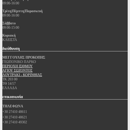
09:00-16:00
Τρίτη|Πέμπτη|Παρασκευή
09:00-16:00
Σάββατο
09:00-15:00
Κυριακή
ΚΛΕΙΣΤΑ
διεύθυνση
ΜΕΓΓΟΥΛΗΣ ΠΡΟΚΟΠΗΣ
ΓΕΩΠΟΝΙΚΟ ΠΑΡΚΟ
ΠΕΡΙΟΧΗ ΙΣΘΜΟΥ
ΑΓΙΟΥ ΣΩΖΟΝΤΟΣ
ΛΟΥΤΡΑΚΙ - ΚΟΡΙΝΘΙΑΣ
ΤΚ 203 00
ΤΘ 14/17
ΕΛΛΑΔΑ
επικοινωνία
ΤΗΛΕΦΩΝΑ
+30 27410 48611
+30 27410 48621
+30 27410 49302