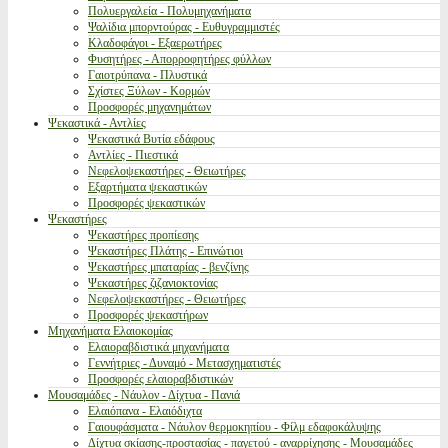
Πολυεργαλεία - Πολυμηχανήματα
Ψαλίδια μπορντούρας - Ευθυγραμμιστές
Κλαδοφάγοι - Εξαερωτήρες
Φυσητήρες - Απορροφητήρες φύλλων
Γαιοτρύπανα - Πλυστικά
Σχίστες Ξύλων - Κορμών
Προσφορές μηχανημάτων
Ψεκαστικά - Αντλίες
Ψεκαστικά Βυτία εδάφους
Αντλίες - Πιεστικά
Νεφελοψεκαστήρες - Θειωτήρες
Εξαρτήματα ψεκαστικών
Προσφορές ψεκαστικών
Ψεκαστήρες
Ψεκαστήρες προπίεσης
Ψεκαστήρες Πλάτης - Επινώτιοι
Ψεκαστήρες μπαταρίας - βενζίνης
Ψεκαστήρες ζιζανιοκτονίας
Νεφελοψεκαστήρες - Θειωτήρες
Προσφορές ψεκαστήρων
Μηχανήματα Ελαιοκομίας
Ελαιοραβδιστικά μηχανήματα
Γεννήτριες - Δυναμό - Μετασχηματιστές
Προσφορές ελαιοραβδιστικών
Μουσαμάδες - Νάυλον - Δίχτυα - Πανιά
Ελαιόπανα - Ελαιόδιχτα
Γαιουφάσματα - Νάυλον θερμοκηπίου - Φίλμ εδαφοκάλυψης
Δίχτυα σκίασης-προστασίας - παγετού - αναρρίχησης - Μουσαμάδες